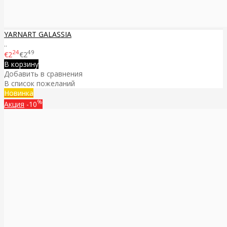
YARNART GALASSIA
..
24
49
€2
€2
В корзину
Добавить в сравнения
В список пожеланий
Новинка
%
Акция
-10