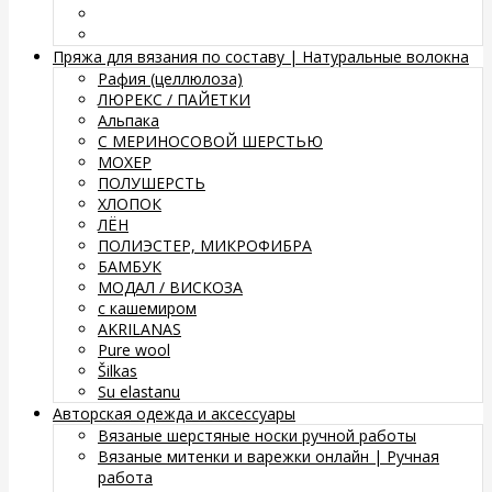
Пряжа для вязания по составу | Натуральные волокна
Рафия (целлюлоза)
ЛЮРЕКС / ПАЙЕТКИ
Альпака
С МЕРИНОСОВОЙ ШЕРСТЬЮ
МОХЕР
ПОЛУШЕРСТЬ
ХЛОПОК
ЛЁН
ПОЛИЭСТЕР, МИКРОФИБРА
БАМБУК
МОДАЛ / ВИСКОЗА
с кашемиром
AKRILANAS
Pure wool
Šilkas
Su elastanu
Авторская одежда и аксессуары
Вязаные шерстяные носки ручной работы
Вязаные митенки и варежки онлайн | Ручная
работа