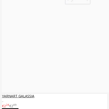
YARNART GALASSIA
..
24
49
€2
€2