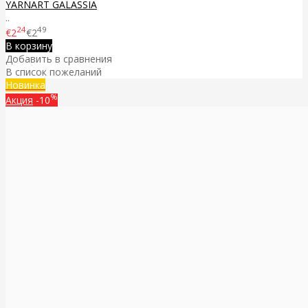
YARNART GALASSIA
..
24
49
€2
€2
В корзину
Добавить в сравнения
В список пожеланий
Новинка
%
Акция
-10