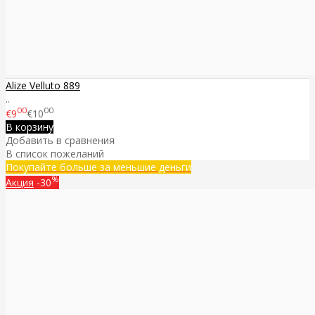
Alize Velluto 889
..
00
00
€9
€10
В корзину
Добавить в сравнения
В список пожеланий
Покупайте больше за меньшие деньги
%
Акция
-30