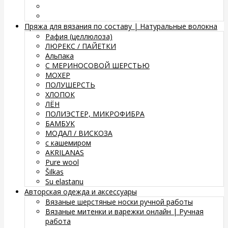
Пряжа для вязания по составу | Натуральные волокна
Рафия (целлюлоза)
ЛЮРЕКС / ПАЙЕТКИ
Альпака
С МЕРИНОСОВОЙ ШЕРСТЬЮ
МОХЕР
ПОЛУШЕРСТЬ
ХЛОПОК
ЛЁН
ПОЛИЭСТЕР, МИКРОФИБРА
БАМБУК
МОДАЛ / ВИСКОЗА
с кашемиром
AKRILANAS
Pure wool
Šilkas
Su elastanu
Авторская одежда и аксессуары
Вязаные шерстяные носки ручной работы
Вязаные митенки и варежки онлайн | Ручная
работа