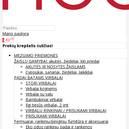
Mano paskyra
00
€0
0
Prekių krepšelis tuščias!
MEZGIMO PRIEMONĖS
ŽAISLŲ GAMYBAI: akutės, žiedeliai, kiti priedai
AKUTĖS IR NOSYTĖS ŽAISLAMS
Cypsiukai, sąnariai, žiedeliai, laikikliai
PADAI BATAMS
VIRBALAI
STORI VIRBALAI
Virbalai kojinėms
Virbalai su valu
Bambukiniai virbalai
Ilgi tiesūs virbalai, 2 vnt
VIRBALŲ RINKINIAI / PRISUKAMI VIRBALAI
PRISUKAMI VIRBALAI
Fermuarai, rankinių/piniginių furnitūra ir aksesuarai
Eko odos rankinių padai ir rankenos