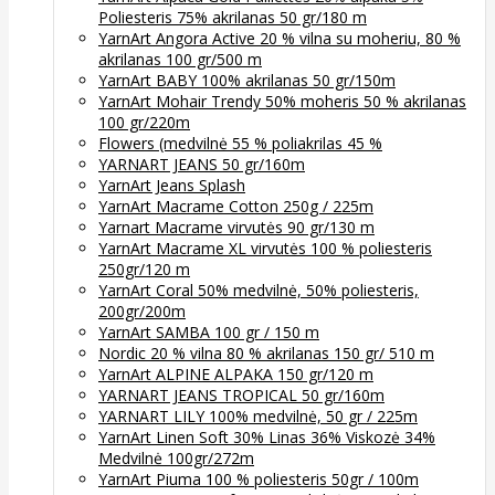
Poliesteris 75% akrilanas 50 gr/180 m
YarnArt Angora Active 20 % vilna su moheriu, 80 %
akrilanas 100 gr/500 m
YarnArt BABY 100% akrilanas 50 gr/150m
YarnArt Mohair Trendy 50% moheris 50 % akrilanas
100 gr/220m
Flowers (medvilnė 55 % poliakrilas 45 %
YARNART JEANS 50 gr/160m
YarnArt Jeans Splash
YarnArt Macrame Cotton 250g / 225m
Yarnart Macrame virvutės 90 gr/130 m
YarnArt Macrame XL virvutės 100 % poliesteris
250gr/120 m
YarnArt Coral 50% medvilnė, 50% poliesteris,
200gr/200m
YarnArt SAMBA 100 gr / 150 m
Nordic 20 % vilna 80 % akrilanas 150 gr/ 510 m
YarnArt ALPINE ALPAKA 150 gr/120 m
YARNART JEANS TROPICAL 50 gr/160m
YARNART LILY 100% medvilnė, 50 gr / 225m
YarnArt Linen Soft 30% Linas 36% Viskozė 34%
Medvilnė 100gr/272m
YarnArt Piuma 100 % poliesteris 50gr / 100m