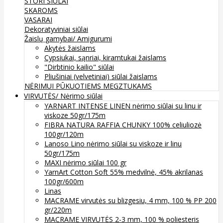
STORI SIŪLAI
SKAROMS
VASARAI
Dekoratyviniai siūlai
Žaislų gamybai/ Amigurumi
Akytės žaislams
Cypsiukai, sąnriai, kiramtukai žaislams
"Dirbtinio kailio" siūlai
Pliušiniai (velvetiniai) siūlai žaislams
NĖRIMUI
PŪKUOTIEMS MEGZTUKAMS
VIRVUTĖS/ Nėrimo siūlai
YARNART INTENSE LINEN nėrimo siūlai su linu ir
viskoze 50gr/175m
FIBRA NATURA RAFFIA CHUNKY 100% celiuliozė
100gr/120m
Lanoso Lino nėrimo siūlai su viskoze ir linu
50gr/175m
MAXI nėrimo siūlai 100 gr
YarnArt Cotton Soft 55% medvilnė, 45% akrilanas
100gr/600m
Linas
MACRAME virvutės su blizgesiu, 4 mm, 100 % PP 200
gr/220m
MACRAME VIRVUTĖS 2-3 mm, 100 % poliesteris