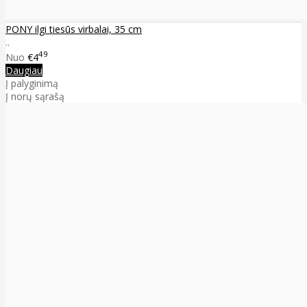
PONY ilgi tiesūs virbalai, 35 cm
..
49
Nuo
€4
Daugiau
Į palyginimą
Į norų sąrašą