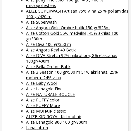
mikropoliesteris
ALIZE SUPERWASH Artisan 75% vilna 25 % poliamidas
100 gr/420 m
Alize Superwash
Alize Angora Gold Ombre batik 150 gr/825m
Alize Cotton Gold 55% medvilnė, 45% akrilas 100
gr/330m
Alize Diva 100 gr/350 m
Alize Angora Real 40 Batik
Alize DIVA Stretch 92% mikrofibra, 8% elastanas
100gr/400m
Alize Bella Ombre Batik
Alize 3 Season 100 gr/500 m 51% akrilanas, 25%
mohera, 24% vilna
Alize Baby Wool
Alize Lanagold Fine
Alize NATURALE BOUCLE
Alize PUFFY color
Alize PUFFY More
Alize MOHAIR classic
ALIZE KID ROYAL Kid mohair
Alize Lanagold 800 100 gr/800m
Lanacotton