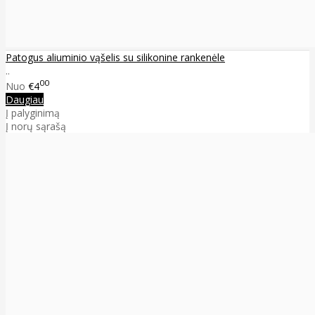
Patogus aliuminio vąšelis su silikonine rankenėle
..
00
Nuo
€4
Daugiau
Į palyginimą
Į norų sąrašą