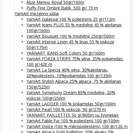
Alize Merino Royal 50gr/100m
Puffy Fine Ombre Batik, 500 gr/ 73 m
YarnArt mezgimo siūlai
YarnArt Galassia 100 % poliesteris 25 gr/112m
YarnArt Jeans PLUS 55 % medvilnė 45 % akrilanas
100gr/160m
YarnArt Bouquet 100 % medvilnė 250gr/500m
YarnArt Intense Linen 45 % linas 55 % viskozė
50gr/175m
YARNART JEANS Soft Colors 50 gr/160m
YarnArt FORZA STRIPE 75% vilna, 25% poliamidas,
100 gr/420 m
YarnArt La Specia 40% vilna, 30%akrilanas,
20%poliesteris, 10%poliamidas 100 gr/135m
YarnArt Stylish Alpaca 25% alpaca, 75 % akrilanas
150gr/525m
YarnArt Symphony Dream 80% medvilnė, 20%
viskozė 100gr/250m
YarnArt LADDER 100 % poliamidas 50gr/160m
YarnArt Pearl 100 % viskozė, 90 gr/270 m
YARNART PAILLETTES 50 gr/800m su žvyneliais
YarnArt Fable Fur 100 % poliesteris 100 gr/100m
YarnArt Dolce (100 % mikropoliesteris) 100 gr/120 m
YarnArt Alpaca Gold Paillettes 20% alpaka 5%