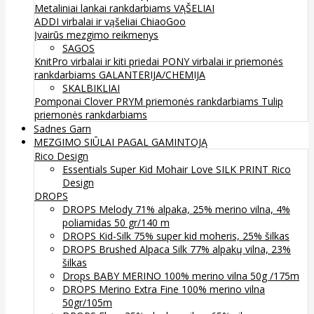
Metaliniai lankai rankdarbiams
VĄŠELIAI
ADDI virbalai ir vąšeliai
ChiaoGoo
Įvairūs mezgimo reikmenys
SAGOS
KnitPro virbalai ir kiti priedai
PONY virbalai ir priemonės
rankdarbiams
GALANTERIJA/CHEMIJA
SKALBIKLIAI
Pomponai
Clover
PRYM priemonės rankdarbiams
Tulip
priemonės rankdarbiams
Sadnes Garn
MEZGIMO SIŪLAI PAGAL GAMINTOJĄ
Rico Design
Essentials Super Kid Mohair Love SILK PRINT Rico
Design
DROPS
DROPS Melody 71% alpaka, 25% merino vilna, 4%
poliamidas 50 gr/140 m
DROPS Kid-Silk 75% super kid moheris, 25% šilkas
DROPS Brushed Alpaca Silk 77% alpakų vilna, 23%
šilkas
Drops BABY MERINO 100% merino vilna 50g /175m
DROPS Merino Extra Fine 100% merino vilna
50gr/105m