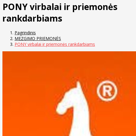
PONY virbalai ir priemonės
rankdarbiams
Pagrindinis
MEZGIMO PRIEMONĖS
PONY virbalai ir priemonės rankdarbiams