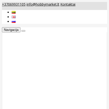
+37069931105
info@hobbymarket.lt
Kontaktai
Navigacija