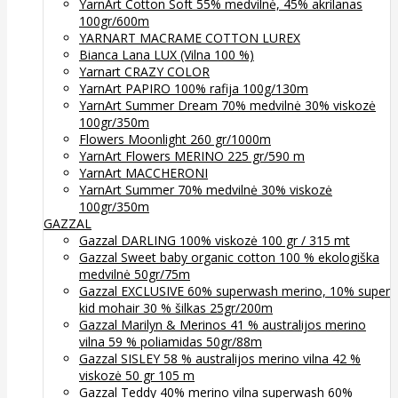
YarnArt Cotton Soft 55% medvilnė, 45% akrilanas
100gr/600m
YARNART MACRAME COTTON LUREX
Bianca Lana LUX (Vilna 100 %)
Yarnart CRAZY COLOR
YarnArt PAPIRO 100% rafija 100g/130m
YarnArt Summer Dream 70% medvilnė 30% viskozė
100gr/350m
Flowers Moonlight 260 gr/1000m
YarnArt Flowers MERINO 225 gr/590 m
YarnArt MACCHERONI
YarnArt Summer 70% medvilnė 30% viskozė
100gr/350m
GAZZAL
Gazzal DARLING 100% viskozė 100 gr / 315 mt
Gazzal Sweet baby organic cotton 100 % ekologiška
medvilnė 50gr/75m
Gazzal EXCLUSIVE 60% superwash merino, 10% super
kid mohair 30 % šilkas 25gr/200m
Gazzal Marilyn & Merinos 41 % australijos merino
vilna 59 % poliamidas 50gr/88m
Gazzal SISLEY 58 % australijos merino vilna 42 %
viskozė 50 gr 105 m
Gazzal Teddy 40% merino vilna superwash 60%