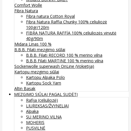
Comfort Wolle
Fibra Natura
Fibra natura Cotton Royal
Fibra Natura Raffia Chunky 100% celiuliozė
100gr/120m
FİBRA NATURA RAFFİA 100% celiuliozės virvutė
40g/90m
Midara Linas 100 %
B.B.B. Filati mezgimo siūlai
B.B.B. Filati RECORD 100 % merino vilna
B.B.B Filati MARTINE 100 % merino vilna
Sockenwolle superwash
OnLine (Vokietija)
Kartopu mezgimo siūlai
Kartopu Alpaka Polo
Kartopu Sock Yarn
Altin Basak
MEZGIMO SIŪLAI PAGAL SUDĖTĮ
Rafija (celiuliozė)
LIUREKSAS/ŽVYNELIAI
Alpaka
SU MERINO VILNA
MOHERIS
PUSVILNĖ