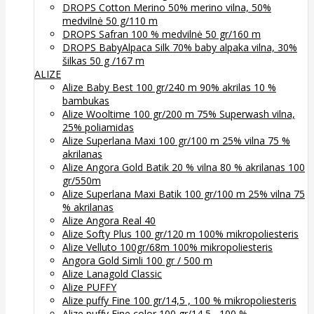
DROPS Cotton Merino 50% merino vilna, 50%
medvilnė 50 g/110 m
DROPS Safran 100 % medvilnė 50 gr/160 m
DROPS BabyAlpaca Silk 70% baby alpaka vilna, 30%
šilkas 50 g /167 m
ALIZE
Alize Baby Best 100 gr/240 m 90% akrilas 10 %
bambukas
Alize Wooltime 100 gr/200 m 75% Superwash vilna,
25% poliamidas
Alize Superlana Maxi 100 gr/100 m 25% vilna 75 %
akrilanas
Alize Angora Gold Batik 20 % vilna 80 % akrilanas 100
gr/550m
Alize Superlana Maxi Batik 100 gr/100 m 25% vilna 75
% akrilanas
Alize Angora Real 40
Alize Softy Plus 100 gr/120 m 100% mikropoliesteris
Alize Velluto 100gr/68m 100% mikropoliesteris
Angora Gold Simli 100 gr / 500 m
Alize Lanagold Classic
Alize PUFFY
Alize puffy Fine 100 gr/14,5 , 100 % mikropoliesteris
Alize puffy Fine color 100 gr/14,5 , 100 %