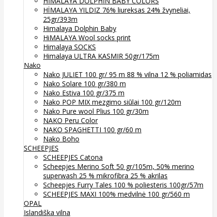
HIMALAYA DOLPHIN BABY COLORS
HİMALAYA YILDIZ 76% liureksas 24% žvyneliai,
25gr/393m
Himalaya Dolphin Baby
HiMALAYA Wool socks print
Himalaya SOCKS
Himalaya ULTRA KASMIR 50gr/175m
Nako
Nako JULIET 100 gr/ 95 m 88 % vilna 12 % poliamidas
Nako Solare 100 gr/380 m
Nako Estiva 100 gr/375 m
Nako POP MIX mezgimo siūlai 100 gr/120m
Nako Pure wool Plius 100 gr/30m
NAKO Peru Color
NAKO SPAGHETTI 100 gr/60 m
Nako Boho
SCHEEPJES
SCHEEPJES Catona
Scheepjes Merino Soft 50 gr/105m, 50% merino
superwash 25 % mikrofibra 25 % akrilas
Scheepjes Furry Tales 100 % poliesteris 100gr/57m
SCHEEPJES MAXI 100% medvilnė 100 gr/560 m
OPAL
Islandiška vilna