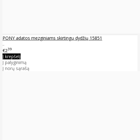
PONY adatos mezginiams skirtingų dydžių 15851
..
39
€2
Į krepšelį
Į palyginimą
Į norų sąrašą