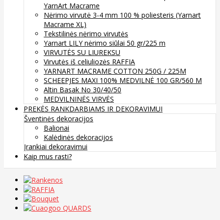
YarnArt Macrame
Nėrimo virvutė 3-4 mm 100 % poliesteris (Yarnart
Macrame XL)
Tekstilinės nėrimo virvutės
Yarnart LILY nėrimo siūlai 50 gr/225 m
VIRVUTĖS SU LIUREKSU
Virvutės iš celiuliozės RAFFIA
YARNART MACRAME COTTON 250G / 225M
SCHEEPJES MAXI 100% MEDVILNĖ 100 GR/560 M
Altin Basak No 30/40/50
MEDVILNINĖS VIRVĖS
PREKĖS RANKDARBIAMS IR DEKORAVIMUI
Šventinės dekoracijos
Balionai
Kalėdinės dekoracijos
Įrankiai dekoravimui
Kaip mus rasti?