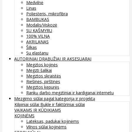
Medvilnė
Linas
Poliesteris, mikrofibra
BAMBUKAS
Modalis/Viskozė
SU KAŠMYRU
100% VILNA
AKRILANAS
Šilkas
Su elastanu
AUTORINIAI DRABUŽIAI IR AKSESUARAI
Megztos kojinės
Megzti šalikai
Megztos skraistės
Riešinės, pirštinės
Megztos kepurės
Rankų darbo megztiniai ir kardiganai internetu
Mezgimo siūlai pagal kategoriją ir projektą
Kilpiniai siūlai
Bukle ir faktūriniai siūlai
VAIKAMS IR KŪDIKIAMS
KOJINĖMS
Lateksas, padukai kojinėms
Vilnos siūlai kojinėms