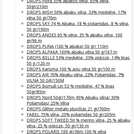
DROPS Flora 35% alpakos vilna, 65% vilna,
50gr/210m
DROPS WISH 50% alpakų vilna, 33% medvilnė, 17%
vilna 50 gr/70m
DROPS SKY 74 % Alpaka, 18 % poliamidas, 8 % vilna,
50 gr/190m
DROPS ANDES 65 % vilna, 35 % alpakų vilna, 100
gr/96 m
DROPS PUNA (100 % alpaka) 50 gr/ 110m
DROPS ALPAKA 100% alpakų vilna 50 g/167 m
DROPS BELLE 53% medvilnė, 33% viskozė, 14% linas
50 g /120 m
DROPS Karisma 100 % avių vilna 50 gr/100 m
DROPS AIR 70% Alpakų vilna, 23% Poliamidas, 7%
VILNA 50 GR/150M
DROPS Bomull-Lin 53 % medvilnė, 47 % linas
50gr/85m
DROPS Nord 50gr/170m 45% Alpakų vilna/ 30%
Poliamidas/ 25% Vilna
DROPS Glitter metalo pluoštas 21 gr/700m
FABEL 75% vilna, 25% poliamidas 50 gr/205m
DROPS SOFT TWEED 50 % merino vilna, 25 % alpakų
vilna, 25 % viskozė, 50 gr/130 m
DROPS POLARIS 100 gr/36m 100 % vilna