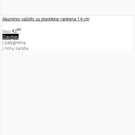
Aliuminio vašelis su plastikine rankena 14 cm
..
89
Nuo
€2
Daugiau
Į palyginimą
Į norų sąrašą