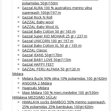
poliamidas 50gr/150m
Gazzal AURA 100 % australijos merino vilna
superwash 100gr/197 m
Gazzal Rock N Roll
GAZZAL Baby wool
GAZZAL Baby Wool XL
Gazzal Baby Cotton 50 gr/ 165 m
Gazzal Super KID MOHAIR 25 gr / 237 m
Gazzal UNICORN 100 gr/ 197 m
Gazzal Baby Cotton XL 50 gr / 105 m
GAZZAL Classic
Gazzal JEANS 50gr/170m
Gazzal BABY LOVE 50gr/115m
Gazzal HAPPY FEET
GAZZAL PERU ALPAKA 50 gr/120 m
Midara
Midara Bucle 90% vilna 10% poliamidas 100 gr/420m
ANGORA 2 Midara
Haapsalu Midara
Maxi Midara 100 % merc.medvilnė 100 gr/530m
HiMalaya MEZGIMO SIŪLAI
HiMALAYA socks BAMBOO 50% merino superwash,
25% poliamidas 25% bambukas 100gr/420m