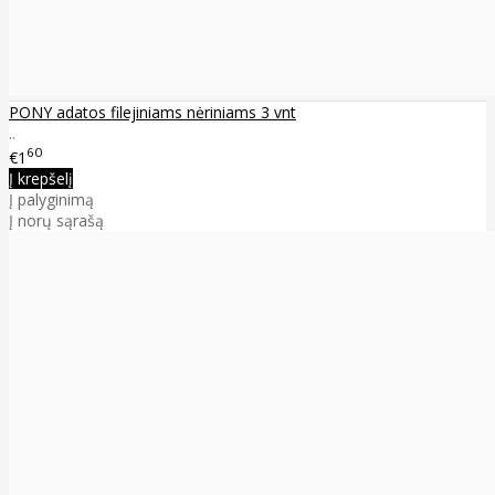
PONY adatos filejiniams nėriniams 3 vnt
..
60
€1
Į krepšelį
Į palyginimą
Į norų sąrašą