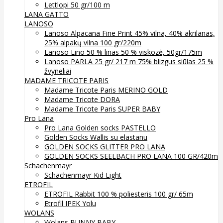
Lettlopi 50 gr/100 m
LANA GATTO
LANOSO
Lanoso Alpacana Fine Print 45% vilna, 40% akrilanas,
25% alpakų vilna 100 gr/220m
Lanoso Lino 50 % linas 50 % viskozė, 50gr/175m
Lanoso PARLA 25 gr/ 217 m 75% blizgus siūlas 25 %
žvyneliai
MADAME TRICOTE PARIS
Madame Tricote Paris MERINO GOLD
Madame Tricote DORA
Madame Tricote Paris SUPER BABY
Pro Lana
Pro Lana Golden socks PASTELLO
Golden Socks Wallis su elastanu
GOLDEN SOCKS GLITTER PRO LANA
GOLDEN SOCKS SEELBACH PRO LANA 100 GR/420m
Schachenmayr
Schachenmayr Kid Light
ETROFIL
ETROFIL Rabbit 100 % poliesteris 100 gr/ 65m
Etrofil IPEK Yolu
WOLANS
Wolans BUNNY BABY