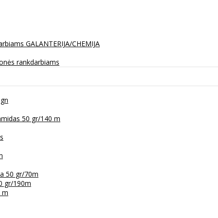
darbiams
GALANTERIJA/CHEMIJA
monės rankdarbiams
ign
amidas 50 gr/140 m
as
m
na 50 gr/70m
50 gr/190m
6 m