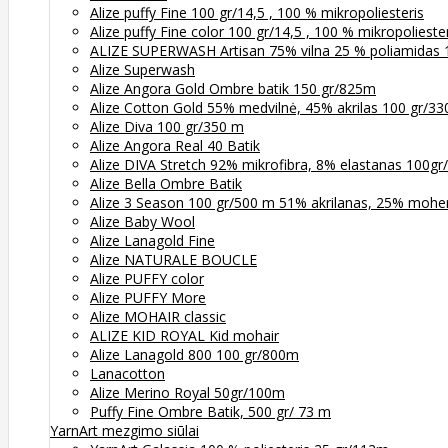
Alize puffy Fine 100 gr/14,5 , 100 % mikropoliesteris
Alize puffy Fine color 100 gr/14,5 , 100 % mikropolieste
ALIZE SUPERWASH Artisan 75% vilna 25 % poliamidas 
Alize Superwash
Alize Angora Gold Ombre batik 150 gr/825m
Alize Cotton Gold 55% medvilnė, 45% akrilas 100 gr/3
Alize Diva 100 gr/350 m
Alize Angora Real 40 Batik
Alize DIVA Stretch 92% mikrofibra, 8% elastanas 100g
Alize Bella Ombre Batik
Alize 3 Season 100 gr/500 m 51% akrilanas, 25% moher
Alize Baby Wool
Alize Lanagold Fine
Alize NATURALE BOUCLE
Alize PUFFY color
Alize PUFFY More
Alize MOHAIR classic
ALIZE KID ROYAL Kid mohair
Alize Lanagold 800 100 gr/800m
Lanacotton
Alize Merino Royal 50gr/100m
Puffy Fine Ombre Batik, 500 gr/ 73 m
YarnArt mezgimo siūlai