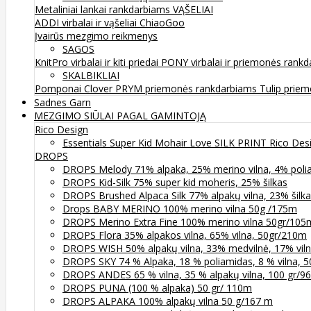
Metaliniai lankai rankdarbiams
VĄŠELIAI
ADDI virbalai ir vąšeliai
ChiaoGoo
Įvairūs mezgimo reikmenys
SAGOS
KnitPro virbalai ir kiti priedai
PONY virbalai ir priemonės rank
SKALBIKLIAI
Pomponai
Clover
PRYM priemonės rankdarbiams
Tulip prie
Sadnes Garn
MEZGIMO SIŪLAI PAGAL GAMINTOJĄ
Rico Design
Essentials Super Kid Mohair Love SILK PRINT Rico Des
DROPS
DROPS Melody 71% alpaka, 25% merino vilna, 4% poli
DROPS Kid-Silk 75% super kid moheris, 25% šilkas
DROPS Brushed Alpaca Silk 77% alpakų vilna, 23% šilk
Drops BABY MERINO 100% merino vilna 50g /175m
DROPS Merino Extra Fine 100% merino vilna 50gr/105
DROPS Flora 35% alpakos vilna, 65% vilna, 50gr/210m
DROPS WISH 50% alpakų vilna, 33% medvilnė, 17% vil
DROPS SKY 74 % Alpaka, 18 % poliamidas, 8 % vilna, 
DROPS ANDES 65 % vilna, 35 % alpakų vilna, 100 gr/9
DROPS PUNA (100 % alpaka) 50 gr/ 110m
DROPS ALPAKA 100% alpakų vilna 50 g/167 m