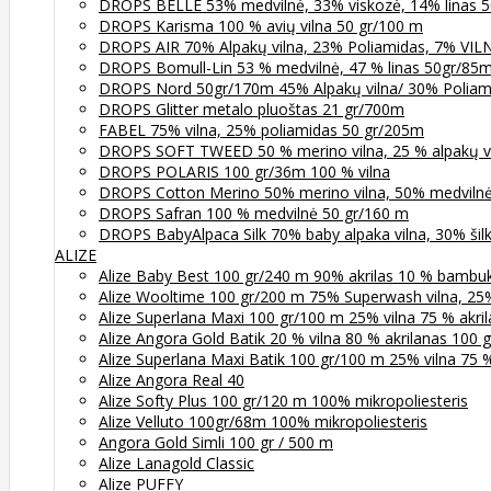
DROPS BELLE 53% medvilnė, 33% viskozė, 14% linas 5
DROPS Karisma 100 % avių vilna 50 gr/100 m
DROPS AIR 70% Alpakų vilna, 23% Poliamidas, 7% VI
DROPS Bomull-Lin 53 % medvilnė, 47 % linas 50gr/85
DROPS Nord 50gr/170m 45% Alpakų vilna/ 30% Poliami
DROPS Glitter metalo pluoštas 21 gr/700m
FABEL 75% vilna, 25% poliamidas 50 gr/205m
DROPS SOFT TWEED 50 % merino vilna, 25 % alpakų vil
DROPS POLARIS 100 gr/36m 100 % vilna
DROPS Cotton Merino 50% merino vilna, 50% medviln
DROPS Safran 100 % medvilnė 50 gr/160 m
DROPS BabyAlpaca Silk 70% baby alpaka vilna, 30% šil
ALIZE
Alize Baby Best 100 gr/240 m 90% akrilas 10 % bambu
Alize Wooltime 100 gr/200 m 75% Superwash vilna, 25
Alize Superlana Maxi 100 gr/100 m 25% vilna 75 % akri
Alize Angora Gold Batik 20 % vilna 80 % akrilanas 100
Alize Superlana Maxi Batik 100 gr/100 m 25% vilna 75 %
Alize Angora Real 40
Alize Softy Plus 100 gr/120 m 100% mikropoliesteris
Alize Velluto 100gr/68m 100% mikropoliesteris
Angora Gold Simli 100 gr / 500 m
Alize Lanagold Classic
Alize PUFFY