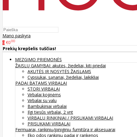
Mano paskyra
00
€0
0
Prekių krepšelis tuščias!
MEZGIMO PRIEMONĖS
ŽAISLŲ GAMYBAI: akutės, žiedeliai, kiti priedai
AKUTĖS IR NOSYTĖS ŽAISLAMS
Cypsiukai, sąnariai, žiedeliai, laikikliai
PADAI BATAMS
VIRBALAI
STORI VIRBALAI
Virbalai kojinėms
Virbalai su valu
Bambukiniai virbalai
Ilgi tiesūs virbalai, 2 vnt
VIRBALŲ RINKINIAI / PRISUKAMI VIRBALAI
PRISUKAMI VIRBALAI
Fermuarai, rankinių/piniginių furnitūra ir aksesuarai
Eko odos rankinių padai ir rankenos