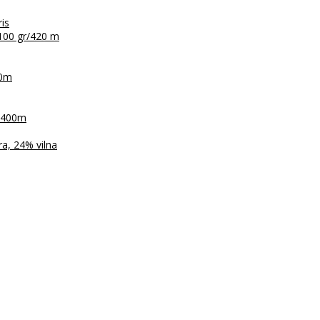
ris
100 gr/420 m
30m
r/400m
a, 24% vilna