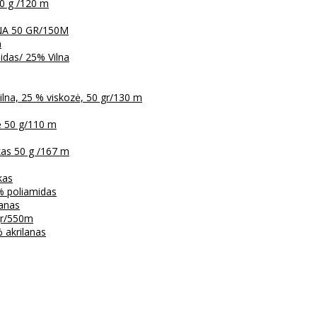
0 g /120 m
LNA 50 GR/150M
m
das/ 25% Vilna
na, 25 % viskozė, 50 gr/130 m
ė 50 g/110 m
kas 50 g /167 m
kas
% poliamidas
lanas
 gr/550m
 akrilanas