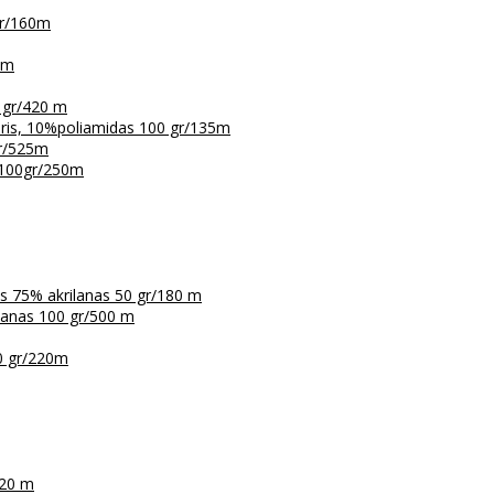
gr/160m
5m
 gr/420 m
eris, 10%poliamidas 100 gr/135m
gr/525m
 100gr/250m
is 75% akrilanas 50 gr/180 m
ilanas 100 gr/500 m
0 gr/220m
120 m