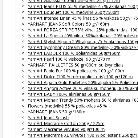
YarnArt Galassia 100 % poliesteris 25 gr/112m
YarnArt Jeans PLUS 55 % medvilnė 45 % akrilanas 100
YarnArt Bouquet 100 % medvilnė 250gr/500m
YarnArt Intense Linen 45 % linas 55 % viskozė 50gr/17
YARNART JEANS Soft Colors 50 gr/160m
YarnArt FORZA STRIPE 75% vilna, 25% poliamidas, 100
YarnArt La Specia 40% vilna, 30%akrilanas, 20%poliest
YarnArt Stylish Alpaca 25% alpaca, 75 % akrilanas 150
YarnArt Symphony Dream 80% medvilnė, 20% viskozė
YarnArt LADDER 100 % poliamidas 50gr/160m
YarnArt Pearl 100 % viskozė, 90 gr/270 m
YARNART PAILLETTES 50 gr/800m su žvyneliais
YarnArt Fable Fur 100 % poliesteris 100 gr/100m
YarnArt Dolce (100 % mikropoliesteris) 100 gr/120 m
YarnArt Alpaca Gold Paillettes 20% alpaka 5% Poliester
YarnArt Angora Active 20 % vilna su moheriu, 80 % akr
YarnArt BABY 100% akrilanas 50 gr/150m
YarnArt Mohair Trendy 50% moheris 50 % akrilanas 10
Flowers (medvilnė 55 % poliakrilas 45 %
YARNART JEANS 50 gr/160m
YarnArt Jeans Splash
YarnArt Macrame Cotton 250g / 225m
Yarnart Macrame virvutės 90 gr/130 m
YarnArt Macrame XL virvutės 100 % poliesteris 250gr/