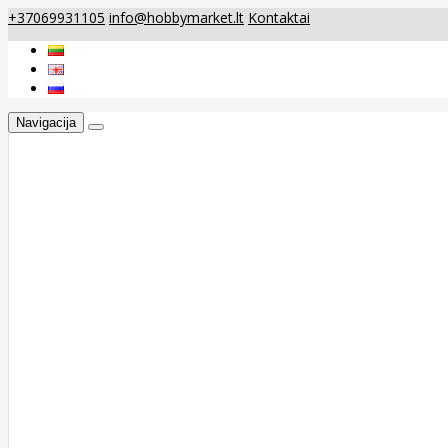
+37069931105
info@hobbymarket.lt
Kontaktai
Navigacija