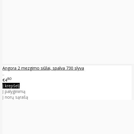
Angora 2 mezgimo siūlai, spalva 730 slyva
..
80
€4
Į krepšelį
Į palyginimą
Į norų sąrašą