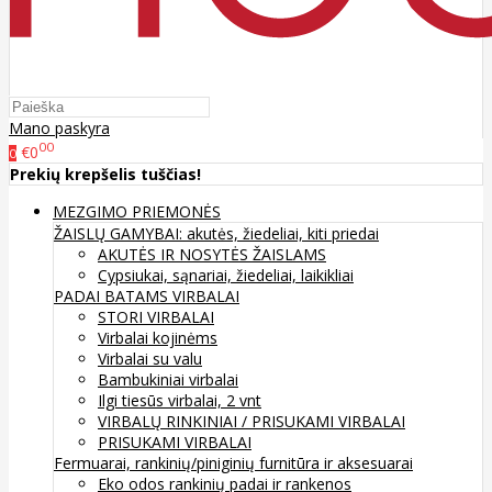
Mano paskyra
00
€0
0
Prekių krepšelis tuščias!
MEZGIMO PRIEMONĖS
ŽAISLŲ GAMYBAI: akutės, žiedeliai, kiti priedai
AKUTĖS IR NOSYTĖS ŽAISLAMS
Cypsiukai, sąnariai, žiedeliai, laikikliai
PADAI BATAMS
VIRBALAI
STORI VIRBALAI
Virbalai kojinėms
Virbalai su valu
Bambukiniai virbalai
Ilgi tiesūs virbalai, 2 vnt
VIRBALŲ RINKINIAI / PRISUKAMI VIRBALAI
PRISUKAMI VIRBALAI
Fermuarai, rankinių/piniginių furnitūra ir aksesuarai
Eko odos rankinių padai ir rankenos