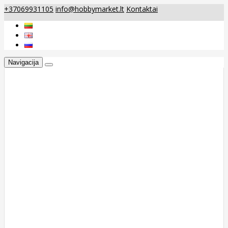
+37069931105
info@hobbymarket.lt
Kontaktai
Navigacija