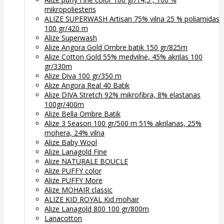
mikropoliesteris
ALIZE SUPERWASH Artisan 75% vilna 25 % poliamidas
100 gr/420 m
Alize Superwash
Alize Angora Gold Ombre batik 150 gr/825m
Alize Cotton Gold 55% medvilnė, 45% akrilas 100
gr/330m
Alize Diva 100 gr/350 m
Alize Angora Real 40 Batik
Alize DIVA Stretch 92% mikrofibra, 8% elastanas
100gr/400m
Alize Bella Ombre Batik
Alize 3 Season 100 gr/500 m 51% akrilanas, 25%
mohera, 24% vilna
Alize Baby Wool
Alize Lanagold Fine
Alize NATURALE BOUCLE
Alize PUFFY color
Alize PUFFY More
Alize MOHAIR classic
ALIZE KID ROYAL Kid mohair
Alize Lanagold 800 100 gr/800m
Lanacotton