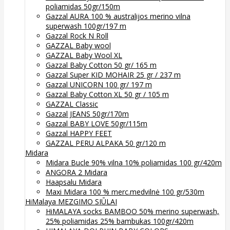
poliamidas 50gr/150m
Gazzal AURA 100 % australijos merino vilna
superwash 100gr/197 m
Gazzal Rock N Roll
GAZZAL Baby wool
GAZZAL Baby Wool XL
Gazzal Baby Cotton 50 gr/ 165 m
Gazzal Super KID MOHAIR 25 gr / 237 m
Gazzal UNICORN 100 gr/ 197 m
Gazzal Baby Cotton XL 50 gr / 105 m
GAZZAL Classic
Gazzal JEANS 50gr/170m
Gazzal BABY LOVE 50gr/115m
Gazzal HAPPY FEET
GAZZAL PERU ALPAKA 50 gr/120 m
Midara
Midara Bucle 90% vilna 10% poliamidas 100 gr/420m
ANGORA 2 Midara
Haapsalu Midara
Maxi Midara 100 % merc.medvilnė 100 gr/530m
HiMalaya MEZGIMO SIŪLAI
HiMALAYA socks BAMBOO 50% merino superwash,
25% poliamidas 25% bambukas 100gr/420m