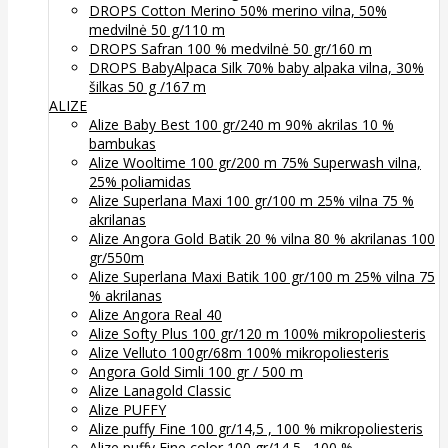
DROPS Cotton Merino 50% merino vilna, 50%
medvilnė 50 g/110 m
DROPS Safran 100 % medvilnė 50 gr/160 m
DROPS BabyAlpaca Silk 70% baby alpaka vilna, 30%
šilkas 50 g /167 m
ALIZE
Alize Baby Best 100 gr/240 m 90% akrilas 10 %
bambukas
Alize Wooltime 100 gr/200 m 75% Superwash vilna,
25% poliamidas
Alize Superlana Maxi 100 gr/100 m 25% vilna 75 %
akrilanas
Alize Angora Gold Batik 20 % vilna 80 % akrilanas 100
gr/550m
Alize Superlana Maxi Batik 100 gr/100 m 25% vilna 75
% akrilanas
Alize Angora Real 40
Alize Softy Plus 100 gr/120 m 100% mikropoliesteris
Alize Velluto 100gr/68m 100% mikropoliesteris
Angora Gold Simli 100 gr / 500 m
Alize Lanagold Classic
Alize PUFFY
Alize puffy Fine 100 gr/14,5 , 100 % mikropoliesteris
Alize puffy Fine color 100 gr/14,5 , 100 %