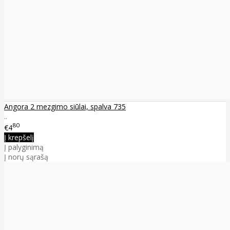
Angora 2 mezgimo siūlai, spalva 735
..
80
€4
Į krepšelį
Į palyginimą
Į norų sąrašą