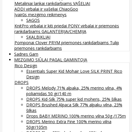
Metaliniai lankai rankdarbiams
VĄŠELIAI
ADDI virbalai ir vąšeliai
ChiaoGoo
Įvairūs mezgimo reikmenys
SAGOS
KnitPro virbalai ir kiti priedai
PONY virbalai ir priemonės
rankdarbiams
GALANTERIJA/CHEMIJA
SKALBIKLIAI
Pomponai
Clover
PRYM priemonės rankdarbiams
Tulip
priemonės rankdarbiams
Sadnes Garn
MEZGIMO SIŪLAI PAGAL GAMINTOJĄ
Rico Design
Essentials Super Kid Mohair Love SILK PRINT Rico
Design
DROPS
DROPS Melody 71% alpaka, 25% merino vilna, 4%
poliamidas 50 gr/140 m
DROPS Kid-Silk 75% super kid moheris, 25% šilkas
DROPS Brushed Alpaca Silk 77% alpakų vilna, 23%
šilkas
Drops BABY MERINO 100% merino vilna 50g /175m
DROPS Merino Extra Fine 100% merino vilna
50gr/105m