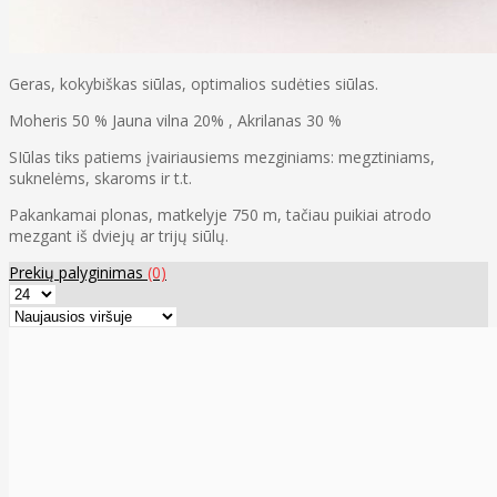
Geras, kokybiškas siūlas, optimalios sudėties siūlas.
Moheris 50 % Jauna vilna 20% , Akrilanas 30 %
SIūlas tiks patiems įvairiausiems mezginiams: megztiniams,
suknelėms, skaroms ir t.t.
Pakankamai plonas, matkelyje 750 m, tačiau puikiai atrodo
mezgant iš dviejų ar trijų siūlų.
Prekių palyginimas
(0)