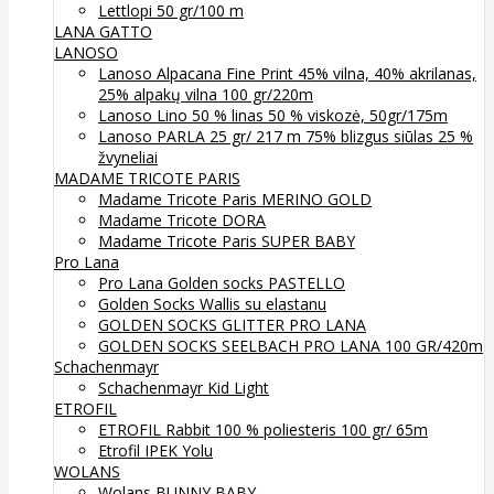
Lettlopi 50 gr/100 m
LANA GATTO
LANOSO
Lanoso Alpacana Fine Print 45% vilna, 40% akrilanas,
25% alpakų vilna 100 gr/220m
Lanoso Lino 50 % linas 50 % viskozė, 50gr/175m
Lanoso PARLA 25 gr/ 217 m 75% blizgus siūlas 25 %
žvyneliai
MADAME TRICOTE PARIS
Madame Tricote Paris MERINO GOLD
Madame Tricote DORA
Madame Tricote Paris SUPER BABY
Pro Lana
Pro Lana Golden socks PASTELLO
Golden Socks Wallis su elastanu
GOLDEN SOCKS GLITTER PRO LANA
GOLDEN SOCKS SEELBACH PRO LANA 100 GR/420m
Schachenmayr
Schachenmayr Kid Light
ETROFIL
ETROFIL Rabbit 100 % poliesteris 100 gr/ 65m
Etrofil IPEK Yolu
WOLANS
Wolans BUNNY BABY