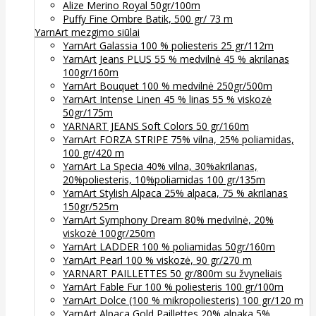
Alize Merino Royal 50gr/100m
Puffy Fine Ombre Batik, 500 gr/ 73 m
YarnArt mezgimo siūlai
YarnArt Galassia 100 % poliesteris 25 gr/112m
YarnArt Jeans PLUS 55 % medvilnė 45 % akrilanas
100gr/160m
YarnArt Bouquet 100 % medvilnė 250gr/500m
YarnArt Intense Linen 45 % linas 55 % viskozė
50gr/175m
YARNART JEANS Soft Colors 50 gr/160m
YarnArt FORZA STRIPE 75% vilna, 25% poliamidas,
100 gr/420 m
YarnArt La Specia 40% vilna, 30%akrilanas,
20%poliesteris, 10%poliamidas 100 gr/135m
YarnArt Stylish Alpaca 25% alpaca, 75 % akrilanas
150gr/525m
YarnArt Symphony Dream 80% medvilnė, 20%
viskozė 100gr/250m
YarnArt LADDER 100 % poliamidas 50gr/160m
YarnArt Pearl 100 % viskozė, 90 gr/270 m
YARNART PAILLETTES 50 gr/800m su žvyneliais
YarnArt Fable Fur 100 % poliesteris 100 gr/100m
YarnArt Dolce (100 % mikropoliesteris) 100 gr/120 m
YarnArt Alpaca Gold Paillettes 20% alpaka 5%