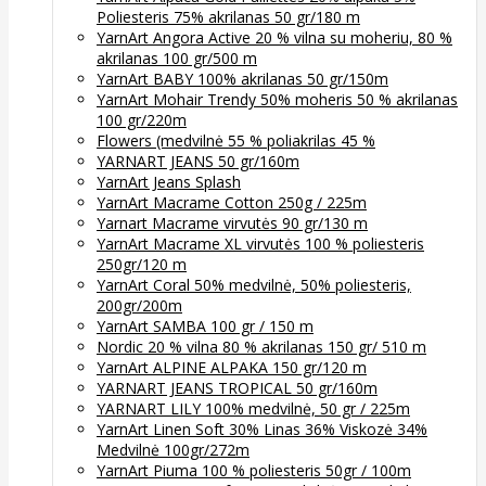
Poliesteris 75% akrilanas 50 gr/180 m
YarnArt Angora Active 20 % vilna su moheriu, 80 %
akrilanas 100 gr/500 m
YarnArt BABY 100% akrilanas 50 gr/150m
YarnArt Mohair Trendy 50% moheris 50 % akrilanas
100 gr/220m
Flowers (medvilnė 55 % poliakrilas 45 %
YARNART JEANS 50 gr/160m
YarnArt Jeans Splash
YarnArt Macrame Cotton 250g / 225m
Yarnart Macrame virvutės 90 gr/130 m
YarnArt Macrame XL virvutės 100 % poliesteris
250gr/120 m
YarnArt Coral 50% medvilnė, 50% poliesteris,
200gr/200m
YarnArt SAMBA 100 gr / 150 m
Nordic 20 % vilna 80 % akrilanas 150 gr/ 510 m
YarnArt ALPINE ALPAKA 150 gr/120 m
YARNART JEANS TROPICAL 50 gr/160m
YARNART LILY 100% medvilnė, 50 gr / 225m
YarnArt Linen Soft 30% Linas 36% Viskozė 34%
Medvilnė 100gr/272m
YarnArt Piuma 100 % poliesteris 50gr / 100m