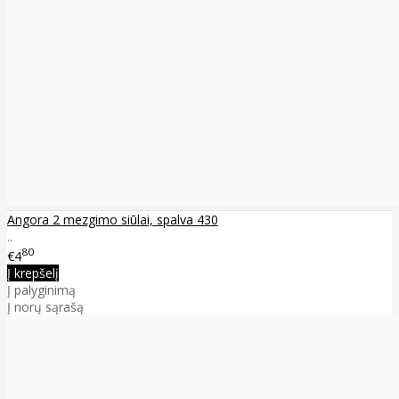
Angora 2 mezgimo siūlai, spalva 430
..
80
€4
Į krepšelį
Į palyginimą
Į norų sąrašą