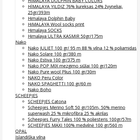
HIMALAYA DOLPHIN BABY COLORS
HİMALAYA YILDIZ 76% liureksas 24% žvyneliai,
25gr/393m
Himalaya Dolphin Baby
HiMALAYA Wool socks print
Himalaya SOCKS
Himalaya ULTRA KASMIR 50gr/175m
Nako
Nako JULIET 100 gr/ 95 m 88 % vilna 12 % poliamidas
Nako Solare 100 gr/380 m
Nako Estiva 100 gr/375 m
Nako POP MIX mezgimo siūlai 100 gr/120m
Nako Pure wool Plius 100 gr/30m
NAKO Peru Color
NAKO SPAGHETTI 100 gr/60 m
Nako Boho
SCHEEPJES
SCHEEPJES Catona
Scheepjes Merino Soft 50 gr/105m, 50% merino
superwash 25 % mikrofibra 25 % akrilas
Scheepjes Furry Tales 100 % poliesteris 100gr/57m
SCHEEPJES MAXI 100% medvilnė 100 gr/560 m
OPAL
Islandiška vilna