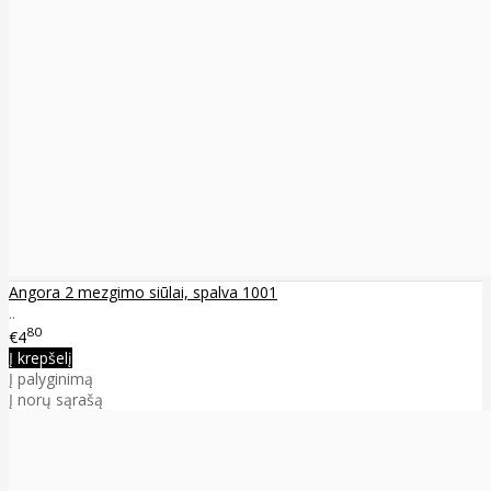
Angora 2 mezgimo siūlai, spalva 1001
..
80
€4
Į krepšelį
Į palyginimą
Į norų sąrašą