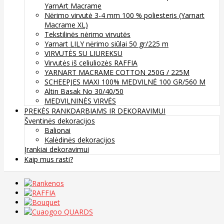
YarnArt Macrame
Nėrimo virvutė 3-4 mm 100 % poliesteris (Yarnart
Macrame XL)
Tekstilinės nėrimo virvutės
Yarnart LILY nėrimo siūlai 50 gr/225 m
VIRVUTĖS SU LIUREKSU
Virvutės iš celiuliozės RAFFIA
YARNART MACRAME COTTON 250G / 225M
SCHEEPJES MAXI 100% MEDVILNĖ 100 GR/560 M
Altin Basak No 30/40/50
MEDVILNINĖS VIRVĖS
PREKĖS RANKDARBIAMS IR DEKORAVIMUI
Šventinės dekoracijos
Balionai
Kalėdinės dekoracijos
Įrankiai dekoravimui
Kaip mus rasti?