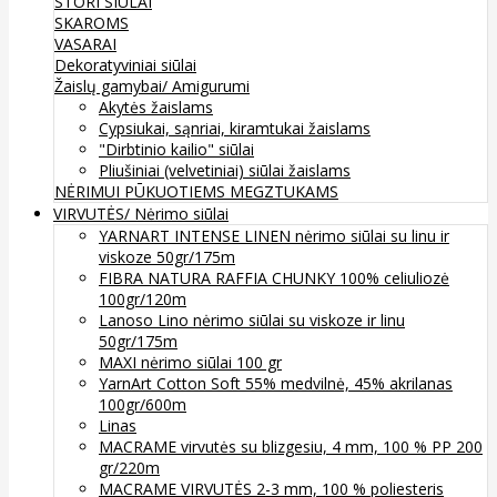
STORI SIŪLAI
SKAROMS
VASARAI
Dekoratyviniai siūlai
Žaislų gamybai/ Amigurumi
Akytės žaislams
Cypsiukai, sąnriai, kiramtukai žaislams
"Dirbtinio kailio" siūlai
Pliušiniai (velvetiniai) siūlai žaislams
NĖRIMUI
PŪKUOTIEMS MEGZTUKAMS
VIRVUTĖS/ Nėrimo siūlai
YARNART INTENSE LINEN nėrimo siūlai su linu ir
viskoze 50gr/175m
FIBRA NATURA RAFFIA CHUNKY 100% celiuliozė
100gr/120m
Lanoso Lino nėrimo siūlai su viskoze ir linu
50gr/175m
MAXI nėrimo siūlai 100 gr
YarnArt Cotton Soft 55% medvilnė, 45% akrilanas
100gr/600m
Linas
MACRAME virvutės su blizgesiu, 4 mm, 100 % PP 200
gr/220m
MACRAME VIRVUTĖS 2-3 mm, 100 % poliesteris