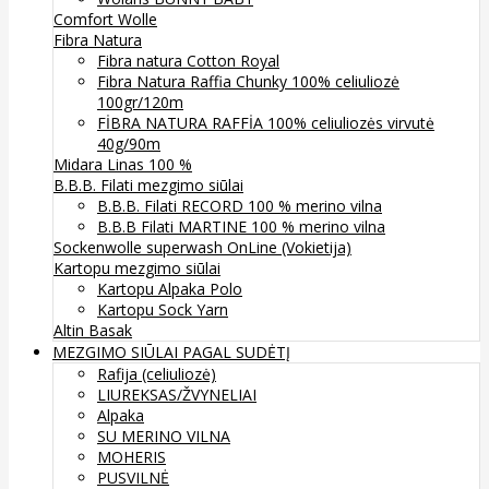
Comfort Wolle
Fibra Natura
Fibra natura Cotton Royal
Fibra Natura Raffia Chunky 100% celiuliozė
100gr/120m
FİBRA NATURA RAFFİA 100% celiuliozės virvutė
40g/90m
Midara Linas 100 %
B.B.B. Filati mezgimo siūlai
B.B.B. Filati RECORD 100 % merino vilna
B.B.B Filati MARTINE 100 % merino vilna
Sockenwolle superwash
OnLine (Vokietija)
Kartopu mezgimo siūlai
Kartopu Alpaka Polo
Kartopu Sock Yarn
Altin Basak
MEZGIMO SIŪLAI PAGAL SUDĖTĮ
Rafija (celiuliozė)
LIUREKSAS/ŽVYNELIAI
Alpaka
SU MERINO VILNA
MOHERIS
PUSVILNĖ