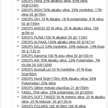
DROPS Flora 35% alpakos vilna, 65% vilna,
50gr/210m
DROPS WISH 50% alpakų vilna, 33% medvilnė, 17%
vilna 50 gr/70m
DROPS SKY 74 % Alpaka, 18 % poliamidas, 8 % vilna,
50 gr/190m
DROPS ANDES 65 % vilna, 35 % alpakų vilna, 100
gr/96 m
DROPS PUNA (100 % alpaka) 50 gr/ 110m
DROPS ALPAKA 100% alpakų vilna 50 g/167 m
DROPS BELLE 53% medvilnė, 33% viskozė, 14% linas
50 g /120 m
DROPS Karisma 100 % avių vilna 50 gr/100 m
DROPS AIR 70% Alpakų vilna, 23% Poliamidas, 7%
VILNA 50 GR/150M
DROPS Bomull-Lin 53 % medvilnė, 47 % linas
50gr/85m
DROPS Nord 50gr/170m 45% Alpakų vilna/ 30%
Poliamidas/ 25% Vilna
DROPS Glitter metalo pluoštas 21 gr/700m
FABEL 75% vilna, 25% poliamidas 50 gr/205m
DROPS SOFT TWEED 50 % merino vilna, 25 % alpakų
vilna, 25 % viskozė, 50 gr/130 m
DROPS POLARIS 100 gr/36m 100 % vilna