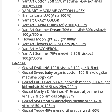
YarnArt Cotton Soft 55% medvilnė, 45% akrilanas
100gr/600m
YARNART MACRAME COTTON LUREX
Bianca Lana LUX (Vilna 100 %)
Yarnart CRAZY COLOR
YarnArt PAPIRO 100% rafija 100g/130m
YarnArt Summer Dream 70% medvilnė 30% viskozė
100gr/350m
Flowers Moonlight 260 gr/1000m
YarnArt Flowers MERINO 225 gr/590 m
YarnArt MACCHERONI
YarnArt Summer 70% medvilnė 30% viskozė
100gr/350m
GAZZAL
Gazzal DARLING 100% viskozė 100 gr / 315 mt
Gazzal Sweet baby organic cotton 100 % ekologiška
medvilnė 50gr/75m
Gazzal EXCLUSIVE 60% superwash merino, 10% super
kid mohair 30 % šilkas 25gr/200m
Gazzal Marilyn & Merinos 41 % australijos merino
vilna 59 % poliamidas 50gr/88m
Gazzal SISLEY 58 % australijos merino vilna 42 %
viskozė 50 gr 105 m
Gazzal Teddy 40% merino vilna superwash 60%