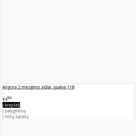
Angora 2 mezgimo siūlai, spalva 118
..
80
€4
Į krepšelį
Į palyginimą
Į norų sąrašą