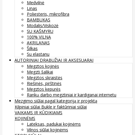
Medvilnė
Linas
Poliesteris, mikrofibra
BAMBUKAS
Modalis/Viskozė
SU KAŠMYRU
100% VILNA
AKRILANAS
Šilkas
Su elastanu
AUTORINIAI DRABUŽIAI IR AKSESUARAI
Megztos kojinės
Megzti šalikai
Megztos skraistės
Riešinės, pirštinės
Megztos kepurės
Rankų darbo megztiniai ir kardiganai internetu
Mezgimo siūlai pagal kategoriją ir projektą
Kilpiniai siūlai
Bukle ir faktūriniai siūlai
VAIKAMS IR KŪDIKIAMS
KOJINĖMS
Lateksas, padukai kojinėms
Vilnos siūlai kojinėms