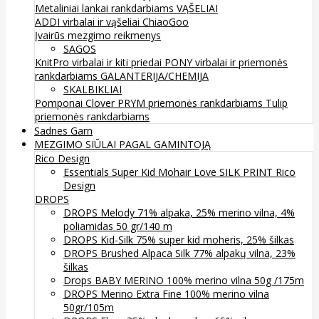
Metaliniai lankai rankdarbiams
VĄŠELIAI
ADDI virbalai ir vąšeliai
ChiaoGoo
Įvairūs mezgimo reikmenys
SAGOS
KnitPro virbalai ir kiti priedai
PONY virbalai ir priemonės
rankdarbiams
GALANTERIJA/CHEMIJA
SKALBIKLIAI
Pomponai
Clover
PRYM priemonės rankdarbiams
Tulip
priemonės rankdarbiams
Sadnes Garn
MEZGIMO SIŪLAI PAGAL GAMINTOJĄ
Rico Design
Essentials Super Kid Mohair Love SILK PRINT Rico
Design
DROPS
DROPS Melody 71% alpaka, 25% merino vilna, 4%
poliamidas 50 gr/140 m
DROPS Kid-Silk 75% super kid moheris, 25% šilkas
DROPS Brushed Alpaca Silk 77% alpakų vilna, 23%
šilkas
Drops BABY MERINO 100% merino vilna 50g /175m
DROPS Merino Extra Fine 100% merino vilna
50gr/105m