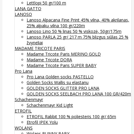
Lettlopi 50 gr/100 m
LANA GATTO
LANOSO
Lanoso Alpacana Fine Print 45% vilna, 40% akrilanas,
25% alpakų vilna 100 gr/220m
Lanoso Lino 50 % linas 50 % viskozė, 50gr/175m
Lanoso PARLA 25 gr/ 217 m 75% blizgus siūlas 25 %
žvyneliai
MADAME TRICOTE PARIS
Madame Tricote Paris MERINO GOLD
Madame Tricote DORA
Madame Tricote Paris SUPER BABY
Pro Lana
Pro Lana Golden socks PASTELLO
Golden Socks Wallis su elastanu
GOLDEN SOCKS GLITTER PRO LANA
GOLDEN SOCKS SEELBACH PRO LANA 100 GR/420m
Schachenmayr
Schachenmayr Kid Light
ETROFIL
ETROFIL Rabbit 100 % poliesteris 100 gr/ 65m
Etrofil IPEK Yolu
WOLANS
Wolans BUNNY BABY