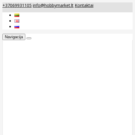
+37069931105
info@hobbymarket.lt
Kontaktai
Navigacija