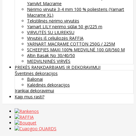
YarnArt Macrame
Nėrimo virvutė 3-4 mm 100 % poliesteris (Yarnart
Macrame XL)
Tekstilinės nėrimo virvutės
Yarnart LILY nėrimo siūlai 50 gr/225 m
VIRVUTĖS SU LIUREKSU
Virvutės iš celiuliozės RAFFIA
YARNART MACRAME COTTON 250G / 225M
SCHEEPJES MAXI 100% MEDVILNĖ 100 GR/560 M
Altin Basak No 30/40/50
MEDVILNINĖS VIRVĖS
PREKĖS RANKDARBIAMS IR DEKORAVIMUI
Šventinės dekoracijos
Balionai
Kalėdinės dekoracijos
Įrankiai dekoravimui
Kaip mus rasti?