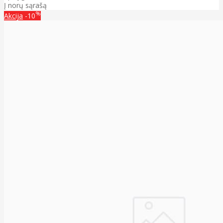
Į norų sąrašą
%
Akcija
-10