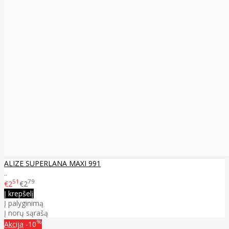
ALIZE SUPERLANA MAXI 991
..
51
79
€2
€2
Į krepšelį
Į palyginimą
Į norų sąrašą
%
Akcija
-10