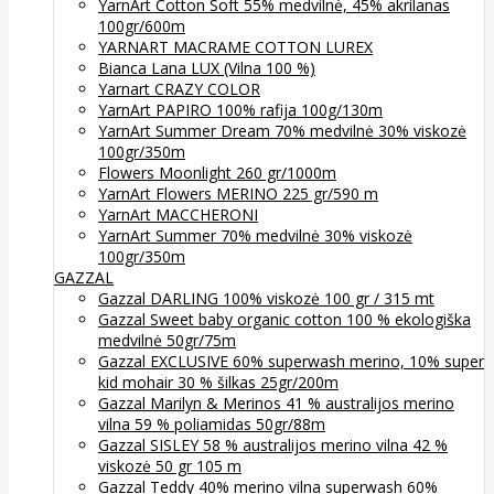
YarnArt Cotton Soft 55% medvilnė, 45% akrilanas
100gr/600m
YARNART MACRAME COTTON LUREX
Bianca Lana LUX (Vilna 100 %)
Yarnart CRAZY COLOR
YarnArt PAPIRO 100% rafija 100g/130m
YarnArt Summer Dream 70% medvilnė 30% viskozė
100gr/350m
Flowers Moonlight 260 gr/1000m
YarnArt Flowers MERINO 225 gr/590 m
YarnArt MACCHERONI
YarnArt Summer 70% medvilnė 30% viskozė
100gr/350m
GAZZAL
Gazzal DARLING 100% viskozė 100 gr / 315 mt
Gazzal Sweet baby organic cotton 100 % ekologiška
medvilnė 50gr/75m
Gazzal EXCLUSIVE 60% superwash merino, 10% super
kid mohair 30 % šilkas 25gr/200m
Gazzal Marilyn & Merinos 41 % australijos merino
vilna 59 % poliamidas 50gr/88m
Gazzal SISLEY 58 % australijos merino vilna 42 %
viskozė 50 gr 105 m
Gazzal Teddy 40% merino vilna superwash 60%