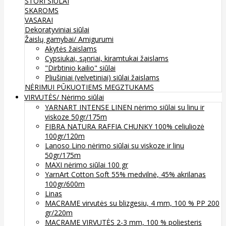
STORI SIŪLAI
SKAROMS
VASARAI
Dekoratyviniai siūlai
Žaislų gamybai/ Amigurumi
Akytės žaislams
Cypsiukai, sąnriai, kiramtukai žaislams
"Dirbtinio kailio" siūlai
Pliušiniai (velvetiniai) siūlai žaislams
NĖRIMUI
PŪKUOTIEMS MEGZTUKAMS
VIRVUTĖS/ Nėrimo siūlai
YARNART INTENSE LINEN nėrimo siūlai su linu ir
viskoze 50gr/175m
FIBRA NATURA RAFFIA CHUNKY 100% celiuliozė
100gr/120m
Lanoso Lino nėrimo siūlai su viskoze ir linu
50gr/175m
MAXI nėrimo siūlai 100 gr
YarnArt Cotton Soft 55% medvilnė, 45% akrilanas
100gr/600m
Linas
MACRAME virvutės su blizgesiu, 4 mm, 100 % PP 200
gr/220m
MACRAME VIRVUTĖS 2-3 mm, 100 % poliesteris