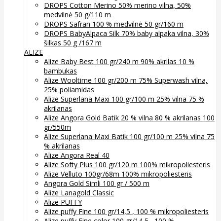
DROPS Cotton Merino 50% merino vilna, 50%
medvilnė 50 g/110 m
DROPS Safran 100 % medvilnė 50 gr/160 m
DROPS BabyAlpaca Silk 70% baby alpaka vilna, 30%
šilkas 50 g /167 m
ALIZE
Alize Baby Best 100 gr/240 m 90% akrilas 10 %
bambukas
Alize Wooltime 100 gr/200 m 75% Superwash vilna,
25% poliamidas
Alize Superlana Maxi 100 gr/100 m 25% vilna 75 %
akrilanas
Alize Angora Gold Batik 20 % vilna 80 % akrilanas 100
gr/550m
Alize Superlana Maxi Batik 100 gr/100 m 25% vilna 75
% akrilanas
Alize Angora Real 40
Alize Softy Plus 100 gr/120 m 100% mikropoliesteris
Alize Velluto 100gr/68m 100% mikropoliesteris
Angora Gold Simli 100 gr / 500 m
Alize Lanagold Classic
Alize PUFFY
Alize puffy Fine 100 gr/14,5 , 100 % mikropoliesteris
Alize puffy Fine color 100 gr/14,5 , 100 %