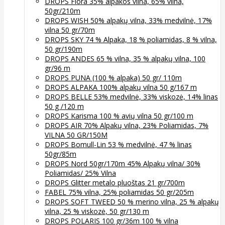
DROPS Flora 35% alpakos vilna, 65% vilna,
50gr/210m
DROPS WISH 50% alpakų vilna, 33% medvilnė, 17%
vilna 50 gr/70m
DROPS SKY 74 % Alpaka, 18 % poliamidas, 8 % vilna,
50 gr/190m
DROPS ANDES 65 % vilna, 35 % alpakų vilna, 100
gr/96 m
DROPS PUNA (100 % alpaka) 50 gr/ 110m
DROPS ALPAKA 100% alpakų vilna 50 g/167 m
DROPS BELLE 53% medvilnė, 33% viskozė, 14% linas
50 g /120 m
DROPS Karisma 100 % avių vilna 50 gr/100 m
DROPS AIR 70% Alpakų vilna, 23% Poliamidas, 7%
VILNA 50 GR/150M
DROPS Bomull-Lin 53 % medvilnė, 47 % linas
50gr/85m
DROPS Nord 50gr/170m 45% Alpakų vilna/ 30%
Poliamidas/ 25% Vilna
DROPS Glitter metalo pluoštas 21 gr/700m
FABEL 75% vilna, 25% poliamidas 50 gr/205m
DROPS SOFT TWEED 50 % merino vilna, 25 % alpakų
vilna, 25 % viskozė, 50 gr/130 m
DROPS POLARIS 100 gr/36m 100 % vilna