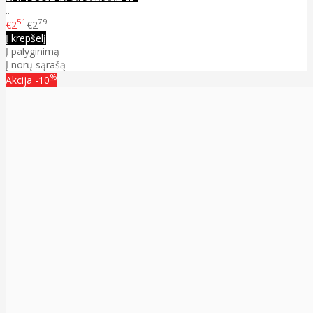
..
51
79
€2
€2
Į krepšelį
Į palyginimą
Į norų sąrašą
%
Akcija
-10