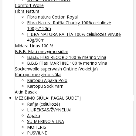
Comfort Wolle
Fibra Natura
Fibra natura Cotton Royal
Fibra Natura Raffia Chunky 100% celiuliozė
100gr/120m
FİBRA NATURA RAFFİA 100% celiuliozės virvutė
40g/90m
Midara Linas 100 %
B.B.B. Filati mezgimo siūlai
B.B.B. Filati RECORD 100 % merino vilna
B.B.B Filati MARTINE 100 % merino vilna
Sockenwolle superwash
OnLine (Vokietija)
Kartopu mezgimo siūlai
Kartopu Alpaka Polo
Kartopu Sock Yarn
Altin Basak
MEZGIMO SIŪLAI PAGAL SUDĖTĮ
Rafija (celiuliozė)
LIUREKSAS/ŽVYNELIAI
Alpaka
SU MERINO VILNA
MOHERIS
PUSVILNĖ