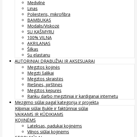
Medvilnė
Linas
Poliesteris, mikrofibra
BAMBUKAS
Modalis/Viskozė
SU KAŠMYRU
100% VILNA
AKRILANAS
Šilkas
Su elastanu
AUTORINIAI DRABUŽIAI IR AKSESUARAI
Megztos kojinės
Megzti šalikai
Megztos skraistės
Riešinės, pirštinės
Megztos kepurės
Rankų darbo megztiniai ir kardiganai internetu
Mezgimo siūlai pagal kategoriją ir projektą
Kilpiniai siūlai
Bukle ir faktūriniai siūlai
VAIKAMS IR KŪDIKIAMS
KOJINĖMS
Lateksas, padukai kojinėms
Vilnos siūlai kojinėms