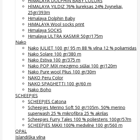
HIMALAYA DOLPHIN BABY COLORS
HİMALAYA YILDIZ 76% liureksas 24% žvyneliai,
25gr/393m
Himalaya Dolphin Baby
HiMALAYA Wool socks print
Himalaya SOCKS
Himalaya ULTRA KASMIR 50gr/175m
Nako
Nako JULIET 100 gr/ 95 m 88 % vilna 12 % poliamidas
Nako Solare 100 gr/380 m
Nako Estiva 100 gr/375 m
Nako POP MIX mezgimo siūlai 100 gr/120m
Nako Pure wool Plius 100 gr/30m
NAKO Peru Color
NAKO SPAGHETTI 100 gr/60 m
Nako Boho
SCHEEPJES
SCHEEPJES Catona
Scheepjes Merino Soft 50 gr/105m, 50% merino
superwash 25 % mikrofibra 25 % akrilas
Scheepjes Furry Tales 100 % poliesteris 100gr/57m
SCHEEPJES MAXI 100% medvilnė 100 gr/560 m
OPAL
Islandiška vilna