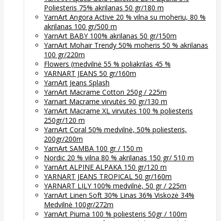
Poliesteris 75% akrilanas 50 gr/180 m
YarnArt Angora Active 20 % vilna su moheriu, 80 %
akrilanas 100 gr/500 m
YarnArt BABY 100% akrilanas 50 gr/150m
YarnArt Mohair Trendy 50% moheris 50 % akrilanas
100 gr/220m
Flowers (medvilnė 55 % poliakrilas 45 %
YARNART JEANS 50 gr/160m
YarnArt Jeans Splash
YarnArt Macrame Cotton 250g / 225m
Yarnart Macrame virvutės 90 gr/130 m
YarnArt Macrame XL virvutės 100 % poliesteris
250gr/120 m
YarnArt Coral 50% medvilnė, 50% poliesteris,
200gr/200m
YarnArt SAMBA 100 gr / 150 m
Nordic 20 % vilna 80 % akrilanas 150 gr/ 510 m
YarnArt ALPINE ALPAKA 150 gr/120 m
YARNART JEANS TROPICAL 50 gr/160m
YARNART LILY 100% medvilnė, 50 gr / 225m
YarnArt Linen Soft 30% Linas 36% Viskozė 34%
Medvilnė 100gr/272m
YarnArt Piuma 100 % poliesteris 50gr / 100m