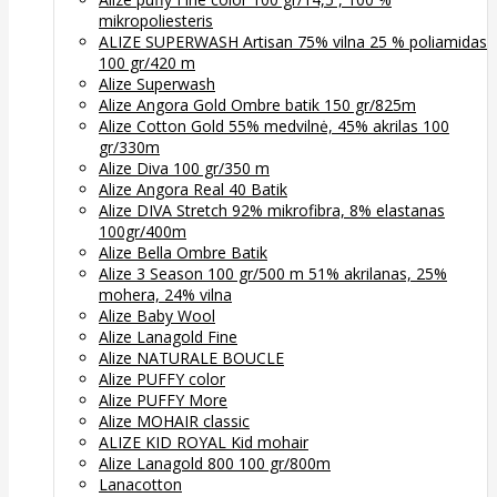
mikropoliesteris
ALIZE SUPERWASH Artisan 75% vilna 25 % poliamidas
100 gr/420 m
Alize Superwash
Alize Angora Gold Ombre batik 150 gr/825m
Alize Cotton Gold 55% medvilnė, 45% akrilas 100
gr/330m
Alize Diva 100 gr/350 m
Alize Angora Real 40 Batik
Alize DIVA Stretch 92% mikrofibra, 8% elastanas
100gr/400m
Alize Bella Ombre Batik
Alize 3 Season 100 gr/500 m 51% akrilanas, 25%
mohera, 24% vilna
Alize Baby Wool
Alize Lanagold Fine
Alize NATURALE BOUCLE
Alize PUFFY color
Alize PUFFY More
Alize MOHAIR classic
ALIZE KID ROYAL Kid mohair
Alize Lanagold 800 100 gr/800m
Lanacotton