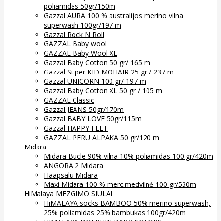
poliamidas 50gr/150m
Gazzal AURA 100 % australijos merino vilna
superwash 100gr/197 m
Gazzal Rock N Roll
GAZZAL Baby wool
GAZZAL Baby Wool XL
Gazzal Baby Cotton 50 gr/ 165 m
Gazzal Super KID MOHAIR 25 gr / 237 m
Gazzal UNICORN 100 gr/ 197 m
Gazzal Baby Cotton XL 50 gr / 105 m
GAZZAL Classic
Gazzal JEANS 50gr/170m
Gazzal BABY LOVE 50gr/115m
Gazzal HAPPY FEET
GAZZAL PERU ALPAKA 50 gr/120 m
Midara
Midara Bucle 90% vilna 10% poliamidas 100 gr/420m
ANGORA 2 Midara
Haapsalu Midara
Maxi Midara 100 % merc.medvilnė 100 gr/530m
HiMalaya MEZGIMO SIŪLAI
HiMALAYA socks BAMBOO 50% merino superwash,
25% poliamidas 25% bambukas 100gr/420m