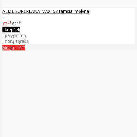
ALIZE SUPERLANA MAXI 58 tamsiai mėlyna
..
51
79
€2
€2
Į krepšelį
Į palyginimą
Į norų sąrašą
%
Akcija
-10