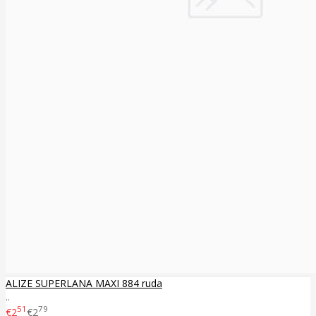
ALIZE SUPERLANA MAXI 884 ruda
..
51
79
€2
€2