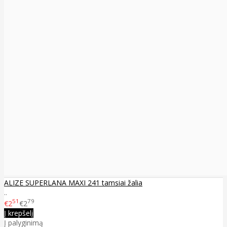
ALIZE SUPERLANA MAXI 241 tamsiai žalia
..
51
79
€2
€2
Į krepšelį
Į palyginimą