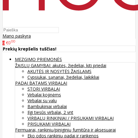
Mano paskyra
00
€0
0
Prekių krepšelis tuščias!
MEZGIMO PRIEMONĖS
ŽAISLŲ GAMYBAI: akutės, žiedeliai, kiti priedai
AKUTĖS IR NOSYTĖS ŽAISLAMS
Cypsiukai, sąnariai, žiedeliai, laikikliai
PADAI BATAMS
VIRBALAI
STORI VIRBALAI
Virbalai kojinėms
Virbalai su valu
Bambukiniai virbalai
Ilgi tiesūs virbalai, 2 vnt
VIRBALŲ RINKINIAI / PRISUKAMI VIRBALAI
PRISUKAMI VIRBALAI
Fermuarai, rankinių/piniginių furnitūra ir aksesuarai
Eko odos rankinių padai ir rankenos