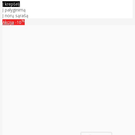
Į krepšelį
Į palyginimą
Į norų sąrašą
%
Akcija
-10