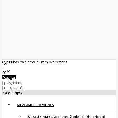
Cypsiukas žaislams 25 mm skersmens
..
90
€0
Daugiau
Į palyginimą
Į norų sąrašą
Kategorijos
MEZGIMO PRIEMONĖS
ŽAISLŲ GAMYBAI: akutės, žiedeliai, kiti priedai