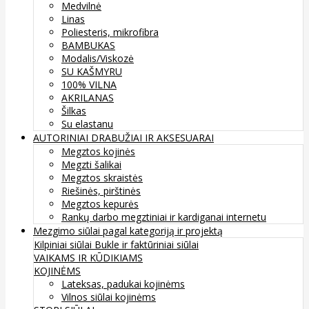
Medvilnė
Linas
Poliesteris, mikrofibra
BAMBUKAS
Modalis/Viskozė
SU KAŠMYRU
100% VILNA
AKRILANAS
Šilkas
Su elastanu
AUTORINIAI DRABUŽIAI IR AKSESUARAI
Megztos kojinės
Megzti šalikai
Megztos skraistės
Riešinės, pirštinės
Megztos kepurės
Rankų darbo megztiniai ir kardiganai internetu
Mezgimo siūlai pagal kategoriją ir projektą
Kilpiniai siūlai
Bukle ir faktūriniai siūlai
VAIKAMS IR KŪDIKIAMS
KOJINĖMS
Lateksas, padukai kojinėms
Vilnos siūlai kojinėms