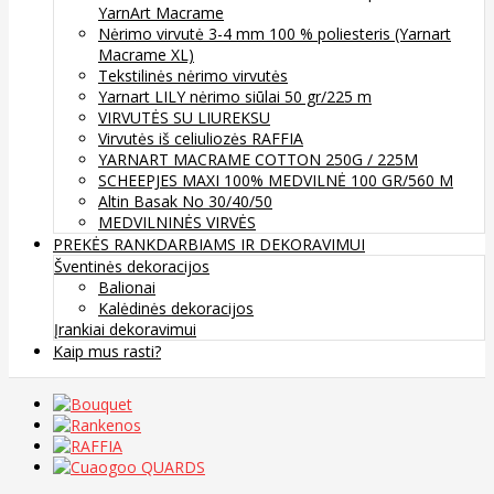
YarnArt Macrame
Nėrimo virvutė 3-4 mm 100 % poliesteris (Yarnart
Macrame XL)
Tekstilinės nėrimo virvutės
Yarnart LILY nėrimo siūlai 50 gr/225 m
VIRVUTĖS SU LIUREKSU
Virvutės iš celiuliozės RAFFIA
YARNART MACRAME COTTON 250G / 225M
SCHEEPJES MAXI 100% MEDVILNĖ 100 GR/560 M
Altin Basak No 30/40/50
MEDVILNINĖS VIRVĖS
PREKĖS RANKDARBIAMS IR DEKORAVIMUI
Šventinės dekoracijos
Balionai
Kalėdinės dekoracijos
Įrankiai dekoravimui
Kaip mus rasti?