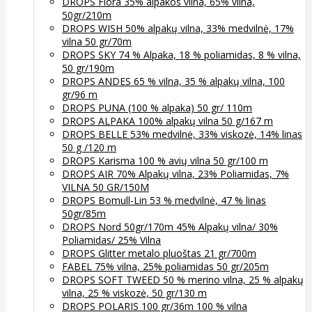
DROPS Flora 35% alpakos vilna, 65% vilna,
50gr/210m
DROPS WISH 50% alpakų vilna, 33% medvilnė, 17%
vilna 50 gr/70m
DROPS SKY 74 % Alpaka, 18 % poliamidas, 8 % vilna,
50 gr/190m
DROPS ANDES 65 % vilna, 35 % alpakų vilna, 100
gr/96 m
DROPS PUNA (100 % alpaka) 50 gr/ 110m
DROPS ALPAKA 100% alpakų vilna 50 g/167 m
DROPS BELLE 53% medvilnė, 33% viskozė, 14% linas
50 g /120 m
DROPS Karisma 100 % avių vilna 50 gr/100 m
DROPS AIR 70% Alpakų vilna, 23% Poliamidas, 7%
VILNA 50 GR/150M
DROPS Bomull-Lin 53 % medvilnė, 47 % linas
50gr/85m
DROPS Nord 50gr/170m 45% Alpakų vilna/ 30%
Poliamidas/ 25% Vilna
DROPS Glitter metalo pluoštas 21 gr/700m
FABEL 75% vilna, 25% poliamidas 50 gr/205m
DROPS SOFT TWEED 50 % merino vilna, 25 % alpakų
vilna, 25 % viskozė, 50 gr/130 m
DROPS POLARIS 100 gr/36m 100 % vilna