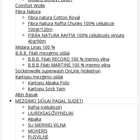
Comfort Wolle
Fibra Natura
Fibra natura Cotton Royal
Fibra Natura Raffia Chunky 100% celiuliozė
100gr/120m
FİBRA NATURA RAFFİA 100% celiuliozės virvutė
40g/90m
Midara Linas 100 %
B.B.B. Filati mezgimo siūlai
B.B.B. Filati RECORD 100 % merino vilna
B.B.B Filati MARTINE 100 % merino vilna
Sockenwolle superwash
OnLine (Vokietija)
Kartopu mezgimo siūlai
Kartopu Alpaka Polo
Kartopu Sock Yarn
Altin Basak
MEZGIMO SIŪLAI PAGAL SUDĖTĮ
Rafija (celiuliozė)
LIUREKSAS/ŽVYNELIAI
Alpaka
SU MERINO VILNA
MOHERIS
PUSVILNĖ