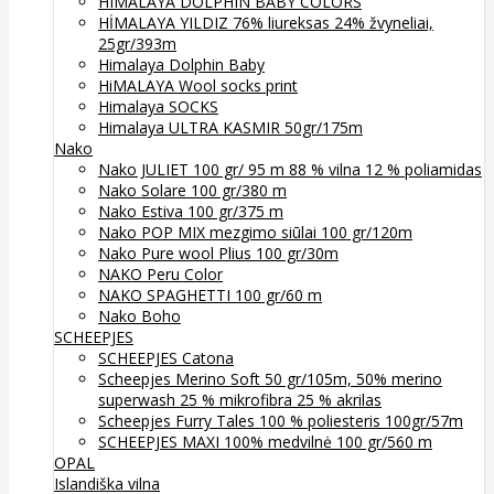
HIMALAYA DOLPHIN BABY COLORS
HİMALAYA YILDIZ 76% liureksas 24% žvyneliai,
25gr/393m
Himalaya Dolphin Baby
HiMALAYA Wool socks print
Himalaya SOCKS
Himalaya ULTRA KASMIR 50gr/175m
Nako
Nako JULIET 100 gr/ 95 m 88 % vilna 12 % poliamidas
Nako Solare 100 gr/380 m
Nako Estiva 100 gr/375 m
Nako POP MIX mezgimo siūlai 100 gr/120m
Nako Pure wool Plius 100 gr/30m
NAKO Peru Color
NAKO SPAGHETTI 100 gr/60 m
Nako Boho
SCHEEPJES
SCHEEPJES Catona
Scheepjes Merino Soft 50 gr/105m, 50% merino
superwash 25 % mikrofibra 25 % akrilas
Scheepjes Furry Tales 100 % poliesteris 100gr/57m
SCHEEPJES MAXI 100% medvilnė 100 gr/560 m
OPAL
Islandiška vilna