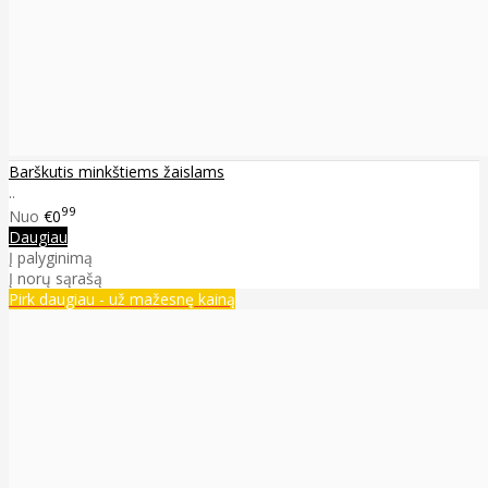
Barškutis minkštiems žaislams
..
99
Nuo
€0
Daugiau
Į palyginimą
Į norų sąrašą
Pirk daugiau - už mažesnę kainą