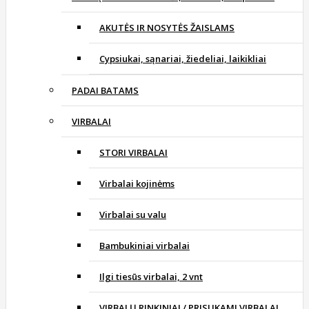
AKUTĖS IR NOSYTĖS ŽAISLAMS
Cypsiukai, sąnariai, žiedeliai, laikikliai
PADAI BATAMS
VIRBALAI
STORI VIRBALAI
Virbalai kojinėms
Virbalai su valu
Bambukiniai virbalai
Ilgi tiesūs virbalai, 2 vnt
VIRBALŲ RINKINIAI / PRISUKAMI VIRBALAI