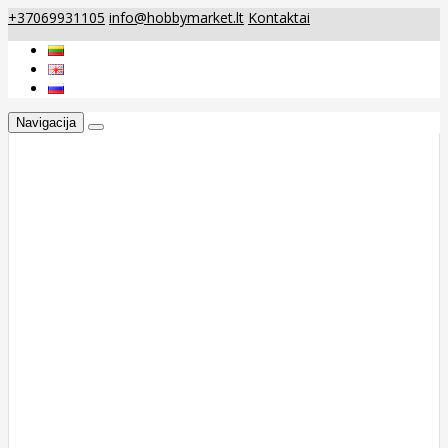
+37069931105
info@hobbymarket.lt
Kontaktai
Navigacija