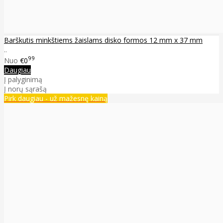
Barškutis minkštiems žaislams disko formos 12 mm x 37 mm
..
99
Nuo
€0
Daugiau
Į palyginimą
Į norų sąrašą
Pirk daugiau - už mažesnę kainą