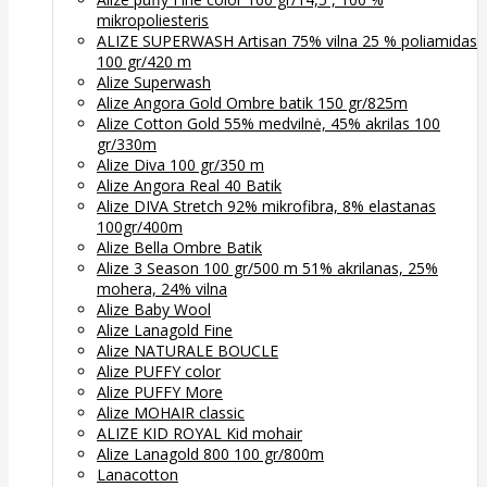
mikropoliesteris
ALIZE SUPERWASH Artisan 75% vilna 25 % poliamidas
100 gr/420 m
Alize Superwash
Alize Angora Gold Ombre batik 150 gr/825m
Alize Cotton Gold 55% medvilnė, 45% akrilas 100
gr/330m
Alize Diva 100 gr/350 m
Alize Angora Real 40 Batik
Alize DIVA Stretch 92% mikrofibra, 8% elastanas
100gr/400m
Alize Bella Ombre Batik
Alize 3 Season 100 gr/500 m 51% akrilanas, 25%
mohera, 24% vilna
Alize Baby Wool
Alize Lanagold Fine
Alize NATURALE BOUCLE
Alize PUFFY color
Alize PUFFY More
Alize MOHAIR classic
ALIZE KID ROYAL Kid mohair
Alize Lanagold 800 100 gr/800m
Lanacotton