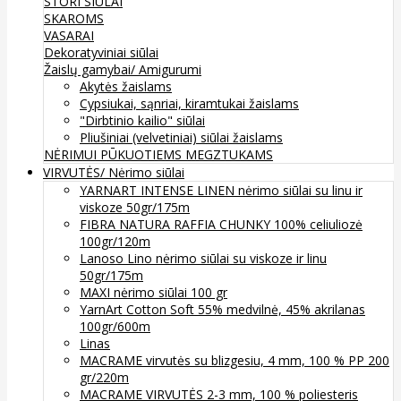
STORI SIŪLAI
SKAROMS
VASARAI
Dekoratyviniai siūlai
Žaislų gamybai/ Amigurumi
Akytės žaislams
Cypsiukai, sąnriai, kiramtukai žaislams
"Dirbtinio kailio" siūlai
Pliušiniai (velvetiniai) siūlai žaislams
NĖRIMUI
PŪKUOTIEMS MEGZTUKAMS
VIRVUTĖS/ Nėrimo siūlai
YARNART INTENSE LINEN nėrimo siūlai su linu ir
viskoze 50gr/175m
FIBRA NATURA RAFFIA CHUNKY 100% celiuliozė
100gr/120m
Lanoso Lino nėrimo siūlai su viskoze ir linu
50gr/175m
MAXI nėrimo siūlai 100 gr
YarnArt Cotton Soft 55% medvilnė, 45% akrilanas
100gr/600m
Linas
MACRAME virvutės su blizgesiu, 4 mm, 100 % PP 200
gr/220m
MACRAME VIRVUTĖS 2-3 mm, 100 % poliesteris