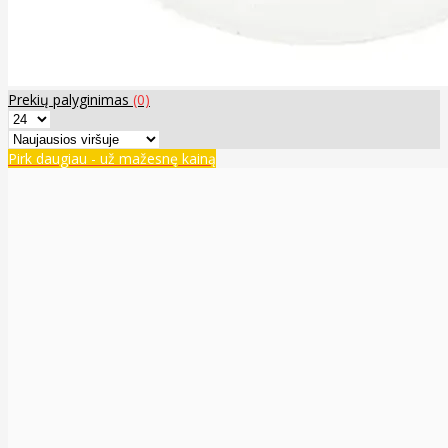
Prekių palyginimas
(0)
Pirk daugiau - už mažesnę kainą