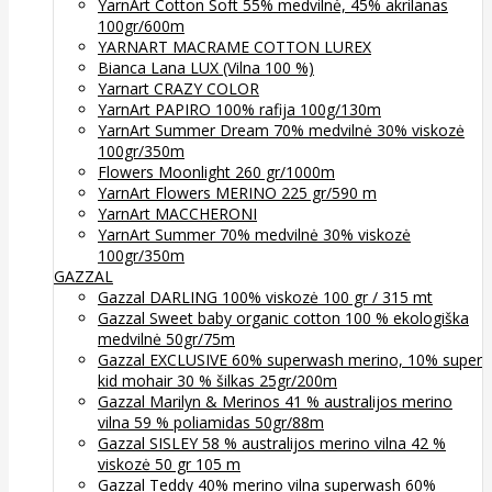
YarnArt Cotton Soft 55% medvilnė, 45% akrilanas
100gr/600m
YARNART MACRAME COTTON LUREX
Bianca Lana LUX (Vilna 100 %)
Yarnart CRAZY COLOR
YarnArt PAPIRO 100% rafija 100g/130m
YarnArt Summer Dream 70% medvilnė 30% viskozė
100gr/350m
Flowers Moonlight 260 gr/1000m
YarnArt Flowers MERINO 225 gr/590 m
YarnArt MACCHERONI
YarnArt Summer 70% medvilnė 30% viskozė
100gr/350m
GAZZAL
Gazzal DARLING 100% viskozė 100 gr / 315 mt
Gazzal Sweet baby organic cotton 100 % ekologiška
medvilnė 50gr/75m
Gazzal EXCLUSIVE 60% superwash merino, 10% super
kid mohair 30 % šilkas 25gr/200m
Gazzal Marilyn & Merinos 41 % australijos merino
vilna 59 % poliamidas 50gr/88m
Gazzal SISLEY 58 % australijos merino vilna 42 %
viskozė 50 gr 105 m
Gazzal Teddy 40% merino vilna superwash 60%