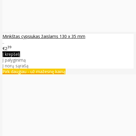
Minkštas cypsiukas žaislams 130 x 35 mm
..
39
€2
Į krepšelį
Į palyginimą
Į norų sąrašą
Pirk daugiau - už mažesnę kainą