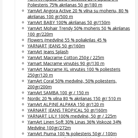
Poliesteris 75% akrilanas 50 gr/180 m
YarnArt Angora Active 20 % vilna su moheriu, 80 %
akrilanas 100 gr/500 m
YarnArt BABY 100% akrilanas 50 gr/150m
YarnArt Mohair Trendy 50% moheris 50 % akrilanas
100 gr/220m
Flowers (medvilnė 55 % poliakrilas 45 %
YARNART JEANS 50 gr/160m
YarnArt Jeans Splash
YarnArt Macrame Cotton 250g / 225m
Yarnart Macrame virvutės 90 gr/130 m
YarnArt Macrame XL virvutės 100 % poliesteris
250gr/120 m
YarnArt Coral 50% medvilnė, 50% poliesteris,
200gr/200m
YarnArt SAMBA 100 gr / 150 m
Nordic 20 % vilna 80 % akrilanas 150 gr/ 510 m
YarnArt ALPINE ALPAKA 150 gr/120 m
YARNART JEANS TROPICAL 50 gr/160m
YARNART LILY 100% medvilnė, 50 gr / 225m
YarnArt Linen Soft 30% Linas 36% Viskozė 34%
Medvilnė 100gr/272m
YarnArt Piuma 100 % poliesteris 50gr / 100m