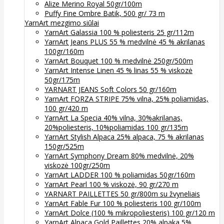
Alize Merino Royal 50gr/100m
Puffy Fine Ombre Batik, 500 gr/ 73 m
YarnArt mezgimo siūlai
YarnArt Galassia 100 % poliesteris 25 gr/112m
YarnArt Jeans PLUS 55 % medvilnė 45 % akrilanas
100gr/160m
YarnArt Bouquet 100 % medvilnė 250gr/500m
YarnArt Intense Linen 45 % linas 55 % viskozė
50gr/175m
YARNART JEANS Soft Colors 50 gr/160m
YarnArt FORZA STRIPE 75% vilna, 25% poliamidas,
100 gr/420 m
YarnArt La Specia 40% vilna, 30%akrilanas,
20%poliesteris, 10%poliamidas 100 gr/135m
YarnArt Stylish Alpaca 25% alpaca, 75 % akrilanas
150gr/525m
YarnArt Symphony Dream 80% medvilnė, 20%
viskozė 100gr/250m
YarnArt LADDER 100 % poliamidas 50gr/160m
YarnArt Pearl 100 % viskozė, 90 gr/270 m
YARNART PAILLETTES 50 gr/800m su žvyneliais
YarnArt Fable Fur 100 % poliesteris 100 gr/100m
YarnArt Dolce (100 % mikropoliesteris) 100 gr/120 m
YarnArt Alpaca Gold Paillettes 20% alpaka 5%