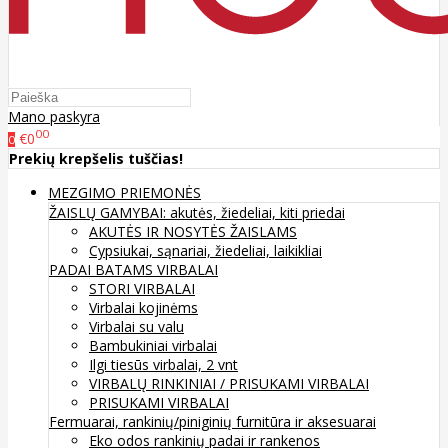
Mano paskyra
00
€0
0
Prekių krepšelis tuščias!
MEZGIMO PRIEMONĖS
ŽAISLŲ GAMYBAI: akutės, žiedeliai, kiti priedai
AKUTĖS IR NOSYTĖS ŽAISLAMS
Cypsiukai, sąnariai, žiedeliai, laikikliai
PADAI BATAMS
VIRBALAI
STORI VIRBALAI
Virbalai kojinėms
Virbalai su valu
Bambukiniai virbalai
Ilgi tiesūs virbalai, 2 vnt
VIRBALŲ RINKINIAI / PRISUKAMI VIRBALAI
PRISUKAMI VIRBALAI
Fermuarai, rankinių/piniginių furnitūra ir aksesuarai
Eko odos rankinių padai ir rankenos