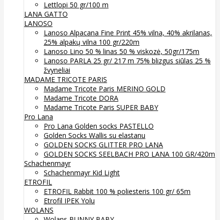
Lettlopi 50 gr/100 m
LANA GATTO
LANOSO
Lanoso Alpacana Fine Print 45% vilna, 40% akrilanas,
25% alpakų vilna 100 gr/220m
Lanoso Lino 50 % linas 50 % viskozė, 50gr/175m
Lanoso PARLA 25 gr/ 217 m 75% blizgus siūlas 25 %
žvyneliai
MADAME TRICOTE PARIS
Madame Tricote Paris MERINO GOLD
Madame Tricote DORA
Madame Tricote Paris SUPER BABY
Pro Lana
Pro Lana Golden socks PASTELLO
Golden Socks Wallis su elastanu
GOLDEN SOCKS GLITTER PRO LANA
GOLDEN SOCKS SEELBACH PRO LANA 100 GR/420m
Schachenmayr
Schachenmayr Kid Light
ETROFIL
ETROFIL Rabbit 100 % poliesteris 100 gr/ 65m
Etrofil IPEK Yolu
WOLANS
Wolans BUNNY BABY