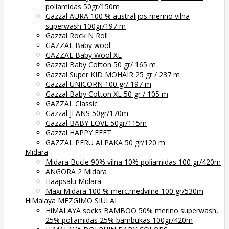
poliamidas 50gr/150m
Gazzal AURA 100 % australijos merino vilna
superwash 100gr/197 m
Gazzal Rock N Roll
GAZZAL Baby wool
GAZZAL Baby Wool XL
Gazzal Baby Cotton 50 gr/ 165 m
Gazzal Super KID MOHAIR 25 gr / 237 m
Gazzal UNICORN 100 gr/ 197 m
Gazzal Baby Cotton XL 50 gr / 105 m
GAZZAL Classic
Gazzal JEANS 50gr/170m
Gazzal BABY LOVE 50gr/115m
Gazzal HAPPY FEET
GAZZAL PERU ALPAKA 50 gr/120 m
Midara
Midara Bucle 90% vilna 10% poliamidas 100 gr/420m
ANGORA 2 Midara
Haapsalu Midara
Maxi Midara 100 % merc.medvilnė 100 gr/530m
HiMalaya MEZGIMO SIŪLAI
HiMALAYA socks BAMBOO 50% merino superwash,
25% poliamidas 25% bambukas 100gr/420m