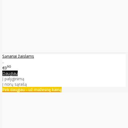
Sąnariai žaislams
..
90
€0
Daugiau
Į palyginimą
Į norų sąrašą
Pirk daugiau - už mažesnę kainą