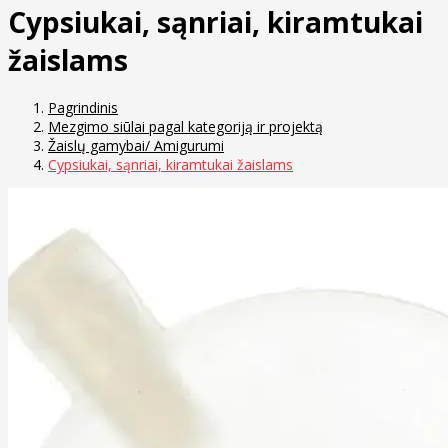
Cypsiukai, sąnriai, kiramtukai
žaislams
Pagrindinis
Mezgimo siūlai pagal kategoriją ir projektą
Žaislų gamybai/ Amigurumi
Cypsiukai, sąnriai, kiramtukai žaislams