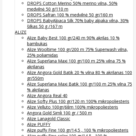
DROPS Cotton Merino 50% merino vilna, 50%
medvilnė 50 g/110 m
DROPS Safran 100 % medvilnė 50 gr/160 m
DROPS BabyAlpaca Silk 70% baby alpaka vilna, 30%
šilkas 50 g /167 m
ALIZE
Alize Baby Best 100 gr/240 m 90% akrilas 10 %
bambukas
Alize Wooltime 100 gr/200 m 75% Superwash vilna,
25% poliamidas
Alize Superlana Maxi 100 gr/100 m 25% vilna 75 %
akrilanas
Alize Angora Gold Batik 20 % vilna 80 % akrilanas 100
gr/550m
Alize Superlana Maxi Batik 100 gr/100 m 25% vilna 75
% akrilanas
Alize Angora Real 40
Alize Softy Plus 100 gr/120 m 100% mikropoliesteris
Alize Velluto 100gr/68m 100% mikropoliesteris
Angora Gold Simli 100 gr / 500 m
Alize Lanagold Classic
Alize PUFFY
Alize puffy Fine 100 gr/14,5 , 100 % mikropoliesteris
Alize puffy Fine color 100 gr/14,5 , 100 %