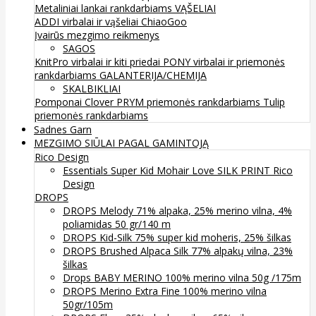
Metaliniai lankai rankdarbiams
VĄŠELIAI
ADDI virbalai ir vąšeliai
ChiaoGoo
Įvairūs mezgimo reikmenys
SAGOS
KnitPro virbalai ir kiti priedai
PONY virbalai ir priemonės
rankdarbiams
GALANTERIJA/CHEMIJA
SKALBIKLIAI
Pomponai
Clover
PRYM priemonės rankdarbiams
Tulip
priemonės rankdarbiams
Sadnes Garn
MEZGIMO SIŪLAI PAGAL GAMINTOJĄ
Rico Design
Essentials Super Kid Mohair Love SILK PRINT Rico
Design
DROPS
DROPS Melody 71% alpaka, 25% merino vilna, 4%
poliamidas 50 gr/140 m
DROPS Kid-Silk 75% super kid moheris, 25% šilkas
DROPS Brushed Alpaca Silk 77% alpakų vilna, 23%
šilkas
Drops BABY MERINO 100% merino vilna 50g /175m
DROPS Merino Extra Fine 100% merino vilna
50gr/105m