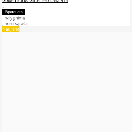
Golden Socks Glitter Pro Lana 474
..
Į palyginimą
Į norų sąrašą
Naujiena