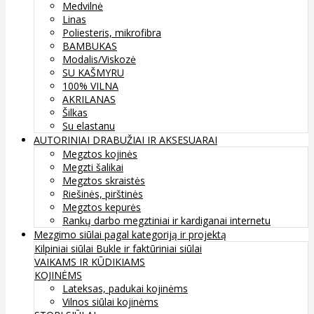
Medvilnė
Linas
Poliesteris, mikrofibra
BAMBUKAS
Modalis/Viskozė
SU KAŠMYRU
100% VILNA
AKRILANAS
Šilkas
Su elastanu
AUTORINIAI DRABUŽIAI IR AKSESUARAI
Megztos kojinės
Megzti šalikai
Megztos skraistės
Riešinės, pirštinės
Megztos kepurės
Rankų darbo megztiniai ir kardiganai internetu
Mezgimo siūlai pagal kategoriją ir projektą
Kilpiniai siūlai
Bukle ir faktūriniai siūlai
VAIKAMS IR KŪDIKIAMS
KOJINĖMS
Lateksas, padukai kojinėms
Vilnos siūlai kojinėms