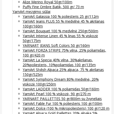
Alize Merino Royal 50gr/100m
Puffy Fine Ombre Batik, 500 gr/ 73 m
YarnArt mezgimo siūlai
YarnArt Galassia 100 % poliesteris 25 gr/112m
YarnArt Jeans PLUS 55 % medvilnė 45 % akrilanas
100gr/160m
YarnArt Bouquet 100 % medvilnė 250gr/500m
YarnArt Intense Linen 45 % linas 55 % viskozė
50gr/175m
YARNART JEANS Soft Colors 50 gr/160m
YarnArt FORZA STRIPE 75% vilna, 25% poliamidas,
100 gr/420 m
YarnArt La Specia 40% vilna, 30%akrilanas,
20%poliesteris, 10%poliamidas 100 gr/135m
YarnArt Stylish Alpaca 25% alpaca, 75 % akrilanas
150gr/525m
YarnArt Symphony Dream 80% medvilnė, 20%
viskozė 100gr/250m
YarnArt LADDER 100 % poliamidas 50gr/160m
YarnArt Pearl 100 % viskozė, 90 gr/270 m
YARNART PAILLETTES 50 gr/800m su žvyneliais
YarnArt Fable Fur 100 % poliesteris 100 gr/100m
YarnArt Dolce (100 % mikropoliesteris) 100 gr/120 m
YarnArt Alpaca Gold Paillettes 20% alpaka 5%