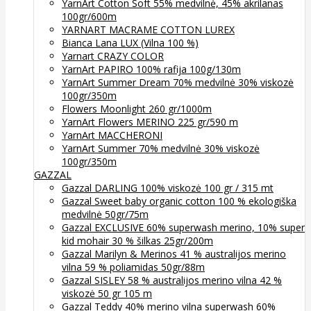
YarnArt Cotton Soft 55% medvilnė, 45% akrilanas
100gr/600m
YARNART MACRAME COTTON LUREX
Bianca Lana LUX (Vilna 100 %)
Yarnart CRAZY COLOR
YarnArt PAPIRO 100% rafija 100g/130m
YarnArt Summer Dream 70% medvilnė 30% viskozė
100gr/350m
Flowers Moonlight 260 gr/1000m
YarnArt Flowers MERINO 225 gr/590 m
YarnArt MACCHERONI
YarnArt Summer 70% medvilnė 30% viskozė
100gr/350m
GAZZAL
Gazzal DARLING 100% viskozė 100 gr / 315 mt
Gazzal Sweet baby organic cotton 100 % ekologiška
medvilnė 50gr/75m
Gazzal EXCLUSIVE 60% superwash merino, 10% super
kid mohair 30 % šilkas 25gr/200m
Gazzal Marilyn & Merinos 41 % australijos merino
vilna 59 % poliamidas 50gr/88m
Gazzal SISLEY 58 % australijos merino vilna 42 %
viskozė 50 gr 105 m
Gazzal Teddy 40% merino vilna superwash 60%