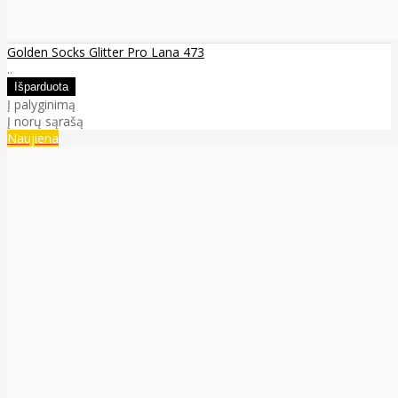
Golden Socks Glitter Pro Lana 473
..
Į palyginimą
Į norų sąrašą
Naujiena