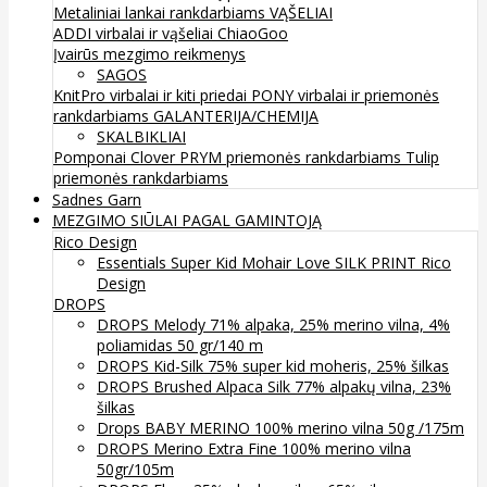
Metaliniai lankai rankdarbiams
VĄŠELIAI
ADDI virbalai ir vąšeliai
ChiaoGoo
Įvairūs mezgimo reikmenys
SAGOS
KnitPro virbalai ir kiti priedai
PONY virbalai ir priemonės
rankdarbiams
GALANTERIJA/CHEMIJA
SKALBIKLIAI
Pomponai
Clover
PRYM priemonės rankdarbiams
Tulip
priemonės rankdarbiams
Sadnes Garn
MEZGIMO SIŪLAI PAGAL GAMINTOJĄ
Rico Design
Essentials Super Kid Mohair Love SILK PRINT Rico
Design
DROPS
DROPS Melody 71% alpaka, 25% merino vilna, 4%
poliamidas 50 gr/140 m
DROPS Kid-Silk 75% super kid moheris, 25% šilkas
DROPS Brushed Alpaca Silk 77% alpakų vilna, 23%
šilkas
Drops BABY MERINO 100% merino vilna 50g /175m
DROPS Merino Extra Fine 100% merino vilna
50gr/105m