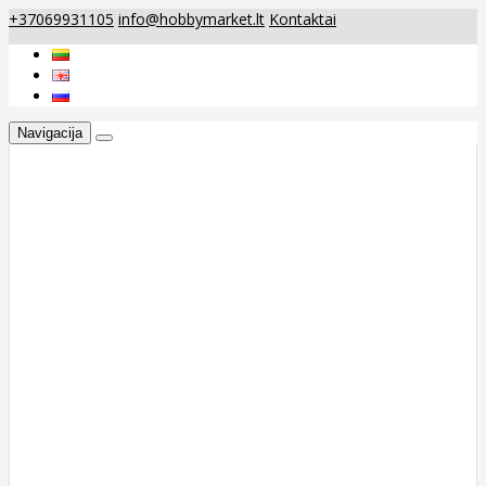
+37069931105
info@hobbymarket.lt
Kontaktai
Navigacija