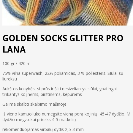
GOLDEN SOCKS GLITTER PRO
LANA
100 gr / 420 m
75% vilna superwash, 22% poliamidas, 3 % poliesteris. SIūlai su
liureksu
Aukštos kokybės, stiprūs ir šilti nesiveliantys siūlai, ypatingai
tinkantys kojinėms, pirštinėms, kepurėms
Galima skalbti skalbimo mašinoje
Iš vieno kamuoliuko numegsite vieną porą kojinių 45-47 dydžio. M
dydžio megztukui prireiks 4-5 matkelių
rekomenduojamas virbalų dydis 2,5-3 mm