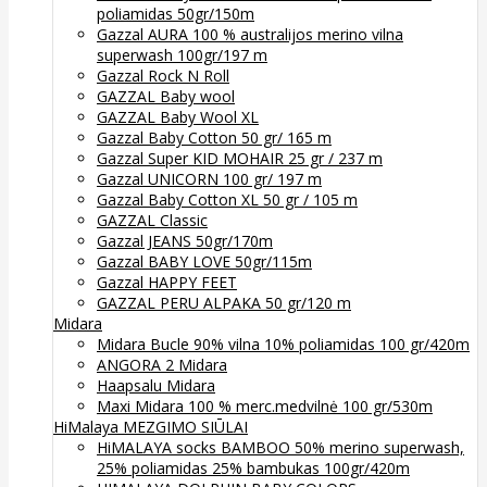
poliamidas 50gr/150m
Gazzal AURA 100 % australijos merino vilna
superwash 100gr/197 m
Gazzal Rock N Roll
GAZZAL Baby wool
GAZZAL Baby Wool XL
Gazzal Baby Cotton 50 gr/ 165 m
Gazzal Super KID MOHAIR 25 gr / 237 m
Gazzal UNICORN 100 gr/ 197 m
Gazzal Baby Cotton XL 50 gr / 105 m
GAZZAL Classic
Gazzal JEANS 50gr/170m
Gazzal BABY LOVE 50gr/115m
Gazzal HAPPY FEET
GAZZAL PERU ALPAKA 50 gr/120 m
Midara
Midara Bucle 90% vilna 10% poliamidas 100 gr/420m
ANGORA 2 Midara
Haapsalu Midara
Maxi Midara 100 % merc.medvilnė 100 gr/530m
HiMalaya MEZGIMO SIŪLAI
HiMALAYA socks BAMBOO 50% merino superwash,
25% poliamidas 25% bambukas 100gr/420m