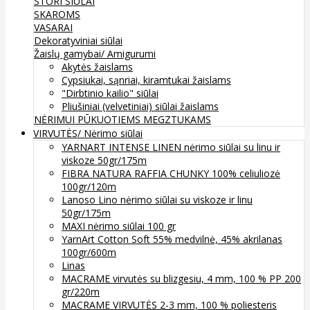
STORI SIŪLAI
SKAROMS
VASARAI
Dekoratyviniai siūlai
Žaislų gamybai/ Amigurumi
Akytės žaislams
Cypsiukai, sąnriai, kiramtukai žaislams
"Dirbtinio kailio" siūlai
Pliušiniai (velvetiniai) siūlai žaislams
NĖRIMUI
PŪKUOTIEMS MEGZTUKAMS
VIRVUTĖS/ Nėrimo siūlai
YARNART INTENSE LINEN nėrimo siūlai su linu ir
viskoze 50gr/175m
FIBRA NATURA RAFFIA CHUNKY 100% celiuliozė
100gr/120m
Lanoso Lino nėrimo siūlai su viskoze ir linu
50gr/175m
MAXI nėrimo siūlai 100 gr
YarnArt Cotton Soft 55% medvilnė, 45% akrilanas
100gr/600m
Linas
MACRAME virvutės su blizgesiu, 4 mm, 100 % PP 200
gr/220m
MACRAME VIRVUTĖS 2-3 mm, 100 % poliesteris