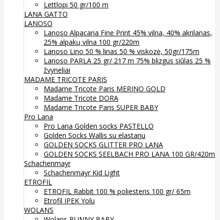
Lettlopi 50 gr/100 m
LANA GATTO
LANOSO
Lanoso Alpacana Fine Print 45% vilna, 40% akrilanas,
25% alpakų vilna 100 gr/220m
Lanoso Lino 50 % linas 50 % viskozė, 50gr/175m
Lanoso PARLA 25 gr/ 217 m 75% blizgus siūlas 25 %
žvyneliai
MADAME TRICOTE PARIS
Madame Tricote Paris MERINO GOLD
Madame Tricote DORA
Madame Tricote Paris SUPER BABY
Pro Lana
Pro Lana Golden socks PASTELLO
Golden Socks Wallis su elastanu
GOLDEN SOCKS GLITTER PRO LANA
GOLDEN SOCKS SEELBACH PRO LANA 100 GR/420m
Schachenmayr
Schachenmayr Kid Light
ETROFIL
ETROFIL Rabbit 100 % poliesteris 100 gr/ 65m
Etrofil IPEK Yolu
WOLANS
Wolans BUNNY BABY