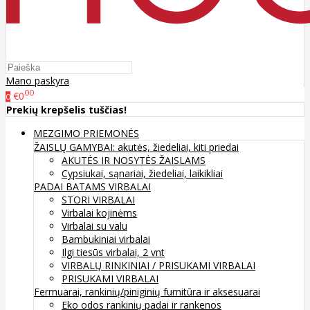
Mano paskyra
00
€0
0
Prekių krepšelis tuščias!
MEZGIMO PRIEMONĖS
ŽAISLŲ GAMYBAI: akutės, žiedeliai, kiti priedai
AKUTĖS IR NOSYTĖS ŽAISLAMS
Cypsiukai, sąnariai, žiedeliai, laikikliai
PADAI BATAMS
VIRBALAI
STORI VIRBALAI
Virbalai kojinėms
Virbalai su valu
Bambukiniai virbalai
Ilgi tiesūs virbalai, 2 vnt
VIRBALŲ RINKINIAI / PRISUKAMI VIRBALAI
PRISUKAMI VIRBALAI
Fermuarai, rankinių/piniginių furnitūra ir aksesuarai
Eko odos rankinių padai ir rankenos