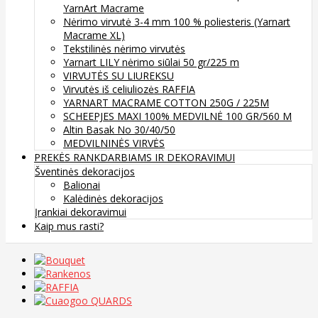
YarnArt Macrame
Nėrimo virvutė 3-4 mm 100 % poliesteris (Yarnart
Macrame XL)
Tekstilinės nėrimo virvutės
Yarnart LILY nėrimo siūlai 50 gr/225 m
VIRVUTĖS SU LIUREKSU
Virvutės iš celiuliozės RAFFIA
YARNART MACRAME COTTON 250G / 225M
SCHEEPJES MAXI 100% MEDVILNĖ 100 GR/560 M
Altin Basak No 30/40/50
MEDVILNINĖS VIRVĖS
PREKĖS RANKDARBIAMS IR DEKORAVIMUI
Šventinės dekoracijos
Balionai
Kalėdinės dekoracijos
Įrankiai dekoravimui
Kaip mus rasti?