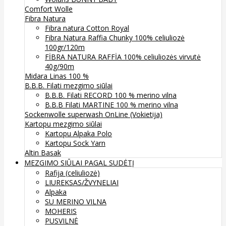
Comfort Wolle
Fibra Natura
Fibra natura Cotton Royal
Fibra Natura Raffia Chunky 100% celiuliozė
100gr/120m
FİBRA NATURA RAFFİA 100% celiuliozės virvutė
40g/90m
Midara Linas 100 %
B.B.B. Filati mezgimo siūlai
B.B.B. Filati RECORD 100 % merino vilna
B.B.B Filati MARTINE 100 % merino vilna
Sockenwolle superwash
OnLine (Vokietija)
Kartopu mezgimo siūlai
Kartopu Alpaka Polo
Kartopu Sock Yarn
Altin Basak
MEZGIMO SIŪLAI PAGAL SUDĖTĮ
Rafija (celiuliozė)
LIUREKSAS/ŽVYNELIAI
Alpaka
SU MERINO VILNA
MOHERIS
PUSVILNĖ