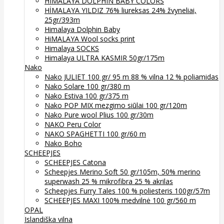
HIMALAYA DOLPHIN BABY COLORS
HİMALAYA YILDIZ 76% liureksas 24% žvyneliai,
25gr/393m
Himalaya Dolphin Baby
HiMALAYA Wool socks print
Himalaya SOCKS
Himalaya ULTRA KASMIR 50gr/175m
Nako
Nako JULIET 100 gr/ 95 m 88 % vilna 12 % poliamidas
Nako Solare 100 gr/380 m
Nako Estiva 100 gr/375 m
Nako POP MIX mezgimo siūlai 100 gr/120m
Nako Pure wool Plius 100 gr/30m
NAKO Peru Color
NAKO SPAGHETTI 100 gr/60 m
Nako Boho
SCHEEPJES
SCHEEPJES Catona
Scheepjes Merino Soft 50 gr/105m, 50% merino
superwash 25 % mikrofibra 25 % akrilas
Scheepjes Furry Tales 100 % poliesteris 100gr/57m
SCHEEPJES MAXI 100% medvilnė 100 gr/560 m
OPAL
Islandiška vilna