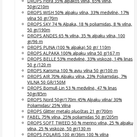
DROPS Flora 35% alpakos vilna, 65% vilna,
50gr/210m
DROPS WISH 50% alpakų vilna, 33% medvilnė, 17%
vilna 50 gr/70m
DROPS SKY 74 % Alpaka, 18 % poliamidas, 8 % vilna,
50 gr/190m
DROPS ANDES 65 % vilna, 35 % alpakų vilna, 100
gr/96 m
DROPS PUNA (100 % alpaka) 50 gr/ 110m
DROPS ALPAKA 100% alpakų vilna 50 g/167 m
DROPS BELLE 53% medvilnė, 33% viskozė, 14% linas
50 g /120 m
DROPS Karisma 100 % avių vilna 50 gr/100 m
DROPS AIR 70% Alpakų vilna, 23% Poliamidas, 7%
VILNA 50 GR/150M
DROPS Bomull-Lin 53 % medvilnė, 47 % linas
50gr/85m
DROPS Nord 50gr/170m 45% Alpakų vilna/ 30%
Poliamidas/ 25% Vilna
DROPS Glitter metalo pluoštas 21 gr/700m
FABEL 75% vilna, 25% poliamidas 50 gr/205m
DROPS SOFT TWEED 50 % merino vilna, 25 % alpakų
vilna, 25 % viskozė, 50 gr/130 m
DROPS POLARIS 100 gr/36m 100 % vilna