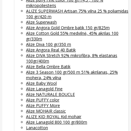
mikropoliesteris
ALIZE SUPERWASH Artisan 75% vilna 25 % poliamidas
100 gr/420 m
Alize Superwash
Alize Angora Gold Ombre batik 150 gr/825m
Alize Cotton Gold 55% medvilnė, 45% akrilas 100
gr/330m
Alize Diva 100 gr/350 m
Alize Angora Real 40 Batik
Alize DIVA Stretch 92% mikrofibra, 8% elastanas
100gr/400m
Alize Bella Ombre Batik
Alize 3 Season 100 gr/500 m 51% akrilanas, 25%
mohera, 24% vilna
Alize Baby Wool
Alize Lanagold Fine
Alize NATURALE BOUCLE
Alize PUFFY color
Alize PUFFY More
Alize MOHAIR classic
ALIZE KID ROYAL Kid mohair
Alize Lanagold 800 100 gr/800m
Lanacotton