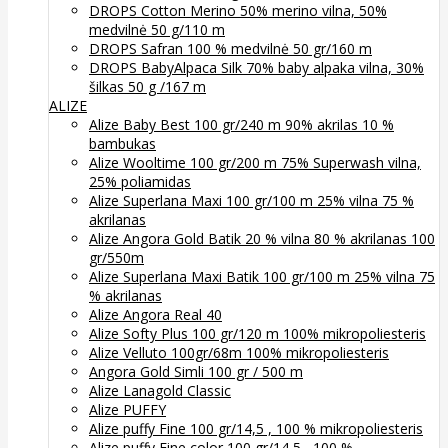
DROPS Cotton Merino 50% merino vilna, 50%
medvilnė 50 g/110 m
DROPS Safran 100 % medvilnė 50 gr/160 m
DROPS BabyAlpaca Silk 70% baby alpaka vilna, 30%
šilkas 50 g /167 m
ALIZE
Alize Baby Best 100 gr/240 m 90% akrilas 10 %
bambukas
Alize Wooltime 100 gr/200 m 75% Superwash vilna,
25% poliamidas
Alize Superlana Maxi 100 gr/100 m 25% vilna 75 %
akrilanas
Alize Angora Gold Batik 20 % vilna 80 % akrilanas 100
gr/550m
Alize Superlana Maxi Batik 100 gr/100 m 25% vilna 75
% akrilanas
Alize Angora Real 40
Alize Softy Plus 100 gr/120 m 100% mikropoliesteris
Alize Velluto 100gr/68m 100% mikropoliesteris
Angora Gold Simli 100 gr / 500 m
Alize Lanagold Classic
Alize PUFFY
Alize puffy Fine 100 gr/14,5 , 100 % mikropoliesteris
Alize puffy Fine color 100 gr/14,5 , 100 %