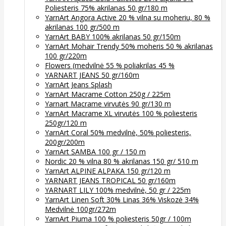
Poliesteris 75% akrilanas 50 gr/180 m
YarnArt Angora Active 20 % vilna su moheriu, 80 %
akrilanas 100 gr/500 m
YarnArt BABY 100% akrilanas 50 gr/150m
YarnArt Mohair Trendy 50% moheris 50 % akrilanas
100 gr/220m
Flowers (medvilnė 55 % poliakrilas 45 %
YARNART JEANS 50 gr/160m
YarnArt Jeans Splash
YarnArt Macrame Cotton 250g / 225m
Yarnart Macrame virvutės 90 gr/130 m
YarnArt Macrame XL virvutės 100 % poliesteris
250gr/120 m
YarnArt Coral 50% medvilnė, 50% poliesteris,
200gr/200m
YarnArt SAMBA 100 gr / 150 m
Nordic 20 % vilna 80 % akrilanas 150 gr/ 510 m
YarnArt ALPINE ALPAKA 150 gr/120 m
YARNART JEANS TROPICAL 50 gr/160m
YARNART LILY 100% medvilnė, 50 gr / 225m
YarnArt Linen Soft 30% Linas 36% Viskozė 34%
Medvilnė 100gr/272m
YarnArt Piuma 100 % poliesteris 50gr / 100m