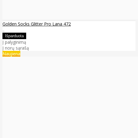
Golden Socks Glitter Pro Lana 472
..
Į palyginimą
Į norų sąrašą
Naujiena