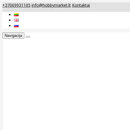
+37069931105
info@hobbymarket.lt
Kontaktai
Navigacija