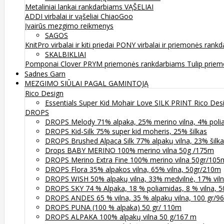
Metaliniai lankai rankdarbiams
VĄŠELIAI
ADDI virbalai ir vąšeliai
ChiaoGoo
Įvairūs mezgimo reikmenys
SAGOS
KnitPro virbalai ir kiti priedai
PONY virbalai ir priemonės rank
SKALBIKLIAI
Pomponai
Clover
PRYM priemonės rankdarbiams
Tulip prie
Sadnes Garn
MEZGIMO SIŪLAI PAGAL GAMINTOJĄ
Rico Design
Essentials Super Kid Mohair Love SILK PRINT Rico Des
DROPS
DROPS Melody 71% alpaka, 25% merino vilna, 4% poli
DROPS Kid-Silk 75% super kid moheris, 25% šilkas
DROPS Brushed Alpaca Silk 77% alpakų vilna, 23% šilk
Drops BABY MERINO 100% merino vilna 50g /175m
DROPS Merino Extra Fine 100% merino vilna 50gr/105
DROPS Flora 35% alpakos vilna, 65% vilna, 50gr/210m
DROPS WISH 50% alpakų vilna, 33% medvilnė, 17% vil
DROPS SKY 74 % Alpaka, 18 % poliamidas, 8 % vilna, 
DROPS ANDES 65 % vilna, 35 % alpakų vilna, 100 gr/9
DROPS PUNA (100 % alpaka) 50 gr/ 110m
DROPS ALPAKA 100% alpakų vilna 50 g/167 m