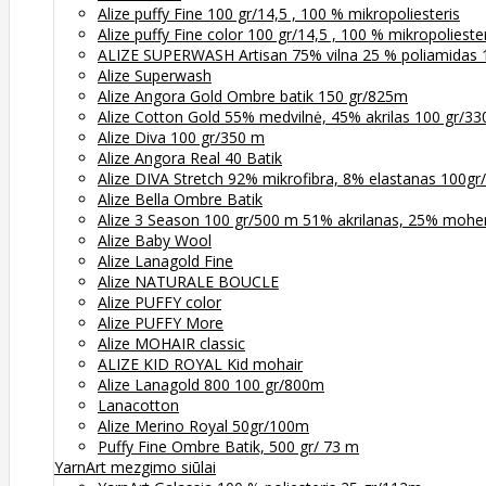
Alize puffy Fine 100 gr/14,5 , 100 % mikropoliesteris
Alize puffy Fine color 100 gr/14,5 , 100 % mikropolieste
ALIZE SUPERWASH Artisan 75% vilna 25 % poliamidas 
Alize Superwash
Alize Angora Gold Ombre batik 150 gr/825m
Alize Cotton Gold 55% medvilnė, 45% akrilas 100 gr/3
Alize Diva 100 gr/350 m
Alize Angora Real 40 Batik
Alize DIVA Stretch 92% mikrofibra, 8% elastanas 100g
Alize Bella Ombre Batik
Alize 3 Season 100 gr/500 m 51% akrilanas, 25% moher
Alize Baby Wool
Alize Lanagold Fine
Alize NATURALE BOUCLE
Alize PUFFY color
Alize PUFFY More
Alize MOHAIR classic
ALIZE KID ROYAL Kid mohair
Alize Lanagold 800 100 gr/800m
Lanacotton
Alize Merino Royal 50gr/100m
Puffy Fine Ombre Batik, 500 gr/ 73 m
YarnArt mezgimo siūlai