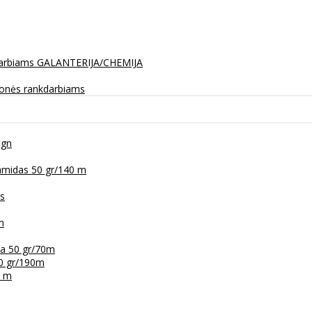
darbiams
GALANTERIJA/CHEMIJA
monės rankdarbiams
ign
amidas 50 gr/140 m
as
m
na 50 gr/70m
50 gr/190m
6 m