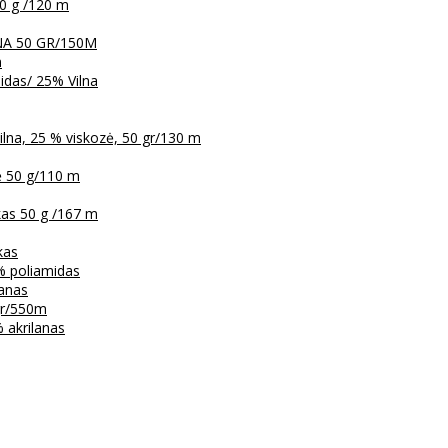
0 g /120 m
LNA 50 GR/150M
m
das/ 25% Vilna
na, 25 % viskozė, 50 gr/130 m
ė 50 g/110 m
kas 50 g /167 m
kas
% poliamidas
lanas
 gr/550m
 akrilanas