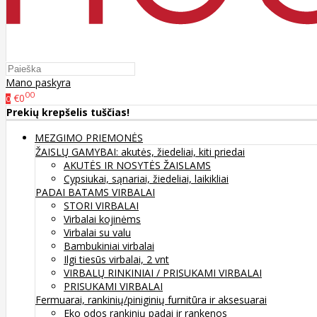
Mano paskyra
00
€0
0
Prekių krepšelis tuščias!
MEZGIMO PRIEMONĖS
ŽAISLŲ GAMYBAI: akutės, žiedeliai, kiti priedai
AKUTĖS IR NOSYTĖS ŽAISLAMS
Cypsiukai, sąnariai, žiedeliai, laikikliai
PADAI BATAMS
VIRBALAI
STORI VIRBALAI
Virbalai kojinėms
Virbalai su valu
Bambukiniai virbalai
Ilgi tiesūs virbalai, 2 vnt
VIRBALŲ RINKINIAI / PRISUKAMI VIRBALAI
PRISUKAMI VIRBALAI
Fermuarai, rankinių/piniginių furnitūra ir aksesuarai
Eko odos rankinių padai ir rankenos