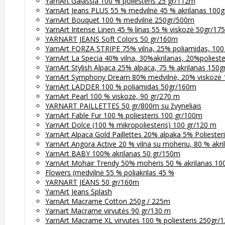
YarnArt Galassia 100 % poliesteris 25 gr/112m
YarnArt Jeans PLUS 55 % medvilnė 45 % akrilanas 100
YarnArt Bouquet 100 % medvilnė 250gr/500m
YarnArt Intense Linen 45 % linas 55 % viskozė 50gr/17
YARNART JEANS Soft Colors 50 gr/160m
YarnArt FORZA STRIPE 75% vilna, 25% poliamidas, 100
YarnArt La Specia 40% vilna, 30%akrilanas, 20%poliest
YarnArt Stylish Alpaca 25% alpaca, 75 % akrilanas 150
YarnArt Symphony Dream 80% medvilnė, 20% viskozė
YarnArt LADDER 100 % poliamidas 50gr/160m
YarnArt Pearl 100 % viskozė, 90 gr/270 m
YARNART PAILLETTES 50 gr/800m su žvyneliais
YarnArt Fable Fur 100 % poliesteris 100 gr/100m
YarnArt Dolce (100 % mikropoliesteris) 100 gr/120 m
YarnArt Alpaca Gold Paillettes 20% alpaka 5% Poliester
YarnArt Angora Active 20 % vilna su moheriu, 80 % akr
YarnArt BABY 100% akrilanas 50 gr/150m
YarnArt Mohair Trendy 50% moheris 50 % akrilanas 10
Flowers (medvilnė 55 % poliakrilas 45 %
YARNART JEANS 50 gr/160m
YarnArt Jeans Splash
YarnArt Macrame Cotton 250g / 225m
Yarnart Macrame virvutės 90 gr/130 m
YarnArt Macrame XL virvutės 100 % poliesteris 250gr/