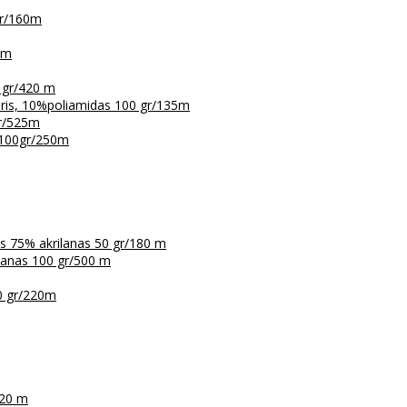
gr/160m
5m
 gr/420 m
eris, 10%poliamidas 100 gr/135m
gr/525m
 100gr/250m
is 75% akrilanas 50 gr/180 m
ilanas 100 gr/500 m
0 gr/220m
120 m