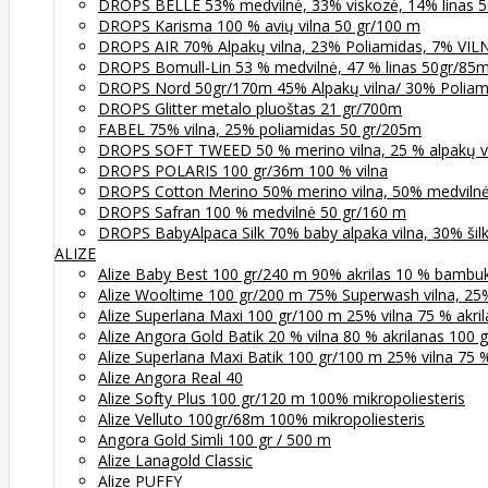
DROPS BELLE 53% medvilnė, 33% viskozė, 14% linas 5
DROPS Karisma 100 % avių vilna 50 gr/100 m
DROPS AIR 70% Alpakų vilna, 23% Poliamidas, 7% VI
DROPS Bomull-Lin 53 % medvilnė, 47 % linas 50gr/85
DROPS Nord 50gr/170m 45% Alpakų vilna/ 30% Poliami
DROPS Glitter metalo pluoštas 21 gr/700m
FABEL 75% vilna, 25% poliamidas 50 gr/205m
DROPS SOFT TWEED 50 % merino vilna, 25 % alpakų vil
DROPS POLARIS 100 gr/36m 100 % vilna
DROPS Cotton Merino 50% merino vilna, 50% medviln
DROPS Safran 100 % medvilnė 50 gr/160 m
DROPS BabyAlpaca Silk 70% baby alpaka vilna, 30% šil
ALIZE
Alize Baby Best 100 gr/240 m 90% akrilas 10 % bambu
Alize Wooltime 100 gr/200 m 75% Superwash vilna, 25
Alize Superlana Maxi 100 gr/100 m 25% vilna 75 % akri
Alize Angora Gold Batik 20 % vilna 80 % akrilanas 100
Alize Superlana Maxi Batik 100 gr/100 m 25% vilna 75 %
Alize Angora Real 40
Alize Softy Plus 100 gr/120 m 100% mikropoliesteris
Alize Velluto 100gr/68m 100% mikropoliesteris
Angora Gold Simli 100 gr / 500 m
Alize Lanagold Classic
Alize PUFFY