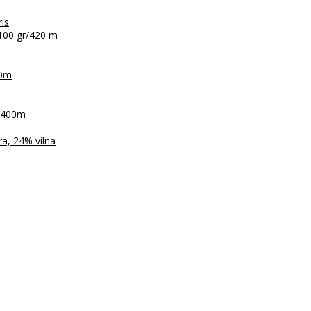
ris
100 gr/420 m
30m
r/400m
a, 24% vilna