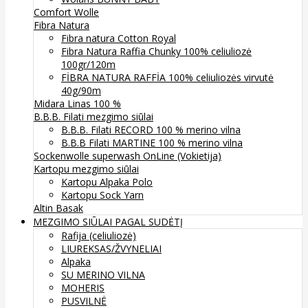
Comfort Wolle
Fibra Natura
Fibra natura Cotton Royal
Fibra Natura Raffia Chunky 100% celiuliozė
100gr/120m
FİBRA NATURA RAFFİA 100% celiuliozės virvutė
40g/90m
Midara Linas 100 %
B.B.B. Filati mezgimo siūlai
B.B.B. Filati RECORD 100 % merino vilna
B.B.B Filati MARTINE 100 % merino vilna
Sockenwolle superwash
OnLine (Vokietija)
Kartopu mezgimo siūlai
Kartopu Alpaka Polo
Kartopu Sock Yarn
Altin Basak
MEZGIMO SIŪLAI PAGAL SUDĖTĮ
Rafija (celiuliozė)
LIUREKSAS/ŽVYNELIAI
Alpaka
SU MERINO VILNA
MOHERIS
PUSVILNĖ