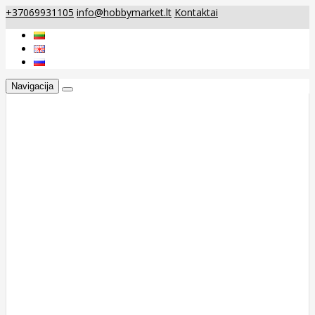
+37069931105
info@hobbymarket.lt
Kontaktai
Navigacija