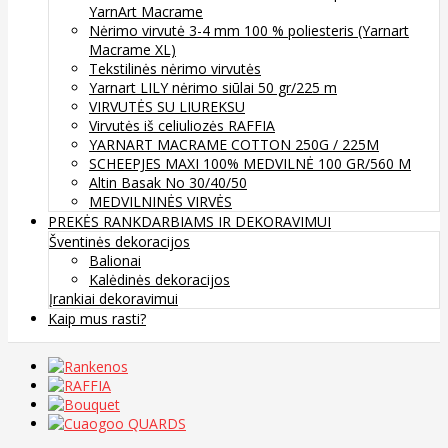
YarnArt Macrame
Nėrimo virvutė 3-4 mm 100 % poliesteris (Yarnart
Macrame XL)
Tekstilinės nėrimo virvutės
Yarnart LILY nėrimo siūlai 50 gr/225 m
VIRVUTĖS SU LIUREKSU
Virvutės iš celiuliozės RAFFIA
YARNART MACRAME COTTON 250G / 225M
SCHEEPJES MAXI 100% MEDVILNĖ 100 GR/560 M
Altin Basak No 30/40/50
MEDVILNINĖS VIRVĖS
PREKĖS RANKDARBIAMS IR DEKORAVIMUI
Šventinės dekoracijos
Balionai
Kalėdinės dekoracijos
Įrankiai dekoravimui
Kaip mus rasti?