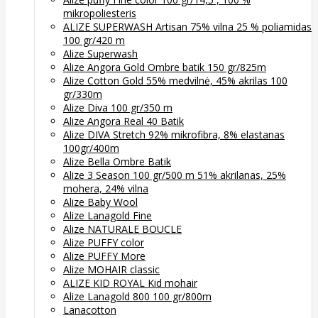
mikropoliesteris
ALIZE SUPERWASH Artisan 75% vilna 25 % poliamidas
100 gr/420 m
Alize Superwash
Alize Angora Gold Ombre batik 150 gr/825m
Alize Cotton Gold 55% medvilnė, 45% akrilas 100
gr/330m
Alize Diva 100 gr/350 m
Alize Angora Real 40 Batik
Alize DIVA Stretch 92% mikrofibra, 8% elastanas
100gr/400m
Alize Bella Ombre Batik
Alize 3 Season 100 gr/500 m 51% akrilanas, 25%
mohera, 24% vilna
Alize Baby Wool
Alize Lanagold Fine
Alize NATURALE BOUCLE
Alize PUFFY color
Alize PUFFY More
Alize MOHAIR classic
ALIZE KID ROYAL Kid mohair
Alize Lanagold 800 100 gr/800m
Lanacotton