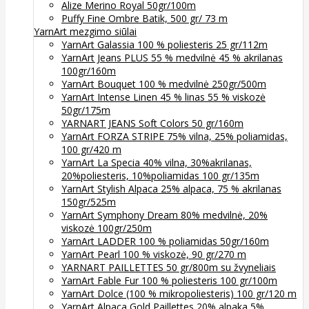
Alize Merino Royal 50gr/100m
Puffy Fine Ombre Batik, 500 gr/ 73 m
YarnArt mezgimo siūlai
YarnArt Galassia 100 % poliesteris 25 gr/112m
YarnArt Jeans PLUS 55 % medvilnė 45 % akrilanas
100gr/160m
YarnArt Bouquet 100 % medvilnė 250gr/500m
YarnArt Intense Linen 45 % linas 55 % viskozė
50gr/175m
YARNART JEANS Soft Colors 50 gr/160m
YarnArt FORZA STRIPE 75% vilna, 25% poliamidas,
100 gr/420 m
YarnArt La Specia 40% vilna, 30%akrilanas,
20%poliesteris, 10%poliamidas 100 gr/135m
YarnArt Stylish Alpaca 25% alpaca, 75 % akrilanas
150gr/525m
YarnArt Symphony Dream 80% medvilnė, 20%
viskozė 100gr/250m
YarnArt LADDER 100 % poliamidas 50gr/160m
YarnArt Pearl 100 % viskozė, 90 gr/270 m
YARNART PAILLETTES 50 gr/800m su žvyneliais
YarnArt Fable Fur 100 % poliesteris 100 gr/100m
YarnArt Dolce (100 % mikropoliesteris) 100 gr/120 m
YarnArt Alpaca Gold Paillettes 20% alpaka 5%