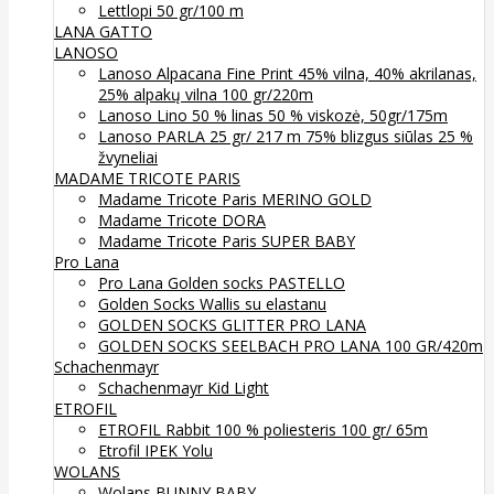
Lettlopi 50 gr/100 m
LANA GATTO
LANOSO
Lanoso Alpacana Fine Print 45% vilna, 40% akrilanas,
25% alpakų vilna 100 gr/220m
Lanoso Lino 50 % linas 50 % viskozė, 50gr/175m
Lanoso PARLA 25 gr/ 217 m 75% blizgus siūlas 25 %
žvyneliai
MADAME TRICOTE PARIS
Madame Tricote Paris MERINO GOLD
Madame Tricote DORA
Madame Tricote Paris SUPER BABY
Pro Lana
Pro Lana Golden socks PASTELLO
Golden Socks Wallis su elastanu
GOLDEN SOCKS GLITTER PRO LANA
GOLDEN SOCKS SEELBACH PRO LANA 100 GR/420m
Schachenmayr
Schachenmayr Kid Light
ETROFIL
ETROFIL Rabbit 100 % poliesteris 100 gr/ 65m
Etrofil IPEK Yolu
WOLANS
Wolans BUNNY BABY