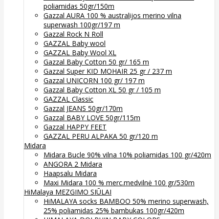
poliamidas 50gr/150m
Gazzal AURA 100 % australijos merino vilna
superwash 100gr/197 m
Gazzal Rock N Roll
GAZZAL Baby wool
GAZZAL Baby Wool XL
Gazzal Baby Cotton 50 gr/ 165 m
Gazzal Super KID MOHAIR 25 gr / 237 m
Gazzal UNICORN 100 gr/ 197 m
Gazzal Baby Cotton XL 50 gr / 105 m
GAZZAL Classic
Gazzal JEANS 50gr/170m
Gazzal BABY LOVE 50gr/115m
Gazzal HAPPY FEET
GAZZAL PERU ALPAKA 50 gr/120 m
Midara
Midara Bucle 90% vilna 10% poliamidas 100 gr/420m
ANGORA 2 Midara
Haapsalu Midara
Maxi Midara 100 % merc.medvilnė 100 gr/530m
HiMalaya MEZGIMO SIŪLAI
HiMALAYA socks BAMBOO 50% merino superwash,
25% poliamidas 25% bambukas 100gr/420m