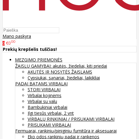
Mano paskyra
00
€0
0
Prekių krepšelis tuščias!
MEZGIMO PRIEMONĖS
ŽAISLŲ GAMYBAI: akutės, žiedeliai, kiti priedai
AKUTĖS IR NOSYTĖS ŽAISLAMS
Cypsiukai, sąnariai, žiedeliai, laikikliai
PADAI BATAMS
VIRBALAI
STORI VIRBALAI
Virbalai kojinėms
Virbalai su valu
Bambukiniai virbalai
Ilgi tiesūs virbalai, 2 vnt
VIRBALŲ RINKINIAI / PRISUKAMI VIRBALAI
PRISUKAMI VIRBALAI
Fermuarai, rankinių/piniginių furnitūra ir aksesuarai
Eko odos rankinių padai ir rankenos