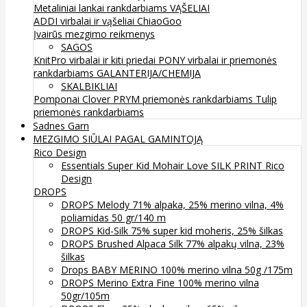
Metaliniai lankai rankdarbiams
VĄŠELIAI
ADDI virbalai ir vąšeliai
ChiaoGoo
Įvairūs mezgimo reikmenys
SAGOS
KnitPro virbalai ir kiti priedai
PONY virbalai ir priemonės
rankdarbiams
GALANTERIJA/CHEMIJA
SKALBIKLIAI
Pomponai
Clover
PRYM priemonės rankdarbiams
Tulip
priemonės rankdarbiams
Sadnes Garn
MEZGIMO SIŪLAI PAGAL GAMINTOJĄ
Rico Design
Essentials Super Kid Mohair Love SILK PRINT Rico
Design
DROPS
DROPS Melody 71% alpaka, 25% merino vilna, 4%
poliamidas 50 gr/140 m
DROPS Kid-Silk 75% super kid moheris, 25% šilkas
DROPS Brushed Alpaca Silk 77% alpakų vilna, 23%
šilkas
Drops BABY MERINO 100% merino vilna 50g /175m
DROPS Merino Extra Fine 100% merino vilna
50gr/105m