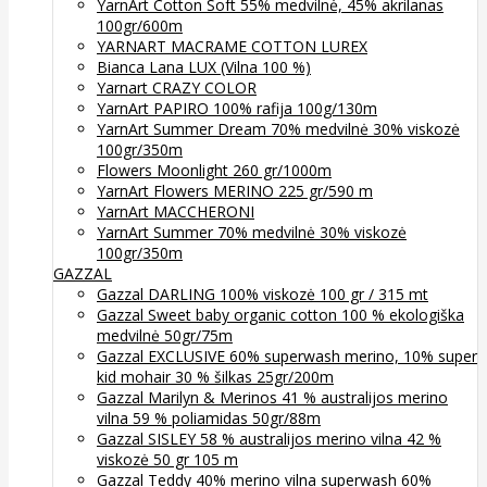
YarnArt Cotton Soft 55% medvilnė, 45% akrilanas
100gr/600m
YARNART MACRAME COTTON LUREX
Bianca Lana LUX (Vilna 100 %)
Yarnart CRAZY COLOR
YarnArt PAPIRO 100% rafija 100g/130m
YarnArt Summer Dream 70% medvilnė 30% viskozė
100gr/350m
Flowers Moonlight 260 gr/1000m
YarnArt Flowers MERINO 225 gr/590 m
YarnArt MACCHERONI
YarnArt Summer 70% medvilnė 30% viskozė
100gr/350m
GAZZAL
Gazzal DARLING 100% viskozė 100 gr / 315 mt
Gazzal Sweet baby organic cotton 100 % ekologiška
medvilnė 50gr/75m
Gazzal EXCLUSIVE 60% superwash merino, 10% super
kid mohair 30 % šilkas 25gr/200m
Gazzal Marilyn & Merinos 41 % australijos merino
vilna 59 % poliamidas 50gr/88m
Gazzal SISLEY 58 % australijos merino vilna 42 %
viskozė 50 gr 105 m
Gazzal Teddy 40% merino vilna superwash 60%