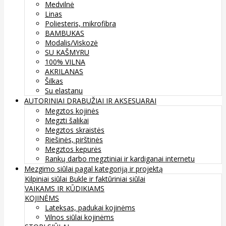
Medvilnė
Linas
Poliesteris, mikrofibra
BAMBUKAS
Modalis/Viskozė
SU KAŠMYRU
100% VILNA
AKRILANAS
Šilkas
Su elastanu
AUTORINIAI DRABUŽIAI IR AKSESUARAI
Megztos kojinės
Megzti šalikai
Megztos skraistės
Riešinės, pirštinės
Megztos kepurės
Rankų darbo megztiniai ir kardiganai internetu
Mezgimo siūlai pagal kategoriją ir projektą
Kilpiniai siūlai
Bukle ir faktūriniai siūlai
VAIKAMS IR KŪDIKIAMS
KOJINĖMS
Lateksas, padukai kojinėms
Vilnos siūlai kojinėms