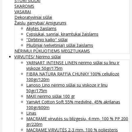
STORI SIŪLAI
SKAROMS
VASARAI
Dekoratyviniai siūlai
Žaislų gamybai/ Amigurumi
Akytės žaislams
Cypsiukai, sąnriai, kiramtukai žaislams
"Dirbtinio kailio" siūlai
Pliušiniai (velvetiniai) siūlai žaislams
NĖRIMUI
PŪKUOTIEMS MEGZTUKAMS
VIRVUTĖS/ Nėrimo siūlai
YARNART INTENSE LINEN nėrimo siūlai su linu ir
viskoze 50gr/175m
FIBRA NATURA RAFFIA CHUNKY 100% celiuliozė
100gr/120m
Lanoso Lino nėrimo siūlai su viskoze ir linu
50gr/175m
MAXI nėrimo siūlai 100 gr
YarnArt Cotton Soft 55% medvilnė, 45% akrilanas
100gr/600m
Linas
MACRAME virvutės su blizgesiu, 4 mm, 100 % PP 200
gr/220m
MACRAME VIRVUTĖS 2-3 mm, 100 % poliesteris