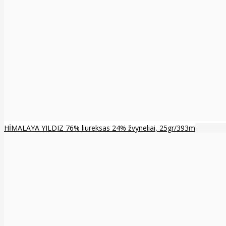
HİMALAYA YILDIZ 76% liureksas 24% žvyneliai, 25gr/393m