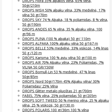
DROPS Flora 35% alpakos vilna, 65% vilna,
50gr/210m
DROPS WISH 50% alpakų vilna, 33% medvilnė, 17%
vilna 50 gr/70m
DROPS SKY 74 % Alpaka, 18 % poliamidas, 8 % vilna,
50 gr/190m
DROPS ANDES 65 % vilna, 35 % alpakų vilna, 100
gr/96 m
DROPS PUNA (100 % alpaka) 50 gr/ 110m
DROPS ALPAKA 100% alpakų vilna 50 g/167 m
DROPS BELLE 53% medvilnė, 33% viskozė, 14% linas
50 g /120 m
DROPS Karisma 100 % avių vilna 50 gr/100 m
DROPS AIR 70% Alpakų vilna, 23% Poliamidas, 7%
VILNA 50 GR/150M
DROPS Bomull-Lin 53 % medvilnė, 47 % linas
50gr/85m
DROPS Nord 50gr/170m 45% Alpakų vilna/ 30%
Poliamidas/ 25% Vilna
DROPS Glitter metalo pluoštas 21 gr/700m
FABEL 75% vilna, 25% poliamidas 50 gr/205m
DROPS SOFT TWEED 50 % merino vilna, 25 % alpakų
vilna, 25 % viskozė, 50 gr/130 m
DROPS POLARIS 100 gr/36m 100 % vilna