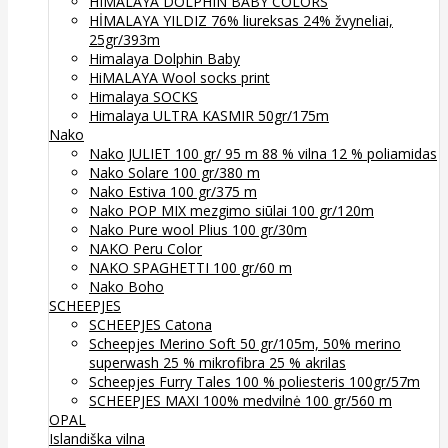
HIMALAYA DOLPHIN BABY COLORS
HİMALAYA YILDIZ 76% liureksas 24% žvyneliai,
25gr/393m
Himalaya Dolphin Baby
HiMALAYA Wool socks print
Himalaya SOCKS
Himalaya ULTRA KASMIR 50gr/175m
Nako
Nako JULIET 100 gr/ 95 m 88 % vilna 12 % poliamidas
Nako Solare 100 gr/380 m
Nako Estiva 100 gr/375 m
Nako POP MIX mezgimo siūlai 100 gr/120m
Nako Pure wool Plius 100 gr/30m
NAKO Peru Color
NAKO SPAGHETTI 100 gr/60 m
Nako Boho
SCHEEPJES
SCHEEPJES Catona
Scheepjes Merino Soft 50 gr/105m, 50% merino
superwash 25 % mikrofibra 25 % akrilas
Scheepjes Furry Tales 100 % poliesteris 100gr/57m
SCHEEPJES MAXI 100% medvilnė 100 gr/560 m
OPAL
Islandiška vilna