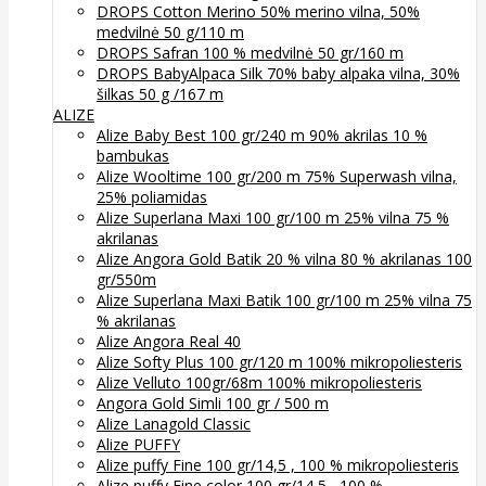
DROPS Cotton Merino 50% merino vilna, 50%
medvilnė 50 g/110 m
DROPS Safran 100 % medvilnė 50 gr/160 m
DROPS BabyAlpaca Silk 70% baby alpaka vilna, 30%
šilkas 50 g /167 m
ALIZE
Alize Baby Best 100 gr/240 m 90% akrilas 10 %
bambukas
Alize Wooltime 100 gr/200 m 75% Superwash vilna,
25% poliamidas
Alize Superlana Maxi 100 gr/100 m 25% vilna 75 %
akrilanas
Alize Angora Gold Batik 20 % vilna 80 % akrilanas 100
gr/550m
Alize Superlana Maxi Batik 100 gr/100 m 25% vilna 75
% akrilanas
Alize Angora Real 40
Alize Softy Plus 100 gr/120 m 100% mikropoliesteris
Alize Velluto 100gr/68m 100% mikropoliesteris
Angora Gold Simli 100 gr / 500 m
Alize Lanagold Classic
Alize PUFFY
Alize puffy Fine 100 gr/14,5 , 100 % mikropoliesteris
Alize puffy Fine color 100 gr/14,5 , 100 %