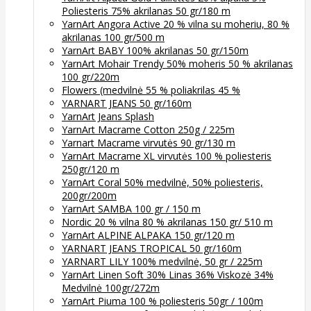
Poliesteris 75% akrilanas 50 gr/180 m
YarnArt Angora Active 20 % vilna su moheriu, 80 %
akrilanas 100 gr/500 m
YarnArt BABY 100% akrilanas 50 gr/150m
YarnArt Mohair Trendy 50% moheris 50 % akrilanas
100 gr/220m
Flowers (medvilnė 55 % poliakrilas 45 %
YARNART JEANS 50 gr/160m
YarnArt Jeans Splash
YarnArt Macrame Cotton 250g / 225m
Yarnart Macrame virvutės 90 gr/130 m
YarnArt Macrame XL virvutės 100 % poliesteris
250gr/120 m
YarnArt Coral 50% medvilnė, 50% poliesteris,
200gr/200m
YarnArt SAMBA 100 gr / 150 m
Nordic 20 % vilna 80 % akrilanas 150 gr/ 510 m
YarnArt ALPINE ALPAKA 150 gr/120 m
YARNART JEANS TROPICAL 50 gr/160m
YARNART LILY 100% medvilnė, 50 gr / 225m
YarnArt Linen Soft 30% Linas 36% Viskozė 34%
Medvilnė 100gr/272m
YarnArt Piuma 100 % poliesteris 50gr / 100m