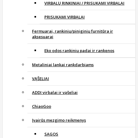
VIRBALŲ RINKINIAI / PRISUKAMI VIRBALAI
PRISUKAMI VIRBALAI
Fermuarai, rankinių/piniginių furnitūra ir
aksesuarai
Eko odos rankinių padai ir rankenos
Metaliniai lankai rankdarbiams
VĄŠELIAI
ADDI virbalai ir vąšeliai
ChiaoGoo
Įvairūs mezgimo reikmenys
SAGOS