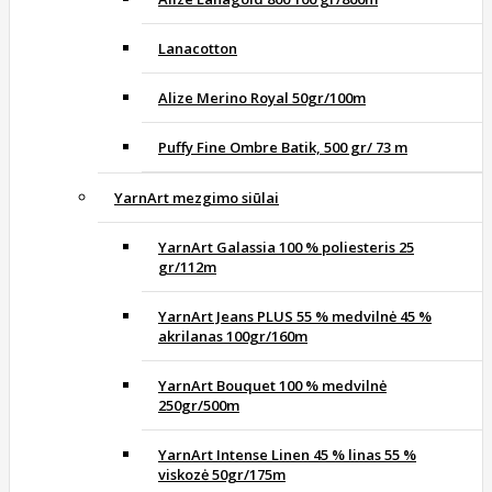
Lanacotton
Alize Merino Royal 50gr/100m
Puffy Fine Ombre Batik, 500 gr/ 73 m
YarnArt mezgimo siūlai
YarnArt Galassia 100 % poliesteris 25
gr/112m
YarnArt Jeans PLUS 55 % medvilnė 45 %
akrilanas 100gr/160m
YarnArt Bouquet 100 % medvilnė
250gr/500m
YarnArt Intense Linen 45 % linas 55 %
viskozė 50gr/175m