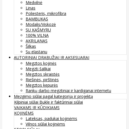
Medvilnė
Linas
Poliesteris, mikrofibra
BAMBUKAS
Modalis/Viskozė
SU KAŠMYRU
100% VILNA
AKRILANAS
Šilkas
Su elastanu
AUTORINIAI DRABUŽIAI IR AKSESUARAI
Megztos kojinės
Megzti šalikai
Megztos skraistės
Riešinės, pirštinės
Megztos kepurės
Rankų darbo megztiniai ir kardiganai internetu
Mezgimo siūlai pagal kategoriją ir projektą
Kilpiniai siūlai
Bukle ir faktūriniai siūlai
VAIKAMS IR KŪDIKIAMS
KOJINĖMS
Lateksas, padukai kojinėms
Vilnos siūlai kojinėms