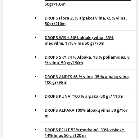
50gr/105m
DROPS Flora 35% alpakos vilna, 65% vilna,
50gr/210m
DROPS WISH 50% alpakų vilna, 33%
medvilnė, 17% vilna 50 gr/70m
DROPS SKY 74 % Alpaka, 18 % poliamidas, 8
% vilna, 50 gr/190m
DROPS ANDES 65 % vilna, 35 % alpakų vilna,
100 gr/96 m
DROPS PUNA (100 % alpaka) 50 gr/ 110m
DROPS ALPAKA 100% alpakų vilna 50 g/167
m
DROPS BELLE 53% medvilnė, 33% viskozė,
14% linas 50 g /120 m