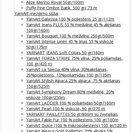
Alize Merino Royal 50gr/100m
Puffy Fine Ombre Batik, 500 gr/ 73 m
YarnArt mezgimo siūlai
YarnArt Galassia 100 % poliesteris 25 gr/112m
YarnArt Jeans PLUS 55 % medvilnė 45 % akrilanas
100gr/160m
YarnArt Bouquet 100 % medvilnė 250gr/500m
YarnArt Intense Linen 45 % linas 55 % viskozė
50gr/175m
YARNART JEANS Soft Colors 50 gr/160m
YarnArt FORZA STRIPE 75% vilna, 25% poliamidas,
100 gr/420 m
YarnArt La Specia 40% vilna, 30%akrilanas,
20%poliesteris, 10%poliamidas 100 gr/135m
YarnArt Stylish Alpaca 25% alpaca, 75 % akrilanas
150gr/525m
YarnArt Symphony Dream 80% medvilnė, 20%
viskozė 100gr/250m
YarnArt LADDER 100 % poliamidas 50gr/160m
YarnArt Pearl 100 % viskozė, 90 gr/270 m
YARNART PAILLETTES 50 gr/800m su žvyneliais
YarnArt Fable Fur 100 % poliesteris 100 gr/100m
YarnArt Dolce (100 % mikropoliesteris) 100 gr/120 m
YarnArt Alpaca Gold Paillettes 20% alpaka 5%