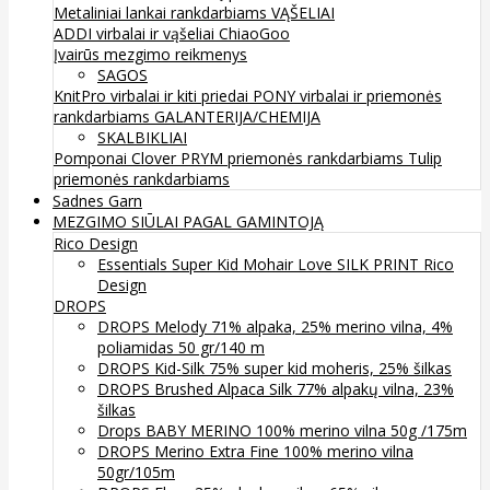
Metaliniai lankai rankdarbiams
VĄŠELIAI
ADDI virbalai ir vąšeliai
ChiaoGoo
Įvairūs mezgimo reikmenys
SAGOS
KnitPro virbalai ir kiti priedai
PONY virbalai ir priemonės
rankdarbiams
GALANTERIJA/CHEMIJA
SKALBIKLIAI
Pomponai
Clover
PRYM priemonės rankdarbiams
Tulip
priemonės rankdarbiams
Sadnes Garn
MEZGIMO SIŪLAI PAGAL GAMINTOJĄ
Rico Design
Essentials Super Kid Mohair Love SILK PRINT Rico
Design
DROPS
DROPS Melody 71% alpaka, 25% merino vilna, 4%
poliamidas 50 gr/140 m
DROPS Kid-Silk 75% super kid moheris, 25% šilkas
DROPS Brushed Alpaca Silk 77% alpakų vilna, 23%
šilkas
Drops BABY MERINO 100% merino vilna 50g /175m
DROPS Merino Extra Fine 100% merino vilna
50gr/105m