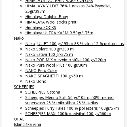
HIMALAYA DOLPHIN BABY COLORS
HİMALAYA YILDIZ 76% liureksas 24% žvyneliai,
25gr/393m
Himalaya Dolphin Baby
HiMALAYA Wool socks print
Himalaya SOCKS
Himalaya ULTRA KASMIR 50gr/175m
Nako
Nako JULIET 100 gr/ 95 m 88 % vilna 12 % poliamidas
Nako Solare 100 gr/380 m
Nako Estiva 100 gr/375 m
Nako POP MIX mezgimo siūlai 100 gr/120m
Nako Pure wool Plius 100 gr/30m
NAKO Peru Color
NAKO SPAGHETTI 100 gr/60 m
Nako Boho
SCHEEPJES
SCHEEPJES Catona
Scheepjes Merino Soft 50 gr/105m, 50% merino
superwash 25 % mikrofibra 25 % akrilas
Scheepjes Furry Tales 100 % poliesteris 100gr/57m
SCHEEPJES MAXI 100% medvilnė 100 gr/560 m
OPAL
Islandiška vilna