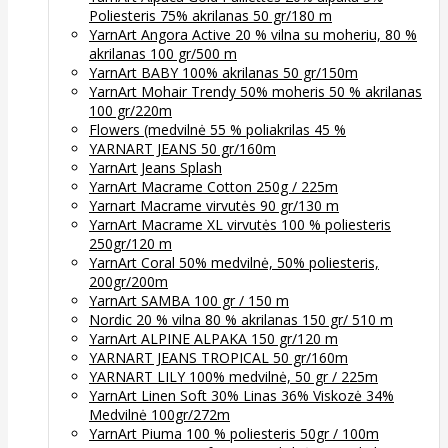
Poliesteris 75% akrilanas 50 gr/180 m
YarnArt Angora Active 20 % vilna su moheriu, 80 %
akrilanas 100 gr/500 m
YarnArt BABY 100% akrilanas 50 gr/150m
YarnArt Mohair Trendy 50% moheris 50 % akrilanas
100 gr/220m
Flowers (medvilnė 55 % poliakrilas 45 %
YARNART JEANS 50 gr/160m
YarnArt Jeans Splash
YarnArt Macrame Cotton 250g / 225m
Yarnart Macrame virvutės 90 gr/130 m
YarnArt Macrame XL virvutės 100 % poliesteris
250gr/120 m
YarnArt Coral 50% medvilnė, 50% poliesteris,
200gr/200m
YarnArt SAMBA 100 gr / 150 m
Nordic 20 % vilna 80 % akrilanas 150 gr/ 510 m
YarnArt ALPINE ALPAKA 150 gr/120 m
YARNART JEANS TROPICAL 50 gr/160m
YARNART LILY 100% medvilnė, 50 gr / 225m
YarnArt Linen Soft 30% Linas 36% Viskozė 34%
Medvilnė 100gr/272m
YarnArt Piuma 100 % poliesteris 50gr / 100m