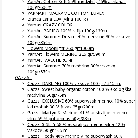
YarnArt Cotton Soft 55% medvilnė, 45% akrilanas
100gr/600m
YARNART MACRAME COTTON LUREX
Bianca Lana LUX (Vilna 100 %)
Yarnart CRAZY COLOR
YarnArt PAPIRO 100% rafija 100g/130m
YarnArt Summer Dream 70% medvilnė 30% viskozė
100gr/350m
Flowers Moonlight 260 gr/1000m
YarnArt Flowers MERINO 225 gr/590 m
YarnArt MACCHERONI
YarnArt Summer 70% medvilnė 30% viskozė
100gr/350m
GAZZAL
Gazzal DARLING 100% viskozė 100 gr / 315 mt
Gazzal Sweet baby organic cotton 100 % ekologiška
medvilnė 50gr/75m
Gazzal EXCLUSIVE 60% superwash merino, 10% super
kid mohair 30 % šilkas 25gr/200m
Gazzal Marilyn & Merinos 41 % australijos merino
vilna 59 % poliamidas 50gr/88m
Gazzal SISLEY 58 % australijos merino vilna 42 %
viskozė 50 gr 105 m
Gazzal Teddy 40% merino vilna superwash 60%