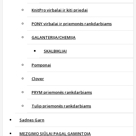
KnitPro virbalai ir kiti priedai
PONY virbalai ir priemonės rankdarbiams
GALANTERIJA/CHEMIJA
SKALBIKLIAI
Pomponai
Clover
PRYM priemonės rankdarbiams
Tulip priemonės rankdarbiams
Sadnes Garn
MEZGIMO SIŪLAI PAGAL GAMINTOJĄ