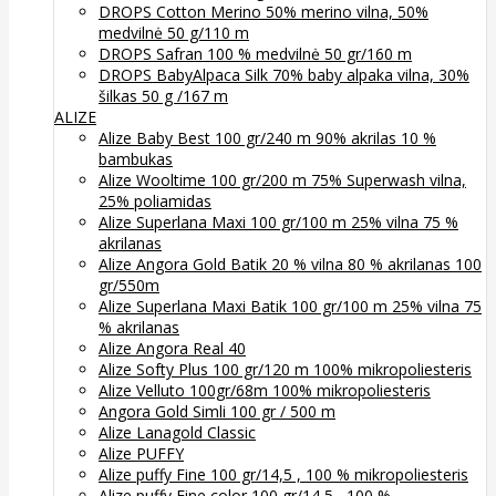
DROPS Cotton Merino 50% merino vilna, 50%
medvilnė 50 g/110 m
DROPS Safran 100 % medvilnė 50 gr/160 m
DROPS BabyAlpaca Silk 70% baby alpaka vilna, 30%
šilkas 50 g /167 m
ALIZE
Alize Baby Best 100 gr/240 m 90% akrilas 10 %
bambukas
Alize Wooltime 100 gr/200 m 75% Superwash vilna,
25% poliamidas
Alize Superlana Maxi 100 gr/100 m 25% vilna 75 %
akrilanas
Alize Angora Gold Batik 20 % vilna 80 % akrilanas 100
gr/550m
Alize Superlana Maxi Batik 100 gr/100 m 25% vilna 75
% akrilanas
Alize Angora Real 40
Alize Softy Plus 100 gr/120 m 100% mikropoliesteris
Alize Velluto 100gr/68m 100% mikropoliesteris
Angora Gold Simli 100 gr / 500 m
Alize Lanagold Classic
Alize PUFFY
Alize puffy Fine 100 gr/14,5 , 100 % mikropoliesteris
Alize puffy Fine color 100 gr/14,5 , 100 %