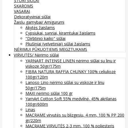
STORI SIŪLAI
SKAROMS
VASARAI
Dekoratyviniai siūlai
Žaislų gamybai/ Amigurumi
Akytės žaislams
Cypsiukai, sąnriai, kiramtukai žaislams
"Dirbtinio kailio" siūlai
Pliušiniai (velvetiniai) siūlai žaislams
NĖRIMUI
PŪKUOTIEMS MEGZTUKAMS
VIRVUTĖS/ Nėrimo siūlai
YARNART INTENSE LINEN nėrimo siūlai su linu ir
viskoze 50gr/175m
FIBRA NATURA RAFFIA CHUNKY 100% celiuliozė
100gr/120m
Lanoso Lino nėrimo siūlai su viskoze ir linu
50gr/175m
MAXI nėrimo siūlai 100 gr
YarnArt Cotton Soft 55% medvilnė, 45% akrilanas
100gr/600m
Linas
MACRAME virvutės su blizgesiu, 4 mm, 100 % PP 200
gr/220m
MACRAME VIRVUTĖS 2-3 mm, 100 % poliesteris