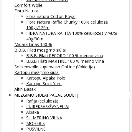
Comfort Wolle
Fibra Natura
Fibra natura Cotton Royal
Fibra Natura Raffia Chunky 100% celiuliozė
100gr/120m
FİBRA NATURA RAFFİA 100% celiuliozės virvutė
40g/90m
Midara Linas 100 %
B.B.B. Filati mezgimo siūlai
B.B.B. Filati RECORD 100 % merino vilna
B.B.B Filati MARTINE 100 % merino vilna
Sockenwolle superwash
OnLine (Vokietija)
Kartopu mezgimo siūlai
Kartopu Alpaka Polo
Kartopu Sock Yarn
Altin Basak
MEZGIMO SIŪLAI PAGAL SUDĖTĮ
Rafija (celiuliozė)
LIUREKSAS/ŽVYNELIAI
Alpaka
SU MERINO VILNA
MOHERIS
PUSVILNĖ