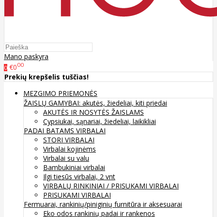
Mano paskyra
00
€0
0
Prekių krepšelis tuščias!
MEZGIMO PRIEMONĖS
ŽAISLŲ GAMYBAI: akutės, žiedeliai, kiti priedai
AKUTĖS IR NOSYTĖS ŽAISLAMS
Cypsiukai, sąnariai, žiedeliai, laikikliai
PADAI BATAMS
VIRBALAI
STORI VIRBALAI
Virbalai kojinėms
Virbalai su valu
Bambukiniai virbalai
Ilgi tiesūs virbalai, 2 vnt
VIRBALŲ RINKINIAI / PRISUKAMI VIRBALAI
PRISUKAMI VIRBALAI
Fermuarai, rankinių/piniginių furnitūra ir aksesuarai
Eko odos rankinių padai ir rankenos