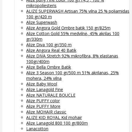
mikropoliesteris
ALIZE SUPERWASH Artisan 75% vilna 25 % poliamidas
100 gr/420 m
Alize Superwash
Alize Angora Gold Ombre batik 150 gr/825m
Alize Cotton Gold 55% medvilnė, 45% akrilas 100
gr/330m
Alize Diva 100 gr/350 m
Alize Angora Real 40 Batik
Alize DIVA Stretch 92% mikrofibra, 8% elastanas
100gr/400m
Alize Bella Ombre Batik
Alize 3 Season 100 gr/500 m 51% akrilanas, 25%
mohera, 24% vilna
Alize Baby Wool
Alize Lanagold Fine
Alize NATURALE BOUCLE
Alize PUFFY color
Alize PUFFY More
Alize MOHAIR classic
ALIZE KID ROYAL Kid mohair
Alize Lanagold 800 100 gr/800m
Lanacotton