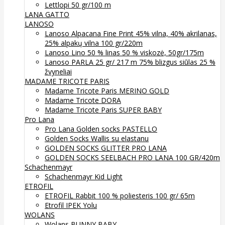
Lettlopi 50 gr/100 m
LANA GATTO
LANOSO
Lanoso Alpacana Fine Print 45% vilna, 40% akrilanas,
25% alpakų vilna 100 gr/220m
Lanoso Lino 50 % linas 50 % viskozė, 50gr/175m
Lanoso PARLA 25 gr/ 217 m 75% blizgus siūlas 25 %
žvyneliai
MADAME TRICOTE PARIS
Madame Tricote Paris MERINO GOLD
Madame Tricote DORA
Madame Tricote Paris SUPER BABY
Pro Lana
Pro Lana Golden socks PASTELLO
Golden Socks Wallis su elastanu
GOLDEN SOCKS GLITTER PRO LANA
GOLDEN SOCKS SEELBACH PRO LANA 100 GR/420m
Schachenmayr
Schachenmayr Kid Light
ETROFIL
ETROFIL Rabbit 100 % poliesteris 100 gr/ 65m
Etrofil IPEK Yolu
WOLANS
Wolans BUNNY BABY