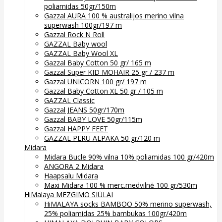
poliamidas 50gr/150m
Gazzal AURA 100 % australijos merino vilna
superwash 100gr/197 m
Gazzal Rock N Roll
GAZZAL Baby wool
GAZZAL Baby Wool XL
Gazzal Baby Cotton 50 gr/ 165 m
Gazzal Super KID MOHAIR 25 gr / 237 m
Gazzal UNICORN 100 gr/ 197 m
Gazzal Baby Cotton XL 50 gr / 105 m
GAZZAL Classic
Gazzal JEANS 50gr/170m
Gazzal BABY LOVE 50gr/115m
Gazzal HAPPY FEET
GAZZAL PERU ALPAKA 50 gr/120 m
Midara
Midara Bucle 90% vilna 10% poliamidas 100 gr/420m
ANGORA 2 Midara
Haapsalu Midara
Maxi Midara 100 % merc.medvilnė 100 gr/530m
HiMalaya MEZGIMO SIŪLAI
HiMALAYA socks BAMBOO 50% merino superwash,
25% poliamidas 25% bambukas 100gr/420m