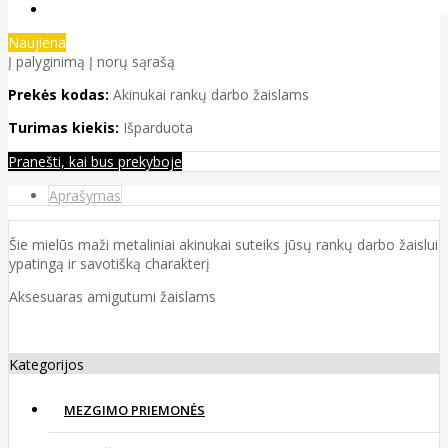
Naujiena
Į palyginimą
Į norų sąrašą
Prekės kodas:
Akinukai rankų darbo žaislams
Turimas kiekis:
Išparduota
Pranešti, kai bus prekyboje
Aprašymas
Šie mielūs maži metaliniai akinukai suteiks jūsų rankų darbo žaislui
ypatingą ir savotišką charakterį
Aksesuaras amigutumi žaislams
Kategorijos
MEZGIMO PRIEMONĖS