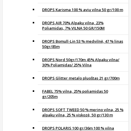
DROPS Karisma 100 % avių vilna 50 gr/100 m
DROPS AIR 70% Alpakų vilna, 23%
Poliamidas, 7% VILNA 50 GR/150M
DROPS Bomull-Lin 53 % medvilnė, 47 % linas
50gr/85m
DROPS Nord 50gr/170m 45% Alpakų vilna/
30% Poliamidas/ 25% Vilna
DROPS Glitter metalo pluoštas 21 gr/700m
FABEL 75% vilna, 25% poliamidas 50
gr/205m
DROPS SOFT TWEED 50 % merino vilna, 25 %
alpakų vilna, 25 % viskozė, 50 gr/130 m
DROPS POLARIS 100 gr/36m 100 % vilna