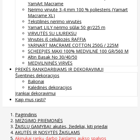
YarnArt Macrame
Nėrimo virvutė 3-4 mm 100 % poliesteris (Yarnart
Macrame XL)
Tekstilinės nėrimo virvutės
Yarnart LILY nėrimo siūlai 50 gr/225 m
VIRVUTĖS SU LIUREKSU
Virvutės iš celiuliozės RAFFIA
YARNART MACRAME COTTON 250G / 225M
SCHEEPJES MAXI 100% MEDVILNĖ 100 GR/560 M
Altin Basak No 30/40/50
MEDVILNINĖS VIRVĖS
PREKĖS RANKDARBIAMS IR DEKORAVIMUI
Šventinės dekoracijos
Balionai
Kalėdinės dekoracijos
Įrankiai dekoravimui
Kaip mus rasti?
Pagrindinis
MEZGIMO PRIEMONĖS
ŽAISLŲ GAMYBAI: akutės, žiedeliai, kiti priedai
AKUTĖS IR NOSYTĖS ŽAISLAMS
Akinukai rankų darbo žaislams aukso spalvos