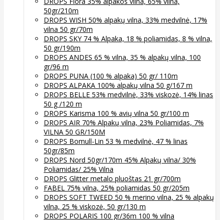
DROPS Flora 35% alpakos vilna, 65% vilna,
50gr/210m
DROPS WISH 50% alpakų vilna, 33% medvilnė, 17%
vilna 50 gr/70m
DROPS SKY 74 % Alpaka, 18 % poliamidas, 8 % vilna,
50 gr/190m
DROPS ANDES 65 % vilna, 35 % alpakų vilna, 100
gr/96 m
DROPS PUNA (100 % alpaka) 50 gr/ 110m
DROPS ALPAKA 100% alpakų vilna 50 g/167 m
DROPS BELLE 53% medvilnė, 33% viskozė, 14% linas
50 g /120 m
DROPS Karisma 100 % avių vilna 50 gr/100 m
DROPS AIR 70% Alpakų vilna, 23% Poliamidas, 7%
VILNA 50 GR/150M
DROPS Bomull-Lin 53 % medvilnė, 47 % linas
50gr/85m
DROPS Nord 50gr/170m 45% Alpakų vilna/ 30%
Poliamidas/ 25% Vilna
DROPS Glitter metalo pluoštas 21 gr/700m
FABEL 75% vilna, 25% poliamidas 50 gr/205m
DROPS SOFT TWEED 50 % merino vilna, 25 % alpakų
vilna, 25 % viskozė, 50 gr/130 m
DROPS POLARIS 100 gr/36m 100 % vilna