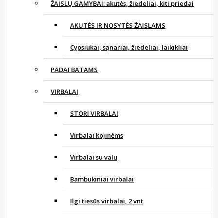
ŽAISLŲ GAMYBAI: akutės, žiedeliai, kiti priedai
AKUTĖS IR NOSYTĖS ŽAISLAMS
Cypsiukai, sąnariai, žiedeliai, laikikliai
PADAI BATAMS
VIRBALAI
STORI VIRBALAI
Virbalai kojinėms
Virbalai su valu
Bambukiniai virbalai
Ilgi tiesūs virbalai, 2 vnt