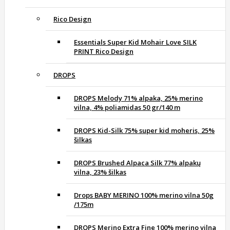
Rico Design
Essentials Super Kid Mohair Love SILK
PRINT Rico Design
DROPS
DROPS Melody 71% alpaka, 25% merino
vilna, 4% poliamidas 50 gr/140 m
DROPS Kid-Silk 75% super kid moheris, 25%
šilkas
DROPS Brushed Alpaca Silk 77% alpakų
vilna, 23% šilkas
Drops BABY MERINO 100% merino vilna 50g
/175m
DROPS Merino Extra Fine 100% merino vilna