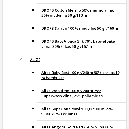
DROPS Cotton Merino 50% merino vilna,
50% medvilnė 50 g/110 m
DROPS Safran 100 % medvilnė 50 gr/160 m
DROPS BabyAlpaca Silk 70% baby alpaka
vilna, 30% šilkas 50 g /167 m
ALIZE
Alize Baby Best 100 gr/240 m 90% akrilas 10
% bambukas
Alize Wooltime 100 gr/200 m 75%
Superwash vilna, 25% poliamidas
Alize Superlana Maxi 100 gr/100 m 25%
vilna 75 % akrilanas
Alize Angora Gold Batik 20 % vilna 80 %