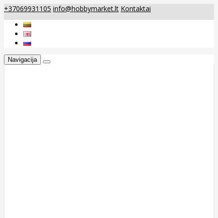
+37069931105
info@hobbymarket.lt
Kontaktai
Navigacija