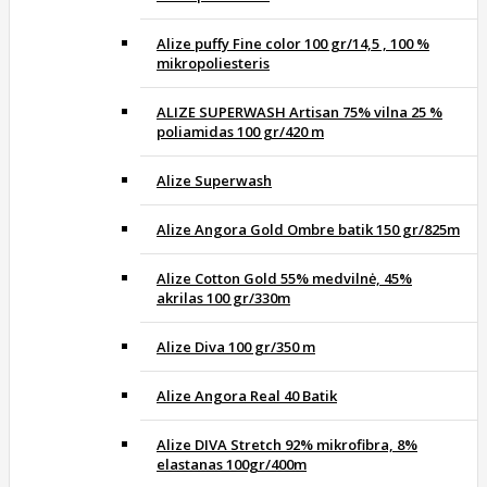
Alize puffy Fine color 100 gr/14,5 , 100 %
mikropoliesteris
ALIZE SUPERWASH Artisan 75% vilna 25 %
poliamidas 100 gr/420 m
Alize Superwash
Alize Angora Gold Ombre batik 150 gr/825m
Alize Cotton Gold 55% medvilnė, 45%
akrilas 100 gr/330m
Alize Diva 100 gr/350 m
Alize Angora Real 40 Batik
Alize DIVA Stretch 92% mikrofibra, 8%
elastanas 100gr/400m