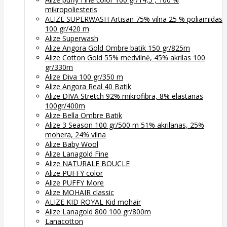
mikropoliesteris
ALIZE SUPERWASH Artisan 75% vilna 25 % poliamidas
100 gr/420 m
Alize Superwash
Alize Angora Gold Ombre batik 150 gr/825m
Alize Cotton Gold 55% medvilnė, 45% akrilas 100
gr/330m
Alize Diva 100 gr/350 m
Alize Angora Real 40 Batik
Alize DIVA Stretch 92% mikrofibra, 8% elastanas
100gr/400m
Alize Bella Ombre Batik
Alize 3 Season 100 gr/500 m 51% akrilanas, 25%
mohera, 24% vilna
Alize Baby Wool
Alize Lanagold Fine
Alize NATURALE BOUCLE
Alize PUFFY color
Alize PUFFY More
Alize MOHAIR classic
ALIZE KID ROYAL Kid mohair
Alize Lanagold 800 100 gr/800m
Lanacotton