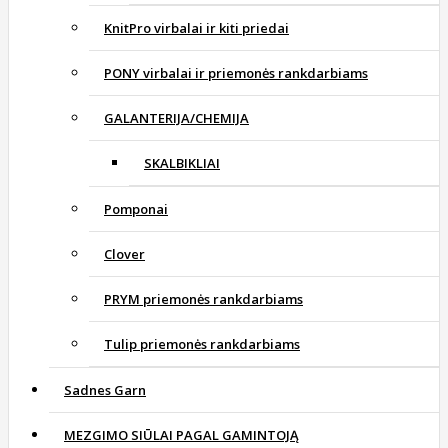
KnitPro virbalai ir kiti priedai
PONY virbalai ir priemonės rankdarbiams
GALANTERIJA/CHEMIJA
SKALBIKLIAI
Pomponai
Clover
PRYM priemonės rankdarbiams
Tulip priemonės rankdarbiams
Sadnes Garn
MEZGIMO SIŪLAI PAGAL GAMINTOJĄ