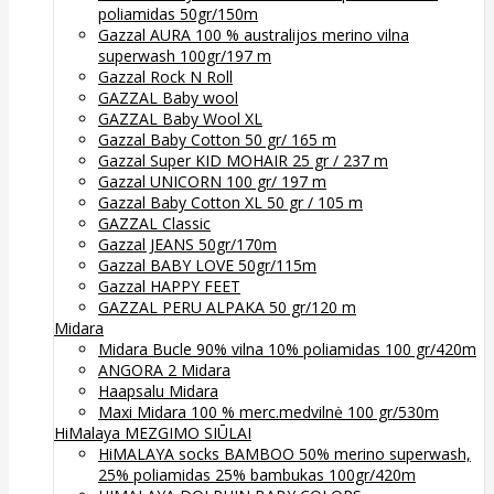
poliamidas 50gr/150m
Gazzal AURA 100 % australijos merino vilna
superwash 100gr/197 m
Gazzal Rock N Roll
GAZZAL Baby wool
GAZZAL Baby Wool XL
Gazzal Baby Cotton 50 gr/ 165 m
Gazzal Super KID MOHAIR 25 gr / 237 m
Gazzal UNICORN 100 gr/ 197 m
Gazzal Baby Cotton XL 50 gr / 105 m
GAZZAL Classic
Gazzal JEANS 50gr/170m
Gazzal BABY LOVE 50gr/115m
Gazzal HAPPY FEET
GAZZAL PERU ALPAKA 50 gr/120 m
Midara
Midara Bucle 90% vilna 10% poliamidas 100 gr/420m
ANGORA 2 Midara
Haapsalu Midara
Maxi Midara 100 % merc.medvilnė 100 gr/530m
HiMalaya MEZGIMO SIŪLAI
HiMALAYA socks BAMBOO 50% merino superwash,
25% poliamidas 25% bambukas 100gr/420m