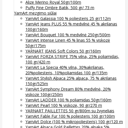
Alize Merino Royal 50gr/100m
Puffy Fine Ombre Batik, 500 gr/ 73 m
YarnArt mezgimo siūlai
YarnArt Galassia 100 % poliesteris 25 gr/112m
YarnArt Jeans PLUS 55 % medvilnė 45 % akrilanas
100gr/160m
YarnArt Bouquet 100 % medvilnė 250gr/500m
YarnArt Intense Linen 45 % linas 55 % viskozė
50gr/175m
YARNART JEANS Soft Colors 50 gr/160m
YarnArt FORZA STRIPE 75% vilna, 25% poliamidas,
100 gr/420 m
YarnArt La Specia 40% vilna, 30%akrilanas,
20%poliesteris, 10%poliamidas 100 gr/135m
YarnArt Stylish Alpaca 25% alpaca, 75 % akrilanas
150gr/525m
YarnArt Symphony Dream 80% medvilnė, 20%
viskozė 100gr/250m
YarnArt LADDER 100 % poliamidas 50gr/160m
YarnArt Pearl 100 % viskozė, 90 gr/270 m
YARNART PAILLETTES 50 gr/800m su žvyneliais
YarnArt Fable Fur 100 % poliesteris 100 gr/100m
YarnArt Dolce (100 % mikropoliesteris) 100 gr/120 m
YarnArt Alpaca Gold Paillettes 20% alpaka 5%