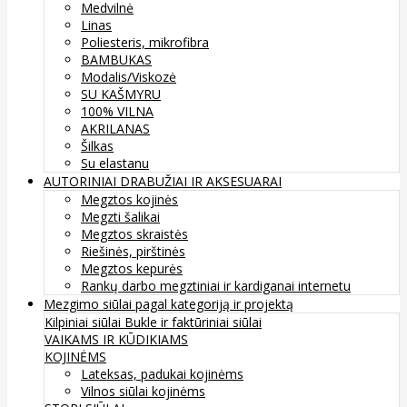
Medvilnė
Linas
Poliesteris, mikrofibra
BAMBUKAS
Modalis/Viskozė
SU KAŠMYRU
100% VILNA
AKRILANAS
Šilkas
Su elastanu
AUTORINIAI DRABUŽIAI IR AKSESUARAI
Megztos kojinės
Megzti šalikai
Megztos skraistės
Riešinės, pirštinės
Megztos kepurės
Rankų darbo megztiniai ir kardiganai internetu
Mezgimo siūlai pagal kategoriją ir projektą
Kilpiniai siūlai
Bukle ir faktūriniai siūlai
VAIKAMS IR KŪDIKIAMS
KOJINĖMS
Lateksas, padukai kojinėms
Vilnos siūlai kojinėms