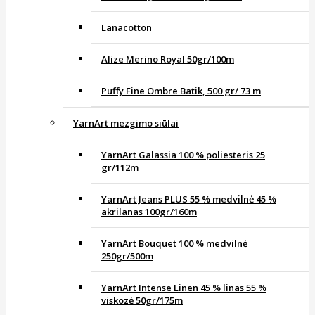
Lanacotton
Alize Merino Royal 50gr/100m
Puffy Fine Ombre Batik, 500 gr/ 73 m
YarnArt mezgimo siūlai
YarnArt Galassia 100 % poliesteris 25
gr/112m
YarnArt Jeans PLUS 55 % medvilnė 45 %
akrilanas 100gr/160m
YarnArt Bouquet 100 % medvilnė
250gr/500m
YarnArt Intense Linen 45 % linas 55 %
viskozė 50gr/175m