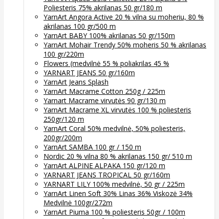
Poliesteris 75% akrilanas 50 gr/180 m
YarnArt Angora Active 20 % vilna su moheriu, 80 %
akrilanas 100 gr/500 m
YarnArt BABY 100% akrilanas 50 gr/150m
YarnArt Mohair Trendy 50% moheris 50 % akrilanas
100 gr/220m
Flowers (medvilnė 55 % poliakrilas 45 %
YARNART JEANS 50 gr/160m
YarnArt Jeans Splash
YarnArt Macrame Cotton 250g / 225m
Yarnart Macrame virvutės 90 gr/130 m
YarnArt Macrame XL virvutės 100 % poliesteris
250gr/120 m
YarnArt Coral 50% medvilnė, 50% poliesteris,
200gr/200m
YarnArt SAMBA 100 gr / 150 m
Nordic 20 % vilna 80 % akrilanas 150 gr/ 510 m
YarnArt ALPINE ALPAKA 150 gr/120 m
YARNART JEANS TROPICAL 50 gr/160m
YARNART LILY 100% medvilnė, 50 gr / 225m
YarnArt Linen Soft 30% Linas 36% Viskozė 34%
Medvilnė 100gr/272m
YarnArt Piuma 100 % poliesteris 50gr / 100m