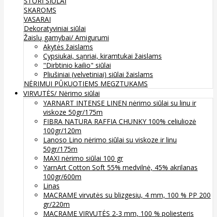
STORI SIŪLAI
SKAROMS
VASARAI
Dekoratyviniai siūlai
Žaislų gamybai/ Amigurumi
Akytės žaislams
Cypsiukai, sąnriai, kiramtukai žaislams
"Dirbtinio kailio" siūlai
Pliušiniai (velvetiniai) siūlai žaislams
NĖRIMUI
PŪKUOTIEMS MEGZTUKAMS
VIRVUTĖS/ Nėrimo siūlai
YARNART INTENSE LINEN nėrimo siūlai su linu ir
viskoze 50gr/175m
FIBRA NATURA RAFFIA CHUNKY 100% celiuliozė
100gr/120m
Lanoso Lino nėrimo siūlai su viskoze ir linu
50gr/175m
MAXI nėrimo siūlai 100 gr
YarnArt Cotton Soft 55% medvilnė, 45% akrilanas
100gr/600m
Linas
MACRAME virvutės su blizgesiu, 4 mm, 100 % PP 200
gr/220m
MACRAME VIRVUTĖS 2-3 mm, 100 % poliesteris