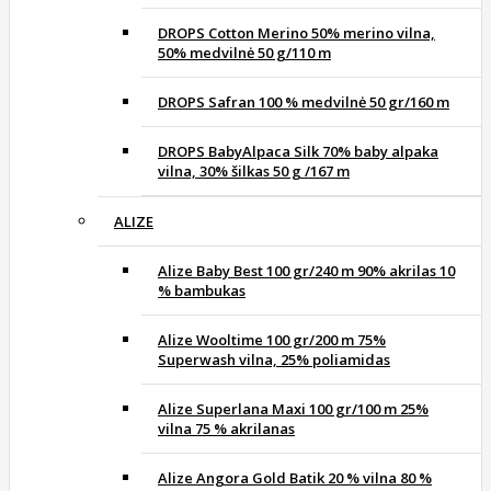
DROPS Cotton Merino 50% merino vilna,
50% medvilnė 50 g/110 m
DROPS Safran 100 % medvilnė 50 gr/160 m
DROPS BabyAlpaca Silk 70% baby alpaka
vilna, 30% šilkas 50 g /167 m
ALIZE
Alize Baby Best 100 gr/240 m 90% akrilas 10
% bambukas
Alize Wooltime 100 gr/200 m 75%
Superwash vilna, 25% poliamidas
Alize Superlana Maxi 100 gr/100 m 25%
vilna 75 % akrilanas
Alize Angora Gold Batik 20 % vilna 80 %