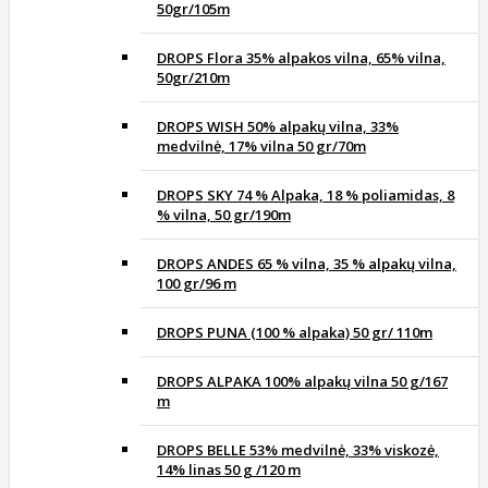
50gr/105m
DROPS Flora 35% alpakos vilna, 65% vilna,
50gr/210m
DROPS WISH 50% alpakų vilna, 33%
medvilnė, 17% vilna 50 gr/70m
DROPS SKY 74 % Alpaka, 18 % poliamidas, 8
% vilna, 50 gr/190m
DROPS ANDES 65 % vilna, 35 % alpakų vilna,
100 gr/96 m
DROPS PUNA (100 % alpaka) 50 gr/ 110m
DROPS ALPAKA 100% alpakų vilna 50 g/167
m
DROPS BELLE 53% medvilnė, 33% viskozė,
14% linas 50 g /120 m