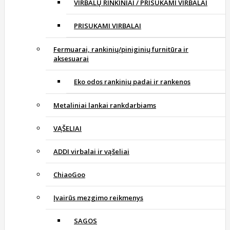
VIRBALŲ RINKINIAI / PRISUKAMI VIRBALAI
PRISUKAMI VIRBALAI
Fermuarai, rankinių/piniginių furnitūra ir
aksesuarai
Eko odos rankinių padai ir rankenos
Metaliniai lankai rankdarbiams
VĄŠELIAI
ADDI virbalai ir vąšeliai
ChiaoGoo
Įvairūs mezgimo reikmenys
SAGOS