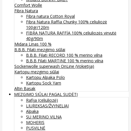
Comfort Wolle
Fibra Natura
Fibra natura Cotton Royal
Fibra Natura Raffia Chunky 100% celiuliozė
100gr/120m
FİBRA NATURA RAFFİA 100% celiuliozės virvutė
40g/90m
Midara Linas 100 %
B.B.B. Filati mezgimo siūlai
B.B.B. Filati RECORD 100 % merino vilna
B.B.B Filati MARTINE 100 % merino vilna
Sockenwolle superwash
OnLine (Vokietija)
Kartopu mezgimo siūlai
Kartopu Alpaka Polo
Kartopu Sock Yarn
Altin Basak
MEZGIMO SIŪLAI PAGAL SUDĖTĮ
Rafija (celiuliozė)
LIUREKSAS/ŽVYNELIAI
Alpaka
SU MERINO VILNA
MOHERIS
PUSVILNĖ