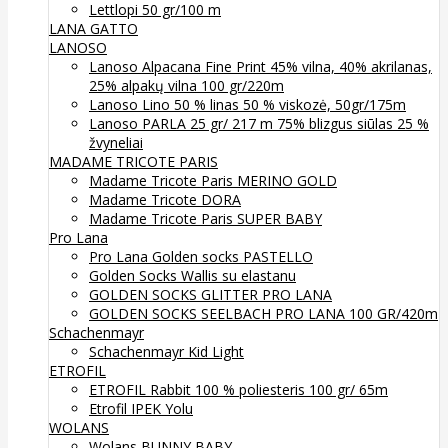
Lettlopi 50 gr/100 m
LANA GATTO
LANOSO
Lanoso Alpacana Fine Print 45% vilna, 40% akrilanas,
25% alpakų vilna 100 gr/220m
Lanoso Lino 50 % linas 50 % viskozė, 50gr/175m
Lanoso PARLA 25 gr/ 217 m 75% blizgus siūlas 25 %
žvyneliai
MADAME TRICOTE PARIS
Madame Tricote Paris MERINO GOLD
Madame Tricote DORA
Madame Tricote Paris SUPER BABY
Pro Lana
Pro Lana Golden socks PASTELLO
Golden Socks Wallis su elastanu
GOLDEN SOCKS GLITTER PRO LANA
GOLDEN SOCKS SEELBACH PRO LANA 100 GR/420m
Schachenmayr
Schachenmayr Kid Light
ETROFIL
ETROFIL Rabbit 100 % poliesteris 100 gr/ 65m
Etrofil IPEK Yolu
WOLANS
Wolans BUNNY BABY