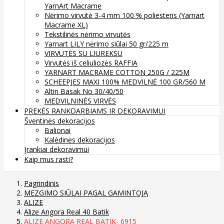
YarnArt Macrame
Nėrimo virvutė 3-4 mm 100 % poliesteris (Yarnart
Macrame XL)
Tekstilinės nėrimo virvutės
Yarnart LILY nėrimo siūlai 50 gr/225 m
VIRVUTĖS SU LIUREKSU
Virvutės iš celiuliozės RAFFIA
YARNART MACRAME COTTON 250G / 225M
SCHEEPJES MAXI 100% MEDVILNĖ 100 GR/560 M
Altin Basak No 30/40/50
MEDVILNINĖS VIRVĖS
PREKĖS RANKDARBIAMS IR DEKORAVIMUI
Šventinės dekoracijos
Balionai
Kalėdinės dekoracijos
Įrankiai dekoravimui
Kaip mus rasti?
Pagrindinis
MEZGIMO SIŪLAI PAGAL GAMINTOJĄ
ALIZE
Alize Angora Real 40 Batik
ALIZE ANGORA REAL BATIK- 6915