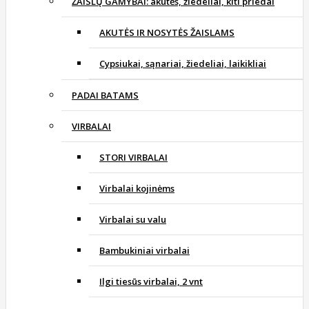
ŽAISLŲ GAMYBAI: akutės, žiedeliai, kiti priedai
AKUTĖS IR NOSYTĖS ŽAISLAMS
Cypsiukai, sąnariai, žiedeliai, laikikliai
PADAI BATAMS
VIRBALAI
STORI VIRBALAI
Virbalai kojinėms
Virbalai su valu
Bambukiniai virbalai
Ilgi tiesūs virbalai, 2 vnt