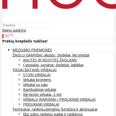
Mano paskyra
00
€0
0
Prekių krepšelis tuščias!
MEZGIMO PRIEMONĖS
ŽAISLŲ GAMYBAI: akutės, žiedeliai, kiti priedai
AKUTĖS IR NOSYTĖS ŽAISLAMS
Cypsiukai, sąnariai, žiedeliai, laikikliai
PADAI BATAMS
VIRBALAI
STORI VIRBALAI
Virbalai kojinėms
Virbalai su valu
Bambukiniai virbalai
Ilgi tiesūs virbalai, 2 vnt
VIRBALŲ RINKINIAI / PRISUKAMI VIRBALAI
PRISUKAMI VIRBALAI
Fermuarai, rankinių/piniginių furnitūra ir aksesuarai
Eko odos rankinių padai ir rankenos