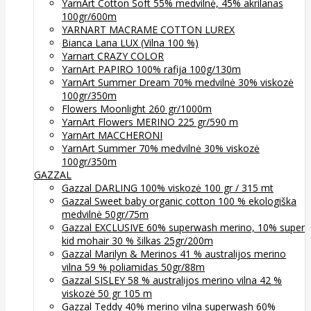
YarnArt Cotton Soft 55% medvilnė, 45% akrilanas
100gr/600m
YARNART MACRAME COTTON LUREX
Bianca Lana LUX (Vilna 100 %)
Yarnart CRAZY COLOR
YarnArt PAPIRO 100% rafija 100g/130m
YarnArt Summer Dream 70% medvilnė 30% viskozė
100gr/350m
Flowers Moonlight 260 gr/1000m
YarnArt Flowers MERINO 225 gr/590 m
YarnArt MACCHERONI
YarnArt Summer 70% medvilnė 30% viskozė
100gr/350m
GAZZAL
Gazzal DARLING 100% viskozė 100 gr / 315 mt
Gazzal Sweet baby organic cotton 100 % ekologiška
medvilnė 50gr/75m
Gazzal EXCLUSIVE 60% superwash merino, 10% super
kid mohair 30 % šilkas 25gr/200m
Gazzal Marilyn & Merinos 41 % australijos merino
vilna 59 % poliamidas 50gr/88m
Gazzal SISLEY 58 % australijos merino vilna 42 %
viskozė 50 gr 105 m
Gazzal Teddy 40% merino vilna superwash 60%