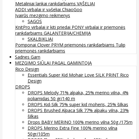
Metaliniai lankai rankdarbiams
VĄŠELIAI
ADDI virbalai ir vąšeliai
ChiaoGoo
Įvairūs mezgimo reikmenys
SAGOS
KnitPro virbalai ir kiti priedai
PONY virbalai ir priemonės
rankdarbiams
GALANTERIJA/CHEMIJA
SKALBIKLIAI
Pomponai
Clover
PRYM priemonės rankdarbiams
Tulip
priemonės rankdarbiams
Sadnes Garn
MEZGIMO SIŪLAI PAGAL GAMINTOJĄ
Rico Design
Essentials Super Kid Mohair Love SILK PRINT Rico
Design
DROPS
DROPS Melody 71% alpaka, 25% merino vilna, 4%
poliamidas 50 gr/140 m
DROPS Kid-Silk 75% super kid moheris, 25% šilkas
DROPS Brushed Alpaca Silk 77% alpakų vilna, 23%
šilkas
Drops BABY MERINO 100% merino vilna 50g /175m
DROPS Merino Extra Fine 100% merino vilna
50gr/105m