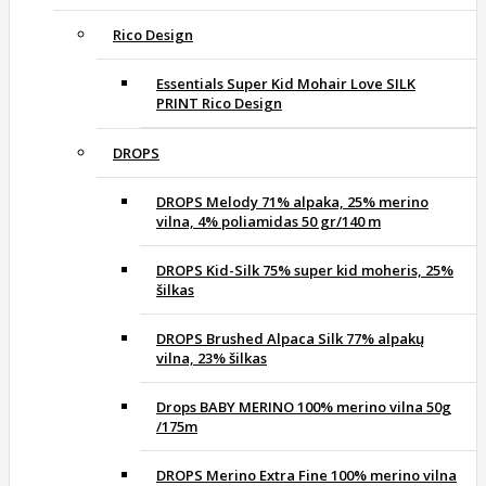
Rico Design
Essentials Super Kid Mohair Love SILK
PRINT Rico Design
DROPS
DROPS Melody 71% alpaka, 25% merino
vilna, 4% poliamidas 50 gr/140 m
DROPS Kid-Silk 75% super kid moheris, 25%
šilkas
DROPS Brushed Alpaca Silk 77% alpakų
vilna, 23% šilkas
Drops BABY MERINO 100% merino vilna 50g
/175m
DROPS Merino Extra Fine 100% merino vilna