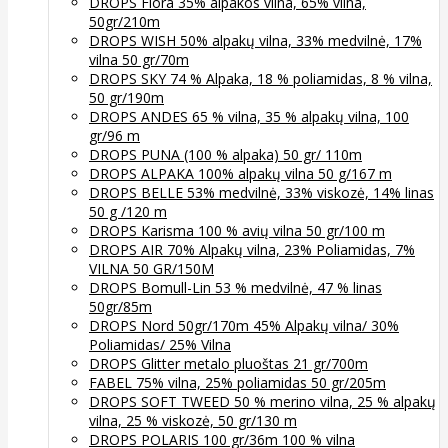
DROPS Flora 35% alpakos vilna, 65% vilna,
50gr/210m
DROPS WISH 50% alpakų vilna, 33% medvilnė, 17%
vilna 50 gr/70m
DROPS SKY 74 % Alpaka, 18 % poliamidas, 8 % vilna,
50 gr/190m
DROPS ANDES 65 % vilna, 35 % alpakų vilna, 100
gr/96 m
DROPS PUNA (100 % alpaka) 50 gr/ 110m
DROPS ALPAKA 100% alpakų vilna 50 g/167 m
DROPS BELLE 53% medvilnė, 33% viskozė, 14% linas
50 g /120 m
DROPS Karisma 100 % avių vilna 50 gr/100 m
DROPS AIR 70% Alpakų vilna, 23% Poliamidas, 7%
VILNA 50 GR/150M
DROPS Bomull-Lin 53 % medvilnė, 47 % linas
50gr/85m
DROPS Nord 50gr/170m 45% Alpakų vilna/ 30%
Poliamidas/ 25% Vilna
DROPS Glitter metalo pluoštas 21 gr/700m
FABEL 75% vilna, 25% poliamidas 50 gr/205m
DROPS SOFT TWEED 50 % merino vilna, 25 % alpakų
vilna, 25 % viskozė, 50 gr/130 m
DROPS POLARIS 100 gr/36m 100 % vilna