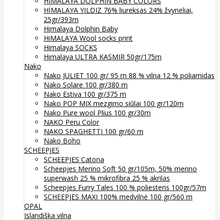
HIMALAYA DOLPHIN BABY COLORS
HİMALAYA YILDIZ 76% liureksas 24% žvyneliai,
25gr/393m
Himalaya Dolphin Baby
HiMALAYA Wool socks print
Himalaya SOCKS
Himalaya ULTRA KASMIR 50gr/175m
Nako
Nako JULIET 100 gr/ 95 m 88 % vilna 12 % poliamidas
Nako Solare 100 gr/380 m
Nako Estiva 100 gr/375 m
Nako POP MIX mezgimo siūlai 100 gr/120m
Nako Pure wool Plius 100 gr/30m
NAKO Peru Color
NAKO SPAGHETTI 100 gr/60 m
Nako Boho
SCHEEPJES
SCHEEPJES Catona
Scheepjes Merino Soft 50 gr/105m, 50% merino
superwash 25 % mikrofibra 25 % akrilas
Scheepjes Furry Tales 100 % poliesteris 100gr/57m
SCHEEPJES MAXI 100% medvilnė 100 gr/560 m
OPAL
Islandiška vilna