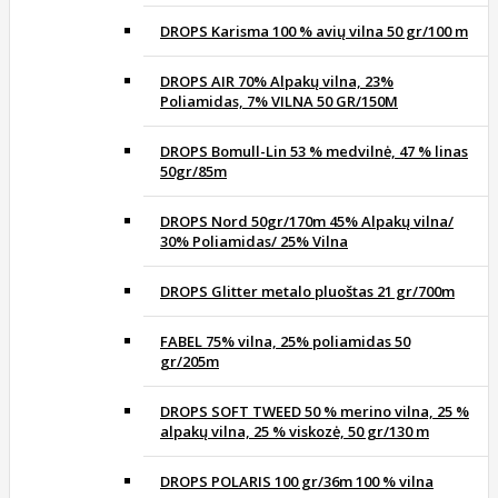
DROPS Karisma 100 % avių vilna 50 gr/100 m
DROPS AIR 70% Alpakų vilna, 23%
Poliamidas, 7% VILNA 50 GR/150M
DROPS Bomull-Lin 53 % medvilnė, 47 % linas
50gr/85m
DROPS Nord 50gr/170m 45% Alpakų vilna/
30% Poliamidas/ 25% Vilna
DROPS Glitter metalo pluoštas 21 gr/700m
FABEL 75% vilna, 25% poliamidas 50
gr/205m
DROPS SOFT TWEED 50 % merino vilna, 25 %
alpakų vilna, 25 % viskozė, 50 gr/130 m
DROPS POLARIS 100 gr/36m 100 % vilna