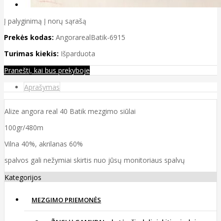
Į palyginimą
Į norų sąrašą
Prekės kodas:
AngorarealBatik-6915
Turimas kiekis:
Išparduota
Pranešti, kai bus prekyboje
Aprašymas
Alize angora real 40 Batik mezgimo siūlai
100gr/480m
Vilna 40%, akrilanas 60%
spalvos gali nežymiai skirtis nuo jūsų monitoriaus spalvų
Kategorijos
MEZGIMO PRIEMONĖS