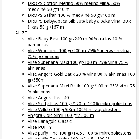
DROPS Cotton Merino 50% merino vilna, 50%
medvilnė 50 g/110 m
DROPS Safran 100 % medvilnė 50 gr/160 m
DROPS BabyAlpaca Silk 70% baby alpaka vilna, 30%
šilkas 50 g /167 m
ALIZE
Alize Baby Best 100 gr/240 m 90% akrilas 10 %
bambukas
Alize Wooltime 100 gr/200 m 75% Superwash vilna,
25% poliamidas
Alize Superlana Maxi 100 gr/100 m 25% vilna 75 %
akrilanas
Alize Angora Gold Batik 20 % vilna 80 % akrilanas 100
gr/550m
Alize Superlana Maxi Batik 100 gr/100 m 25% vilna 75
% akrilanas
Alize Angora Real 40
Alize Softy Plus 100 gr/120 m 100% mikropoliesteris
Alize Velluto 100gr/68m 100% mikropoliesteris
Angora Gold Simli 100 gr / 500 m
Alize Lanagold Classic
Alize PUFFY
Alize puffy Fine 100 gr/14,5 , 100 % mikropoliesteris
Alize puffy Fine color 100 gr/14,5 , 100 %