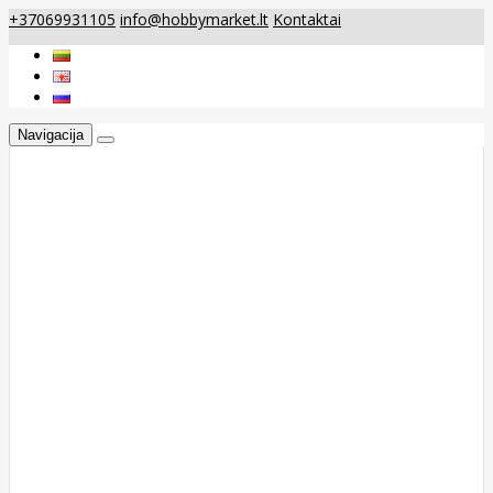
+37069931105
info@hobbymarket.lt
Kontaktai
Navigacija