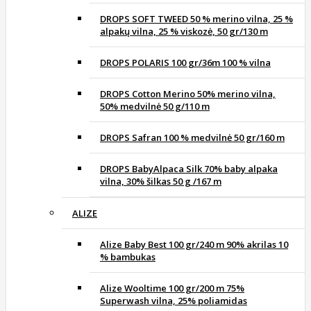
DROPS SOFT TWEED 50 % merino vilna, 25 %
alpakų vilna, 25 % viskozė, 50 gr/130 m
DROPS POLARIS 100 gr/36m 100 % vilna
DROPS Cotton Merino 50% merino vilna,
50% medvilnė 50 g/110 m
DROPS Safran 100 % medvilnė 50 gr/160 m
DROPS BabyAlpaca Silk 70% baby alpaka
vilna, 30% šilkas 50 g /167 m
ALIZE
Alize Baby Best 100 gr/240 m 90% akrilas 10
% bambukas
Alize Wooltime 100 gr/200 m 75%
Superwash vilna, 25% poliamidas