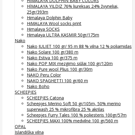
HIMALAYA DOLPHIN BABY COLORS
HİMALAYA YILDIZ 76% liureksas 24% žvyneliai,
25gr/393m
Himalaya Dolphin Baby
HiMALAYA Wool socks print
Himalaya SOCKS
Himalaya ULTRA KASMIR 50gr/175m
Nako
Nako JULIET 100 gr/ 95 m 88 % vilna 12 % poliamidas
Nako Solare 100 gr/380 m
Nako Estiva 100 gr/375 m
Nako POP MIX mezgimo siūlai 100 gr/120m
Nako Pure wool Plius 100 gr/30m
NAKO Peru Color
NAKO SPAGHETTI 100 gr/60 m
Nako Boho
SCHEEPJES
SCHEEPJES Catona
Scheepjes Merino Soft 50 gr/105m, 50% merino
superwash 25 % mikrofibra 25 % akrilas
Scheepjes Furry Tales 100 % poliesteris 100gr/57m
SCHEEPJES MAXI 100% medvilnė 100 gr/560 m
OPAL
Islandiška vilna