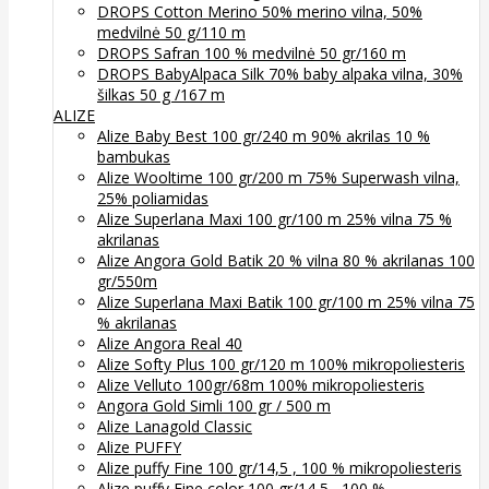
DROPS Cotton Merino 50% merino vilna, 50%
medvilnė 50 g/110 m
DROPS Safran 100 % medvilnė 50 gr/160 m
DROPS BabyAlpaca Silk 70% baby alpaka vilna, 30%
šilkas 50 g /167 m
ALIZE
Alize Baby Best 100 gr/240 m 90% akrilas 10 %
bambukas
Alize Wooltime 100 gr/200 m 75% Superwash vilna,
25% poliamidas
Alize Superlana Maxi 100 gr/100 m 25% vilna 75 %
akrilanas
Alize Angora Gold Batik 20 % vilna 80 % akrilanas 100
gr/550m
Alize Superlana Maxi Batik 100 gr/100 m 25% vilna 75
% akrilanas
Alize Angora Real 40
Alize Softy Plus 100 gr/120 m 100% mikropoliesteris
Alize Velluto 100gr/68m 100% mikropoliesteris
Angora Gold Simli 100 gr / 500 m
Alize Lanagold Classic
Alize PUFFY
Alize puffy Fine 100 gr/14,5 , 100 % mikropoliesteris
Alize puffy Fine color 100 gr/14,5 , 100 %