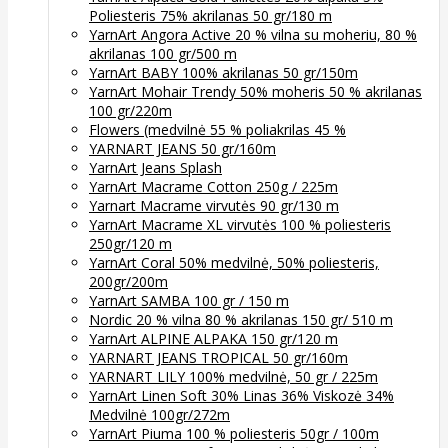
Poliesteris 75% akrilanas 50 gr/180 m
YarnArt Angora Active 20 % vilna su moheriu, 80 %
akrilanas 100 gr/500 m
YarnArt BABY 100% akrilanas 50 gr/150m
YarnArt Mohair Trendy 50% moheris 50 % akrilanas
100 gr/220m
Flowers (medvilnė 55 % poliakrilas 45 %
YARNART JEANS 50 gr/160m
YarnArt Jeans Splash
YarnArt Macrame Cotton 250g / 225m
Yarnart Macrame virvutės 90 gr/130 m
YarnArt Macrame XL virvutės 100 % poliesteris
250gr/120 m
YarnArt Coral 50% medvilnė, 50% poliesteris,
200gr/200m
YarnArt SAMBA 100 gr / 150 m
Nordic 20 % vilna 80 % akrilanas 150 gr/ 510 m
YarnArt ALPINE ALPAKA 150 gr/120 m
YARNART JEANS TROPICAL 50 gr/160m
YARNART LILY 100% medvilnė, 50 gr / 225m
YarnArt Linen Soft 30% Linas 36% Viskozė 34%
Medvilnė 100gr/272m
YarnArt Piuma 100 % poliesteris 50gr / 100m