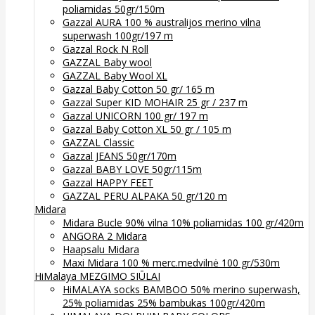
poliamidas 50gr/150m
Gazzal AURA 100 % australijos merino vilna
superwash 100gr/197 m
Gazzal Rock N Roll
GAZZAL Baby wool
GAZZAL Baby Wool XL
Gazzal Baby Cotton 50 gr/ 165 m
Gazzal Super KID MOHAIR 25 gr / 237 m
Gazzal UNICORN 100 gr/ 197 m
Gazzal Baby Cotton XL 50 gr / 105 m
GAZZAL Classic
Gazzal JEANS 50gr/170m
Gazzal BABY LOVE 50gr/115m
Gazzal HAPPY FEET
GAZZAL PERU ALPAKA 50 gr/120 m
Midara
Midara Bucle 90% vilna 10% poliamidas 100 gr/420m
ANGORA 2 Midara
Haapsalu Midara
Maxi Midara 100 % merc.medvilnė 100 gr/530m
HiMalaya MEZGIMO SIŪLAI
HiMALAYA socks BAMBOO 50% merino superwash,
25% poliamidas 25% bambukas 100gr/420m