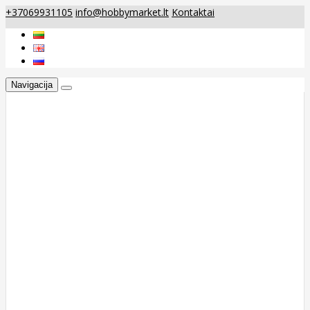
+37069931105
info@hobbymarket.lt
Kontaktai
Navigacija