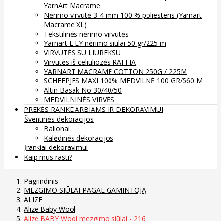
YarnArt Macrame
Nėrimo virvutė 3-4 mm 100 % poliesteris (Yarnart
Macrame XL)
Tekstilinės nėrimo virvutės
Yarnart LILY nėrimo siūlai 50 gr/225 m
VIRVUTĖS SU LIUREKSU
Virvutės iš celiuliozės RAFFIA
YARNART MACRAME COTTON 250G / 225M
SCHEEPJES MAXI 100% MEDVILNĖ 100 GR/560 M
Altin Basak No 30/40/50
MEDVILNINĖS VIRVĖS
PREKĖS RANKDARBIAMS IR DEKORAVIMUI
Šventinės dekoracijos
Balionai
Kalėdinės dekoracijos
Įrankiai dekoravimui
Kaip mus rasti?
Pagrindinis
MEZGIMO SIŪLAI PAGAL GAMINTOJĄ
ALIZE
Alize Baby Wool
Alize BABY Wool mezgimo siūlai - 216