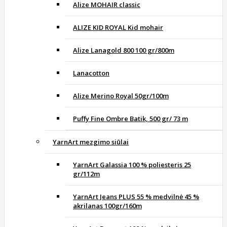
Alize MOHAIR classic
ALIZE KID ROYAL Kid mohair
Alize Lanagold 800 100 gr/800m
Lanacotton
Alize Merino Royal 50gr/100m
Puffy Fine Ombre Batik, 500 gr/ 73 m
YarnArt mezgimo siūlai
YarnArt Galassia 100 % poliesteris 25
gr/112m
YarnArt Jeans PLUS 55 % medvilnė 45 %
akrilanas 100gr/160m