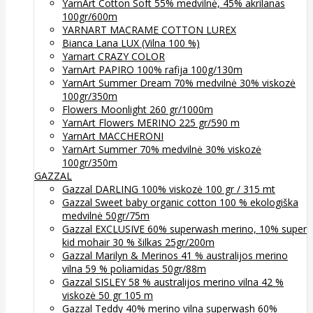
YarnArt Cotton Soft 55% medvilnė, 45% akrilanas
100gr/600m
YARNART MACRAME COTTON LUREX
Bianca Lana LUX (Vilna 100 %)
Yarnart CRAZY COLOR
YarnArt PAPIRO 100% rafija 100g/130m
YarnArt Summer Dream 70% medvilnė 30% viskozė
100gr/350m
Flowers Moonlight 260 gr/1000m
YarnArt Flowers MERINO 225 gr/590 m
YarnArt MACCHERONI
YarnArt Summer 70% medvilnė 30% viskozė
100gr/350m
GAZZAL
Gazzal DARLING 100% viskozė 100 gr / 315 mt
Gazzal Sweet baby organic cotton 100 % ekologiška
medvilnė 50gr/75m
Gazzal EXCLUSIVE 60% superwash merino, 10% super
kid mohair 30 % šilkas 25gr/200m
Gazzal Marilyn & Merinos 41 % australijos merino
vilna 59 % poliamidas 50gr/88m
Gazzal SISLEY 58 % australijos merino vilna 42 %
viskozė 50 gr 105 m
Gazzal Teddy 40% merino vilna superwash 60%