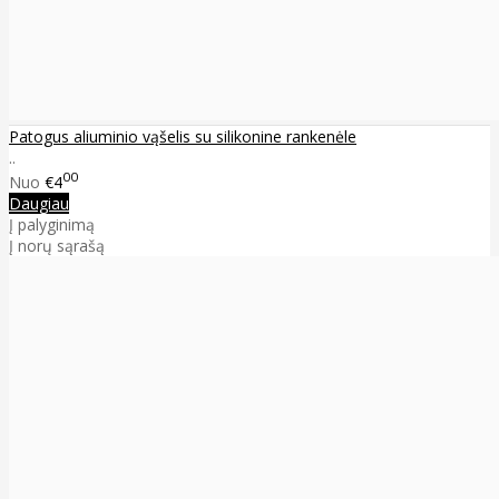
Patogus aliuminio vąšelis su silikonine rankenėle
..
00
Nuo
€4
Daugiau
Į palyginimą
Į norų sąrašą