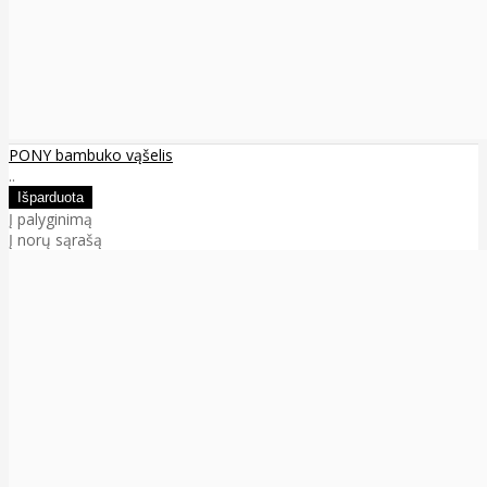
PONY bambuko vąšelis
..
Į palyginimą
Į norų sąrašą