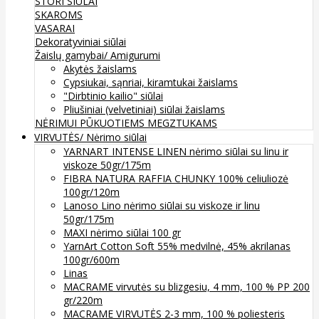
STORI SIŪLAI
SKAROMS
VASARAI
Dekoratyviniai siūlai
Žaislų gamybai/ Amigurumi
Akytės žaislams
Cypsiukai, sąnriai, kiramtukai žaislams
"Dirbtinio kailio" siūlai
Pliušiniai (velvetiniai) siūlai žaislams
NĖRIMUI
PŪKUOTIEMS MEGZTUKAMS
VIRVUTĖS/ Nėrimo siūlai
YARNART INTENSE LINEN nėrimo siūlai su linu ir
viskoze 50gr/175m
FIBRA NATURA RAFFIA CHUNKY 100% celiuliozė
100gr/120m
Lanoso Lino nėrimo siūlai su viskoze ir linu
50gr/175m
MAXI nėrimo siūlai 100 gr
YarnArt Cotton Soft 55% medvilnė, 45% akrilanas
100gr/600m
Linas
MACRAME virvutės su blizgesiu, 4 mm, 100 % PP 200
gr/220m
MACRAME VIRVUTĖS 2-3 mm, 100 % poliesteris