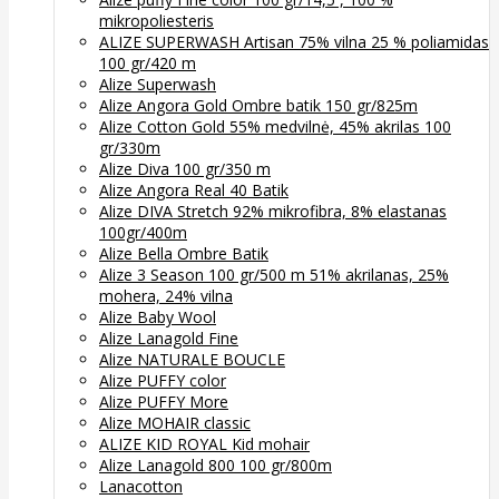
mikropoliesteris
ALIZE SUPERWASH Artisan 75% vilna 25 % poliamidas
100 gr/420 m
Alize Superwash
Alize Angora Gold Ombre batik 150 gr/825m
Alize Cotton Gold 55% medvilnė, 45% akrilas 100
gr/330m
Alize Diva 100 gr/350 m
Alize Angora Real 40 Batik
Alize DIVA Stretch 92% mikrofibra, 8% elastanas
100gr/400m
Alize Bella Ombre Batik
Alize 3 Season 100 gr/500 m 51% akrilanas, 25%
mohera, 24% vilna
Alize Baby Wool
Alize Lanagold Fine
Alize NATURALE BOUCLE
Alize PUFFY color
Alize PUFFY More
Alize MOHAIR classic
ALIZE KID ROYAL Kid mohair
Alize Lanagold 800 100 gr/800m
Lanacotton