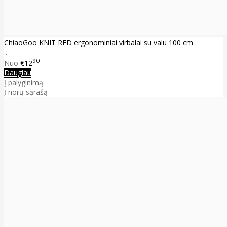
ChiaoGoo KNIT RED ergonominiai virbalai su valu 100 cm
..
90
Nuo
€12
Daugiau
Į palyginimą
Į norų sąrašą