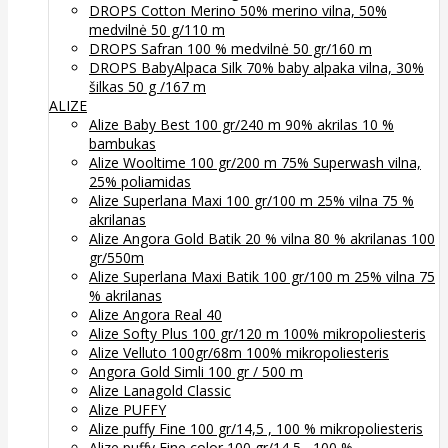
DROPS Cotton Merino 50% merino vilna, 50%
medvilnė 50 g/110 m
DROPS Safran 100 % medvilnė 50 gr/160 m
DROPS BabyAlpaca Silk 70% baby alpaka vilna, 30%
šilkas 50 g /167 m
ALIZE
Alize Baby Best 100 gr/240 m 90% akrilas 10 %
bambukas
Alize Wooltime 100 gr/200 m 75% Superwash vilna,
25% poliamidas
Alize Superlana Maxi 100 gr/100 m 25% vilna 75 %
akrilanas
Alize Angora Gold Batik 20 % vilna 80 % akrilanas 100
gr/550m
Alize Superlana Maxi Batik 100 gr/100 m 25% vilna 75
% akrilanas
Alize Angora Real 40
Alize Softy Plus 100 gr/120 m 100% mikropoliesteris
Alize Velluto 100gr/68m 100% mikropoliesteris
Angora Gold Simli 100 gr / 500 m
Alize Lanagold Classic
Alize PUFFY
Alize puffy Fine 100 gr/14,5 , 100 % mikropoliesteris
Alize puffy Fine color 100 gr/14,5 , 100 %