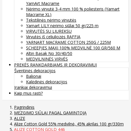
YarnArt Macrame
Nėrimo virvutė 3-4 mm 100 % poliesteris (Yarnart
Macrame XL)
Tekstilinės nėrimo virvutės
Yarnart LILY nėrimo siūlai 50 gr/225 m
VIRVUTĖS SU LIUREKSU
Virvutės iš celiuliozės RAFFIA
YARNART MACRAME COTTON 250G / 225M
SCHEEPJES MAXI 100% MEDVILNĖ 100 GR/560 M
Altin Basak No 30/40/50
MEDVILNINĖS VIRVĖS
PREKĖS RANKDARBIAMS IR DEKORAVIMUI
Šventinės dekoracijos
Balionai
Kalėdinės dekoracijos
Įrankiai dekoravimui
Kaip mus rasti?
Pagrindinis
MEZGIMO SIŪLAI PAGAL GAMINTOJĄ
ALIZE
Alize Cotton Gold 55% medvilnė, 45% akrilas 100 gr/330m
ALIZE COTTON GOLD 446