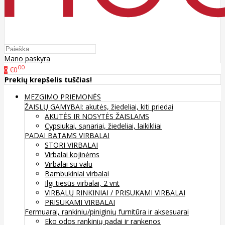
Mano paskyra
00
€0
0
Prekių krepšelis tuščias!
MEZGIMO PRIEMONĖS
ŽAISLŲ GAMYBAI: akutės, žiedeliai, kiti priedai
AKUTĖS IR NOSYTĖS ŽAISLAMS
Cypsiukai, sąnariai, žiedeliai, laikikliai
PADAI BATAMS
VIRBALAI
STORI VIRBALAI
Virbalai kojinėms
Virbalai su valu
Bambukiniai virbalai
Ilgi tiesūs virbalai, 2 vnt
VIRBALŲ RINKINIAI / PRISUKAMI VIRBALAI
PRISUKAMI VIRBALAI
Fermuarai, rankinių/piniginių furnitūra ir aksesuarai
Eko odos rankinių padai ir rankenos