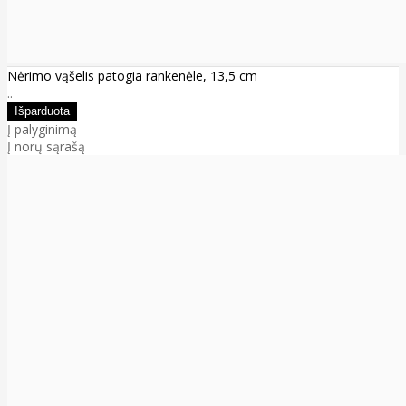
Nėrimo vąšelis patogia rankenėle, 13,5 cm
..
Į palyginimą
Į norų sąrašą