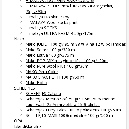
HIMALAYA DOLPHIN BABY COLORS
HİMALAYA YILDIZ 76% liureksas 24% žvyneliai,
25gr/393m
Himalaya Dolphin Baby
HiMALAYA Wool socks print
Himalaya SOCKS
Himalaya ULTRA KASMIR 50gr/175m
Nako
Nako JULIET 100 gr/ 95 m 88 % vilna 12 % poliamidas
Nako Solare 100 gr/380 m
Nako Estiva 100 gr/375 m
Nako POP MIX mezgimo siūlai 100 gr/120m
Nako Pure wool Plius 100 gr/30m
NAKO Peru Color
NAKO SPAGHETTI 100 gr/60 m
Nako Boho
SCHEEPJES
SCHEEPJES Catona
Scheepjes Merino Soft 50 gr/105m, 50% merino
superwash 25 % mikrofibra 25 % akrilas
Scheepjes Furry Tales 100 % poliesteris 100gr/57m
SCHEEPJES MAXI 100% medvilnė 100 gr/560 m
OPAL
Islandiška vilna