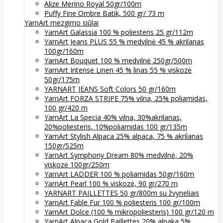
Alize Merino Royal 50gr/100m
Puffy Fine Ombre Batik, 500 gr/ 73 m
YarnArt mezgimo siūlai
YarnArt Galassia 100 % poliesteris 25 gr/112m
YarnArt Jeans PLUS 55 % medvilnė 45 % akrilanas
100gr/160m
YarnArt Bouquet 100 % medvilnė 250gr/500m
YarnArt Intense Linen 45 % linas 55 % viskozė
50gr/175m
YARNART JEANS Soft Colors 50 gr/160m
YarnArt FORZA STRIPE 75% vilna, 25% poliamidas,
100 gr/420 m
YarnArt La Specia 40% vilna, 30%akrilanas,
20%poliesteris, 10%poliamidas 100 gr/135m
YarnArt Stylish Alpaca 25% alpaca, 75 % akrilanas
150gr/525m
YarnArt Symphony Dream 80% medvilnė, 20%
viskozė 100gr/250m
YarnArt LADDER 100 % poliamidas 50gr/160m
YarnArt Pearl 100 % viskozė, 90 gr/270 m
YARNART PAILLETTES 50 gr/800m su žvyneliais
YarnArt Fable Fur 100 % poliesteris 100 gr/100m
YarnArt Dolce (100 % mikropoliesteris) 100 gr/120 m
YarnArt Alpaca Gold Paillettes 20% alpaka 5%