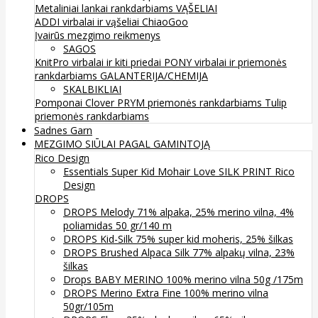
Metaliniai lankai rankdarbiams
VĄŠELIAI
ADDI virbalai ir vąšeliai
ChiaoGoo
Įvairūs mezgimo reikmenys
SAGOS
KnitPro virbalai ir kiti priedai
PONY virbalai ir priemonės
rankdarbiams
GALANTERIJA/CHEMIJA
SKALBIKLIAI
Pomponai
Clover
PRYM priemonės rankdarbiams
Tulip
priemonės rankdarbiams
Sadnes Garn
MEZGIMO SIŪLAI PAGAL GAMINTOJĄ
Rico Design
Essentials Super Kid Mohair Love SILK PRINT Rico
Design
DROPS
DROPS Melody 71% alpaka, 25% merino vilna, 4%
poliamidas 50 gr/140 m
DROPS Kid-Silk 75% super kid moheris, 25% šilkas
DROPS Brushed Alpaca Silk 77% alpakų vilna, 23%
šilkas
Drops BABY MERINO 100% merino vilna 50g /175m
DROPS Merino Extra Fine 100% merino vilna
50gr/105m