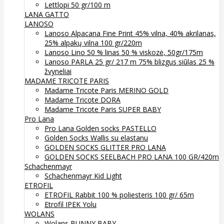
Lettlopi 50 gr/100 m
LANA GATTO
LANOSO
Lanoso Alpacana Fine Print 45% vilna, 40% akrilanas,
25% alpakų vilna 100 gr/220m
Lanoso Lino 50 % linas 50 % viskozė, 50gr/175m
Lanoso PARLA 25 gr/ 217 m 75% blizgus siūlas 25 %
žvyneliai
MADAME TRICOTE PARIS
Madame Tricote Paris MERINO GOLD
Madame Tricote DORA
Madame Tricote Paris SUPER BABY
Pro Lana
Pro Lana Golden socks PASTELLO
Golden Socks Wallis su elastanu
GOLDEN SOCKS GLITTER PRO LANA
GOLDEN SOCKS SEELBACH PRO LANA 100 GR/420m
Schachenmayr
Schachenmayr Kid Light
ETROFIL
ETROFIL Rabbit 100 % poliesteris 100 gr/ 65m
Etrofil IPEK Yolu
WOLANS
Wolans BUNNY BABY