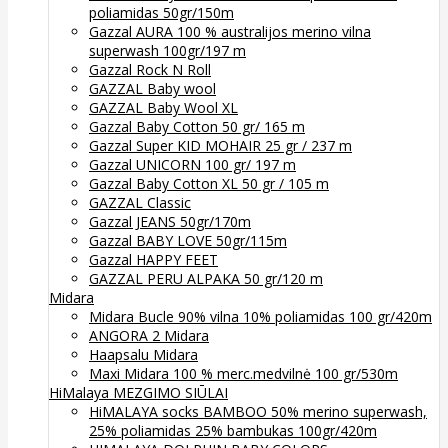
poliamidas 50gr/150m
Gazzal AURA 100 % australijos merino vilna
superwash 100gr/197 m
Gazzal Rock N Roll
GAZZAL Baby wool
GAZZAL Baby Wool XL
Gazzal Baby Cotton 50 gr/ 165 m
Gazzal Super KID MOHAIR 25 gr / 237 m
Gazzal UNICORN 100 gr/ 197 m
Gazzal Baby Cotton XL 50 gr / 105 m
GAZZAL Classic
Gazzal JEANS 50gr/170m
Gazzal BABY LOVE 50gr/115m
Gazzal HAPPY FEET
GAZZAL PERU ALPAKA 50 gr/120 m
Midara
Midara Bucle 90% vilna 10% poliamidas 100 gr/420m
ANGORA 2 Midara
Haapsalu Midara
Maxi Midara 100 % merc.medvilnė 100 gr/530m
HiMalaya MEZGIMO SIŪLAI
HiMALAYA socks BAMBOO 50% merino superwash,
25% poliamidas 25% bambukas 100gr/420m