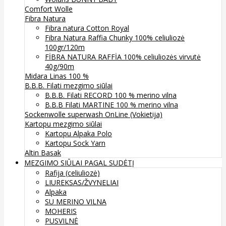
Comfort Wolle
Fibra Natura
Fibra natura Cotton Royal
Fibra Natura Raffia Chunky 100% celiuliozė
100gr/120m
FİBRA NATURA RAFFİA 100% celiuliozės virvutė
40g/90m
Midara Linas 100 %
B.B.B. Filati mezgimo siūlai
B.B.B. Filati RECORD 100 % merino vilna
B.B.B Filati MARTINE 100 % merino vilna
Sockenwolle superwash
OnLine (Vokietija)
Kartopu mezgimo siūlai
Kartopu Alpaka Polo
Kartopu Sock Yarn
Altin Basak
MEZGIMO SIŪLAI PAGAL SUDĖTĮ
Rafija (celiuliozė)
LIUREKSAS/ŽVYNELIAI
Alpaka
SU MERINO VILNA
MOHERIS
PUSVILNĖ