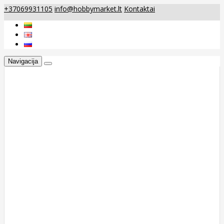
+37069931105
info@hobbymarket.lt
Kontaktai
Navigacija