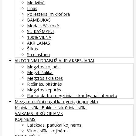
Medvilnė
Linas
Poliesteris, mikrofibra
BAMBUKAS
Modalis/Viskozė
SU KAŠMYRU
100% VILNA
AKRILANAS
Šilkas
Su elastanu
AUTORINIAI DRABUŽIAI IR AKSESUARAI
Megztos kojinės
Megzti šalikai
Megztos skraistės
Riešinės, pirštinės
Megztos kepurės
Rankų darbo megztiniai ir kardiganai internetu
Mezgimo siūlai pagal kategoriją ir projektą
Kilpiniai siūlai
Bukle ir faktūriniai siūlai
VAIKAMS IR KŪDIKIAMS
KOJINĖMS
Lateksas, padukai kojinėms
Vilnos siūlai kojinėms