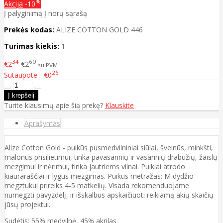
%
Akcija
-10
Į palyginimą
Į norų sąrašą
Prekės kodas:
ALIZE COTTON GOLD 446
Turimas kiekis:
1
34
60
€2
€2
su PVM
26
Sutaupote - €0
Turite klausimų apie šią prekę?
Klauskite
Aprašymas
Alize Cotton Gold - puikūs pusmedvilniniai siūlai, švelnūs, minkšti,
malonūs prisilietimui, tinka pavasarinių ir vasarinių drabužių, žaislų
mezgimui ir nėrimui, tinka jautriems vilnai. Puikiai atrodo
kiauraraščiai ir lygus mezgimas. Puikus metražas: M dydžio
megztukui prireiks 4-5 matkelių. Visada rekomenduojame
numegzti pavyzdėlį, ir išskalbus apskaičiuoti reikiamą akių skaičių
jūsų projektui.
Sudėtis: 55% medvilnė, 45% akrilas