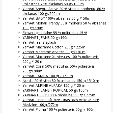
Poliesteris 75% akrilanas 50 gr/180 m
YarnArt Angora Active 20 % vilna su moheriu, 80 %
akrilanas 100 gr/500 m
YarnArt BABY 100% akrilanas 50 gr/150m
YarnArt Mohair Trendy 50% moheris 50 % akrilanas
100 gr/220m
Flowers (medvilnė 55 % poliakrilas 45 %
YARNART JEANS 50 gr/160m
YarnArt Jeans Splash
YarnArt Macrame Cotton 250g / 225m
Yarnart Macrame virvutės 90 gr/130 m
YarnArt Macrame XL virvutės 100 % poliesteris
250gr/120 m
YarnArt Coral 50% medvilnė, 50% poliesteris,
200gr/200m
YarnArt SAMBA 100 gr / 150 m
Nordic 20 % vilna 80 % akrilanas 150 gr/ 510 m
YarnArt ALPINE ALPAKA 150 gr/120 m
YARNART JEANS TROPICAL 50 gr/160m
YARNART LILY 100% medvilnė, 50 gr / 225m
YarnArt Linen Soft 30% Linas 36% Viskozė 34%
Medvilnė 100gr/272m
YarnArt Piuma 100 % poliesteris 50gr / 100m