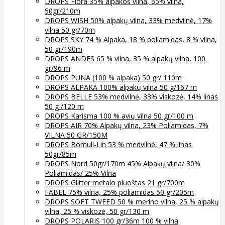
DROPS Flora 35% alpakos vilna, 65% vilna,
50gr/210m
DROPS WISH 50% alpakų vilna, 33% medvilnė, 17%
vilna 50 gr/70m
DROPS SKY 74 % Alpaka, 18 % poliamidas, 8 % vilna,
50 gr/190m
DROPS ANDES 65 % vilna, 35 % alpakų vilna, 100
gr/96 m
DROPS PUNA (100 % alpaka) 50 gr/ 110m
DROPS ALPAKA 100% alpakų vilna 50 g/167 m
DROPS BELLE 53% medvilnė, 33% viskozė, 14% linas
50 g /120 m
DROPS Karisma 100 % avių vilna 50 gr/100 m
DROPS AIR 70% Alpakų vilna, 23% Poliamidas, 7%
VILNA 50 GR/150M
DROPS Bomull-Lin 53 % medvilnė, 47 % linas
50gr/85m
DROPS Nord 50gr/170m 45% Alpakų vilna/ 30%
Poliamidas/ 25% Vilna
DROPS Glitter metalo pluoštas 21 gr/700m
FABEL 75% vilna, 25% poliamidas 50 gr/205m
DROPS SOFT TWEED 50 % merino vilna, 25 % alpakų
vilna, 25 % viskozė, 50 gr/130 m
DROPS POLARIS 100 gr/36m 100 % vilna