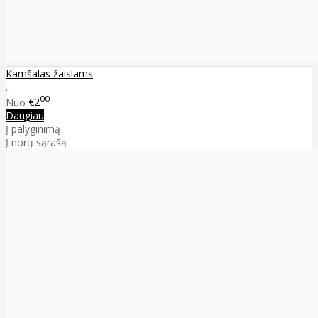
Kamšalas žaislams
..
00
Nuo
€2
Daugiau
Į palyginimą
Į norų sąrašą