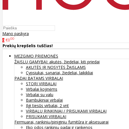
Mano paskyra
00
€0
0
Prekių krepšelis tuščias!
MEZGIMO PRIEMONĖS
ŽAISLŲ GAMYBAI: akutės, žiedeliai, kiti priedai
AKUTĖS IR NOSYTĖS ŽAISLAMS
Cypsiukai, sąnariai, žiedeliai, laikikliai
PADAI BATAMS
VIRBALAI
STORI VIRBALAI
Virbalai kojinėms
Virbalai su valu
Bambukiniai virbalai
Ilgi tiesūs virbalai, 2 vnt
VIRBALŲ RINKINIAI / PRISUKAMI VIRBALAI
PRISUKAMI VIRBALAI
Fermuarai, rankinių/piniginių furnitūra ir aksesuarai
Eko odos rankinių padai ir rankenos