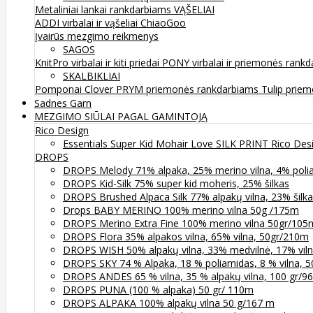
Metaliniai lankai rankdarbiams
VĄŠELIAI
ADDI virbalai ir vąšeliai
ChiaoGoo
Įvairūs mezgimo reikmenys
SAGOS
KnitPro virbalai ir kiti priedai
PONY virbalai ir priemonės rank
SKALBIKLIAI
Pomponai
Clover
PRYM priemonės rankdarbiams
Tulip prie
Sadnes Garn
MEZGIMO SIŪLAI PAGAL GAMINTOJĄ
Rico Design
Essentials Super Kid Mohair Love SILK PRINT Rico Des
DROPS
DROPS Melody 71% alpaka, 25% merino vilna, 4% poli
DROPS Kid-Silk 75% super kid moheris, 25% šilkas
DROPS Brushed Alpaca Silk 77% alpakų vilna, 23% šilk
Drops BABY MERINO 100% merino vilna 50g /175m
DROPS Merino Extra Fine 100% merino vilna 50gr/105
DROPS Flora 35% alpakos vilna, 65% vilna, 50gr/210m
DROPS WISH 50% alpakų vilna, 33% medvilnė, 17% vil
DROPS SKY 74 % Alpaka, 18 % poliamidas, 8 % vilna, 
DROPS ANDES 65 % vilna, 35 % alpakų vilna, 100 gr/9
DROPS PUNA (100 % alpaka) 50 gr/ 110m
DROPS ALPAKA 100% alpakų vilna 50 g/167 m