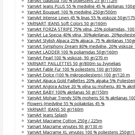
YarnArt Galassia 100 % poliesteris 25 gr/112m
YarnArt Jeans PLUS 55 % medvilnė 45 % akrilanas 100
YarnArt Bouquet 100 % medvilnė 250gr/500m
YarnArt Intense Linen 45 % linas 55 % viskozė 50gr/17
YARNART JEANS Soft Colors 50 gr/160m
YarnArt FORZA STRIPE 75% vilna, 25% poliamidas, 100
YarnArt La Specia 40% vilna, 30%akrilanas, 20%poliest
YarnArt Stylish Alpaca 25% alpaca, 75 % akrilanas 150
YarnArt Symphony Dream 80% medvilnė, 20% viskozė
YarnArt LADDER 100 % poliamidas 50gr/160m
YarnArt Pearl 100 % viskozė, 90 gr/270 m
YARNART PAILLETTES 50 gr/800m su žvyneliais
YarnArt Fable Fur 100 % poliesteris 100 gr/100m
YarnArt Dolce (100 % mikropoliesteris) 100 gr/120 m
YarnArt Alpaca Gold Paillettes 20% alpaka 5% Poliester
YarnArt Angora Active 20 % vilna su moheriu, 80 % akr
YarnArt BABY 100% akrilanas 50 gr/150m
YarnArt Mohair Trendy 50% moheris 50 % akrilanas 10
Flowers (medvilnė 55 % poliakrilas 45 %
YARNART JEANS 50 gr/160m
YarnArt Jeans Splash
YarnArt Macrame Cotton 250g / 225m
Yarnart Macrame virvutės 90 gr/130 m
YarnArt Macrame XL virvutės 100 % poliesteris 250gr/