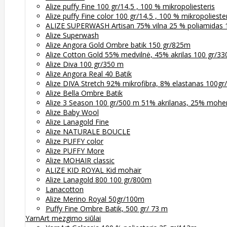
Alize puffy Fine 100 gr/14,5 , 100 % mikropoliesteris
Alize puffy Fine color 100 gr/14,5 , 100 % mikropolieste
ALIZE SUPERWASH Artisan 75% vilna 25 % poliamidas 
Alize Superwash
Alize Angora Gold Ombre batik 150 gr/825m
Alize Cotton Gold 55% medvilnė, 45% akrilas 100 gr/3
Alize Diva 100 gr/350 m
Alize Angora Real 40 Batik
Alize DIVA Stretch 92% mikrofibra, 8% elastanas 100g
Alize Bella Ombre Batik
Alize 3 Season 100 gr/500 m 51% akrilanas, 25% moher
Alize Baby Wool
Alize Lanagold Fine
Alize NATURALE BOUCLE
Alize PUFFY color
Alize PUFFY More
Alize MOHAIR classic
ALIZE KID ROYAL Kid mohair
Alize Lanagold 800 100 gr/800m
Lanacotton
Alize Merino Royal 50gr/100m
Puffy Fine Ombre Batik, 500 gr/ 73 m
YarnArt mezgimo siūlai