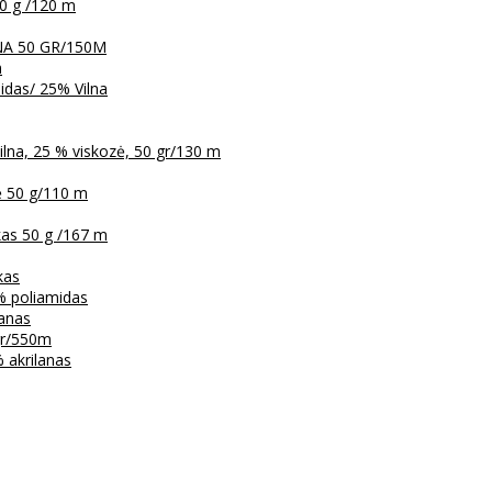
0 g /120 m
LNA 50 GR/150M
m
das/ 25% Vilna
na, 25 % viskozė, 50 gr/130 m
ė 50 g/110 m
kas 50 g /167 m
kas
% poliamidas
lanas
 gr/550m
 akrilanas