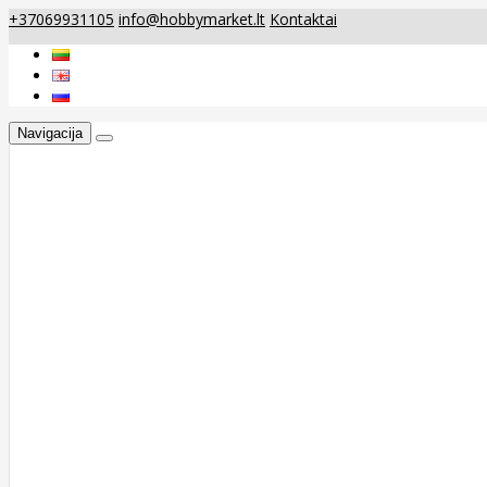
+37069931105
info@hobbymarket.lt
Kontaktai
Navigacija