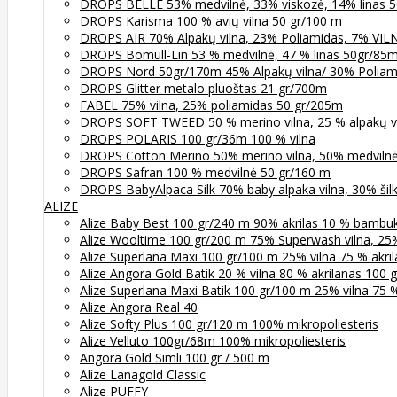
DROPS BELLE 53% medvilnė, 33% viskozė, 14% linas 5
DROPS Karisma 100 % avių vilna 50 gr/100 m
DROPS AIR 70% Alpakų vilna, 23% Poliamidas, 7% VI
DROPS Bomull-Lin 53 % medvilnė, 47 % linas 50gr/85
DROPS Nord 50gr/170m 45% Alpakų vilna/ 30% Poliami
DROPS Glitter metalo pluoštas 21 gr/700m
FABEL 75% vilna, 25% poliamidas 50 gr/205m
DROPS SOFT TWEED 50 % merino vilna, 25 % alpakų vil
DROPS POLARIS 100 gr/36m 100 % vilna
DROPS Cotton Merino 50% merino vilna, 50% medviln
DROPS Safran 100 % medvilnė 50 gr/160 m
DROPS BabyAlpaca Silk 70% baby alpaka vilna, 30% šil
ALIZE
Alize Baby Best 100 gr/240 m 90% akrilas 10 % bambu
Alize Wooltime 100 gr/200 m 75% Superwash vilna, 25
Alize Superlana Maxi 100 gr/100 m 25% vilna 75 % akri
Alize Angora Gold Batik 20 % vilna 80 % akrilanas 100
Alize Superlana Maxi Batik 100 gr/100 m 25% vilna 75 %
Alize Angora Real 40
Alize Softy Plus 100 gr/120 m 100% mikropoliesteris
Alize Velluto 100gr/68m 100% mikropoliesteris
Angora Gold Simli 100 gr / 500 m
Alize Lanagold Classic
Alize PUFFY