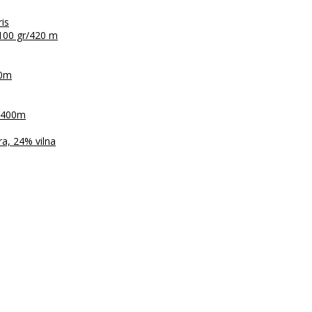
ris
100 gr/420 m
30m
r/400m
a, 24% vilna