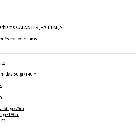
darbiams
GALANTERIJA/CHEMIJA
monės rankdarbiams
ign
amidas 50 gr/140 m
as
m
na 50 gr/70m
50 gr/190m
6 m