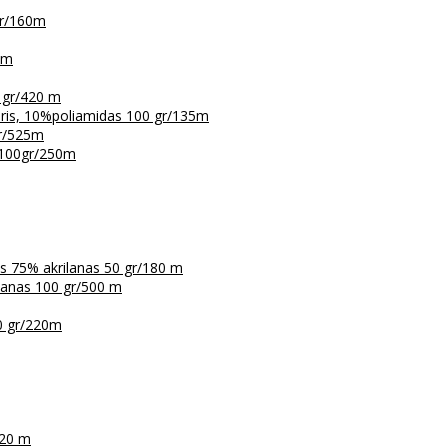
gr/160m
5m
 gr/420 m
eris, 10%poliamidas 100 gr/135m
gr/525m
 100gr/250m
is 75% akrilanas 50 gr/180 m
ilanas 100 gr/500 m
0 gr/220m
120 m