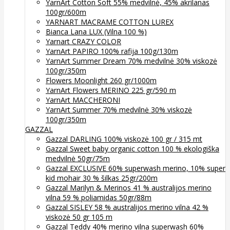
YarnArt Cotton Soft 55% medvilnė, 45% akrilanas
100gr/600m
YARNART MACRAME COTTON LUREX
Bianca Lana LUX (Vilna 100 %)
Yarnart CRAZY COLOR
YarnArt PAPIRO 100% rafija 100g/130m
YarnArt Summer Dream 70% medvilnė 30% viskozė
100gr/350m
Flowers Moonlight 260 gr/1000m
YarnArt Flowers MERINO 225 gr/590 m
YarnArt MACCHERONI
YarnArt Summer 70% medvilnė 30% viskozė
100gr/350m
GAZZAL
Gazzal DARLING 100% viskozė 100 gr / 315 mt
Gazzal Sweet baby organic cotton 100 % ekologiška
medvilnė 50gr/75m
Gazzal EXCLUSIVE 60% superwash merino, 10% super
kid mohair 30 % šilkas 25gr/200m
Gazzal Marilyn & Merinos 41 % australijos merino
vilna 59 % poliamidas 50gr/88m
Gazzal SISLEY 58 % australijos merino vilna 42 %
viskozė 50 gr 105 m
Gazzal Teddy 40% merino vilna superwash 60%