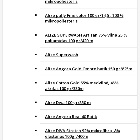
mikropoliesteris
Alize puffy Fine color 100 gr/14,5 , 100 %
mikropoliesteris
ALIZE SUPERWASH Artisan 75% vilna 25 %
poliamidas 100 gr/420 m
Alize Superwash
Alize Angora Gold Ombre batik 150 gr/825m
Alize Cotton Gold 55% medvilnė, 45%
akrilas 100 gr/330m
Alize Diva 100 gr/350 m
Alize Angora Real 40 Batik
Alize DIVA Stretch 92% mikrofibra, 8%
elastanas 100gr/400m