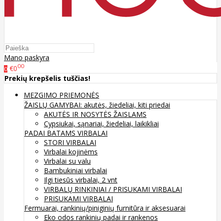
Mano paskyra
00
€0
0
Prekių krepšelis tuščias!
MEZGIMO PRIEMONĖS
ŽAISLŲ GAMYBAI: akutės, žiedeliai, kiti priedai
AKUTĖS IR NOSYTĖS ŽAISLAMS
Cypsiukai, sąnariai, žiedeliai, laikikliai
PADAI BATAMS
VIRBALAI
STORI VIRBALAI
Virbalai kojinėms
Virbalai su valu
Bambukiniai virbalai
Ilgi tiesūs virbalai, 2 vnt
VIRBALŲ RINKINIAI / PRISUKAMI VIRBALAI
PRISUKAMI VIRBALAI
Fermuarai, rankinių/piniginių furnitūra ir aksesuarai
Eko odos rankinių padai ir rankenos