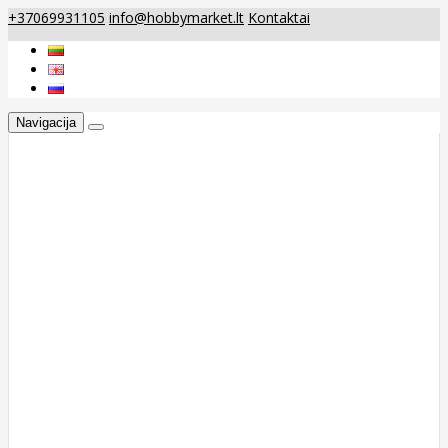
+37069931105
info@hobbymarket.lt
Kontaktai
Navigacija