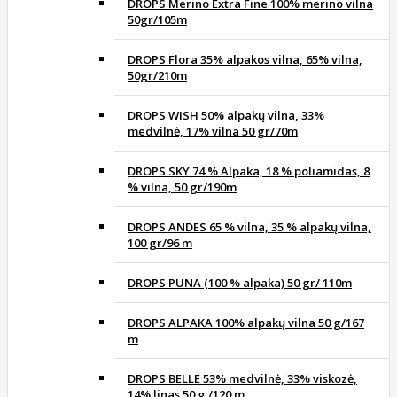
DROPS Merino Extra Fine 100% merino vilna
50gr/105m
DROPS Flora 35% alpakos vilna, 65% vilna,
50gr/210m
DROPS WISH 50% alpakų vilna, 33%
medvilnė, 17% vilna 50 gr/70m
DROPS SKY 74 % Alpaka, 18 % poliamidas, 8
% vilna, 50 gr/190m
DROPS ANDES 65 % vilna, 35 % alpakų vilna,
100 gr/96 m
DROPS PUNA (100 % alpaka) 50 gr/ 110m
DROPS ALPAKA 100% alpakų vilna 50 g/167
m
DROPS BELLE 53% medvilnė, 33% viskozė,
14% linas 50 g /120 m