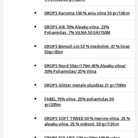
DROPS Karisma 100 % avių vilna 50 gr/100 m
DROPS AIR 70% Alpakų vilna, 23%
Poliamidas, 7% VILNA 50 GR/150M
DROPS Bomull-Lin 53 % medvilnė, 47 % linas
50gr/85m
DROPS Nord 50gr/170m 45% Alpakų vilna/
30% Poliamidas/ 25% Vilna
DROPS Glitter metalo pluoštas 21 gr/700m
FABEL 75% vilna, 25% poliamidas 50
gr/205m
DROPS SOFT TWEED 50 % merino vilna, 25 %
alpakų vilna, 25 % viskozė, 50 gr/130 m
DROPS POLARIS 100 gr/36m 100 % vilna