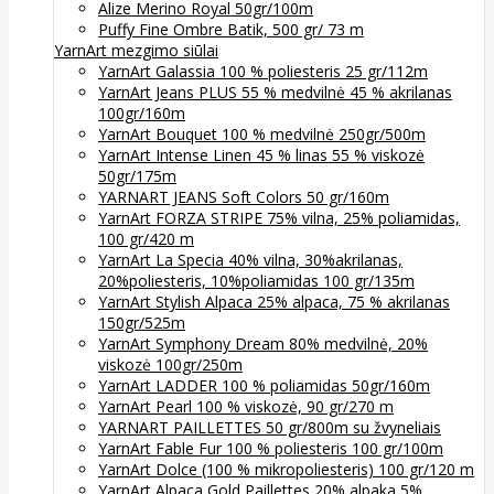
Alize Merino Royal 50gr/100m
Puffy Fine Ombre Batik, 500 gr/ 73 m
YarnArt mezgimo siūlai
YarnArt Galassia 100 % poliesteris 25 gr/112m
YarnArt Jeans PLUS 55 % medvilnė 45 % akrilanas
100gr/160m
YarnArt Bouquet 100 % medvilnė 250gr/500m
YarnArt Intense Linen 45 % linas 55 % viskozė
50gr/175m
YARNART JEANS Soft Colors 50 gr/160m
YarnArt FORZA STRIPE 75% vilna, 25% poliamidas,
100 gr/420 m
YarnArt La Specia 40% vilna, 30%akrilanas,
20%poliesteris, 10%poliamidas 100 gr/135m
YarnArt Stylish Alpaca 25% alpaca, 75 % akrilanas
150gr/525m
YarnArt Symphony Dream 80% medvilnė, 20%
viskozė 100gr/250m
YarnArt LADDER 100 % poliamidas 50gr/160m
YarnArt Pearl 100 % viskozė, 90 gr/270 m
YARNART PAILLETTES 50 gr/800m su žvyneliais
YarnArt Fable Fur 100 % poliesteris 100 gr/100m
YarnArt Dolce (100 % mikropoliesteris) 100 gr/120 m
YarnArt Alpaca Gold Paillettes 20% alpaka 5%