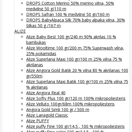
DROPS Cotton Merino 50% merino vilna, 50%
medvilnė 50 g/110 m
DROPS Safran 100 % medvilnė 50 gr/160 m
DROPS BabyAlpaca Silk 70% baby alpaka vilna, 30%
šilkas 50 g /167 m
ALIZE
Alize Baby Best 100 gr/240 m 90% akrilas 10 %
bambukas
Alize Wooltime 100 gr/200 m 75% Superwash vilna,
25% poliamidas
Alize Superlana Maxi 100 gr/100 m 25% vilna 75 %
akrilanas
Alize Angora Gold Batik 20 % vilna 80 % akrilanas 100
gr/550m
Alize Superlana Maxi Batik 100 gr/100 m 25% vilna 75
% akrilanas
Alize Angora Real 40
Alize Softy Plus 100 gr/120 m 100% mikropoliesteris
Alize Velluto 100gr/68m 100% mikropoliesteris
Angora Gold Simli 100 gr / 500 m
Alize Lanagold Classic
Alize PUFFY
Alize puffy Fine 100 gr/14,5 , 100 % mikropoliesteris
Alize puffy Fine color 100 gr/14,5 , 100 %