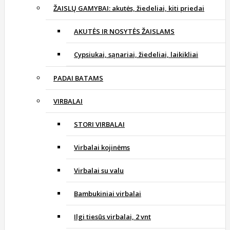
ŽAISLŲ GAMYBAI: akutės, žiedeliai, kiti priedai
AKUTĖS IR NOSYTĖS ŽAISLAMS
Cypsiukai, sąnariai, žiedeliai, laikikliai
PADAI BATAMS
VIRBALAI
STORI VIRBALAI
Virbalai kojinėms
Virbalai su valu
Bambukiniai virbalai
Ilgi tiesūs virbalai, 2 vnt