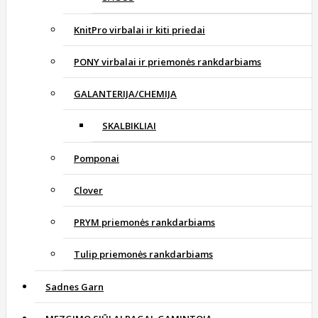
KnitPro virbalai ir kiti priedai
PONY virbalai ir priemonės rankdarbiams
GALANTERIJA/CHEMIJA
SKALBIKLIAI
Pomponai
Clover
PRYM priemonės rankdarbiams
Tulip priemonės rankdarbiams
Sadnes Garn