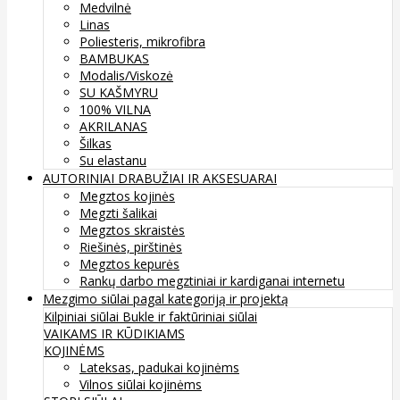
Medvilnė
Linas
Poliesteris, mikrofibra
BAMBUKAS
Modalis/Viskozė
SU KAŠMYRU
100% VILNA
AKRILANAS
Šilkas
Su elastanu
AUTORINIAI DRABUŽIAI IR AKSESUARAI
Megztos kojinės
Megzti šalikai
Megztos skraistės
Riešinės, pirštinės
Megztos kepurės
Rankų darbo megztiniai ir kardiganai internetu
Mezgimo siūlai pagal kategoriją ir projektą
Kilpiniai siūlai
Bukle ir faktūriniai siūlai
VAIKAMS IR KŪDIKIAMS
KOJINĖMS
Lateksas, padukai kojinėms
Vilnos siūlai kojinėms