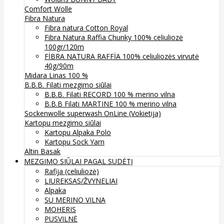
Comfort Wolle
Fibra Natura
Fibra natura Cotton Royal
Fibra Natura Raffia Chunky 100% celiuliozė
100gr/120m
FİBRA NATURA RAFFİA 100% celiuliozės virvutė
40g/90m
Midara Linas 100 %
B.B.B. Filati mezgimo siūlai
B.B.B. Filati RECORD 100 % merino vilna
B.B.B Filati MARTINE 100 % merino vilna
Sockenwolle superwash
OnLine (Vokietija)
Kartopu mezgimo siūlai
Kartopu Alpaka Polo
Kartopu Sock Yarn
Altin Basak
MEZGIMO SIŪLAI PAGAL SUDĖTĮ
Rafija (celiuliozė)
LIUREKSAS/ŽVYNELIAI
Alpaka
SU MERINO VILNA
MOHERIS
PUSVILNĖ