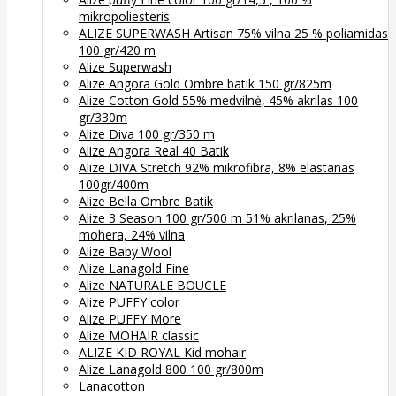
mikropoliesteris
ALIZE SUPERWASH Artisan 75% vilna 25 % poliamidas
100 gr/420 m
Alize Superwash
Alize Angora Gold Ombre batik 150 gr/825m
Alize Cotton Gold 55% medvilnė, 45% akrilas 100
gr/330m
Alize Diva 100 gr/350 m
Alize Angora Real 40 Batik
Alize DIVA Stretch 92% mikrofibra, 8% elastanas
100gr/400m
Alize Bella Ombre Batik
Alize 3 Season 100 gr/500 m 51% akrilanas, 25%
mohera, 24% vilna
Alize Baby Wool
Alize Lanagold Fine
Alize NATURALE BOUCLE
Alize PUFFY color
Alize PUFFY More
Alize MOHAIR classic
ALIZE KID ROYAL Kid mohair
Alize Lanagold 800 100 gr/800m
Lanacotton