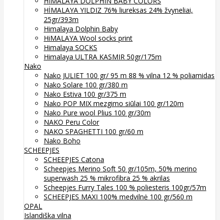
HIMALAYA DOLPHIN BABY COLORS
HİMALAYA YILDIZ 76% liureksas 24% žvyneliai,
25gr/393m
Himalaya Dolphin Baby
HiMALAYA Wool socks print
Himalaya SOCKS
Himalaya ULTRA KASMIR 50gr/175m
Nako
Nako JULIET 100 gr/ 95 m 88 % vilna 12 % poliamidas
Nako Solare 100 gr/380 m
Nako Estiva 100 gr/375 m
Nako POP MIX mezgimo siūlai 100 gr/120m
Nako Pure wool Plius 100 gr/30m
NAKO Peru Color
NAKO SPAGHETTI 100 gr/60 m
Nako Boho
SCHEEPJES
SCHEEPJES Catona
Scheepjes Merino Soft 50 gr/105m, 50% merino
superwash 25 % mikrofibra 25 % akrilas
Scheepjes Furry Tales 100 % poliesteris 100gr/57m
SCHEEPJES MAXI 100% medvilnė 100 gr/560 m
OPAL
Islandiška vilna