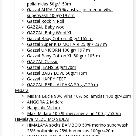
poliamidas 50gr/150m
Gazzal AURA 100 % australijos merino vilna
superwash 100gr/197 m
Gazzal Rock N Roll
GAZZAL Baby wool
GAZZAL Baby Wool XL
Gazzal Baby Cotton 50 gr/ 165 m
Gazzal Super KID MOHAIR 25 gr / 237 m
Gazzal UNICORN 100 gr/ 197 m
Gazzal Baby Cotton XL 50 gr / 105 m
GAZZAL Classic
Gazzal JEANS 50gr/170m
Gazzal BABY LOVE 50gr/115m
Gazzal HAPPY FEET
GAZZAL PERU ALPAKA 50 gr/120 m
Midara
Midara Bucle 90% vilna 10% poliamidas 100 gr/420m
ANGORA 2 Midara
Haapsalu Midara
Maxi Midara 100 % merc.medvilnė 100 gr/530m
HiMalaya MEZGIMO SIŪLAI
HiMALAYA socks BAMBOO 50% merino superwash,
25% poliamidas 25% bambukas 100gr/420m