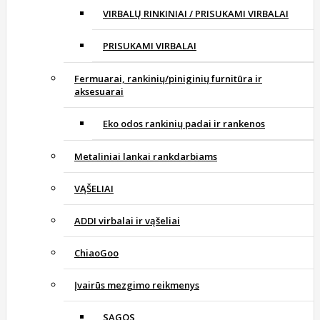
VIRBALŲ RINKINIAI / PRISUKAMI VIRBALAI
PRISUKAMI VIRBALAI
Fermuarai, rankinių/piniginių furnitūra ir
aksesuarai
Eko odos rankinių padai ir rankenos
Metaliniai lankai rankdarbiams
VĄŠELIAI
ADDI virbalai ir vąšeliai
ChiaoGoo
Įvairūs mezgimo reikmenys
SAGOS