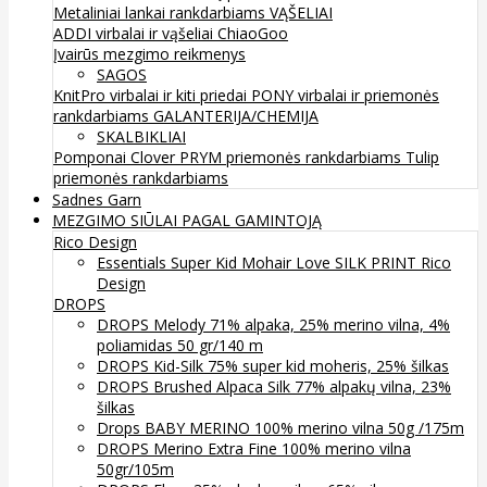
Metaliniai lankai rankdarbiams
VĄŠELIAI
ADDI virbalai ir vąšeliai
ChiaoGoo
Įvairūs mezgimo reikmenys
SAGOS
KnitPro virbalai ir kiti priedai
PONY virbalai ir priemonės
rankdarbiams
GALANTERIJA/CHEMIJA
SKALBIKLIAI
Pomponai
Clover
PRYM priemonės rankdarbiams
Tulip
priemonės rankdarbiams
Sadnes Garn
MEZGIMO SIŪLAI PAGAL GAMINTOJĄ
Rico Design
Essentials Super Kid Mohair Love SILK PRINT Rico
Design
DROPS
DROPS Melody 71% alpaka, 25% merino vilna, 4%
poliamidas 50 gr/140 m
DROPS Kid-Silk 75% super kid moheris, 25% šilkas
DROPS Brushed Alpaca Silk 77% alpakų vilna, 23%
šilkas
Drops BABY MERINO 100% merino vilna 50g /175m
DROPS Merino Extra Fine 100% merino vilna
50gr/105m