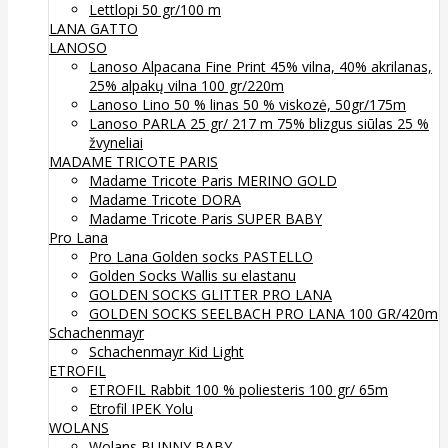
Lettlopi 50 gr/100 m
LANA GATTO
LANOSO
Lanoso Alpacana Fine Print 45% vilna, 40% akrilanas,
25% alpakų vilna 100 gr/220m
Lanoso Lino 50 % linas 50 % viskozė, 50gr/175m
Lanoso PARLA 25 gr/ 217 m 75% blizgus siūlas 25 %
žvyneliai
MADAME TRICOTE PARIS
Madame Tricote Paris MERINO GOLD
Madame Tricote DORA
Madame Tricote Paris SUPER BABY
Pro Lana
Pro Lana Golden socks PASTELLO
Golden Socks Wallis su elastanu
GOLDEN SOCKS GLITTER PRO LANA
GOLDEN SOCKS SEELBACH PRO LANA 100 GR/420m
Schachenmayr
Schachenmayr Kid Light
ETROFIL
ETROFIL Rabbit 100 % poliesteris 100 gr/ 65m
Etrofil IPEK Yolu
WOLANS
Wolans BUNNY BABY