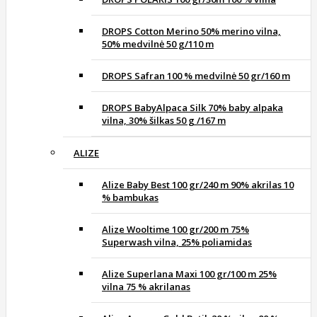
DROPS Cotton Merino 50% merino vilna,
50% medvilnė 50 g/110 m
DROPS Safran 100 % medvilnė 50 gr/160 m
DROPS BabyAlpaca Silk 70% baby alpaka
vilna, 30% šilkas 50 g /167 m
ALIZE
Alize Baby Best 100 gr/240 m 90% akrilas 10
% bambukas
Alize Wooltime 100 gr/200 m 75%
Superwash vilna, 25% poliamidas
Alize Superlana Maxi 100 gr/100 m 25%
vilna 75 % akrilanas