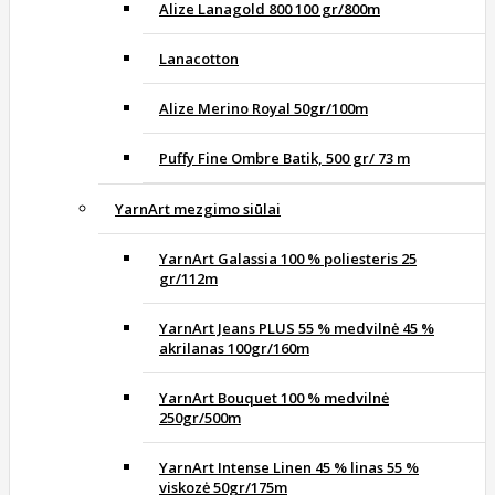
Alize Lanagold 800 100 gr/800m
Lanacotton
Alize Merino Royal 50gr/100m
Puffy Fine Ombre Batik, 500 gr/ 73 m
YarnArt mezgimo siūlai
YarnArt Galassia 100 % poliesteris 25
gr/112m
YarnArt Jeans PLUS 55 % medvilnė 45 %
akrilanas 100gr/160m
YarnArt Bouquet 100 % medvilnė
250gr/500m
YarnArt Intense Linen 45 % linas 55 %
viskozė 50gr/175m