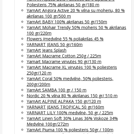
Poliesteris 75% akrilanas 50 gr/180 m
YarnArt Angora Active 20 % vilna su moheriu, 80 %
akrilanas 100 gr/500 m
YarnArt BABY 100% akrilanas 50 gr/150m
YarnArt Mohair Trendy 50% moheris 50 % akrilanas
100 gr/220m
Flowers (medvilnė 55 % poliakrilas 45 %
YARNART JEANS 50 gr/160m
YarnArt Jeans Splash
YarnArt Macrame Cotton 250g / 225m
Yarnart Macrame virvutės 90 gr/130 m
YarnArt Macrame XL virvutės 100 % poliesteris
250gr/120 m
YarnArt Coral 50% medvilnė, 50% poliesteris,
200gr/200m
YarnArt SAMBA 100 gr / 150 m
Nordic 20 % vilna 80 % akrilanas 150 gr/ 510 m
YarnArt ALPINE ALPAKA 150 gr/120 m
YARNART JEANS TROPICAL 50 gr/160m
YARNART LILY 100% medvilnė, 50 gr / 225m
YarnArt Linen Soft 30% Linas 36% Viskozė 34%
Medvilnė 100gr/272m
YarnArt Piuma 100 % poliesteris 50gr / 100m