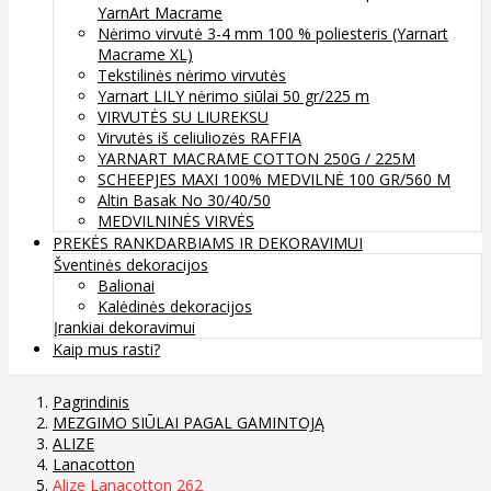
YarnArt Macrame
Nėrimo virvutė 3-4 mm 100 % poliesteris (Yarnart
Macrame XL)
Tekstilinės nėrimo virvutės
Yarnart LILY nėrimo siūlai 50 gr/225 m
VIRVUTĖS SU LIUREKSU
Virvutės iš celiuliozės RAFFIA
YARNART MACRAME COTTON 250G / 225M
SCHEEPJES MAXI 100% MEDVILNĖ 100 GR/560 M
Altin Basak No 30/40/50
MEDVILNINĖS VIRVĖS
PREKĖS RANKDARBIAMS IR DEKORAVIMUI
Šventinės dekoracijos
Balionai
Kalėdinės dekoracijos
Įrankiai dekoravimui
Kaip mus rasti?
Pagrindinis
MEZGIMO SIŪLAI PAGAL GAMINTOJĄ
ALIZE
Lanacotton
Alize Lanacotton 262