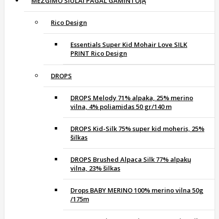
MEZGIMO SIŪLAI PAGAL GAMINTOJĄ
Rico Design
Essentials Super Kid Mohair Love SILK
PRINT Rico Design
DROPS
DROPS Melody 71% alpaka, 25% merino
vilna, 4% poliamidas 50 gr/140 m
DROPS Kid-Silk 75% super kid moheris, 25%
šilkas
DROPS Brushed Alpaca Silk 77% alpakų
vilna, 23% šilkas
Drops BABY MERINO 100% merino vilna 50g
/175m