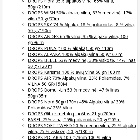
DROPS Flora 35% alpakos vilna, 65% vilna,
50gr/210m
DROPS WISH 50% alpakų vilna, 33% medvilnė, 17%
vilna 50 gr/70m
DROPS SKY 74 % Alpaka, 18 % poliamidas, 8 % vilna,
50 gr/190m
DROPS ANDES 65 % vilna, 35 % alpakų vilna, 100
gr/96 m
DROPS PUNA (100 % alpaka) 50 gr/ 110m
DROPS ALPAKA 100% alpakų vilna 50 g/167 m
DROPS BELLE 53% medvilnė, 33% viskozė, 14% linas
50 g /120 m
DROPS Karisma 100 % avių vilna 50 gr/100 m
DROPS AIR 70% Alpakų vilna, 23% Poliamidas, 7%
VILNA 50 GR/150M
DROPS Bomull-Lin 53 % medvilnė, 47 % linas
50gr/85m
DROPS Nord 50gr/170m 45% Alpakų vilna/ 30%
Poliamidas/ 25% Vilna
DROPS Glitter metalo pluoštas 21 gr/700m
FABEL 75% vilna, 25% poliamidas 50 gr/205m
DROPS SOFT TWEED 50 % merino vilna, 25 % alpakų
vilna, 25 % viskozė, 50 gr/130 m
DROPS POLARIS 100 gr/36m 100 % vilna