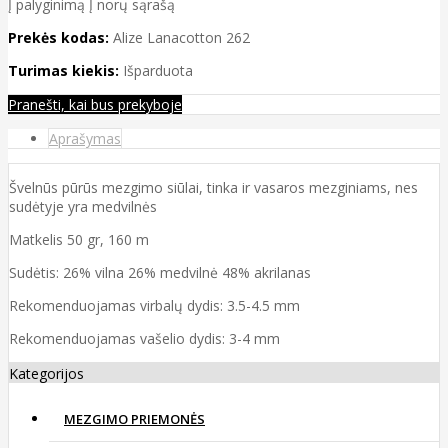
Į palyginimą
Į norų sąrašą
Prekės kodas:
Alize Lanacotton 262
Turimas kiekis:
Išparduota
Pranešti, kai bus prekyboje
Aprašymas
Švelnūs pūrūs mezgimo siūlai, tinka ir vasaros mezginiams, nes
sudėtyje yra medvilnės
Matkelis 50 gr, 160 m
Sudėtis: 26% vilna 26% medvilnė 48% akrilanas
Rekomenduojamas virbalų dydis: 3.5-4.5 mm
Rekomenduojamas vašelio dydis: 3-4 mm
Kategorijos
MEZGIMO PRIEMONĖS