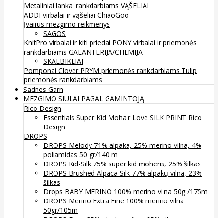
Metaliniai lankai rankdarbiams
VĄŠELIAI
ADDI virbalai ir vąšeliai
ChiaoGoo
Įvairūs mezgimo reikmenys
SAGOS
KnitPro virbalai ir kiti priedai
PONY virbalai ir priemonės
rankdarbiams
GALANTERIJA/CHEMIJA
SKALBIKLIAI
Pomponai
Clover
PRYM priemonės rankdarbiams
Tulip
priemonės rankdarbiams
Sadnes Garn
MEZGIMO SIŪLAI PAGAL GAMINTOJĄ
Rico Design
Essentials Super Kid Mohair Love SILK PRINT Rico
Design
DROPS
DROPS Melody 71% alpaka, 25% merino vilna, 4%
poliamidas 50 gr/140 m
DROPS Kid-Silk 75% super kid moheris, 25% šilkas
DROPS Brushed Alpaca Silk 77% alpakų vilna, 23%
šilkas
Drops BABY MERINO 100% merino vilna 50g /175m
DROPS Merino Extra Fine 100% merino vilna
50gr/105m