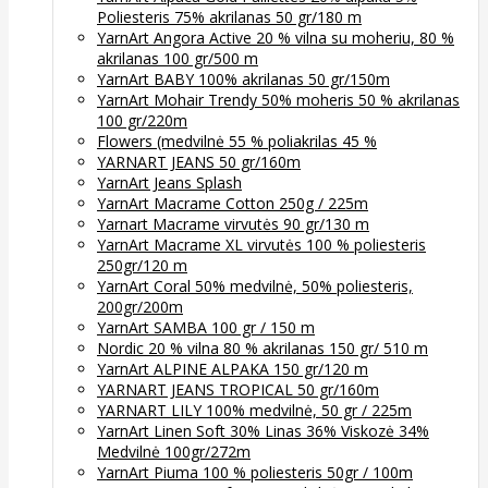
Poliesteris 75% akrilanas 50 gr/180 m
YarnArt Angora Active 20 % vilna su moheriu, 80 %
akrilanas 100 gr/500 m
YarnArt BABY 100% akrilanas 50 gr/150m
YarnArt Mohair Trendy 50% moheris 50 % akrilanas
100 gr/220m
Flowers (medvilnė 55 % poliakrilas 45 %
YARNART JEANS 50 gr/160m
YarnArt Jeans Splash
YarnArt Macrame Cotton 250g / 225m
Yarnart Macrame virvutės 90 gr/130 m
YarnArt Macrame XL virvutės 100 % poliesteris
250gr/120 m
YarnArt Coral 50% medvilnė, 50% poliesteris,
200gr/200m
YarnArt SAMBA 100 gr / 150 m
Nordic 20 % vilna 80 % akrilanas 150 gr/ 510 m
YarnArt ALPINE ALPAKA 150 gr/120 m
YARNART JEANS TROPICAL 50 gr/160m
YARNART LILY 100% medvilnė, 50 gr / 225m
YarnArt Linen Soft 30% Linas 36% Viskozė 34%
Medvilnė 100gr/272m
YarnArt Piuma 100 % poliesteris 50gr / 100m