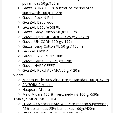
poliamidas 50gr/150m
Gazzal AURA 100 % australijos merino vilna
superwash 100gr/197 m
Gazzal Rock N Roll
GAZZAL Baby wool
GAZZAL Baby Wool XL
Gazzal Baby Cotton 50 gr/ 165 m
Gazzal Super KID MOHAIR 25 gr / 237 m
Gazzal UNICORN 100 gr/ 197 m
Gazzal Baby Cotton XL 50 gr / 105 m
GAZZAL Classic
Gazzal JEANS 50gr/170m
Gazzal BABY LOVE 50gr/115m
Gazzal HAPPY FEET
GAZZAL PERU ALPAKA 50 gr/120 m
Midara
Midara Bucle 90% vilna 10% poliamidas 100 gr/420m
ANGORA 2 Midara
Haapsalu Midara
Maxi Midara 100 % merc.medvilnė 100 gr/530m
HiMalaya MEZGIMO SIŪLAI
HiMALAYA socks BAMBOO 50% merino superwash,
25% poliamidas 25% bambukas 100gr/420m