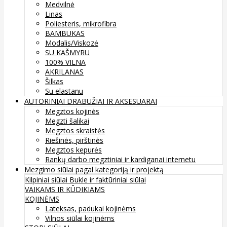
Medvilnė
Linas
Poliesteris, mikrofibra
BAMBUKAS
Modalis/Viskozė
SU KAŠMYRU
100% VILNA
AKRILANAS
Šilkas
Su elastanu
AUTORINIAI DRABUŽIAI IR AKSESUARAI
Megztos kojinės
Megzti šalikai
Megztos skraistės
Riešinės, pirštinės
Megztos kepurės
Rankų darbo megztiniai ir kardiganai internetu
Mezgimo siūlai pagal kategoriją ir projektą
Kilpiniai siūlai
Bukle ir faktūriniai siūlai
VAIKAMS IR KŪDIKIAMS
KOJINĖMS
Lateksas, padukai kojinėms
Vilnos siūlai kojinėms