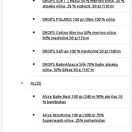
DROPS SOFT TWEED 50 % merino vilna, 25 %
alpakų vilna, 25 % viskozė, 50 gr/130 m
DROPS POLARIS 100 gr/36m 100 % vilna
DROPS Cotton Merino 50% merino vilna,
50% medvilnė 50 g/110 m
DROPS Safran 100 % medvilnė 50 gr/160 m
DROPS BabyAlpaca Silk 70% baby alpaka
vilna, 30% šilkas 50 g /167 m
ALIZE
Alize Baby Best 100 gr/240 m 90% akrilas 10
% bambukas
Alize Wooltime 100 gr/200 m 75%
Superwash vilna, 25% poliamidas