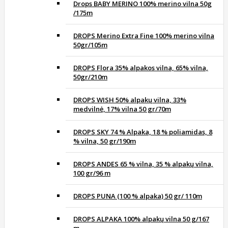
Drops BABY MERINO 100% merino vilna 50g
/175m
DROPS Merino Extra Fine 100% merino vilna
50gr/105m
DROPS Flora 35% alpakos vilna, 65% vilna,
50gr/210m
DROPS WISH 50% alpakų vilna, 33%
medvilnė, 17% vilna 50 gr/70m
DROPS SKY 74 % Alpaka, 18 % poliamidas, 8
% vilna, 50 gr/190m
DROPS ANDES 65 % vilna, 35 % alpakų vilna,
100 gr/96 m
DROPS PUNA (100 % alpaka) 50 gr/ 110m
DROPS ALPAKA 100% alpakų vilna 50 g/167
m