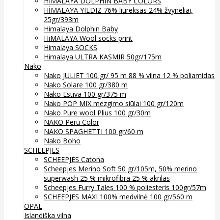
HIMALAYA DOLPHIN BABY COLORS
HİMALAYA YILDIZ 76% liureksas 24% žvyneliai,
25gr/393m
Himalaya Dolphin Baby
HiMALAYA Wool socks print
Himalaya SOCKS
Himalaya ULTRA KASMIR 50gr/175m
Nako
Nako JULIET 100 gr/ 95 m 88 % vilna 12 % poliamidas
Nako Solare 100 gr/380 m
Nako Estiva 100 gr/375 m
Nako POP MIX mezgimo siūlai 100 gr/120m
Nako Pure wool Plius 100 gr/30m
NAKO Peru Color
NAKO SPAGHETTI 100 gr/60 m
Nako Boho
SCHEEPJES
SCHEEPJES Catona
Scheepjes Merino Soft 50 gr/105m, 50% merino
superwash 25 % mikrofibra 25 % akrilas
Scheepjes Furry Tales 100 % poliesteris 100gr/57m
SCHEEPJES MAXI 100% medvilnė 100 gr/560 m
OPAL
Islandiška vilna