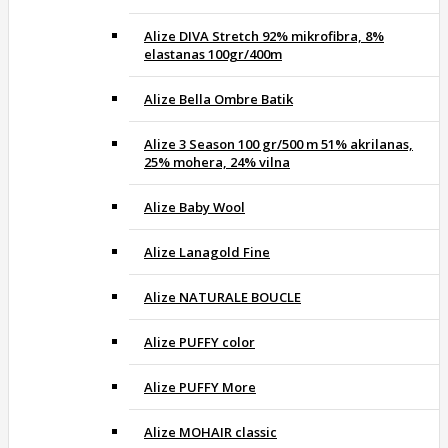
Alize DIVA Stretch 92% mikrofibra, 8%
elastanas 100gr/400m
Alize Bella Ombre Batik
Alize 3 Season 100 gr/500 m 51% akrilanas,
25% mohera, 24% vilna
Alize Baby Wool
Alize Lanagold Fine
Alize NATURALE BOUCLE
Alize PUFFY color
Alize PUFFY More
Alize MOHAIR classic