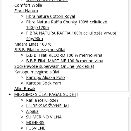
Comfort Wolle
Fibra Natura
Fibra natura Cotton Royal
Fibra Natura Raffia Chunky 100% celiuliozė
100gr/120m
FİBRA NATURA RAFFİA 100% celiuliozės virvutė
40g/90m
Midara Linas 100 %
B.B.B. Filati mezgimo siūlai
B.B.B. Filati RECORD 100 % merino vilna
B.B.B Filati MARTINE 100 % merino vilna
Sockenwolle superwash
OnLine (Vokietija)
Kartopu mezgimo siūlai
Kartopu Alpaka Polo
Kartopu Sock Yarn
Altin Basak
MEZGIMO SIŪLAI PAGAL SUDĖTĮ
Rafija (celiuliozė)
LIUREKSAS/ŽVYNELIAI
Alpaka
SU MERINO VILNA
MOHERIS
PUSVILNĖ