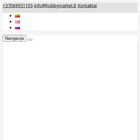
+37069931105
info@hobbymarket.lt
Kontaktai
Navigacija