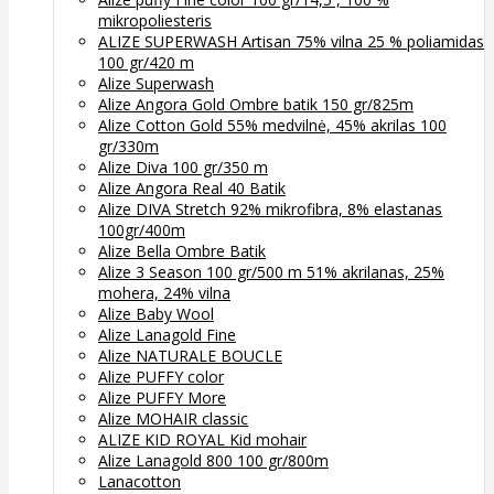
mikropoliesteris
ALIZE SUPERWASH Artisan 75% vilna 25 % poliamidas
100 gr/420 m
Alize Superwash
Alize Angora Gold Ombre batik 150 gr/825m
Alize Cotton Gold 55% medvilnė, 45% akrilas 100
gr/330m
Alize Diva 100 gr/350 m
Alize Angora Real 40 Batik
Alize DIVA Stretch 92% mikrofibra, 8% elastanas
100gr/400m
Alize Bella Ombre Batik
Alize 3 Season 100 gr/500 m 51% akrilanas, 25%
mohera, 24% vilna
Alize Baby Wool
Alize Lanagold Fine
Alize NATURALE BOUCLE
Alize PUFFY color
Alize PUFFY More
Alize MOHAIR classic
ALIZE KID ROYAL Kid mohair
Alize Lanagold 800 100 gr/800m
Lanacotton