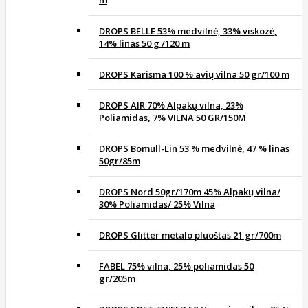
DROPS BELLE 53% medvilnė, 33% viskozė,
14% linas 50 g /120 m
DROPS Karisma 100 % avių vilna 50 gr/100 m
DROPS AIR 70% Alpakų vilna, 23%
Poliamidas, 7% VILNA 50 GR/150M
DROPS Bomull-Lin 53 % medvilnė, 47 % linas
50gr/85m
DROPS Nord 50gr/170m 45% Alpakų vilna/
30% Poliamidas/ 25% Vilna
DROPS Glitter metalo pluoštas 21 gr/700m
FABEL 75% vilna, 25% poliamidas 50
gr/205m