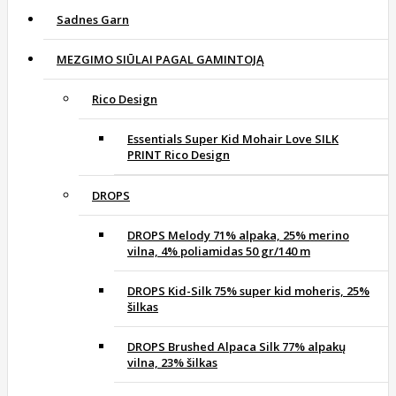
Sadnes Garn
MEZGIMO SIŪLAI PAGAL GAMINTOJĄ
Rico Design
Essentials Super Kid Mohair Love SILK
PRINT Rico Design
DROPS
DROPS Melody 71% alpaka, 25% merino
vilna, 4% poliamidas 50 gr/140 m
DROPS Kid-Silk 75% super kid moheris, 25%
šilkas
DROPS Brushed Alpaca Silk 77% alpakų
vilna, 23% šilkas