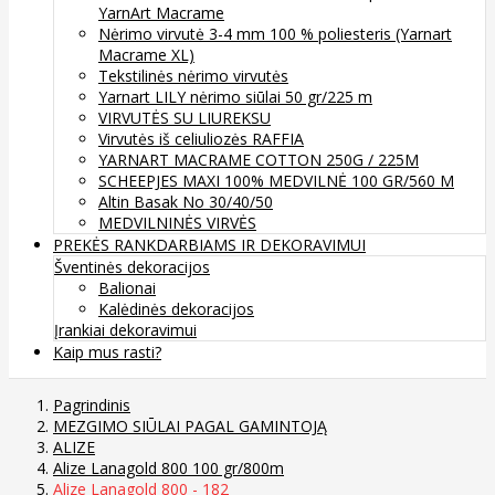
YarnArt Macrame
Nėrimo virvutė 3-4 mm 100 % poliesteris (Yarnart
Macrame XL)
Tekstilinės nėrimo virvutės
Yarnart LILY nėrimo siūlai 50 gr/225 m
VIRVUTĖS SU LIUREKSU
Virvutės iš celiuliozės RAFFIA
YARNART MACRAME COTTON 250G / 225M
SCHEEPJES MAXI 100% MEDVILNĖ 100 GR/560 M
Altin Basak No 30/40/50
MEDVILNINĖS VIRVĖS
PREKĖS RANKDARBIAMS IR DEKORAVIMUI
Šventinės dekoracijos
Balionai
Kalėdinės dekoracijos
Įrankiai dekoravimui
Kaip mus rasti?
Pagrindinis
MEZGIMO SIŪLAI PAGAL GAMINTOJĄ
ALIZE
Alize Lanagold 800 100 gr/800m
Alize Lanagold 800 - 182