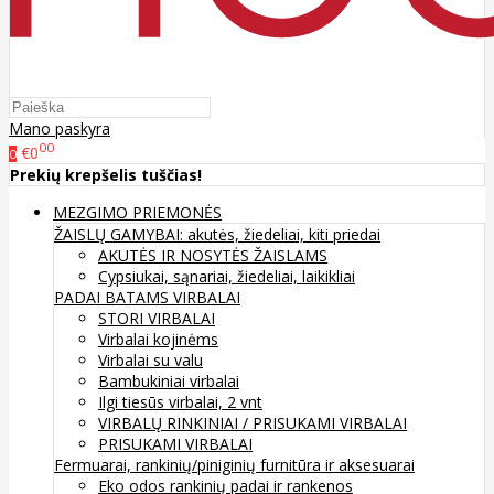
Mano paskyra
00
€0
0
Prekių krepšelis tuščias!
MEZGIMO PRIEMONĖS
ŽAISLŲ GAMYBAI: akutės, žiedeliai, kiti priedai
AKUTĖS IR NOSYTĖS ŽAISLAMS
Cypsiukai, sąnariai, žiedeliai, laikikliai
PADAI BATAMS
VIRBALAI
STORI VIRBALAI
Virbalai kojinėms
Virbalai su valu
Bambukiniai virbalai
Ilgi tiesūs virbalai, 2 vnt
VIRBALŲ RINKINIAI / PRISUKAMI VIRBALAI
PRISUKAMI VIRBALAI
Fermuarai, rankinių/piniginių furnitūra ir aksesuarai
Eko odos rankinių padai ir rankenos