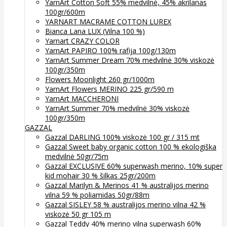
YarnArt Cotton Soft 55% medvilnė, 45% akrilanas
100gr/600m
YARNART MACRAME COTTON LUREX
Bianca Lana LUX (Vilna 100 %)
Yarnart CRAZY COLOR
YarnArt PAPIRO 100% rafija 100g/130m
YarnArt Summer Dream 70% medvilnė 30% viskozė
100gr/350m
Flowers Moonlight 260 gr/1000m
YarnArt Flowers MERINO 225 gr/590 m
YarnArt MACCHERONI
YarnArt Summer 70% medvilnė 30% viskozė
100gr/350m
GAZZAL
Gazzal DARLING 100% viskozė 100 gr / 315 mt
Gazzal Sweet baby organic cotton 100 % ekologiška
medvilnė 50gr/75m
Gazzal EXCLUSIVE 60% superwash merino, 10% super
kid mohair 30 % šilkas 25gr/200m
Gazzal Marilyn & Merinos 41 % australijos merino
vilna 59 % poliamidas 50gr/88m
Gazzal SISLEY 58 % australijos merino vilna 42 %
viskozė 50 gr 105 m
Gazzal Teddy 40% merino vilna superwash 60%