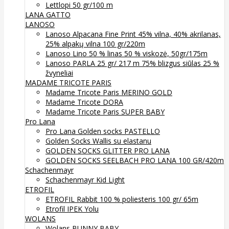
Lettlopi 50 gr/100 m
LANA GATTO
LANOSO
Lanoso Alpacana Fine Print 45% vilna, 40% akrilanas,
25% alpakų vilna 100 gr/220m
Lanoso Lino 50 % linas 50 % viskozė, 50gr/175m
Lanoso PARLA 25 gr/ 217 m 75% blizgus siūlas 25 %
žvyneliai
MADAME TRICOTE PARIS
Madame Tricote Paris MERINO GOLD
Madame Tricote DORA
Madame Tricote Paris SUPER BABY
Pro Lana
Pro Lana Golden socks PASTELLO
Golden Socks Wallis su elastanu
GOLDEN SOCKS GLITTER PRO LANA
GOLDEN SOCKS SEELBACH PRO LANA 100 GR/420m
Schachenmayr
Schachenmayr Kid Light
ETROFIL
ETROFIL Rabbit 100 % poliesteris 100 gr/ 65m
Etrofil IPEK Yolu
WOLANS
Wolans BUNNY BABY