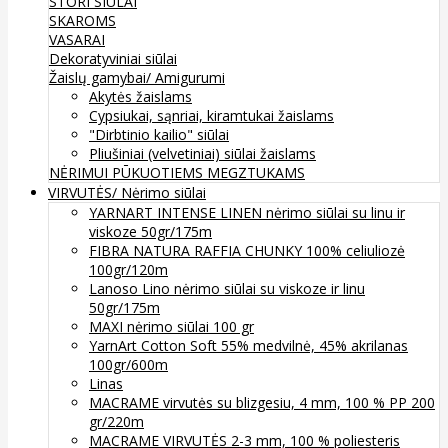
STORI SIŪLAI
SKAROMS
VASARAI
Dekoratyviniai siūlai
Žaislų gamybai/ Amigurumi
Akytės žaislams
Cypsiukai, sąnriai, kiramtukai žaislams
"Dirbtinio kailio" siūlai
Pliušiniai (velvetiniai) siūlai žaislams
NĖRIMUI
PŪKUOTIEMS MEGZTUKAMS
VIRVUTĖS/ Nėrimo siūlai
YARNART INTENSE LINEN nėrimo siūlai su linu ir
viskoze 50gr/175m
FIBRA NATURA RAFFIA CHUNKY 100% celiuliozė
100gr/120m
Lanoso Lino nėrimo siūlai su viskoze ir linu
50gr/175m
MAXI nėrimo siūlai 100 gr
YarnArt Cotton Soft 55% medvilnė, 45% akrilanas
100gr/600m
Linas
MACRAME virvutės su blizgesiu, 4 mm, 100 % PP 200
gr/220m
MACRAME VIRVUTĖS 2-3 mm, 100 % poliesteris