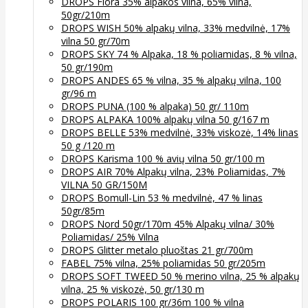
DROPS Flora 35% alpakos vilna, 65% vilna,
50gr/210m
DROPS WISH 50% alpakų vilna, 33% medvilnė, 17%
vilna 50 gr/70m
DROPS SKY 74 % Alpaka, 18 % poliamidas, 8 % vilna,
50 gr/190m
DROPS ANDES 65 % vilna, 35 % alpakų vilna, 100
gr/96 m
DROPS PUNA (100 % alpaka) 50 gr/ 110m
DROPS ALPAKA 100% alpakų vilna 50 g/167 m
DROPS BELLE 53% medvilnė, 33% viskozė, 14% linas
50 g /120 m
DROPS Karisma 100 % avių vilna 50 gr/100 m
DROPS AIR 70% Alpakų vilna, 23% Poliamidas, 7%
VILNA 50 GR/150M
DROPS Bomull-Lin 53 % medvilnė, 47 % linas
50gr/85m
DROPS Nord 50gr/170m 45% Alpakų vilna/ 30%
Poliamidas/ 25% Vilna
DROPS Glitter metalo pluoštas 21 gr/700m
FABEL 75% vilna, 25% poliamidas 50 gr/205m
DROPS SOFT TWEED 50 % merino vilna, 25 % alpakų
vilna, 25 % viskozė, 50 gr/130 m
DROPS POLARIS 100 gr/36m 100 % vilna