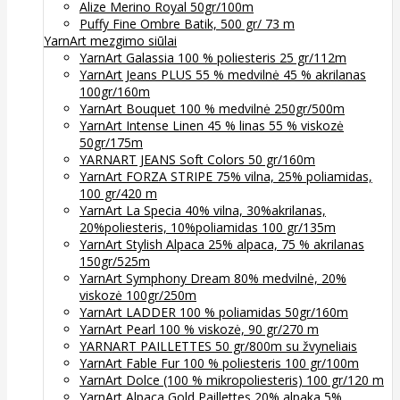
Alize Merino Royal 50gr/100m
Puffy Fine Ombre Batik, 500 gr/ 73 m
YarnArt mezgimo siūlai
YarnArt Galassia 100 % poliesteris 25 gr/112m
YarnArt Jeans PLUS 55 % medvilnė 45 % akrilanas
100gr/160m
YarnArt Bouquet 100 % medvilnė 250gr/500m
YarnArt Intense Linen 45 % linas 55 % viskozė
50gr/175m
YARNART JEANS Soft Colors 50 gr/160m
YarnArt FORZA STRIPE 75% vilna, 25% poliamidas,
100 gr/420 m
YarnArt La Specia 40% vilna, 30%akrilanas,
20%poliesteris, 10%poliamidas 100 gr/135m
YarnArt Stylish Alpaca 25% alpaca, 75 % akrilanas
150gr/525m
YarnArt Symphony Dream 80% medvilnė, 20%
viskozė 100gr/250m
YarnArt LADDER 100 % poliamidas 50gr/160m
YarnArt Pearl 100 % viskozė, 90 gr/270 m
YARNART PAILLETTES 50 gr/800m su žvyneliais
YarnArt Fable Fur 100 % poliesteris 100 gr/100m
YarnArt Dolce (100 % mikropoliesteris) 100 gr/120 m
YarnArt Alpaca Gold Paillettes 20% alpaka 5%