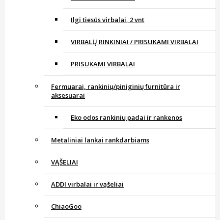
Ilgi tiesūs virbalai, 2 vnt
VIRBALŲ RINKINIAI / PRISUKAMI VIRBALAI
PRISUKAMI VIRBALAI
Fermuarai, rankinių/piniginių furnitūra ir
aksesuarai
Eko odos rankinių padai ir rankenos
Metaliniai lankai rankdarbiams
VĄŠELIAI
ADDI virbalai ir vąšeliai
ChiaoGoo