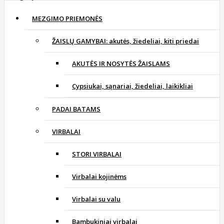
MEZGIMO PRIEMONĖS
ŽAISLŲ GAMYBAI: akutės, žiedeliai, kiti priedai
AKUTĖS IR NOSYTĖS ŽAISLAMS
Cypsiukai, sąnariai, žiedeliai, laikikliai
PADAI BATAMS
VIRBALAI
STORI VIRBALAI
Virbalai kojinėms
Virbalai su valu
Bambukiniai virbalai