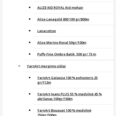
ALIZE KID ROYAL Kid mohair
Alize Lanagold 800 100 gr/800m
Lanacotton
Alize Merino Royal 50gr/100m
Puffy Fine Ombre Batik, 500 gr/ 73 m
YarnArt mezgimo siūlai
YarnArt Galassia 100 % poliesteris 25
gr/112m
YarnArt Jeans PLUS 55 % medvilnė 45 %
akrilanas 100gr/160m
YarnArt Bouquet 100 % medvilnė
250gr/500m