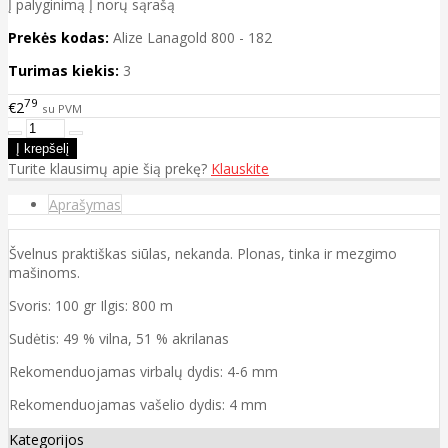
Į palyginimą
Į norų sąrašą
Prekės kodas:
Alize Lanagold 800 - 182
Turimas kiekis:
3
79
€2
su PVM
Turite klausimų apie šią prekę?
Klauskite
Aprašymas
Švelnus praktiškas siūlas, nekanda. Plonas, tinka ir mezgimo
mašinoms.
Svoris: 100 gr Ilgis: 800 m
Sudėtis: 49 % vilna, 51 % akrilanas
Rekomenduojamas virbalų dydis: 4-6 mm
Rekomenduojamas vašelio dydis: 4 mm
Kategorijos