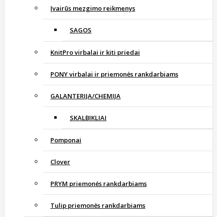
Įvairūs mezgimo reikmenys
SAGOS
KnitPro virbalai ir kiti priedai
PONY virbalai ir priemonės rankdarbiams
GALANTERIJA/CHEMIJA
SKALBIKLIAI
Pomponai
Clover
PRYM priemonės rankdarbiams
Tulip priemonės rankdarbiams