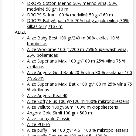
DROPS Cotton Merino 50% merino vilna, 50%
medvilnė 50 g/110 m
DROPS Safran 100 % medvilnė 50 gr/160 m
DROPS BabyAlpaca Silk 70% baby alpaka vilna, 30%
šilkas 50 g /167 m
ALIZE
Alize Baby Best 100 gr/240 m 90% akrilas 10 %
bambukas
Alize Wooltime 100 gr/200 m 75% Superwash vilna,
25% poliamidas
Alize Superlana Maxi 100 gr/100 m 25% vilna 75 %
akrilanas
Alize Angora Gold Batik 20 % vilna 80 % akrilanas 100
gr/550m
Alize Superlana Maxi Batik 100 gr/100 m 25% vilna 75
% akrilanas
Alize Angora Real 40
Alize Softy Plus 100 gr/120 m 100% mikropoliesteris
Alize Velluto 100gr/68m 100% mikropoliesteris
Angora Gold Simli 100 gr / 500 m
Alize Lanagold Classic
Alize PUFFY
Alize puffy Fine 100 gr/14,5 , 100 % mikropoliesteris
Alize puffy Fine color 100 gr/14,5 , 100 %