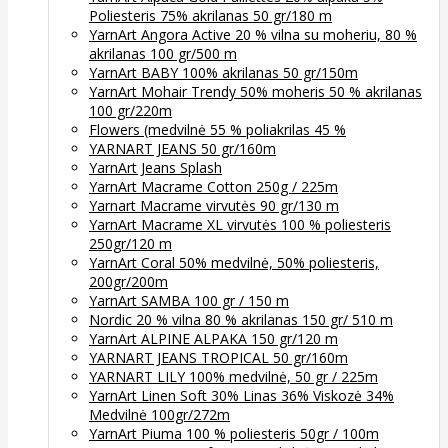
Poliesteris 75% akrilanas 50 gr/180 m
YarnArt Angora Active 20 % vilna su moheriu, 80 %
akrilanas 100 gr/500 m
YarnArt BABY 100% akrilanas 50 gr/150m
YarnArt Mohair Trendy 50% moheris 50 % akrilanas
100 gr/220m
Flowers (medvilnė 55 % poliakrilas 45 %
YARNART JEANS 50 gr/160m
YarnArt Jeans Splash
YarnArt Macrame Cotton 250g / 225m
Yarnart Macrame virvutės 90 gr/130 m
YarnArt Macrame XL virvutės 100 % poliesteris
250gr/120 m
YarnArt Coral 50% medvilnė, 50% poliesteris,
200gr/200m
YarnArt SAMBA 100 gr / 150 m
Nordic 20 % vilna 80 % akrilanas 150 gr/ 510 m
YarnArt ALPINE ALPAKA 150 gr/120 m
YARNART JEANS TROPICAL 50 gr/160m
YARNART LILY 100% medvilnė, 50 gr / 225m
YarnArt Linen Soft 30% Linas 36% Viskozė 34%
Medvilnė 100gr/272m
YarnArt Piuma 100 % poliesteris 50gr / 100m