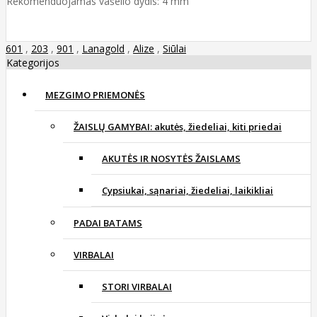
Rekomenduojamas vašelio dydis: 4 mm
601
,
203
,
901
,
Lanagold
,
Alize
,
Siūlai
Kategorijos
MEZGIMO PRIEMONĖS
ŽAISLŲ GAMYBAI: akutės, žiedeliai, kiti priedai
AKUTĖS IR NOSYTĖS ŽAISLAMS
Cypsiukai, sąnariai, žiedeliai, laikikliai
PADAI BATAMS
VIRBALAI
STORI VIRBALAI