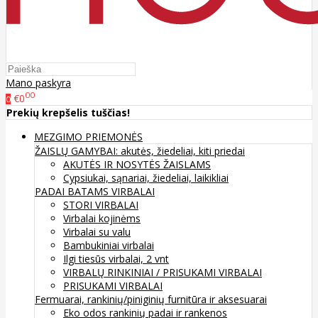
Mano paskyra
00
€0
0
Prekių krepšelis tuščias!
MEZGIMO PRIEMONĖS
ŽAISLŲ GAMYBAI: akutės, žiedeliai, kiti priedai
AKUTĖS IR NOSYTĖS ŽAISLAMS
Cypsiukai, sąnariai, žiedeliai, laikikliai
PADAI BATAMS
VIRBALAI
STORI VIRBALAI
Virbalai kojinėms
Virbalai su valu
Bambukiniai virbalai
Ilgi tiesūs virbalai, 2 vnt
VIRBALŲ RINKINIAI / PRISUKAMI VIRBALAI
PRISUKAMI VIRBALAI
Fermuarai, rankinių/piniginių furnitūra ir aksesuarai
Eko odos rankinių padai ir rankenos