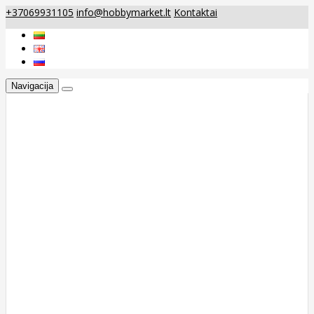
+37069931105
info@hobbymarket.lt
Kontaktai
Navigacija