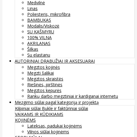
Medvilnė
Linas
Poliesteris, mikrofibra
BAMBUKAS
Modalis/Viskozė
SU KAŠMYRU
100% VILNA
AKRILANAS
Šilkas
Su elastanu
AUTORINIAI DRABUŽIAI IR AKSESUARAI
Megztos kojinės
Megzti šalikai
Megztos skraistės
Riešinės, pirštinės
Megztos kepurės
Rankų darbo megztiniai ir kardiganai internetu
Mezgimo siūlai pagal kategoriją ir projektą
Kilpiniai siūlai
Bukle ir faktūriniai siūlai
VAIKAMS IR KŪDIKIAMS
KOJINĖMS
Lateksas, padukai kojinėms
Vilnos siūlai kojinėms