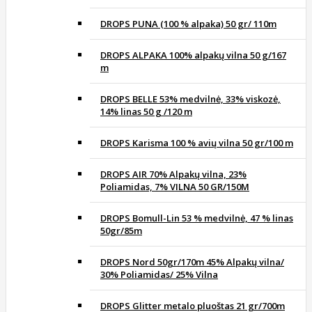
DROPS PUNA (100 % alpaka) 50 gr/ 110m
DROPS ALPAKA 100% alpakų vilna 50 g/167
m
DROPS BELLE 53% medvilnė, 33% viskozė,
14% linas 50 g /120 m
DROPS Karisma 100 % avių vilna 50 gr/100 m
DROPS AIR 70% Alpakų vilna, 23%
Poliamidas, 7% VILNA 50 GR/150M
DROPS Bomull-Lin 53 % medvilnė, 47 % linas
50gr/85m
DROPS Nord 50gr/170m 45% Alpakų vilna/
30% Poliamidas/ 25% Vilna
DROPS Glitter metalo pluoštas 21 gr/700m