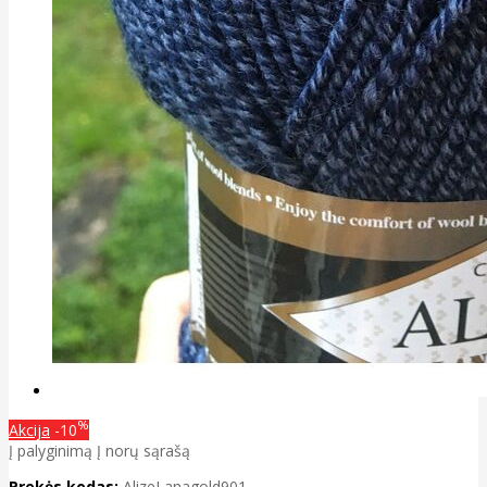
%
Akcija
-10
Į palyginimą
Į norų sąrašą
Prekės kodas:
AlizeLanagold901