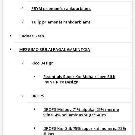
PRYM priemonės rankdarbiams
Tulip priemonės rankdarbiams
Sadnes Garn
MEZGIMO SIŪLAI PAGAL GAMINTOJĄ
Rico Design
Essentials Super Kid Mohair Love SILK
PRINT Rico Design
DROPS
DROPS Melody 71% alpaka, 25% merino
vilna, 4% poliamidas 50 gr/140 m
DROPS Kid-Silk 75% super kid moheris, 25%
šilkas