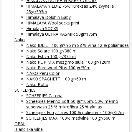
HIMALAYA DOLPHIN BABY COLORS
HİMALAYA YILDIZ 76% liureksas 24% žvyneliai,
25gr/393m
Himalaya Dolphin Baby
HiMALAYA Wool socks print
Himalaya SOCKS
Himalaya ULTRA KASMIR 50gr/175m
Nako
Nako JULIET 100 gr/ 95 m 88 % vilna 12 % poliamidas
Nako Solare 100 gr/380 m
Nako Estiva 100 gr/375 m
Nako POP MIX mezgimo siūlai 100 gr/120m
Nako Pure wool Plius 100 gr/30m
NAKO Peru Color
NAKO SPAGHETTI 100 gr/60 m
Nako Boho
SCHEEPJES
SCHEEPJES Catona
Scheepjes Merino Soft 50 gr/105m, 50% merino
superwash 25 % mikrofibra 25 % akrilas
Scheepjes Furry Tales 100 % poliesteris 100gr/57m
SCHEEPJES MAXI 100% medvilnė 100 gr/560 m
OPAL
Islandiška vilna