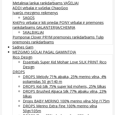
Metaliniai lankai rankdarbiams
VĄŠELIAI
ADDI virbalai ir vąšeliai
ChiaoGoo
Įvairūs mezgimo reikmenys
SAGOS
KnitPro virbalai ir kiti priedai
PONY virbalai ir priemonės
rankdarbiams
GALANTERIJA/CHEMIJA
SKALBIKLIAI
Pomponai
Clover
PRYM priemonės rankdarbiams
Tulip
priemonės rankdarbiams
Sadnes Garn
MEZGIMO SIŪLAI PAGAL GAMINTOJĄ
Rico Design
Essentials Super Kid Mohair Love SILK PRINT Rico
Design
DROPS
DROPS Melody 71% alpaka, 25% merino vilna, 4%
poliamidas 50 gr/140 m
DROPS Kid-Silk 75% super kid moheris, 25% šilkas
DROPS Brushed Alpaca Silk 77% alpakų vilna, 23%
šilkas
Drops BABY MERINO 100% merino vilna 50g /175m
DROPS Merino Extra Fine 100% merino vilna
50gr/105m