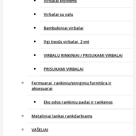
Virbalai kojinėms
Virbalai su valu
Bambukiniai virbalai
Ilgi tiesūs virbalai, 2 vnt
VIRBALŲ RINKINIAI / PRISUKAMI VIRBALAI
PRISUKAMI VIRBALAI
Fermuarai, rankinių/piniginių furnitūra ir
aksesuarai
Eko odos rankinių padai ir rankenos
Metaliniai lankai rankdarbiams
VĄŠELIAI