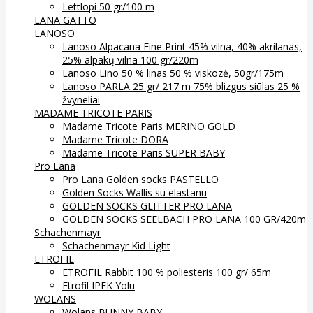
Lettlopi 50 gr/100 m
LANA GATTO
LANOSO
Lanoso Alpacana Fine Print 45% vilna, 40% akrilanas,
25% alpakų vilna 100 gr/220m
Lanoso Lino 50 % linas 50 % viskozė, 50gr/175m
Lanoso PARLA 25 gr/ 217 m 75% blizgus siūlas 25 %
žvyneliai
MADAME TRICOTE PARIS
Madame Tricote Paris MERINO GOLD
Madame Tricote DORA
Madame Tricote Paris SUPER BABY
Pro Lana
Pro Lana Golden socks PASTELLO
Golden Socks Wallis su elastanu
GOLDEN SOCKS GLITTER PRO LANA
GOLDEN SOCKS SEELBACH PRO LANA 100 GR/420m
Schachenmayr
Schachenmayr Kid Light
ETROFIL
ETROFIL Rabbit 100 % poliesteris 100 gr/ 65m
Etrofil IPEK Yolu
WOLANS
Wolans BUNNY BABY