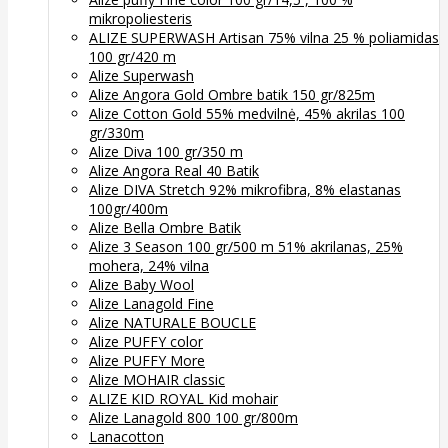
mikropoliesteris
ALIZE SUPERWASH Artisan 75% vilna 25 % poliamidas
100 gr/420 m
Alize Superwash
Alize Angora Gold Ombre batik 150 gr/825m
Alize Cotton Gold 55% medvilnė, 45% akrilas 100
gr/330m
Alize Diva 100 gr/350 m
Alize Angora Real 40 Batik
Alize DIVA Stretch 92% mikrofibra, 8% elastanas
100gr/400m
Alize Bella Ombre Batik
Alize 3 Season 100 gr/500 m 51% akrilanas, 25%
mohera, 24% vilna
Alize Baby Wool
Alize Lanagold Fine
Alize NATURALE BOUCLE
Alize PUFFY color
Alize PUFFY More
Alize MOHAIR classic
ALIZE KID ROYAL Kid mohair
Alize Lanagold 800 100 gr/800m
Lanacotton