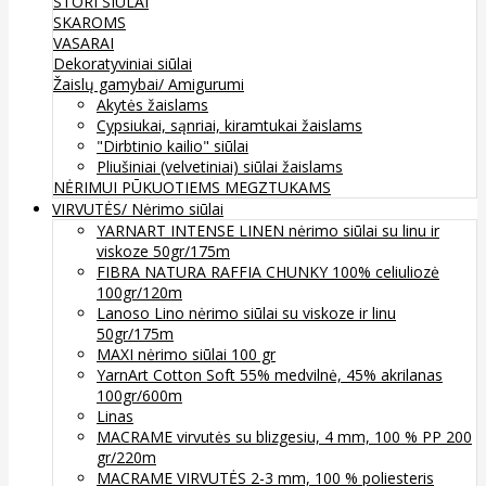
STORI SIŪLAI
SKAROMS
VASARAI
Dekoratyviniai siūlai
Žaislų gamybai/ Amigurumi
Akytės žaislams
Cypsiukai, sąnriai, kiramtukai žaislams
"Dirbtinio kailio" siūlai
Pliušiniai (velvetiniai) siūlai žaislams
NĖRIMUI
PŪKUOTIEMS MEGZTUKAMS
VIRVUTĖS/ Nėrimo siūlai
YARNART INTENSE LINEN nėrimo siūlai su linu ir
viskoze 50gr/175m
FIBRA NATURA RAFFIA CHUNKY 100% celiuliozė
100gr/120m
Lanoso Lino nėrimo siūlai su viskoze ir linu
50gr/175m
MAXI nėrimo siūlai 100 gr
YarnArt Cotton Soft 55% medvilnė, 45% akrilanas
100gr/600m
Linas
MACRAME virvutės su blizgesiu, 4 mm, 100 % PP 200
gr/220m
MACRAME VIRVUTĖS 2-3 mm, 100 % poliesteris