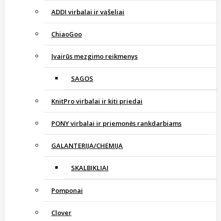
ADDI virbalai ir vąšeliai
ChiaoGoo
Įvairūs mezgimo reikmenys
SAGOS
KnitPro virbalai ir kiti priedai
PONY virbalai ir priemonės rankdarbiams
GALANTERIJA/CHEMIJA
SKALBIKLIAI
Pomponai
Clover