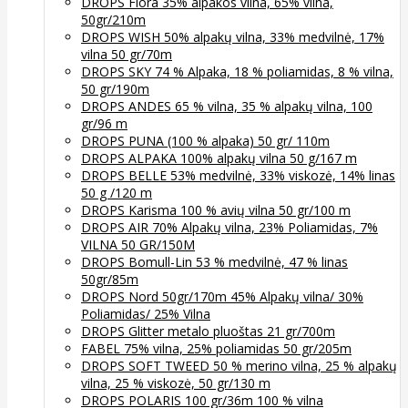
DROPS Flora 35% alpakos vilna, 65% vilna,
50gr/210m
DROPS WISH 50% alpakų vilna, 33% medvilnė, 17%
vilna 50 gr/70m
DROPS SKY 74 % Alpaka, 18 % poliamidas, 8 % vilna,
50 gr/190m
DROPS ANDES 65 % vilna, 35 % alpakų vilna, 100
gr/96 m
DROPS PUNA (100 % alpaka) 50 gr/ 110m
DROPS ALPAKA 100% alpakų vilna 50 g/167 m
DROPS BELLE 53% medvilnė, 33% viskozė, 14% linas
50 g /120 m
DROPS Karisma 100 % avių vilna 50 gr/100 m
DROPS AIR 70% Alpakų vilna, 23% Poliamidas, 7%
VILNA 50 GR/150M
DROPS Bomull-Lin 53 % medvilnė, 47 % linas
50gr/85m
DROPS Nord 50gr/170m 45% Alpakų vilna/ 30%
Poliamidas/ 25% Vilna
DROPS Glitter metalo pluoštas 21 gr/700m
FABEL 75% vilna, 25% poliamidas 50 gr/205m
DROPS SOFT TWEED 50 % merino vilna, 25 % alpakų
vilna, 25 % viskozė, 50 gr/130 m
DROPS POLARIS 100 gr/36m 100 % vilna