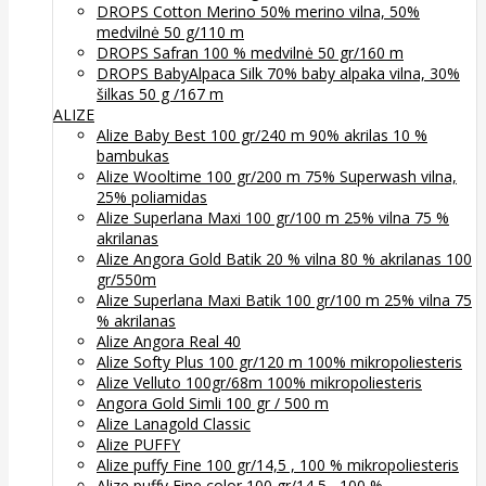
DROPS Cotton Merino 50% merino vilna, 50%
medvilnė 50 g/110 m
DROPS Safran 100 % medvilnė 50 gr/160 m
DROPS BabyAlpaca Silk 70% baby alpaka vilna, 30%
šilkas 50 g /167 m
ALIZE
Alize Baby Best 100 gr/240 m 90% akrilas 10 %
bambukas
Alize Wooltime 100 gr/200 m 75% Superwash vilna,
25% poliamidas
Alize Superlana Maxi 100 gr/100 m 25% vilna 75 %
akrilanas
Alize Angora Gold Batik 20 % vilna 80 % akrilanas 100
gr/550m
Alize Superlana Maxi Batik 100 gr/100 m 25% vilna 75
% akrilanas
Alize Angora Real 40
Alize Softy Plus 100 gr/120 m 100% mikropoliesteris
Alize Velluto 100gr/68m 100% mikropoliesteris
Angora Gold Simli 100 gr / 500 m
Alize Lanagold Classic
Alize PUFFY
Alize puffy Fine 100 gr/14,5 , 100 % mikropoliesteris
Alize puffy Fine color 100 gr/14,5 , 100 %