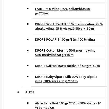
FABEL 75% vilna, 25% poliamidas 50
gr/205m
DROPS SOFT TWEED 50 % merino vilna, 25 %
alpakų vilna, 25 % viskozė, 50 gr/130 m
DROPS POLARIS 100 gr/36m 100 % vilna
DROPS Cotton Merino 50% merino vilna,
50% medvilnė 50 g/110 m
DROPS Safran 100 % medvilnė 50 gr/160 m
DROPS BabyAlpaca Silk 70% baby alpaka
vilna, 30% šilkas 50 g /167 m
ALIZE
Alize Baby Best 100 gr/240 m 90% akrilas 10
% bambukas