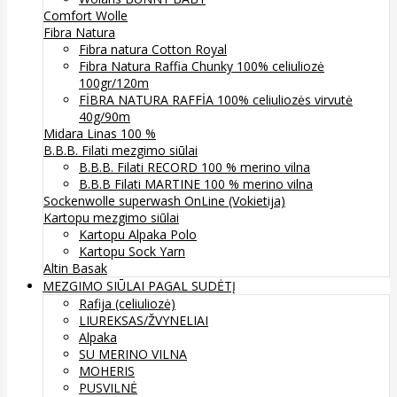
Comfort Wolle
Fibra Natura
Fibra natura Cotton Royal
Fibra Natura Raffia Chunky 100% celiuliozė
100gr/120m
FİBRA NATURA RAFFİA 100% celiuliozės virvutė
40g/90m
Midara Linas 100 %
B.B.B. Filati mezgimo siūlai
B.B.B. Filati RECORD 100 % merino vilna
B.B.B Filati MARTINE 100 % merino vilna
Sockenwolle superwash
OnLine (Vokietija)
Kartopu mezgimo siūlai
Kartopu Alpaka Polo
Kartopu Sock Yarn
Altin Basak
MEZGIMO SIŪLAI PAGAL SUDĖTĮ
Rafija (celiuliozė)
LIUREKSAS/ŽVYNELIAI
Alpaka
SU MERINO VILNA
MOHERIS
PUSVILNĖ