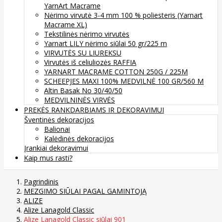
YarnArt Macrame
Nėrimo virvutė 3-4 mm 100 % poliesteris (Yarnart
Macrame XL)
Tekstilinės nėrimo virvutės
Yarnart LILY nėrimo siūlai 50 gr/225 m
VIRVUTĖS SU LIUREKSU
Virvutės iš celiuliozės RAFFIA
YARNART MACRAME COTTON 250G / 225M
SCHEEPJES MAXI 100% MEDVILNĖ 100 GR/560 M
Altin Basak No 30/40/50
MEDVILNINĖS VIRVĖS
PREKĖS RANKDARBIAMS IR DEKORAVIMUI
Šventinės dekoracijos
Balionai
Kalėdinės dekoracijos
Įrankiai dekoravimui
Kaip mus rasti?
Pagrindinis
MEZGIMO SIŪLAI PAGAL GAMINTOJĄ
ALIZE
Alize Lanagold Classic
Alize Lanagold Classic siūlai 901