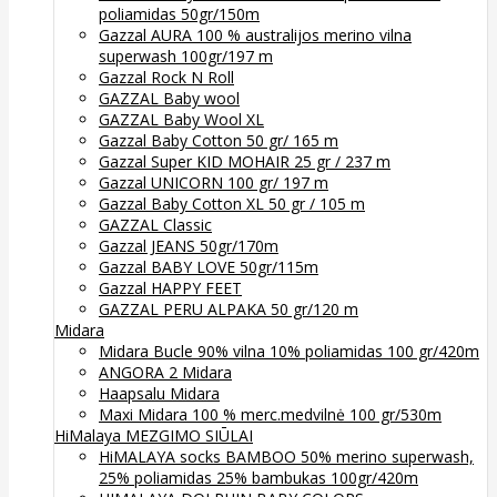
poliamidas 50gr/150m
Gazzal AURA 100 % australijos merino vilna
superwash 100gr/197 m
Gazzal Rock N Roll
GAZZAL Baby wool
GAZZAL Baby Wool XL
Gazzal Baby Cotton 50 gr/ 165 m
Gazzal Super KID MOHAIR 25 gr / 237 m
Gazzal UNICORN 100 gr/ 197 m
Gazzal Baby Cotton XL 50 gr / 105 m
GAZZAL Classic
Gazzal JEANS 50gr/170m
Gazzal BABY LOVE 50gr/115m
Gazzal HAPPY FEET
GAZZAL PERU ALPAKA 50 gr/120 m
Midara
Midara Bucle 90% vilna 10% poliamidas 100 gr/420m
ANGORA 2 Midara
Haapsalu Midara
Maxi Midara 100 % merc.medvilnė 100 gr/530m
HiMalaya MEZGIMO SIŪLAI
HiMALAYA socks BAMBOO 50% merino superwash,
25% poliamidas 25% bambukas 100gr/420m