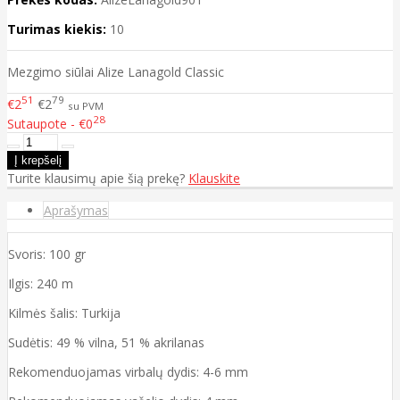
Turimas kiekis:
10
Mezgimo siūlai Alize Lanagold Classic
51
79
€2
€2
su PVM
28
Sutaupote - €0
Turite klausimų apie šią prekę?
Klauskite
Aprašymas
Svoris: 100 gr
Ilgis: 240 m
Kilmės šalis: Turkija
Sudėtis: 49 % vilna, 51 % akrilanas
Rekomenduojamas virbalų dydis: 4-6 mm