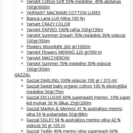
YarnArt Cotton Soft 55% medvilnė, 45% akrilanas
100gr/600m
YARNART MACRAME COTTON LUREX
Bianca Lana LUX (Vilna 100 %)
Yarnart CRAZY COLOR
YarnArt PAPIRO 100% rafija 100g/130m
YarnArt Summer Dream 70% medvilnė 30% viskozė
100gr/350m
Flowers Moonlight 260 gr/1000m
YarnArt Flowers MERINO 225 gr/590 m
YarnArt MACCHERONI
YarnArt Summer 70% medvilnė 30% viskozė
100gr/350m
GAZZAL
Gazzal DARLING 100% viskozė 100 gr / 315 mt
Gazzal Sweet baby organic cotton 100 % ekologiška
medvilnė 50gr/75m
Gazzal EXCLUSIVE 60% superwash merino, 10% super
kid mohair 30 % šilkas 25gr/200m
Gazzal Marilyn & Merinos 41 % australijos merino
vilna 59 % poliamidas 50gr/88m
Gazzal SISLEY 58 % australijos merino vilna 42 %
viskozė 50 gr 105 m
Gazzal Teddy 40% merino vilna superwash 60%