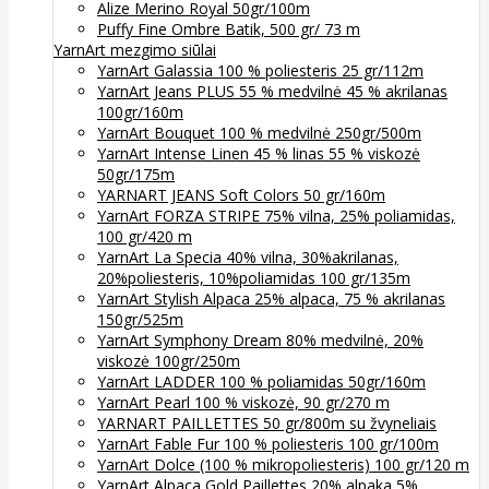
Alize Merino Royal 50gr/100m
Puffy Fine Ombre Batik, 500 gr/ 73 m
YarnArt mezgimo siūlai
YarnArt Galassia 100 % poliesteris 25 gr/112m
YarnArt Jeans PLUS 55 % medvilnė 45 % akrilanas
100gr/160m
YarnArt Bouquet 100 % medvilnė 250gr/500m
YarnArt Intense Linen 45 % linas 55 % viskozė
50gr/175m
YARNART JEANS Soft Colors 50 gr/160m
YarnArt FORZA STRIPE 75% vilna, 25% poliamidas,
100 gr/420 m
YarnArt La Specia 40% vilna, 30%akrilanas,
20%poliesteris, 10%poliamidas 100 gr/135m
YarnArt Stylish Alpaca 25% alpaca, 75 % akrilanas
150gr/525m
YarnArt Symphony Dream 80% medvilnė, 20%
viskozė 100gr/250m
YarnArt LADDER 100 % poliamidas 50gr/160m
YarnArt Pearl 100 % viskozė, 90 gr/270 m
YARNART PAILLETTES 50 gr/800m su žvyneliais
YarnArt Fable Fur 100 % poliesteris 100 gr/100m
YarnArt Dolce (100 % mikropoliesteris) 100 gr/120 m
YarnArt Alpaca Gold Paillettes 20% alpaka 5%