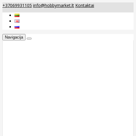
+37069931105
info@hobbymarket.lt
Kontaktai
Navigacija