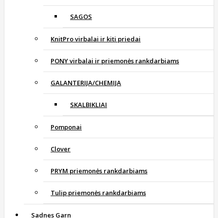
SAGOS
KnitPro virbalai ir kiti priedai
PONY virbalai ir priemonės rankdarbiams
GALANTERIJA/CHEMIJA
SKALBIKLIAI
Pomponai
Clover
PRYM priemonės rankdarbiams
Tulip priemonės rankdarbiams
Sadnes Garn