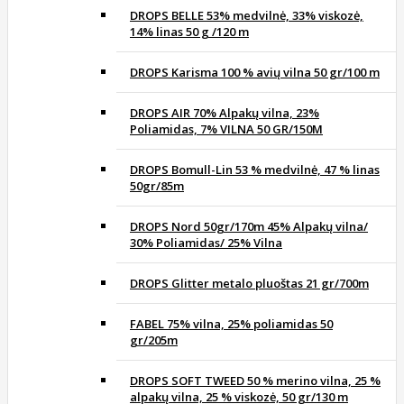
DROPS BELLE 53% medvilnė, 33% viskozė,
14% linas 50 g /120 m
DROPS Karisma 100 % avių vilna 50 gr/100 m
DROPS AIR 70% Alpakų vilna, 23%
Poliamidas, 7% VILNA 50 GR/150M
DROPS Bomull-Lin 53 % medvilnė, 47 % linas
50gr/85m
DROPS Nord 50gr/170m 45% Alpakų vilna/
30% Poliamidas/ 25% Vilna
DROPS Glitter metalo pluoštas 21 gr/700m
FABEL 75% vilna, 25% poliamidas 50
gr/205m
DROPS SOFT TWEED 50 % merino vilna, 25 %
alpakų vilna, 25 % viskozė, 50 gr/130 m