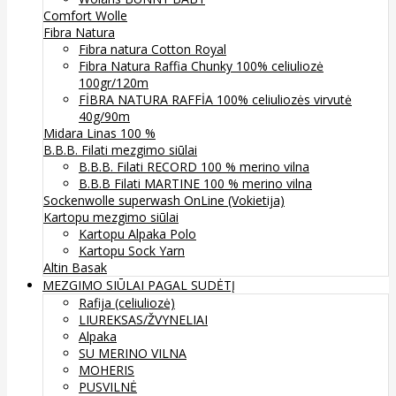
Comfort Wolle
Fibra Natura
Fibra natura Cotton Royal
Fibra Natura Raffia Chunky 100% celiuliozė
100gr/120m
FİBRA NATURA RAFFİA 100% celiuliozės virvutė
40g/90m
Midara Linas 100 %
B.B.B. Filati mezgimo siūlai
B.B.B. Filati RECORD 100 % merino vilna
B.B.B Filati MARTINE 100 % merino vilna
Sockenwolle superwash
OnLine (Vokietija)
Kartopu mezgimo siūlai
Kartopu Alpaka Polo
Kartopu Sock Yarn
Altin Basak
MEZGIMO SIŪLAI PAGAL SUDĖTĮ
Rafija (celiuliozė)
LIUREKSAS/ŽVYNELIAI
Alpaka
SU MERINO VILNA
MOHERIS
PUSVILNĖ