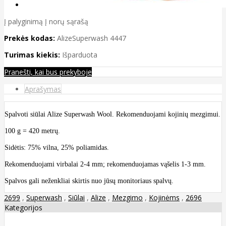
Į palyginimą
Į norų sąrašą
Prekės kodas:
AlizeSuperwash 4447
Turimas kiekis:
Išparduota
Pranešti, kai bus prekyboje
Aprašymas
Spalvoti siūlai Alize Superwash Wool. Rekomenduojami kojinių mezgimui.
100 g = 420 metrų.
Sidėtis: 75% vilna, 25% poliamidas.
Rekomenduojami virbalai 2-4 mm; rekomenduojamas vąšelis 1-3 mm.
Spalvos gali neženkliai skirtis nuo jūsų monitoriaus spalvų.
2699
,
Superwash
,
Siūlai
,
Alize
,
Mezgimo
,
Kojinėms
,
2696
Kategorijos