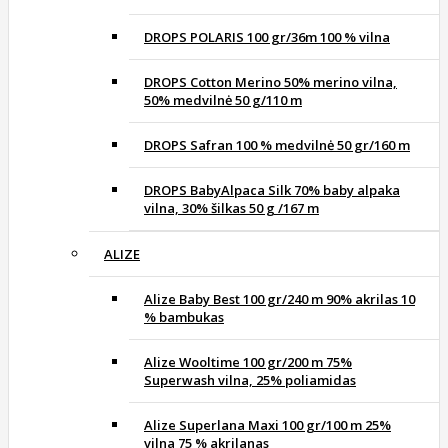
DROPS POLARIS 100 gr/36m 100 % vilna
DROPS Cotton Merino 50% merino vilna,
50% medvilnė 50 g/110 m
DROPS Safran 100 % medvilnė 50 gr/160 m
DROPS BabyAlpaca Silk 70% baby alpaka
vilna, 30% šilkas 50 g /167 m
ALIZE
Alize Baby Best 100 gr/240 m 90% akrilas 10
% bambukas
Alize Wooltime 100 gr/200 m 75%
Superwash vilna, 25% poliamidas
Alize Superlana Maxi 100 gr/100 m 25%
vilna 75 % akrilanas