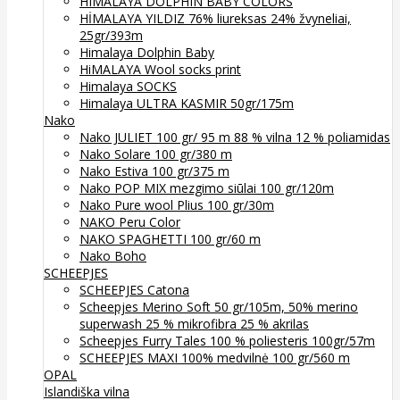
HIMALAYA DOLPHIN BABY COLORS
HİMALAYA YILDIZ 76% liureksas 24% žvyneliai,
25gr/393m
Himalaya Dolphin Baby
HiMALAYA Wool socks print
Himalaya SOCKS
Himalaya ULTRA KASMIR 50gr/175m
Nako
Nako JULIET 100 gr/ 95 m 88 % vilna 12 % poliamidas
Nako Solare 100 gr/380 m
Nako Estiva 100 gr/375 m
Nako POP MIX mezgimo siūlai 100 gr/120m
Nako Pure wool Plius 100 gr/30m
NAKO Peru Color
NAKO SPAGHETTI 100 gr/60 m
Nako Boho
SCHEEPJES
SCHEEPJES Catona
Scheepjes Merino Soft 50 gr/105m, 50% merino
superwash 25 % mikrofibra 25 % akrilas
Scheepjes Furry Tales 100 % poliesteris 100gr/57m
SCHEEPJES MAXI 100% medvilnė 100 gr/560 m
OPAL
Islandiška vilna