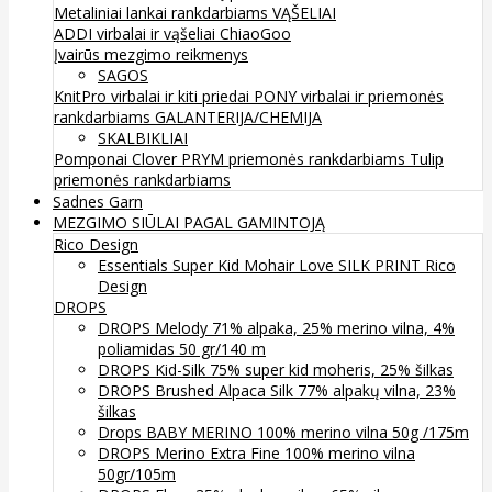
Metaliniai lankai rankdarbiams
VĄŠELIAI
ADDI virbalai ir vąšeliai
ChiaoGoo
Įvairūs mezgimo reikmenys
SAGOS
KnitPro virbalai ir kiti priedai
PONY virbalai ir priemonės
rankdarbiams
GALANTERIJA/CHEMIJA
SKALBIKLIAI
Pomponai
Clover
PRYM priemonės rankdarbiams
Tulip
priemonės rankdarbiams
Sadnes Garn
MEZGIMO SIŪLAI PAGAL GAMINTOJĄ
Rico Design
Essentials Super Kid Mohair Love SILK PRINT Rico
Design
DROPS
DROPS Melody 71% alpaka, 25% merino vilna, 4%
poliamidas 50 gr/140 m
DROPS Kid-Silk 75% super kid moheris, 25% šilkas
DROPS Brushed Alpaca Silk 77% alpakų vilna, 23%
šilkas
Drops BABY MERINO 100% merino vilna 50g /175m
DROPS Merino Extra Fine 100% merino vilna
50gr/105m