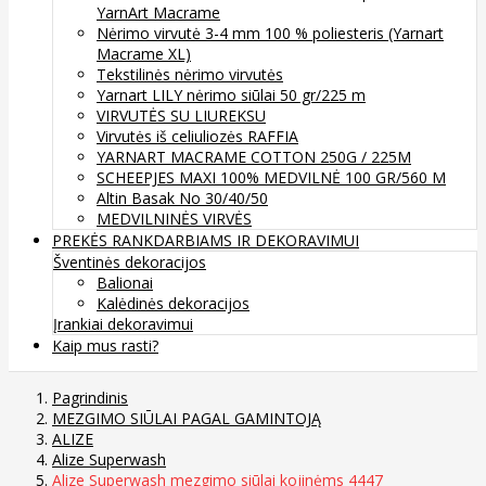
YarnArt Macrame
Nėrimo virvutė 3-4 mm 100 % poliesteris (Yarnart
Macrame XL)
Tekstilinės nėrimo virvutės
Yarnart LILY nėrimo siūlai 50 gr/225 m
VIRVUTĖS SU LIUREKSU
Virvutės iš celiuliozės RAFFIA
YARNART MACRAME COTTON 250G / 225M
SCHEEPJES MAXI 100% MEDVILNĖ 100 GR/560 M
Altin Basak No 30/40/50
MEDVILNINĖS VIRVĖS
PREKĖS RANKDARBIAMS IR DEKORAVIMUI
Šventinės dekoracijos
Balionai
Kalėdinės dekoracijos
Įrankiai dekoravimui
Kaip mus rasti?
Pagrindinis
MEZGIMO SIŪLAI PAGAL GAMINTOJĄ
ALIZE
Alize Superwash
Alize Superwash mezgimo siūlai kojinėms 4447