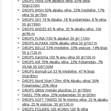
DROPS Flora 35% alpakos vilna, 65% vilna,
50gr/210m
DROPS WISH 50% alpakų vilna, 33% medvilnė, 17%
vilna 50 gr/70m
DROPS SKY 74 % Alpaka, 18 % poliamidas, 8 % vilna,
50 gr/190m
DROPS ANDES 65 % vilna, 35 % alpakų vilna, 100
gr/96 m
DROPS PUNA (100 % alpaka) 50 gr/ 110m
DROPS ALPAKA 100% alpakų vilna 50 g/167 m
DROPS BELLE 53% medvilnė, 33% viskozė, 14% linas
50 g /120 m
DROPS Karisma 100 % avių vilna 50 gr/100 m
DROPS AIR 70% Alpakų vilna, 23% Poliamidas, 7%
VILNA 50 GR/150M
DROPS Bomull-Lin 53 % medvilnė, 47 % linas
50gr/85m
DROPS Nord 50gr/170m 45% Alpakų vilna/ 30%
Poliamidas/ 25% Vilna
DROPS Glitter metalo pluoštas 21 gr/700m
FABEL 75% vilna, 25% poliamidas 50 gr/205m
DROPS SOFT TWEED 50 % merino vilna, 25 % alpakų
vilna, 25 % viskozė, 50 gr/130 m
DROPS POLARIS 100 gr/36m 100 % vilna