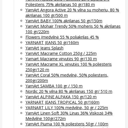
Poliesteris 75% akrilanas 50 gr/180 m
YarnArt Angora Active 20 % vilna su moheriu, 80 %
akrilanas 100 gr/500 m
YarnArt BABY 100% akrilanas 50 gr/150m
YarnArt Mohair Trendy 50% moheris 50 % akrilanas
100 gr/220m
Flowers (medvilnė 55 % poliakrilas 45 %
YARNART JEANS 50 gr/160m
YarnArt Jeans Splash
YarnArt Macrame Cotton 250g / 225m
Yarnart Macrame virvutės 90 gr/130 m
YarnArt Macrame XL virvutės 100 % poliesteris
250gr/120 m
YarnArt Coral 50% medvilnė, 50% poliesteris,
200gr/200m
YarnArt SAMBA 100 gr / 150 m
Nordic 20 % vilna 80 % akrilanas 150 gr/ 510 m
YarnArt ALPINE ALPAKA 150 gr/120 m
YARNART JEANS TROPICAL 50 gr/160m
YARNART LILY 100% medvilnė, 50 gr / 225m
YarnArt Linen Soft 30% Linas 36% Viskozė 34%
Medvilnė 100gr/272m
YarnArt Piuma 100 % poliesteris 50gr / 100m