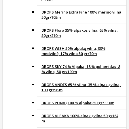
DROPS Merino Extra Fine 100% merino vilna
50gr/105m
DROPS Flora 35% alpakos vilna, 65% vilna,
50gr/210m
DROPS WISH 50% alpakų vilna, 33%
medvilnė, 17% vilna 50 gr/70m
DROPS SKY 74 % Alpaka, 18 % poliamidas, 8
% vilna, 50 gr/190m
DROPS ANDES 65 % vilna, 35 % alpakų vilna,
100 gr/96 m
DROPS PUNA (100 % alpaka) 50 gr/ 110m
DROPS ALPAKA 100% alpakų vilna 50 g/167
m