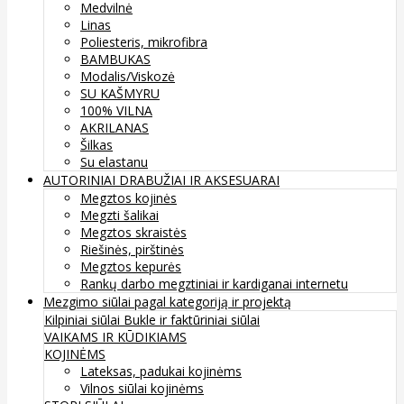
Medvilnė
Linas
Poliesteris, mikrofibra
BAMBUKAS
Modalis/Viskozė
SU KAŠMYRU
100% VILNA
AKRILANAS
Šilkas
Su elastanu
AUTORINIAI DRABUŽIAI IR AKSESUARAI
Megztos kojinės
Megzti šalikai
Megztos skraistės
Riešinės, pirštinės
Megztos kepurės
Rankų darbo megztiniai ir kardiganai internetu
Mezgimo siūlai pagal kategoriją ir projektą
Kilpiniai siūlai
Bukle ir faktūriniai siūlai
VAIKAMS IR KŪDIKIAMS
KOJINĖMS
Lateksas, padukai kojinėms
Vilnos siūlai kojinėms