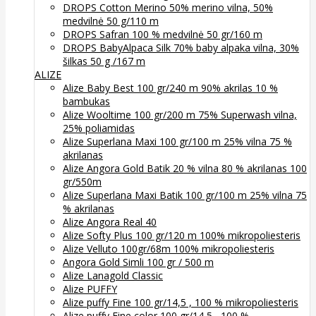
DROPS Cotton Merino 50% merino vilna, 50%
medvilnė 50 g/110 m
DROPS Safran 100 % medvilnė 50 gr/160 m
DROPS BabyAlpaca Silk 70% baby alpaka vilna, 30%
šilkas 50 g /167 m
ALIZE
Alize Baby Best 100 gr/240 m 90% akrilas 10 %
bambukas
Alize Wooltime 100 gr/200 m 75% Superwash vilna,
25% poliamidas
Alize Superlana Maxi 100 gr/100 m 25% vilna 75 %
akrilanas
Alize Angora Gold Batik 20 % vilna 80 % akrilanas 100
gr/550m
Alize Superlana Maxi Batik 100 gr/100 m 25% vilna 75
% akrilanas
Alize Angora Real 40
Alize Softy Plus 100 gr/120 m 100% mikropoliesteris
Alize Velluto 100gr/68m 100% mikropoliesteris
Angora Gold Simli 100 gr / 500 m
Alize Lanagold Classic
Alize PUFFY
Alize puffy Fine 100 gr/14,5 , 100 % mikropoliesteris
Alize puffy Fine color 100 gr/14,5 , 100 %