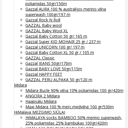
poliamidas 50gr/150m
Gazzal AURA 100 % australijos merino vilna
superwash 100gr/197 m
Gazzal Rock N Roll
GAZZAL Baby wool
GAZZAL Baby Wool XL
Gazzal Baby Cotton 50 gr/ 165 m
Gazzal Super KID MOHAIR 25 gr / 237 m
Gazzal UNICORN 100 gr/ 197 m
Gazzal Baby Cotton XL 50 gr / 105 m
GAZZAL Classic
Gazzal JEANS 50gr/170m
Gazzal BABY LOVE 50gr/115m
Gazzal HAPPY FEET
GAZZAL PERU ALPAKA 50 gr/120 m
Midara
Midara Bucle 90% vilna 10% poliamidas 100 gr/420m
ANGORA 2 Midara
Haapsalu Midara
Maxi Midara 100 % merc.medvilnė 100 gr/530m
HiMalaya MEZGIMO SIŪLAI
HiMALAYA socks BAMBOO 50% merino superwash,
25% poliamidas 25% bambukas 100gr/420m