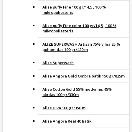
Alize puffy Fine 100 gr/14,5 , 100 %
mikropoliesteris
Alize puffy Fine color 100 gr/14,5 , 100 %
mikropoliesteris
ALIZE SUPERWASH Artisan 75% vilna 25 %
poliamidas 100 gr/420 m
Alize Superwash
Alize Angora Gold Ombre batik 150 gr/825m
Alize Cotton Gold 55% medvilnė, 45%
akrilas 100 gr/330m
Alize Diva 100 gr/350 m
Alize Angora Real 40 Batik