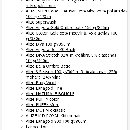
mikropoliesteris
ALIZE SUPERWASH Artisan 75% vilna 25 % poliamidas
100 gr/420 m
Alize Superwash
Alize Angora Gold Ombre batik 150 gr/825m
Alize Cotton Gold 55% medvilnė, 45% akrilas 100
gr/330m
Alize Diva 100 gr/350 m
Alize Angora Real 40 Batik
Alize DIVA Stretch 92% mikrofibra, 8% elastanas
100gr/400m
Alize Bella Ombre Batik
Alize 3 Season 100 gr/500 m 51% akrilanas, 25%
mohera, 24% vilna
Alize Baby Wool
Alize Lanagold Fine
Alize NATURALE BOUCLE
Alize PUFFY color
Alize PUFFY More
Alize MOHAIR classic
ALIZE KID ROYAL Kid mohair
Alize Lanagold 800 100 gr/800m
Lanacotton