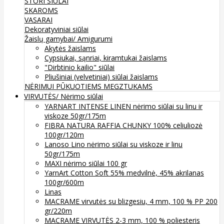
STORI SIŪLAI
SKAROMS
VASARAI
Dekoratyviniai siūlai
Žaislų gamybai/ Amigurumi
Akytės žaislams
Cypsiukai, sąnriai, kiramtukai žaislams
"Dirbtinio kailio" siūlai
Pliušiniai (velvetiniai) siūlai žaislams
NĖRIMUI
PŪKUOTIEMS MEGZTUKAMS
VIRVUTĖS/ Nėrimo siūlai
YARNART INTENSE LINEN nėrimo siūlai su linu ir
viskoze 50gr/175m
FIBRA NATURA RAFFIA CHUNKY 100% celiuliozė
100gr/120m
Lanoso Lino nėrimo siūlai su viskoze ir linu
50gr/175m
MAXI nėrimo siūlai 100 gr
YarnArt Cotton Soft 55% medvilnė, 45% akrilanas
100gr/600m
Linas
MACRAME virvutės su blizgesiu, 4 mm, 100 % PP 200
gr/220m
MACRAME VIRVUTĖS 2-3 mm, 100 % poliesteris