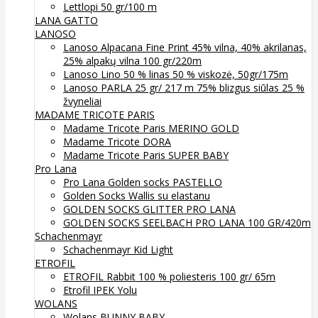
Lettlopi 50 gr/100 m
LANA GATTO
LANOSO
Lanoso Alpacana Fine Print 45% vilna, 40% akrilanas,
25% alpakų vilna 100 gr/220m
Lanoso Lino 50 % linas 50 % viskozė, 50gr/175m
Lanoso PARLA 25 gr/ 217 m 75% blizgus siūlas 25 %
žvyneliai
MADAME TRICOTE PARIS
Madame Tricote Paris MERINO GOLD
Madame Tricote DORA
Madame Tricote Paris SUPER BABY
Pro Lana
Pro Lana Golden socks PASTELLO
Golden Socks Wallis su elastanu
GOLDEN SOCKS GLITTER PRO LANA
GOLDEN SOCKS SEELBACH PRO LANA 100 GR/420m
Schachenmayr
Schachenmayr Kid Light
ETROFIL
ETROFIL Rabbit 100 % poliesteris 100 gr/ 65m
Etrofil IPEK Yolu
WOLANS
Wolans BUNNY BABY