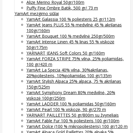
Alize Merino Royal 50gr/100m
Puffy Fine Ombre Batik, 500 gr/ 73 m
YarnArt mezgimo siūlai
YarnArt Galassia 100 % poliesteris 25 gr/112m
YarnArt Jeans PLUS 55 % medvilnė 45 % akrilanas
100gr/160m
YarnArt Bouquet 100 % medvilnė 250gr/500m
YarnArt Intense Linen 45 % linas 55 % viskozė
50gr/175m
YARNART JEANS Soft Colors 50 gr/160m
YarnArt FORZA STRIPE 75% vilna, 25% poliamidas,
100 gr/420 m
YarnArt La Specia 40% vilna, 30%akrilanas,
20%poliesteris, 10%poliamidas 100 gr/135m
YarnArt Stylish Alpaca 25% alpaca, 75 % akrilanas
150gr/525m
YarnArt Symphony Dream 80% medvilnė, 20%
viskozė 100gr/250m
YarnArt LADDER 100 % poliamidas 50gr/160m
YarnArt Pearl 100 % viskozė, 90 gr/270 m
YARNART PAILLETTES 50 gr/800m su žvyneliais
YarnArt Fable Fur 100 % poliesteris 100 gr/100m
YarnArt Dolce (100 % mikropoliesteris) 100 gr/120 m
YarnArt Alpaca Gold Paillettes 20% alpaka 5%