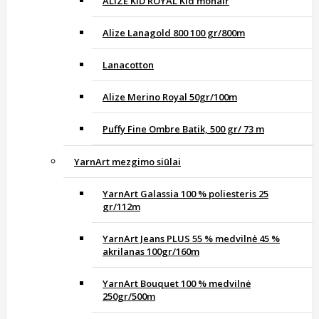
ALIZE KID ROYAL Kid mohair
Alize Lanagold 800 100 gr/800m
Lanacotton
Alize Merino Royal 50gr/100m
Puffy Fine Ombre Batik, 500 gr/ 73 m
YarnArt mezgimo siūlai
YarnArt Galassia 100 % poliesteris 25
gr/112m
YarnArt Jeans PLUS 55 % medvilnė 45 %
akrilanas 100gr/160m
YarnArt Bouquet 100 % medvilnė
250gr/500m