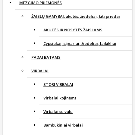
MEZGIMO PRIEMONĖS
ŽAISLŲ GAMYBAI: akutės, žiedeliai, kiti priedai
AKUTĖS IR NOSYTĖS ŽAISLAMS
Cypsiukai, sąnariai, žiedeliai, laikikliai
PADAI BATAMS
VIRBALAI
STORI VIRBALAI
Virbalai kojinėms
Virbalai su valu
Bambukiniai virbalai