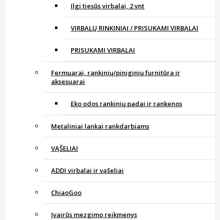
Ilgi tiesūs virbalai, 2 vnt
VIRBALŲ RINKINIAI / PRISUKAMI VIRBALAI
PRISUKAMI VIRBALAI
Fermuarai, rankinių/piniginių furnitūra ir
aksesuarai
Eko odos rankinių padai ir rankenos
Metaliniai lankai rankdarbiams
VĄŠELIAI
ADDI virbalai ir vąšeliai
ChiaoGoo
Įvairūs mezgimo reikmenys