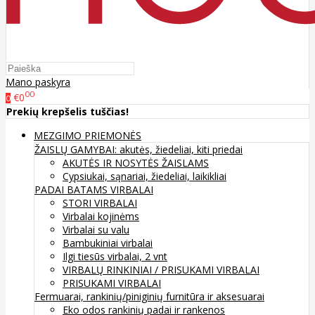
Mano paskyra
00
€0
0
Prekių krepšelis tuščias!
MEZGIMO PRIEMONĖS
ŽAISLŲ GAMYBAI: akutės, žiedeliai, kiti priedai
AKUTĖS IR NOSYTĖS ŽAISLAMS
Cypsiukai, sąnariai, žiedeliai, laikikliai
PADAI BATAMS
VIRBALAI
STORI VIRBALAI
Virbalai kojinėms
Virbalai su valu
Bambukiniai virbalai
Ilgi tiesūs virbalai, 2 vnt
VIRBALŲ RINKINIAI / PRISUKAMI VIRBALAI
PRISUKAMI VIRBALAI
Fermuarai, rankinių/piniginių furnitūra ir aksesuarai
Eko odos rankinių padai ir rankenos