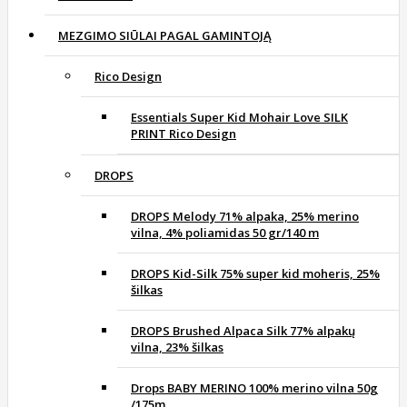
MEZGIMO SIŪLAI PAGAL GAMINTOJĄ
Rico Design
Essentials Super Kid Mohair Love SILK
PRINT Rico Design
DROPS
DROPS Melody 71% alpaka, 25% merino
vilna, 4% poliamidas 50 gr/140 m
DROPS Kid-Silk 75% super kid moheris, 25%
šilkas
DROPS Brushed Alpaca Silk 77% alpakų
vilna, 23% šilkas
Drops BABY MERINO 100% merino vilna 50g
/175m