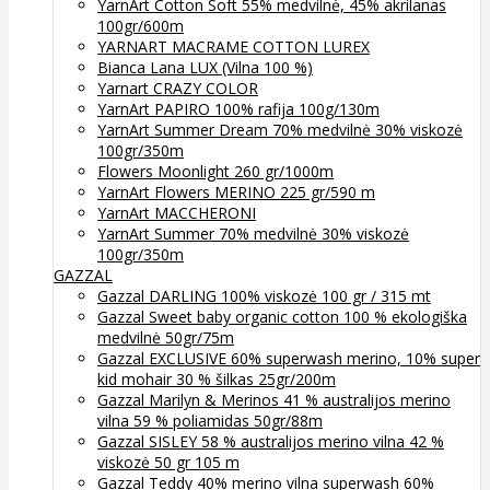
YarnArt Cotton Soft 55% medvilnė, 45% akrilanas
100gr/600m
YARNART MACRAME COTTON LUREX
Bianca Lana LUX (Vilna 100 %)
Yarnart CRAZY COLOR
YarnArt PAPIRO 100% rafija 100g/130m
YarnArt Summer Dream 70% medvilnė 30% viskozė
100gr/350m
Flowers Moonlight 260 gr/1000m
YarnArt Flowers MERINO 225 gr/590 m
YarnArt MACCHERONI
YarnArt Summer 70% medvilnė 30% viskozė
100gr/350m
GAZZAL
Gazzal DARLING 100% viskozė 100 gr / 315 mt
Gazzal Sweet baby organic cotton 100 % ekologiška
medvilnė 50gr/75m
Gazzal EXCLUSIVE 60% superwash merino, 10% super
kid mohair 30 % šilkas 25gr/200m
Gazzal Marilyn & Merinos 41 % australijos merino
vilna 59 % poliamidas 50gr/88m
Gazzal SISLEY 58 % australijos merino vilna 42 %
viskozė 50 gr 105 m
Gazzal Teddy 40% merino vilna superwash 60%