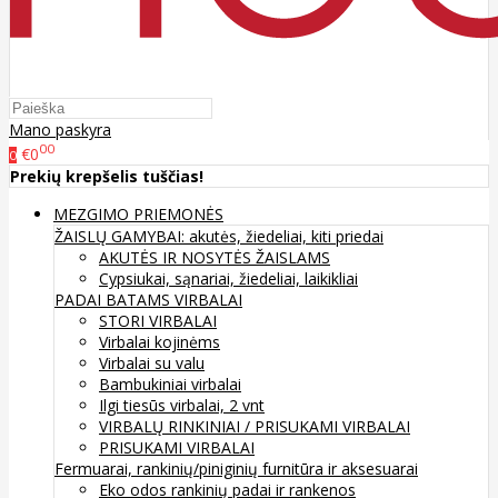
Mano paskyra
00
€0
0
Prekių krepšelis tuščias!
MEZGIMO PRIEMONĖS
ŽAISLŲ GAMYBAI: akutės, žiedeliai, kiti priedai
AKUTĖS IR NOSYTĖS ŽAISLAMS
Cypsiukai, sąnariai, žiedeliai, laikikliai
PADAI BATAMS
VIRBALAI
STORI VIRBALAI
Virbalai kojinėms
Virbalai su valu
Bambukiniai virbalai
Ilgi tiesūs virbalai, 2 vnt
VIRBALŲ RINKINIAI / PRISUKAMI VIRBALAI
PRISUKAMI VIRBALAI
Fermuarai, rankinių/piniginių furnitūra ir aksesuarai
Eko odos rankinių padai ir rankenos