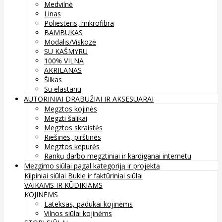
Medvilnė
Linas
Poliesteris, mikrofibra
BAMBUKAS
Modalis/Viskozė
SU KAŠMYRU
100% VILNA
AKRILANAS
Šilkas
Su elastanu
AUTORINIAI DRABUŽIAI IR AKSESUARAI
Megztos kojinės
Megzti šalikai
Megztos skraistės
Riešinės, pirštinės
Megztos kepurės
Rankų darbo megztiniai ir kardiganai internetu
Mezgimo siūlai pagal kategoriją ir projektą
Kilpiniai siūlai
Bukle ir faktūriniai siūlai
VAIKAMS IR KŪDIKIAMS
KOJINĖMS
Lateksas, padukai kojinėms
Vilnos siūlai kojinėms