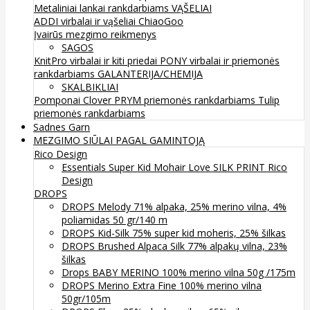
Metaliniai lankai rankdarbiams
VĄŠELIAI
ADDI virbalai ir vąšeliai
ChiaoGoo
Įvairūs mezgimo reikmenys
SAGOS
KnitPro virbalai ir kiti priedai
PONY virbalai ir priemonės
rankdarbiams
GALANTERIJA/CHEMIJA
SKALBIKLIAI
Pomponai
Clover
PRYM priemonės rankdarbiams
Tulip
priemonės rankdarbiams
Sadnes Garn
MEZGIMO SIŪLAI PAGAL GAMINTOJĄ
Rico Design
Essentials Super Kid Mohair Love SILK PRINT Rico
Design
DROPS
DROPS Melody 71% alpaka, 25% merino vilna, 4%
poliamidas 50 gr/140 m
DROPS Kid-Silk 75% super kid moheris, 25% šilkas
DROPS Brushed Alpaca Silk 77% alpakų vilna, 23%
šilkas
Drops BABY MERINO 100% merino vilna 50g /175m
DROPS Merino Extra Fine 100% merino vilna
50gr/105m