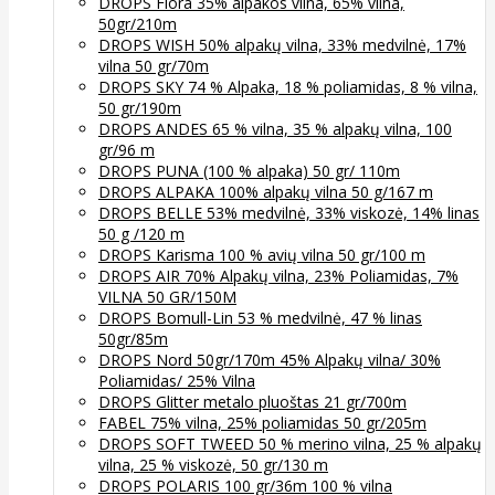
DROPS Flora 35% alpakos vilna, 65% vilna,
50gr/210m
DROPS WISH 50% alpakų vilna, 33% medvilnė, 17%
vilna 50 gr/70m
DROPS SKY 74 % Alpaka, 18 % poliamidas, 8 % vilna,
50 gr/190m
DROPS ANDES 65 % vilna, 35 % alpakų vilna, 100
gr/96 m
DROPS PUNA (100 % alpaka) 50 gr/ 110m
DROPS ALPAKA 100% alpakų vilna 50 g/167 m
DROPS BELLE 53% medvilnė, 33% viskozė, 14% linas
50 g /120 m
DROPS Karisma 100 % avių vilna 50 gr/100 m
DROPS AIR 70% Alpakų vilna, 23% Poliamidas, 7%
VILNA 50 GR/150M
DROPS Bomull-Lin 53 % medvilnė, 47 % linas
50gr/85m
DROPS Nord 50gr/170m 45% Alpakų vilna/ 30%
Poliamidas/ 25% Vilna
DROPS Glitter metalo pluoštas 21 gr/700m
FABEL 75% vilna, 25% poliamidas 50 gr/205m
DROPS SOFT TWEED 50 % merino vilna, 25 % alpakų
vilna, 25 % viskozė, 50 gr/130 m
DROPS POLARIS 100 gr/36m 100 % vilna