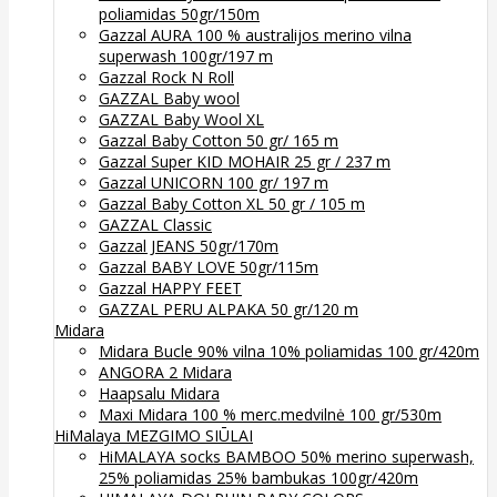
poliamidas 50gr/150m
Gazzal AURA 100 % australijos merino vilna
superwash 100gr/197 m
Gazzal Rock N Roll
GAZZAL Baby wool
GAZZAL Baby Wool XL
Gazzal Baby Cotton 50 gr/ 165 m
Gazzal Super KID MOHAIR 25 gr / 237 m
Gazzal UNICORN 100 gr/ 197 m
Gazzal Baby Cotton XL 50 gr / 105 m
GAZZAL Classic
Gazzal JEANS 50gr/170m
Gazzal BABY LOVE 50gr/115m
Gazzal HAPPY FEET
GAZZAL PERU ALPAKA 50 gr/120 m
Midara
Midara Bucle 90% vilna 10% poliamidas 100 gr/420m
ANGORA 2 Midara
Haapsalu Midara
Maxi Midara 100 % merc.medvilnė 100 gr/530m
HiMalaya MEZGIMO SIŪLAI
HiMALAYA socks BAMBOO 50% merino superwash,
25% poliamidas 25% bambukas 100gr/420m