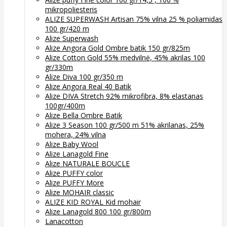
mikropoliesteris
ALIZE SUPERWASH Artisan 75% vilna 25 % poliamidas
100 gr/420 m
Alize Superwash
Alize Angora Gold Ombre batik 150 gr/825m
Alize Cotton Gold 55% medvilnė, 45% akrilas 100
gr/330m
Alize Diva 100 gr/350 m
Alize Angora Real 40 Batik
Alize DIVA Stretch 92% mikrofibra, 8% elastanas
100gr/400m
Alize Bella Ombre Batik
Alize 3 Season 100 gr/500 m 51% akrilanas, 25%
mohera, 24% vilna
Alize Baby Wool
Alize Lanagold Fine
Alize NATURALE BOUCLE
Alize PUFFY color
Alize PUFFY More
Alize MOHAIR classic
ALIZE KID ROYAL Kid mohair
Alize Lanagold 800 100 gr/800m
Lanacotton