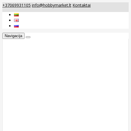
+37069931105
info@hobbymarket.lt
Kontaktai
Navigacija