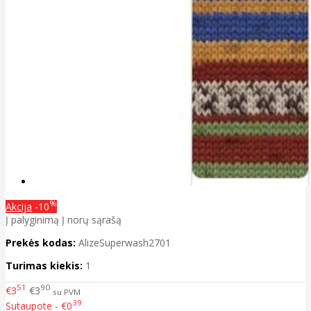
%
Akcija
-10
Į palyginimą
Į norų sąrašą
Prekės kodas:
AlizeSuperwash2701
Turimas kiekis:
1
51
90
€3
€3
su PVM
39
Sutaupote - €0