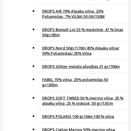
DROPS AIR 70% Alpakų vilna, 23%
Poliamidas, 7% VILNA 50 GR/150M
DROPS Bomull-Lin 53 % medvilnė, 47 % linas
50gr/85m
DROPS Nord 50gr/170m 45% Alpakų vilna/
30% Poliamidas/ 25% Vilna
DROPS Glitter metalo pluoštas 21 gr/700m
FABEL 75% vilna, 25% poliamidas 50
gr/205m
DROPS SOFT TWEED 50 % merino vilna, 25 %
alpakų vilna, 25 % viskozė, 50 gr/130 m
DROPS POLARIS 100 gr/36m 100 % vilna
DROPS Cotton Merino 50% merino vilna,