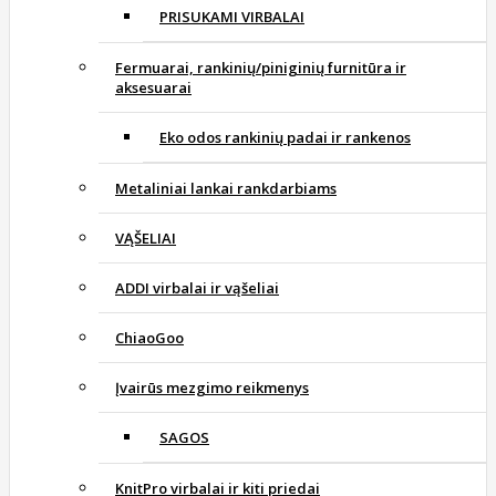
PRISUKAMI VIRBALAI
Fermuarai, rankinių/piniginių furnitūra ir
aksesuarai
Eko odos rankinių padai ir rankenos
Metaliniai lankai rankdarbiams
VĄŠELIAI
ADDI virbalai ir vąšeliai
ChiaoGoo
Įvairūs mezgimo reikmenys
SAGOS
KnitPro virbalai ir kiti priedai