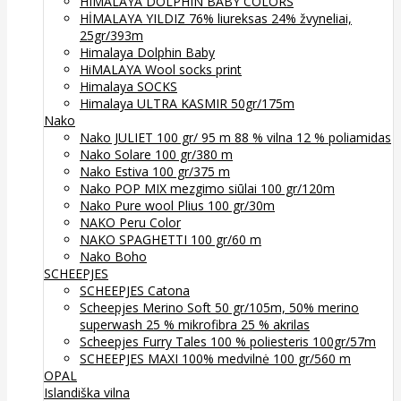
HIMALAYA DOLPHIN BABY COLORS
HİMALAYA YILDIZ 76% liureksas 24% žvyneliai,
25gr/393m
Himalaya Dolphin Baby
HiMALAYA Wool socks print
Himalaya SOCKS
Himalaya ULTRA KASMIR 50gr/175m
Nako
Nako JULIET 100 gr/ 95 m 88 % vilna 12 % poliamidas
Nako Solare 100 gr/380 m
Nako Estiva 100 gr/375 m
Nako POP MIX mezgimo siūlai 100 gr/120m
Nako Pure wool Plius 100 gr/30m
NAKO Peru Color
NAKO SPAGHETTI 100 gr/60 m
Nako Boho
SCHEEPJES
SCHEEPJES Catona
Scheepjes Merino Soft 50 gr/105m, 50% merino
superwash 25 % mikrofibra 25 % akrilas
Scheepjes Furry Tales 100 % poliesteris 100gr/57m
SCHEEPJES MAXI 100% medvilnė 100 gr/560 m
OPAL
Islandiška vilna