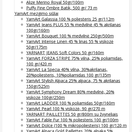
Alize Merino Royal 50gr/100m
Puffy Fine Ombre Batik, 500 gr/ 73 m
YarnArt mezgimo siūlai
YarnArt Galassia 100 % poliesteris 25 gr/112m
YarnArt Jeans PLUS 55 % medvilnė 45 % akrilanas
100gr/160m
YarnArt Bouquet 100 % medvilnė 250gr/500m
YarnArt Intense Linen 45 % linas 55 % viskozė
50gr/175m
YARNART JEANS Soft Colors 50 gr/160m
YarnArt FORZA STRIPE 75% vilna, 25% poliamidas,
100 gr/420 m
YarnArt La Specia 40% vilna, 30%akrilanas,
20%poliesteris, 10%poliamidas 100 gr/135m
YarnArt Stylish Alpaca 25% alpaca, 75 % akrilanas
150gr/525m
YarnArt Symphony Dream 80% medvilnė, 20%
viskozė 100gr/250m
YarnArt LADDER 100 % poliamidas 50gr/160m
YarnArt Pearl 100 % viskozė, 90 gr/270 m
YARNART PAILLETTES 50 gr/800m su žvyneliais
YarnArt Fable Fur 100 % poliesteris 100 gr/100m
YarnArt Dolce (100 % mikropoliesteris) 100 gr/120 m
YarnArt Alpaca Gold Paillettes 20% alpaka 5%