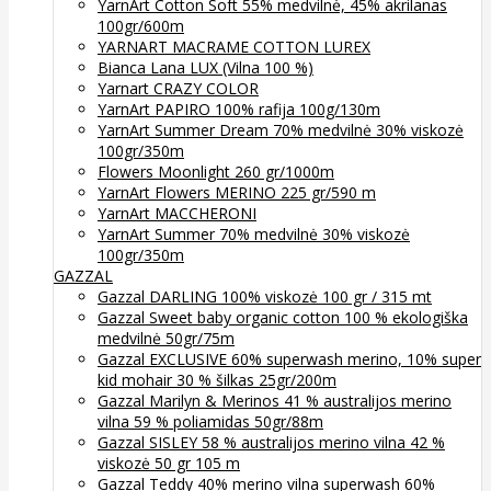
YarnArt Cotton Soft 55% medvilnė, 45% akrilanas
100gr/600m
YARNART MACRAME COTTON LUREX
Bianca Lana LUX (Vilna 100 %)
Yarnart CRAZY COLOR
YarnArt PAPIRO 100% rafija 100g/130m
YarnArt Summer Dream 70% medvilnė 30% viskozė
100gr/350m
Flowers Moonlight 260 gr/1000m
YarnArt Flowers MERINO 225 gr/590 m
YarnArt MACCHERONI
YarnArt Summer 70% medvilnė 30% viskozė
100gr/350m
GAZZAL
Gazzal DARLING 100% viskozė 100 gr / 315 mt
Gazzal Sweet baby organic cotton 100 % ekologiška
medvilnė 50gr/75m
Gazzal EXCLUSIVE 60% superwash merino, 10% super
kid mohair 30 % šilkas 25gr/200m
Gazzal Marilyn & Merinos 41 % australijos merino
vilna 59 % poliamidas 50gr/88m
Gazzal SISLEY 58 % australijos merino vilna 42 %
viskozė 50 gr 105 m
Gazzal Teddy 40% merino vilna superwash 60%