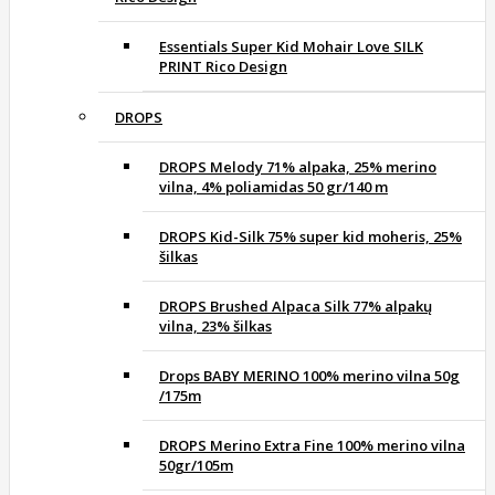
Essentials Super Kid Mohair Love SILK
PRINT Rico Design
DROPS
DROPS Melody 71% alpaka, 25% merino
vilna, 4% poliamidas 50 gr/140 m
DROPS Kid-Silk 75% super kid moheris, 25%
šilkas
DROPS Brushed Alpaca Silk 77% alpakų
vilna, 23% šilkas
Drops BABY MERINO 100% merino vilna 50g
/175m
DROPS Merino Extra Fine 100% merino vilna
50gr/105m