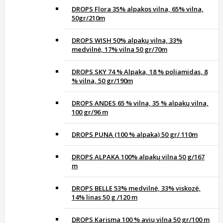
DROPS Flora 35% alpakos vilna, 65% vilna,
50gr/210m
DROPS WISH 50% alpakų vilna, 33%
medvilnė, 17% vilna 50 gr/70m
DROPS SKY 74 % Alpaka, 18 % poliamidas, 8
% vilna, 50 gr/190m
DROPS ANDES 65 % vilna, 35 % alpakų vilna,
100 gr/96 m
DROPS PUNA (100 % alpaka) 50 gr/ 110m
DROPS ALPAKA 100% alpakų vilna 50 g/167
m
DROPS BELLE 53% medvilnė, 33% viskozė,
14% linas 50 g /120 m
DROPS Karisma 100 % avių vilna 50 gr/100 m