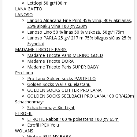
Lettlopi 50 gr/100 m
LANA GATTO
LANOSO
Lanoso Alpacana Fine Print 45% vilna, 40% akrilanas,
25% alpakų vilna 100 gr/220m
Lanoso Lino 50 % linas 50 % viskozė, 50gr/175m
Lanoso PARLA 25 gr/ 217 m 75% blizgus siūlas 25 %
žvyneliai
MADAME TRICOTE PARIS
Madame Tricote Paris MERINO GOLD
Madame Tricote DORA
Madame Tricote Paris SUPER BABY
Pro Lana
Pro Lana Golden socks PASTELLO
Golden Socks Wallis su elastanu
GOLDEN SOCKS GLITTER PRO LANA
GOLDEN SOCKS SEELBACH PRO LANA 100 GR/420m
Schachenmayr
Schachenmayr Kid Light
ETROFIL
ETROFIL Rabbit 100 % poliesteris 100 gr/ 65m
Etrofil IPEK Yolu
WOLANS
Wolans BUNNY BABY