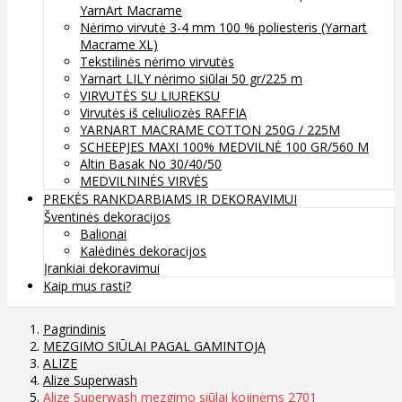
YarnArt Macrame
Nėrimo virvutė 3-4 mm 100 % poliesteris (Yarnart
Macrame XL)
Tekstilinės nėrimo virvutės
Yarnart LILY nėrimo siūlai 50 gr/225 m
VIRVUTĖS SU LIUREKSU
Virvutės iš celiuliozės RAFFIA
YARNART MACRAME COTTON 250G / 225M
SCHEEPJES MAXI 100% MEDVILNĖ 100 GR/560 M
Altin Basak No 30/40/50
MEDVILNINĖS VIRVĖS
PREKĖS RANKDARBIAMS IR DEKORAVIMUI
Šventinės dekoracijos
Balionai
Kalėdinės dekoracijos
Įrankiai dekoravimui
Kaip mus rasti?
Pagrindinis
MEZGIMO SIŪLAI PAGAL GAMINTOJĄ
ALIZE
Alize Superwash
Alize Superwash mezgimo siūlai kojinėms 2701