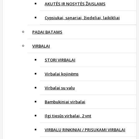
AKUTĖS IR NOSYTĖS ŽAISLAMS
Cypsiukai, sąnariai, žiedeliai, laikikliai
PADAI BATAMS
VIRBALAI
STORI VIRBALAI
Virbalai kojinėms
Virbalai su valu
Bambukiniai virbalai
Ilgi tiesūs virbalai, 2 vnt
VIRBALŲ RINKINIAI / PRISUKAMI VIRBALAI