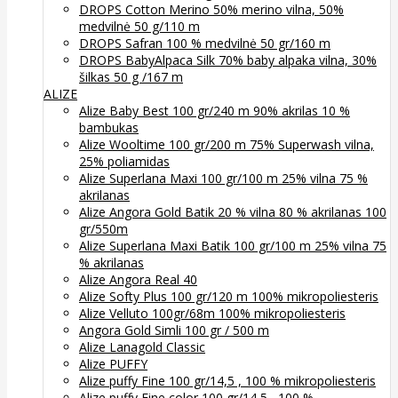
DROPS Cotton Merino 50% merino vilna, 50%
medvilnė 50 g/110 m
DROPS Safran 100 % medvilnė 50 gr/160 m
DROPS BabyAlpaca Silk 70% baby alpaka vilna, 30%
šilkas 50 g /167 m
ALIZE
Alize Baby Best 100 gr/240 m 90% akrilas 10 %
bambukas
Alize Wooltime 100 gr/200 m 75% Superwash vilna,
25% poliamidas
Alize Superlana Maxi 100 gr/100 m 25% vilna 75 %
akrilanas
Alize Angora Gold Batik 20 % vilna 80 % akrilanas 100
gr/550m
Alize Superlana Maxi Batik 100 gr/100 m 25% vilna 75
% akrilanas
Alize Angora Real 40
Alize Softy Plus 100 gr/120 m 100% mikropoliesteris
Alize Velluto 100gr/68m 100% mikropoliesteris
Angora Gold Simli 100 gr / 500 m
Alize Lanagold Classic
Alize PUFFY
Alize puffy Fine 100 gr/14,5 , 100 % mikropoliesteris
Alize puffy Fine color 100 gr/14,5 , 100 %