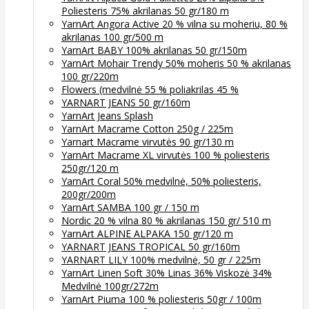
Poliesteris 75% akrilanas 50 gr/180 m
YarnArt Angora Active 20 % vilna su moheriu, 80 %
akrilanas 100 gr/500 m
YarnArt BABY 100% akrilanas 50 gr/150m
YarnArt Mohair Trendy 50% moheris 50 % akrilanas
100 gr/220m
Flowers (medvilnė 55 % poliakrilas 45 %
YARNART JEANS 50 gr/160m
YarnArt Jeans Splash
YarnArt Macrame Cotton 250g / 225m
Yarnart Macrame virvutės 90 gr/130 m
YarnArt Macrame XL virvutės 100 % poliesteris
250gr/120 m
YarnArt Coral 50% medvilnė, 50% poliesteris,
200gr/200m
YarnArt SAMBA 100 gr / 150 m
Nordic 20 % vilna 80 % akrilanas 150 gr/ 510 m
YarnArt ALPINE ALPAKA 150 gr/120 m
YARNART JEANS TROPICAL 50 gr/160m
YARNART LILY 100% medvilnė, 50 gr / 225m
YarnArt Linen Soft 30% Linas 36% Viskozė 34%
Medvilnė 100gr/272m
YarnArt Piuma 100 % poliesteris 50gr / 100m