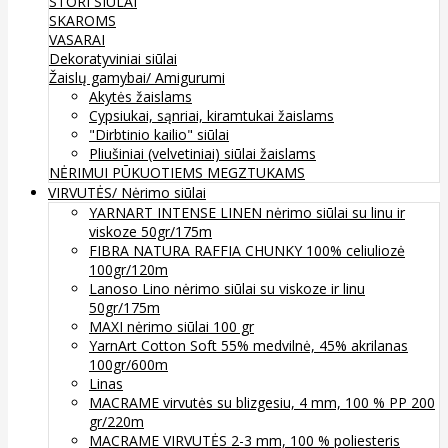
STORI SIŪLAI
SKAROMS
VASARAI
Dekoratyviniai siūlai
Žaislų gamybai/ Amigurumi
Akytės žaislams
Cypsiukai, sąnriai, kiramtukai žaislams
"Dirbtinio kailio" siūlai
Pliušiniai (velvetiniai) siūlai žaislams
NĖRIMUI
PŪKUOTIEMS MEGZTUKAMS
VIRVUTĖS/ Nėrimo siūlai
YARNART INTENSE LINEN nėrimo siūlai su linu ir
viskoze 50gr/175m
FIBRA NATURA RAFFIA CHUNKY 100% celiuliozė
100gr/120m
Lanoso Lino nėrimo siūlai su viskoze ir linu
50gr/175m
MAXI nėrimo siūlai 100 gr
YarnArt Cotton Soft 55% medvilnė, 45% akrilanas
100gr/600m
Linas
MACRAME virvutės su blizgesiu, 4 mm, 100 % PP 200
gr/220m
MACRAME VIRVUTĖS 2-3 mm, 100 % poliesteris