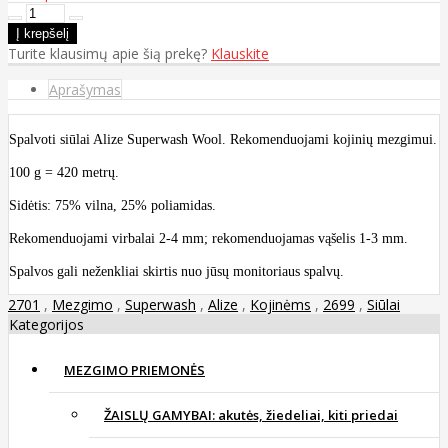
Turite klausimų apie šią prekę?
Klauskite
Aprašymas
Spalvoti siūlai Alize Superwash Wool. Rekomenduojami kojinių mezgimui.
100 g = 420 metrų.
Sidėtis: 75% vilna, 25% poliamidas.
Rekomenduojami virbalai 2-4 mm; rekomenduojamas vąšelis 1-3 mm.
Spalvos gali neženkliai skirtis nuo jūsų monitoriaus spalvų.
2701
,
Mezgimo
,
Superwash
,
Alize
,
Kojinėms
,
2699
,
Siūlai
Kategorijos
MEZGIMO PRIEMONĖS
ŽAISLŲ GAMYBAI: akutės, žiedeliai, kiti priedai