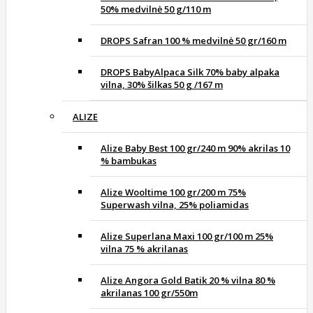
50% medvilnė 50 g/110 m
DROPS Safran 100 % medvilnė 50 gr/160 m
DROPS BabyAlpaca Silk 70% baby alpaka
vilna, 30% šilkas 50 g /167 m
ALIZE
Alize Baby Best 100 gr/240 m 90% akrilas 10
% bambukas
Alize Wooltime 100 gr/200 m 75%
Superwash vilna, 25% poliamidas
Alize Superlana Maxi 100 gr/100 m 25%
vilna 75 % akrilanas
Alize Angora Gold Batik 20 % vilna 80 %
akrilanas 100 gr/550m