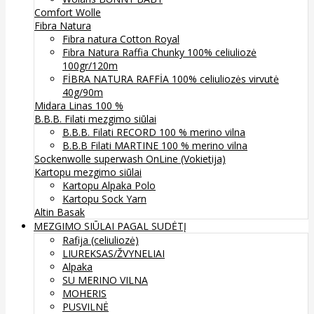
Comfort Wolle
Fibra Natura
Fibra natura Cotton Royal
Fibra Natura Raffia Chunky 100% celiuliozė
100gr/120m
FİBRA NATURA RAFFİA 100% celiuliozės virvutė
40g/90m
Midara Linas 100 %
B.B.B. Filati mezgimo siūlai
B.B.B. Filati RECORD 100 % merino vilna
B.B.B Filati MARTINE 100 % merino vilna
Sockenwolle superwash
OnLine (Vokietija)
Kartopu mezgimo siūlai
Kartopu Alpaka Polo
Kartopu Sock Yarn
Altin Basak
MEZGIMO SIŪLAI PAGAL SUDĖTĮ
Rafija (celiuliozė)
LIUREKSAS/ŽVYNELIAI
Alpaka
SU MERINO VILNA
MOHERIS
PUSVILNĖ