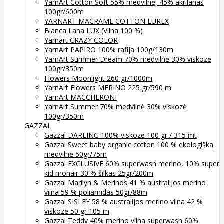
YarnArt Cotton Soft 55% medvilnė, 45% akrilanas
100gr/600m
YARNART MACRAME COTTON LUREX
Bianca Lana LUX (Vilna 100 %)
Yarnart CRAZY COLOR
YarnArt PAPIRO 100% rafija 100g/130m
YarnArt Summer Dream 70% medvilnė 30% viskozė
100gr/350m
Flowers Moonlight 260 gr/1000m
YarnArt Flowers MERINO 225 gr/590 m
YarnArt MACCHERONI
YarnArt Summer 70% medvilnė 30% viskozė
100gr/350m
GAZZAL
Gazzal DARLING 100% viskozė 100 gr / 315 mt
Gazzal Sweet baby organic cotton 100 % ekologiška
medvilnė 50gr/75m
Gazzal EXCLUSIVE 60% superwash merino, 10% super
kid mohair 30 % šilkas 25gr/200m
Gazzal Marilyn & Merinos 41 % australijos merino
vilna 59 % poliamidas 50gr/88m
Gazzal SISLEY 58 % australijos merino vilna 42 %
viskozė 50 gr 105 m
Gazzal Teddy 40% merino vilna superwash 60%