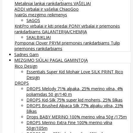
Metaliniai lankai rankdarbiams
VĄŠELIAI
ADDI virbalai ir vąšeliai
ChiaoGoo
Įvairūs mezgimo reikmenys
SAGOS
KnitPro virbalai ir kiti priedai
PONY virbalai ir priemonės
rankdarbiams
GALANTERIJA/CHEMIJA
SKALBIKLIAI
Pomponai
Clover
PRYM priemonės rankdarbiams
Tulip
priemonės rankdarbiams
Sadnes Garn
MEZGIMO SIŪLAI PAGAL GAMINTOJĄ
Rico Design
Essentials Super Kid Mohair Love SILK PRINT Rico
Design
DROPS
DROPS Melody 71% alpaka, 25% merino vilna, 4%
poliamidas 50 gr/140 m
DROPS Kid-Silk 75% super kid moheris, 25% šilkas
DROPS Brushed Alpaca Silk 77% alpakų vilna, 23%
šilkas
Drops BABY MERINO 100% merino vilna 50g /175m
DROPS Merino Extra Fine 100% merino vilna
50gr/105m