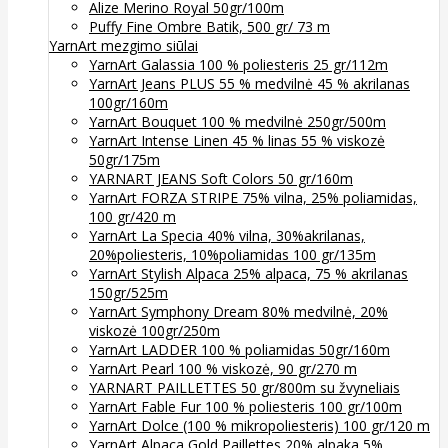
Alize Merino Royal 50gr/100m
Puffy Fine Ombre Batik, 500 gr/ 73 m
YarnArt mezgimo siūlai
YarnArt Galassia 100 % poliesteris 25 gr/112m
YarnArt Jeans PLUS 55 % medvilnė 45 % akrilanas
100gr/160m
YarnArt Bouquet 100 % medvilnė 250gr/500m
YarnArt Intense Linen 45 % linas 55 % viskozė
50gr/175m
YARNART JEANS Soft Colors 50 gr/160m
YarnArt FORZA STRIPE 75% vilna, 25% poliamidas,
100 gr/420 m
YarnArt La Specia 40% vilna, 30%akrilanas,
20%poliesteris, 10%poliamidas 100 gr/135m
YarnArt Stylish Alpaca 25% alpaca, 75 % akrilanas
150gr/525m
YarnArt Symphony Dream 80% medvilnė, 20%
viskozė 100gr/250m
YarnArt LADDER 100 % poliamidas 50gr/160m
YarnArt Pearl 100 % viskozė, 90 gr/270 m
YARNART PAILLETTES 50 gr/800m su žvyneliais
YarnArt Fable Fur 100 % poliesteris 100 gr/100m
YarnArt Dolce (100 % mikropoliesteris) 100 gr/120 m
YarnArt Alpaca Gold Paillettes 20% alpaka 5%