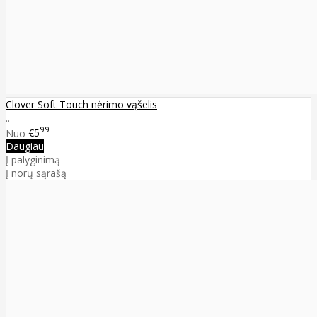
Clover Soft Touch nėrimo vąšelis
..
99
Nuo
€5
Daugiau
Į palyginimą
Į norų sąrašą