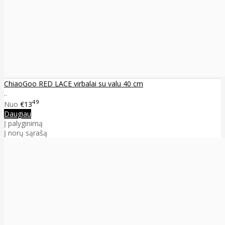
ChiaoGoo RED LACE virbalai su valu 40 cm
..
49
Nuo
€13
Daugiau
Į palyginimą
Į norų sąrašą