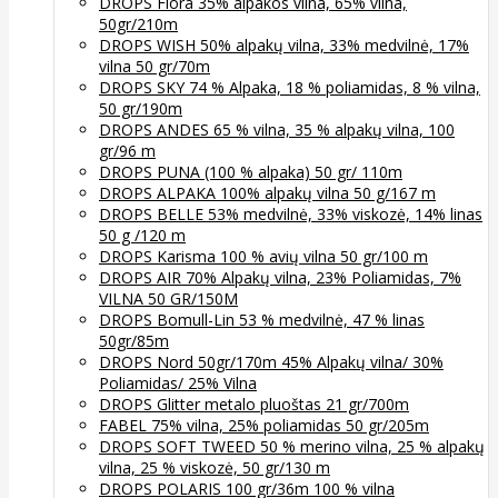
DROPS Flora 35% alpakos vilna, 65% vilna,
50gr/210m
DROPS WISH 50% alpakų vilna, 33% medvilnė, 17%
vilna 50 gr/70m
DROPS SKY 74 % Alpaka, 18 % poliamidas, 8 % vilna,
50 gr/190m
DROPS ANDES 65 % vilna, 35 % alpakų vilna, 100
gr/96 m
DROPS PUNA (100 % alpaka) 50 gr/ 110m
DROPS ALPAKA 100% alpakų vilna 50 g/167 m
DROPS BELLE 53% medvilnė, 33% viskozė, 14% linas
50 g /120 m
DROPS Karisma 100 % avių vilna 50 gr/100 m
DROPS AIR 70% Alpakų vilna, 23% Poliamidas, 7%
VILNA 50 GR/150M
DROPS Bomull-Lin 53 % medvilnė, 47 % linas
50gr/85m
DROPS Nord 50gr/170m 45% Alpakų vilna/ 30%
Poliamidas/ 25% Vilna
DROPS Glitter metalo pluoštas 21 gr/700m
FABEL 75% vilna, 25% poliamidas 50 gr/205m
DROPS SOFT TWEED 50 % merino vilna, 25 % alpakų
vilna, 25 % viskozė, 50 gr/130 m
DROPS POLARIS 100 gr/36m 100 % vilna