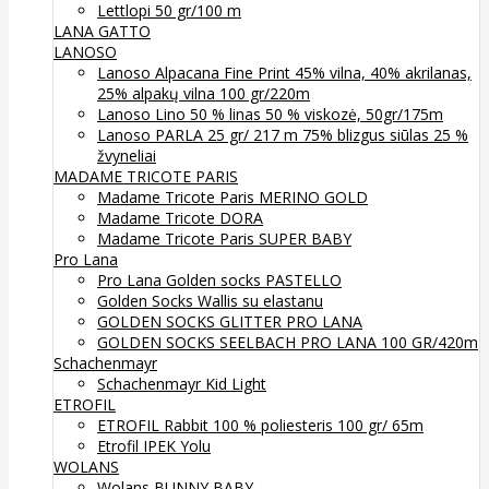
Lettlopi 50 gr/100 m
LANA GATTO
LANOSO
Lanoso Alpacana Fine Print 45% vilna, 40% akrilanas,
25% alpakų vilna 100 gr/220m
Lanoso Lino 50 % linas 50 % viskozė, 50gr/175m
Lanoso PARLA 25 gr/ 217 m 75% blizgus siūlas 25 %
žvyneliai
MADAME TRICOTE PARIS
Madame Tricote Paris MERINO GOLD
Madame Tricote DORA
Madame Tricote Paris SUPER BABY
Pro Lana
Pro Lana Golden socks PASTELLO
Golden Socks Wallis su elastanu
GOLDEN SOCKS GLITTER PRO LANA
GOLDEN SOCKS SEELBACH PRO LANA 100 GR/420m
Schachenmayr
Schachenmayr Kid Light
ETROFIL
ETROFIL Rabbit 100 % poliesteris 100 gr/ 65m
Etrofil IPEK Yolu
WOLANS
Wolans BUNNY BABY