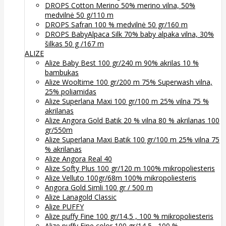
DROPS Cotton Merino 50% merino vilna, 50%
medvilnė 50 g/110 m
DROPS Safran 100 % medvilnė 50 gr/160 m
DROPS BabyAlpaca Silk 70% baby alpaka vilna, 30%
šilkas 50 g /167 m
ALIZE
Alize Baby Best 100 gr/240 m 90% akrilas 10 %
bambukas
Alize Wooltime 100 gr/200 m 75% Superwash vilna,
25% poliamidas
Alize Superlana Maxi 100 gr/100 m 25% vilna 75 %
akrilanas
Alize Angora Gold Batik 20 % vilna 80 % akrilanas 100
gr/550m
Alize Superlana Maxi Batik 100 gr/100 m 25% vilna 75
% akrilanas
Alize Angora Real 40
Alize Softy Plus 100 gr/120 m 100% mikropoliesteris
Alize Velluto 100gr/68m 100% mikropoliesteris
Angora Gold Simli 100 gr / 500 m
Alize Lanagold Classic
Alize PUFFY
Alize puffy Fine 100 gr/14,5 , 100 % mikropoliesteris
Alize puffy Fine color 100 gr/14,5 , 100 %