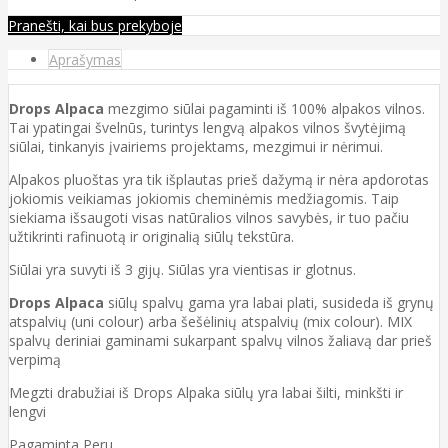
Pranešti, kai bus prekyboje
Aprašymas
Drops Alpaca
mezgimo siūlai pagaminti iš 100% alpakos vilnos.
Tai ypatingai švelnūs, turintys lengvą alpakos vilnos švytėjimą
siūlai, tinkanyis įvairiems projektams, mezgimui ir nėrimui.
Alpakos pluoštas yra tik išplautas prieš dažymą ir nėra apdorotas
jokiomis veikiamas jokiomis cheminėmis medžiagomis. Taip
siekiama išsaugoti visas natūralios vilnos savybės, ir tuo pačiu
užtikrinti rafinuotą ir originalią siūlų tekstūra.
Siūlai yra suvyti iš 3 gijų. Siūlas yra vientisas ir glotnus.
Drops Alpaca
siūlų spalvų gama yra labai plati, susideda iš grynų
atspalvių (uni colour) arba šešėlinių atspalvių (mix colour). MIX
spalvų deriniai gaminami sukarpant spalvų vilnos žaliavą dar prieš
verpimą
Megzti drabužiai iš Drops Alpaka siūlų yra labai šilti, minkšti ir
lengvi
Pagaminta Peru