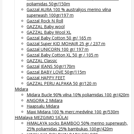
poliamidas 50gr/150m
Gazzal AURA 100 % australijos merino vilna
superwash 100gr/197 m
Gazzal Rock N Roll
GAZZAL Baby wool
GAZZAL Baby Wool XL
Gazzal Baby Cotton 50 gr/ 165 m
Gazzal Super KID MOHAIR 25 gr / 237 m
Gazzal UNICORN 100 gr/ 197 m
Gazzal Baby Cotton XL 50 gr / 105 m
GAZZAL Classic
Gazzal JEANS 50gr/170m
Gazzal BABY LOVE 50gr/115m
Gazzal HAPPY FEET
GAZZAL PERU ALPAKA 50 gr/120 m
Midara
Midara Bucle 90% vilna 10% poliamidas 100 gr/420m
ANGORA 2 Midara
Haapsalu Midara
Maxi Midara 100 % merc.medvilnė 100 gr/530m
HiMalaya MEZGIMO SIŪLAI
HiMALAYA socks BAMBOO 50% merino superwash,
25% poliamidas 25% bambukas 100gr/420m