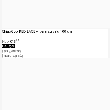
ChiaoGoo RED LACE virbalai su valu 100 cm
..
49
Nuo
€13
Daugiau
Į palyginimą
Į norų sąrašą