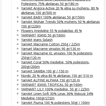
Poliesteris 75% akrilanas 50 gr/180 m
YarnArt Angora Active 20 % vilna su moheriu, 80 %
akrilanas 100 gr/500 m
YarnArt BABY 100% akrilanas 50 gr/150m
YarnArt Mohair Trendy 50% moheris 50 % akrilanas
100 gr/220m
Flowers (medvilnė 55 % poliakrilas 45 %
YARNART JEANS 50 gr/160m
YarnArt Jeans Splash
YarnArt Macrame Cotton 250g / 225m
Yarnart Macrame virvutės 90 gr/130 m
YarnArt Macrame XL virvutės 100 % poliesteris
250gr/120 m
YarnArt Coral 50% medvilnė, 50% poliesteris,
200gr/200m
YarnArt SAMBA 100 gr / 150 m
Nordic 20 % vilna 80 % akrilanas 150 gr/ 510 m
YarnArt ALPINE ALPAKA 150 gr/120 m
YARNART JEANS TROPICAL 50 gr/160m
YARNART LILY 100% medvilnė, 50 gr / 225m
YarnArt Linen Soft 30% Linas 36% Viskozė 34%
Medvilnė 100gr/272m
YarnArt Piuma 100 % poliesteris 50gr / 100m