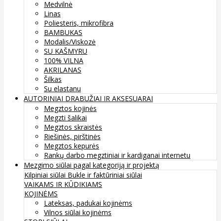
Medvilnė
Linas
Poliesteris, mikrofibra
BAMBUKAS
Modalis/Viskozė
SU KAŠMYRU
100% VILNA
AKRILANAS
Šilkas
Su elastanu
AUTORINIAI DRABUŽIAI IR AKSESUARAI
Megztos kojinės
Megzti šalikai
Megztos skraistės
Riešinės, pirštinės
Megztos kepurės
Rankų darbo megztiniai ir kardiganai internetu
Mezgimo siūlai pagal kategoriją ir projektą
Kilpiniai siūlai
Bukle ir faktūriniai siūlai
VAIKAMS IR KŪDIKIAMS
KOJINĖMS
Lateksas, padukai kojinėms
Vilnos siūlai kojinėms