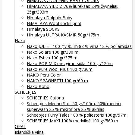
HIMALAYA DOLPHIN BABY COLORS
HİMALAYA YILDIZ 76% liureksas 24% žvyneliai,
25gr/393m
Himalaya Dolphin Baby
HiMALAYA Wool socks print
Himalaya SOCKS
Himalaya ULTRA KASMIR 50gr/175m
Nako
Nako JULIET 100 gr/ 95 m 88 % vilna 12 % poliamidas
Nako Solare 100 gr/380 m
Nako Estiva 100 gr/375 m
Nako POP MIX mezgimo siūlai 100 gr/120m
Nako Pure wool Plius 100 gr/30m
NAKO Peru Color
NAKO SPAGHETTI 100 gr/60 m
Nako Boho
SCHEEPJES
SCHEEPJES Catona
Scheepjes Merino Soft 50 gr/105m, 50% merino
superwash 25 % mikrofibra 25 % akrilas
Scheepjes Furry Tales 100 % poliesteris 100gr/57m
SCHEEPJES MAXI 100% medvilnė 100 gr/560 m
OPAL
Islandiška vilna