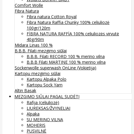
Comfort Wolle
Fibra Natura
Fibra natura Cotton Royal
Fibra Natura Raffia Chunky 100% celiuliozė
100gr/120m
FİBRA NATURA RAFFİA 100% celiuliozės virvutė
40g/90m
Midara Linas 100 %
B.B.B. Filati mezgimo siūlai
B.B.B. Filati RECORD 100 % merino vilna
B.B.B Filati MARTINE 100 % merino vilna
Sockenwolle superwash
OnLine (Vokietija)
Kartopu mezgimo siūlai
Kartopu Alpaka Polo
Kartopu Sock Yarn
Altin Basak
MEZGIMO SIŪLAI PAGAL SUDĖTĮ
Rafija (celiuliozė)
LIUREKSAS/ŽVYNELIAI
Alpaka
SU MERINO VILNA
MOHERIS
PUSVILNĖ