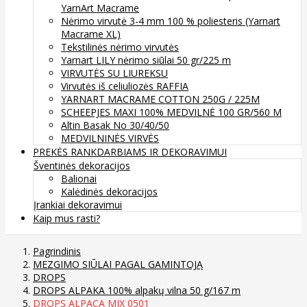
YarnArt Macrame
Nėrimo virvutė 3-4 mm 100 % poliesteris (Yarnart
Macrame XL)
Tekstilinės nėrimo virvutės
Yarnart LILY nėrimo siūlai 50 gr/225 m
VIRVUTĖS SU LIUREKSU
Virvutės iš celiuliozės RAFFIA
YARNART MACRAME COTTON 250G / 225M
SCHEEPJES MAXI 100% MEDVILNĖ 100 GR/560 M
Altin Basak No 30/40/50
MEDVILNINĖS VIRVĖS
PREKĖS RANKDARBIAMS IR DEKORAVIMUI
Šventinės dekoracijos
Balionai
Kalėdinės dekoracijos
Įrankiai dekoravimui
Kaip mus rasti?
Pagrindinis
MEZGIMO SIŪLAI PAGAL GAMINTOJĄ
DROPS
DROPS ALPAKA 100% alpakų vilna 50 g/167 m
DROPS ALPACA MIX 0501