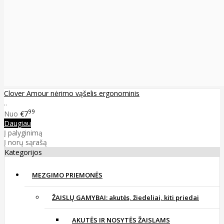
Clover Amour nėrimo vąšelis ergonominis
..
99
Nuo
€7
Daugiau
Į palyginimą
Į norų sąrašą
Kategorijos
MEZGIMO PRIEMONĖS
ŽAISLŲ GAMYBAI: akutės, žiedeliai, kiti priedai
AKUTĖS IR NOSYTĖS ŽAISLAMS