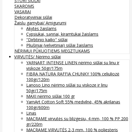
STORI SIŪLAI
SKAROMS
VASARAI
Dekoratyviniai siūlai
Žaislų gamybai/ Amigurumi
Akytės žaislams
Cypsiukai, sąnriai, kiramtukai žaislams
"Dirbtinio kailio" siūlai
Pliušiniai (velvetiniai) siūlai žaislams
NĖRIMUI
PŪKUOTIEMS MEGZTUKAMS
VIRVUTĖS/ Nėrimo siūlai
YARNART INTENSE LINEN nėrimo siūlai su linu ir
viskoze 50gr/175m
FIBRA NATURA RAFFIA CHUNKY 100% celiuliozė
100gr/120m
Lanoso Lino nėrimo siūlai su viskoze ir linu
50gr/175m
MAXI nėrimo siūlai 100 gr
YarnArt Cotton Soft 55% medvilnė, 45% akrilanas
100gr/600m
Linas
MACRAME virvutės su blizgesiu, 4 mm, 100 % PP 200
gr/220m
MACRAME VIRVUTĖS 2-3 mm, 100 % poliesteris