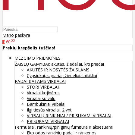
Mano paskyra
00
€0
0
Prekių krepšelis tuščias!
MEZGIMO PRIEMONĖS
ŽAISLŲ GAMYBAI: akutės, žiedeliai, kiti priedai
AKUTĖS IR NOSYTĖS ŽAISLAMS
Cypsiukai, sąnariai, žiedeliai, laikikliai
PADAI BATAMS
VIRBALAI
STORI VIRBALAI
Virbalai kojinėms
Virbalai su valu
Bambukiniai virbalai
Ilgi tiesūs virbalai, 2 vnt
VIRBALŲ RINKINIAI / PRISUKAMI VIRBALAI
PRISUKAMI VIRBALAI
Fermuarai, rankinių/piniginių furnitūra ir aksesuarai
Eko odos rankinių padai ir rankenos