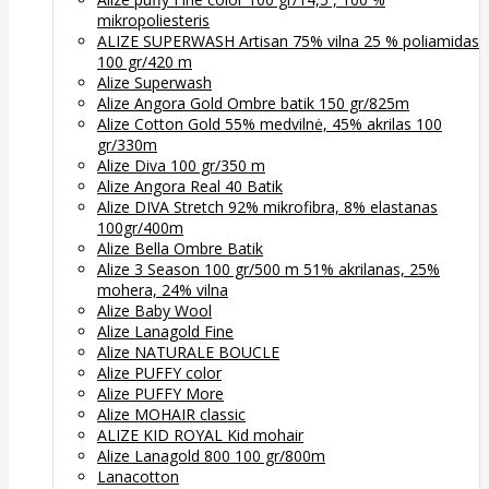
mikropoliesteris
ALIZE SUPERWASH Artisan 75% vilna 25 % poliamidas
100 gr/420 m
Alize Superwash
Alize Angora Gold Ombre batik 150 gr/825m
Alize Cotton Gold 55% medvilnė, 45% akrilas 100
gr/330m
Alize Diva 100 gr/350 m
Alize Angora Real 40 Batik
Alize DIVA Stretch 92% mikrofibra, 8% elastanas
100gr/400m
Alize Bella Ombre Batik
Alize 3 Season 100 gr/500 m 51% akrilanas, 25%
mohera, 24% vilna
Alize Baby Wool
Alize Lanagold Fine
Alize NATURALE BOUCLE
Alize PUFFY color
Alize PUFFY More
Alize MOHAIR classic
ALIZE KID ROYAL Kid mohair
Alize Lanagold 800 100 gr/800m
Lanacotton