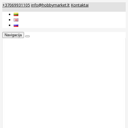
+37069931105
info@hobbymarket.lt
Kontaktai
Navigacija