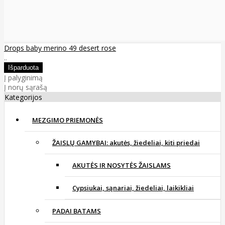
Drops baby merino 49 desert rose
..
Į palyginimą
Į norų sąrašą
Kategorijos
MEZGIMO PRIEMONĖS
ŽAISLŲ GAMYBAI: akutės, žiedeliai, kiti priedai
AKUTĖS IR NOSYTĖS ŽAISLAMS
Cypsiukai, sąnariai, žiedeliai, laikikliai
PADAI BATAMS