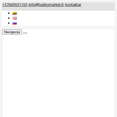
+37069931105
info@hobbymarket.lt
Kontaktai
Navigacija