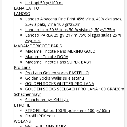
Lettlopi 50 gr/100 m
LANA GATTO
LANOSO
Lanoso Alpacana Fine Print 45% vilna, 40% akrilanas,
25% alpakų vilna 100 gr/220m
Lanoso Lino 50 % linas 50 % viskozė, 50gr/175m
Lanoso PARLA 25 gr/ 217 m 75% blizgus siūlas 25 %
žvyneliai
MADAME TRICOTE PARIS
Madame Tricote Paris MERINO GOLD
Madame Tricote DORA
Madame Tricote Paris SUPER BABY
Pro Lana
Pro Lana Golden socks PASTELLO
Golden Socks Wallis su elastanu
GOLDEN SOCKS GLITTER PRO LANA
GOLDEN SOCKS SEELBACH PRO LANA 100 GR/420m
Schachenmayr
Schachenmayr Kid Light
ETROFIL
ETROFIL Rabbit 100 % poliesteris 100 gr/ 65m
Etrofil IPEK Yolu
WOLANS
Wolans BUNNY BABY