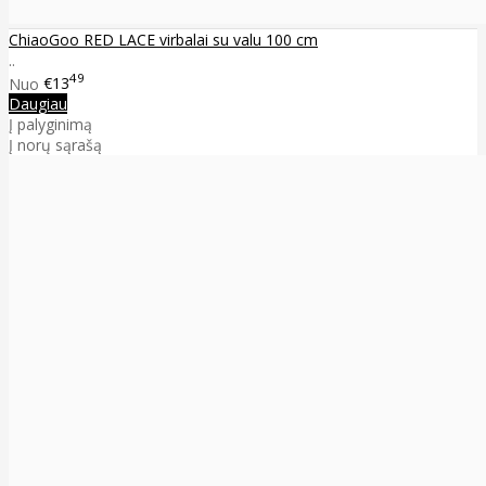
ChiaoGoo RED LACE virbalai su valu 100 cm
..
49
Nuo
€13
Daugiau
Į palyginimą
Į norų sąrašą