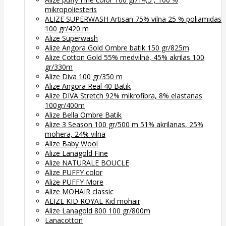
mikropoliesteris
ALIZE SUPERWASH Artisan 75% vilna 25 % poliamidas
100 gr/420 m
Alize Superwash
Alize Angora Gold Ombre batik 150 gr/825m
Alize Cotton Gold 55% medvilnė, 45% akrilas 100
gr/330m
Alize Diva 100 gr/350 m
Alize Angora Real 40 Batik
Alize DIVA Stretch 92% mikrofibra, 8% elastanas
100gr/400m
Alize Bella Ombre Batik
Alize 3 Season 100 gr/500 m 51% akrilanas, 25%
mohera, 24% vilna
Alize Baby Wool
Alize Lanagold Fine
Alize NATURALE BOUCLE
Alize PUFFY color
Alize PUFFY More
Alize MOHAIR classic
ALIZE KID ROYAL Kid mohair
Alize Lanagold 800 100 gr/800m
Lanacotton