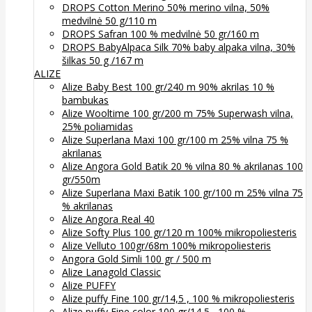
DROPS Cotton Merino 50% merino vilna, 50%
medvilnė 50 g/110 m
DROPS Safran 100 % medvilnė 50 gr/160 m
DROPS BabyAlpaca Silk 70% baby alpaka vilna, 30%
šilkas 50 g /167 m
ALIZE
Alize Baby Best 100 gr/240 m 90% akrilas 10 %
bambukas
Alize Wooltime 100 gr/200 m 75% Superwash vilna,
25% poliamidas
Alize Superlana Maxi 100 gr/100 m 25% vilna 75 %
akrilanas
Alize Angora Gold Batik 20 % vilna 80 % akrilanas 100
gr/550m
Alize Superlana Maxi Batik 100 gr/100 m 25% vilna 75
% akrilanas
Alize Angora Real 40
Alize Softy Plus 100 gr/120 m 100% mikropoliesteris
Alize Velluto 100gr/68m 100% mikropoliesteris
Angora Gold Simli 100 gr / 500 m
Alize Lanagold Classic
Alize PUFFY
Alize puffy Fine 100 gr/14,5 , 100 % mikropoliesteris
Alize puffy Fine color 100 gr/14,5 , 100 %