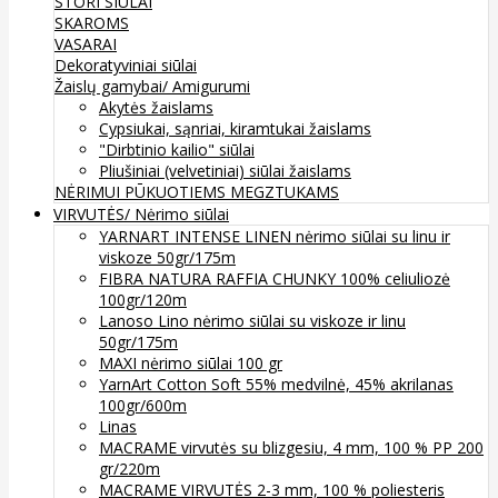
STORI SIŪLAI
SKAROMS
VASARAI
Dekoratyviniai siūlai
Žaislų gamybai/ Amigurumi
Akytės žaislams
Cypsiukai, sąnriai, kiramtukai žaislams
"Dirbtinio kailio" siūlai
Pliušiniai (velvetiniai) siūlai žaislams
NĖRIMUI
PŪKUOTIEMS MEGZTUKAMS
VIRVUTĖS/ Nėrimo siūlai
YARNART INTENSE LINEN nėrimo siūlai su linu ir
viskoze 50gr/175m
FIBRA NATURA RAFFIA CHUNKY 100% celiuliozė
100gr/120m
Lanoso Lino nėrimo siūlai su viskoze ir linu
50gr/175m
MAXI nėrimo siūlai 100 gr
YarnArt Cotton Soft 55% medvilnė, 45% akrilanas
100gr/600m
Linas
MACRAME virvutės su blizgesiu, 4 mm, 100 % PP 200
gr/220m
MACRAME VIRVUTĖS 2-3 mm, 100 % poliesteris