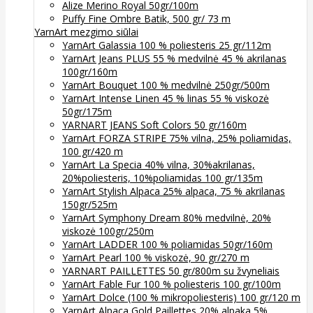
Alize Merino Royal 50gr/100m
Puffy Fine Ombre Batik, 500 gr/ 73 m
YarnArt mezgimo siūlai
YarnArt Galassia 100 % poliesteris 25 gr/112m
YarnArt Jeans PLUS 55 % medvilnė 45 % akrilanas
100gr/160m
YarnArt Bouquet 100 % medvilnė 250gr/500m
YarnArt Intense Linen 45 % linas 55 % viskozė
50gr/175m
YARNART JEANS Soft Colors 50 gr/160m
YarnArt FORZA STRIPE 75% vilna, 25% poliamidas,
100 gr/420 m
YarnArt La Specia 40% vilna, 30%akrilanas,
20%poliesteris, 10%poliamidas 100 gr/135m
YarnArt Stylish Alpaca 25% alpaca, 75 % akrilanas
150gr/525m
YarnArt Symphony Dream 80% medvilnė, 20%
viskozė 100gr/250m
YarnArt LADDER 100 % poliamidas 50gr/160m
YarnArt Pearl 100 % viskozė, 90 gr/270 m
YARNART PAILLETTES 50 gr/800m su žvyneliais
YarnArt Fable Fur 100 % poliesteris 100 gr/100m
YarnArt Dolce (100 % mikropoliesteris) 100 gr/120 m
YarnArt Alpaca Gold Paillettes 20% alpaka 5%