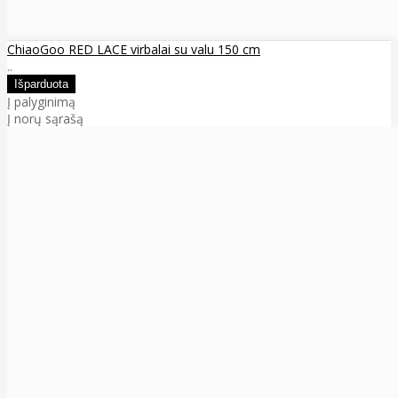
ChiaoGoo RED LACE virbalai su valu 150 cm
..
Į palyginimą
Į norų sąrašą