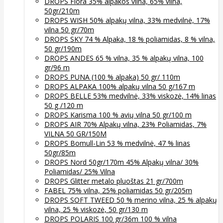
DROPS Flora 35% alpakos vilna, 65% vilna,
50gr/210m
DROPS WISH 50% alpakų vilna, 33% medvilnė, 17%
vilna 50 gr/70m
DROPS SKY 74 % Alpaka, 18 % poliamidas, 8 % vilna,
50 gr/190m
DROPS ANDES 65 % vilna, 35 % alpakų vilna, 100
gr/96 m
DROPS PUNA (100 % alpaka) 50 gr/ 110m
DROPS ALPAKA 100% alpakų vilna 50 g/167 m
DROPS BELLE 53% medvilnė, 33% viskozė, 14% linas
50 g /120 m
DROPS Karisma 100 % avių vilna 50 gr/100 m
DROPS AIR 70% Alpakų vilna, 23% Poliamidas, 7%
VILNA 50 GR/150M
DROPS Bomull-Lin 53 % medvilnė, 47 % linas
50gr/85m
DROPS Nord 50gr/170m 45% Alpakų vilna/ 30%
Poliamidas/ 25% Vilna
DROPS Glitter metalo pluoštas 21 gr/700m
FABEL 75% vilna, 25% poliamidas 50 gr/205m
DROPS SOFT TWEED 50 % merino vilna, 25 % alpakų
vilna, 25 % viskozė, 50 gr/130 m
DROPS POLARIS 100 gr/36m 100 % vilna