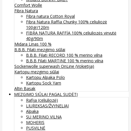
Comfort Wolle
Fibra Natura
Fibra natura Cotton Royal
Fibra Natura Raffia Chunky 100% celiuliozė
100gr/120m
FİBRA NATURA RAFFİA 100% celiuliozės virvutė
40g/90m
Midara Linas 100 %
B.B.B. Filati mezgimo siūlai
B.B.B. Filati RECORD 100 % merino vilna
B.B.B Filati MARTINE 100 % merino vilna
Sockenwolle superwash
OnLine (Vokietija)
Kartopu mezgimo siūlai
Kartopu Alpaka Polo
Kartopu Sock Yarn
Altin Basak
MEZGIMO SIŪLAI PAGAL SUDĖTĮ
Rafija (celiuliozė)
LIUREKSAS/ŽVYNELIAI
Alpaka
SU MERINO VILNA
MOHERIS
PUSVILNĖ