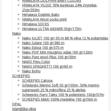
HIMALAYA DOLPHIN BABY COLORS
HİMALAYA YILDIZ 76% liureksas 24% žvyneliai,
25gr/393m
Himalaya Dolphin Baby
HiMALAYA Wool socks print
Himalaya SOCKS
Himalaya ULTRA KASMIR 50gr/175m
Nako
Nako JULIET 100 gr/ 95 m 88 % vilna 12 % poliamidas
Nako Solare 100 gr/380 m
Nako Estiva 100 gr/375 m
Nako POP MIX mezgimo siūlai 100 gr/120m
Nako Pure wool Plius 100 gr/30m
NAKO Peru Color
NAKO SPAGHETTI 100 gr/60 m
Nako Boho
SCHEEPJES
SCHEEPJES Catona
Scheepjes Merino Soft 50 gr/105m, 50% merino
superwash 25 % mikrofibra 25 % akrilas
Scheepjes Furry Tales 100 % poliesteris 100gr/57m
SCHEEPJES MAXI 100% medvilnė 100 gr/560 m
OPAL
Islandiška vilna