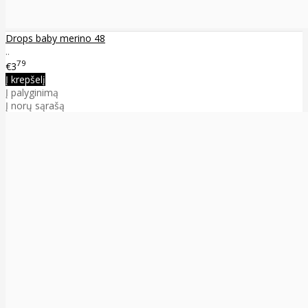
Drops baby merino 48
..
79
€3
Į krepšelį
Į palyginimą
Į norų sąrašą