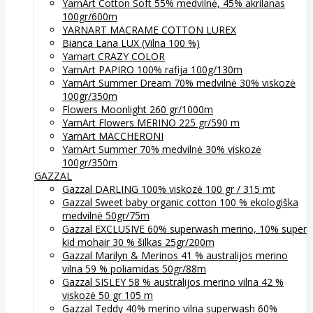
YarnArt Cotton Soft 55% medvilnė, 45% akrilanas
100gr/600m
YARNART MACRAME COTTON LUREX
Bianca Lana LUX (Vilna 100 %)
Yarnart CRAZY COLOR
YarnArt PAPIRO 100% rafija 100g/130m
YarnArt Summer Dream 70% medvilnė 30% viskozė
100gr/350m
Flowers Moonlight 260 gr/1000m
YarnArt Flowers MERINO 225 gr/590 m
YarnArt MACCHERONI
YarnArt Summer 70% medvilnė 30% viskozė
100gr/350m
GAZZAL
Gazzal DARLING 100% viskozė 100 gr / 315 mt
Gazzal Sweet baby organic cotton 100 % ekologiška
medvilnė 50gr/75m
Gazzal EXCLUSIVE 60% superwash merino, 10% super
kid mohair 30 % šilkas 25gr/200m
Gazzal Marilyn & Merinos 41 % australijos merino
vilna 59 % poliamidas 50gr/88m
Gazzal SISLEY 58 % australijos merino vilna 42 %
viskozė 50 gr 105 m
Gazzal Teddy 40% merino vilna superwash 60%