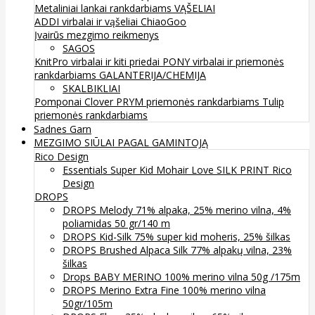
Metaliniai lankai rankdarbiams
VĄŠELIAI
ADDI virbalai ir vąšeliai
ChiaoGoo
Įvairūs mezgimo reikmenys
SAGOS
KnitPro virbalai ir kiti priedai
PONY virbalai ir priemonės
rankdarbiams
GALANTERIJA/CHEMIJA
SKALBIKLIAI
Pomponai
Clover
PRYM priemonės rankdarbiams
Tulip
priemonės rankdarbiams
Sadnes Garn
MEZGIMO SIŪLAI PAGAL GAMINTOJĄ
Rico Design
Essentials Super Kid Mohair Love SILK PRINT Rico
Design
DROPS
DROPS Melody 71% alpaka, 25% merino vilna, 4%
poliamidas 50 gr/140 m
DROPS Kid-Silk 75% super kid moheris, 25% šilkas
DROPS Brushed Alpaca Silk 77% alpakų vilna, 23%
šilkas
Drops BABY MERINO 100% merino vilna 50g /175m
DROPS Merino Extra Fine 100% merino vilna
50gr/105m