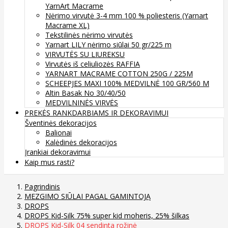
YarnArt Macrame
Nėrimo virvutė 3-4 mm 100 % poliesteris (Yarnart
Macrame XL)
Tekstilinės nėrimo virvutės
Yarnart LILY nėrimo siūlai 50 gr/225 m
VIRVUTĖS SU LIUREKSU
Virvutės iš celiuliozės RAFFIA
YARNART MACRAME COTTON 250G / 225M
SCHEEPJES MAXI 100% MEDVILNĖ 100 GR/560 M
Altin Basak No 30/40/50
MEDVILNINĖS VIRVĖS
PREKĖS RANKDARBIAMS IR DEKORAVIMUI
Šventinės dekoracijos
Balionai
Kalėdinės dekoracijos
Įrankiai dekoravimui
Kaip mus rasti?
Pagrindinis
MEZGIMO SIŪLAI PAGAL GAMINTOJĄ
DROPS
DROPS Kid-Silk 75% super kid moheris, 25% šilkas
DROPS Kid-Silk 04 sendinta rožinė