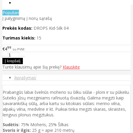
Populiari
Į palyginimą
Į norų sąrašą
Prekės kodas:
DROPS Kid-Silk 04
Turimas kiekis:
15
99
€4
su PVM
Turite klausimų apie šią prekę?
Klauskite
Aprašymas
Prabangūs labai švelnūs moherio su šilku siūlai - ploni ir su pūkeliu.
Suteiks jūsų mezginiams rafinuotą išvaizdą. Galima megzti kaip
savarankišką siūlą, arba kartu su kitokiais siūlais: merino vilna,
alpakų vilna, medvilne ir kt. Puikiai tinka megzti skaras, skraistes,
lengvus plonus megztukus.
Sudėtis:
75% Moheris, 25% Šilkas
Svoris ir ilgis:
25 g = apie 210 metrų