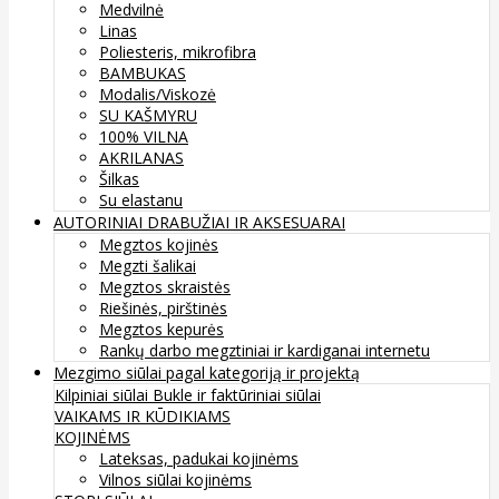
Medvilnė
Linas
Poliesteris, mikrofibra
BAMBUKAS
Modalis/Viskozė
SU KAŠMYRU
100% VILNA
AKRILANAS
Šilkas
Su elastanu
AUTORINIAI DRABUŽIAI IR AKSESUARAI
Megztos kojinės
Megzti šalikai
Megztos skraistės
Riešinės, pirštinės
Megztos kepurės
Rankų darbo megztiniai ir kardiganai internetu
Mezgimo siūlai pagal kategoriją ir projektą
Kilpiniai siūlai
Bukle ir faktūriniai siūlai
VAIKAMS IR KŪDIKIAMS
KOJINĖMS
Lateksas, padukai kojinėms
Vilnos siūlai kojinėms