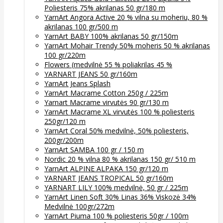
Poliesteris 75% akrilanas 50 gr/180 m
YarnArt Angora Active 20 % vilna su moheriu, 80 %
akrilanas 100 gr/500 m
YarnArt BABY 100% akrilanas 50 gr/150m
YarnArt Mohair Trendy 50% moheris 50 % akrilanas
100 gr/220m
Flowers (medvilnė 55 % poliakrilas 45 %
YARNART JEANS 50 gr/160m
YarnArt Jeans Splash
YarnArt Macrame Cotton 250g / 225m
Yarnart Macrame virvutės 90 gr/130 m
YarnArt Macrame XL virvutės 100 % poliesteris
250gr/120 m
YarnArt Coral 50% medvilnė, 50% poliesteris,
200gr/200m
YarnArt SAMBA 100 gr / 150 m
Nordic 20 % vilna 80 % akrilanas 150 gr/ 510 m
YarnArt ALPINE ALPAKA 150 gr/120 m
YARNART JEANS TROPICAL 50 gr/160m
YARNART LILY 100% medvilnė, 50 gr / 225m
YarnArt Linen Soft 30% Linas 36% Viskozė 34%
Medvilnė 100gr/272m
YarnArt Piuma 100 % poliesteris 50gr / 100m