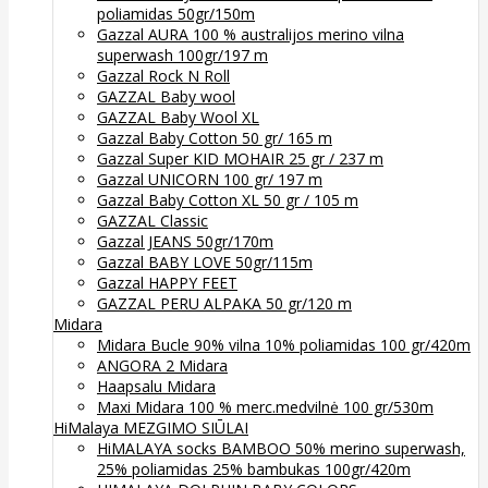
poliamidas 50gr/150m
Gazzal AURA 100 % australijos merino vilna
superwash 100gr/197 m
Gazzal Rock N Roll
GAZZAL Baby wool
GAZZAL Baby Wool XL
Gazzal Baby Cotton 50 gr/ 165 m
Gazzal Super KID MOHAIR 25 gr / 237 m
Gazzal UNICORN 100 gr/ 197 m
Gazzal Baby Cotton XL 50 gr / 105 m
GAZZAL Classic
Gazzal JEANS 50gr/170m
Gazzal BABY LOVE 50gr/115m
Gazzal HAPPY FEET
GAZZAL PERU ALPAKA 50 gr/120 m
Midara
Midara Bucle 90% vilna 10% poliamidas 100 gr/420m
ANGORA 2 Midara
Haapsalu Midara
Maxi Midara 100 % merc.medvilnė 100 gr/530m
HiMalaya MEZGIMO SIŪLAI
HiMALAYA socks BAMBOO 50% merino superwash,
25% poliamidas 25% bambukas 100gr/420m