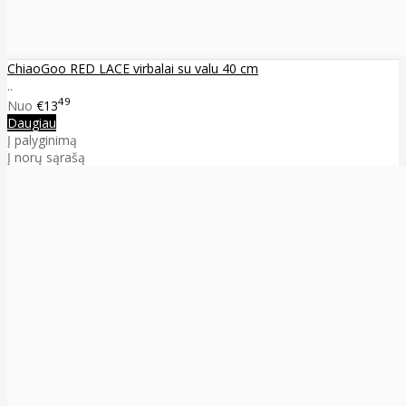
ChiaoGoo RED LACE virbalai su valu 40 cm
..
49
Nuo
€13
Daugiau
Į palyginimą
Į norų sąrašą