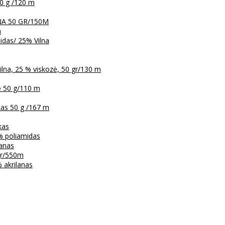
0 g /120 m
LNA 50 GR/150M
m
das/ 25% Vilna
na, 25 % viskozė, 50 gr/130 m
ė 50 g/110 m
kas 50 g /167 m
kas
% poliamidas
lanas
 gr/550m
 akrilanas