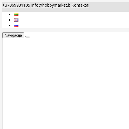
+37069931105
info@hobbymarket.lt
Kontaktai
Navigacija