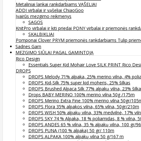
Metaliniai lankai rankdarbiams
VĄŠELIAI
ADDI virbalai ir vąšeliai
ChiaoGoo
Įvairūs mezgimo reikmenys
SAGOS
KnitPro virbalai ir kiti priedai
PONY virbalai ir priemonės rank
SKALBIKLIAI
Pomponai
Clover
PRYM priemonės rankdarbiams
Tulip prie
Sadnes Garn
MEZGIMO SIŪLAI PAGAL GAMINTOJĄ
Rico Design
Essentials Super Kid Mohair Love SILK PRINT Rico Des
DROPS
DROPS Melody 71% alpaka, 25% merino vilna, 4% poli
DROPS Kid-Silk 75% super kid moheris, 25% šilkas
DROPS Brushed Alpaca Silk 77% alpakų vilna, 23% šilk
Drops BABY MERINO 100% merino vilna 50g /175m
DROPS Merino Extra Fine 100% merino vilna 50gr/105
DROPS Flora 35% alpakos vilna, 65% vilna, 50gr/210m
DROPS WISH 50% alpakų vilna, 33% medvilnė, 17% vil
DROPS SKY 74 % Alpaka, 18 % poliamidas, 8 % vilna, 
DROPS ANDES 65 % vilna, 35 % alpakų vilna, 100 gr/9
DROPS PUNA (100 % alpaka) 50 gr/ 110m
DROPS ALPAKA 100% alpakų vilna 50 g/167 m