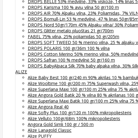
DROPS BELLE 53% medvilnė, 33% viskozė, 14% linas 5
DROPS Karisma 100 % avių vilna 50 gr/100 m
DROPS AIR 70% Alpakų vilna, 23% Poliamidas, 7% VI
DROPS Bomull-Lin 53 % medvilnė, 47 % linas 50gr/85
DROPS Nord 50gr/170m 45% Alpakų vilna/ 30% Poliami
DROPS Glitter metalo pluoštas 21 gr/700m
FABEL 75% vilna, 25% poliamidas 50 gr/205m
DROPS SOFT TWEED 50 % merino vilna, 25 % alpakų vil
DROPS POLARIS 100 gr/36m 100 % vilna
DROPS Cotton Merino 50% merino vilna, 50% medviln
DROPS Safran 100 % medvilnė 50 gr/160 m
DROPS BabyAlpaca Silk 70% baby alpaka vilna, 30% šil
ALIZE
Alize Baby Best 100 gr/240 m 90% akrilas 10 % bambu
Alize Wooltime 100 gr/200 m 75% Superwash vilna, 25
Alize Superlana Maxi 100 gr/100 m 25% vilna 75 % akri
Alize Angora Gold Batik 20 % vilna 80 % akrilanas 100
Alize Superlana Maxi Batik 100 gr/100 m 25% vilna 75 %
Alize Angora Real 40
Alize Softy Plus 100 gr/120 m 100% mikropoliesteris
Alize Velluto 100gr/68m 100% mikropoliesteris
Angora Gold Simli 100 gr / 500 m
Alize Lanagold Classic
Alize PUFFY