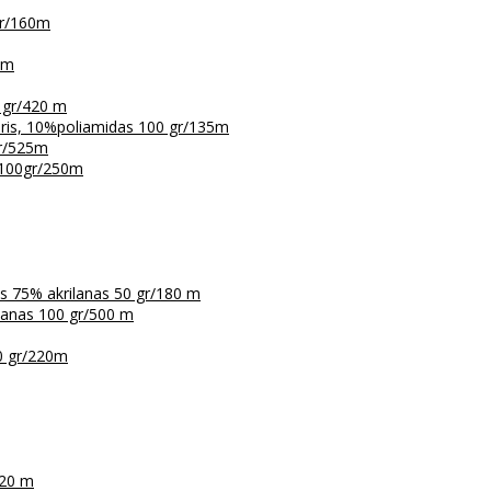
gr/160m
5m
 gr/420 m
eris, 10%poliamidas 100 gr/135m
gr/525m
 100gr/250m
is 75% akrilanas 50 gr/180 m
ilanas 100 gr/500 m
0 gr/220m
120 m