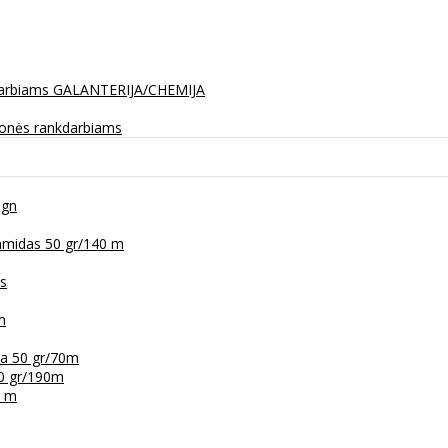
darbiams
GALANTERIJA/CHEMIJA
monės rankdarbiams
ign
amidas 50 gr/140 m
as
m
na 50 gr/70m
50 gr/190m
6 m