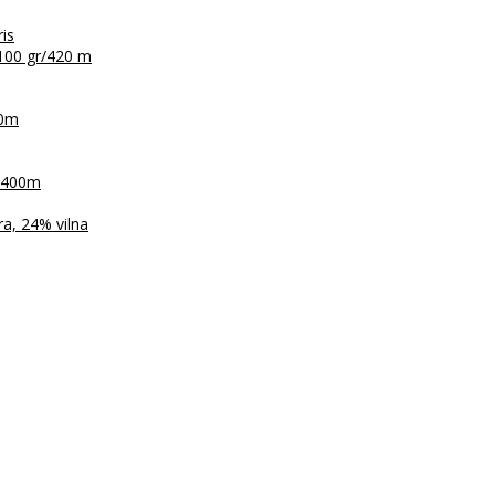
ris
100 gr/420 m
30m
r/400m
a, 24% vilna