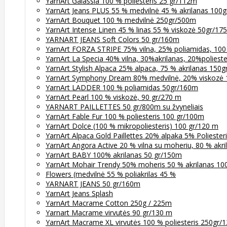
YarnArt Galassia 100 % poliesteris 25 gr/112m
YarnArt Jeans PLUS 55 % medvilnė 45 % akrilanas 100
YarnArt Bouquet 100 % medvilnė 250gr/500m
YarnArt Intense Linen 45 % linas 55 % viskozė 50gr/17
YARNART JEANS Soft Colors 50 gr/160m
YarnArt FORZA STRIPE 75% vilna, 25% poliamidas, 100
YarnArt La Specia 40% vilna, 30%akrilanas, 20%poliest
YarnArt Stylish Alpaca 25% alpaca, 75 % akrilanas 150
YarnArt Symphony Dream 80% medvilnė, 20% viskozė
YarnArt LADDER 100 % poliamidas 50gr/160m
YarnArt Pearl 100 % viskozė, 90 gr/270 m
YARNART PAILLETTES 50 gr/800m su žvyneliais
YarnArt Fable Fur 100 % poliesteris 100 gr/100m
YarnArt Dolce (100 % mikropoliesteris) 100 gr/120 m
YarnArt Alpaca Gold Paillettes 20% alpaka 5% Poliester
YarnArt Angora Active 20 % vilna su moheriu, 80 % akr
YarnArt BABY 100% akrilanas 50 gr/150m
YarnArt Mohair Trendy 50% moheris 50 % akrilanas 10
Flowers (medvilnė 55 % poliakrilas 45 %
YARNART JEANS 50 gr/160m
YarnArt Jeans Splash
YarnArt Macrame Cotton 250g / 225m
Yarnart Macrame virvutės 90 gr/130 m
YarnArt Macrame XL virvutės 100 % poliesteris 250gr/