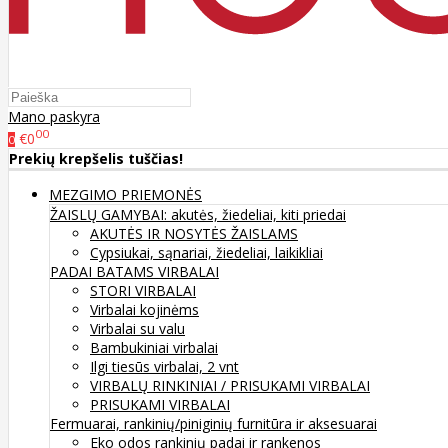
Mano paskyra
00
€0
0
Prekių krepšelis tuščias!
MEZGIMO PRIEMONĖS
ŽAISLŲ GAMYBAI: akutės, žiedeliai, kiti priedai
AKUTĖS IR NOSYTĖS ŽAISLAMS
Cypsiukai, sąnariai, žiedeliai, laikikliai
PADAI BATAMS
VIRBALAI
STORI VIRBALAI
Virbalai kojinėms
Virbalai su valu
Bambukiniai virbalai
Ilgi tiesūs virbalai, 2 vnt
VIRBALŲ RINKINIAI / PRISUKAMI VIRBALAI
PRISUKAMI VIRBALAI
Fermuarai, rankinių/piniginių furnitūra ir aksesuarai
Eko odos rankinių padai ir rankenos