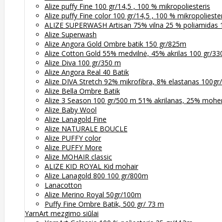
Alize puffy Fine 100 gr/14,5 , 100 % mikropoliesteris
Alize puffy Fine color 100 gr/14,5 , 100 % mikropolieste
ALIZE SUPERWASH Artisan 75% vilna 25 % poliamidas 
Alize Superwash
Alize Angora Gold Ombre batik 150 gr/825m
Alize Cotton Gold 55% medvilnė, 45% akrilas 100 gr/3
Alize Diva 100 gr/350 m
Alize Angora Real 40 Batik
Alize DIVA Stretch 92% mikrofibra, 8% elastanas 100g
Alize Bella Ombre Batik
Alize 3 Season 100 gr/500 m 51% akrilanas, 25% moher
Alize Baby Wool
Alize Lanagold Fine
Alize NATURALE BOUCLE
Alize PUFFY color
Alize PUFFY More
Alize MOHAIR classic
ALIZE KID ROYAL Kid mohair
Alize Lanagold 800 100 gr/800m
Lanacotton
Alize Merino Royal 50gr/100m
Puffy Fine Ombre Batik, 500 gr/ 73 m
YarnArt mezgimo siūlai