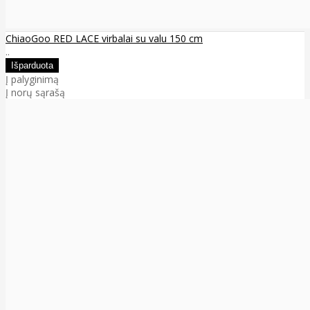
ChiaoGoo RED LACE virbalai su valu 150 cm
..
Į palyginimą
Į norų sąrašą