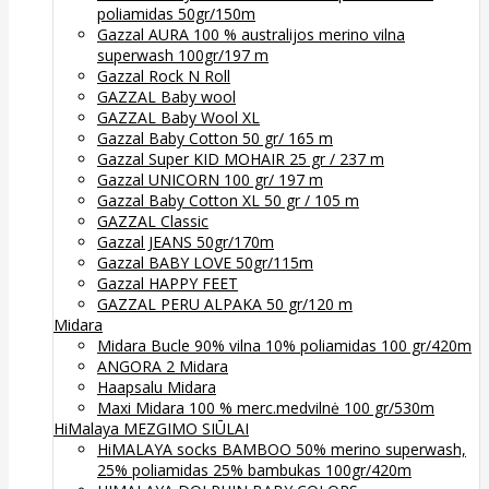
poliamidas 50gr/150m
Gazzal AURA 100 % australijos merino vilna
superwash 100gr/197 m
Gazzal Rock N Roll
GAZZAL Baby wool
GAZZAL Baby Wool XL
Gazzal Baby Cotton 50 gr/ 165 m
Gazzal Super KID MOHAIR 25 gr / 237 m
Gazzal UNICORN 100 gr/ 197 m
Gazzal Baby Cotton XL 50 gr / 105 m
GAZZAL Classic
Gazzal JEANS 50gr/170m
Gazzal BABY LOVE 50gr/115m
Gazzal HAPPY FEET
GAZZAL PERU ALPAKA 50 gr/120 m
Midara
Midara Bucle 90% vilna 10% poliamidas 100 gr/420m
ANGORA 2 Midara
Haapsalu Midara
Maxi Midara 100 % merc.medvilnė 100 gr/530m
HiMalaya MEZGIMO SIŪLAI
HiMALAYA socks BAMBOO 50% merino superwash,
25% poliamidas 25% bambukas 100gr/420m