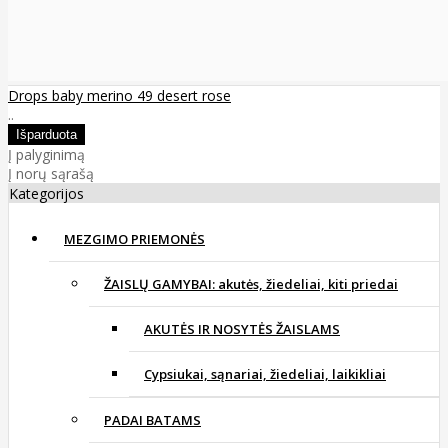
Drops baby merino 49 desert rose
..
Į palyginimą
Į norų sąrašą
Kategorijos
MEZGIMO PRIEMONĖS
ŽAISLŲ GAMYBAI: akutės, žiedeliai, kiti priedai
AKUTĖS IR NOSYTĖS ŽAISLAMS
Cypsiukai, sąnariai, žiedeliai, laikikliai
PADAI BATAMS