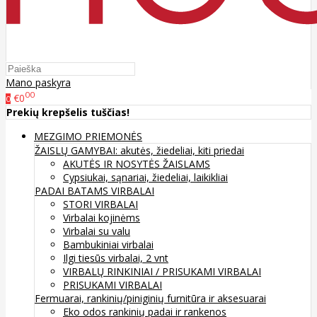
Mano paskyra
00
€0
0
Prekių krepšelis tuščias!
MEZGIMO PRIEMONĖS
ŽAISLŲ GAMYBAI: akutės, žiedeliai, kiti priedai
AKUTĖS IR NOSYTĖS ŽAISLAMS
Cypsiukai, sąnariai, žiedeliai, laikikliai
PADAI BATAMS
VIRBALAI
STORI VIRBALAI
Virbalai kojinėms
Virbalai su valu
Bambukiniai virbalai
Ilgi tiesūs virbalai, 2 vnt
VIRBALŲ RINKINIAI / PRISUKAMI VIRBALAI
PRISUKAMI VIRBALAI
Fermuarai, rankinių/piniginių furnitūra ir aksesuarai
Eko odos rankinių padai ir rankenos