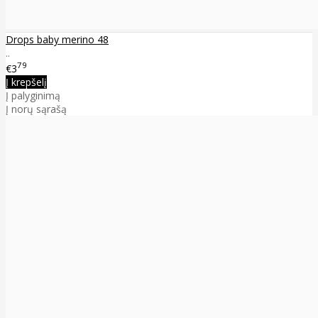
Drops baby merino 48
..
79
€3
Į krepšelį
Į palyginimą
Į norų sąrašą