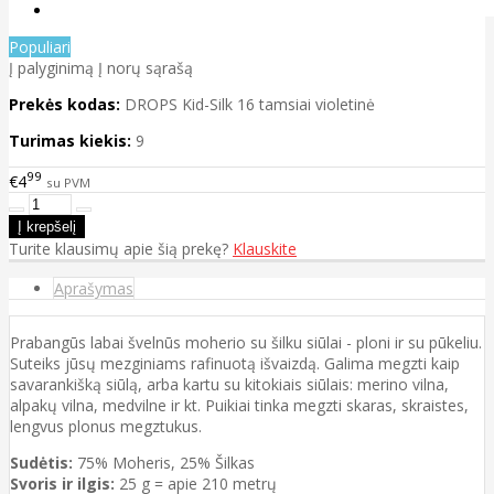
Populiari
Į palyginimą
Į norų sąrašą
Prekės kodas:
DROPS Kid-Silk 16 tamsiai violetinė
Turimas kiekis:
9
99
€4
su PVM
Turite klausimų apie šią prekę?
Klauskite
Aprašymas
Prabangūs labai švelnūs moherio su šilku siūlai - ploni ir su pūkeliu.
Suteiks jūsų mezginiams rafinuotą išvaizdą. Galima megzti kaip
savarankišką siūlą, arba kartu su kitokiais siūlais: merino vilna,
alpakų vilna, medvilne ir kt. Puikiai tinka megzti skaras, skraistes,
lengvus plonus megztukus.
Sudėtis:
75% Moheris, 25% Šilkas
Svoris ir ilgis:
25 g = apie 210 metrų