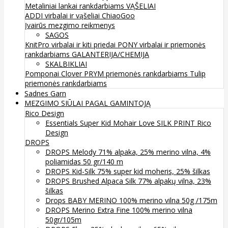
Metaliniai lankai rankdarbiams
VĄŠELIAI
ADDI virbalai ir vąšeliai
ChiaoGoo
Įvairūs mezgimo reikmenys
SAGOS
KnitPro virbalai ir kiti priedai
PONY virbalai ir priemonės
rankdarbiams
GALANTERIJA/CHEMIJA
SKALBIKLIAI
Pomponai
Clover
PRYM priemonės rankdarbiams
Tulip
priemonės rankdarbiams
Sadnes Garn
MEZGIMO SIŪLAI PAGAL GAMINTOJĄ
Rico Design
Essentials Super Kid Mohair Love SILK PRINT Rico
Design
DROPS
DROPS Melody 71% alpaka, 25% merino vilna, 4%
poliamidas 50 gr/140 m
DROPS Kid-Silk 75% super kid moheris, 25% šilkas
DROPS Brushed Alpaca Silk 77% alpakų vilna, 23%
šilkas
Drops BABY MERINO 100% merino vilna 50g /175m
DROPS Merino Extra Fine 100% merino vilna
50gr/105m