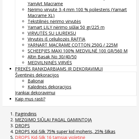
YarnArt Macrame
Nėrimo virvutė 3-4 mm 100 % poliesteris (Yarnart
Macrame XL)
Tekstilinės nėrimo virvutės
Yarnart LILY nėrimo siūlai 50 gr/225 m
VIRVUTĖS SU LIUREKSU
Virvutės iš celiuliozės RAFFIA
YARNART MACRAME COTTON 250G / 225M
SCHEEPJES MAXI 100% MEDVILNĖ 100 GR/560 M
Altin Basak No 30/40/50
MEDVILNINĖS VIRVĖS
PREKĖS RANKDARBIAMS IR DEKORAVIMUI
Šventinės dekoracijos
Balionai
Kalėdinės dekoracijos
Įrankiai dekoravimui
Kaip mus rasti?
Pagrindinis
MEZGIMO SIŪLAI PAGAL GAMINTOJĄ
DROPS
DROPS Kid-Silk 75% super kid moheris, 25% šilkas
DROPS Kid-Silk 16 tamsiai violetinė