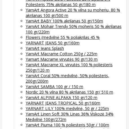
Poliesteris 75% akrilanas 50 gr/180 m
YarnArt Angora Active 20 % vilna su moheriu, 80 %
akrilanas 100 gr/500 m
YarnArt BABY 100% akrilanas 50 gr/150m
YarnArt Mohair Trendy 50% moheris 50 % akrilanas
100 gr/220m
Flowers (medvilnė 55 % poliakrilas 45 %
YARNART JEANS 50 gr/160m
YarnArt Jeans Splash
YarnArt Macrame Cotton 250g / 225m
Yarnart Macrame virvutės 90 gr/130 m
YarnArt Macrame XL virvutės 100 % poliesteris
250gr/120 m
YarnArt Coral 50% medvilnė, 50% poliesteris,
200gr/200m
YarnArt SAMBA 100 gr / 150 m
Nordic 20 % vilna 80 % akrilanas 150 gr/ 510 m
YarnArt ALPINE ALPAKA 150 gr/120 m
YARNART JEANS TROPICAL 50 gr/160m
YARNART LILY 100% medvilnė, 50 gr / 225m
YarnArt Linen Soft 30% Linas 36% Viskozė 34%
Medvilnė 100gr/272m
YarnArt Piuma 100 % poliesteris 50gr / 100m