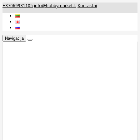
+37069931105
info@hobbymarket.lt
Kontaktai
Navigacija