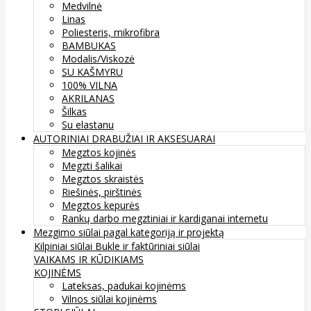
Medvilnė
Linas
Poliesteris, mikrofibra
BAMBUKAS
Modalis/Viskozė
SU KAŠMYRU
100% VILNA
AKRILANAS
Šilkas
Su elastanu
AUTORINIAI DRABUŽIAI IR AKSESUARAI
Megztos kojinės
Megzti šalikai
Megztos skraistės
Riešinės, pirštinės
Megztos kepurės
Rankų darbo megztiniai ir kardiganai internetu
Mezgimo siūlai pagal kategoriją ir projektą
Kilpiniai siūlai
Bukle ir faktūriniai siūlai
VAIKAMS IR KŪDIKIAMS
KOJINĖMS
Lateksas, padukai kojinėms
Vilnos siūlai kojinėms