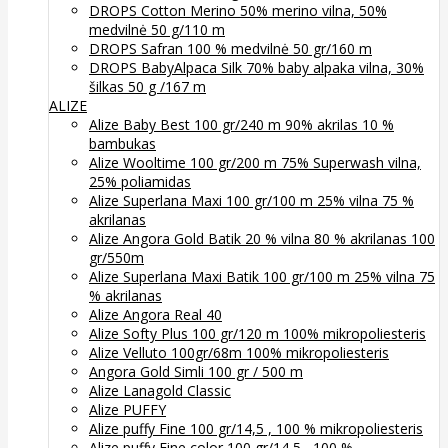
DROPS Cotton Merino 50% merino vilna, 50%
medvilnė 50 g/110 m
DROPS Safran 100 % medvilnė 50 gr/160 m
DROPS BabyAlpaca Silk 70% baby alpaka vilna, 30%
šilkas 50 g /167 m
ALIZE
Alize Baby Best 100 gr/240 m 90% akrilas 10 %
bambukas
Alize Wooltime 100 gr/200 m 75% Superwash vilna,
25% poliamidas
Alize Superlana Maxi 100 gr/100 m 25% vilna 75 %
akrilanas
Alize Angora Gold Batik 20 % vilna 80 % akrilanas 100
gr/550m
Alize Superlana Maxi Batik 100 gr/100 m 25% vilna 75
% akrilanas
Alize Angora Real 40
Alize Softy Plus 100 gr/120 m 100% mikropoliesteris
Alize Velluto 100gr/68m 100% mikropoliesteris
Angora Gold Simli 100 gr / 500 m
Alize Lanagold Classic
Alize PUFFY
Alize puffy Fine 100 gr/14,5 , 100 % mikropoliesteris
Alize puffy Fine color 100 gr/14,5 , 100 %