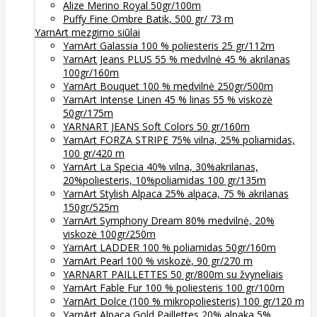
Alize Merino Royal 50gr/100m
Puffy Fine Ombre Batik, 500 gr/ 73 m
YarnArt mezgimo siūlai
YarnArt Galassia 100 % poliesteris 25 gr/112m
YarnArt Jeans PLUS 55 % medvilnė 45 % akrilanas
100gr/160m
YarnArt Bouquet 100 % medvilnė 250gr/500m
YarnArt Intense Linen 45 % linas 55 % viskozė
50gr/175m
YARNART JEANS Soft Colors 50 gr/160m
YarnArt FORZA STRIPE 75% vilna, 25% poliamidas,
100 gr/420 m
YarnArt La Specia 40% vilna, 30%akrilanas,
20%poliesteris, 10%poliamidas 100 gr/135m
YarnArt Stylish Alpaca 25% alpaca, 75 % akrilanas
150gr/525m
YarnArt Symphony Dream 80% medvilnė, 20%
viskozė 100gr/250m
YarnArt LADDER 100 % poliamidas 50gr/160m
YarnArt Pearl 100 % viskozė, 90 gr/270 m
YARNART PAILLETTES 50 gr/800m su žvyneliais
YarnArt Fable Fur 100 % poliesteris 100 gr/100m
YarnArt Dolce (100 % mikropoliesteris) 100 gr/120 m
YarnArt Alpaca Gold Paillettes 20% alpaka 5%