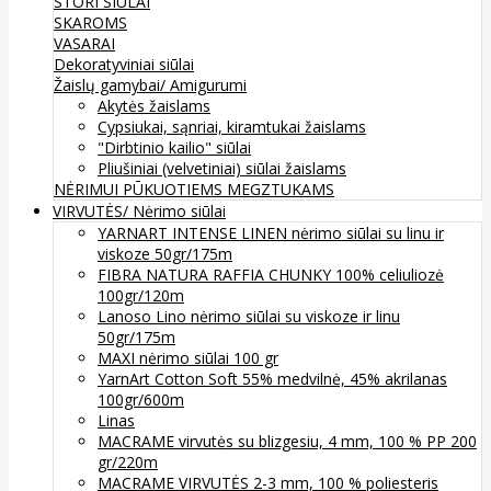
STORI SIŪLAI
SKAROMS
VASARAI
Dekoratyviniai siūlai
Žaislų gamybai/ Amigurumi
Akytės žaislams
Cypsiukai, sąnriai, kiramtukai žaislams
"Dirbtinio kailio" siūlai
Pliušiniai (velvetiniai) siūlai žaislams
NĖRIMUI
PŪKUOTIEMS MEGZTUKAMS
VIRVUTĖS/ Nėrimo siūlai
YARNART INTENSE LINEN nėrimo siūlai su linu ir
viskoze 50gr/175m
FIBRA NATURA RAFFIA CHUNKY 100% celiuliozė
100gr/120m
Lanoso Lino nėrimo siūlai su viskoze ir linu
50gr/175m
MAXI nėrimo siūlai 100 gr
YarnArt Cotton Soft 55% medvilnė, 45% akrilanas
100gr/600m
Linas
MACRAME virvutės su blizgesiu, 4 mm, 100 % PP 200
gr/220m
MACRAME VIRVUTĖS 2-3 mm, 100 % poliesteris