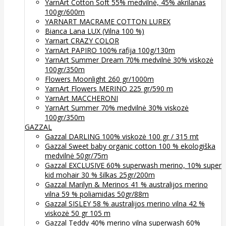
YarnArt Cotton Soft 55% medvilnė, 45% akrilanas
100gr/600m
YARNART MACRAME COTTON LUREX
Bianca Lana LUX (Vilna 100 %)
Yarnart CRAZY COLOR
YarnArt PAPIRO 100% rafija 100g/130m
YarnArt Summer Dream 70% medvilnė 30% viskozė
100gr/350m
Flowers Moonlight 260 gr/1000m
YarnArt Flowers MERINO 225 gr/590 m
YarnArt MACCHERONI
YarnArt Summer 70% medvilnė 30% viskozė
100gr/350m
GAZZAL
Gazzal DARLING 100% viskozė 100 gr / 315 mt
Gazzal Sweet baby organic cotton 100 % ekologiška
medvilnė 50gr/75m
Gazzal EXCLUSIVE 60% superwash merino, 10% super
kid mohair 30 % šilkas 25gr/200m
Gazzal Marilyn & Merinos 41 % australijos merino
vilna 59 % poliamidas 50gr/88m
Gazzal SISLEY 58 % australijos merino vilna 42 %
viskozė 50 gr 105 m
Gazzal Teddy 40% merino vilna superwash 60%