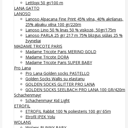
Lettlopi 50 gr/100 m
LANA GATTO
LANOSO
Lanoso Alpacana Fine Print 45% vilna, 40% akrilanas,
25% alpakų vilna 100 gr/220m
Lanoso Lino 50 % linas 50 % viskozė, 50gr/175m
Lanoso PARLA 25 gr/ 217 m 75% blizgus siūlas 25 %
žvyneliai
MADAME TRICOTE PARIS
Madame Tricote Paris MERINO GOLD
Madame Tricote DORA
Madame Tricote Paris SUPER BABY
Pro Lana
Pro Lana Golden socks PASTELLO
Golden Socks Wallis su elastanu
GOLDEN SOCKS GLITTER PRO LANA
GOLDEN SOCKS SEELBACH PRO LANA 100 GR/420m
Schachenmayr
Schachenmayr Kid Light
ETROFIL
ETROFIL Rabbit 100 % poliesteris 100 gr/ 65m
Etrofil IPEK Yolu
WOLANS
Wolans BUNNY BABY