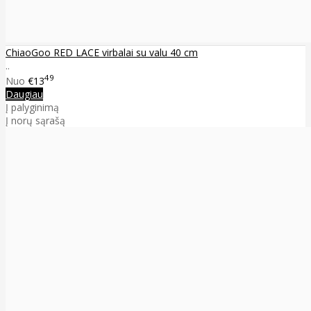
ChiaoGoo RED LACE virbalai su valu 40 cm
..
49
Nuo
€13
Daugiau
Į palyginimą
Į norų sąrašą