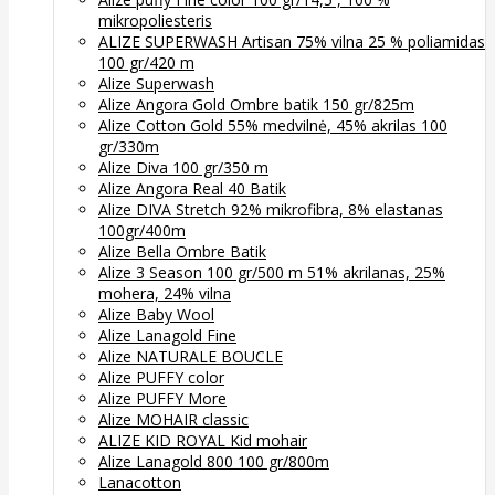
mikropoliesteris
ALIZE SUPERWASH Artisan 75% vilna 25 % poliamidas
100 gr/420 m
Alize Superwash
Alize Angora Gold Ombre batik 150 gr/825m
Alize Cotton Gold 55% medvilnė, 45% akrilas 100
gr/330m
Alize Diva 100 gr/350 m
Alize Angora Real 40 Batik
Alize DIVA Stretch 92% mikrofibra, 8% elastanas
100gr/400m
Alize Bella Ombre Batik
Alize 3 Season 100 gr/500 m 51% akrilanas, 25%
mohera, 24% vilna
Alize Baby Wool
Alize Lanagold Fine
Alize NATURALE BOUCLE
Alize PUFFY color
Alize PUFFY More
Alize MOHAIR classic
ALIZE KID ROYAL Kid mohair
Alize Lanagold 800 100 gr/800m
Lanacotton