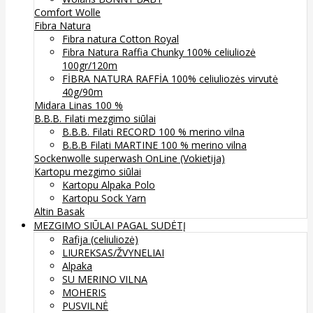
Comfort Wolle
Fibra Natura
Fibra natura Cotton Royal
Fibra Natura Raffia Chunky 100% celiuliozė
100gr/120m
FİBRA NATURA RAFFİA 100% celiuliozės virvutė
40g/90m
Midara Linas 100 %
B.B.B. Filati mezgimo siūlai
B.B.B. Filati RECORD 100 % merino vilna
B.B.B Filati MARTINE 100 % merino vilna
Sockenwolle superwash
OnLine (Vokietija)
Kartopu mezgimo siūlai
Kartopu Alpaka Polo
Kartopu Sock Yarn
Altin Basak
MEZGIMO SIŪLAI PAGAL SUDĖTĮ
Rafija (celiuliozė)
LIUREKSAS/ŽVYNELIAI
Alpaka
SU MERINO VILNA
MOHERIS
PUSVILNĖ