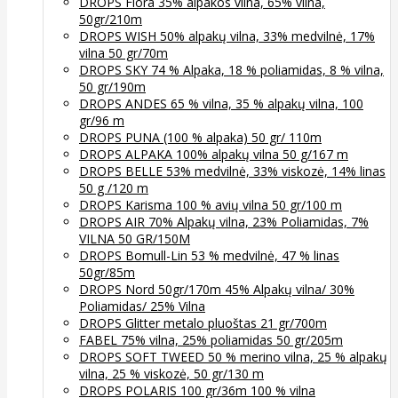
DROPS Flora 35% alpakos vilna, 65% vilna,
50gr/210m
DROPS WISH 50% alpakų vilna, 33% medvilnė, 17%
vilna 50 gr/70m
DROPS SKY 74 % Alpaka, 18 % poliamidas, 8 % vilna,
50 gr/190m
DROPS ANDES 65 % vilna, 35 % alpakų vilna, 100
gr/96 m
DROPS PUNA (100 % alpaka) 50 gr/ 110m
DROPS ALPAKA 100% alpakų vilna 50 g/167 m
DROPS BELLE 53% medvilnė, 33% viskozė, 14% linas
50 g /120 m
DROPS Karisma 100 % avių vilna 50 gr/100 m
DROPS AIR 70% Alpakų vilna, 23% Poliamidas, 7%
VILNA 50 GR/150M
DROPS Bomull-Lin 53 % medvilnė, 47 % linas
50gr/85m
DROPS Nord 50gr/170m 45% Alpakų vilna/ 30%
Poliamidas/ 25% Vilna
DROPS Glitter metalo pluoštas 21 gr/700m
FABEL 75% vilna, 25% poliamidas 50 gr/205m
DROPS SOFT TWEED 50 % merino vilna, 25 % alpakų
vilna, 25 % viskozė, 50 gr/130 m
DROPS POLARIS 100 gr/36m 100 % vilna