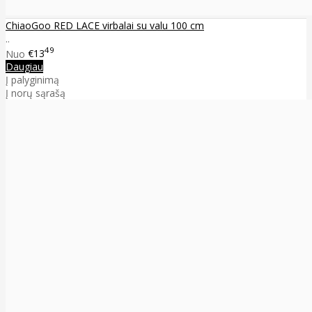
ChiaoGoo RED LACE virbalai su valu 100 cm
..
49
Nuo
€13
Daugiau
Į palyginimą
Į norų sąrašą