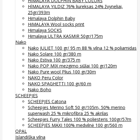
HIMALAYA DOLPHIN BABY COLORS
HİMALAYA YILDIZ 76% liureksas 24% žvyneliai,
25gr/393m
Himalaya Dolphin Baby
HiMALAYA Wool socks print
Himalaya SOCKS
Himalaya ULTRA KASMIR 50gr/175m
Nako
Nako JULIET 100 gr/ 95 m 88 % vilna 12 % poliamidas
Nako Solare 100 gr/380 m
Nako Estiva 100 gr/375 m
Nako POP MIX mezgimo siūlai 100 gr/120m
Nako Pure wool Plius 100 gr/30m
NAKO Peru Color
NAKO SPAGHETTI 100 gr/60 m
Nako Boho
SCHEEPJES
SCHEEPJES Catona
Scheepjes Merino Soft 50 gr/105m, 50% merino
superwash 25 % mikrofibra 25 % akrilas
Scheepjes Furry Tales 100 % poliesteris 100gr/57m
SCHEEPJES MAXI 100% medvilnė 100 gr/560 m
OPAL
Islandiška vilna