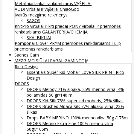
Metaliniai lankai rankdarbiams
VĄŠELIAI
ADDI virbalai ir vąšeliai
ChiaoGoo
Įvairūs mezgimo reikmenys
SAGOS
KnitPro virbalai ir kiti priedai
PONY virbalai ir priemonės
rankdarbiams
GALANTERIJA/CHEMIJA
SKALBIKLIAI
Pomponai
Clover
PRYM priemonės rankdarbiams
Tulip
priemonės rankdarbiams
Sadnes Garn
MEZGIMO SIŪLAI PAGAL GAMINTOJĄ
Rico Design
Essentials Super Kid Mohair Love SILK PRINT Rico
Design
DROPS
DROPS Melody 71% alpaka, 25% merino vilna, 4%
poliamidas 50 gr/140 m
DROPS Kid-Silk 75% super kid moheris, 25% šilkas
DROPS Brushed Alpaca Silk 77% alpakų vilna, 23%
šilkas
Drops BABY MERINO 100% merino vilna 50g /175m
DROPS Merino Extra Fine 100% merino vilna
50gr/105m