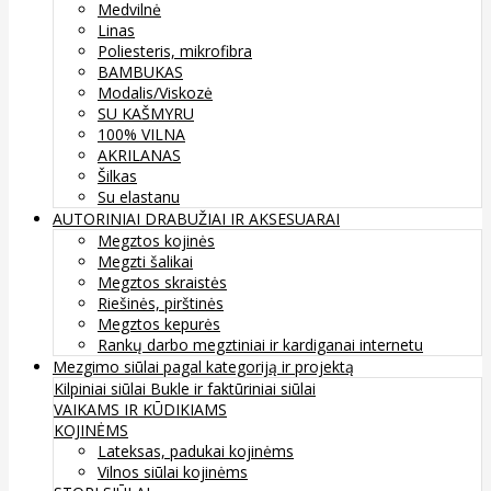
Medvilnė
Linas
Poliesteris, mikrofibra
BAMBUKAS
Modalis/Viskozė
SU KAŠMYRU
100% VILNA
AKRILANAS
Šilkas
Su elastanu
AUTORINIAI DRABUŽIAI IR AKSESUARAI
Megztos kojinės
Megzti šalikai
Megztos skraistės
Riešinės, pirštinės
Megztos kepurės
Rankų darbo megztiniai ir kardiganai internetu
Mezgimo siūlai pagal kategoriją ir projektą
Kilpiniai siūlai
Bukle ir faktūriniai siūlai
VAIKAMS IR KŪDIKIAMS
KOJINĖMS
Lateksas, padukai kojinėms
Vilnos siūlai kojinėms