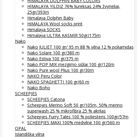
HIMALAYA DOLPHIN BABY COLORS
HİMALAYA YILDIZ 76% liureksas 24% žvyneliai,
25gr/393m
Himalaya Dolphin Baby
HiMALAYA Wool socks print
Himalaya SOCKS
Himalaya ULTRA KASMIR 50gr/175m
Nako
Nako JULIET 100 gr/ 95 m 88 % vilna 12 % poliamidas
Nako Solare 100 gr/380 m
Nako Estiva 100 gr/375 m
Nako POP MIX mezgimo siūlai 100 gr/120m
Nako Pure wool Plius 100 gr/30m
NAKO Peru Color
NAKO SPAGHETTI 100 gr/60 m
Nako Boho
SCHEEPJES
SCHEEPJES Catona
Scheepjes Merino Soft 50 gr/105m, 50% merino
superwash 25 % mikrofibra 25 % akrilas
Scheepjes Furry Tales 100 % poliesteris 100gr/57m
SCHEEPJES MAXI 100% medvilnė 100 gr/560 m
OPAL
Islandiška vilna