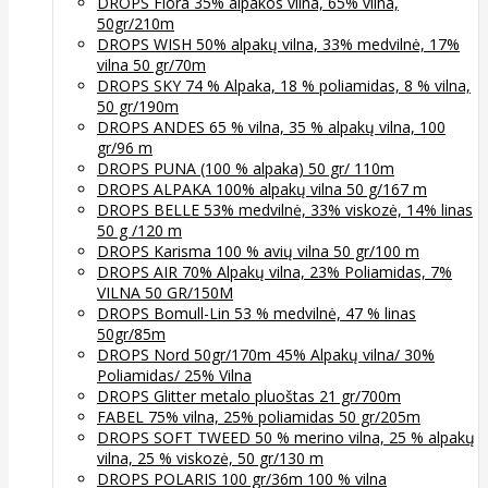
DROPS Flora 35% alpakos vilna, 65% vilna,
50gr/210m
DROPS WISH 50% alpakų vilna, 33% medvilnė, 17%
vilna 50 gr/70m
DROPS SKY 74 % Alpaka, 18 % poliamidas, 8 % vilna,
50 gr/190m
DROPS ANDES 65 % vilna, 35 % alpakų vilna, 100
gr/96 m
DROPS PUNA (100 % alpaka) 50 gr/ 110m
DROPS ALPAKA 100% alpakų vilna 50 g/167 m
DROPS BELLE 53% medvilnė, 33% viskozė, 14% linas
50 g /120 m
DROPS Karisma 100 % avių vilna 50 gr/100 m
DROPS AIR 70% Alpakų vilna, 23% Poliamidas, 7%
VILNA 50 GR/150M
DROPS Bomull-Lin 53 % medvilnė, 47 % linas
50gr/85m
DROPS Nord 50gr/170m 45% Alpakų vilna/ 30%
Poliamidas/ 25% Vilna
DROPS Glitter metalo pluoštas 21 gr/700m
FABEL 75% vilna, 25% poliamidas 50 gr/205m
DROPS SOFT TWEED 50 % merino vilna, 25 % alpakų
vilna, 25 % viskozė, 50 gr/130 m
DROPS POLARIS 100 gr/36m 100 % vilna