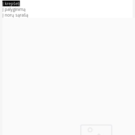
Į krepšelį
Į palyginimą
Į norų sąrašą