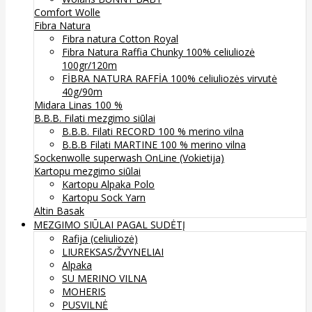
Comfort Wolle
Fibra Natura
Fibra natura Cotton Royal
Fibra Natura Raffia Chunky 100% celiuliozė
100gr/120m
FİBRA NATURA RAFFİA 100% celiuliozės virvutė
40g/90m
Midara Linas 100 %
B.B.B. Filati mezgimo siūlai
B.B.B. Filati RECORD 100 % merino vilna
B.B.B Filati MARTINE 100 % merino vilna
Sockenwolle superwash
OnLine (Vokietija)
Kartopu mezgimo siūlai
Kartopu Alpaka Polo
Kartopu Sock Yarn
Altin Basak
MEZGIMO SIŪLAI PAGAL SUDĖTĮ
Rafija (celiuliozė)
LIUREKSAS/ŽVYNELIAI
Alpaka
SU MERINO VILNA
MOHERIS
PUSVILNĖ