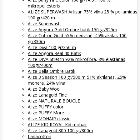
mikropoliesteris
ALIZE SUPERWASH Artisan 75% vilna 25 % poliamidas
100 gr/420 m
Alize Superwash
Alize Angora Gold Ombre batik 150 gr/825m
Alize Cotton Gold 55% medvilnė, 45% akrilas 100
gr/330m
Alize Diva 100 gr/350 m
Alize Angora Real 40 Batik
Alize DIVA Stretch 92% mikrofibra, 8% elastanas
100gr/400m
Alize Bella Ombre Batik
Alize 3 Season 100 gr/500 m 51% akrilanas, 25%
mohera, 24% vilna
Alize Baby Wool
Alize Lanagold Fine
Alize NATURALE BOUCLE
Alize PUFFY color
Alize PUFFY More
Alize MOHAIR classic
ALIZE KID ROYAL Kid mohair
Alize Lanagold 800 100 gr/800m
Lanacotton