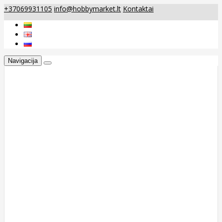
+37069931105
info@hobbymarket.lt
Kontaktai
Navigacija