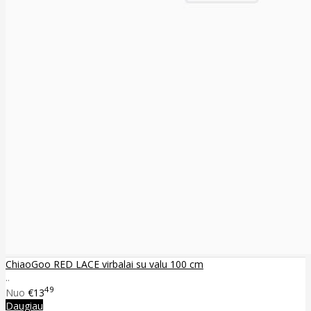
ChiaoGoo RED LACE virbalai su valu 100 cm
..
49
Nuo
€13
Daugiau