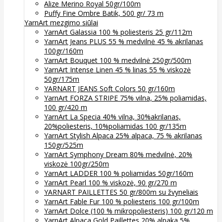
Alize Merino Royal 50gr/100m
Puffy Fine Ombre Batik, 500 gr/ 73 m
YarnArt mezgimo siūlai
YarnArt Galassia 100 % poliesteris 25 gr/112m
YarnArt Jeans PLUS 55 % medvilnė 45 % akrilanas
100gr/160m
YarnArt Bouquet 100 % medvilnė 250gr/500m
YarnArt Intense Linen 45 % linas 55 % viskozė
50gr/175m
YARNART JEANS Soft Colors 50 gr/160m
YarnArt FORZA STRIPE 75% vilna, 25% poliamidas,
100 gr/420 m
YarnArt La Specia 40% vilna, 30%akrilanas,
20%poliesteris, 10%poliamidas 100 gr/135m
YarnArt Stylish Alpaca 25% alpaca, 75 % akrilanas
150gr/525m
YarnArt Symphony Dream 80% medvilnė, 20%
viskozė 100gr/250m
YarnArt LADDER 100 % poliamidas 50gr/160m
YarnArt Pearl 100 % viskozė, 90 gr/270 m
YARNART PAILLETTES 50 gr/800m su žvyneliais
YarnArt Fable Fur 100 % poliesteris 100 gr/100m
YarnArt Dolce (100 % mikropoliesteris) 100 gr/120 m
YarnArt Alpaca Gold Paillettes 20% alpaka 5%