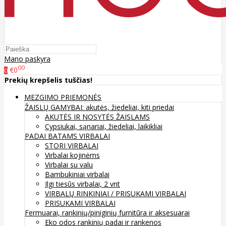
Mano paskyra
00
€0
0
Prekių krepšelis tuščias!
MEZGIMO PRIEMONĖS
ŽAISLŲ GAMYBAI: akutės, žiedeliai, kiti priedai
AKUTĖS IR NOSYTĖS ŽAISLAMS
Cypsiukai, sąnariai, žiedeliai, laikikliai
PADAI BATAMS
VIRBALAI
STORI VIRBALAI
Virbalai kojinėms
Virbalai su valu
Bambukiniai virbalai
Ilgi tiesūs virbalai, 2 vnt
VIRBALŲ RINKINIAI / PRISUKAMI VIRBALAI
PRISUKAMI VIRBALAI
Fermuarai, rankinių/piniginių furnitūra ir aksesuarai
Eko odos rankinių padai ir rankenos