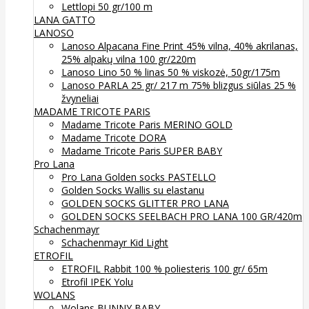
Lettlopi 50 gr/100 m
LANA GATTO
LANOSO
Lanoso Alpacana Fine Print 45% vilna, 40% akrilanas,
25% alpakų vilna 100 gr/220m
Lanoso Lino 50 % linas 50 % viskozė, 50gr/175m
Lanoso PARLA 25 gr/ 217 m 75% blizgus siūlas 25 %
žvyneliai
MADAME TRICOTE PARIS
Madame Tricote Paris MERINO GOLD
Madame Tricote DORA
Madame Tricote Paris SUPER BABY
Pro Lana
Pro Lana Golden socks PASTELLO
Golden Socks Wallis su elastanu
GOLDEN SOCKS GLITTER PRO LANA
GOLDEN SOCKS SEELBACH PRO LANA 100 GR/420m
Schachenmayr
Schachenmayr Kid Light
ETROFIL
ETROFIL Rabbit 100 % poliesteris 100 gr/ 65m
Etrofil IPEK Yolu
WOLANS
Wolans BUNNY BABY