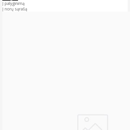
Į palyginimą
Į norų sąrašą