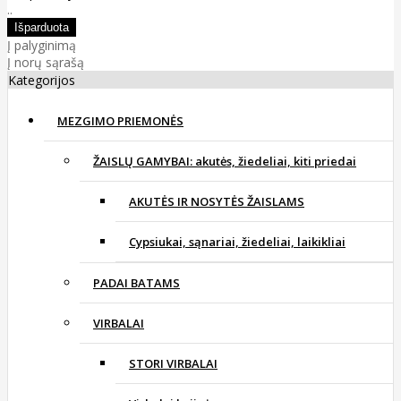
..
Į palyginimą
Į norų sąrašą
Kategorijos
MEZGIMO PRIEMONĖS
ŽAISLŲ GAMYBAI: akutės, žiedeliai, kiti priedai
AKUTĖS IR NOSYTĖS ŽAISLAMS
Cypsiukai, sąnariai, žiedeliai, laikikliai
PADAI BATAMS
VIRBALAI
STORI VIRBALAI