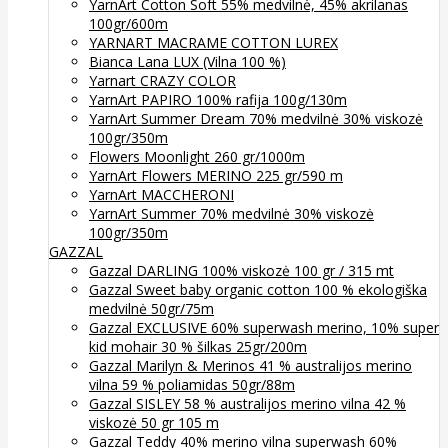
YarnArt Cotton Soft 55% medvilnė, 45% akrilanas
100gr/600m
YARNART MACRAME COTTON LUREX
Bianca Lana LUX (Vilna 100 %)
Yarnart CRAZY COLOR
YarnArt PAPIRO 100% rafija 100g/130m
YarnArt Summer Dream 70% medvilnė 30% viskozė
100gr/350m
Flowers Moonlight 260 gr/1000m
YarnArt Flowers MERINO 225 gr/590 m
YarnArt MACCHERONI
YarnArt Summer 70% medvilnė 30% viskozė
100gr/350m
GAZZAL
Gazzal DARLING 100% viskozė 100 gr / 315 mt
Gazzal Sweet baby organic cotton 100 % ekologiška
medvilnė 50gr/75m
Gazzal EXCLUSIVE 60% superwash merino, 10% super
kid mohair 30 % šilkas 25gr/200m
Gazzal Marilyn & Merinos 41 % australijos merino
vilna 59 % poliamidas 50gr/88m
Gazzal SISLEY 58 % australijos merino vilna 42 %
viskozė 50 gr 105 m
Gazzal Teddy 40% merino vilna superwash 60%