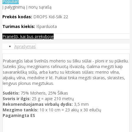
Populiari
Į palyginimą
Į norų sąrašą
Prekės kodas:
DROPS Kid-Silk 22
Turimas kiekis:
Išparduota
Pranešti, kai bus prekyboje
Aprašymas
Prabangūs labai švelnūs moherio su šilku siūlai - ploni ir su pūkeliu.
Suteiks jūsų mezginiams rafinuotą išvaizdą. Galima megzti kaip
savarankišką siūlą, arba kartu su kitokiais siūlais: merino vilna,
alpakų vilna, medvilne ir kt. Puikiai tinka megzti skaras, skraistes,
lengvus plonus megztukus.
Sudėtis:
75% Moheris, 25% Šilkas
Svoris ir ilgis:
25 g = apie 210 metrų
Rekomenduojamas virbalų dydis:
3,5 mm
Mezgimo tankis:
10 x 10 cm = 23 akių x 30 eilučių
Pagamingta ES