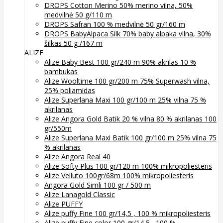
DROPS Cotton Merino 50% merino vilna, 50%
medvilnė 50 g/110 m
DROPS Safran 100 % medvilnė 50 gr/160 m
DROPS BabyAlpaca Silk 70% baby alpaka vilna, 30%
šilkas 50 g /167 m
ALIZE
Alize Baby Best 100 gr/240 m 90% akrilas 10 %
bambukas
Alize Wooltime 100 gr/200 m 75% Superwash vilna,
25% poliamidas
Alize Superlana Maxi 100 gr/100 m 25% vilna 75 %
akrilanas
Alize Angora Gold Batik 20 % vilna 80 % akrilanas 100
gr/550m
Alize Superlana Maxi Batik 100 gr/100 m 25% vilna 75
% akrilanas
Alize Angora Real 40
Alize Softy Plus 100 gr/120 m 100% mikropoliesteris
Alize Velluto 100gr/68m 100% mikropoliesteris
Angora Gold Simli 100 gr / 500 m
Alize Lanagold Classic
Alize PUFFY
Alize puffy Fine 100 gr/14,5 , 100 % mikropoliesteris
Alize puffy Fine color 100 gr/14,5 , 100 %