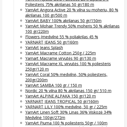
Poliesteris 75% akrilanas 50 gr/180 m
YarnArt Angora Active 20 % vilna su moheriu, 80 %
akrilanas 100 gr/500 m
YarnArt BABY 100% akrilanas 50 gr/150m
YarnArt Mohair Trendy 50% moheris 50 % akrilanas
100 gr/220m
Flowers (medvilnė 55 % poliakrilas 45 %
YARNART JEANS 50 gr/160m
YarnArt Jeans Splash
YarnArt Macrame Cotton 250g / 225m
Yarnart Macrame virvutės 90 gr/130 m
YarnArt Macrame XL virvutės 100 % poliesteris
250gr/120 m
YarnArt Coral 50% medvilnė, 50% poliesteris,
200gr/200m
YarnArt SAMBA 100 gr / 150 m
Nordic 20 % vilna 80 % akrilanas 150 gr/ 510 m
YarnArt ALPINE ALPAKA 150 gr/120 m
YARNART JEANS TROPICAL 50 gr/160m
YARNART LILY 100% medvilnė, 50 gr / 225m
YarnArt Linen Soft 30% Linas 36% Viskozė 34%
Medvilnė 100gr/272m
YarnArt Piuma 100 % poliesteris 50gr / 100m