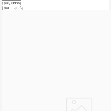
Į palyginimą
Į norų sąrašą