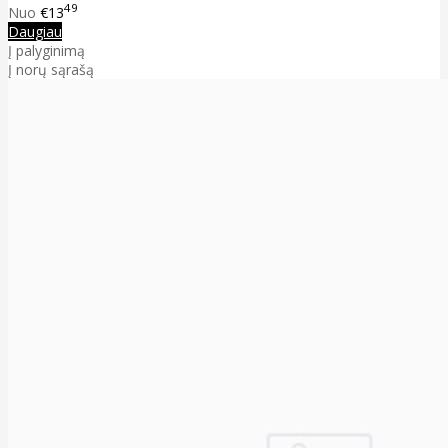
49
Nuo
€13
Daugiau
Į palyginimą
Į norų sąrašą