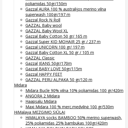
poliamidas 50gr/150m
Gazzal AURA 100 % australijos merino vilna
superwash 100gr/197 m
Gazzal Rock N Roll
GAZZAL Baby wool
GAZZAL Baby Wool XL
Gazzal Baby Cotton 50 gr/ 165 m
Gazzal Super KID MOHAIR 25 gr / 237 m
Gazzal UNICORN 100 gr/ 197 m
Gazzal Baby Cotton XL 50 gr / 105 m
GAZZAL Classic
Gazzal JEANS 50gr/170m
Gazzal BABY LOVE 50gr/115m
Gazzal HAPPY FEET
GAZZAL PERU ALPAKA 50 gr/120 m
Midara
Midara Bucle 90% vilna 10% poliamidas 100 gr/420m
ANGORA 2 Midara
Haapsalu Midara
Maxi Midara 100 % merc.medvilnė 100 gr/530m
HiMalaya MEZGIMO SIŪLAI
HiMALAYA socks BAMBOO 50% merino superwash,
25% poliamidas 25% bambukas 100gr/420m