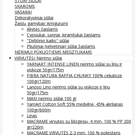
STORI SIŪLAI
SKAROMS
VASARAI
Dekoratyviniai siūlai
Žaislų gamybai/ Amigurumi
Akytės žaislams
Cypsiukai, sąnriai, kiramtukai žaislams
"Dirbtinio kailio" siūlai
Pliušiniai (velvetiniai) siūlai žaislams
NĖRIMUI
PŪKUOTIEMS MEGZTUKAMS
VIRVUTĖS/ Nėrimo siūlai
YARNART INTENSE LINEN nėrimo siūlai su linu ir
viskoze 50gr/175m
FIBRA NATURA RAFFIA CHUNKY 100% celiuliozė
100gr/120m
Lanoso Lino nėrimo siūlai su viskoze ir linu
50gr/175m
MAXI nėrimo siūlai 100 gr
YarnArt Cotton Soft 55% medvilnė, 45% akrilanas
100gr/600m
Linas
MACRAME virvutės su blizgesiu, 4 mm, 100 % PP 200
gr/220m
MACRAME VIRVUTĖS 2-3 mm, 100 % poliesteris