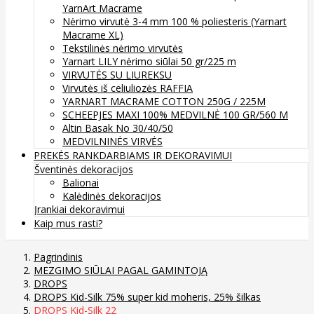
YarnArt Macrame
Nėrimo virvutė 3-4 mm 100 % poliesteris (Yarnart
Macrame XL)
Tekstilinės nėrimo virvutės
Yarnart LILY nėrimo siūlai 50 gr/225 m
VIRVUTĖS SU LIUREKSU
Virvutės iš celiuliozės RAFFIA
YARNART MACRAME COTTON 250G / 225M
SCHEEPJES MAXI 100% MEDVILNĖ 100 GR/560 M
Altin Basak No 30/40/50
MEDVILNINĖS VIRVĖS
PREKĖS RANKDARBIAMS IR DEKORAVIMUI
Šventinės dekoracijos
Balionai
Kalėdinės dekoracijos
Įrankiai dekoravimui
Kaip mus rasti?
Pagrindinis
MEZGIMO SIŪLAI PAGAL GAMINTOJĄ
DROPS
DROPS Kid-Silk 75% super kid moheris, 25% šilkas
DROPS Kid-Silk 22