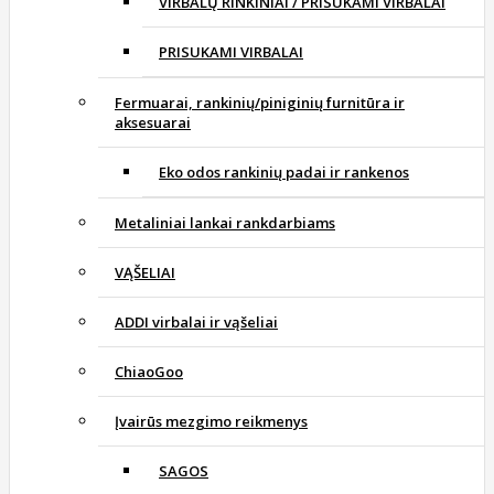
VIRBALŲ RINKINIAI / PRISUKAMI VIRBALAI
PRISUKAMI VIRBALAI
Fermuarai, rankinių/piniginių furnitūra ir
aksesuarai
Eko odos rankinių padai ir rankenos
Metaliniai lankai rankdarbiams
VĄŠELIAI
ADDI virbalai ir vąšeliai
ChiaoGoo
Įvairūs mezgimo reikmenys
SAGOS