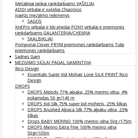
Metaliniai lankai rankdarbiams
VĄŠELIAI
ADDI virbalai ir vąšeliai
ChiaoGoo
Įvairūs mezgimo reikmenys
SAGOS
KnitPro virbalai ir kiti priedai
PONY virbalai ir priemonės
rankdarbiams
GALANTERIJA/CHEMIJA
SKALBIKLIAI
Pomponai
Clover
PRYM priemonės rankdarbiams
Tulip
priemonės rankdarbiams
Sadnes Garn
MEZGIMO SIŪLAI PAGAL GAMINTOJĄ
Rico Design
Essentials Super Kid Mohair Love SILK PRINT Rico
Design
DROPS
DROPS Melody 71% alpaka, 25% merino vilna, 4%
poliamidas 50 gr/140 m
DROPS Kid-Silk 75% super kid moheris, 25% šilkas
DROPS Brushed Alpaca Silk 77% alpakų vilna, 23%
šilkas
Drops BABY MERINO 100% merino vilna 50g /175m
DROPS Merino Extra Fine 100% merino vilna
50gr/105m