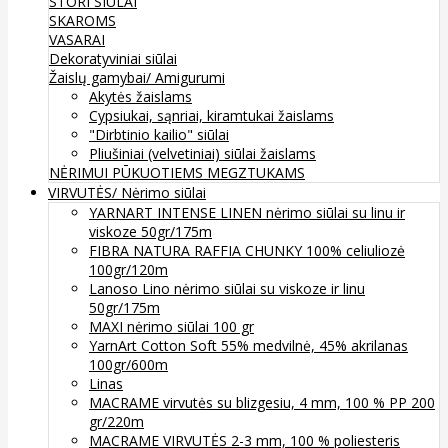
STORI SIŪLAI
SKAROMS
VASARAI
Dekoratyviniai siūlai
Žaislų gamybai/ Amigurumi
Akytės žaislams
Cypsiukai, sąnriai, kiramtukai žaislams
"Dirbtinio kailio" siūlai
Pliušiniai (velvetiniai) siūlai žaislams
NĖRIMUI
PŪKUOTIEMS MEGZTUKAMS
VIRVUTĖS/ Nėrimo siūlai
YARNART INTENSE LINEN nėrimo siūlai su linu ir
viskoze 50gr/175m
FIBRA NATURA RAFFIA CHUNKY 100% celiuliozė
100gr/120m
Lanoso Lino nėrimo siūlai su viskoze ir linu
50gr/175m
MAXI nėrimo siūlai 100 gr
YarnArt Cotton Soft 55% medvilnė, 45% akrilanas
100gr/600m
Linas
MACRAME virvutės su blizgesiu, 4 mm, 100 % PP 200
gr/220m
MACRAME VIRVUTĖS 2-3 mm, 100 % poliesteris