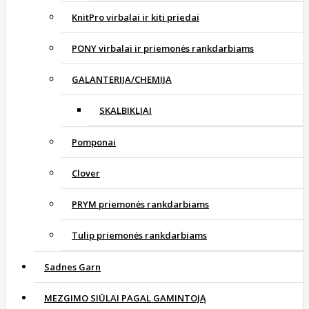
KnitPro virbalai ir kiti priedai
PONY virbalai ir priemonės rankdarbiams
GALANTERIJA/CHEMIJA
SKALBIKLIAI
Pomponai
Clover
PRYM priemonės rankdarbiams
Tulip priemonės rankdarbiams
Sadnes Garn
MEZGIMO SIŪLAI PAGAL GAMINTOJĄ