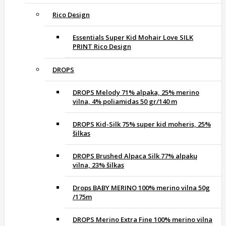
Rico Design
Essentials Super Kid Mohair Love SILK
PRINT Rico Design
DROPS
DROPS Melody 71% alpaka, 25% merino
vilna, 4% poliamidas 50 gr/140 m
DROPS Kid-Silk 75% super kid moheris, 25%
šilkas
DROPS Brushed Alpaca Silk 77% alpakų
vilna, 23% šilkas
Drops BABY MERINO 100% merino vilna 50g
/175m
DROPS Merino Extra Fine 100% merino vilna