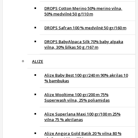
DROPS Cotton Merino 50% merino vilna,
50% medvilnė 50 g/110 m
DROPS Safran 100 % medvilnė 50 gr/160 m
DROPS BabyAlpaca Silk 70% baby alpaka
vilna, 30% šilkas 50 g /167 m
ALIZE
Alize Baby Best 100 gr/240 m 90% akrilas 10
% bambukas
Alize Wooltime 100 gr/200 m 75%
Superwash vilna, 25% poliamidas
Alize Superlana Maxi 100 gr/100 m 25%
vilna 75 % akrilanas
Alize Angora Gold Batik 20 % vilna 80 %