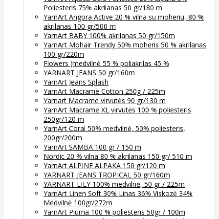
Poliesteris 75% akrilanas 50 gr/180 m
YarnArt Angora Active 20 % vilna su moheriu, 80 %
akrilanas 100 gr/500 m
YarnArt BABY 100% akrilanas 50 gr/150m
YarnArt Mohair Trendy 50% moheris 50 % akrilanas
100 gr/220m
Flowers (medvilnė 55 % poliakrilas 45 %
YARNART JEANS 50 gr/160m
YarnArt Jeans Splash
YarnArt Macrame Cotton 250g / 225m
Yarnart Macrame virvutės 90 gr/130 m
YarnArt Macrame XL virvutės 100 % poliesteris
250gr/120 m
YarnArt Coral 50% medvilnė, 50% poliesteris,
200gr/200m
YarnArt SAMBA 100 gr / 150 m
Nordic 20 % vilna 80 % akrilanas 150 gr/ 510 m
YarnArt ALPINE ALPAKA 150 gr/120 m
YARNART JEANS TROPICAL 50 gr/160m
YARNART LILY 100% medvilnė, 50 gr / 225m
YarnArt Linen Soft 30% Linas 36% Viskozė 34%
Medvilnė 100gr/272m
YarnArt Piuma 100 % poliesteris 50gr / 100m