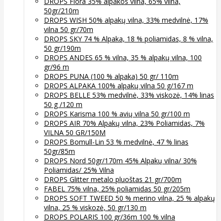
DROPS Flora 35% alpakos vilna, 65% vilna,
50gr/210m
DROPS WISH 50% alpakų vilna, 33% medvilnė, 17%
vilna 50 gr/70m
DROPS SKY 74 % Alpaka, 18 % poliamidas, 8 % vilna,
50 gr/190m
DROPS ANDES 65 % vilna, 35 % alpakų vilna, 100
gr/96 m
DROPS PUNA (100 % alpaka) 50 gr/ 110m
DROPS ALPAKA 100% alpakų vilna 50 g/167 m
DROPS BELLE 53% medvilnė, 33% viskozė, 14% linas
50 g /120 m
DROPS Karisma 100 % avių vilna 50 gr/100 m
DROPS AIR 70% Alpakų vilna, 23% Poliamidas, 7%
VILNA 50 GR/150M
DROPS Bomull-Lin 53 % medvilnė, 47 % linas
50gr/85m
DROPS Nord 50gr/170m 45% Alpakų vilna/ 30%
Poliamidas/ 25% Vilna
DROPS Glitter metalo pluoštas 21 gr/700m
FABEL 75% vilna, 25% poliamidas 50 gr/205m
DROPS SOFT TWEED 50 % merino vilna, 25 % alpakų
vilna, 25 % viskozė, 50 gr/130 m
DROPS POLARIS 100 gr/36m 100 % vilna