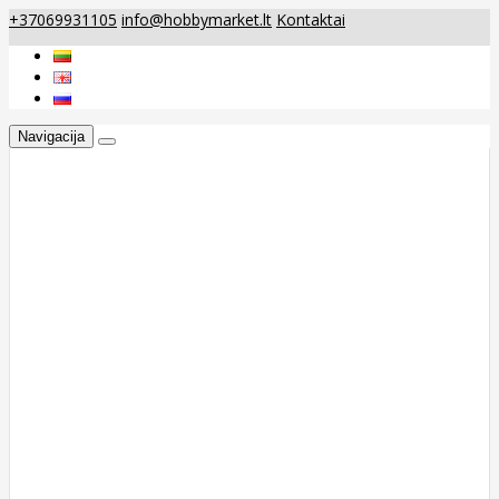
+37069931105
info@hobbymarket.lt
Kontaktai
Navigacija