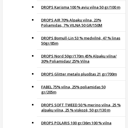
DROPS Karisma 100 % avių vilna 50 gr/100 m
DROPS AIR 70% Alpakų vilna, 23%
Poliamidas, 7% VILNA 50 GR/150M
DROPS Bomull-Lin 53 % medvilnė, 47 % linas
50gr/85m
DROPS Nord 50gr/170m 45% Alpakų vilna/
30% Poliamidas/ 25% Vilna
DROPS Glitter metalo pluoštas 21 gr/700m
FABEL 75% vilna, 25% poliamidas 50
gr/205m
DROPS SOFT TWEED 50 % merino vilna, 25 %
alpakų vilna, 25 % viskozė, 50 gr/130 m
DROPS POLARIS 100 gr/36m 100 % vilna