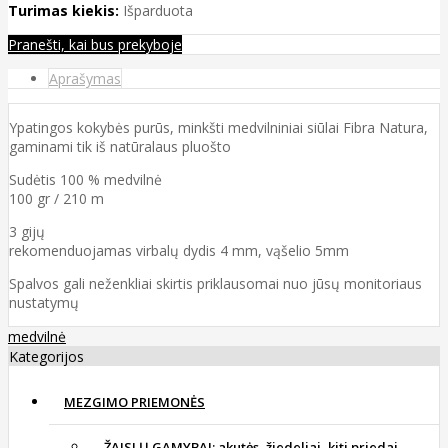
Turimas kiekis:
Išparduota
Pranešti, kai bus prekyboje
Aprašymas
Ypatingos kokybės purūs, minkšti medvilniniai siūlai Fibra Natura,
gaminami tik iš natūralaus pluošto
Sudėtis 100 % medvilnė
100 gr / 210 m
3 gijų
rekomenduojamas virbalų dydis 4 mm, vąšelio 5mm
Spalvos gali neženkliai skirtis priklausomai nuo jūsų monitoriaus
nustatymų
medvilnė
Kategorijos
MEZGIMO PRIEMONĖS
ŽAISLŲ GAMYBAI: akutės, žiedeliai, kiti priedai