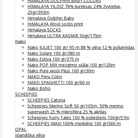
HIMALAYA DOLPHIN BABY COLORS
HİMALAYA YILDIZ 76% liureksas 24% žvyneliai,
25gr/393m
Himalaya Dolphin Baby
HiMALAYA Wool socks print
Himalaya SOCKS
Himalaya ULTRA KASMIR 50gr/175m
Nako
Nako JULIET 100 gr/ 95 m 88 % vilna 12 % poliamidas
Nako Solare 100 gr/380 m
Nako Estiva 100 gr/375 m
Nako POP MIX mezgimo siūlai 100 gr/120m
Nako Pure wool Plius 100 gr/30m
NAKO Peru Color
NAKO SPAGHETTI 100 gr/60 m
Nako Boho
SCHEEPJES
SCHEEPJES Catona
Scheepjes Merino Soft 50 gr/105m, 50% merino
superwash 25 % mikrofibra 25 % akrilas
Scheepjes Furry Tales 100 % poliesteris 100gr/57m
SCHEEPJES MAXI 100% medvilnė 100 gr/560 m
OPAL
Islandiška vilna