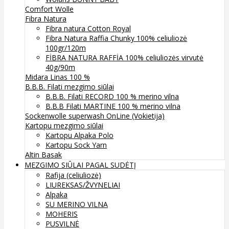
Comfort Wolle
Fibra Natura
Fibra natura Cotton Royal
Fibra Natura Raffia Chunky 100% celiuliozė
100gr/120m
FİBRA NATURA RAFFİA 100% celiuliozės virvutė
40g/90m
Midara Linas 100 %
B.B.B. Filati mezgimo siūlai
B.B.B. Filati RECORD 100 % merino vilna
B.B.B Filati MARTINE 100 % merino vilna
Sockenwolle superwash
OnLine (Vokietija)
Kartopu mezgimo siūlai
Kartopu Alpaka Polo
Kartopu Sock Yarn
Altin Basak
MEZGIMO SIŪLAI PAGAL SUDĖTĮ
Rafija (celiuliozė)
LIUREKSAS/ŽVYNELIAI
Alpaka
SU MERINO VILNA
MOHERIS
PUSVILNĖ