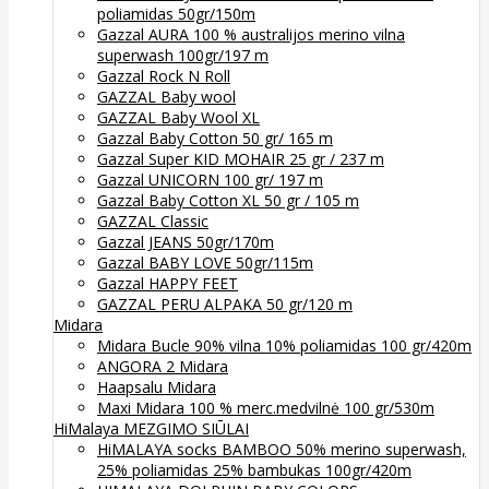
poliamidas 50gr/150m
Gazzal AURA 100 % australijos merino vilna
superwash 100gr/197 m
Gazzal Rock N Roll
GAZZAL Baby wool
GAZZAL Baby Wool XL
Gazzal Baby Cotton 50 gr/ 165 m
Gazzal Super KID MOHAIR 25 gr / 237 m
Gazzal UNICORN 100 gr/ 197 m
Gazzal Baby Cotton XL 50 gr / 105 m
GAZZAL Classic
Gazzal JEANS 50gr/170m
Gazzal BABY LOVE 50gr/115m
Gazzal HAPPY FEET
GAZZAL PERU ALPAKA 50 gr/120 m
Midara
Midara Bucle 90% vilna 10% poliamidas 100 gr/420m
ANGORA 2 Midara
Haapsalu Midara
Maxi Midara 100 % merc.medvilnė 100 gr/530m
HiMalaya MEZGIMO SIŪLAI
HiMALAYA socks BAMBOO 50% merino superwash,
25% poliamidas 25% bambukas 100gr/420m