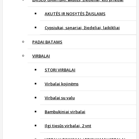
AKUTĖS IR NOSYTĖS ŽAISLAMS
Cypsiukai, sąnariai, žiedeliai, laikikliai
PADAI BATAMS
VIRBALAI
STORI VIRBALAI
Virbalai kojinėms
Virbalai su valu
Bambukiniai virbalai
Ilgi tiesūs virbalai, 2 vnt