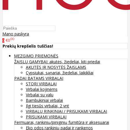
Mano paskyra
00
€0
0
Prekių krepšelis tuščias!
MEZGIMO PRIEMONĖS
ŽAISLŲ GAMYBAI: akutės, žiedeliai, kiti priedai
AKUTĖS IR NOSYTĖS ŽAISLAMS
Cypsiukai, sąnariai, žiedeliai, laikikliai
PADAI BATAMS
VIRBALAI
STORI VIRBALAI
Virbalai kojinėms
Virbalai su valu
Bambukiniai virbalai
Ilgi tiesūs virbalai, 2 vnt
VIRBALŲ RINKINIAI / PRISUKAMI VIRBALAI
PRISUKAMI VIRBALAI
Fermuarai, rankinių/piniginių furnitūra ir aksesuarai
Eko odos rankinių padai ir rankenos