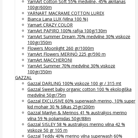
YarnArt Cotton Soft 55% medvilnė, 45% akrilanas
100gr/600m
YARNART MACRAME COTTON LUREX
Bianca Lana LUX (Vilna 100 %)
Yarnart CRAZY COLOR
YarnArt PAPIRO 100% rafija 100g/130m
YarnArt Summer Dream 70% medvilnė 30% viskozė
100gr/350m
Flowers Moonlight 260 gr/1000m
YarnArt Flowers MERINO 225 gr/590 m
YarnArt MACCHERONI
YarnArt Summer 70% medvilnė 30% viskozė
100gr/350m
GAZZAL
Gazzal DARLING 100% viskozė 100 gr / 315 mt
Gazzal Sweet baby organic cotton 100 % ekologiška
medvilnė 50gr/75m
Gazzal EXCLUSIVE 60% superwash merino, 10% super
kid mohair 30 % šilkas 25gr/200m
Gazzal Marilyn & Merinos 41 % australijos merino
vilna 59 % poliamidas 50gr/88m
Gazzal SISLEY 58 % australijos merino vilna 42 %
viskozė 50 gr 105 m
Gazzal Teddy 40% merino vilna superwash 60%