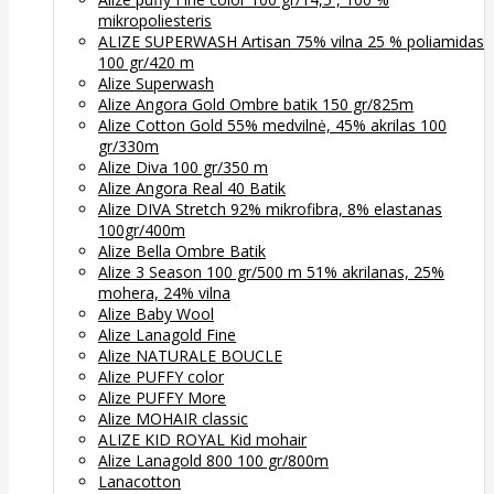
mikropoliesteris
ALIZE SUPERWASH Artisan 75% vilna 25 % poliamidas
100 gr/420 m
Alize Superwash
Alize Angora Gold Ombre batik 150 gr/825m
Alize Cotton Gold 55% medvilnė, 45% akrilas 100
gr/330m
Alize Diva 100 gr/350 m
Alize Angora Real 40 Batik
Alize DIVA Stretch 92% mikrofibra, 8% elastanas
100gr/400m
Alize Bella Ombre Batik
Alize 3 Season 100 gr/500 m 51% akrilanas, 25%
mohera, 24% vilna
Alize Baby Wool
Alize Lanagold Fine
Alize NATURALE BOUCLE
Alize PUFFY color
Alize PUFFY More
Alize MOHAIR classic
ALIZE KID ROYAL Kid mohair
Alize Lanagold 800 100 gr/800m
Lanacotton