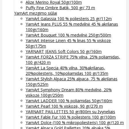
Alize Merino Royal 50gr/100m
Puffy Fine Ombre Batik, 500 gr/ 73 m
YarnArt mezgimo siūlai
YarnArt Galassia 100 % poliesteris 25 gr/112m
YarnArt Jeans PLUS 55 % medvilnė 45 % akrilanas
100gr/160m
YarnArt Bouquet 100 % medvilnė 250gr/500m
YarnArt Intense Linen 45 % linas 55 % viskozė
50gr/175m
YARNART JEANS Soft Colors 50 gr/160m
YarnArt FORZA STRIPE 75% vilna, 25% poliamidas,
100 gr/420 m
YarnArt La Specia 40% vilna, 30%akrilanas,
20%poliesteris, 10%poliamidas 100 gr/135m
YarnArt Stylish Alpaca 25% alpaca, 75 % akrilanas
150gr/525m
YarnArt Symphony Dream 80% medvilnė, 20%
viskozė 100gr/250m
YarnArt LADDER 100 % poliamidas 50gr/160m
YarnArt Pearl 100 % viskozė, 90 gr/270 m
YARNART PAILLETTES 50 gr/800m su žvyneliais
YarnArt Fable Fur 100 % poliesteris 100 gr/100m
YarnArt Dolce (100 % mikropoliesteris) 100 gr/120 m
YarnArt Alpaca Gold Paillettes 20% alpaka 5%