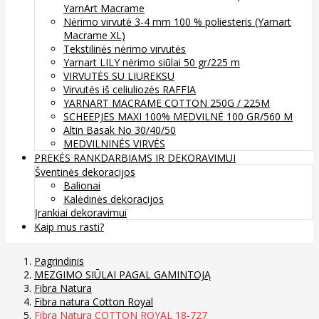
YarnArt Macrame
Nėrimo virvutė 3-4 mm 100 % poliesteris (Yarnart
Macrame XL)
Tekstilinės nėrimo virvutės
Yarnart LILY nėrimo siūlai 50 gr/225 m
VIRVUTĖS SU LIUREKSU
Virvutės iš celiuliozės RAFFIA
YARNART MACRAME COTTON 250G / 225M
SCHEEPJES MAXI 100% MEDVILNĖ 100 GR/560 M
Altin Basak No 30/40/50
MEDVILNINĖS VIRVĖS
PREKĖS RANKDARBIAMS IR DEKORAVIMUI
Šventinės dekoracijos
Balionai
Kalėdinės dekoracijos
Įrankiai dekoravimui
Kaip mus rasti?
Pagrindinis
MEZGIMO SIŪLAI PAGAL GAMINTOJĄ
Fibra Natura
Fibra natura Cotton Royal
Fibra Natura COTTON ROYAL 18-727