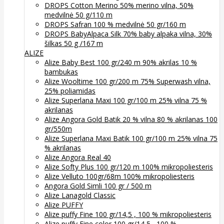
DROPS Cotton Merino 50% merino vilna, 50%
medvilnė 50 g/110 m
DROPS Safran 100 % medvilnė 50 gr/160 m
DROPS BabyAlpaca Silk 70% baby alpaka vilna, 30%
šilkas 50 g /167 m
ALIZE
Alize Baby Best 100 gr/240 m 90% akrilas 10 %
bambukas
Alize Wooltime 100 gr/200 m 75% Superwash vilna,
25% poliamidas
Alize Superlana Maxi 100 gr/100 m 25% vilna 75 %
akrilanas
Alize Angora Gold Batik 20 % vilna 80 % akrilanas 100
gr/550m
Alize Superlana Maxi Batik 100 gr/100 m 25% vilna 75
% akrilanas
Alize Angora Real 40
Alize Softy Plus 100 gr/120 m 100% mikropoliesteris
Alize Velluto 100gr/68m 100% mikropoliesteris
Angora Gold Simli 100 gr / 500 m
Alize Lanagold Classic
Alize PUFFY
Alize puffy Fine 100 gr/14,5 , 100 % mikropoliesteris
Alize puffy Fine color 100 gr/14,5 , 100 %