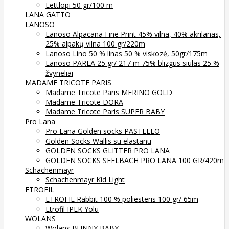
Lettlopi 50 gr/100 m
LANA GATTO
LANOSO
Lanoso Alpacana Fine Print 45% vilna, 40% akrilanas,
25% alpakų vilna 100 gr/220m
Lanoso Lino 50 % linas 50 % viskozė, 50gr/175m
Lanoso PARLA 25 gr/ 217 m 75% blizgus siūlas 25 %
žvyneliai
MADAME TRICOTE PARIS
Madame Tricote Paris MERINO GOLD
Madame Tricote DORA
Madame Tricote Paris SUPER BABY
Pro Lana
Pro Lana Golden socks PASTELLO
Golden Socks Wallis su elastanu
GOLDEN SOCKS GLITTER PRO LANA
GOLDEN SOCKS SEELBACH PRO LANA 100 GR/420m
Schachenmayr
Schachenmayr Kid Light
ETROFIL
ETROFIL Rabbit 100 % poliesteris 100 gr/ 65m
Etrofil IPEK Yolu
WOLANS
Wolans BUNNY BABY