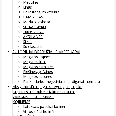
Medvilnė
Linas
Poliesteris, mikrofibra
BAMBUKAS
Modalis/Viskozė
SU KAŠMYRU
100% VILNA
AKRILANAS
Šilkas
Su elastanu
AUTORINIAI DRABUŽIAI IR AKSESUARAI
Megztos kojinės
Megzti šalikai
Megztos skraistės
Riešinės, pirštinės
Megztos kepurės
Rankų darbo megztiniai ir kardiganai internetu
Mezgimo siūlai pagal kategoriją ir projektą
Kilpiniai siūlai
Bukle ir faktūriniai siūlai
VAIKAMS IR KŪDIKIAMS
KOJINĖMS
Lateksas, padukai kojinėms
Vilnos siūlai kojinėms