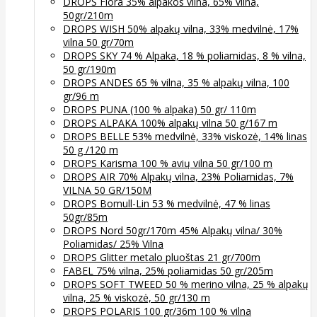
DROPS Flora 35% alpakos vilna, 65% vilna,
50gr/210m
DROPS WISH 50% alpakų vilna, 33% medvilnė, 17%
vilna 50 gr/70m
DROPS SKY 74 % Alpaka, 18 % poliamidas, 8 % vilna,
50 gr/190m
DROPS ANDES 65 % vilna, 35 % alpakų vilna, 100
gr/96 m
DROPS PUNA (100 % alpaka) 50 gr/ 110m
DROPS ALPAKA 100% alpakų vilna 50 g/167 m
DROPS BELLE 53% medvilnė, 33% viskozė, 14% linas
50 g /120 m
DROPS Karisma 100 % avių vilna 50 gr/100 m
DROPS AIR 70% Alpakų vilna, 23% Poliamidas, 7%
VILNA 50 GR/150M
DROPS Bomull-Lin 53 % medvilnė, 47 % linas
50gr/85m
DROPS Nord 50gr/170m 45% Alpakų vilna/ 30%
Poliamidas/ 25% Vilna
DROPS Glitter metalo pluoštas 21 gr/700m
FABEL 75% vilna, 25% poliamidas 50 gr/205m
DROPS SOFT TWEED 50 % merino vilna, 25 % alpakų
vilna, 25 % viskozė, 50 gr/130 m
DROPS POLARIS 100 gr/36m 100 % vilna