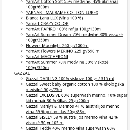
YarnArt Cotton Soft 55% medvilnė, 45% akrilanas
100gr/600m
YARNART MACRAME COTTON LUREX
Bianca Lana LUX (Vilna 100 %)
Yarnart CRAZY COLOR
YarnArt PAPIRO 100% rafija 100g/130m
YarnArt Summer Dream 70% medvilnė 30% viskozė
100gr/350m
Flowers Moonlight 260 gr/1000m
YarnArt Flowers MERINO 225 gr/590 m
YarnArt MACCHERONI
YarnArt Summer 70% medvilnė 30% viskozė
100gr/350m
GAZZAL
Gazzal DARLING 100% viskozė 100 gr / 315 mt
Gazzal Sweet baby organic cotton 100 % ekologiška
medvilnė 50gr/75m
Gazzal EXCLUSIVE 60% superwash merino, 10% super
kid mohair 30 % šilkas 25gr/200m
Gazzal Marilyn & Merinos 41 % australijos merino
vilna 59 % poliamidas 50gr/88m
Gazzal SISLEY 58 % australijos merino vilna 42 %
viskozė 50 gr 105 m
Gazzal Teddy 40% merino vilna superwash 60%