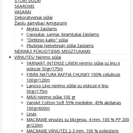
STORI SIŪLAI
SKAROMS
VASARAI
Dekoratyviniai siūlai
Žaislų gamybai/ Amigurumi
Akytės žaislams
Cypsiukai, sąnriai, kiramtukai žaislams
"Dirbtinio kailio" siūlai
Pliušiniai (velvetiniai) siūlai žaislams
NĖRIMUI
PŪKUOTIEMS MEGZTUKAMS
VIRVUTĖS/ Nėrimo siūlai
YARNART INTENSE LINEN nėrimo siūlai su linu ir
viskoze 50gr/175m
FIBRA NATURA RAFFIA CHUNKY 100% celiuliozė
100gr/120m
Lanoso Lino nėrimo siūlai su viskoze ir linu
50gr/175m
MAXI nėrimo siūlai 100 gr
YarnArt Cotton Soft 55% medvilnė, 45% akrilanas
100gr/600m
Linas
MACRAME virvutės su blizgesiu, 4 mm, 100 % PP 200
gr/220m
MACRAME VIRVUTĖS 2-3 mm, 100 % poliesteris