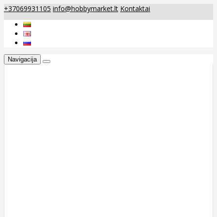
+37069931105
info@hobbymarket.lt
Kontaktai
Navigacija