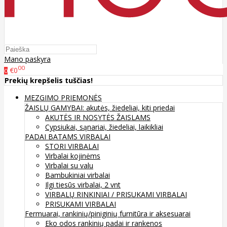
Mano paskyra
00
€0
0
Prekių krepšelis tuščias!
MEZGIMO PRIEMONĖS
ŽAISLŲ GAMYBAI: akutės, žiedeliai, kiti priedai
AKUTĖS IR NOSYTĖS ŽAISLAMS
Cypsiukai, sąnariai, žiedeliai, laikikliai
PADAI BATAMS
VIRBALAI
STORI VIRBALAI
Virbalai kojinėms
Virbalai su valu
Bambukiniai virbalai
Ilgi tiesūs virbalai, 2 vnt
VIRBALŲ RINKINIAI / PRISUKAMI VIRBALAI
PRISUKAMI VIRBALAI
Fermuarai, rankinių/piniginių furnitūra ir aksesuarai
Eko odos rankinių padai ir rankenos