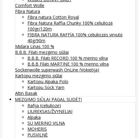
Comfort Wolle
Fibra Natura
Fibra natura Cotton Royal
Fibra Natura Raffia Chunky 100% celiuliozė
100gr/120m
FİBRA NATURA RAFFİA 100% celiuliozės virvutė
40g/90m
Midara Linas 100 %
B.B.B. Filati mezgimo siūlai
B.B.B. Filati RECORD 100 % merino vilna
B.B.B Filati MARTINE 100 % merino vilna
Sockenwolle superwash
OnLine (Vokietija)
Kartopu mezgimo siūlai
Kartopu Alpaka Polo
Kartopu Sock Yarn
Altin Basak
MEZGIMO SIŪLAI PAGAL SUDĖTĮ
Rafija (celiuliozė)
LIUREKSAS/ŽVYNELIAI
Alpaka
SU MERINO VILNA
MOHERIS
PUSVILNĖ