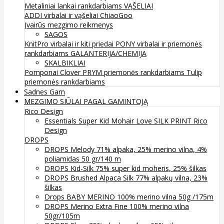
Metaliniai lankai rankdarbiams
VĄŠELIAI
ADDI virbalai ir vąšeliai
ChiaoGoo
Įvairūs mezgimo reikmenys
SAGOS
KnitPro virbalai ir kiti priedai
PONY virbalai ir priemonės
rankdarbiams
GALANTERIJA/CHEMIJA
SKALBIKLIAI
Pomponai
Clover
PRYM priemonės rankdarbiams
Tulip
priemonės rankdarbiams
Sadnes Garn
MEZGIMO SIŪLAI PAGAL GAMINTOJĄ
Rico Design
Essentials Super Kid Mohair Love SILK PRINT Rico
Design
DROPS
DROPS Melody 71% alpaka, 25% merino vilna, 4%
poliamidas 50 gr/140 m
DROPS Kid-Silk 75% super kid moheris, 25% šilkas
DROPS Brushed Alpaca Silk 77% alpakų vilna, 23%
šilkas
Drops BABY MERINO 100% merino vilna 50g /175m
DROPS Merino Extra Fine 100% merino vilna
50gr/105m