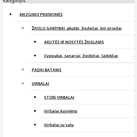
Kategorijos
MEZGIMO PRIEMONĖS
ŽAISLŲ GAMYBAI: akutės, žiedeliai, kiti priedai
AKUTĖS IR NOSYTĖS ŽAISLAMS
Cypsiukai, sąnariai, žiedeliai, laikikliai
PADAI BATAMS
VIRBALAI
STORI VIRBALAI
Virbalai kojinėms
Virbalai su valu