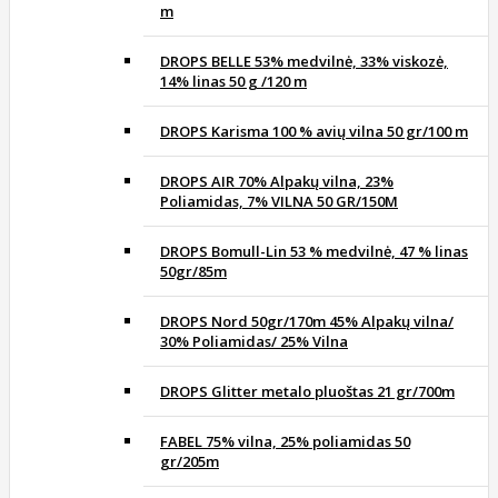
m
DROPS BELLE 53% medvilnė, 33% viskozė,
14% linas 50 g /120 m
DROPS Karisma 100 % avių vilna 50 gr/100 m
DROPS AIR 70% Alpakų vilna, 23%
Poliamidas, 7% VILNA 50 GR/150M
DROPS Bomull-Lin 53 % medvilnė, 47 % linas
50gr/85m
DROPS Nord 50gr/170m 45% Alpakų vilna/
30% Poliamidas/ 25% Vilna
DROPS Glitter metalo pluoštas 21 gr/700m
FABEL 75% vilna, 25% poliamidas 50
gr/205m