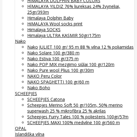
HIMALAYA DOLPHIN BABY COLORS
HİMALAYA YILDIZ 76% liureksas 24% žvyneliai,
25gr/393m
Himalaya Dolphin Baby
HiMALAYA Wool socks print
Himalaya SOCKS
Himalaya ULTRA KASMIR 50gr/175m
Nako
Nako JULIET 100 gr/ 95 m 88 % vilna 12 % poliamidas
Nako Solare 100 gr/380 m
Nako Estiva 100 gr/375 m
Nako POP MIX mezgimo siūlai 100 gr/120m
Nako Pure wool Plius 100 gr/30m
NAKO Peru Color
NAKO SPAGHETTI 100 gr/60 m
Nako Boho
SCHEEPJES
SCHEEPJES Catona
Scheepjes Merino Soft 50 gr/105m, 50% merino
superwash 25 % mikrofibra 25 % akrilas
Scheepjes Furry Tales 100 % poliesteris 100gr/57m
SCHEEPJES MAXI 100% medvilnė 100 gr/560 m
OPAL
Islandiška vilna