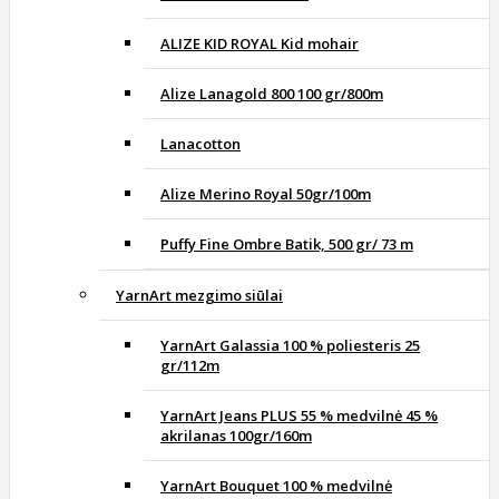
ALIZE KID ROYAL Kid mohair
Alize Lanagold 800 100 gr/800m
Lanacotton
Alize Merino Royal 50gr/100m
Puffy Fine Ombre Batik, 500 gr/ 73 m
YarnArt mezgimo siūlai
YarnArt Galassia 100 % poliesteris 25
gr/112m
YarnArt Jeans PLUS 55 % medvilnė 45 %
akrilanas 100gr/160m
YarnArt Bouquet 100 % medvilnė