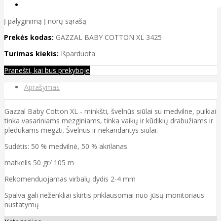
Į palyginimą
Į norų sąrašą
Prekės kodas:
GAZZAL BABY COTTON XL 3425
Turimas kiekis:
Išparduota
Pranešti, kai bus prekyboje
Aprašymas
Gazzal Baby Cotton XL - minkšti, švelnūs siūlai su medvilne, puikiai
tinka vasariniams mezginiams, tinka vaikų ir kūdikių drabužiams ir
pledukams megzti. Švelnūs ir nekandantys siūlai.
Sudėtis: 50 % medvilnė, 50 % akrilanas
matkelis 50 gr/ 105 m
Rekomenduojamas virbalų dydis 2-4 mm
Spalva gali neženkliai skirtis priklausomai nuo jūsų monitoriaus
nustatymų