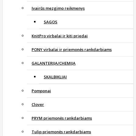
Įvairūs mezgimo reikmenys
SAGOS
KnitPro virbalai ir kiti priedai
PONY virbalai ir priemonės rankdarbiams
GALANTERIJA/CHEMIJA
SKALBIKLIAI
Pomponai
Clover
PRYM priemonės rankdarbiams
Tulip priemonės rankdarbiams