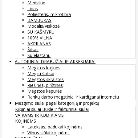
Medvilnė
Linas
Poliesteris, mikrofibra
BAMBUKAS
Modalis/Viskozė
SU KAŠMYRU
100% VILNA
AKRILANAS
Šilkas
Su elastanu
AUTORINIAI DRABUŽIAI IR AKSESUARAI
Megztos kojinės
Megzti šalikai
Megztos skraistės
Riešinės, pirštinės
Megztos kepurės
Rankų darbo megztiniai ir kardiganai internetu
Mezgimo siūlai pagal kategoriją ir projektą
Kilpiniai siūlai
Bukle ir faktūriniai siūlai
VAIKAMS IR KŪDIKIAMS
KOJINĖMS
Lateksas, padukai kojinėms
Vilnos siūlai kojinėms