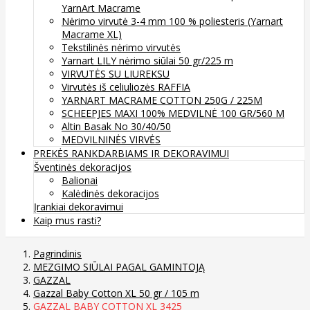
YarnArt Macrame
Nėrimo virvutė 3-4 mm 100 % poliesteris (Yarnart
Macrame XL)
Tekstilinės nėrimo virvutės
Yarnart LILY nėrimo siūlai 50 gr/225 m
VIRVUTĖS SU LIUREKSU
Virvutės iš celiuliozės RAFFIA
YARNART MACRAME COTTON 250G / 225M
SCHEEPJES MAXI 100% MEDVILNĖ 100 GR/560 M
Altin Basak No 30/40/50
MEDVILNINĖS VIRVĖS
PREKĖS RANKDARBIAMS IR DEKORAVIMUI
Šventinės dekoracijos
Balionai
Kalėdinės dekoracijos
Įrankiai dekoravimui
Kaip mus rasti?
Pagrindinis
MEZGIMO SIŪLAI PAGAL GAMINTOJĄ
GAZZAL
Gazzal Baby Cotton XL 50 gr / 105 m
GAZZAL BABY COTTON XL 3425