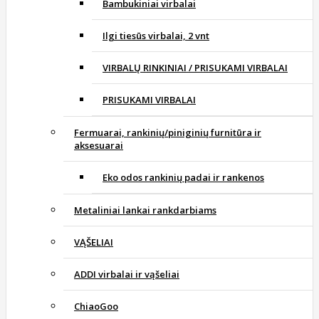
Bambukiniai virbalai
Ilgi tiesūs virbalai, 2 vnt
VIRBALŲ RINKINIAI / PRISUKAMI VIRBALAI
PRISUKAMI VIRBALAI
Fermuarai, rankinių/piniginių furnitūra ir
aksesuarai
Eko odos rankinių padai ir rankenos
Metaliniai lankai rankdarbiams
VĄŠELIAI
ADDI virbalai ir vąšeliai
ChiaoGoo