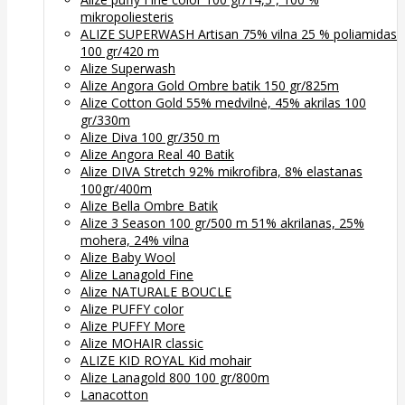
mikropoliesteris
ALIZE SUPERWASH Artisan 75% vilna 25 % poliamidas
100 gr/420 m
Alize Superwash
Alize Angora Gold Ombre batik 150 gr/825m
Alize Cotton Gold 55% medvilnė, 45% akrilas 100
gr/330m
Alize Diva 100 gr/350 m
Alize Angora Real 40 Batik
Alize DIVA Stretch 92% mikrofibra, 8% elastanas
100gr/400m
Alize Bella Ombre Batik
Alize 3 Season 100 gr/500 m 51% akrilanas, 25%
mohera, 24% vilna
Alize Baby Wool
Alize Lanagold Fine
Alize NATURALE BOUCLE
Alize PUFFY color
Alize PUFFY More
Alize MOHAIR classic
ALIZE KID ROYAL Kid mohair
Alize Lanagold 800 100 gr/800m
Lanacotton