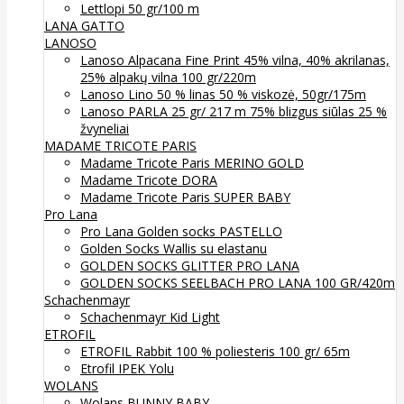
Lettlopi 50 gr/100 m
LANA GATTO
LANOSO
Lanoso Alpacana Fine Print 45% vilna, 40% akrilanas,
25% alpakų vilna 100 gr/220m
Lanoso Lino 50 % linas 50 % viskozė, 50gr/175m
Lanoso PARLA 25 gr/ 217 m 75% blizgus siūlas 25 %
žvyneliai
MADAME TRICOTE PARIS
Madame Tricote Paris MERINO GOLD
Madame Tricote DORA
Madame Tricote Paris SUPER BABY
Pro Lana
Pro Lana Golden socks PASTELLO
Golden Socks Wallis su elastanu
GOLDEN SOCKS GLITTER PRO LANA
GOLDEN SOCKS SEELBACH PRO LANA 100 GR/420m
Schachenmayr
Schachenmayr Kid Light
ETROFIL
ETROFIL Rabbit 100 % poliesteris 100 gr/ 65m
Etrofil IPEK Yolu
WOLANS
Wolans BUNNY BABY