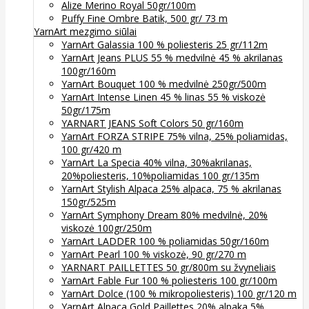
Alize Merino Royal 50gr/100m
Puffy Fine Ombre Batik, 500 gr/ 73 m
YarnArt mezgimo siūlai
YarnArt Galassia 100 % poliesteris 25 gr/112m
YarnArt Jeans PLUS 55 % medvilnė 45 % akrilanas
100gr/160m
YarnArt Bouquet 100 % medvilnė 250gr/500m
YarnArt Intense Linen 45 % linas 55 % viskozė
50gr/175m
YARNART JEANS Soft Colors 50 gr/160m
YarnArt FORZA STRIPE 75% vilna, 25% poliamidas,
100 gr/420 m
YarnArt La Specia 40% vilna, 30%akrilanas,
20%poliesteris, 10%poliamidas 100 gr/135m
YarnArt Stylish Alpaca 25% alpaca, 75 % akrilanas
150gr/525m
YarnArt Symphony Dream 80% medvilnė, 20%
viskozė 100gr/250m
YarnArt LADDER 100 % poliamidas 50gr/160m
YarnArt Pearl 100 % viskozė, 90 gr/270 m
YARNART PAILLETTES 50 gr/800m su žvyneliais
YarnArt Fable Fur 100 % poliesteris 100 gr/100m
YarnArt Dolce (100 % mikropoliesteris) 100 gr/120 m
YarnArt Alpaca Gold Paillettes 20% alpaka 5%