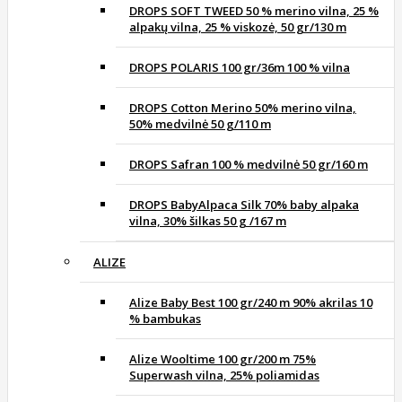
DROPS SOFT TWEED 50 % merino vilna, 25 %
alpakų vilna, 25 % viskozė, 50 gr/130 m
DROPS POLARIS 100 gr/36m 100 % vilna
DROPS Cotton Merino 50% merino vilna,
50% medvilnė 50 g/110 m
DROPS Safran 100 % medvilnė 50 gr/160 m
DROPS BabyAlpaca Silk 70% baby alpaka
vilna, 30% šilkas 50 g /167 m
ALIZE
Alize Baby Best 100 gr/240 m 90% akrilas 10
% bambukas
Alize Wooltime 100 gr/200 m 75%
Superwash vilna, 25% poliamidas