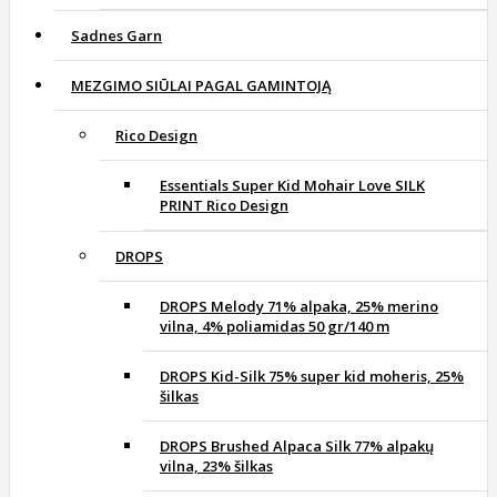
Sadnes Garn
MEZGIMO SIŪLAI PAGAL GAMINTOJĄ
Rico Design
Essentials Super Kid Mohair Love SILK
PRINT Rico Design
DROPS
DROPS Melody 71% alpaka, 25% merino
vilna, 4% poliamidas 50 gr/140 m
DROPS Kid-Silk 75% super kid moheris, 25%
šilkas
DROPS Brushed Alpaca Silk 77% alpakų
vilna, 23% šilkas