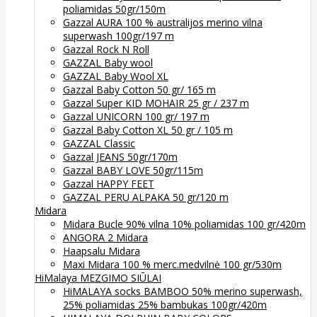
poliamidas 50gr/150m
Gazzal AURA 100 % australijos merino vilna
superwash 100gr/197 m
Gazzal Rock N Roll
GAZZAL Baby wool
GAZZAL Baby Wool XL
Gazzal Baby Cotton 50 gr/ 165 m
Gazzal Super KID MOHAIR 25 gr / 237 m
Gazzal UNICORN 100 gr/ 197 m
Gazzal Baby Cotton XL 50 gr / 105 m
GAZZAL Classic
Gazzal JEANS 50gr/170m
Gazzal BABY LOVE 50gr/115m
Gazzal HAPPY FEET
GAZZAL PERU ALPAKA 50 gr/120 m
Midara
Midara Bucle 90% vilna 10% poliamidas 100 gr/420m
ANGORA 2 Midara
Haapsalu Midara
Maxi Midara 100 % merc.medvilnė 100 gr/530m
HiMalaya MEZGIMO SIŪLAI
HiMALAYA socks BAMBOO 50% merino superwash,
25% poliamidas 25% bambukas 100gr/420m