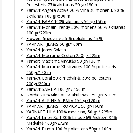
Poliesteris 75% akrilanas 50 gr/180 m
YarnArt Angora Active 20 % vilna su moheriu, 80 %
akrilanas 100 gr/500 m
YarnArt BABY 100% akrilanas 50 gr/150m
YarnArt Mohair Trendy 50% moheris 50 % akrilanas
100 gr/220m
Flowers (medvilnė 55 % poliakrilas 45 %
YARNART JEANS 50 gr/160m
YarnArt Jeans Splash
YarnArt Macrame Cotton 250g / 225m
Yarnart Macrame virvutės 90 gr/130 m
YarnArt Macrame XL virvutės 100 % poliesteris
250gr/120 m
YarnArt Coral 50% medvilnė, 50% poliesteris,
200gr/200m
YarnArt SAMBA 100 gr / 150 m
Nordic 20 % vilna 80 % akrilanas 150 gr/ 510 m
YarnArt ALPINE ALPAKA 150 gr/120 m
YARNART JEANS TROPICAL 50 gr/160m
YARNART LILY 100% medvilnė, 50 gr / 225m
YarnArt Linen Soft 30% Linas 36% Viskozė 34%
Medvilnė 100gr/272m
YarnArt Piuma 100 % poliesteris 50gr / 100m