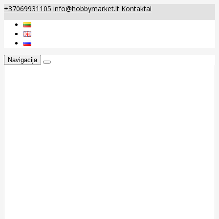
+37069931105
info@hobbymarket.lt
Kontaktai
Navigacija