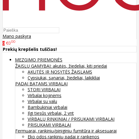
Mano paskyra
00
€0
0
Prekių krepšelis tuščias!
MEZGIMO PRIEMONĖS
ŽAISLŲ GAMYBAI: akutės, žiedeliai, kiti priedai
AKUTĖS IR NOSYTĖS ŽAISLAMS
Cypsiukai, sąnariai, žiedeliai, laikikliai
PADAI BATAMS
VIRBALAI
STORI VIRBALAI
Virbalai kojinėms
Virbalai su valu
Bambukiniai virbalai
Ilgi tiesūs virbalai, 2 vnt
VIRBALŲ RINKINIAI / PRISUKAMI VIRBALAI
PRISUKAMI VIRBALAI
Fermuarai, rankinių/piniginių furnitūra ir aksesuarai
Eko odos rankinių padai ir rankenos