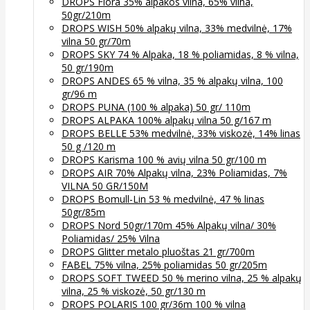
DROPS Flora 35% alpakos vilna, 65% vilna,
50gr/210m
DROPS WISH 50% alpakų vilna, 33% medvilnė, 17%
vilna 50 gr/70m
DROPS SKY 74 % Alpaka, 18 % poliamidas, 8 % vilna,
50 gr/190m
DROPS ANDES 65 % vilna, 35 % alpakų vilna, 100
gr/96 m
DROPS PUNA (100 % alpaka) 50 gr/ 110m
DROPS ALPAKA 100% alpakų vilna 50 g/167 m
DROPS BELLE 53% medvilnė, 33% viskozė, 14% linas
50 g /120 m
DROPS Karisma 100 % avių vilna 50 gr/100 m
DROPS AIR 70% Alpakų vilna, 23% Poliamidas, 7%
VILNA 50 GR/150M
DROPS Bomull-Lin 53 % medvilnė, 47 % linas
50gr/85m
DROPS Nord 50gr/170m 45% Alpakų vilna/ 30%
Poliamidas/ 25% Vilna
DROPS Glitter metalo pluoštas 21 gr/700m
FABEL 75% vilna, 25% poliamidas 50 gr/205m
DROPS SOFT TWEED 50 % merino vilna, 25 % alpakų
vilna, 25 % viskozė, 50 gr/130 m
DROPS POLARIS 100 gr/36m 100 % vilna