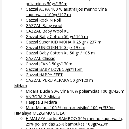
poliamidas 50gr/150m
Gazzal AURA 100 % australijos merino vilna
superwash 100gr/197 m
Gazzal Rock N Roll
GAZZAL Baby wool
GAZZAL Baby Wool XL
Gazzal Baby Cotton 50 gr/ 165 m
Gazzal Super KID MOHAIR 25 gr / 237 m
Gazzal UNICORN 100 gr/ 197 m
Gazzal Baby Cotton XL 50 gr / 105 m
GAZZAL Classic
Gazzal JEANS 50gr/170m
Gazzal BABY LOVE 50gr/115m
Gazzal HAPPY FEET
GAZZAL PERU ALPAKA 50 gr/120 m
Midara
Midara Bucle 90% vilna 10% poliamidas 100 gr/420m
ANGORA 2 Midara
Haapsalu Midara
Maxi Midara 100 % merc.medvilnė 100 gr/530m
HiMalaya MEZGIMO SIŪLAI
HiMALAYA socks BAMBOO 50% merino superwash,
25% poliamidas 25% bambukas 100gr/420m