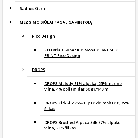
Sadnes Garn
MEZGIMO SIŪLAI PAGAL GAMINTOJĄ
Rico Design
Essentials Super Kid Mohair Love SILK
PRINT Rico Design
DROPS
DROPS Melody 71% alpaka, 25% merino
vilna, 4% poliamidas 50 gr/140 m
DROPS Kid-Silk 75% super kid moheris, 25%
šilkas
DROPS Brushed Alpaca Silk 77% alpakų
vilna, 23% šilkas