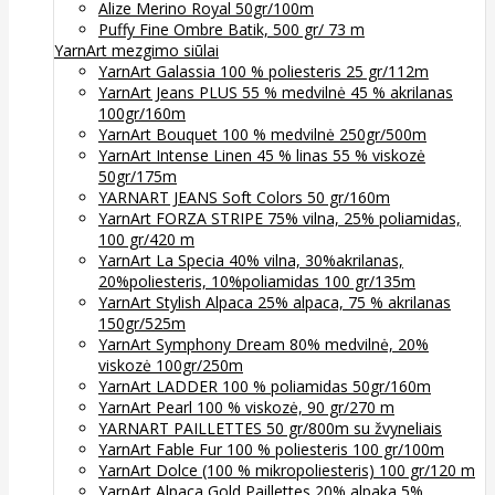
Alize Merino Royal 50gr/100m
Puffy Fine Ombre Batik, 500 gr/ 73 m
YarnArt mezgimo siūlai
YarnArt Galassia 100 % poliesteris 25 gr/112m
YarnArt Jeans PLUS 55 % medvilnė 45 % akrilanas
100gr/160m
YarnArt Bouquet 100 % medvilnė 250gr/500m
YarnArt Intense Linen 45 % linas 55 % viskozė
50gr/175m
YARNART JEANS Soft Colors 50 gr/160m
YarnArt FORZA STRIPE 75% vilna, 25% poliamidas,
100 gr/420 m
YarnArt La Specia 40% vilna, 30%akrilanas,
20%poliesteris, 10%poliamidas 100 gr/135m
YarnArt Stylish Alpaca 25% alpaca, 75 % akrilanas
150gr/525m
YarnArt Symphony Dream 80% medvilnė, 20%
viskozė 100gr/250m
YarnArt LADDER 100 % poliamidas 50gr/160m
YarnArt Pearl 100 % viskozė, 90 gr/270 m
YARNART PAILLETTES 50 gr/800m su žvyneliais
YarnArt Fable Fur 100 % poliesteris 100 gr/100m
YarnArt Dolce (100 % mikropoliesteris) 100 gr/120 m
YarnArt Alpaca Gold Paillettes 20% alpaka 5%