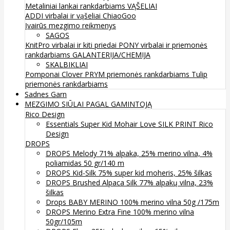
Metaliniai lankai rankdarbiams
VĄŠELIAI
ADDI virbalai ir vąšeliai
ChiaoGoo
Įvairūs mezgimo reikmenys
SAGOS
KnitPro virbalai ir kiti priedai
PONY virbalai ir priemonės
rankdarbiams
GALANTERIJA/CHEMIJA
SKALBIKLIAI
Pomponai
Clover
PRYM priemonės rankdarbiams
Tulip
priemonės rankdarbiams
Sadnes Garn
MEZGIMO SIŪLAI PAGAL GAMINTOJĄ
Rico Design
Essentials Super Kid Mohair Love SILK PRINT Rico
Design
DROPS
DROPS Melody 71% alpaka, 25% merino vilna, 4%
poliamidas 50 gr/140 m
DROPS Kid-Silk 75% super kid moheris, 25% šilkas
DROPS Brushed Alpaca Silk 77% alpakų vilna, 23%
šilkas
Drops BABY MERINO 100% merino vilna 50g /175m
DROPS Merino Extra Fine 100% merino vilna
50gr/105m