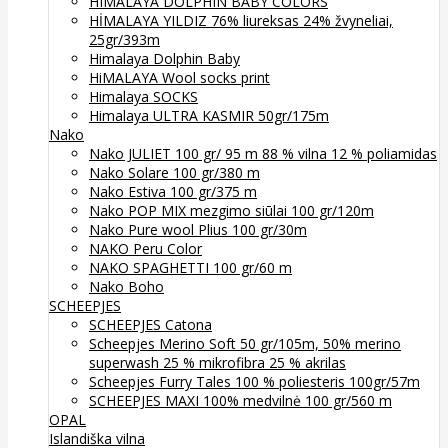
HIMALAYA DOLPHIN BABY COLORS
HİMALAYA YILDIZ 76% liureksas 24% žvyneliai,
25gr/393m
Himalaya Dolphin Baby
HiMALAYA Wool socks print
Himalaya SOCKS
Himalaya ULTRA KASMIR 50gr/175m
Nako
Nako JULIET 100 gr/ 95 m 88 % vilna 12 % poliamidas
Nako Solare 100 gr/380 m
Nako Estiva 100 gr/375 m
Nako POP MIX mezgimo siūlai 100 gr/120m
Nako Pure wool Plius 100 gr/30m
NAKO Peru Color
NAKO SPAGHETTI 100 gr/60 m
Nako Boho
SCHEEPJES
SCHEEPJES Catona
Scheepjes Merino Soft 50 gr/105m, 50% merino
superwash 25 % mikrofibra 25 % akrilas
Scheepjes Furry Tales 100 % poliesteris 100gr/57m
SCHEEPJES MAXI 100% medvilnė 100 gr/560 m
OPAL
Islandiška vilna