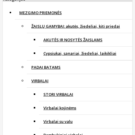
MEZGIMO PRIEMONĖS
ŽAISLŲ GAMYBAI: akutės, žiedeliai, kiti priedai
AKUTĖS IR NOSYTĖS ŽAISLAMS
Cypsiukai, sąnariai, žiedeliai, laikikliai
PADAI BATAMS
VIRBALAI
STORI VIRBALAI
Virbalai kojinėms
Virbalai su valu