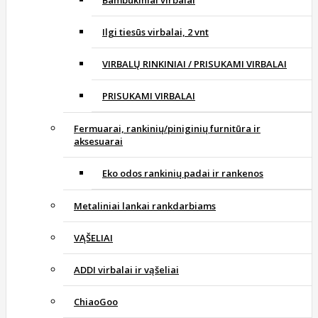
Bambukiniai virbalai
Ilgi tiesūs virbalai, 2 vnt
VIRBALŲ RINKINIAI / PRISUKAMI VIRBALAI
PRISUKAMI VIRBALAI
Fermuarai, rankinių/piniginių furnitūra ir
aksesuarai
Eko odos rankinių padai ir rankenos
Metaliniai lankai rankdarbiams
VĄŠELIAI
ADDI virbalai ir vąšeliai
ChiaoGoo