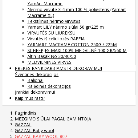
YarnArt Macrame
Nėrimo virvutė 3-4 mm 100 % poliesteris (Yarnart
Macrame XL)
Tekstilinės nėrimo virvutės
Yarnart LILY nėrimo siūlai 50 gr/225 m
VIRVUTĖS SU LIUREKSU
Virvutės iš celiuliozės RAFFIA
YARNART MACRAME COTTON 250G / 225M
SCHEEPJES MAXI 100% MEDVILNĖ 100 GR/560 M
Altin Basak No 30/40/50
MEDVILNINĖS VIRVĖS
PREKĖS RANKDARBIAMS IR DEKORAVIMUI
Šventinės dekoracijos
Balionai
Kalėdinės dekoracijos
Įrankiai dekoravimui
Kaip mus rasti?
Pagrindinis
MEZGIMO SIŪLAI PAGAL GAMINTOJĄ
GAZZAL
GAZZAL Baby wool
GAZZAL BABY WOOL 807