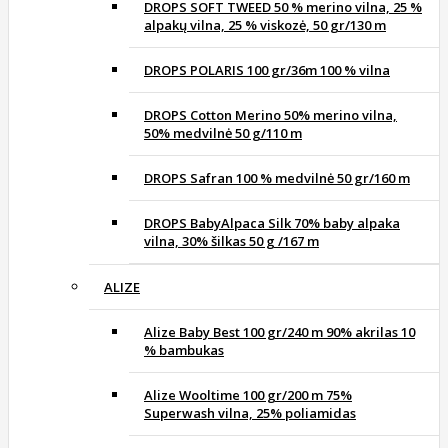
DROPS SOFT TWEED 50 % merino vilna, 25 %
alpakų vilna, 25 % viskozė, 50 gr/130 m
DROPS POLARIS 100 gr/36m 100 % vilna
DROPS Cotton Merino 50% merino vilna,
50% medvilnė 50 g/110 m
DROPS Safran 100 % medvilnė 50 gr/160 m
DROPS BabyAlpaca Silk 70% baby alpaka
vilna, 30% šilkas 50 g /167 m
ALIZE
Alize Baby Best 100 gr/240 m 90% akrilas 10
% bambukas
Alize Wooltime 100 gr/200 m 75%
Superwash vilna, 25% poliamidas