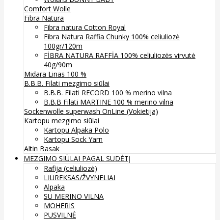
Comfort Wolle
Fibra Natura
Fibra natura Cotton Royal
Fibra Natura Raffia Chunky 100% celiuliozė
100gr/120m
FİBRA NATURA RAFFİA 100% celiuliozės virvutė
40g/90m
Midara Linas 100 %
B.B.B. Filati mezgimo siūlai
B.B.B. Filati RECORD 100 % merino vilna
B.B.B Filati MARTINE 100 % merino vilna
Sockenwolle superwash
OnLine (Vokietija)
Kartopu mezgimo siūlai
Kartopu Alpaka Polo
Kartopu Sock Yarn
Altin Basak
MEZGIMO SIŪLAI PAGAL SUDĖTĮ
Rafija (celiuliozė)
LIUREKSAS/ŽVYNELIAI
Alpaka
SU MERINO VILNA
MOHERIS
PUSVILNĖ