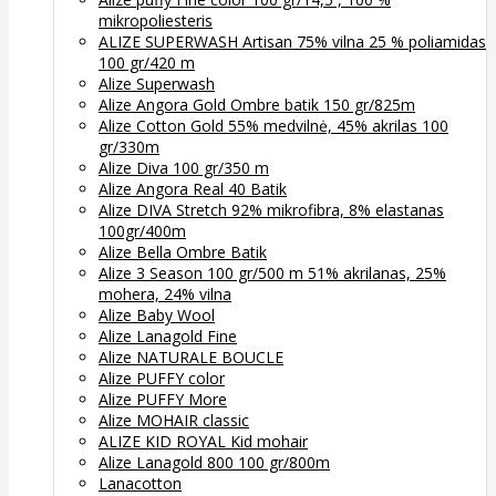
mikropoliesteris
ALIZE SUPERWASH Artisan 75% vilna 25 % poliamidas
100 gr/420 m
Alize Superwash
Alize Angora Gold Ombre batik 150 gr/825m
Alize Cotton Gold 55% medvilnė, 45% akrilas 100
gr/330m
Alize Diva 100 gr/350 m
Alize Angora Real 40 Batik
Alize DIVA Stretch 92% mikrofibra, 8% elastanas
100gr/400m
Alize Bella Ombre Batik
Alize 3 Season 100 gr/500 m 51% akrilanas, 25%
mohera, 24% vilna
Alize Baby Wool
Alize Lanagold Fine
Alize NATURALE BOUCLE
Alize PUFFY color
Alize PUFFY More
Alize MOHAIR classic
ALIZE KID ROYAL Kid mohair
Alize Lanagold 800 100 gr/800m
Lanacotton