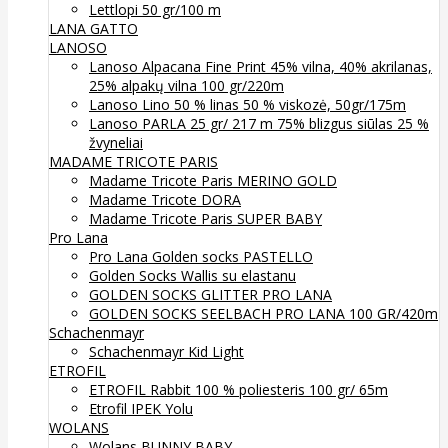
Lettlopi 50 gr/100 m
LANA GATTO
LANOSO
Lanoso Alpacana Fine Print 45% vilna, 40% akrilanas,
25% alpakų vilna 100 gr/220m
Lanoso Lino 50 % linas 50 % viskozė, 50gr/175m
Lanoso PARLA 25 gr/ 217 m 75% blizgus siūlas 25 %
žvyneliai
MADAME TRICOTE PARIS
Madame Tricote Paris MERINO GOLD
Madame Tricote DORA
Madame Tricote Paris SUPER BABY
Pro Lana
Pro Lana Golden socks PASTELLO
Golden Socks Wallis su elastanu
GOLDEN SOCKS GLITTER PRO LANA
GOLDEN SOCKS SEELBACH PRO LANA 100 GR/420m
Schachenmayr
Schachenmayr Kid Light
ETROFIL
ETROFIL Rabbit 100 % poliesteris 100 gr/ 65m
Etrofil IPEK Yolu
WOLANS
Wolans BUNNY BABY