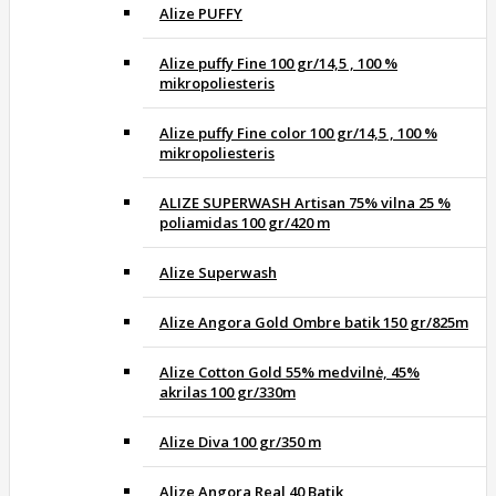
Alize PUFFY
Alize puffy Fine 100 gr/14,5 , 100 %
mikropoliesteris
Alize puffy Fine color 100 gr/14,5 , 100 %
mikropoliesteris
ALIZE SUPERWASH Artisan 75% vilna 25 %
poliamidas 100 gr/420 m
Alize Superwash
Alize Angora Gold Ombre batik 150 gr/825m
Alize Cotton Gold 55% medvilnė, 45%
akrilas 100 gr/330m
Alize Diva 100 gr/350 m
Alize Angora Real 40 Batik