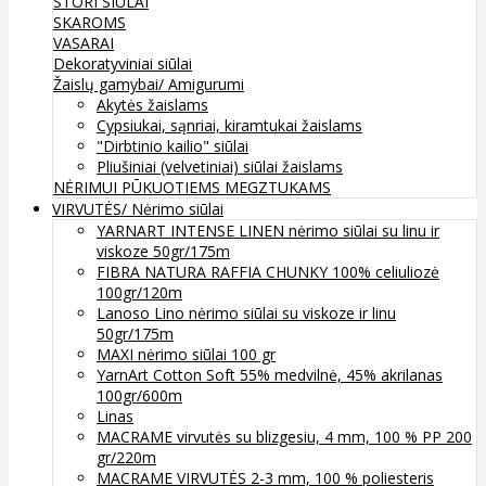
STORI SIŪLAI
SKAROMS
VASARAI
Dekoratyviniai siūlai
Žaislų gamybai/ Amigurumi
Akytės žaislams
Cypsiukai, sąnriai, kiramtukai žaislams
"Dirbtinio kailio" siūlai
Pliušiniai (velvetiniai) siūlai žaislams
NĖRIMUI
PŪKUOTIEMS MEGZTUKAMS
VIRVUTĖS/ Nėrimo siūlai
YARNART INTENSE LINEN nėrimo siūlai su linu ir
viskoze 50gr/175m
FIBRA NATURA RAFFIA CHUNKY 100% celiuliozė
100gr/120m
Lanoso Lino nėrimo siūlai su viskoze ir linu
50gr/175m
MAXI nėrimo siūlai 100 gr
YarnArt Cotton Soft 55% medvilnė, 45% akrilanas
100gr/600m
Linas
MACRAME virvutės su blizgesiu, 4 mm, 100 % PP 200
gr/220m
MACRAME VIRVUTĖS 2-3 mm, 100 % poliesteris