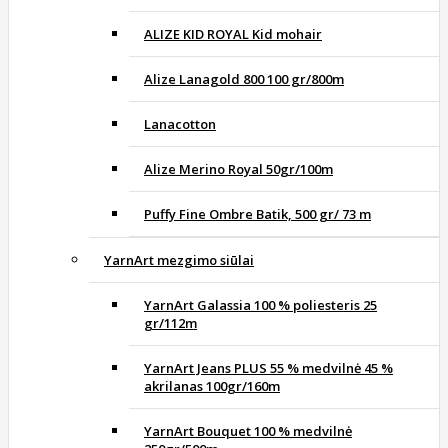
ALIZE KID ROYAL Kid mohair
Alize Lanagold 800 100 gr/800m
Lanacotton
Alize Merino Royal 50gr/100m
Puffy Fine Ombre Batik, 500 gr/ 73 m
YarnArt mezgimo siūlai
YarnArt Galassia 100 % poliesteris 25
gr/112m
YarnArt Jeans PLUS 55 % medvilnė 45 %
akrilanas 100gr/160m
YarnArt Bouquet 100 % medvilnė