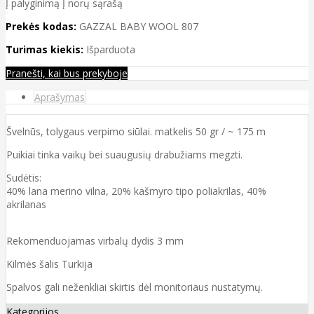
Į palyginimą
Į norų sąrašą
Prekės kodas:
GAZZAL BABY WOOL 807
Turimas kiekis:
Išparduota
Pranešti, kai bus prekyboje
Aprašymas
Švelnūs, tolygaus verpimo siūlai. matkelis 50 gr / ~ 175 m
Puikiai tinka vaikų bei suaugusių drabužiams megzti.
Sudėtis:
40% lana merino vilna, 20% kašmyro tipo poliakrilas, 40%
akrilanas
Rekomenduojamas virbalų dydis 3 mm
Kilmės šalis Turkija
Spalvos gali neženkliai skirtis dėl monitoriaus nustatymų.
Kategorijos