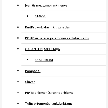
Įvairūs mezgimo reikmenys
SAGOS
KnitPro virbalai ir kiti priedai
PONY virbalai ir priemonės rankdarbiams
GALANTERIJA/CHEMIJA
SKALBIKLIAI
Pomponai
Clover
PRYM priemonės rankdarbiams
Tulip priemonės rankdarbiams