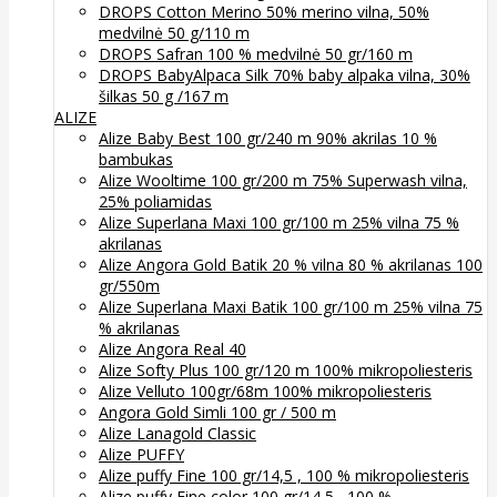
DROPS Cotton Merino 50% merino vilna, 50%
medvilnė 50 g/110 m
DROPS Safran 100 % medvilnė 50 gr/160 m
DROPS BabyAlpaca Silk 70% baby alpaka vilna, 30%
šilkas 50 g /167 m
ALIZE
Alize Baby Best 100 gr/240 m 90% akrilas 10 %
bambukas
Alize Wooltime 100 gr/200 m 75% Superwash vilna,
25% poliamidas
Alize Superlana Maxi 100 gr/100 m 25% vilna 75 %
akrilanas
Alize Angora Gold Batik 20 % vilna 80 % akrilanas 100
gr/550m
Alize Superlana Maxi Batik 100 gr/100 m 25% vilna 75
% akrilanas
Alize Angora Real 40
Alize Softy Plus 100 gr/120 m 100% mikropoliesteris
Alize Velluto 100gr/68m 100% mikropoliesteris
Angora Gold Simli 100 gr / 500 m
Alize Lanagold Classic
Alize PUFFY
Alize puffy Fine 100 gr/14,5 , 100 % mikropoliesteris
Alize puffy Fine color 100 gr/14,5 , 100 %