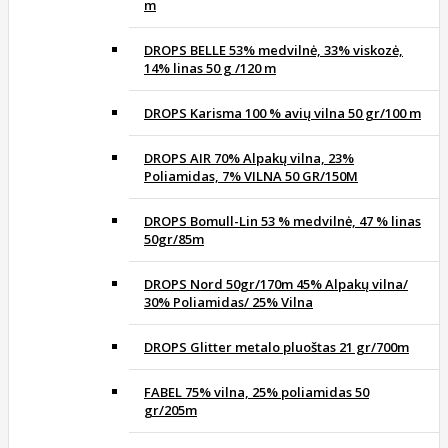
m
DROPS BELLE 53% medvilnė, 33% viskozė,
14% linas 50 g /120 m
DROPS Karisma 100 % avių vilna 50 gr/100 m
DROPS AIR 70% Alpakų vilna, 23%
Poliamidas, 7% VILNA 50 GR/150M
DROPS Bomull-Lin 53 % medvilnė, 47 % linas
50gr/85m
DROPS Nord 50gr/170m 45% Alpakų vilna/
30% Poliamidas/ 25% Vilna
DROPS Glitter metalo pluoštas 21 gr/700m
FABEL 75% vilna, 25% poliamidas 50
gr/205m