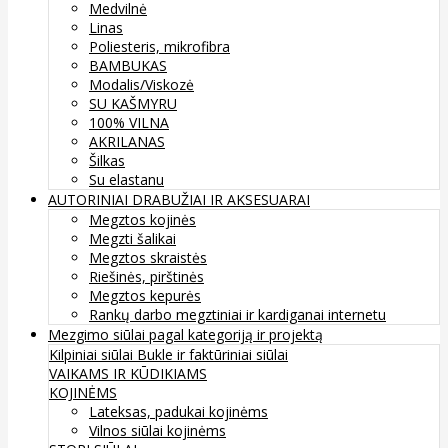
Medvilnė
Linas
Poliesteris, mikrofibra
BAMBUKAS
Modalis/Viskozė
SU KAŠMYRU
100% VILNA
AKRILANAS
Šilkas
Su elastanu
AUTORINIAI DRABUŽIAI IR AKSESUARAI
Megztos kojinės
Megzti šalikai
Megztos skraistės
Riešinės, pirštinės
Megztos kepurės
Rankų darbo megztiniai ir kardiganai internetu
Mezgimo siūlai pagal kategoriją ir projektą
Kilpiniai siūlai
Bukle ir faktūriniai siūlai
VAIKAMS IR KŪDIKIAMS
KOJINĖMS
Lateksas, padukai kojinėms
Vilnos siūlai kojinėms