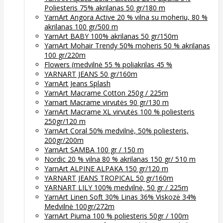
Poliesteris 75% akrilanas 50 gr/180 m
YarnArt Angora Active 20 % vilna su moheriu, 80 %
akrilanas 100 gr/500 m
YarnArt BABY 100% akrilanas 50 gr/150m
YarnArt Mohair Trendy 50% moheris 50 % akrilanas
100 gr/220m
Flowers (medvilnė 55 % poliakrilas 45 %
YARNART JEANS 50 gr/160m
YarnArt Jeans Splash
YarnArt Macrame Cotton 250g / 225m
Yarnart Macrame virvutės 90 gr/130 m
YarnArt Macrame XL virvutės 100 % poliesteris
250gr/120 m
YarnArt Coral 50% medvilnė, 50% poliesteris,
200gr/200m
YarnArt SAMBA 100 gr / 150 m
Nordic 20 % vilna 80 % akrilanas 150 gr/ 510 m
YarnArt ALPINE ALPAKA 150 gr/120 m
YARNART JEANS TROPICAL 50 gr/160m
YARNART LILY 100% medvilnė, 50 gr / 225m
YarnArt Linen Soft 30% Linas 36% Viskozė 34%
Medvilnė 100gr/272m
YarnArt Piuma 100 % poliesteris 50gr / 100m