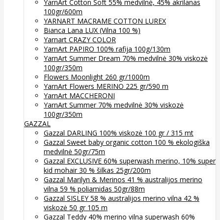
YarnArt Cotton Soft 55% medvilnė, 45% akrilanas
100gr/600m
YARNART MACRAME COTTON LUREX
Bianca Lana LUX (Vilna 100 %)
Yarnart CRAZY COLOR
YarnArt PAPIRO 100% rafija 100g/130m
YarnArt Summer Dream 70% medvilnė 30% viskozė
100gr/350m
Flowers Moonlight 260 gr/1000m
YarnArt Flowers MERINO 225 gr/590 m
YarnArt MACCHERONI
YarnArt Summer 70% medvilnė 30% viskozė
100gr/350m
GAZZAL
Gazzal DARLING 100% viskozė 100 gr / 315 mt
Gazzal Sweet baby organic cotton 100 % ekologiška
medvilnė 50gr/75m
Gazzal EXCLUSIVE 60% superwash merino, 10% super
kid mohair 30 % šilkas 25gr/200m
Gazzal Marilyn & Merinos 41 % australijos merino
vilna 59 % poliamidas 50gr/88m
Gazzal SISLEY 58 % australijos merino vilna 42 %
viskozė 50 gr 105 m
Gazzal Teddy 40% merino vilna superwash 60%