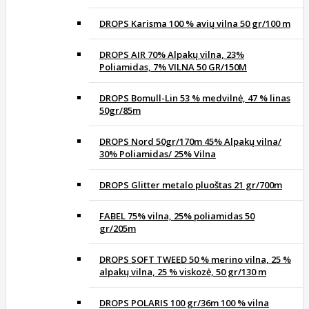
DROPS Karisma 100 % avių vilna 50 gr/100 m
DROPS AIR 70% Alpakų vilna, 23%
Poliamidas, 7% VILNA 50 GR/150M
DROPS Bomull-Lin 53 % medvilnė, 47 % linas
50gr/85m
DROPS Nord 50gr/170m 45% Alpakų vilna/
30% Poliamidas/ 25% Vilna
DROPS Glitter metalo pluoštas 21 gr/700m
FABEL 75% vilna, 25% poliamidas 50
gr/205m
DROPS SOFT TWEED 50 % merino vilna, 25 %
alpakų vilna, 25 % viskozė, 50 gr/130 m
DROPS POLARIS 100 gr/36m 100 % vilna