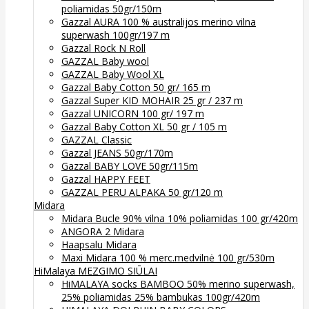
poliamidas 50gr/150m
Gazzal AURA 100 % australijos merino vilna
superwash 100gr/197 m
Gazzal Rock N Roll
GAZZAL Baby wool
GAZZAL Baby Wool XL
Gazzal Baby Cotton 50 gr/ 165 m
Gazzal Super KID MOHAIR 25 gr / 237 m
Gazzal UNICORN 100 gr/ 197 m
Gazzal Baby Cotton XL 50 gr / 105 m
GAZZAL Classic
Gazzal JEANS 50gr/170m
Gazzal BABY LOVE 50gr/115m
Gazzal HAPPY FEET
GAZZAL PERU ALPAKA 50 gr/120 m
Midara
Midara Bucle 90% vilna 10% poliamidas 100 gr/420m
ANGORA 2 Midara
Haapsalu Midara
Maxi Midara 100 % merc.medvilnė 100 gr/530m
HiMalaya MEZGIMO SIŪLAI
HiMALAYA socks BAMBOO 50% merino superwash,
25% poliamidas 25% bambukas 100gr/420m