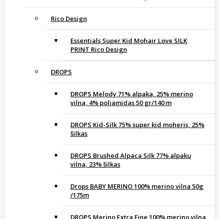
Rico Design
Essentials Super Kid Mohair Love SILK
PRINT Rico Design
DROPS
DROPS Melody 71% alpaka, 25% merino
vilna, 4% poliamidas 50 gr/140 m
DROPS Kid-Silk 75% super kid moheris, 25%
šilkas
DROPS Brushed Alpaca Silk 77% alpakų
vilna, 23% šilkas
Drops BABY MERINO 100% merino vilna 50g
/175m
DROPS Merino Extra Fine 100% merino vilna