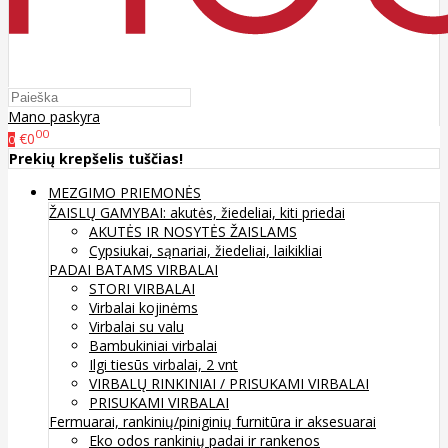
Mano paskyra
00
€0
0
Prekių krepšelis tuščias!
MEZGIMO PRIEMONĖS
ŽAISLŲ GAMYBAI: akutės, žiedeliai, kiti priedai
AKUTĖS IR NOSYTĖS ŽAISLAMS
Cypsiukai, sąnariai, žiedeliai, laikikliai
PADAI BATAMS
VIRBALAI
STORI VIRBALAI
Virbalai kojinėms
Virbalai su valu
Bambukiniai virbalai
Ilgi tiesūs virbalai, 2 vnt
VIRBALŲ RINKINIAI / PRISUKAMI VIRBALAI
PRISUKAMI VIRBALAI
Fermuarai, rankinių/piniginių furnitūra ir aksesuarai
Eko odos rankinių padai ir rankenos