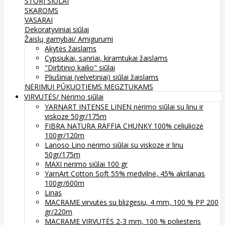
STORI SIŪLAI
SKAROMS
VASARAI
Dekoratyviniai siūlai
Žaislų gamybai/ Amigurumi
Akytės žaislams
Cypsiukai, sąnriai, kiramtukai žaislams
"Dirbtinio kailio" siūlai
Pliušiniai (velvetiniai) siūlai žaislams
NĖRIMUI
PŪKUOTIEMS MEGZTUKAMS
VIRVUTĖS/ Nėrimo siūlai
YARNART INTENSE LINEN nėrimo siūlai su linu ir
viskoze 50gr/175m
FIBRA NATURA RAFFIA CHUNKY 100% celiuliozė
100gr/120m
Lanoso Lino nėrimo siūlai su viskoze ir linu
50gr/175m
MAXI nėrimo siūlai 100 gr
YarnArt Cotton Soft 55% medvilnė, 45% akrilanas
100gr/600m
Linas
MACRAME virvutės su blizgesiu, 4 mm, 100 % PP 200
gr/220m
MACRAME VIRVUTĖS 2-3 mm, 100 % poliesteris