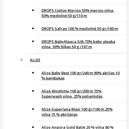
DROPS Cotton Merino 50% merino vilna,
50% medvilnė 50 g/110 m
DROPS Safran 100 % medvilnė 50 gr/160 m
DROPS BabyAlpaca Silk 70% baby alpaka
vilna, 30% šilkas 50 g /167 m
ALIZE
Alize Baby Best 100 gr/240 m 90% akrilas 10
% bambukas
Alize Wooltime 100 gr/200 m 75%
Superwash vilna, 25% poliamidas
Alize Superlana Maxi 100 gr/100 m 25%
vilna 75 % akrilanas
Alize Angora Gold Batik 20 % vilna 80 %