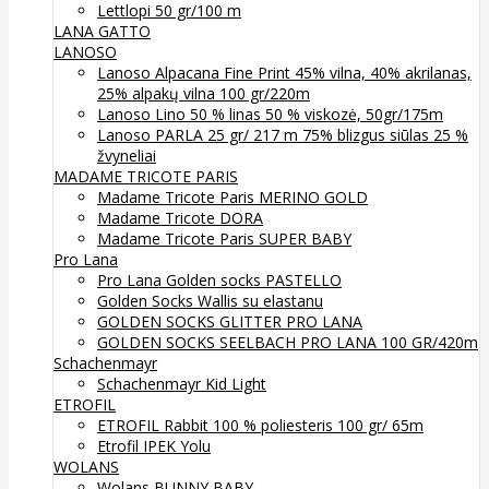
Lettlopi 50 gr/100 m
LANA GATTO
LANOSO
Lanoso Alpacana Fine Print 45% vilna, 40% akrilanas,
25% alpakų vilna 100 gr/220m
Lanoso Lino 50 % linas 50 % viskozė, 50gr/175m
Lanoso PARLA 25 gr/ 217 m 75% blizgus siūlas 25 %
žvyneliai
MADAME TRICOTE PARIS
Madame Tricote Paris MERINO GOLD
Madame Tricote DORA
Madame Tricote Paris SUPER BABY
Pro Lana
Pro Lana Golden socks PASTELLO
Golden Socks Wallis su elastanu
GOLDEN SOCKS GLITTER PRO LANA
GOLDEN SOCKS SEELBACH PRO LANA 100 GR/420m
Schachenmayr
Schachenmayr Kid Light
ETROFIL
ETROFIL Rabbit 100 % poliesteris 100 gr/ 65m
Etrofil IPEK Yolu
WOLANS
Wolans BUNNY BABY