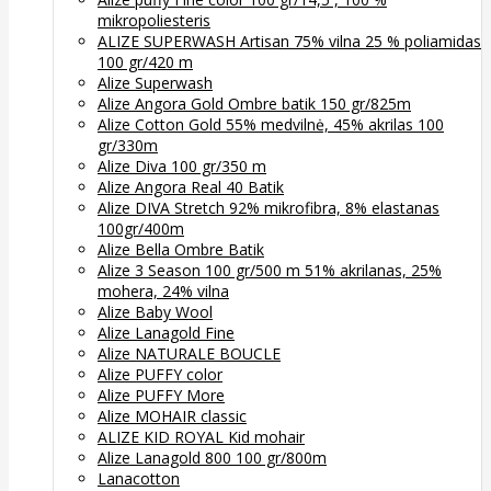
mikropoliesteris
ALIZE SUPERWASH Artisan 75% vilna 25 % poliamidas
100 gr/420 m
Alize Superwash
Alize Angora Gold Ombre batik 150 gr/825m
Alize Cotton Gold 55% medvilnė, 45% akrilas 100
gr/330m
Alize Diva 100 gr/350 m
Alize Angora Real 40 Batik
Alize DIVA Stretch 92% mikrofibra, 8% elastanas
100gr/400m
Alize Bella Ombre Batik
Alize 3 Season 100 gr/500 m 51% akrilanas, 25%
mohera, 24% vilna
Alize Baby Wool
Alize Lanagold Fine
Alize NATURALE BOUCLE
Alize PUFFY color
Alize PUFFY More
Alize MOHAIR classic
ALIZE KID ROYAL Kid mohair
Alize Lanagold 800 100 gr/800m
Lanacotton