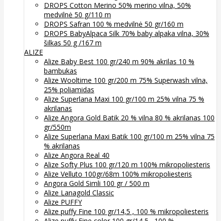
DROPS Cotton Merino 50% merino vilna, 50%
medvilnė 50 g/110 m
DROPS Safran 100 % medvilnė 50 gr/160 m
DROPS BabyAlpaca Silk 70% baby alpaka vilna, 30%
šilkas 50 g /167 m
ALIZE
Alize Baby Best 100 gr/240 m 90% akrilas 10 %
bambukas
Alize Wooltime 100 gr/200 m 75% Superwash vilna,
25% poliamidas
Alize Superlana Maxi 100 gr/100 m 25% vilna 75 %
akrilanas
Alize Angora Gold Batik 20 % vilna 80 % akrilanas 100
gr/550m
Alize Superlana Maxi Batik 100 gr/100 m 25% vilna 75
% akrilanas
Alize Angora Real 40
Alize Softy Plus 100 gr/120 m 100% mikropoliesteris
Alize Velluto 100gr/68m 100% mikropoliesteris
Angora Gold Simli 100 gr / 500 m
Alize Lanagold Classic
Alize PUFFY
Alize puffy Fine 100 gr/14,5 , 100 % mikropoliesteris
Alize puffy Fine color 100 gr/14,5 , 100 %