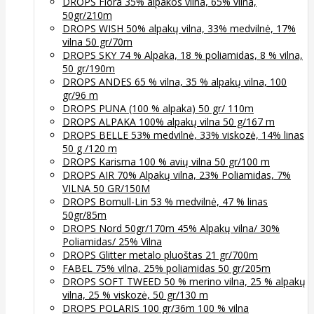
DROPS Flora 35% alpakos vilna, 65% vilna,
50gr/210m
DROPS WISH 50% alpakų vilna, 33% medvilnė, 17%
vilna 50 gr/70m
DROPS SKY 74 % Alpaka, 18 % poliamidas, 8 % vilna,
50 gr/190m
DROPS ANDES 65 % vilna, 35 % alpakų vilna, 100
gr/96 m
DROPS PUNA (100 % alpaka) 50 gr/ 110m
DROPS ALPAKA 100% alpakų vilna 50 g/167 m
DROPS BELLE 53% medvilnė, 33% viskozė, 14% linas
50 g /120 m
DROPS Karisma 100 % avių vilna 50 gr/100 m
DROPS AIR 70% Alpakų vilna, 23% Poliamidas, 7%
VILNA 50 GR/150M
DROPS Bomull-Lin 53 % medvilnė, 47 % linas
50gr/85m
DROPS Nord 50gr/170m 45% Alpakų vilna/ 30%
Poliamidas/ 25% Vilna
DROPS Glitter metalo pluoštas 21 gr/700m
FABEL 75% vilna, 25% poliamidas 50 gr/205m
DROPS SOFT TWEED 50 % merino vilna, 25 % alpakų
vilna, 25 % viskozė, 50 gr/130 m
DROPS POLARIS 100 gr/36m 100 % vilna