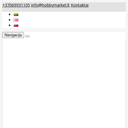
+37069931105
info@hobbymarket.lt
Kontaktai
Navigacija