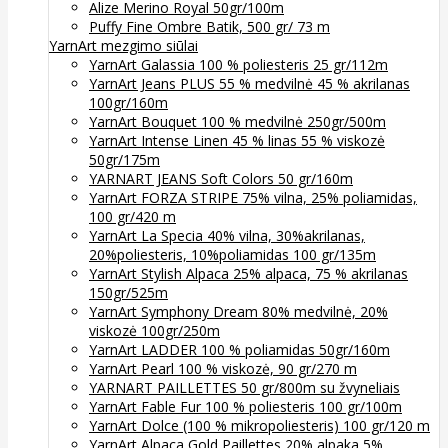
Alize Merino Royal 50gr/100m
Puffy Fine Ombre Batik, 500 gr/ 73 m
YarnArt mezgimo siūlai
YarnArt Galassia 100 % poliesteris 25 gr/112m
YarnArt Jeans PLUS 55 % medvilnė 45 % akrilanas
100gr/160m
YarnArt Bouquet 100 % medvilnė 250gr/500m
YarnArt Intense Linen 45 % linas 55 % viskozė
50gr/175m
YARNART JEANS Soft Colors 50 gr/160m
YarnArt FORZA STRIPE 75% vilna, 25% poliamidas,
100 gr/420 m
YarnArt La Specia 40% vilna, 30%akrilanas,
20%poliesteris, 10%poliamidas 100 gr/135m
YarnArt Stylish Alpaca 25% alpaca, 75 % akrilanas
150gr/525m
YarnArt Symphony Dream 80% medvilnė, 20%
viskozė 100gr/250m
YarnArt LADDER 100 % poliamidas 50gr/160m
YarnArt Pearl 100 % viskozė, 90 gr/270 m
YARNART PAILLETTES 50 gr/800m su žvyneliais
YarnArt Fable Fur 100 % poliesteris 100 gr/100m
YarnArt Dolce (100 % mikropoliesteris) 100 gr/120 m
YarnArt Alpaca Gold Paillettes 20% alpaka 5%