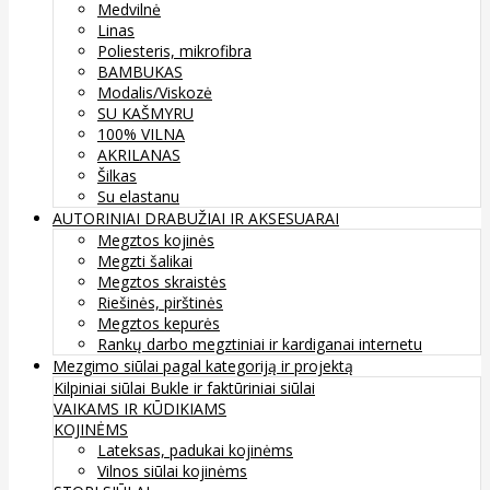
Medvilnė
Linas
Poliesteris, mikrofibra
BAMBUKAS
Modalis/Viskozė
SU KAŠMYRU
100% VILNA
AKRILANAS
Šilkas
Su elastanu
AUTORINIAI DRABUŽIAI IR AKSESUARAI
Megztos kojinės
Megzti šalikai
Megztos skraistės
Riešinės, pirštinės
Megztos kepurės
Rankų darbo megztiniai ir kardiganai internetu
Mezgimo siūlai pagal kategoriją ir projektą
Kilpiniai siūlai
Bukle ir faktūriniai siūlai
VAIKAMS IR KŪDIKIAMS
KOJINĖMS
Lateksas, padukai kojinėms
Vilnos siūlai kojinėms