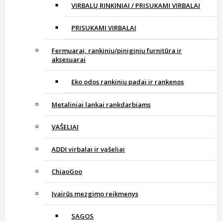
VIRBALŲ RINKINIAI / PRISUKAMI VIRBALAI
PRISUKAMI VIRBALAI
Fermuarai, rankinių/piniginių furnitūra ir
aksesuarai
Eko odos rankinių padai ir rankenos
Metaliniai lankai rankdarbiams
VĄŠELIAI
ADDI virbalai ir vąšeliai
ChiaoGoo
Įvairūs mezgimo reikmenys
SAGOS