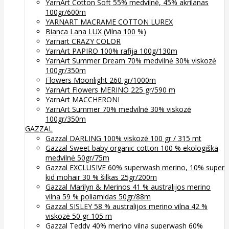
YarnArt Cotton Soft 55% medvilnė, 45% akrilanas
100gr/600m
YARNART MACRAME COTTON LUREX
Bianca Lana LUX (Vilna 100 %)
Yarnart CRAZY COLOR
YarnArt PAPIRO 100% rafija 100g/130m
YarnArt Summer Dream 70% medvilnė 30% viskozė
100gr/350m
Flowers Moonlight 260 gr/1000m
YarnArt Flowers MERINO 225 gr/590 m
YarnArt MACCHERONI
YarnArt Summer 70% medvilnė 30% viskozė
100gr/350m
GAZZAL
Gazzal DARLING 100% viskozė 100 gr / 315 mt
Gazzal Sweet baby organic cotton 100 % ekologiška
medvilnė 50gr/75m
Gazzal EXCLUSIVE 60% superwash merino, 10% super
kid mohair 30 % šilkas 25gr/200m
Gazzal Marilyn & Merinos 41 % australijos merino
vilna 59 % poliamidas 50gr/88m
Gazzal SISLEY 58 % australijos merino vilna 42 %
viskozė 50 gr 105 m
Gazzal Teddy 40% merino vilna superwash 60%