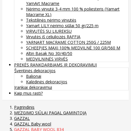
YarnArt Macrame
Nėrimo virvutė 3-4 mm 100 % poliesteris (Yarnart
Macrame XL)
Tekstilinės nėrimo virvutės
Yarnart LILY nėrimo siūlai 50 gr/225 m
VIRVUTĖS SU LIUREKSU
Virvutės iš celiuliozės RAFFIA
YARNART MACRAME COTTON 250G / 225M
SCHEEPJES MAXI 100% MEDVILNĖ 100 GR/560 M
Altin Basak No 30/40/50
MEDVILNINĖS VIRVĖS
PREKĖS RANKDARBIAMS IR DEKORAVIMUI
Šventinės dekoracijos
Balionai
Kalėdinės dekoracijos
Įrankiai dekoravimui
Kaip mus rasti?
Pagrindinis
MEZGIMO SIŪLAI PAGAL GAMINTOJĄ
GAZZAL
GAZZAL Baby wool
GAZZAL BABY WOOL 834