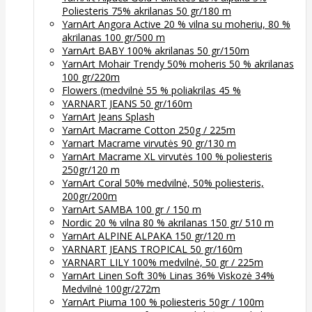
Poliesteris 75% akrilanas 50 gr/180 m
YarnArt Angora Active 20 % vilna su moheriu, 80 %
akrilanas 100 gr/500 m
YarnArt BABY 100% akrilanas 50 gr/150m
YarnArt Mohair Trendy 50% moheris 50 % akrilanas
100 gr/220m
Flowers (medvilnė 55 % poliakrilas 45 %
YARNART JEANS 50 gr/160m
YarnArt Jeans Splash
YarnArt Macrame Cotton 250g / 225m
Yarnart Macrame virvutės 90 gr/130 m
YarnArt Macrame XL virvutės 100 % poliesteris
250gr/120 m
YarnArt Coral 50% medvilnė, 50% poliesteris,
200gr/200m
YarnArt SAMBA 100 gr / 150 m
Nordic 20 % vilna 80 % akrilanas 150 gr/ 510 m
YarnArt ALPINE ALPAKA 150 gr/120 m
YARNART JEANS TROPICAL 50 gr/160m
YARNART LILY 100% medvilnė, 50 gr / 225m
YarnArt Linen Soft 30% Linas 36% Viskozė 34%
Medvilnė 100gr/272m
YarnArt Piuma 100 % poliesteris 50gr / 100m