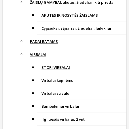
ŽAISLŲ GAMYBAI: akutės, žiedeliai, kiti priedai
AKUTĖS IR NOSYTĖS ŽAISLAMS
Cypsiukai, sąnariai, žiedeliai, laikikliai
PADAI BATAMS
VIRBALAI
STORI VIRBALAI
Virbalai kojinėms
Virbalai su valu
Bambukiniai virbalai
Ilgi tiesūs virbalai, 2 vnt