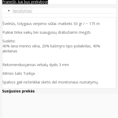
Pranešti, kai bus prekyboje
Aprašymas
Švelnūs, tolygaus verpimo siūlai. matkelis 50 gr / ~ 175 m
Puikiai tinka vaikų bei suaugusių drabužiams megzti.
Sudėtis:
40% lana merino vilna, 20% kašmyro tipo poliakrilas, 40%
akrilanas
Rekomenduojamas virbalų dydis 3 mm
Kilmės šalis Turkija
Spalvos gali neženkliai skirtis dėl monitoriaus nustatymų.
Susijusios prekės