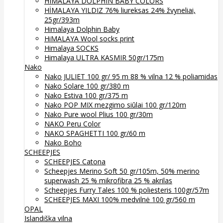
HIMALAYA DOLPHIN BABY COLORS
HİMALAYA YILDIZ 76% liureksas 24% žvyneliai,
25gr/393m
Himalaya Dolphin Baby
HiMALAYA Wool socks print
Himalaya SOCKS
Himalaya ULTRA KASMIR 50gr/175m
Nako
Nako JULIET 100 gr/ 95 m 88 % vilna 12 % poliamidas
Nako Solare 100 gr/380 m
Nako Estiva 100 gr/375 m
Nako POP MIX mezgimo siūlai 100 gr/120m
Nako Pure wool Plius 100 gr/30m
NAKO Peru Color
NAKO SPAGHETTI 100 gr/60 m
Nako Boho
SCHEEPJES
SCHEEPJES Catona
Scheepjes Merino Soft 50 gr/105m, 50% merino
superwash 25 % mikrofibra 25 % akrilas
Scheepjes Furry Tales 100 % poliesteris 100gr/57m
SCHEEPJES MAXI 100% medvilnė 100 gr/560 m
OPAL
Islandiška vilna