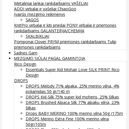
Metaliniai lankai rankdarbiams
VĄŠELIAI
ADDI virbalai ir vąšeliai
ChiaoGoo
Įvairūs mezgimo reikmenys
SAGOS
KnitPro virbalai ir kiti priedai
PONY virbalai ir priemonės
rankdarbiams
GALANTERIJA/CHEMIJA
SKALBIKLIAI
Pomponai
Clover
PRYM priemonės rankdarbiams
Tulip
priemonės rankdarbiams
Sadnes Garn
MEZGIMO SIŪLAI PAGAL GAMINTOJĄ
Rico Design
Essentials Super Kid Mohair Love SILK PRINT Rico
Design
DROPS
DROPS Melody 71% alpaka, 25% merino vilna, 4%
poliamidas 50 gr/140 m
DROPS Kid-Silk 75% super kid moheris, 25% šilkas
DROPS Brushed Alpaca Silk 77% alpakų vilna, 23%
šilkas
Drops BABY MERINO 100% merino vilna 50g /175m
DROPS Merino Extra Fine 100% merino vilna
50gr/105m