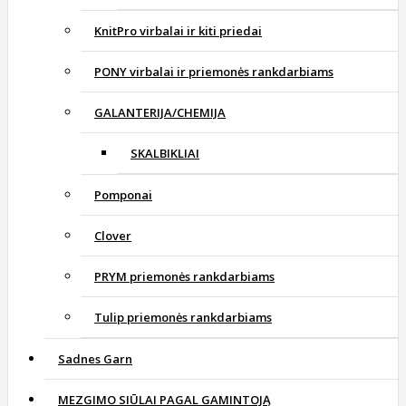
KnitPro virbalai ir kiti priedai
PONY virbalai ir priemonės rankdarbiams
GALANTERIJA/CHEMIJA
SKALBIKLIAI
Pomponai
Clover
PRYM priemonės rankdarbiams
Tulip priemonės rankdarbiams
Sadnes Garn
MEZGIMO SIŪLAI PAGAL GAMINTOJĄ