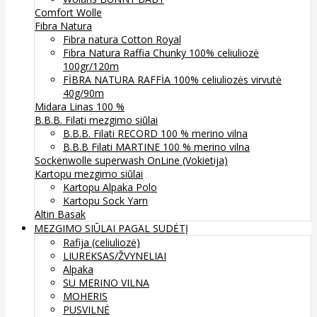
Comfort Wolle
Fibra Natura
Fibra natura Cotton Royal
Fibra Natura Raffia Chunky 100% celiuliozė
100gr/120m
FİBRA NATURA RAFFİA 100% celiuliozės virvutė
40g/90m
Midara Linas 100 %
B.B.B. Filati mezgimo siūlai
B.B.B. Filati RECORD 100 % merino vilna
B.B.B Filati MARTINE 100 % merino vilna
Sockenwolle superwash
OnLine (Vokietija)
Kartopu mezgimo siūlai
Kartopu Alpaka Polo
Kartopu Sock Yarn
Altin Basak
MEZGIMO SIŪLAI PAGAL SUDĖTĮ
Rafija (celiuliozė)
LIUREKSAS/ŽVYNELIAI
Alpaka
SU MERINO VILNA
MOHERIS
PUSVILNĖ