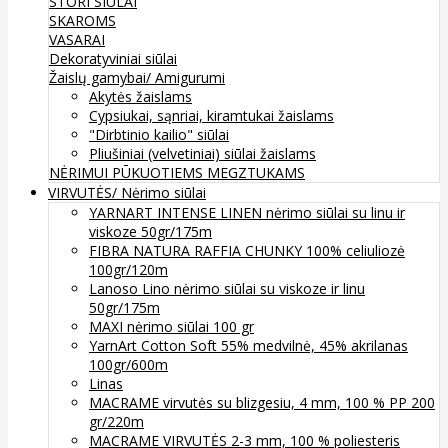
STORI SIŪLAI
SKAROMS
VASARAI
Dekoratyviniai siūlai
Žaislų gamybai/ Amigurumi
Akytės žaislams
Cypsiukai, sąnriai, kiramtukai žaislams
"Dirbtinio kailio" siūlai
Pliušiniai (velvetiniai) siūlai žaislams
NĖRIMUI
PŪKUOTIEMS MEGZTUKAMS
VIRVUTĖS/ Nėrimo siūlai
YARNART INTENSE LINEN nėrimo siūlai su linu ir
viskoze 50gr/175m
FIBRA NATURA RAFFIA CHUNKY 100% celiuliozė
100gr/120m
Lanoso Lino nėrimo siūlai su viskoze ir linu
50gr/175m
MAXI nėrimo siūlai 100 gr
YarnArt Cotton Soft 55% medvilnė, 45% akrilanas
100gr/600m
Linas
MACRAME virvutės su blizgesiu, 4 mm, 100 % PP 200
gr/220m
MACRAME VIRVUTĖS 2-3 mm, 100 % poliesteris