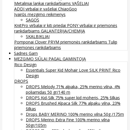
Metaliniai lankai rankdarbiams
VĄŠELIAI
ADDI virbalai ir vąšeliai
ChiaoGoo
Įvairūs mezgimo reikmenys
SAGOS
KnitPro virbalai ir kiti priedai
PONY virbalai ir priemonės
rankdarbiams
GALANTERIJA/CHEMIJA
SKALBIKLIAI
Pomponai
Clover
PRYM priemonės rankdarbiams
Tulip
priemonės rankdarbiams
Sadnes Garn
MEZGIMO SIŪLAI PAGAL GAMINTOJĄ
Rico Design
Essentials Super Kid Mohair Love SILK PRINT Rico
Design
DROPS
DROPS Melody 71% alpaka, 25% merino vilna, 4%
poliamidas 50 gr/140 m
DROPS Kid-Silk 75% super kid moheris, 25% šilkas
DROPS Brushed Alpaca Silk 77% alpakų vilna, 23%
šilkas
Drops BABY MERINO 100% merino vilna 50g /175m
DROPS Merino Extra Fine 100% merino vilna
50gr/105m