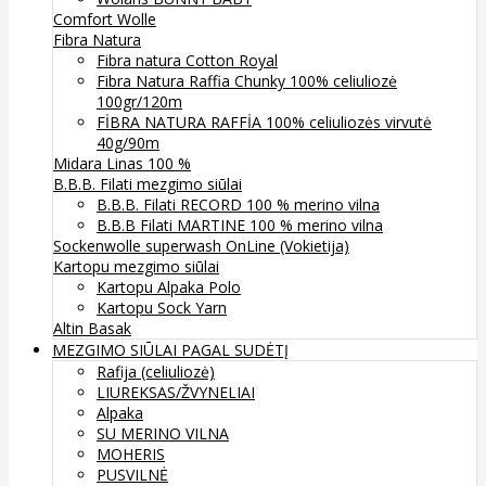
Comfort Wolle
Fibra Natura
Fibra natura Cotton Royal
Fibra Natura Raffia Chunky 100% celiuliozė
100gr/120m
FİBRA NATURA RAFFİA 100% celiuliozės virvutė
40g/90m
Midara Linas 100 %
B.B.B. Filati mezgimo siūlai
B.B.B. Filati RECORD 100 % merino vilna
B.B.B Filati MARTINE 100 % merino vilna
Sockenwolle superwash
OnLine (Vokietija)
Kartopu mezgimo siūlai
Kartopu Alpaka Polo
Kartopu Sock Yarn
Altin Basak
MEZGIMO SIŪLAI PAGAL SUDĖTĮ
Rafija (celiuliozė)
LIUREKSAS/ŽVYNELIAI
Alpaka
SU MERINO VILNA
MOHERIS
PUSVILNĖ