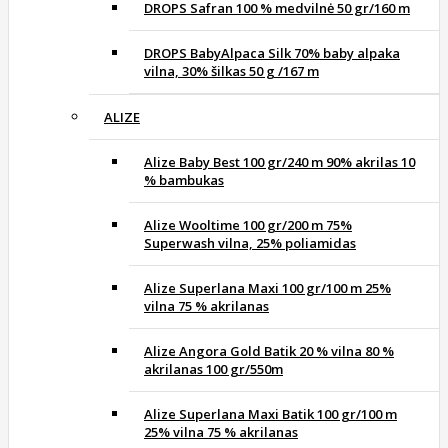
DROPS Safran 100 % medvilnė 50 gr/160 m
DROPS BabyAlpaca Silk 70% baby alpaka
vilna, 30% šilkas 50 g /167 m
ALIZE
Alize Baby Best 100 gr/240 m 90% akrilas 10
% bambukas
Alize Wooltime 100 gr/200 m 75%
Superwash vilna, 25% poliamidas
Alize Superlana Maxi 100 gr/100 m 25%
vilna 75 % akrilanas
Alize Angora Gold Batik 20 % vilna 80 %
akrilanas 100 gr/550m
Alize Superlana Maxi Batik 100 gr/100 m
25% vilna 75 % akrilanas