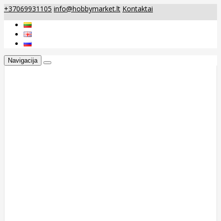
+37069931105
info@hobbymarket.lt
Kontaktai
Navigacija