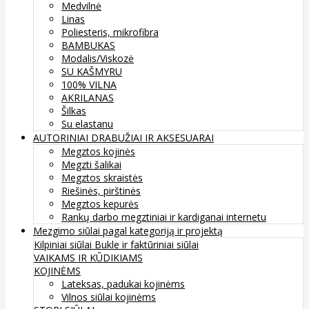
Medvilnė
Linas
Poliesteris, mikrofibra
BAMBUKAS
Modalis/Viskozė
SU KAŠMYRU
100% VILNA
AKRILANAS
Šilkas
Su elastanu
AUTORINIAI DRABUŽIAI IR AKSESUARAI
Megztos kojinės
Megzti šalikai
Megztos skraistės
Riešinės, pirštinės
Megztos kepurės
Rankų darbo megztiniai ir kardiganai internetu
Mezgimo siūlai pagal kategoriją ir projektą
Kilpiniai siūlai
Bukle ir faktūriniai siūlai
VAIKAMS IR KŪDIKIAMS
KOJINĖMS
Lateksas, padukai kojinėms
Vilnos siūlai kojinėms