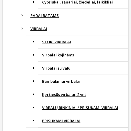
Cypsiukai, sąnariai, žiedeliai, laikikliai
PADAI BATAMS
VIRBALAI
STORI VIRBALAI
Virbalai kojinėms
Virbalai su valu
Bambukiniai virbalai
Ilgi tiesūs virbalai, 2 vnt
VIRBALŲ RINKINIAI / PRISUKAMI VIRBALAI
PRISUKAMI VIRBALAI