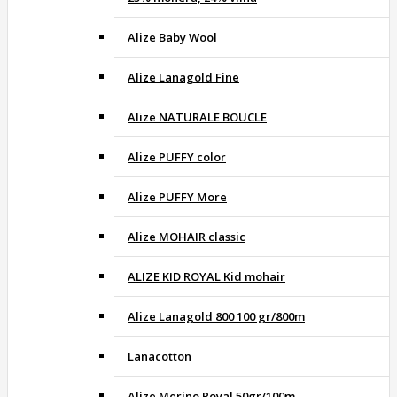
Alize Baby Wool
Alize Lanagold Fine
Alize NATURALE BOUCLE
Alize PUFFY color
Alize PUFFY More
Alize MOHAIR classic
ALIZE KID ROYAL Kid mohair
Alize Lanagold 800 100 gr/800m
Lanacotton
Alize Merino Royal 50gr/100m