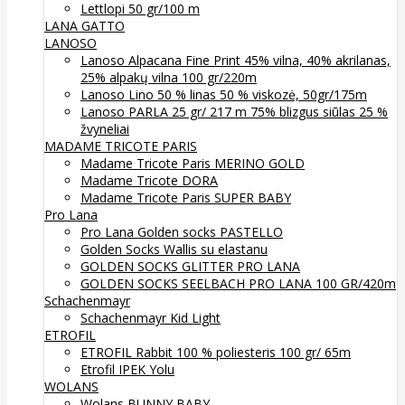
Lettlopi 50 gr/100 m
LANA GATTO
LANOSO
Lanoso Alpacana Fine Print 45% vilna, 40% akrilanas,
25% alpakų vilna 100 gr/220m
Lanoso Lino 50 % linas 50 % viskozė, 50gr/175m
Lanoso PARLA 25 gr/ 217 m 75% blizgus siūlas 25 %
žvyneliai
MADAME TRICOTE PARIS
Madame Tricote Paris MERINO GOLD
Madame Tricote DORA
Madame Tricote Paris SUPER BABY
Pro Lana
Pro Lana Golden socks PASTELLO
Golden Socks Wallis su elastanu
GOLDEN SOCKS GLITTER PRO LANA
GOLDEN SOCKS SEELBACH PRO LANA 100 GR/420m
Schachenmayr
Schachenmayr Kid Light
ETROFIL
ETROFIL Rabbit 100 % poliesteris 100 gr/ 65m
Etrofil IPEK Yolu
WOLANS
Wolans BUNNY BABY