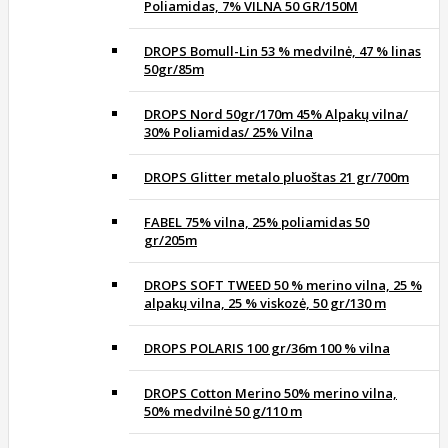
Poliamidas, 7% VILNA 50 GR/150M
DROPS Bomull-Lin 53 % medvilnė, 47 % linas
50gr/85m
DROPS Nord 50gr/170m 45% Alpakų vilna/
30% Poliamidas/ 25% Vilna
DROPS Glitter metalo pluoštas 21 gr/700m
FABEL 75% vilna, 25% poliamidas 50
gr/205m
DROPS SOFT TWEED 50 % merino vilna, 25 %
alpakų vilna, 25 % viskozė, 50 gr/130 m
DROPS POLARIS 100 gr/36m 100 % vilna
DROPS Cotton Merino 50% merino vilna,
50% medvilnė 50 g/110 m