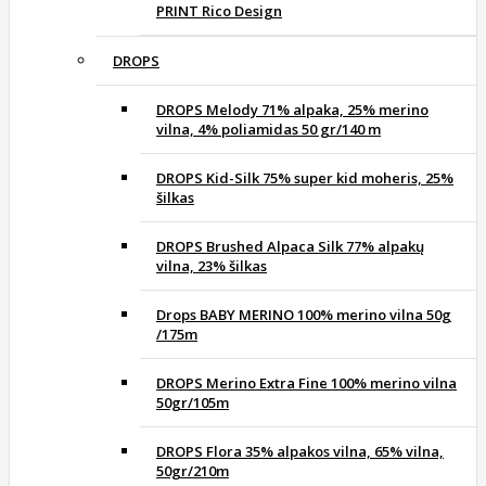
PRINT Rico Design
DROPS
DROPS Melody 71% alpaka, 25% merino
vilna, 4% poliamidas 50 gr/140 m
DROPS Kid-Silk 75% super kid moheris, 25%
šilkas
DROPS Brushed Alpaca Silk 77% alpakų
vilna, 23% šilkas
Drops BABY MERINO 100% merino vilna 50g
/175m
DROPS Merino Extra Fine 100% merino vilna
50gr/105m
DROPS Flora 35% alpakos vilna, 65% vilna,
50gr/210m