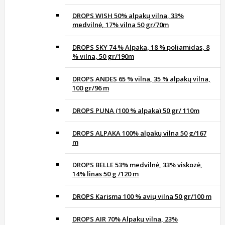
DROPS WISH 50% alpakų vilna, 33%
medvilnė, 17% vilna 50 gr/70m
DROPS SKY 74 % Alpaka, 18 % poliamidas, 8
% vilna, 50 gr/190m
DROPS ANDES 65 % vilna, 35 % alpakų vilna,
100 gr/96 m
DROPS PUNA (100 % alpaka) 50 gr/ 110m
DROPS ALPAKA 100% alpakų vilna 50 g/167
m
DROPS BELLE 53% medvilnė, 33% viskozė,
14% linas 50 g /120 m
DROPS Karisma 100 % avių vilna 50 gr/100 m
DROPS AIR 70% Alpakų vilna, 23%