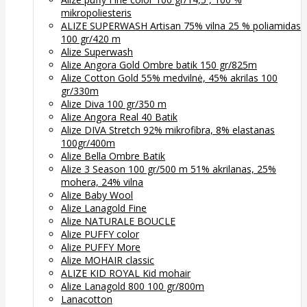
mikropoliesteris
ALIZE SUPERWASH Artisan 75% vilna 25 % poliamidas
100 gr/420 m
Alize Superwash
Alize Angora Gold Ombre batik 150 gr/825m
Alize Cotton Gold 55% medvilnė, 45% akrilas 100
gr/330m
Alize Diva 100 gr/350 m
Alize Angora Real 40 Batik
Alize DIVA Stretch 92% mikrofibra, 8% elastanas
100gr/400m
Alize Bella Ombre Batik
Alize 3 Season 100 gr/500 m 51% akrilanas, 25%
mohera, 24% vilna
Alize Baby Wool
Alize Lanagold Fine
Alize NATURALE BOUCLE
Alize PUFFY color
Alize PUFFY More
Alize MOHAIR classic
ALIZE KID ROYAL Kid mohair
Alize Lanagold 800 100 gr/800m
Lanacotton