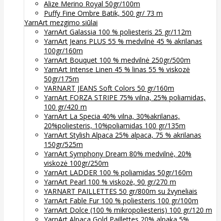
Alize Merino Royal 50gr/100m
Puffy Fine Ombre Batik, 500 gr/ 73 m
YarnArt mezgimo siūlai
YarnArt Galassia 100 % poliesteris 25 gr/112m
YarnArt Jeans PLUS 55 % medvilnė 45 % akrilanas
100gr/160m
YarnArt Bouquet 100 % medvilnė 250gr/500m
YarnArt Intense Linen 45 % linas 55 % viskozė
50gr/175m
YARNART JEANS Soft Colors 50 gr/160m
YarnArt FORZA STRIPE 75% vilna, 25% poliamidas,
100 gr/420 m
YarnArt La Specia 40% vilna, 30%akrilanas,
20%poliesteris, 10%poliamidas 100 gr/135m
YarnArt Stylish Alpaca 25% alpaca, 75 % akrilanas
150gr/525m
YarnArt Symphony Dream 80% medvilnė, 20%
viskozė 100gr/250m
YarnArt LADDER 100 % poliamidas 50gr/160m
YarnArt Pearl 100 % viskozė, 90 gr/270 m
YARNART PAILLETTES 50 gr/800m su žvyneliais
YarnArt Fable Fur 100 % poliesteris 100 gr/100m
YarnArt Dolce (100 % mikropoliesteris) 100 gr/120 m
YarnArt Alpaca Gold Paillettes 20% alpaka 5%