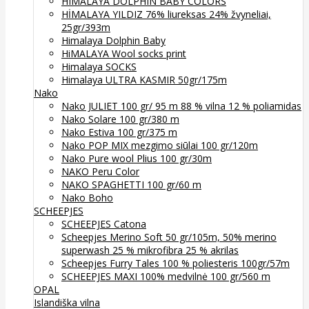
HIMALAYA DOLPHIN BABY COLORS
HİMALAYA YILDIZ 76% liureksas 24% žvyneliai,
25gr/393m
Himalaya Dolphin Baby
HiMALAYA Wool socks print
Himalaya SOCKS
Himalaya ULTRA KASMIR 50gr/175m
Nako
Nako JULIET 100 gr/ 95 m 88 % vilna 12 % poliamidas
Nako Solare 100 gr/380 m
Nako Estiva 100 gr/375 m
Nako POP MIX mezgimo siūlai 100 gr/120m
Nako Pure wool Plius 100 gr/30m
NAKO Peru Color
NAKO SPAGHETTI 100 gr/60 m
Nako Boho
SCHEEPJES
SCHEEPJES Catona
Scheepjes Merino Soft 50 gr/105m, 50% merino
superwash 25 % mikrofibra 25 % akrilas
Scheepjes Furry Tales 100 % poliesteris 100gr/57m
SCHEEPJES MAXI 100% medvilnė 100 gr/560 m
OPAL
Islandiška vilna