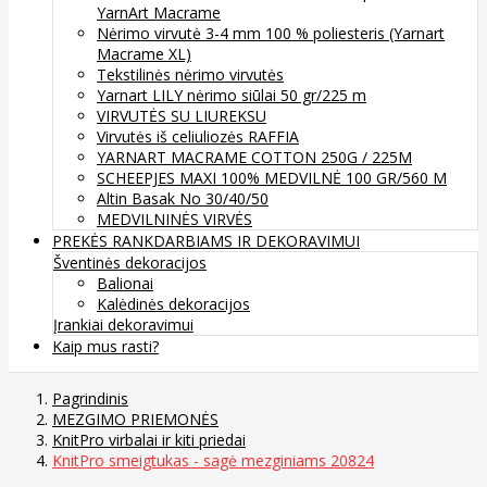
YarnArt Macrame
Nėrimo virvutė 3-4 mm 100 % poliesteris (Yarnart
Macrame XL)
Tekstilinės nėrimo virvutės
Yarnart LILY nėrimo siūlai 50 gr/225 m
VIRVUTĖS SU LIUREKSU
Virvutės iš celiuliozės RAFFIA
YARNART MACRAME COTTON 250G / 225M
SCHEEPJES MAXI 100% MEDVILNĖ 100 GR/560 M
Altin Basak No 30/40/50
MEDVILNINĖS VIRVĖS
PREKĖS RANKDARBIAMS IR DEKORAVIMUI
Šventinės dekoracijos
Balionai
Kalėdinės dekoracijos
Įrankiai dekoravimui
Kaip mus rasti?
Pagrindinis
MEZGIMO PRIEMONĖS
KnitPro virbalai ir kiti priedai
KnitPro smeigtukas - sagė mezginiams 20824