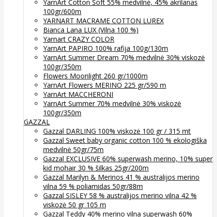
YarnArt Cotton Soft 55% medvilnė, 45% akrilanas
100gr/600m
YARNART MACRAME COTTON LUREX
Bianca Lana LUX (Vilna 100 %)
Yarnart CRAZY COLOR
YarnArt PAPIRO 100% rafija 100g/130m
YarnArt Summer Dream 70% medvilnė 30% viskozė
100gr/350m
Flowers Moonlight 260 gr/1000m
YarnArt Flowers MERINO 225 gr/590 m
YarnArt MACCHERONI
YarnArt Summer 70% medvilnė 30% viskozė
100gr/350m
GAZZAL
Gazzal DARLING 100% viskozė 100 gr / 315 mt
Gazzal Sweet baby organic cotton 100 % ekologiška
medvilnė 50gr/75m
Gazzal EXCLUSIVE 60% superwash merino, 10% super
kid mohair 30 % šilkas 25gr/200m
Gazzal Marilyn & Merinos 41 % australijos merino
vilna 59 % poliamidas 50gr/88m
Gazzal SISLEY 58 % australijos merino vilna 42 %
viskozė 50 gr 105 m
Gazzal Teddy 40% merino vilna superwash 60%