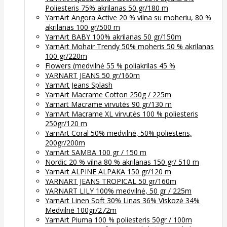
Poliesteris 75% akrilanas 50 gr/180 m
YarnArt Angora Active 20 % vilna su moheriu, 80 %
akrilanas 100 gr/500 m
YarnArt BABY 100% akrilanas 50 gr/150m
YarnArt Mohair Trendy 50% moheris 50 % akrilanas
100 gr/220m
Flowers (medvilnė 55 % poliakrilas 45 %
YARNART JEANS 50 gr/160m
YarnArt Jeans Splash
YarnArt Macrame Cotton 250g / 225m
Yarnart Macrame virvutės 90 gr/130 m
YarnArt Macrame XL virvutės 100 % poliesteris
250gr/120 m
YarnArt Coral 50% medvilnė, 50% poliesteris,
200gr/200m
YarnArt SAMBA 100 gr / 150 m
Nordic 20 % vilna 80 % akrilanas 150 gr/ 510 m
YarnArt ALPINE ALPAKA 150 gr/120 m
YARNART JEANS TROPICAL 50 gr/160m
YARNART LILY 100% medvilnė, 50 gr / 225m
YarnArt Linen Soft 30% Linas 36% Viskozė 34%
Medvilnė 100gr/272m
YarnArt Piuma 100 % poliesteris 50gr / 100m