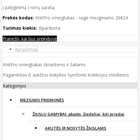
Į palyginimą
Į norų sąrašą
Prekės kodas:
KnitPro smeigtukas - sagė mezginiams 20824
Turimas kiekis:
Išparduota
Pranešti, kai bus prekyboje
Aprašymas
KnitPro smeigtukas skraistėms ir šaliams
Pagamintas iš aukštos kokybės Symfonie kolekcijos medienos
Kategorijos
MEZGIMO PRIEMONĖS
ŽAISLŲ GAMYBAI: akutės, žiedeliai, kiti priedai
AKUTĖS IR NOSYTĖS ŽAISLAMS