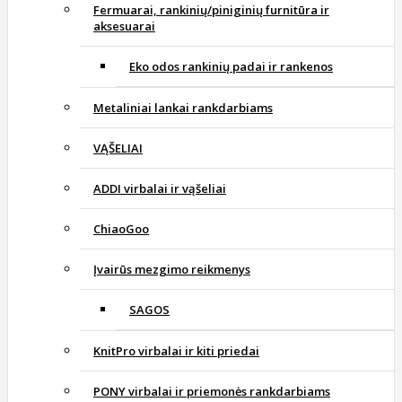
Fermuarai, rankinių/piniginių furnitūra ir
aksesuarai
Eko odos rankinių padai ir rankenos
Metaliniai lankai rankdarbiams
VĄŠELIAI
ADDI virbalai ir vąšeliai
ChiaoGoo
Įvairūs mezgimo reikmenys
SAGOS
KnitPro virbalai ir kiti priedai
PONY virbalai ir priemonės rankdarbiams