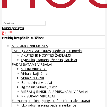
Mano paskyra
00
€0
0
Prekių krepšelis tuščias!
MEZGIMO PRIEMONĖS
ŽAISLŲ GAMYBAI: akutės, žiedeliai, kiti priedai
AKUTĖS IR NOSYTĖS ŽAISLAMS
Cypsiukai, sąnariai, žiedeliai, laikikliai
PADAI BATAMS
VIRBALAI
STORI VIRBALAI
Virbalai kojinėms
Virbalai su valu
Bambukiniai virbalai
Ilgi tiesūs virbalai, 2 vnt
VIRBALŲ RINKINIAI / PRISUKAMI VIRBALAI
PRISUKAMI VIRBALAI
Fermuarai, rankinių/piniginių furnitūra ir aksesuarai
Eko odos rankinių padai ir rankenos