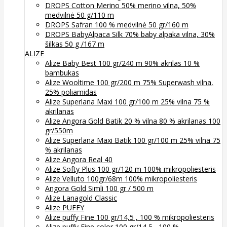
DROPS Cotton Merino 50% merino vilna, 50%
medvilnė 50 g/110 m
DROPS Safran 100 % medvilnė 50 gr/160 m
DROPS BabyAlpaca Silk 70% baby alpaka vilna, 30%
šilkas 50 g /167 m
ALIZE
Alize Baby Best 100 gr/240 m 90% akrilas 10 %
bambukas
Alize Wooltime 100 gr/200 m 75% Superwash vilna,
25% poliamidas
Alize Superlana Maxi 100 gr/100 m 25% vilna 75 %
akrilanas
Alize Angora Gold Batik 20 % vilna 80 % akrilanas 100
gr/550m
Alize Superlana Maxi Batik 100 gr/100 m 25% vilna 75
% akrilanas
Alize Angora Real 40
Alize Softy Plus 100 gr/120 m 100% mikropoliesteris
Alize Velluto 100gr/68m 100% mikropoliesteris
Angora Gold Simli 100 gr / 500 m
Alize Lanagold Classic
Alize PUFFY
Alize puffy Fine 100 gr/14,5 , 100 % mikropoliesteris
Alize puffy Fine color 100 gr/14,5 , 100 %