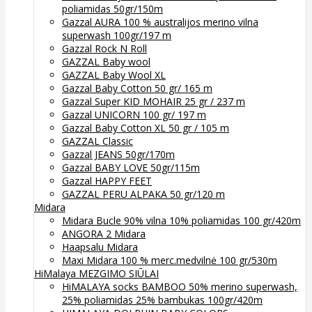
poliamidas 50gr/150m
Gazzal AURA 100 % australijos merino vilna
superwash 100gr/197 m
Gazzal Rock N Roll
GAZZAL Baby wool
GAZZAL Baby Wool XL
Gazzal Baby Cotton 50 gr/ 165 m
Gazzal Super KID MOHAIR 25 gr / 237 m
Gazzal UNICORN 100 gr/ 197 m
Gazzal Baby Cotton XL 50 gr / 105 m
GAZZAL Classic
Gazzal JEANS 50gr/170m
Gazzal BABY LOVE 50gr/115m
Gazzal HAPPY FEET
GAZZAL PERU ALPAKA 50 gr/120 m
Midara
Midara Bucle 90% vilna 10% poliamidas 100 gr/420m
ANGORA 2 Midara
Haapsalu Midara
Maxi Midara 100 % merc.medvilnė 100 gr/530m
HiMalaya MEZGIMO SIŪLAI
HiMALAYA socks BAMBOO 50% merino superwash,
25% poliamidas 25% bambukas 100gr/420m