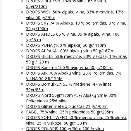
DROPS Flora 35% alpakos vilna, 65% vilna,
50gr/210m
DROPS WISH 50% alpakų vilna, 33% medvilnė, 17%
vilna 50 gr/70m
DROPS SKY 74 % Alpaka, 18 % poliamidas, 8 % vilna,
50 gr/190m
DROPS ANDES 65 % vilna, 35 % alpakų vilna, 100
gr/96 m
DROPS PUNA (100 % alpaka) 50 gr/ 110m
DROPS ALPAKA 100% alpakų vilna 50 g/167 m
DROPS BELLE 53% medvilnė, 33% viskozė, 14% linas
50 g /120 m
DROPS Karisma 100 % avių vilna 50 gr/100 m
DROPS AIR 70% Alpakų vilna, 23% Poliamidas, 7%
VILNA 50 GR/150M
DROPS Bomull-Lin 53 % medvilnė, 47 % linas
50gr/85m
DROPS Nord 50gr/170m 45% Alpakų vilna/ 30%
Poliamidas/ 25% Vilna
DROPS Glitter metalo pluoštas 21 gr/700m
FABEL 75% vilna, 25% poliamidas 50 gr/205m
DROPS SOFT TWEED 50 % merino vilna, 25 % alpakų
vilna, 25 % viskozė, 50 gr/130 m
DROPS POLARIS 100 gr/36m 100 % vilna