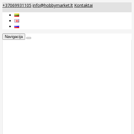
+37069931105
info@hobbymarket.lt
Kontaktai
Navigacija