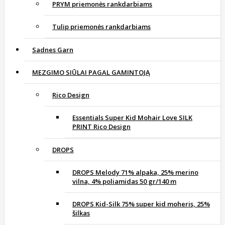
PRYM priemonės rankdarbiams
Tulip priemonės rankdarbiams
Sadnes Garn
MEZGIMO SIŪLAI PAGAL GAMINTOJĄ
Rico Design
Essentials Super Kid Mohair Love SILK
PRINT Rico Design
DROPS
DROPS Melody 71% alpaka, 25% merino
vilna, 4% poliamidas 50 gr/140 m
DROPS Kid-Silk 75% super kid moheris, 25%
šilkas