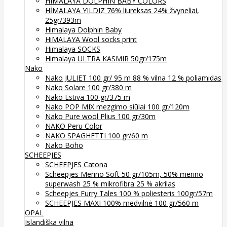
HIMALAYA DOLPHIN BABY COLORS
HİMALAYA YILDIZ 76% liureksas 24% žvyneliai,
25gr/393m
Himalaya Dolphin Baby
HiMALAYA Wool socks print
Himalaya SOCKS
Himalaya ULTRA KASMIR 50gr/175m
Nako
Nako JULIET 100 gr/ 95 m 88 % vilna 12 % poliamidas
Nako Solare 100 gr/380 m
Nako Estiva 100 gr/375 m
Nako POP MIX mezgimo siūlai 100 gr/120m
Nako Pure wool Plius 100 gr/30m
NAKO Peru Color
NAKO SPAGHETTI 100 gr/60 m
Nako Boho
SCHEEPJES
SCHEEPJES Catona
Scheepjes Merino Soft 50 gr/105m, 50% merino
superwash 25 % mikrofibra 25 % akrilas
Scheepjes Furry Tales 100 % poliesteris 100gr/57m
SCHEEPJES MAXI 100% medvilnė 100 gr/560 m
OPAL
Islandiška vilna