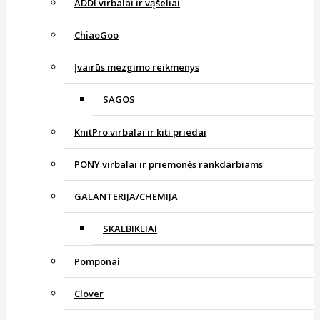
ADDI virbalai ir vąšeliai
ChiaoGoo
Įvairūs mezgimo reikmenys
SAGOS
KnitPro virbalai ir kiti priedai
PONY virbalai ir priemonės rankdarbiams
GALANTERIJA/CHEMIJA
SKALBIKLIAI
Pomponai
Clover