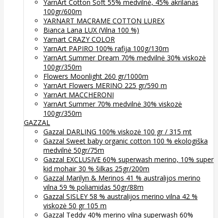
YarnArt Cotton Soft 55% medvilnė, 45% akrilanas
100gr/600m
YARNART MACRAME COTTON LUREX
Bianca Lana LUX (Vilna 100 %)
Yarnart CRAZY COLOR
YarnArt PAPIRO 100% rafija 100g/130m
YarnArt Summer Dream 70% medvilnė 30% viskozė
100gr/350m
Flowers Moonlight 260 gr/1000m
YarnArt Flowers MERINO 225 gr/590 m
YarnArt MACCHERONI
YarnArt Summer 70% medvilnė 30% viskozė
100gr/350m
GAZZAL
Gazzal DARLING 100% viskozė 100 gr / 315 mt
Gazzal Sweet baby organic cotton 100 % ekologiška
medvilnė 50gr/75m
Gazzal EXCLUSIVE 60% superwash merino, 10% super
kid mohair 30 % šilkas 25gr/200m
Gazzal Marilyn & Merinos 41 % australijos merino
vilna 59 % poliamidas 50gr/88m
Gazzal SISLEY 58 % australijos merino vilna 42 %
viskozė 50 gr 105 m
Gazzal Teddy 40% merino vilna superwash 60%