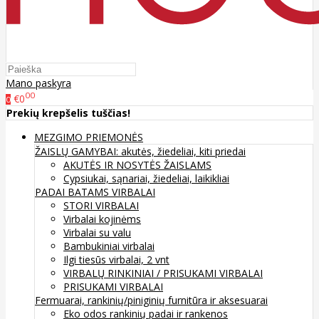
Mano paskyra
00
€0
0
Prekių krepšelis tuščias!
MEZGIMO PRIEMONĖS
ŽAISLŲ GAMYBAI: akutės, žiedeliai, kiti priedai
AKUTĖS IR NOSYTĖS ŽAISLAMS
Cypsiukai, sąnariai, žiedeliai, laikikliai
PADAI BATAMS
VIRBALAI
STORI VIRBALAI
Virbalai kojinėms
Virbalai su valu
Bambukiniai virbalai
Ilgi tiesūs virbalai, 2 vnt
VIRBALŲ RINKINIAI / PRISUKAMI VIRBALAI
PRISUKAMI VIRBALAI
Fermuarai, rankinių/piniginių furnitūra ir aksesuarai
Eko odos rankinių padai ir rankenos