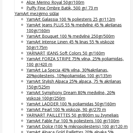
Alize Merino Royal 50gr/100m
Puffy Fine Ombre Batik, 500 gr/ 73 m
YarnArt mezgimo siūlai
YarnArt Galassia 100 % poliesteris 25 gr/112m
YarnArt Jeans PLUS 55 % medvilnė 45 % akrilanas
100gr/160m
YarnArt Bouquet 100 % medvilnė 250gr/500m
YarnArt Intense Linen 45 % linas 55 % viskozė
50gr/175m
YARNART JEANS Soft Colors 50 gr/160m
YarnArt FORZA STRIPE 75% vilna, 25% poliamidas,
100 gr/420 m
YarnArt La Specia 40% vilna, 30%akrilanas,
20%poliesteris, 10%poliamidas 100 gr/135m
YarnArt Stylish Alpaca 25% alpaca, 75 % akrilanas
150gr/525m
YarnArt Symphony Dream 80% medvilnė, 20%
viskozė 100gr/250m
YarnArt LADDER 100 % poliamidas 50gr/160m
YarnArt Pearl 100 % viskozė, 90 gr/270 m
YARNART PAILLETTES 50 gr/800m su žvyneliais
YarnArt Fable Fur 100 % poliesteris 100 gr/100m
YarnArt Dolce (100 % mikropoliesteris) 100 gr/120 m
YarnArt Alpaca Gold Paillettes 20% alpaka 5%