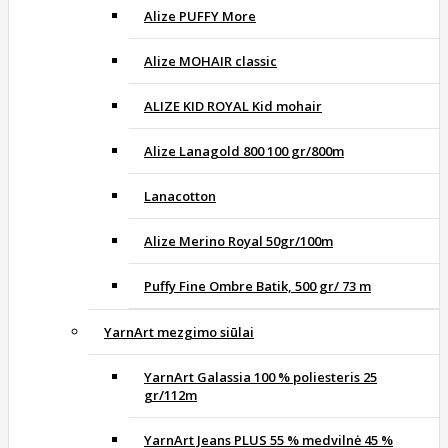
Alize PUFFY More
Alize MOHAIR classic
ALIZE KID ROYAL Kid mohair
Alize Lanagold 800 100 gr/800m
Lanacotton
Alize Merino Royal 50gr/100m
Puffy Fine Ombre Batik, 500 gr/ 73 m
YarnArt mezgimo siūlai
YarnArt Galassia 100 % poliesteris 25
gr/112m
YarnArt Jeans PLUS 55 % medvilnė 45 %