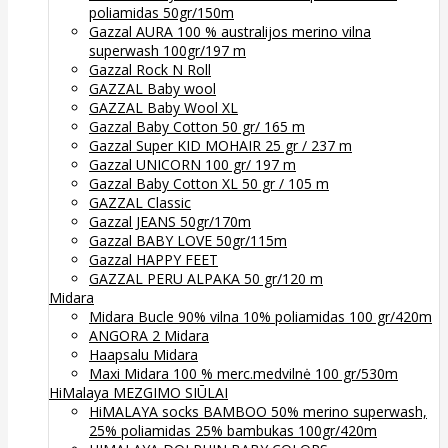
poliamidas 50gr/150m
Gazzal AURA 100 % australijos merino vilna
superwash 100gr/197 m
Gazzal Rock N Roll
GAZZAL Baby wool
GAZZAL Baby Wool XL
Gazzal Baby Cotton 50 gr/ 165 m
Gazzal Super KID MOHAIR 25 gr / 237 m
Gazzal UNICORN 100 gr/ 197 m
Gazzal Baby Cotton XL 50 gr / 105 m
GAZZAL Classic
Gazzal JEANS 50gr/170m
Gazzal BABY LOVE 50gr/115m
Gazzal HAPPY FEET
GAZZAL PERU ALPAKA 50 gr/120 m
Midara
Midara Bucle 90% vilna 10% poliamidas 100 gr/420m
ANGORA 2 Midara
Haapsalu Midara
Maxi Midara 100 % merc.medvilnė 100 gr/530m
HiMalaya MEZGIMO SIŪLAI
HiMALAYA socks BAMBOO 50% merino superwash,
25% poliamidas 25% bambukas 100gr/420m