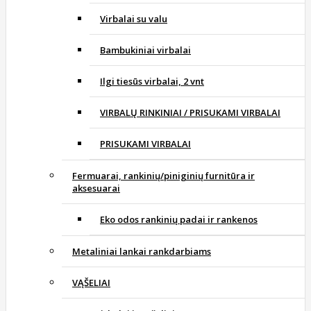
Virbalai su valu
Bambukiniai virbalai
Ilgi tiesūs virbalai, 2 vnt
VIRBALŲ RINKINIAI / PRISUKAMI VIRBALAI
PRISUKAMI VIRBALAI
Fermuarai, rankinių/piniginių furnitūra ir
aksesuarai
Eko odos rankinių padai ir rankenos
Metaliniai lankai rankdarbiams
VĄŠELIAI