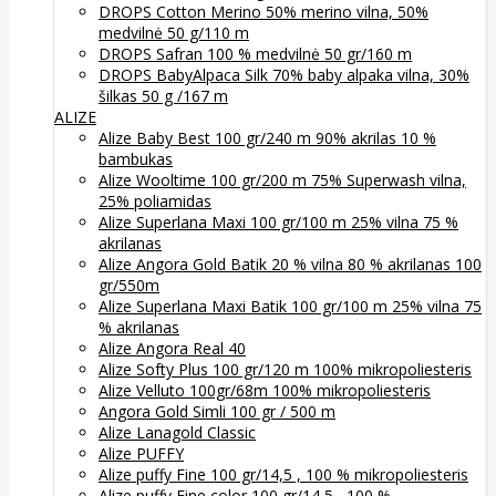
DROPS Cotton Merino 50% merino vilna, 50%
medvilnė 50 g/110 m
DROPS Safran 100 % medvilnė 50 gr/160 m
DROPS BabyAlpaca Silk 70% baby alpaka vilna, 30%
šilkas 50 g /167 m
ALIZE
Alize Baby Best 100 gr/240 m 90% akrilas 10 %
bambukas
Alize Wooltime 100 gr/200 m 75% Superwash vilna,
25% poliamidas
Alize Superlana Maxi 100 gr/100 m 25% vilna 75 %
akrilanas
Alize Angora Gold Batik 20 % vilna 80 % akrilanas 100
gr/550m
Alize Superlana Maxi Batik 100 gr/100 m 25% vilna 75
% akrilanas
Alize Angora Real 40
Alize Softy Plus 100 gr/120 m 100% mikropoliesteris
Alize Velluto 100gr/68m 100% mikropoliesteris
Angora Gold Simli 100 gr / 500 m
Alize Lanagold Classic
Alize PUFFY
Alize puffy Fine 100 gr/14,5 , 100 % mikropoliesteris
Alize puffy Fine color 100 gr/14,5 , 100 %