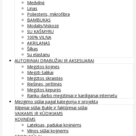
Medvilnė
Linas
Poliesteris, mikrofibra
BAMBUKAS
Modalis/Viskozė
SU KAŠMYRU
100% VILNA
AKRILANAS
Šilkas
Su elastanu
AUTORINIAI DRABUŽIAI IR AKSESUARAI
Megztos kojinės
Megzti šalikai
Megztos skraistės
Riešinės, pirštinės
Megztos kepurės
Rankų darbo megztiniai ir kardiganai internetu
Mezgimo siūlai pagal kategoriją ir projektą
Kilpiniai siūlai
Bukle ir faktūriniai siūlai
VAIKAMS IR KŪDIKIAMS
KOJINĖMS
Lateksas, padukai kojinėms
Vilnos siūlai kojinėms