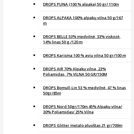
DROPS PUNA (100 % alpaka) 50 gr/ 110m
DROPS ALPAKA 100% alpakų vilna 50 g/167
m
DROPS BELLE 53% medvilnė, 33% viskozė,
14% linas 50 g /120 m
DROPS Karisma 100 % avių vilna 50 gr/100 m
DROPS AIR 70% Alpakų vilna, 23%
Poliamidas, 7% VILNA 50 GR/150M
DROPS Bomull-Lin 53 % medvilnė, 47 % linas
50gr/85m
DROPS Nord 50gr/170m 45% Alpakų vilna/
30% Poliamidas/ 25% Vilna
DROPS Glitter metalo pluoštas 21 gr/700m