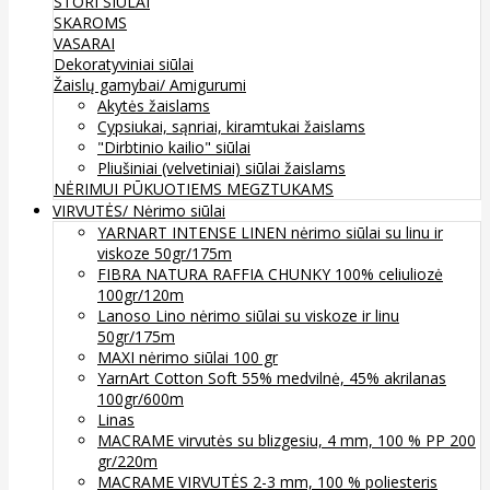
STORI SIŪLAI
SKAROMS
VASARAI
Dekoratyviniai siūlai
Žaislų gamybai/ Amigurumi
Akytės žaislams
Cypsiukai, sąnriai, kiramtukai žaislams
"Dirbtinio kailio" siūlai
Pliušiniai (velvetiniai) siūlai žaislams
NĖRIMUI
PŪKUOTIEMS MEGZTUKAMS
VIRVUTĖS/ Nėrimo siūlai
YARNART INTENSE LINEN nėrimo siūlai su linu ir
viskoze 50gr/175m
FIBRA NATURA RAFFIA CHUNKY 100% celiuliozė
100gr/120m
Lanoso Lino nėrimo siūlai su viskoze ir linu
50gr/175m
MAXI nėrimo siūlai 100 gr
YarnArt Cotton Soft 55% medvilnė, 45% akrilanas
100gr/600m
Linas
MACRAME virvutės su blizgesiu, 4 mm, 100 % PP 200
gr/220m
MACRAME VIRVUTĖS 2-3 mm, 100 % poliesteris