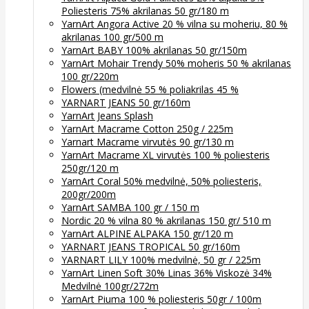
Poliesteris 75% akrilanas 50 gr/180 m
YarnArt Angora Active 20 % vilna su moheriu, 80 %
akrilanas 100 gr/500 m
YarnArt BABY 100% akrilanas 50 gr/150m
YarnArt Mohair Trendy 50% moheris 50 % akrilanas
100 gr/220m
Flowers (medvilnė 55 % poliakrilas 45 %
YARNART JEANS 50 gr/160m
YarnArt Jeans Splash
YarnArt Macrame Cotton 250g / 225m
Yarnart Macrame virvutės 90 gr/130 m
YarnArt Macrame XL virvutės 100 % poliesteris
250gr/120 m
YarnArt Coral 50% medvilnė, 50% poliesteris,
200gr/200m
YarnArt SAMBA 100 gr / 150 m
Nordic 20 % vilna 80 % akrilanas 150 gr/ 510 m
YarnArt ALPINE ALPAKA 150 gr/120 m
YARNART JEANS TROPICAL 50 gr/160m
YARNART LILY 100% medvilnė, 50 gr / 225m
YarnArt Linen Soft 30% Linas 36% Viskozė 34%
Medvilnė 100gr/272m
YarnArt Piuma 100 % poliesteris 50gr / 100m