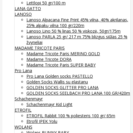
Lettlopi 50 gr/100 m
LANA GATTO
LANOSO
Lanoso Alpacana Fine Print 45% vilna, 40% akrilanas,
25% alpakų vilna 100 gr/220m
Lanoso Lino 50 % linas 50 % viskozė, 50gr/175m
Lanoso PARLA 25 gr/ 217 m 75% blizgus siūlas 25 %
žvyneliai
MADAME TRICOTE PARIS
Madame Tricote Paris MERINO GOLD
Madame Tricote DORA
Madame Tricote Paris SUPER BABY
Pro Lana
Pro Lana Golden socks PASTELLO
Golden Socks Wallis su elastanu
GOLDEN SOCKS GLITTER PRO LANA
GOLDEN SOCKS SEELBACH PRO LANA 100 GR/420m
Schachenmayr
Schachenmayr Kid Light
ETROFIL
ETROFIL Rabbit 100 % poliesteris 100 gr/ 65m
Etrofil IPEK Yolu
WOLANS
Wolans BUNNY BABY