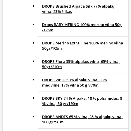
DROPS Brushed Alpaca Silk 77% alpakų
vilna, 23% šilkas
Drops BABY MERINO 100% merino vilna 50g
/175m
DROPS Merino Extra Fine 100% merino vilna
50gr/105m
DROPS Flora 35% alpakos vilna, 65% vilna,
50gr/210m
DROPS WISH 50% alpakų vilna, 33%
medvilnė, 17% vilna 50 gr/70m
DROPS SKY 74 % Alpaka, 18 % poliamidas, 8
% vilna, 50 gr/190m
DROPS ANDES 65 % vilna, 35 % alpakų vilna,
100 gr/96 m