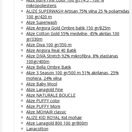
mikropoliesteris
ALIZE SUPERWASH Artisan 75% vilna 25 % poliamidas
100 gr/420 m
Alize Superwash
Alize Angora Gold Ombre batik 150 gr/825m
Alize Cotton Gold 55% medvilnė, 45% akrilas 100
gr/330m
Alize Diva 100 gr/350 m
Alize Angora Real 40 Batik
Alize DIVA Stretch 92% mikrofibra, 8% elastanas
100gr/400m
Alize Bella Ombre Batik
Alize 3 Season 100 gr/500 m 51% akrilanas, 25%
mohera, 24% vilna
Alize Baby Wool
Alize Lanagold Fine
Alize NATURALE BOUCLE
Alize PUFFY color
Alize PUFFY More
Alize MOHAIR classic
ALIZE KID ROYAL Kid mohair
Alize Lanagold 800 100 gr/800m
Lanacotton