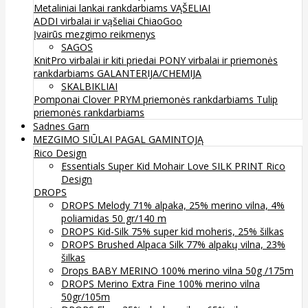
Metaliniai lankai rankdarbiams
VĄŠELIAI
ADDI virbalai ir vąšeliai
ChiaoGoo
Įvairūs mezgimo reikmenys
SAGOS
KnitPro virbalai ir kiti priedai
PONY virbalai ir priemonės
rankdarbiams
GALANTERIJA/CHEMIJA
SKALBIKLIAI
Pomponai
Clover
PRYM priemonės rankdarbiams
Tulip
priemonės rankdarbiams
Sadnes Garn
MEZGIMO SIŪLAI PAGAL GAMINTOJĄ
Rico Design
Essentials Super Kid Mohair Love SILK PRINT Rico
Design
DROPS
DROPS Melody 71% alpaka, 25% merino vilna, 4%
poliamidas 50 gr/140 m
DROPS Kid-Silk 75% super kid moheris, 25% šilkas
DROPS Brushed Alpaca Silk 77% alpakų vilna, 23%
šilkas
Drops BABY MERINO 100% merino vilna 50g /175m
DROPS Merino Extra Fine 100% merino vilna
50gr/105m