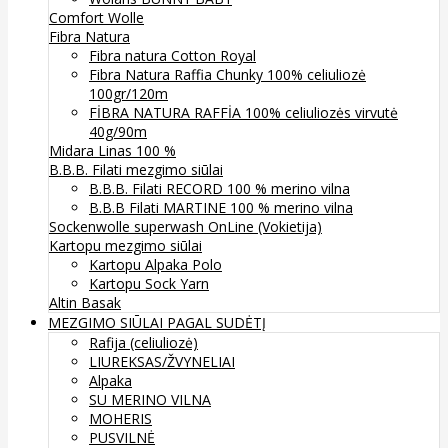
Comfort Wolle
Fibra Natura
Fibra natura Cotton Royal
Fibra Natura Raffia Chunky 100% celiuliozė
100gr/120m
FİBRA NATURA RAFFİA 100% celiuliozės virvutė
40g/90m
Midara Linas 100 %
B.B.B. Filati mezgimo siūlai
B.B.B. Filati RECORD 100 % merino vilna
B.B.B Filati MARTINE 100 % merino vilna
Sockenwolle superwash
OnLine (Vokietija)
Kartopu mezgimo siūlai
Kartopu Alpaka Polo
Kartopu Sock Yarn
Altin Basak
MEZGIMO SIŪLAI PAGAL SUDĖTĮ
Rafija (celiuliozė)
LIUREKSAS/ŽVYNELIAI
Alpaka
SU MERINO VILNA
MOHERIS
PUSVILNĖ