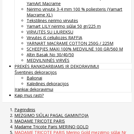
YarnArt Macrame
Nėrimo virvutė 3-4 mm 100 % poliesteris (Yarnart
Macrame XL)
Tekstilinės nėrimo virvutės
Yarnart LILY nėrimo siūlai 50 gr/225 m
VIRVUTĖS SU LIUREKSU
Virvutės iš celiuliozės RAFFIA
YARNART MACRAME COTTON 250G / 225M
SCHEEPJES MAXI 100% MEDVILNĖ 100 GR/560 M
Altin Basak No 30/40/50
MEDVILNINĖS VIRVĖS
PREKĖS RANKDARBIAMS IR DEKORAVIMUI
Šventinės dekoracijos
Balionai
Kalėdinės dekoracijos
Įrankiai dekoravimui
Kaip mus rasti?
Pagrindinis
MEZGIMO SIŪLAI PAGAL GAMINTOJĄ
MADAME TRICOTE PARIS
Madame Tricote Paris MERINO GOLD
MADAME TRICOTE PARIS Merino Gold mezgimo siūlai Nr