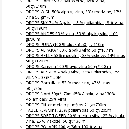
DROPS Flora 35% alpakos vilna, 65% vilna,
50gr/210m
DROPS WISH 50% alpakų vilna, 33% medvilnė, 17%
vilna 50 gr/70m
DROPS SKY 74 % Alpaka, 18 % poliamidas, 8 % vilna,
50 gr/190m
DROPS ANDES 65 % vilna, 35 % alpakų vilna, 100
gr/96 m
DROPS PUNA (100 % alpaka) 50 gr/ 110m
DROPS ALPAKA 100% alpakų vilna 50 g/167 m
DROPS BELLE 53% medvilnė, 33% viskozė, 14% linas
50 g /120 m
DROPS Karisma 100 % avių vilna 50 gr/100 m
DROPS AIR 70% Alpakų vilna, 23% Poliamidas, 7%
VILNA 50 GR/150M
DROPS Bomull-Lin 53 % medvilnė, 47 % linas
50gr/85m
DROPS Nord 50gr/170m 45% Alpakų vilna/ 30%
Poliamidas/ 25% Vilna
DROPS Glitter metalo pluoštas 21 gr/700m
FABEL 75% vilna, 25% poliamidas 50 gr/205m
DROPS SOFT TWEED 50 % merino vilna, 25 % alpakų
vilna, 25 % viskozė, 50 gr/130 m
DROPS POLARIS 100 gr/36m 100 % vilna