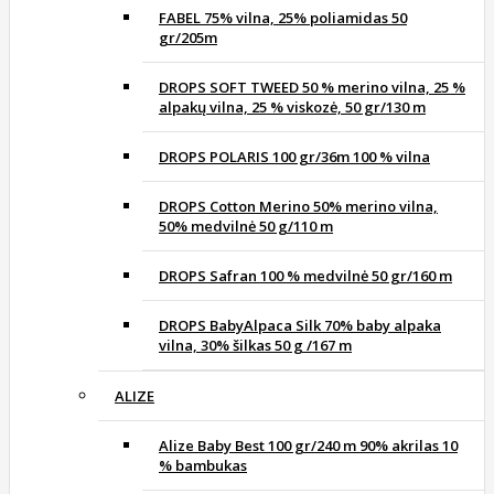
FABEL 75% vilna, 25% poliamidas 50
gr/205m
DROPS SOFT TWEED 50 % merino vilna, 25 %
alpakų vilna, 25 % viskozė, 50 gr/130 m
DROPS POLARIS 100 gr/36m 100 % vilna
DROPS Cotton Merino 50% merino vilna,
50% medvilnė 50 g/110 m
DROPS Safran 100 % medvilnė 50 gr/160 m
DROPS BabyAlpaca Silk 70% baby alpaka
vilna, 30% šilkas 50 g /167 m
ALIZE
Alize Baby Best 100 gr/240 m 90% akrilas 10
% bambukas