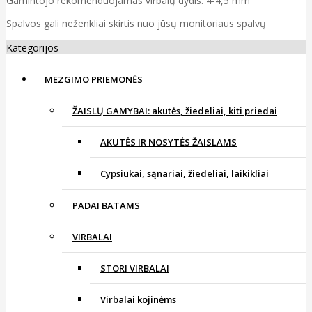
Gamintojo rekomenduojamas virbalų dydis: 4-4,5 mm
Spalvos gali neženkliai skirtis nuo jūsų monitoriaus spalvų
Kategorijos
MEZGIMO PRIEMONĖS
ŽAISLŲ GAMYBAI: akutės, žiedeliai, kiti priedai
AKUTĖS IR NOSYTĖS ŽAISLAMS
Cypsiukai, sąnariai, žiedeliai, laikikliai
PADAI BATAMS
VIRBALAI
STORI VIRBALAI
Virbalai kojinėms