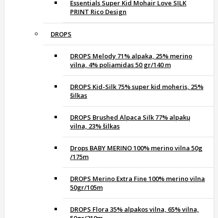
Essentials Super Kid Mohair Love SILK
PRINT Rico Design
DROPS
DROPS Melody 71% alpaka, 25% merino
vilna, 4% poliamidas 50 gr/140 m
DROPS Kid-Silk 75% super kid moheris, 25%
šilkas
DROPS Brushed Alpaca Silk 77% alpakų
vilna, 23% šilkas
Drops BABY MERINO 100% merino vilna 50g
/175m
DROPS Merino Extra Fine 100% merino vilna
50gr/105m
DROPS Flora 35% alpakos vilna, 65% vilna,