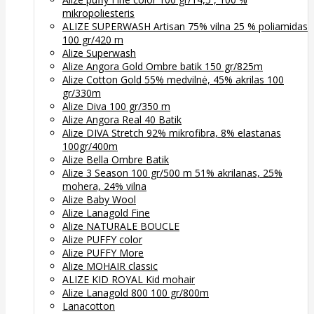
mikropoliesteris
ALIZE SUPERWASH Artisan 75% vilna 25 % poliamidas
100 gr/420 m
Alize Superwash
Alize Angora Gold Ombre batik 150 gr/825m
Alize Cotton Gold 55% medvilnė, 45% akrilas 100
gr/330m
Alize Diva 100 gr/350 m
Alize Angora Real 40 Batik
Alize DIVA Stretch 92% mikrofibra, 8% elastanas
100gr/400m
Alize Bella Ombre Batik
Alize 3 Season 100 gr/500 m 51% akrilanas, 25%
mohera, 24% vilna
Alize Baby Wool
Alize Lanagold Fine
Alize NATURALE BOUCLE
Alize PUFFY color
Alize PUFFY More
Alize MOHAIR classic
ALIZE KID ROYAL Kid mohair
Alize Lanagold 800 100 gr/800m
Lanacotton