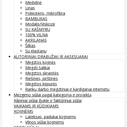
Medvilnė
Linas
Poliesteris, mikrofibra
BAMBUKAS
Modalis/Viskozė
SU KAŠMYRU
100% VILNA
AKRILANAS
Šilkas
Su elastanu
AUTORINIAI DRABUŽIAI IR AKSESUARAI
Megztos kojinės
Megzti šalikai
Megztos skraistės
Riešinės, pirštinės
Megztos kepurės
Rankų darbo megztiniai ir kardiganai internetu
Mezgimo siūlai pagal kategoriją ir projektą
Kilpiniai siūlai
Bukle ir faktūriniai siūlai
VAIKAMS IR KŪDIKIAMS
KOJINĖMS
Lateksas, padukai kojinėms
Vilnos siūlai kojinėms