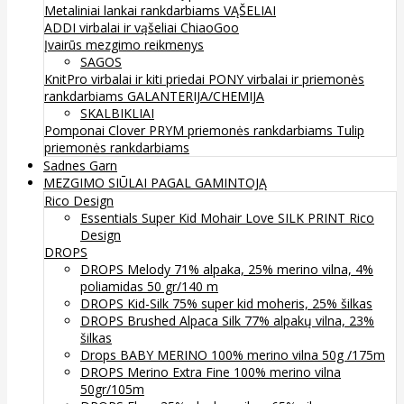
Metaliniai lankai rankdarbiams
VĄŠELIAI
ADDI virbalai ir vąšeliai
ChiaoGoo
Įvairūs mezgimo reikmenys
SAGOS
KnitPro virbalai ir kiti priedai
PONY virbalai ir priemonės
rankdarbiams
GALANTERIJA/CHEMIJA
SKALBIKLIAI
Pomponai
Clover
PRYM priemonės rankdarbiams
Tulip
priemonės rankdarbiams
Sadnes Garn
MEZGIMO SIŪLAI PAGAL GAMINTOJĄ
Rico Design
Essentials Super Kid Mohair Love SILK PRINT Rico
Design
DROPS
DROPS Melody 71% alpaka, 25% merino vilna, 4%
poliamidas 50 gr/140 m
DROPS Kid-Silk 75% super kid moheris, 25% šilkas
DROPS Brushed Alpaca Silk 77% alpakų vilna, 23%
šilkas
Drops BABY MERINO 100% merino vilna 50g /175m
DROPS Merino Extra Fine 100% merino vilna
50gr/105m