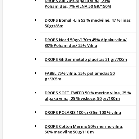
DROPS AIR 70% Alpakų vilna, 23%
Poliamidas, 7% VILNA 50 GR/150M
DROPS Bomull-Lin 53 % medvilnė, 47 % linas
50gr/85m
DROPS Nord 50gr/170m 45% Alpakų vilna/
30% Poliamidas/ 25% Vilna
DROPS Glitter metalo pluoštas 21 gr/700m
FABEL 75% vilna, 25% poliamidas 50
gr/205m
DROPS SOFT TWEED 50 % merino vilna, 25 %
alpakų vilna, 25 % viskozė, 50 gr/130 m
DROPS POLARIS 100 gr/36m 100 % vilna
DROPS Cotton Merino 50% merino vilna,
50% medvilnė 50 g/110 m