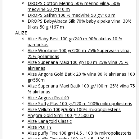
DROPS Cotton Merino 50% merino vilna, 50%
medvilnė 50 g/110 m
DROPS Safran 100 % medvilnė 50 gr/160 m
DROPS BabyAlpaca Silk 70% baby alpaka vilna, 30%
šilkas 50 g /167 m
ALIZE
Alize Baby Best 100 gr/240 m 90% akrilas 10 %
bambukas
Alize Wooltime 100 gr/200 m 75% Superwash vilna,
25% poliamidas
Alize Superlana Maxi 100 gr/100 m 25% vilna 75 %
akrilanas
Alize Angora Gold Batik 20 % vilna 80 % akrilanas 100
gr/550m
Alize Superlana Maxi Batik 100 gr/100 m 25% vilna 75
% akrilanas
Alize Angora Real 40
Alize Softy Plus 100 gr/120 m 100% mikropoliesteris
Alize Velluto 100gr/68m 100% mikropoliesteris
Angora Gold Simli 100 gr / 500 m
Alize Lanagold Classic
Alize PUFFY
Alize puffy Fine 100 gr/14,5 , 100 % mikropoliesteris
Alize puffy Fine color 100 gr/14,5 , 100 %