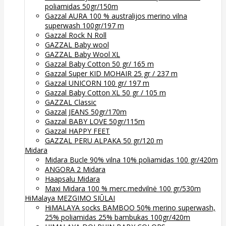
poliamidas 50gr/150m
Gazzal AURA 100 % australijos merino vilna
superwash 100gr/197 m
Gazzal Rock N Roll
GAZZAL Baby wool
GAZZAL Baby Wool XL
Gazzal Baby Cotton 50 gr/ 165 m
Gazzal Super KID MOHAIR 25 gr / 237 m
Gazzal UNICORN 100 gr/ 197 m
Gazzal Baby Cotton XL 50 gr / 105 m
GAZZAL Classic
Gazzal JEANS 50gr/170m
Gazzal BABY LOVE 50gr/115m
Gazzal HAPPY FEET
GAZZAL PERU ALPAKA 50 gr/120 m
Midara
Midara Bucle 90% vilna 10% poliamidas 100 gr/420m
ANGORA 2 Midara
Haapsalu Midara
Maxi Midara 100 % merc.medvilnė 100 gr/530m
HiMalaya MEZGIMO SIŪLAI
HiMALAYA socks BAMBOO 50% merino superwash,
25% poliamidas 25% bambukas 100gr/420m