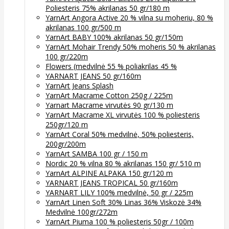
Poliesteris 75% akrilanas 50 gr/180 m
YarnArt Angora Active 20 % vilna su moheriu, 80 %
akrilanas 100 gr/500 m
YarnArt BABY 100% akrilanas 50 gr/150m
YarnArt Mohair Trendy 50% moheris 50 % akrilanas
100 gr/220m
Flowers (medvilnė 55 % poliakrilas 45 %
YARNART JEANS 50 gr/160m
YarnArt Jeans Splash
YarnArt Macrame Cotton 250g / 225m
Yarnart Macrame virvutės 90 gr/130 m
YarnArt Macrame XL virvutės 100 % poliesteris
250gr/120 m
YarnArt Coral 50% medvilnė, 50% poliesteris,
200gr/200m
YarnArt SAMBA 100 gr / 150 m
Nordic 20 % vilna 80 % akrilanas 150 gr/ 510 m
YarnArt ALPINE ALPAKA 150 gr/120 m
YARNART JEANS TROPICAL 50 gr/160m
YARNART LILY 100% medvilnė, 50 gr / 225m
YarnArt Linen Soft 30% Linas 36% Viskozė 34%
Medvilnė 100gr/272m
YarnArt Piuma 100 % poliesteris 50gr / 100m