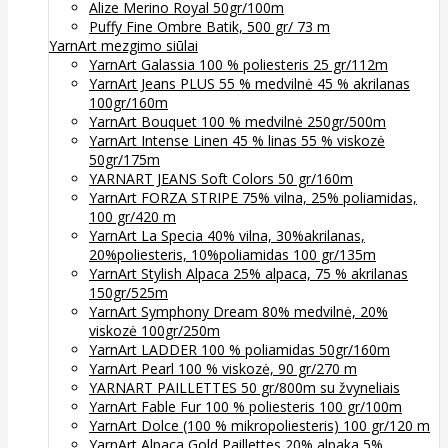
Alize Merino Royal 50gr/100m
Puffy Fine Ombre Batik, 500 gr/ 73 m
YarnArt mezgimo siūlai
YarnArt Galassia 100 % poliesteris 25 gr/112m
YarnArt Jeans PLUS 55 % medvilnė 45 % akrilanas
100gr/160m
YarnArt Bouquet 100 % medvilnė 250gr/500m
YarnArt Intense Linen 45 % linas 55 % viskozė
50gr/175m
YARNART JEANS Soft Colors 50 gr/160m
YarnArt FORZA STRIPE 75% vilna, 25% poliamidas,
100 gr/420 m
YarnArt La Specia 40% vilna, 30%akrilanas,
20%poliesteris, 10%poliamidas 100 gr/135m
YarnArt Stylish Alpaca 25% alpaca, 75 % akrilanas
150gr/525m
YarnArt Symphony Dream 80% medvilnė, 20%
viskozė 100gr/250m
YarnArt LADDER 100 % poliamidas 50gr/160m
YarnArt Pearl 100 % viskozė, 90 gr/270 m
YARNART PAILLETTES 50 gr/800m su žvyneliais
YarnArt Fable Fur 100 % poliesteris 100 gr/100m
YarnArt Dolce (100 % mikropoliesteris) 100 gr/120 m
YarnArt Alpaca Gold Paillettes 20% alpaka 5%