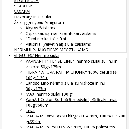
STORI SIŪLAI
SKAROMS
VASARAI
Dekoratyviniai siūlai
Žaislų gamybai/ Amigurumi
Akytės žaislams
Cypsiukai, sąnriai, kiramtukai žaislams
"Dirbtinio kailio" siūlai
Pliušiniai (velvetiniai) siūlai žaislams
NĖRIMUI
PŪKUOTIEMS MEGZTUKAMS
VIRVUTĖS/ Nėrimo siūlai
YARNART INTENSE LINEN nėrimo siūlai su linu ir
viskoze 50gr/175m
FIBRA NATURA RAFFIA CHUNKY 100% celiuliozė
100gr/120m
Lanoso Lino nėrimo siūlai su viskoze ir linu
50gr/175m
MAXI nėrimo siūlai 100 gr
YarnArt Cotton Soft 55% medvilnė, 45% akrilanas
100gr/600m
Linas
MACRAME virvutės su blizgesiu, 4 mm, 100 % PP 200
gr/220m
MACRAME VIRVUTĖS 2-3 mm, 100 % poliesteris