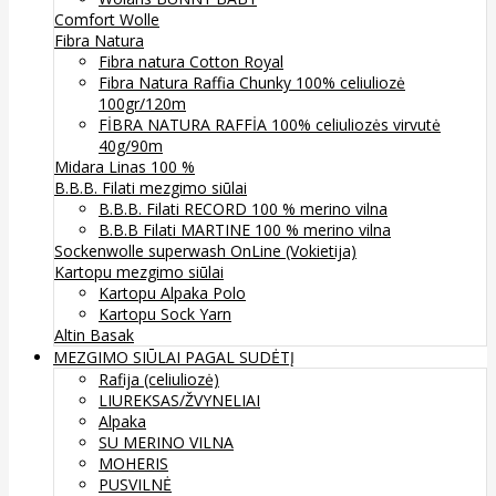
Comfort Wolle
Fibra Natura
Fibra natura Cotton Royal
Fibra Natura Raffia Chunky 100% celiuliozė
100gr/120m
FİBRA NATURA RAFFİA 100% celiuliozės virvutė
40g/90m
Midara Linas 100 %
B.B.B. Filati mezgimo siūlai
B.B.B. Filati RECORD 100 % merino vilna
B.B.B Filati MARTINE 100 % merino vilna
Sockenwolle superwash
OnLine (Vokietija)
Kartopu mezgimo siūlai
Kartopu Alpaka Polo
Kartopu Sock Yarn
Altin Basak
MEZGIMO SIŪLAI PAGAL SUDĖTĮ
Rafija (celiuliozė)
LIUREKSAS/ŽVYNELIAI
Alpaka
SU MERINO VILNA
MOHERIS
PUSVILNĖ