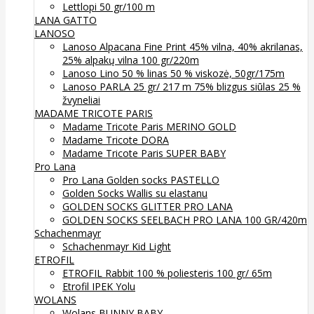
Lettlopi 50 gr/100 m
LANA GATTO
LANOSO
Lanoso Alpacana Fine Print 45% vilna, 40% akrilanas,
25% alpakų vilna 100 gr/220m
Lanoso Lino 50 % linas 50 % viskozė, 50gr/175m
Lanoso PARLA 25 gr/ 217 m 75% blizgus siūlas 25 %
žvyneliai
MADAME TRICOTE PARIS
Madame Tricote Paris MERINO GOLD
Madame Tricote DORA
Madame Tricote Paris SUPER BABY
Pro Lana
Pro Lana Golden socks PASTELLO
Golden Socks Wallis su elastanu
GOLDEN SOCKS GLITTER PRO LANA
GOLDEN SOCKS SEELBACH PRO LANA 100 GR/420m
Schachenmayr
Schachenmayr Kid Light
ETROFIL
ETROFIL Rabbit 100 % poliesteris 100 gr/ 65m
Etrofil IPEK Yolu
WOLANS
Wolans BUNNY BABY