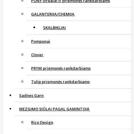
PONY virbalai ir priemonės rankdarbiams
GALANTERIJA/CHEMIJA
SKALBIKLIAI
Pomponai
Clover
PRYM priemonės rankdarbiams
Tulip priemonės rankdarbiams
Sadnes Garn
MEZGIMO SIŪLAI PAGAL GAMINTOJĄ
Rico Design