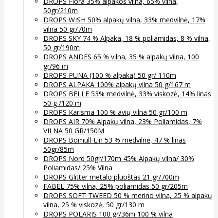
DROPS Flora 35% alpakos vilna, 65% vilna,
50gr/210m
DROPS WISH 50% alpakų vilna, 33% medvilnė, 17%
vilna 50 gr/70m
DROPS SKY 74 % Alpaka, 18 % poliamidas, 8 % vilna,
50 gr/190m
DROPS ANDES 65 % vilna, 35 % alpakų vilna, 100
gr/96 m
DROPS PUNA (100 % alpaka) 50 gr/ 110m
DROPS ALPAKA 100% alpakų vilna 50 g/167 m
DROPS BELLE 53% medvilnė, 33% viskozė, 14% linas
50 g /120 m
DROPS Karisma 100 % avių vilna 50 gr/100 m
DROPS AIR 70% Alpakų vilna, 23% Poliamidas, 7%
VILNA 50 GR/150M
DROPS Bomull-Lin 53 % medvilnė, 47 % linas
50gr/85m
DROPS Nord 50gr/170m 45% Alpakų vilna/ 30%
Poliamidas/ 25% Vilna
DROPS Glitter metalo pluoštas 21 gr/700m
FABEL 75% vilna, 25% poliamidas 50 gr/205m
DROPS SOFT TWEED 50 % merino vilna, 25 % alpakų
vilna, 25 % viskozė, 50 gr/130 m
DROPS POLARIS 100 gr/36m 100 % vilna