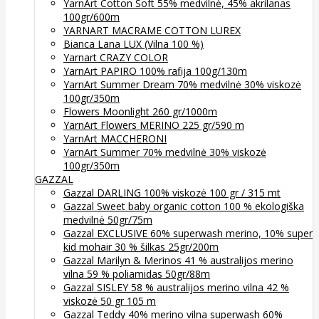
YarnArt Cotton Soft 55% medvilnė, 45% akrilanas
100gr/600m
YARNART MACRAME COTTON LUREX
Bianca Lana LUX (Vilna 100 %)
Yarnart CRAZY COLOR
YarnArt PAPIRO 100% rafija 100g/130m
YarnArt Summer Dream 70% medvilnė 30% viskozė
100gr/350m
Flowers Moonlight 260 gr/1000m
YarnArt Flowers MERINO 225 gr/590 m
YarnArt MACCHERONI
YarnArt Summer 70% medvilnė 30% viskozė
100gr/350m
GAZZAL
Gazzal DARLING 100% viskozė 100 gr / 315 mt
Gazzal Sweet baby organic cotton 100 % ekologiška
medvilnė 50gr/75m
Gazzal EXCLUSIVE 60% superwash merino, 10% super
kid mohair 30 % šilkas 25gr/200m
Gazzal Marilyn & Merinos 41 % australijos merino
vilna 59 % poliamidas 50gr/88m
Gazzal SISLEY 58 % australijos merino vilna 42 %
viskozė 50 gr 105 m
Gazzal Teddy 40% merino vilna superwash 60%