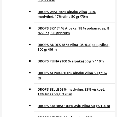
50gr/210m
DROPS WISH 50% alpakų vilna, 33%
medvilnė, 17% vilna 50 gr/70m
DROPS SKY 74 % Alpaka, 18 % poliamidas, 8
% vilna, 50 gr/190m
DROPS ANDES 65 % vilna, 35 % alpakų vilna,
100 gr/96 m
DROPS PUNA (100 % alpaka) 50 gr/ 110m
DROPS ALPAKA 100% alpakų vilna 50 g/167
m
DROPS BELLE 53% medvilnė, 33% viskozė,
14% linas 50 g /120 m
DROPS Karisma 100 % avių vilna 50 gr/100 m