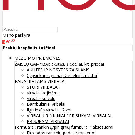
Mano paskyra
00
€0
0
Prekių krepšelis tuščias!
MEZGIMO PRIEMONĖS
ŽAISLŲ GAMYBAI: akutės, žiedeliai, kiti priedai
AKUTĖS IR NOSYTĖS ŽAISLAMS
Cypsiukai, sąnariai, žiedeliai, laikikliai
PADAI BATAMS
VIRBALAI
STORI VIRBALAI
Virbalai kojinėms
Virbalai su valu
Bambukiniai virbalai
Ilgi tiesūs virbalai, 2 vnt
VIRBALŲ RINKINIAI / PRISUKAMI VIRBALAI
PRISUKAMI VIRBALAI
Fermuarai, rankinių/piniginių furnitūra ir aksesuarai
Eko odos rankinių padai ir rankenos