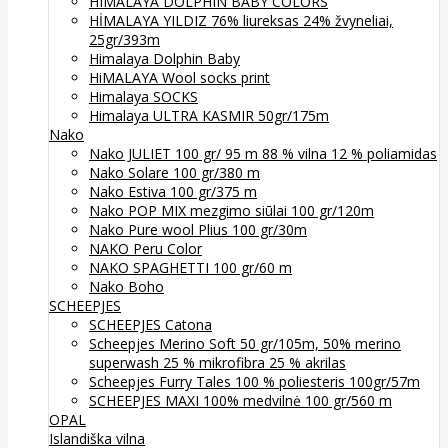
HIMALAYA DOLPHIN BABY COLORS
HİMALAYA YILDIZ 76% liureksas 24% žvyneliai,
25gr/393m
Himalaya Dolphin Baby
HiMALAYA Wool socks print
Himalaya SOCKS
Himalaya ULTRA KASMIR 50gr/175m
Nako
Nako JULIET 100 gr/ 95 m 88 % vilna 12 % poliamidas
Nako Solare 100 gr/380 m
Nako Estiva 100 gr/375 m
Nako POP MIX mezgimo siūlai 100 gr/120m
Nako Pure wool Plius 100 gr/30m
NAKO Peru Color
NAKO SPAGHETTI 100 gr/60 m
Nako Boho
SCHEEPJES
SCHEEPJES Catona
Scheepjes Merino Soft 50 gr/105m, 50% merino
superwash 25 % mikrofibra 25 % akrilas
Scheepjes Furry Tales 100 % poliesteris 100gr/57m
SCHEEPJES MAXI 100% medvilnė 100 gr/560 m
OPAL
Islandiška vilna