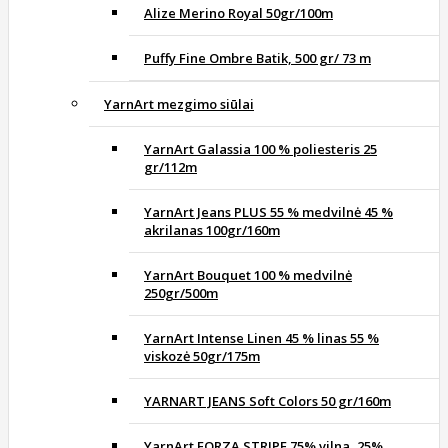
Alize Merino Royal 50gr/100m
Puffy Fine Ombre Batik, 500 gr/ 73 m
YarnArt mezgimo siūlai
YarnArt Galassia 100 % poliesteris 25
gr/112m
YarnArt Jeans PLUS 55 % medvilnė 45 %
akrilanas 100gr/160m
YarnArt Bouquet 100 % medvilnė
250gr/500m
YarnArt Intense Linen 45 % linas 55 %
viskozė 50gr/175m
YARNART JEANS Soft Colors 50 gr/160m
YarnArt FORZA STRIPE 75% vilna, 25%