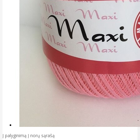
Į palyginimą
Į norų sąrašą