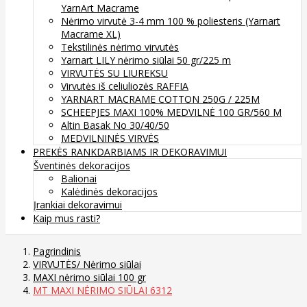
YarnArt Macrame
Nėrimo virvutė 3-4 mm 100 % poliesteris (Yarnart
Macrame XL)
Tekstilinės nėrimo virvutės
Yarnart LILY nėrimo siūlai 50 gr/225 m
VIRVUTĖS SU LIUREKSU
Virvutės iš celiuliozės RAFFIA
YARNART MACRAME COTTON 250G / 225M
SCHEEPJES MAXI 100% MEDVILNĖ 100 GR/560 M
Altin Basak No 30/40/50
MEDVILNINĖS VIRVĖS
PREKĖS RANKDARBIAMS IR DEKORAVIMUI
Šventinės dekoracijos
Balionai
Kalėdinės dekoracijos
Įrankiai dekoravimui
Kaip mus rasti?
Pagrindinis
VIRVUTĖS/ Nėrimo siūlai
MAXI nėrimo siūlai 100 gr
MT MAXI NĖRIMO SIŪLAI 6312