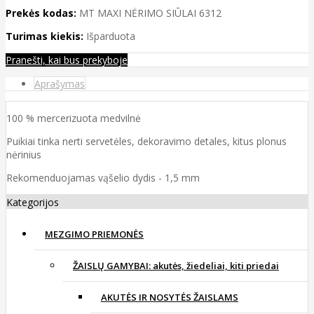
Prekės kodas:
MT MAXI NĖRIMO SIŪLAI 6312
Turimas kiekis:
Išparduota
Pranešti, kai bus prekyboje
Aprašymas
100 % mercerizuota medvilnė
Puikiai tinka nerti servetėles, dekoravimo detales, kitus plonus
nėrinius
Rekomenduojamas vąšelio dydis - 1,5 mm
Kategorijos
MEZGIMO PRIEMONĖS
ŽAISLŲ GAMYBAI: akutės, žiedeliai, kiti priedai
AKUTĖS IR NOSYTĖS ŽAISLAMS