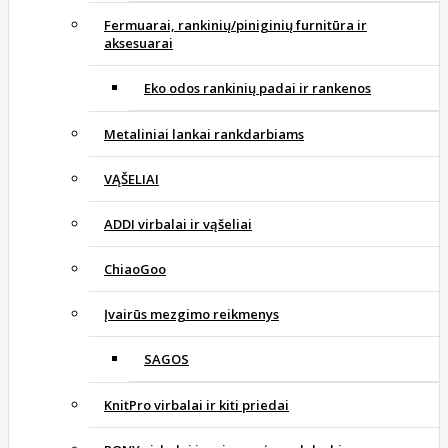
Fermuarai, rankinių/piniginių furnitūra ir
aksesuarai
Eko odos rankinių padai ir rankenos
Metaliniai lankai rankdarbiams
VĄŠELIAI
ADDI virbalai ir vąšeliai
ChiaoGoo
Įvairūs mezgimo reikmenys
SAGOS
KnitPro virbalai ir kiti priedai