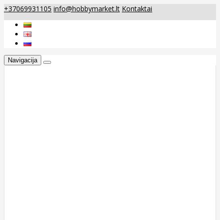
+37069931105
info@hobbymarket.lt
Kontaktai
Navigacija