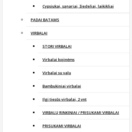
Cypsiukai, sąnariai, žiedeliai, laikikliai
PADAI BATAMS
VIRBALAI
STORI VIRBALAI
Virbalai kojinėms
Virbalai su valu
Bambukiniai virbalai
Ilgi tiesūs virbalai, 2 vnt
VIRBALŲ RINKINIAI / PRISUKAMI VIRBALAI
PRISUKAMI VIRBALAI