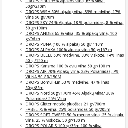
DROPS Flora 35% alpakos vilna, 65% vilna,
50gr/210m
DROPS WISH 50% alpakų vilna, 33% medvilnė, 17%
vilna 50 gr/70m
DROPS SKY 74 % Alpaka, 18 % poliamidas, 8 % vilna,
50 gr/190m
DROPS ANDES 65 % vilna, 35 % alpakų vilna, 100
gr/96 m
DROPS PUNA (100 % alpaka) 50 gr/ 110m
DROPS ALPAKA 100% alpakų vilna 50 g/167 m
DROPS BELLE 53% medvilnė, 33% viskozė, 14% linas
50 g /120 m
DROPS Karisma 100 % avių vilna 50 gr/100 m
DROPS AIR 70% Alpakų vilna, 23% Poliamidas, 7%
VILNA 50 GR/150M
DROPS Bomull-Lin 53 % medvilnė, 47 % linas
50gr/85m
DROPS Nord 50gr/170m 45% Alpakų vilna/ 30%
Poliamidas/ 25% Vilna
DROPS Glitter metalo pluoštas 21 gr/700m
FABEL 75% vilna, 25% poliamidas 50 gr/205m
DROPS SOFT TWEED 50 % merino vilna, 25 % alpakų
vilna, 25 % viskozė, 50 gr/130 m
DROPS POLARIS 100 gr/36m 100 % vilna