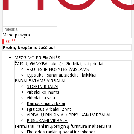
Mano paskyra
00
€0
0
Prekių krepšelis tuščias!
MEZGIMO PRIEMONĖS
ŽAISLŲ GAMYBAI: akutės, žiedeliai, kiti priedai
AKUTĖS IR NOSYTĖS ŽAISLAMS
Cypsiukai, sąnariai, žiedeliai, laikikliai
PADAI BATAMS
VIRBALAI
STORI VIRBALAI
Virbalai kojinėms
Virbalai su valu
Bambukiniai virbalai
Ilgi tiesūs virbalai, 2 vnt
VIRBALŲ RINKINIAI / PRISUKAMI VIRBALAI
PRISUKAMI VIRBALAI
Fermuarai, rankinių/piniginių furnitūra ir aksesuarai
Eko odos rankinių padai ir rankenos