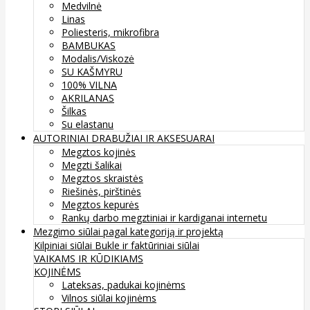
Medvilnė
Linas
Poliesteris, mikrofibra
BAMBUKAS
Modalis/Viskozė
SU KAŠMYRU
100% VILNA
AKRILANAS
Šilkas
Su elastanu
AUTORINIAI DRABUŽIAI IR AKSESUARAI
Megztos kojinės
Megzti šalikai
Megztos skraistės
Riešinės, pirštinės
Megztos kepurės
Rankų darbo megztiniai ir kardiganai internetu
Mezgimo siūlai pagal kategoriją ir projektą
Kilpiniai siūlai
Bukle ir faktūriniai siūlai
VAIKAMS IR KŪDIKIAMS
KOJINĖMS
Lateksas, padukai kojinėms
Vilnos siūlai kojinėms