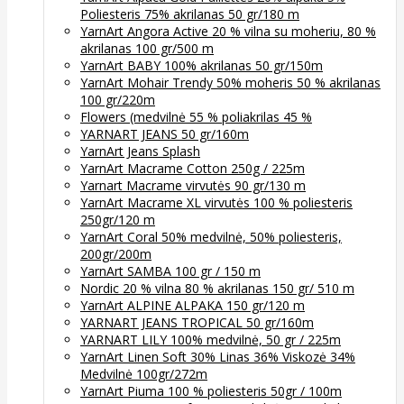
Poliesteris 75% akrilanas 50 gr/180 m
YarnArt Angora Active 20 % vilna su moheriu, 80 %
akrilanas 100 gr/500 m
YarnArt BABY 100% akrilanas 50 gr/150m
YarnArt Mohair Trendy 50% moheris 50 % akrilanas
100 gr/220m
Flowers (medvilnė 55 % poliakrilas 45 %
YARNART JEANS 50 gr/160m
YarnArt Jeans Splash
YarnArt Macrame Cotton 250g / 225m
Yarnart Macrame virvutės 90 gr/130 m
YarnArt Macrame XL virvutės 100 % poliesteris
250gr/120 m
YarnArt Coral 50% medvilnė, 50% poliesteris,
200gr/200m
YarnArt SAMBA 100 gr / 150 m
Nordic 20 % vilna 80 % akrilanas 150 gr/ 510 m
YarnArt ALPINE ALPAKA 150 gr/120 m
YARNART JEANS TROPICAL 50 gr/160m
YARNART LILY 100% medvilnė, 50 gr / 225m
YarnArt Linen Soft 30% Linas 36% Viskozė 34%
Medvilnė 100gr/272m
YarnArt Piuma 100 % poliesteris 50gr / 100m