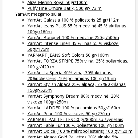
Alize Merino Royal 50gr/100m
Puffy Fine Ombre Batik, 500 gr/ 73 m
YarnArt mezgimo siūlai
YarnArt Galassia 100 % poliesteris 25 gr/112m
YarnArt Jeans PLUS 55 % medvilnė 45 % akrilanas
100gr/160m
YarnArt Bouquet 100 % medvilnė 250gr/500m
YarnArt Intense Linen 45 % linas 55 % viskozė
50gr/175m
YARNART JEANS Soft Colors 50 gr/160m
YarnArt FORZA STRIPE 75% vilna, 25% poliamidas,
100 gr/420 m
YarnArt La Specia 40% vilna, 30%akrilanas,
20%poliesteris, 10%poliamidas 100 gr/135m
YarnArt Stylish Alpaca 25% alpaca, 75 % akrilanas
150gr/525m
YarnArt Symphony Dream 80% medvilnė, 20%
viskozė 100gr/250m
YarnArt LADDER 100 % poliamidas 50gr/160m
YarnArt Pearl 100 % viskozė, 90 gr/270 m
YARNART PAILLETTES 50 gr/800m su žvyneliais
YarnArt Fable Fur 100 % poliesteris 100 gr/100m
YarnArt Dolce (100 % mikropoliesteris) 100 gr/120 m
YarnArt Alpaca Gold Paillettes 20% alpaka 5%