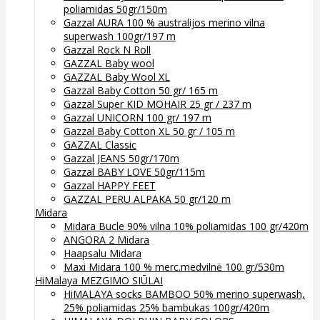
poliamidas 50gr/150m
Gazzal AURA 100 % australijos merino vilna
superwash 100gr/197 m
Gazzal Rock N Roll
GAZZAL Baby wool
GAZZAL Baby Wool XL
Gazzal Baby Cotton 50 gr/ 165 m
Gazzal Super KID MOHAIR 25 gr / 237 m
Gazzal UNICORN 100 gr/ 197 m
Gazzal Baby Cotton XL 50 gr / 105 m
GAZZAL Classic
Gazzal JEANS 50gr/170m
Gazzal BABY LOVE 50gr/115m
Gazzal HAPPY FEET
GAZZAL PERU ALPAKA 50 gr/120 m
Midara
Midara Bucle 90% vilna 10% poliamidas 100 gr/420m
ANGORA 2 Midara
Haapsalu Midara
Maxi Midara 100 % merc.medvilnė 100 gr/530m
HiMalaya MEZGIMO SIŪLAI
HiMALAYA socks BAMBOO 50% merino superwash,
25% poliamidas 25% bambukas 100gr/420m