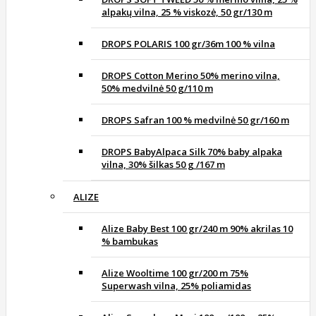
alpakų vilna, 25 % viskozė, 50 gr/130 m
DROPS POLARIS 100 gr/36m 100 % vilna
DROPS Cotton Merino 50% merino vilna,
50% medvilnė 50 g/110 m
DROPS Safran 100 % medvilnė 50 gr/160 m
DROPS BabyAlpaca Silk 70% baby alpaka
vilna, 30% šilkas 50 g /167 m
ALIZE
Alize Baby Best 100 gr/240 m 90% akrilas 10
% bambukas
Alize Wooltime 100 gr/200 m 75%
Superwash vilna, 25% poliamidas