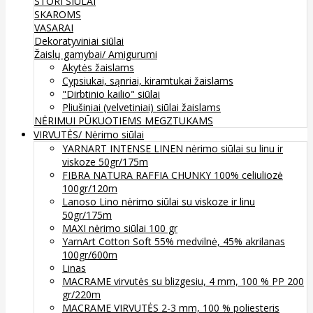
STORI SIŪLAI
SKAROMS
VASARAI
Dekoratyviniai siūlai
Žaislų gamybai/ Amigurumi
Akytės žaislams
Cypsiukai, sąnriai, kiramtukai žaislams
"Dirbtinio kailio" siūlai
Pliušiniai (velvetiniai) siūlai žaislams
NĖRIMUI
PŪKUOTIEMS MEGZTUKAMS
VIRVUTĖS/ Nėrimo siūlai
YARNART INTENSE LINEN nėrimo siūlai su linu ir
viskoze 50gr/175m
FIBRA NATURA RAFFIA CHUNKY 100% celiuliozė
100gr/120m
Lanoso Lino nėrimo siūlai su viskoze ir linu
50gr/175m
MAXI nėrimo siūlai 100 gr
YarnArt Cotton Soft 55% medvilnė, 45% akrilanas
100gr/600m
Linas
MACRAME virvutės su blizgesiu, 4 mm, 100 % PP 200
gr/220m
MACRAME VIRVUTĖS 2-3 mm, 100 % poliesteris