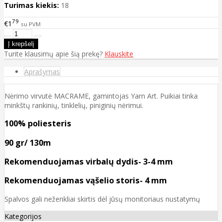
Turimas kiekis:
18
79
€1
su PVM
Turite klausimų apie šią prekę?
Klauskite
Aprašymas
Nėrimo virvutė MACRAME, gamintojas Yarn Art. Puikiai tinka
minkštų rankinių, tinklelių, piniginių nėrimui.
100% poliesteris
90 gr/ 130m
Rekomenduojamas virbalų dydis- 3-4 mm
Rekomenduojamas vąšelio storis- 4 mm
Spalvos gali neženkliai skirtis dėl jūsų monitoriaus nustatymų
Kategorijos