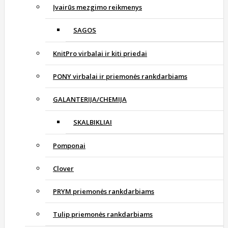
Įvairūs mezgimo reikmenys
SAGOS
KnitPro virbalai ir kiti priedai
PONY virbalai ir priemonės rankdarbiams
GALANTERIJA/CHEMIJA
SKALBIKLIAI
Pomponai
Clover
PRYM priemonės rankdarbiams
Tulip priemonės rankdarbiams