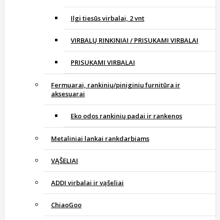
Ilgi tiesūs virbalai, 2 vnt
VIRBALŲ RINKINIAI / PRISUKAMI VIRBALAI
PRISUKAMI VIRBALAI
Fermuarai, rankinių/piniginių furnitūra ir
aksesuarai
Eko odos rankinių padai ir rankenos
Metaliniai lankai rankdarbiams
VĄŠELIAI
ADDI virbalai ir vąšeliai
ChiaoGoo