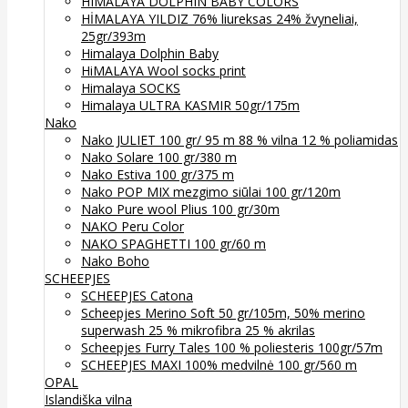
HIMALAYA DOLPHIN BABY COLORS
HİMALAYA YILDIZ 76% liureksas 24% žvyneliai,
25gr/393m
Himalaya Dolphin Baby
HiMALAYA Wool socks print
Himalaya SOCKS
Himalaya ULTRA KASMIR 50gr/175m
Nako
Nako JULIET 100 gr/ 95 m 88 % vilna 12 % poliamidas
Nako Solare 100 gr/380 m
Nako Estiva 100 gr/375 m
Nako POP MIX mezgimo siūlai 100 gr/120m
Nako Pure wool Plius 100 gr/30m
NAKO Peru Color
NAKO SPAGHETTI 100 gr/60 m
Nako Boho
SCHEEPJES
SCHEEPJES Catona
Scheepjes Merino Soft 50 gr/105m, 50% merino
superwash 25 % mikrofibra 25 % akrilas
Scheepjes Furry Tales 100 % poliesteris 100gr/57m
SCHEEPJES MAXI 100% medvilnė 100 gr/560 m
OPAL
Islandiška vilna