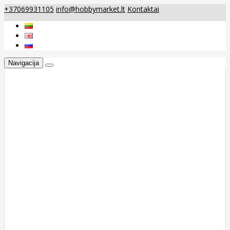
+37069931105
info@hobbymarket.lt
Kontaktai
Navigacija