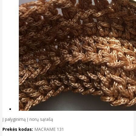
Į palyginimą
Į norų sąrašą
Prekės kodas:
MACRAME 131