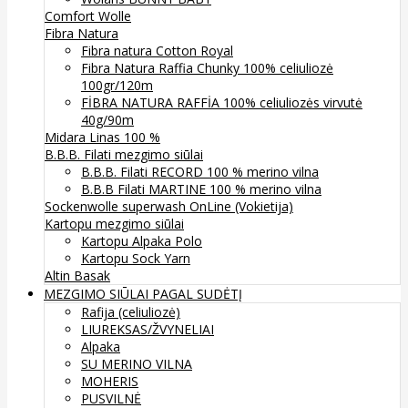
Comfort Wolle
Fibra Natura
Fibra natura Cotton Royal
Fibra Natura Raffia Chunky 100% celiuliozė
100gr/120m
FİBRA NATURA RAFFİA 100% celiuliozės virvutė
40g/90m
Midara Linas 100 %
B.B.B. Filati mezgimo siūlai
B.B.B. Filati RECORD 100 % merino vilna
B.B.B Filati MARTINE 100 % merino vilna
Sockenwolle superwash
OnLine (Vokietija)
Kartopu mezgimo siūlai
Kartopu Alpaka Polo
Kartopu Sock Yarn
Altin Basak
MEZGIMO SIŪLAI PAGAL SUDĖTĮ
Rafija (celiuliozė)
LIUREKSAS/ŽVYNELIAI
Alpaka
SU MERINO VILNA
MOHERIS
PUSVILNĖ