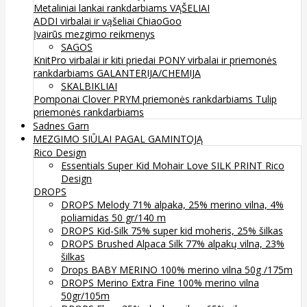
Metaliniai lankai rankdarbiams
VĄŠELIAI
ADDI virbalai ir vąšeliai
ChiaoGoo
Įvairūs mezgimo reikmenys
SAGOS
KnitPro virbalai ir kiti priedai
PONY virbalai ir priemonės
rankdarbiams
GALANTERIJA/CHEMIJA
SKALBIKLIAI
Pomponai
Clover
PRYM priemonės rankdarbiams
Tulip
priemonės rankdarbiams
Sadnes Garn
MEZGIMO SIŪLAI PAGAL GAMINTOJĄ
Rico Design
Essentials Super Kid Mohair Love SILK PRINT Rico
Design
DROPS
DROPS Melody 71% alpaka, 25% merino vilna, 4%
poliamidas 50 gr/140 m
DROPS Kid-Silk 75% super kid moheris, 25% šilkas
DROPS Brushed Alpaca Silk 77% alpakų vilna, 23%
šilkas
Drops BABY MERINO 100% merino vilna 50g /175m
DROPS Merino Extra Fine 100% merino vilna
50gr/105m