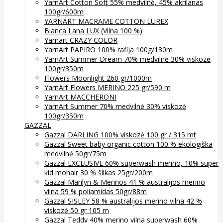
YarnArt Cotton Soft 55% medvilnė, 45% akrilanas
100gr/600m
YARNART MACRAME COTTON LUREX
Bianca Lana LUX (Vilna 100 %)
Yarnart CRAZY COLOR
YarnArt PAPIRO 100% rafija 100g/130m
YarnArt Summer Dream 70% medvilnė 30% viskozė
100gr/350m
Flowers Moonlight 260 gr/1000m
YarnArt Flowers MERINO 225 gr/590 m
YarnArt MACCHERONI
YarnArt Summer 70% medvilnė 30% viskozė
100gr/350m
GAZZAL
Gazzal DARLING 100% viskozė 100 gr / 315 mt
Gazzal Sweet baby organic cotton 100 % ekologiška
medvilnė 50gr/75m
Gazzal EXCLUSIVE 60% superwash merino, 10% super
kid mohair 30 % šilkas 25gr/200m
Gazzal Marilyn & Merinos 41 % australijos merino
vilna 59 % poliamidas 50gr/88m
Gazzal SISLEY 58 % australijos merino vilna 42 %
viskozė 50 gr 105 m
Gazzal Teddy 40% merino vilna superwash 60%