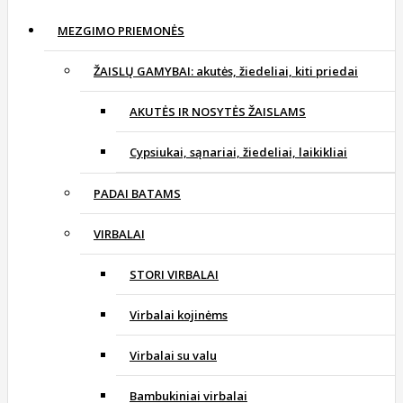
MEZGIMO PRIEMONĖS
ŽAISLŲ GAMYBAI: akutės, žiedeliai, kiti priedai
AKUTĖS IR NOSYTĖS ŽAISLAMS
Cypsiukai, sąnariai, žiedeliai, laikikliai
PADAI BATAMS
VIRBALAI
STORI VIRBALAI
Virbalai kojinėms
Virbalai su valu
Bambukiniai virbalai