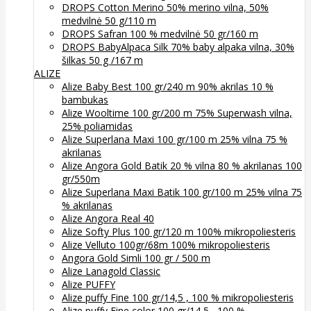
DROPS Cotton Merino 50% merino vilna, 50%
medvilnė 50 g/110 m
DROPS Safran 100 % medvilnė 50 gr/160 m
DROPS BabyAlpaca Silk 70% baby alpaka vilna, 30%
šilkas 50 g /167 m
ALIZE
Alize Baby Best 100 gr/240 m 90% akrilas 10 %
bambukas
Alize Wooltime 100 gr/200 m 75% Superwash vilna,
25% poliamidas
Alize Superlana Maxi 100 gr/100 m 25% vilna 75 %
akrilanas
Alize Angora Gold Batik 20 % vilna 80 % akrilanas 100
gr/550m
Alize Superlana Maxi Batik 100 gr/100 m 25% vilna 75
% akrilanas
Alize Angora Real 40
Alize Softy Plus 100 gr/120 m 100% mikropoliesteris
Alize Velluto 100gr/68m 100% mikropoliesteris
Angora Gold Simli 100 gr / 500 m
Alize Lanagold Classic
Alize PUFFY
Alize puffy Fine 100 gr/14,5 , 100 % mikropoliesteris
Alize puffy Fine color 100 gr/14,5 , 100 %