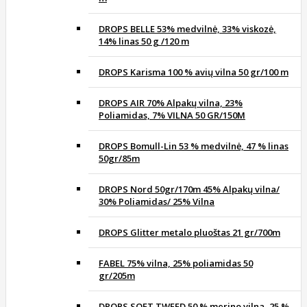
DROPS BELLE 53% medvilnė, 33% viskozė,
14% linas 50 g /120 m
DROPS Karisma 100 % avių vilna 50 gr/100 m
DROPS AIR 70% Alpakų vilna, 23%
Poliamidas, 7% VILNA 50 GR/150M
DROPS Bomull-Lin 53 % medvilnė, 47 % linas
50gr/85m
DROPS Nord 50gr/170m 45% Alpakų vilna/
30% Poliamidas/ 25% Vilna
DROPS Glitter metalo pluoštas 21 gr/700m
FABEL 75% vilna, 25% poliamidas 50
gr/205m
DROPS SOFT TWEED 50 % merino vilna, 25 %