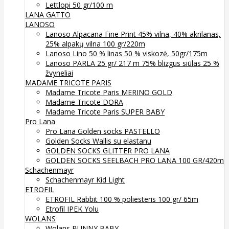
Lettlopi 50 gr/100 m
LANA GATTO
LANOSO
Lanoso Alpacana Fine Print 45% vilna, 40% akrilanas,
25% alpakų vilna 100 gr/220m
Lanoso Lino 50 % linas 50 % viskozė, 50gr/175m
Lanoso PARLA 25 gr/ 217 m 75% blizgus siūlas 25 %
žvyneliai
MADAME TRICOTE PARIS
Madame Tricote Paris MERINO GOLD
Madame Tricote DORA
Madame Tricote Paris SUPER BABY
Pro Lana
Pro Lana Golden socks PASTELLO
Golden Socks Wallis su elastanu
GOLDEN SOCKS GLITTER PRO LANA
GOLDEN SOCKS SEELBACH PRO LANA 100 GR/420m
Schachenmayr
Schachenmayr Kid Light
ETROFIL
ETROFIL Rabbit 100 % poliesteris 100 gr/ 65m
Etrofil IPEK Yolu
WOLANS
Wolans BUNNY BABY