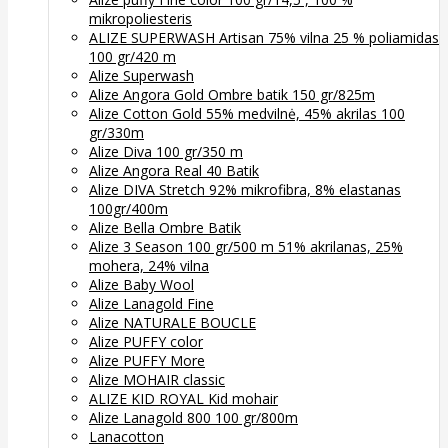
mikropoliesteris
ALIZE SUPERWASH Artisan 75% vilna 25 % poliamidas
100 gr/420 m
Alize Superwash
Alize Angora Gold Ombre batik 150 gr/825m
Alize Cotton Gold 55% medvilnė, 45% akrilas 100
gr/330m
Alize Diva 100 gr/350 m
Alize Angora Real 40 Batik
Alize DIVA Stretch 92% mikrofibra, 8% elastanas
100gr/400m
Alize Bella Ombre Batik
Alize 3 Season 100 gr/500 m 51% akrilanas, 25%
mohera, 24% vilna
Alize Baby Wool
Alize Lanagold Fine
Alize NATURALE BOUCLE
Alize PUFFY color
Alize PUFFY More
Alize MOHAIR classic
ALIZE KID ROYAL Kid mohair
Alize Lanagold 800 100 gr/800m
Lanacotton