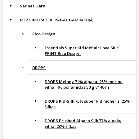
Sadnes Garn
MEZGIMO SIŪLAI PAGAL GAMINTOJĄ
Rico Design
Essentials Super Kid Mohair Love SILK
PRINT Rico Design
DROPS
DROPS Melody 71% alpaka, 25% merino
vilna, 4% poliamidas 50 gr/140 m
DROPS Kid-Silk 75% super kid moheris, 25%
šilkas
DROPS Brushed Alpaca Silk 77% alpakų
vilna, 23% šilkas