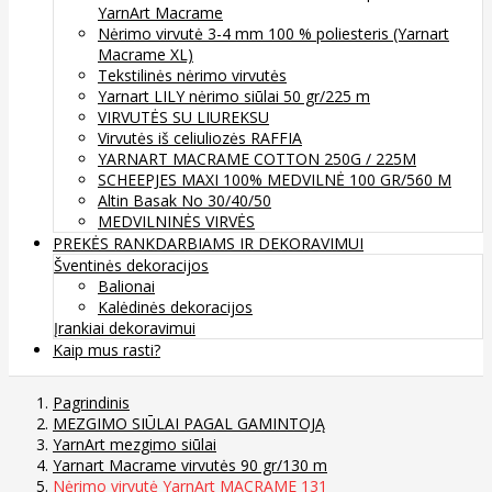
YarnArt Macrame
Nėrimo virvutė 3-4 mm 100 % poliesteris (Yarnart
Macrame XL)
Tekstilinės nėrimo virvutės
Yarnart LILY nėrimo siūlai 50 gr/225 m
VIRVUTĖS SU LIUREKSU
Virvutės iš celiuliozės RAFFIA
YARNART MACRAME COTTON 250G / 225M
SCHEEPJES MAXI 100% MEDVILNĖ 100 GR/560 M
Altin Basak No 30/40/50
MEDVILNINĖS VIRVĖS
PREKĖS RANKDARBIAMS IR DEKORAVIMUI
Šventinės dekoracijos
Balionai
Kalėdinės dekoracijos
Įrankiai dekoravimui
Kaip mus rasti?
Pagrindinis
MEZGIMO SIŪLAI PAGAL GAMINTOJĄ
YarnArt mezgimo siūlai
Yarnart Macrame virvutės 90 gr/130 m
Nėrimo virvutė YarnArt MACRAME 131