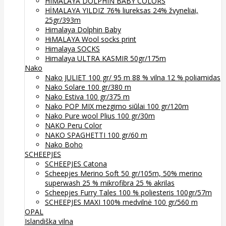
HIMALAYA DOLPHIN BABY COLORS
HİMALAYA YILDIZ 76% liureksas 24% žvyneliai,
25gr/393m
Himalaya Dolphin Baby
HiMALAYA Wool socks print
Himalaya SOCKS
Himalaya ULTRA KASMIR 50gr/175m
Nako
Nako JULIET 100 gr/ 95 m 88 % vilna 12 % poliamidas
Nako Solare 100 gr/380 m
Nako Estiva 100 gr/375 m
Nako POP MIX mezgimo siūlai 100 gr/120m
Nako Pure wool Plius 100 gr/30m
NAKO Peru Color
NAKO SPAGHETTI 100 gr/60 m
Nako Boho
SCHEEPJES
SCHEEPJES Catona
Scheepjes Merino Soft 50 gr/105m, 50% merino
superwash 25 % mikrofibra 25 % akrilas
Scheepjes Furry Tales 100 % poliesteris 100gr/57m
SCHEEPJES MAXI 100% medvilnė 100 gr/560 m
OPAL
Islandiška vilna