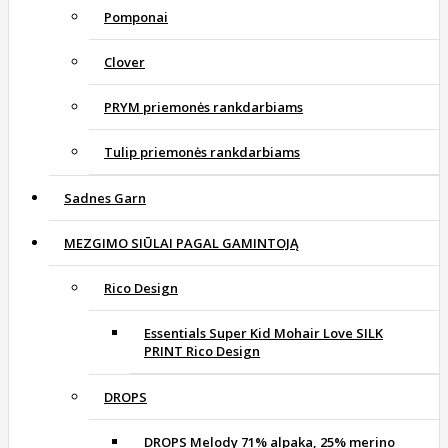
Pomponai
Clover
PRYM priemonės rankdarbiams
Tulip priemonės rankdarbiams
Sadnes Garn
MEZGIMO SIŪLAI PAGAL GAMINTOJĄ
Rico Design
Essentials Super Kid Mohair Love SILK
PRINT Rico Design
DROPS
DROPS Melody 71% alpaka, 25% merino