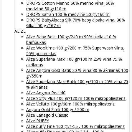
DROPS Cotton Merino 50% merino vilna, 50%
medvilnė 50 g/110 m
DROPS Safran 100 % medvilnė 50 gr/160 m
DROPS BabyAlpaca Silk 70% baby alpaka vilna, 30%
šilkas 50 g /167 m
ALIZE
Alize Baby Best 100 gr/240 m 90% akrilas 10 %
bambukas
Alize Wooltime 100 gr/200 m 75% Superwash vilna,
25% poliamidas
Alize Superlana Maxi 100 gr/100 m 25% vilna 75 %
akrilanas
Alize Angora Gold Batik 20 % vilna 80 % akrilanas 100
gr/550m
Alize Superlana Maxi Batik 100 gr/100 m 25% vilna 75
% akrilanas
Alize Angora Real 40
Alize Softy Plus 100 gr/120 m 100% mikropoliesteris
Alize Velluto 100gr/68m 100% mikropoliesteris
Angora Gold Simli 100 gr / 500 m
Alize Lanagold Classic
Alize PUFFY
Alize puffy Fine 100 gr/14,5 , 100 % mikropoliesteris
Alize puffy Fine color 100 gr/14,5 , 100 %