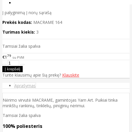
Į palyginimą
Į norų sąrašą
Prekės kodas:
MACRAME 164
Turimas kiekis:
3
Tamsiai žalia spalva
79
€1
su PVM
Turite klausimų apie šią prekę?
Klauskite
Aprašymas
Nėrimo virvutė MACRAME, gamintojas Yarn Art. Puikiai tinka
minkštų rankinių, tinklelių, piniginių nėrimui.
Tamsiai žalia spalva
100% poliesteris