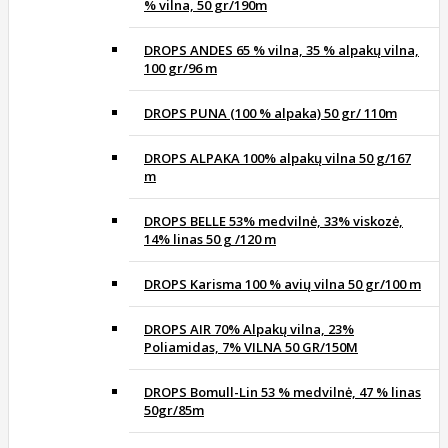
% vilna, 50 gr/190m
DROPS ANDES 65 % vilna, 35 % alpakų vilna,
100 gr/96 m
DROPS PUNA (100 % alpaka) 50 gr/ 110m
DROPS ALPAKA 100% alpakų vilna 50 g/167
m
DROPS BELLE 53% medvilnė, 33% viskozė,
14% linas 50 g /120 m
DROPS Karisma 100 % avių vilna 50 gr/100 m
DROPS AIR 70% Alpakų vilna, 23%
Poliamidas, 7% VILNA 50 GR/150M
DROPS Bomull-Lin 53 % medvilnė, 47 % linas
50gr/85m