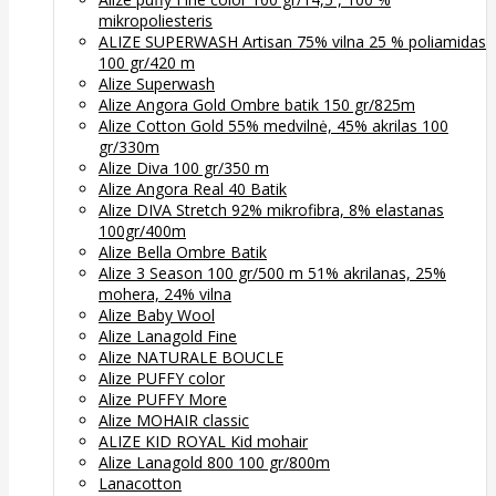
mikropoliesteris
ALIZE SUPERWASH Artisan 75% vilna 25 % poliamidas
100 gr/420 m
Alize Superwash
Alize Angora Gold Ombre batik 150 gr/825m
Alize Cotton Gold 55% medvilnė, 45% akrilas 100
gr/330m
Alize Diva 100 gr/350 m
Alize Angora Real 40 Batik
Alize DIVA Stretch 92% mikrofibra, 8% elastanas
100gr/400m
Alize Bella Ombre Batik
Alize 3 Season 100 gr/500 m 51% akrilanas, 25%
mohera, 24% vilna
Alize Baby Wool
Alize Lanagold Fine
Alize NATURALE BOUCLE
Alize PUFFY color
Alize PUFFY More
Alize MOHAIR classic
ALIZE KID ROYAL Kid mohair
Alize Lanagold 800 100 gr/800m
Lanacotton