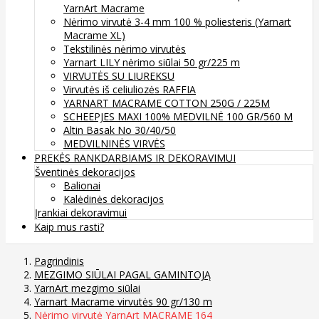
YarnArt Macrame
Nėrimo virvutė 3-4 mm 100 % poliesteris (Yarnart
Macrame XL)
Tekstilinės nėrimo virvutės
Yarnart LILY nėrimo siūlai 50 gr/225 m
VIRVUTĖS SU LIUREKSU
Virvutės iš celiuliozės RAFFIA
YARNART MACRAME COTTON 250G / 225M
SCHEEPJES MAXI 100% MEDVILNĖ 100 GR/560 M
Altin Basak No 30/40/50
MEDVILNINĖS VIRVĖS
PREKĖS RANKDARBIAMS IR DEKORAVIMUI
Šventinės dekoracijos
Balionai
Kalėdinės dekoracijos
Įrankiai dekoravimui
Kaip mus rasti?
Pagrindinis
MEZGIMO SIŪLAI PAGAL GAMINTOJĄ
YarnArt mezgimo siūlai
Yarnart Macrame virvutės 90 gr/130 m
Nėrimo virvutė YarnArt MACRAME 164