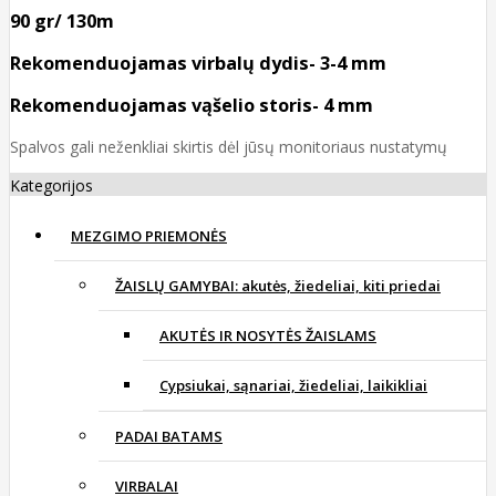
90 gr/ 130m
Rekomenduojamas virbalų dydis- 3-4 mm
Rekomenduojamas vąšelio storis- 4 mm
Spalvos gali neženkliai skirtis dėl jūsų monitoriaus nustatymų
Kategorijos
MEZGIMO PRIEMONĖS
ŽAISLŲ GAMYBAI: akutės, žiedeliai, kiti priedai
AKUTĖS IR NOSYTĖS ŽAISLAMS
Cypsiukai, sąnariai, žiedeliai, laikikliai
PADAI BATAMS
VIRBALAI