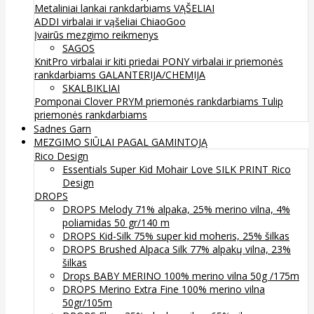
Metaliniai lankai rankdarbiams
VĄŠELIAI
ADDI virbalai ir vąšeliai
ChiaoGoo
Įvairūs mezgimo reikmenys
SAGOS
KnitPro virbalai ir kiti priedai
PONY virbalai ir priemonės
rankdarbiams
GALANTERIJA/CHEMIJA
SKALBIKLIAI
Pomponai
Clover
PRYM priemonės rankdarbiams
Tulip
priemonės rankdarbiams
Sadnes Garn
MEZGIMO SIŪLAI PAGAL GAMINTOJĄ
Rico Design
Essentials Super Kid Mohair Love SILK PRINT Rico
Design
DROPS
DROPS Melody 71% alpaka, 25% merino vilna, 4%
poliamidas 50 gr/140 m
DROPS Kid-Silk 75% super kid moheris, 25% šilkas
DROPS Brushed Alpaca Silk 77% alpakų vilna, 23%
šilkas
Drops BABY MERINO 100% merino vilna 50g /175m
DROPS Merino Extra Fine 100% merino vilna
50gr/105m