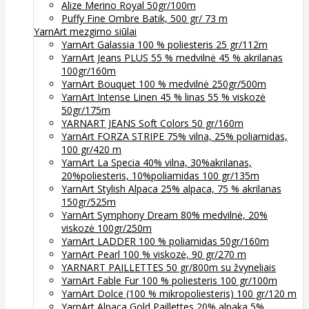
Alize Merino Royal 50gr/100m
Puffy Fine Ombre Batik, 500 gr/ 73 m
YarnArt mezgimo siūlai
YarnArt Galassia 100 % poliesteris 25 gr/112m
YarnArt Jeans PLUS 55 % medvilnė 45 % akrilanas
100gr/160m
YarnArt Bouquet 100 % medvilnė 250gr/500m
YarnArt Intense Linen 45 % linas 55 % viskozė
50gr/175m
YARNART JEANS Soft Colors 50 gr/160m
YarnArt FORZA STRIPE 75% vilna, 25% poliamidas,
100 gr/420 m
YarnArt La Specia 40% vilna, 30%akrilanas,
20%poliesteris, 10%poliamidas 100 gr/135m
YarnArt Stylish Alpaca 25% alpaca, 75 % akrilanas
150gr/525m
YarnArt Symphony Dream 80% medvilnė, 20%
viskozė 100gr/250m
YarnArt LADDER 100 % poliamidas 50gr/160m
YarnArt Pearl 100 % viskozė, 90 gr/270 m
YARNART PAILLETTES 50 gr/800m su žvyneliais
YarnArt Fable Fur 100 % poliesteris 100 gr/100m
YarnArt Dolce (100 % mikropoliesteris) 100 gr/120 m
YarnArt Alpaca Gold Paillettes 20% alpaka 5%