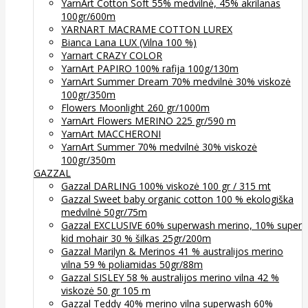
YarnArt Cotton Soft 55% medvilnė, 45% akrilanas
100gr/600m
YARNART MACRAME COTTON LUREX
Bianca Lana LUX (Vilna 100 %)
Yarnart CRAZY COLOR
YarnArt PAPIRO 100% rafija 100g/130m
YarnArt Summer Dream 70% medvilnė 30% viskozė
100gr/350m
Flowers Moonlight 260 gr/1000m
YarnArt Flowers MERINO 225 gr/590 m
YarnArt MACCHERONI
YarnArt Summer 70% medvilnė 30% viskozė
100gr/350m
GAZZAL
Gazzal DARLING 100% viskozė 100 gr / 315 mt
Gazzal Sweet baby organic cotton 100 % ekologiška
medvilnė 50gr/75m
Gazzal EXCLUSIVE 60% superwash merino, 10% super
kid mohair 30 % šilkas 25gr/200m
Gazzal Marilyn & Merinos 41 % australijos merino
vilna 59 % poliamidas 50gr/88m
Gazzal SISLEY 58 % australijos merino vilna 42 %
viskozė 50 gr 105 m
Gazzal Teddy 40% merino vilna superwash 60%