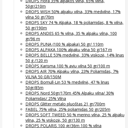
DROPS Flora 35% alpakos vilna, 65% vilna,
50gr/210m
DROPS WISH 50% alpakų vilna, 33% medvilnė, 17%
vilna 50 gr/70m
DROPS SKY 74 % Alpaka, 18 % poliamidas, 8 % vilna,
50 gr/190m
DROPS ANDES 65 % vilna, 35 % alpakų vilna, 100
gr/96 m
DROPS PUNA (100 % alpaka) 50 gr/ 110m
DROPS ALPAKA 100% alpakų vilna 50 g/167 m
DROPS BELLE 53% medvilnė, 33% viskozė, 14% linas
50 g /120 m
DROPS Karisma 100 % avių vilna 50 gr/100 m
DROPS AIR 70% Alpakų vilna, 23% Poliamidas, 7%
VILNA 50 GR/150M
DROPS Bomull-Lin 53 % medvilnė, 47 % linas
50gr/85m
DROPS Nord 50gr/170m 45% Alpakų vilna/ 30%
Poliamidas/ 25% Vilna
DROPS Glitter metalo pluoštas 21 gr/700m
FABEL 75% vilna, 25% poliamidas 50 gr/205m
DROPS SOFT TWEED 50 % merino vilna, 25 % alpakų
vilna, 25 % viskozė, 50 gr/130 m
DROPS POLARIS 100 gr/36m 100 % vilna