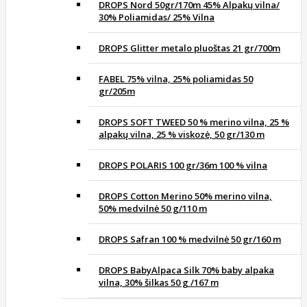
DROPS Nord 50gr/170m 45% Alpakų vilna/
30% Poliamidas/ 25% Vilna
DROPS Glitter metalo pluoštas 21 gr/700m
FABEL 75% vilna, 25% poliamidas 50
gr/205m
DROPS SOFT TWEED 50 % merino vilna, 25 %
alpakų vilna, 25 % viskozė, 50 gr/130 m
DROPS POLARIS 100 gr/36m 100 % vilna
DROPS Cotton Merino 50% merino vilna,
50% medvilnė 50 g/110 m
DROPS Safran 100 % medvilnė 50 gr/160 m
DROPS BabyAlpaca Silk 70% baby alpaka
vilna, 30% šilkas 50 g /167 m