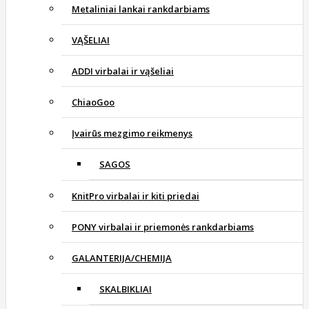
Metaliniai lankai rankdarbiams
VĄŠELIAI
ADDI virbalai ir vąšeliai
ChiaoGoo
Įvairūs mezgimo reikmenys
SAGOS
KnitPro virbalai ir kiti priedai
PONY virbalai ir priemonės rankdarbiams
GALANTERIJA/CHEMIJA
SKALBIKLIAI