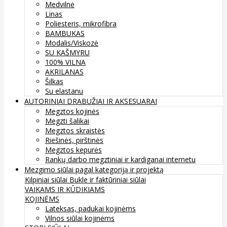
Medvilnė
Linas
Poliesteris, mikrofibra
BAMBUKAS
Modalis/Viskozė
SU KAŠMYRU
100% VILNA
AKRILANAS
Šilkas
Su elastanu
AUTORINIAI DRABUŽIAI IR AKSESUARAI
Megztos kojinės
Megzti šalikai
Megztos skraistės
Riešinės, pirštinės
Megztos kepurės
Rankų darbo megztiniai ir kardiganai internetu
Mezgimo siūlai pagal kategoriją ir projektą
Kilpiniai siūlai
Bukle ir faktūriniai siūlai
VAIKAMS IR KŪDIKIAMS
KOJINĖMS
Lateksas, padukai kojinėms
Vilnos siūlai kojinėms