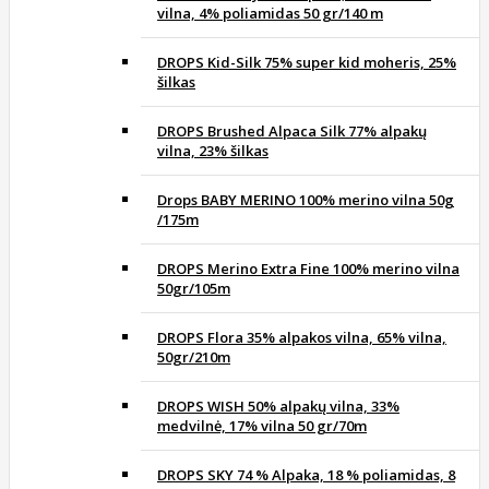
vilna, 4% poliamidas 50 gr/140 m
DROPS Kid-Silk 75% super kid moheris, 25%
šilkas
DROPS Brushed Alpaca Silk 77% alpakų
vilna, 23% šilkas
Drops BABY MERINO 100% merino vilna 50g
/175m
DROPS Merino Extra Fine 100% merino vilna
50gr/105m
DROPS Flora 35% alpakos vilna, 65% vilna,
50gr/210m
DROPS WISH 50% alpakų vilna, 33%
medvilnė, 17% vilna 50 gr/70m
DROPS SKY 74 % Alpaka, 18 % poliamidas, 8