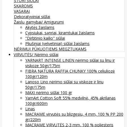
STORI SIŪLAI
SKAROMS
VASARAI
Dekoratyviniai siūlai
Žaislų gamybai/ Amigurumi
Akytės žaislams
Cypsiukai, sąnriai, kiramtukai žaislams
"Dirbtinio kailio" siūlai
Pliušiniai (velvetiniai) siūlai žaislams
NĖRIMUI
PŪKUOTIEMS MEGZTUKAMS
VIRVUTĖS/ Nėrimo siūlai
YARNART INTENSE LINEN nėrimo siūlai su linu ir
viskoze 50gr/175m
FIBRA NATURA RAFFIA CHUNKY 100% celiuliozė
100gr/120m
Lanoso Lino nėrimo siūlai su viskoze ir linu
50gr/175m
MAXI nėrimo siūlai 100 gr
YarnArt Cotton Soft 55% medvilnė, 45% akrilanas
100gr/600m
Linas
MACRAME virvutės su blizgesiu, 4 mm, 100 % PP 200
gr/220m
MACRAME VIRVUTĖS 2-3 mm, 100 % poliesteris