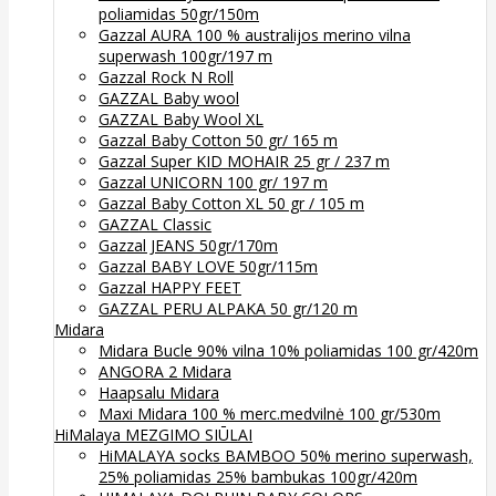
poliamidas 50gr/150m
Gazzal AURA 100 % australijos merino vilna
superwash 100gr/197 m
Gazzal Rock N Roll
GAZZAL Baby wool
GAZZAL Baby Wool XL
Gazzal Baby Cotton 50 gr/ 165 m
Gazzal Super KID MOHAIR 25 gr / 237 m
Gazzal UNICORN 100 gr/ 197 m
Gazzal Baby Cotton XL 50 gr / 105 m
GAZZAL Classic
Gazzal JEANS 50gr/170m
Gazzal BABY LOVE 50gr/115m
Gazzal HAPPY FEET
GAZZAL PERU ALPAKA 50 gr/120 m
Midara
Midara Bucle 90% vilna 10% poliamidas 100 gr/420m
ANGORA 2 Midara
Haapsalu Midara
Maxi Midara 100 % merc.medvilnė 100 gr/530m
HiMalaya MEZGIMO SIŪLAI
HiMALAYA socks BAMBOO 50% merino superwash,
25% poliamidas 25% bambukas 100gr/420m