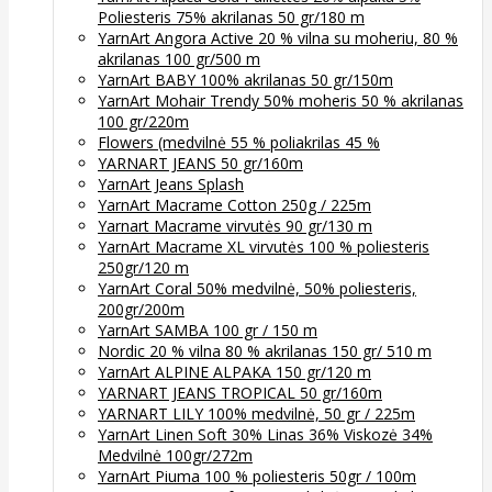
Poliesteris 75% akrilanas 50 gr/180 m
YarnArt Angora Active 20 % vilna su moheriu, 80 %
akrilanas 100 gr/500 m
YarnArt BABY 100% akrilanas 50 gr/150m
YarnArt Mohair Trendy 50% moheris 50 % akrilanas
100 gr/220m
Flowers (medvilnė 55 % poliakrilas 45 %
YARNART JEANS 50 gr/160m
YarnArt Jeans Splash
YarnArt Macrame Cotton 250g / 225m
Yarnart Macrame virvutės 90 gr/130 m
YarnArt Macrame XL virvutės 100 % poliesteris
250gr/120 m
YarnArt Coral 50% medvilnė, 50% poliesteris,
200gr/200m
YarnArt SAMBA 100 gr / 150 m
Nordic 20 % vilna 80 % akrilanas 150 gr/ 510 m
YarnArt ALPINE ALPAKA 150 gr/120 m
YARNART JEANS TROPICAL 50 gr/160m
YARNART LILY 100% medvilnė, 50 gr / 225m
YarnArt Linen Soft 30% Linas 36% Viskozė 34%
Medvilnė 100gr/272m
YarnArt Piuma 100 % poliesteris 50gr / 100m