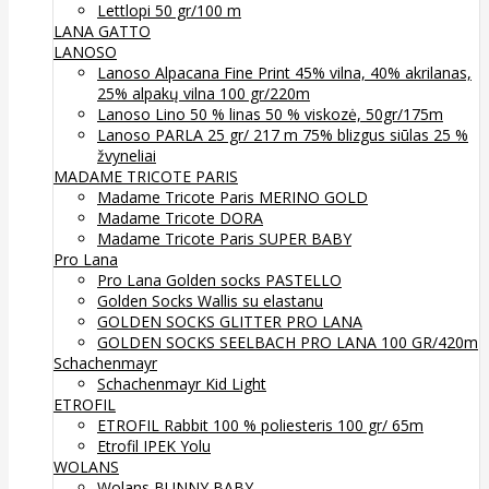
Lettlopi 50 gr/100 m
LANA GATTO
LANOSO
Lanoso Alpacana Fine Print 45% vilna, 40% akrilanas,
25% alpakų vilna 100 gr/220m
Lanoso Lino 50 % linas 50 % viskozė, 50gr/175m
Lanoso PARLA 25 gr/ 217 m 75% blizgus siūlas 25 %
žvyneliai
MADAME TRICOTE PARIS
Madame Tricote Paris MERINO GOLD
Madame Tricote DORA
Madame Tricote Paris SUPER BABY
Pro Lana
Pro Lana Golden socks PASTELLO
Golden Socks Wallis su elastanu
GOLDEN SOCKS GLITTER PRO LANA
GOLDEN SOCKS SEELBACH PRO LANA 100 GR/420m
Schachenmayr
Schachenmayr Kid Light
ETROFIL
ETROFIL Rabbit 100 % poliesteris 100 gr/ 65m
Etrofil IPEK Yolu
WOLANS
Wolans BUNNY BABY