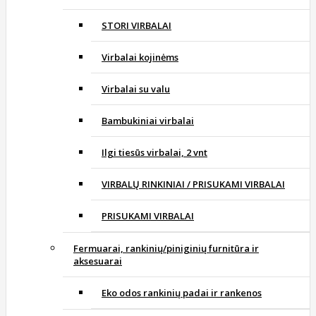
STORI VIRBALAI
Virbalai kojinėms
Virbalai su valu
Bambukiniai virbalai
Ilgi tiesūs virbalai, 2 vnt
VIRBALŲ RINKINIAI / PRISUKAMI VIRBALAI
PRISUKAMI VIRBALAI
Fermuarai, rankinių/piniginių furnitūra ir
aksesuarai
Eko odos rankinių padai ir rankenos