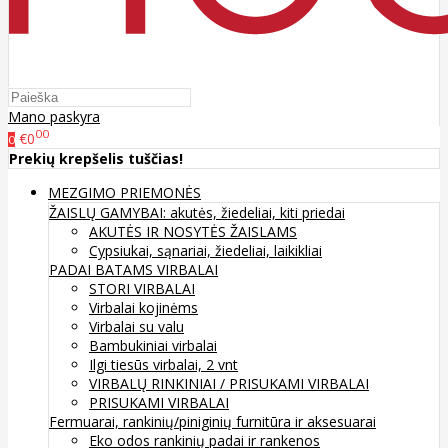
Mano paskyra
00
€0
0
Prekių krepšelis tuščias!
MEZGIMO PRIEMONĖS
ŽAISLŲ GAMYBAI: akutės, žiedeliai, kiti priedai
AKUTĖS IR NOSYTĖS ŽAISLAMS
Cypsiukai, sąnariai, žiedeliai, laikikliai
PADAI BATAMS
VIRBALAI
STORI VIRBALAI
Virbalai kojinėms
Virbalai su valu
Bambukiniai virbalai
Ilgi tiesūs virbalai, 2 vnt
VIRBALŲ RINKINIAI / PRISUKAMI VIRBALAI
PRISUKAMI VIRBALAI
Fermuarai, rankinių/piniginių furnitūra ir aksesuarai
Eko odos rankinių padai ir rankenos