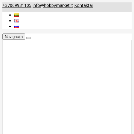
+37069931105
info@hobbymarket.lt
Kontaktai
Navigacija