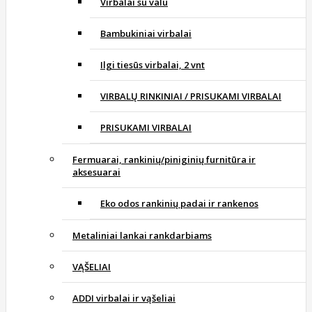
Virbalai su valu
Bambukiniai virbalai
Ilgi tiesūs virbalai, 2 vnt
VIRBALŲ RINKINIAI / PRISUKAMI VIRBALAI
PRISUKAMI VIRBALAI
Fermuarai, rankinių/piniginių furnitūra ir
aksesuarai
Eko odos rankinių padai ir rankenos
Metaliniai lankai rankdarbiams
VĄŠELIAI
ADDI virbalai ir vąšeliai