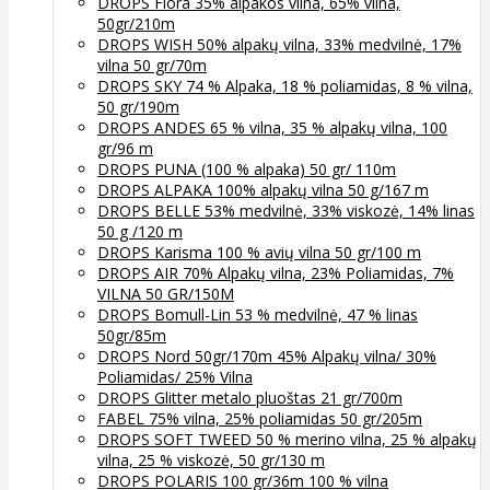
DROPS Flora 35% alpakos vilna, 65% vilna,
50gr/210m
DROPS WISH 50% alpakų vilna, 33% medvilnė, 17%
vilna 50 gr/70m
DROPS SKY 74 % Alpaka, 18 % poliamidas, 8 % vilna,
50 gr/190m
DROPS ANDES 65 % vilna, 35 % alpakų vilna, 100
gr/96 m
DROPS PUNA (100 % alpaka) 50 gr/ 110m
DROPS ALPAKA 100% alpakų vilna 50 g/167 m
DROPS BELLE 53% medvilnė, 33% viskozė, 14% linas
50 g /120 m
DROPS Karisma 100 % avių vilna 50 gr/100 m
DROPS AIR 70% Alpakų vilna, 23% Poliamidas, 7%
VILNA 50 GR/150M
DROPS Bomull-Lin 53 % medvilnė, 47 % linas
50gr/85m
DROPS Nord 50gr/170m 45% Alpakų vilna/ 30%
Poliamidas/ 25% Vilna
DROPS Glitter metalo pluoštas 21 gr/700m
FABEL 75% vilna, 25% poliamidas 50 gr/205m
DROPS SOFT TWEED 50 % merino vilna, 25 % alpakų
vilna, 25 % viskozė, 50 gr/130 m
DROPS POLARIS 100 gr/36m 100 % vilna