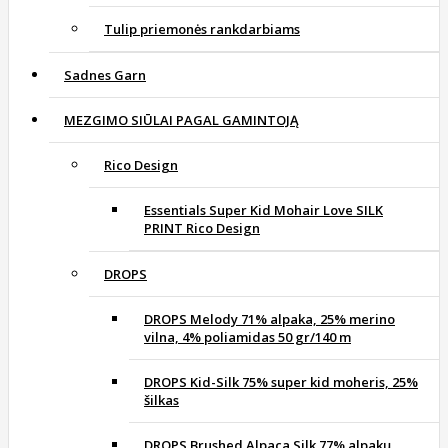
Tulip priemonės rankdarbiams
Sadnes Garn
MEZGIMO SIŪLAI PAGAL GAMINTOJĄ
Rico Design
Essentials Super Kid Mohair Love SILK
PRINT Rico Design
DROPS
DROPS Melody 71% alpaka, 25% merino
vilna, 4% poliamidas 50 gr/140 m
DROPS Kid-Silk 75% super kid moheris, 25%
šilkas
DROPS Brushed Alpaca Silk 77% alpakų