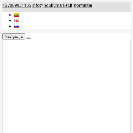
+37069931105
info@hobbymarket.lt
Kontaktai
Navigacija