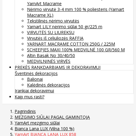
YarnArt Macrame
Nėrimo virvutė 3-4 mm 100 % poliesteris (Yarnart
Macrame XL)
Tekstilinės nėrimo virvutės
Yarnart LILY nėrimo siūlai 50 gr/225 m
VIRVUTĖS SU LIUREKSU
Virvutės iš celiuliozės RAFFIA
YARNART MACRAME COTTON 250G / 225M
SCHEEPJES MAXI 100% MEDVILNĖ 100 GR/560 M
Altin Basak No 30/40/50
MEDVILNINĖS VIRVĖS
PREKĖS RANKDARBIAMS IR DEKORAVIMUI
Šventinės dekoracijos
Balionai
Kalėdinės dekoracijos
Įrankiai dekoravimui
Kaip mus rasti?
Pagrindinis
MEZGIMO SIŪLAI PAGAL GAMINTOJĄ
YarnArt mezgimo siūlai
Bianca Lana LUX (Vilna 100 %)
YarnArt BIANCA LANA LUX 858