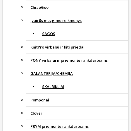
ChiaoGoo
Įvairūs mezgimo reikmenys
SAGOS
KnitPro virbalai ir kiti priedai
PONY virbalai ir priemonės rankdarbiams
GALANTERIJA/CHEMIJA
SKALBIKLIAI
Pomponai
Clover
PRYM priemonės rankdarbiams