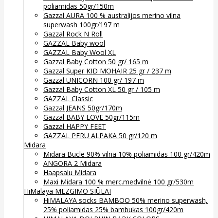
poliamidas 50gr/150m
Gazzal AURA 100 % australijos merino vilna
superwash 100gr/197 m
Gazzal Rock N Roll
GAZZAL Baby wool
GAZZAL Baby Wool XL
Gazzal Baby Cotton 50 gr/ 165 m
Gazzal Super KID MOHAIR 25 gr / 237 m
Gazzal UNICORN 100 gr/ 197 m
Gazzal Baby Cotton XL 50 gr / 105 m
GAZZAL Classic
Gazzal JEANS 50gr/170m
Gazzal BABY LOVE 50gr/115m
Gazzal HAPPY FEET
GAZZAL PERU ALPAKA 50 gr/120 m
Midara
Midara Bucle 90% vilna 10% poliamidas 100 gr/420m
ANGORA 2 Midara
Haapsalu Midara
Maxi Midara 100 % merc.medvilnė 100 gr/530m
HiMalaya MEZGIMO SIŪLAI
HiMALAYA socks BAMBOO 50% merino superwash,
25% poliamidas 25% bambukas 100gr/420m