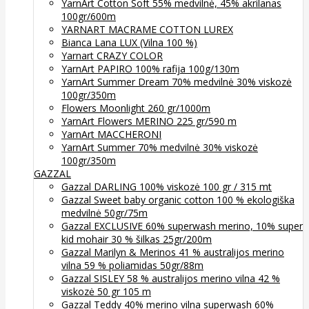
YarnArt Cotton Soft 55% medvilnė, 45% akrilanas
100gr/600m
YARNART MACRAME COTTON LUREX
Bianca Lana LUX (Vilna 100 %)
Yarnart CRAZY COLOR
YarnArt PAPIRO 100% rafija 100g/130m
YarnArt Summer Dream 70% medvilnė 30% viskozė
100gr/350m
Flowers Moonlight 260 gr/1000m
YarnArt Flowers MERINO 225 gr/590 m
YarnArt MACCHERONI
YarnArt Summer 70% medvilnė 30% viskozė
100gr/350m
GAZZAL
Gazzal DARLING 100% viskozė 100 gr / 315 mt
Gazzal Sweet baby organic cotton 100 % ekologiška
medvilnė 50gr/75m
Gazzal EXCLUSIVE 60% superwash merino, 10% super
kid mohair 30 % šilkas 25gr/200m
Gazzal Marilyn & Merinos 41 % australijos merino
vilna 59 % poliamidas 50gr/88m
Gazzal SISLEY 58 % australijos merino vilna 42 %
viskozė 50 gr 105 m
Gazzal Teddy 40% merino vilna superwash 60%