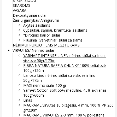
STORI SIŪLAI
SKAROMS
VASARAI
Dekoratyviniai siūlai
Žaislų gamybai/ Amigurumi
Akytės žaislams
Cypsiukai, sąnriai, kiramtukai žaislams
"Dirbtinio kailio" siūlai
Pliušiniai (velvetiniai) siūlai žaislams
NĖRIMUI
PŪKUOTIEMS MEGZTUKAMS
VIRVUTĖS/ Nėrimo siūlai
YARNART INTENSE LINEN nėrimo siūlai su linu ir
viskoze 50gr/175m
FIBRA NATURA RAFFIA CHUNKY 100% celiuliozė
100gr/120m
Lanoso Lino nėrimo siūlai su viskoze ir linu
50gr/175m
MAXI nėrimo siūlai 100 gr
YarnArt Cotton Soft 55% medvilnė, 45% akrilanas
100gr/600m
Linas
MACRAME virvutės su blizgesiu, 4 mm, 100 % PP 200
gr/220m
MACRAME VIRVUTĖS 2-3 mm, 100 % poliesteris