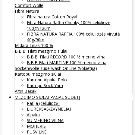
Comfort Wolle
Fibra Natura
Fibra natura Cotton Royal
Fibra Natura Raffia Chunky 100% celiuliozė
100gr/120m
FİBRA NATURA RAFFİA 100% celiuliozės virvutė
40g/90m
Midara Linas 100 %
B.B.B. Filati mezgimo siūlai
B.B.B. Filati RECORD 100 % merino vilna
B.B.B Filati MARTINE 100 % merino vilna
Sockenwolle superwash
OnLine (Vokietija)
Kartopu mezgimo siūlai
Kartopu Alpaka Polo
Kartopu Sock Yarn
Altin Basak
MEZGIMO SIŪLAI PAGAL SUDĖTĮ
Rafija (celiuliozė)
LIUREKSAS/ŽVYNELIAI
Alpaka
SU MERINO VILNA
MOHERIS
PUSVILNĖ