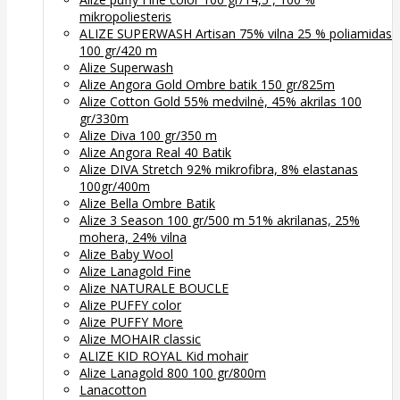
mikropoliesteris
ALIZE SUPERWASH Artisan 75% vilna 25 % poliamidas
100 gr/420 m
Alize Superwash
Alize Angora Gold Ombre batik 150 gr/825m
Alize Cotton Gold 55% medvilnė, 45% akrilas 100
gr/330m
Alize Diva 100 gr/350 m
Alize Angora Real 40 Batik
Alize DIVA Stretch 92% mikrofibra, 8% elastanas
100gr/400m
Alize Bella Ombre Batik
Alize 3 Season 100 gr/500 m 51% akrilanas, 25%
mohera, 24% vilna
Alize Baby Wool
Alize Lanagold Fine
Alize NATURALE BOUCLE
Alize PUFFY color
Alize PUFFY More
Alize MOHAIR classic
ALIZE KID ROYAL Kid mohair
Alize Lanagold 800 100 gr/800m
Lanacotton