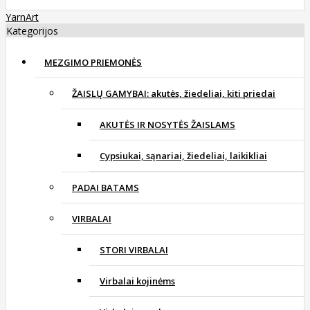
YarnArt
Kategorijos
MEZGIMO PRIEMONĖS
ŽAISLŲ GAMYBAI: akutės, žiedeliai, kiti priedai
AKUTĖS IR NOSYTĖS ŽAISLAMS
Cypsiukai, sąnariai, žiedeliai, laikikliai
PADAI BATAMS
VIRBALAI
STORI VIRBALAI
Virbalai kojinėms