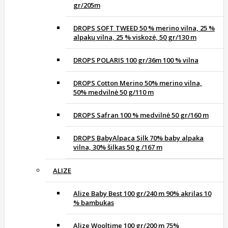
gr/205m
DROPS SOFT TWEED 50 % merino vilna, 25 %
alpakų vilna, 25 % viskozė, 50 gr/130 m
DROPS POLARIS 100 gr/36m 100 % vilna
DROPS Cotton Merino 50% merino vilna,
50% medvilnė 50 g/110 m
DROPS Safran 100 % medvilnė 50 gr/160 m
DROPS BabyAlpaca Silk 70% baby alpaka
vilna, 30% šilkas 50 g /167 m
ALIZE
Alize Baby Best 100 gr/240 m 90% akrilas 10
% bambukas
Alize Wooltime 100 gr/200 m 75%