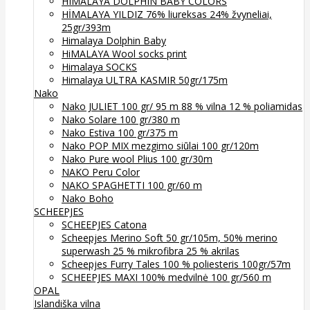
HIMALAYA DOLPHIN BABY COLORS
HİMALAYA YILDIZ 76% liureksas 24% žvyneliai,
25gr/393m
Himalaya Dolphin Baby
HiMALAYA Wool socks print
Himalaya SOCKS
Himalaya ULTRA KASMIR 50gr/175m
Nako
Nako JULIET 100 gr/ 95 m 88 % vilna 12 % poliamidas
Nako Solare 100 gr/380 m
Nako Estiva 100 gr/375 m
Nako POP MIX mezgimo siūlai 100 gr/120m
Nako Pure wool Plius 100 gr/30m
NAKO Peru Color
NAKO SPAGHETTI 100 gr/60 m
Nako Boho
SCHEEPJES
SCHEEPJES Catona
Scheepjes Merino Soft 50 gr/105m, 50% merino
superwash 25 % mikrofibra 25 % akrilas
Scheepjes Furry Tales 100 % poliesteris 100gr/57m
SCHEEPJES MAXI 100% medvilnė 100 gr/560 m
OPAL
Islandiška vilna