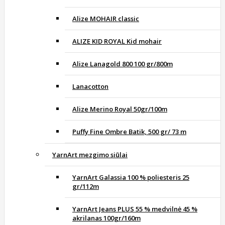
Alize MOHAIR classic
ALIZE KID ROYAL Kid mohair
Alize Lanagold 800 100 gr/800m
Lanacotton
Alize Merino Royal 50gr/100m
Puffy Fine Ombre Batik, 500 gr/ 73 m
YarnArt mezgimo siūlai
YarnArt Galassia 100 % poliesteris 25
gr/112m
YarnArt Jeans PLUS 55 % medvilnė 45 %
akrilanas 100gr/160m