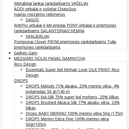
Metaliniai lankai rankdarbiams
VĄŠELIAI
ADDI virbalai ir vąšeliai
ChiaoGoo
Įvairūs mezgimo reikmenys
SAGOS
KnitPro virbalai ir kiti priedai
PONY virbalai ir priemonės
rankdarbiams
GALANTERIJA/CHEMIJA
SKALBIKLIAI
Pomponai
Clover
PRYM priemonės rankdarbiams
Tulip
priemonės rankdarbiams
Sadnes Garn
MEZGIMO SIŪLAI PAGAL GAMINTOJĄ
Rico Design
Essentials Super Kid Mohair Love SILK PRINT Rico
Design
DROPS
DROPS Melody 71% alpaka, 25% merino vilna, 4%
poliamidas 50 gr/140 m
DROPS Kid-Silk 75% super kid moheris, 25% šilkas
DROPS Brushed Alpaca Silk 77% alpakų vilna, 23%
šilkas
Drops BABY MERINO 100% merino vilna 50g /175m
DROPS Merino Extra Fine 100% merino vilna
50gr/105m