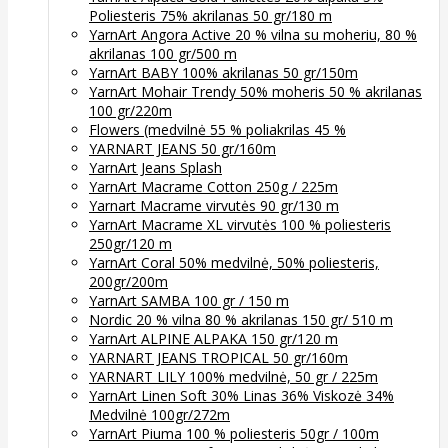
Poliesteris 75% akrilanas 50 gr/180 m
YarnArt Angora Active 20 % vilna su moheriu, 80 %
akrilanas 100 gr/500 m
YarnArt BABY 100% akrilanas 50 gr/150m
YarnArt Mohair Trendy 50% moheris 50 % akrilanas
100 gr/220m
Flowers (medvilnė 55 % poliakrilas 45 %
YARNART JEANS 50 gr/160m
YarnArt Jeans Splash
YarnArt Macrame Cotton 250g / 225m
Yarnart Macrame virvutės 90 gr/130 m
YarnArt Macrame XL virvutės 100 % poliesteris
250gr/120 m
YarnArt Coral 50% medvilnė, 50% poliesteris,
200gr/200m
YarnArt SAMBA 100 gr / 150 m
Nordic 20 % vilna 80 % akrilanas 150 gr/ 510 m
YarnArt ALPINE ALPAKA 150 gr/120 m
YARNART JEANS TROPICAL 50 gr/160m
YARNART LILY 100% medvilnė, 50 gr / 225m
YarnArt Linen Soft 30% Linas 36% Viskozė 34%
Medvilnė 100gr/272m
YarnArt Piuma 100 % poliesteris 50gr / 100m