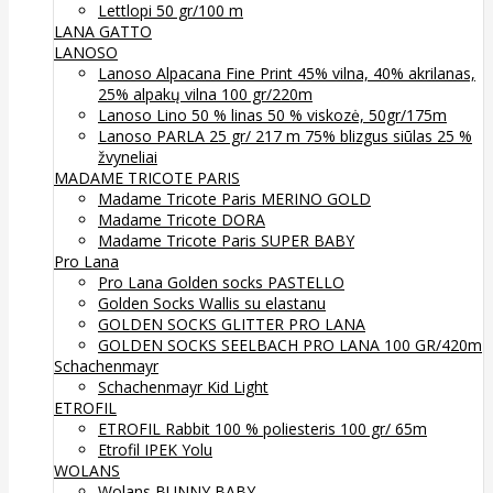
Lettlopi 50 gr/100 m
LANA GATTO
LANOSO
Lanoso Alpacana Fine Print 45% vilna, 40% akrilanas,
25% alpakų vilna 100 gr/220m
Lanoso Lino 50 % linas 50 % viskozė, 50gr/175m
Lanoso PARLA 25 gr/ 217 m 75% blizgus siūlas 25 %
žvyneliai
MADAME TRICOTE PARIS
Madame Tricote Paris MERINO GOLD
Madame Tricote DORA
Madame Tricote Paris SUPER BABY
Pro Lana
Pro Lana Golden socks PASTELLO
Golden Socks Wallis su elastanu
GOLDEN SOCKS GLITTER PRO LANA
GOLDEN SOCKS SEELBACH PRO LANA 100 GR/420m
Schachenmayr
Schachenmayr Kid Light
ETROFIL
ETROFIL Rabbit 100 % poliesteris 100 gr/ 65m
Etrofil IPEK Yolu
WOLANS
Wolans BUNNY BABY