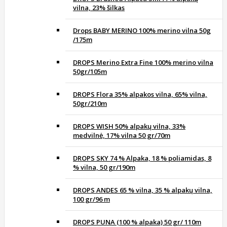
vilna, 23% šilkas
Drops BABY MERINO 100% merino vilna 50g
/175m
DROPS Merino Extra Fine 100% merino vilna
50gr/105m
DROPS Flora 35% alpakos vilna, 65% vilna,
50gr/210m
DROPS WISH 50% alpakų vilna, 33%
medvilnė, 17% vilna 50 gr/70m
DROPS SKY 74 % Alpaka, 18 % poliamidas, 8
% vilna, 50 gr/190m
DROPS ANDES 65 % vilna, 35 % alpakų vilna,
100 gr/96 m
DROPS PUNA (100 % alpaka) 50 gr/ 110m