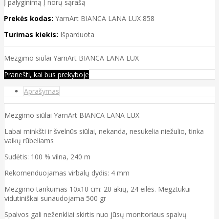
Į palyginimą
Į norų sąrašą
Prekės kodas:
YarnArt BIANCA LANA LUX 858
Turimas kiekis:
Išparduota
Mezgimo siūlai YarnArt BIANCA LANA LUX
Pranešti, kai bus prekyboje
Aprašymas
Mezgimo siūlai YarnArt BIANCA LANA LUX
Labai minkšti ir švelnūs siūlai, nekanda, nesukelia niežulio, tinka
vaikų rūbeliams
Sudėtis: 100 % vilna, 240 m
Rekomenduojamas virbalų dydis: 4 mm
Mezgimo tankumas 10x10 cm: 20 akių, 24 eilės. Megztukui
vidutiniškai sunaudojama 500 gr
Spalvos gali neženkliai skirtis nuo jūsų monitoriaus spalvų