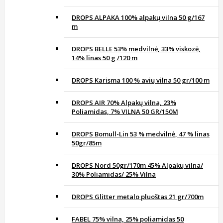
DROPS ALPAKA 100% alpakų vilna 50 g/167
m
DROPS BELLE 53% medvilnė, 33% viskozė,
14% linas 50 g /120 m
DROPS Karisma 100 % avių vilna 50 gr/100 m
DROPS AIR 70% Alpakų vilna, 23%
Poliamidas, 7% VILNA 50 GR/150M
DROPS Bomull-Lin 53 % medvilnė, 47 % linas
50gr/85m
DROPS Nord 50gr/170m 45% Alpakų vilna/
30% Poliamidas/ 25% Vilna
DROPS Glitter metalo pluoštas 21 gr/700m
FABEL 75% vilna, 25% poliamidas 50