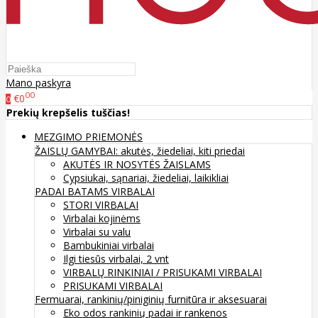
Mano paskyra
00
€0
0
Prekių krepšelis tuščias!
MEZGIMO PRIEMONĖS
ŽAISLŲ GAMYBAI: akutės, žiedeliai, kiti priedai
AKUTĖS IR NOSYTĖS ŽAISLAMS
Cypsiukai, sąnariai, žiedeliai, laikikliai
PADAI BATAMS
VIRBALAI
STORI VIRBALAI
Virbalai kojinėms
Virbalai su valu
Bambukiniai virbalai
Ilgi tiesūs virbalai, 2 vnt
VIRBALŲ RINKINIAI / PRISUKAMI VIRBALAI
PRISUKAMI VIRBALAI
Fermuarai, rankinių/piniginių furnitūra ir aksesuarai
Eko odos rankinių padai ir rankenos