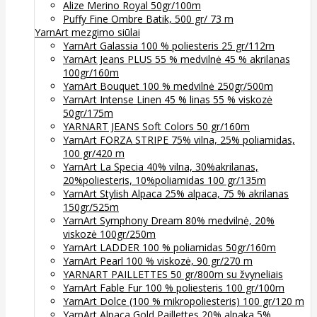
Alize Merino Royal 50gr/100m
Puffy Fine Ombre Batik, 500 gr/ 73 m
YarnArt mezgimo siūlai
YarnArt Galassia 100 % poliesteris 25 gr/112m
YarnArt Jeans PLUS 55 % medvilnė 45 % akrilanas
100gr/160m
YarnArt Bouquet 100 % medvilnė 250gr/500m
YarnArt Intense Linen 45 % linas 55 % viskozė
50gr/175m
YARNART JEANS Soft Colors 50 gr/160m
YarnArt FORZA STRIPE 75% vilna, 25% poliamidas,
100 gr/420 m
YarnArt La Specia 40% vilna, 30%akrilanas,
20%poliesteris, 10%poliamidas 100 gr/135m
YarnArt Stylish Alpaca 25% alpaca, 75 % akrilanas
150gr/525m
YarnArt Symphony Dream 80% medvilnė, 20%
viskozė 100gr/250m
YarnArt LADDER 100 % poliamidas 50gr/160m
YarnArt Pearl 100 % viskozė, 90 gr/270 m
YARNART PAILLETTES 50 gr/800m su žvyneliais
YarnArt Fable Fur 100 % poliesteris 100 gr/100m
YarnArt Dolce (100 % mikropoliesteris) 100 gr/120 m
YarnArt Alpaca Gold Paillettes 20% alpaka 5%