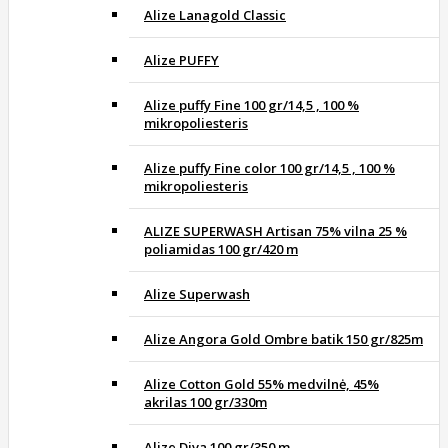
Alize Lanagold Classic
Alize PUFFY
Alize puffy Fine 100 gr/14,5 , 100 %
mikropoliesteris
Alize puffy Fine color 100 gr/14,5 , 100 %
mikropoliesteris
ALIZE SUPERWASH Artisan 75% vilna 25 %
poliamidas 100 gr/420 m
Alize Superwash
Alize Angora Gold Ombre batik 150 gr/825m
Alize Cotton Gold 55% medvilnė, 45%
akrilas 100 gr/330m
Alize Diva 100 gr/350 m