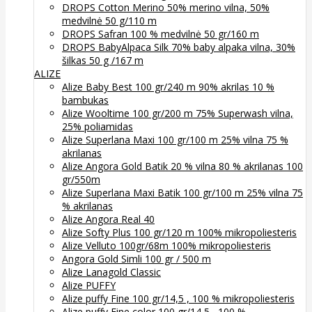
DROPS Cotton Merino 50% merino vilna, 50%
medvilnė 50 g/110 m
DROPS Safran 100 % medvilnė 50 gr/160 m
DROPS BabyAlpaca Silk 70% baby alpaka vilna, 30%
šilkas 50 g /167 m
ALIZE
Alize Baby Best 100 gr/240 m 90% akrilas 10 %
bambukas
Alize Wooltime 100 gr/200 m 75% Superwash vilna,
25% poliamidas
Alize Superlana Maxi 100 gr/100 m 25% vilna 75 %
akrilanas
Alize Angora Gold Batik 20 % vilna 80 % akrilanas 100
gr/550m
Alize Superlana Maxi Batik 100 gr/100 m 25% vilna 75
% akrilanas
Alize Angora Real 40
Alize Softy Plus 100 gr/120 m 100% mikropoliesteris
Alize Velluto 100gr/68m 100% mikropoliesteris
Angora Gold Simli 100 gr / 500 m
Alize Lanagold Classic
Alize PUFFY
Alize puffy Fine 100 gr/14,5 , 100 % mikropoliesteris
Alize puffy Fine color 100 gr/14,5 , 100 %