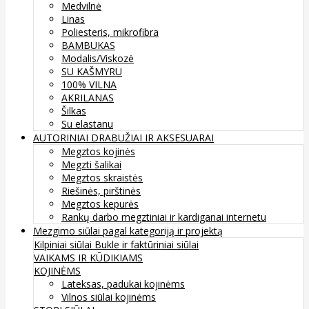
Medvilnė
Linas
Poliesteris, mikrofibra
BAMBUKAS
Modalis/Viskozė
SU KAŠMYRU
100% VILNA
AKRILANAS
Šilkas
Su elastanu
AUTORINIAI DRABUŽIAI IR AKSESUARAI
Megztos kojinės
Megzti šalikai
Megztos skraistės
Riešinės, pirštinės
Megztos kepurės
Rankų darbo megztiniai ir kardiganai internetu
Mezgimo siūlai pagal kategoriją ir projektą
Kilpiniai siūlai
Bukle ir faktūriniai siūlai
VAIKAMS IR KŪDIKIAMS
KOJINĖMS
Lateksas, padukai kojinėms
Vilnos siūlai kojinėms