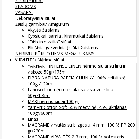
STORI SIŪLAI
SKAROMS
VASARAI
Dekoratyviniai siūlai
Žaislų gamybai/ Amigurumi
Akytės žaislams
Cypsiukai, sąnriai, kiramtukai žaislams
"Dirbtinio kailio" siūlai
Pliušiniai (velvetiniai) siūlai žaislams
NĖRIMUI
PŪKUOTIEMS MEGZTUKAMS
VIRVUTĖS/ Nėrimo siūlai
YARNART INTENSE LINEN nėrimo siūlai su linu ir
viskoze 50gr/175m
FIBRA NATURA RAFFIA CHUNKY 100% celiuliozė
100gr/120m
Lanoso Lino nėrimo siūlai su viskoze ir linu
50gr/175m
MAXI nėrimo siūlai 100 gr
YarnArt Cotton Soft 55% medvilnė, 45% akrilanas
100gr/600m
Linas
MACRAME virvutės su blizgesiu, 4 mm, 100 % PP 200
gr/220m
MACRAME VIRVUTĖS 2-3 mm, 100 % poliesteris