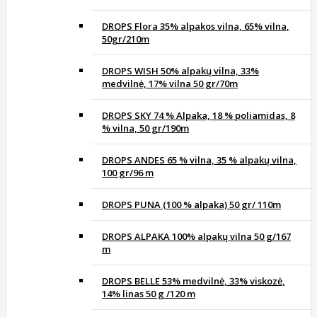
DROPS Flora 35% alpakos vilna, 65% vilna,
50gr/210m
DROPS WISH 50% alpakų vilna, 33%
medvilnė, 17% vilna 50 gr/70m
DROPS SKY 74 % Alpaka, 18 % poliamidas, 8
% vilna, 50 gr/190m
DROPS ANDES 65 % vilna, 35 % alpakų vilna,
100 gr/96 m
DROPS PUNA (100 % alpaka) 50 gr/ 110m
DROPS ALPAKA 100% alpakų vilna 50 g/167
m
DROPS BELLE 53% medvilnė, 33% viskozė,
14% linas 50 g /120 m