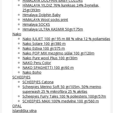
HIMALAYA DOLPHIN BABY COLORS
HİMALAYA YILDIZ 76% liureksas 24% žvyneliai,
25gr/393m
Himalaya Dolphin Baby
HiMALAYA Wool socks print
Himalaya SOCKS
Himalaya ULTRA KASMIR 50gr/175m
Nako
Nako JULIET 100 gr/ 95 m 88 % vilna 12 % poliamidas
Nako Solare 100 gr/380 m
Nako Estiva 100 gr/375 m
Nako POP MIX mezgimo siūlai 100 gr/120m
Nako Pure wool Plius 100 gr/30m
NAKO Peru Color
NAKO SPAGHETTI 100 gr/60 m
Nako Boho
SCHEEPJES
SCHEEPJES Catona
Scheepjes Merino Soft 50 gr/105m, 50% merino
superwash 25 % mikrofibra 25 % akrilas
Scheepjes Furry Tales 100 % poliesteris 100gr/57m
SCHEEPJES MAXI 100% medvilnė 100 gr/560 m
OPAL
Islandiška vilna