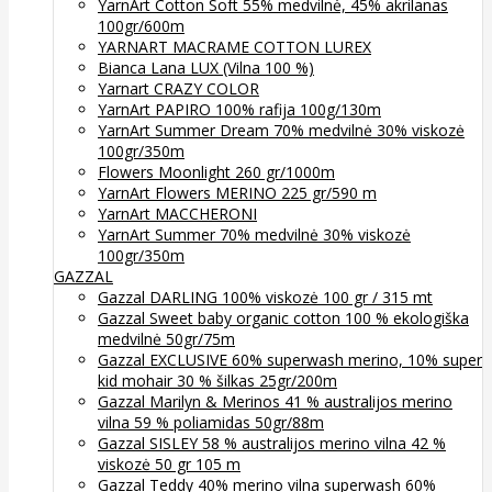
YarnArt Cotton Soft 55% medvilnė, 45% akrilanas
100gr/600m
YARNART MACRAME COTTON LUREX
Bianca Lana LUX (Vilna 100 %)
Yarnart CRAZY COLOR
YarnArt PAPIRO 100% rafija 100g/130m
YarnArt Summer Dream 70% medvilnė 30% viskozė
100gr/350m
Flowers Moonlight 260 gr/1000m
YarnArt Flowers MERINO 225 gr/590 m
YarnArt MACCHERONI
YarnArt Summer 70% medvilnė 30% viskozė
100gr/350m
GAZZAL
Gazzal DARLING 100% viskozė 100 gr / 315 mt
Gazzal Sweet baby organic cotton 100 % ekologiška
medvilnė 50gr/75m
Gazzal EXCLUSIVE 60% superwash merino, 10% super
kid mohair 30 % šilkas 25gr/200m
Gazzal Marilyn & Merinos 41 % australijos merino
vilna 59 % poliamidas 50gr/88m
Gazzal SISLEY 58 % australijos merino vilna 42 %
viskozė 50 gr 105 m
Gazzal Teddy 40% merino vilna superwash 60%