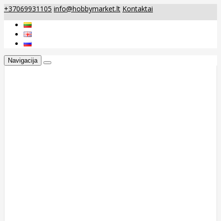
+37069931105
info@hobbymarket.lt
Kontaktai
Navigacija