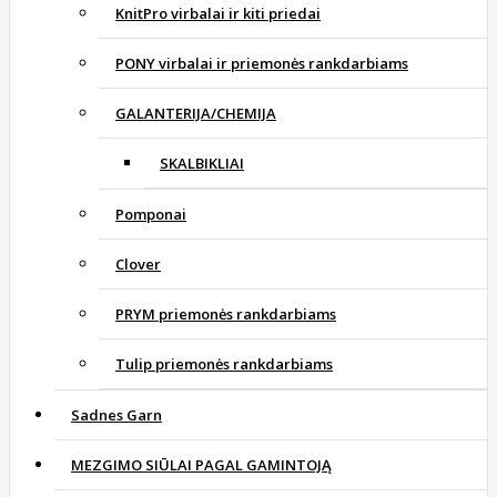
KnitPro virbalai ir kiti priedai
PONY virbalai ir priemonės rankdarbiams
GALANTERIJA/CHEMIJA
SKALBIKLIAI
Pomponai
Clover
PRYM priemonės rankdarbiams
Tulip priemonės rankdarbiams
Sadnes Garn
MEZGIMO SIŪLAI PAGAL GAMINTOJĄ