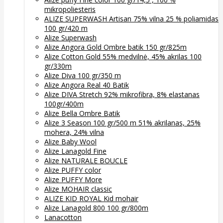
mikropoliesteris
ALIZE SUPERWASH Artisan 75% vilna 25 % poliamidas
100 gr/420 m
Alize Superwash
Alize Angora Gold Ombre batik 150 gr/825m
Alize Cotton Gold 55% medvilnė, 45% akrilas 100
gr/330m
Alize Diva 100 gr/350 m
Alize Angora Real 40 Batik
Alize DIVA Stretch 92% mikrofibra, 8% elastanas
100gr/400m
Alize Bella Ombre Batik
Alize 3 Season 100 gr/500 m 51% akrilanas, 25%
mohera, 24% vilna
Alize Baby Wool
Alize Lanagold Fine
Alize NATURALE BOUCLE
Alize PUFFY color
Alize PUFFY More
Alize MOHAIR classic
ALIZE KID ROYAL Kid mohair
Alize Lanagold 800 100 gr/800m
Lanacotton