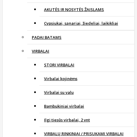
AKUTĖS IR NOSYTĖS ŽAISLAMS
Cypsiukai, sąnariai, žiedeliai, laikikliai
PADAI BATAMS
VIRBALAI
STORI VIRBALAI
Virbalai kojinėms
Virbalai su valu
Bambukiniai virbalai
Ilgi tiesūs virbalai, 2 vnt
VIRBALŲ RINKINIAI / PRISUKAMI VIRBALAI