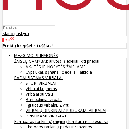
Mano paskyra
00
€0
0
Prekių krepšelis tuščias!
MEZGIMO PRIEMONĖS
ŽAISLŲ GAMYBAI: akutės, žiedeliai, kiti priedai
AKUTĖS IR NOSYTĖS ŽAISLAMS
Cypsiukai, sąnariai, žiedeliai, laikikliai
PADAI BATAMS
VIRBALAI
STORI VIRBALAI
Virbalai kojinėms
Virbalai su valu
Bambukiniai virbalai
Ilgi tiesūs virbalai, 2 vnt
VIRBALŲ RINKINIAI / PRISUKAMI VIRBALAI
PRISUKAMI VIRBALAI
Fermuarai, rankinių/piniginių furnitūra ir aksesuarai
Eko odos rankinių padai ir rankenos