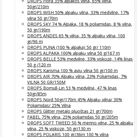
DROPS Flora 35% alpakos vilna, 65% vilna,
50gr/210m
DROPS WISH 50% alpakų vilna, 33% medvilnė, 17%
vilna 50 gr/70m
DROPS SKY 74 % Alpaka, 18 % poliamidas, 8 % vilna,
50 gr/190m
DROPS ANDES 65 % vilna, 35 % alpakų vilna, 100
gr/96 m
DROPS PUNA (100 % alpaka) 50 gr/ 110m
DROPS ALPAKA 100% alpakų vilna 50 g/167 m
DROPS BELLE 53% medvilnė, 33% viskozė, 14% linas
50 g /120 m
DROPS Karisma 100 % avių vilna 50 gr/100 m
DROPS AIR 70% Alpakų vilna, 23% Poliamidas, 7%
VILNA 50 GR/150M
DROPS Bomull-Lin 53 % medvilnė, 47 % linas
50gr/85m
DROPS Nord 50gr/170m 45% Alpakų vilna/ 30%
Poliamidas/ 25% Vilna
DROPS Glitter metalo pluoštas 21 gr/700m
FABEL 75% vilna, 25% poliamidas 50 gr/205m
DROPS SOFT TWEED 50 % merino vilna, 25 % alpakų
vilna, 25 % viskozė, 50 gr/130 m
DROPS POLARIS 100 gr/36m 100 % vilna