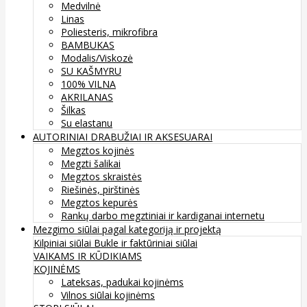
Medvilnė
Linas
Poliesteris, mikrofibra
BAMBUKAS
Modalis/Viskozė
SU KAŠMYRU
100% VILNA
AKRILANAS
Šilkas
Su elastanu
AUTORINIAI DRABUŽIAI IR AKSESUARAI
Megztos kojinės
Megzti šalikai
Megztos skraistės
Riešinės, pirštinės
Megztos kepurės
Rankų darbo megztiniai ir kardiganai internetu
Mezgimo siūlai pagal kategoriją ir projektą
Kilpiniai siūlai
Bukle ir faktūriniai siūlai
VAIKAMS IR KŪDIKIAMS
KOJINĖMS
Lateksas, padukai kojinėms
Vilnos siūlai kojinėms