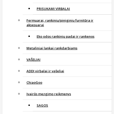
PRISUKAMI VIRBALAI
Fermuarai, rankinių/piniginių furnitūra ir
aksesuarai
Eko odos rankinių padai ir rankenos
Metaliniai lankai rankdarbiams
VĄŠELIAI
ADDI virbalai ir vąšeliai
ChiaoGoo
Įvairūs mezgimo reikmenys
SAGOS