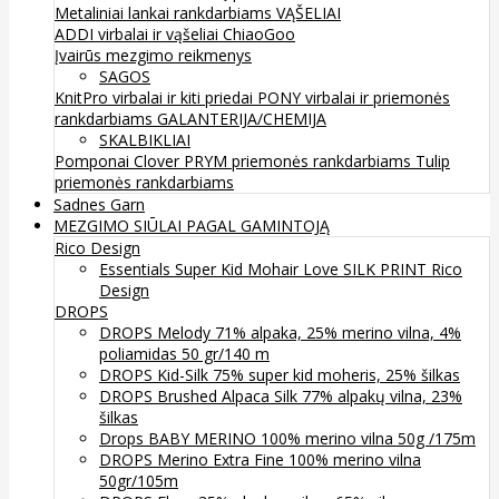
Metaliniai lankai rankdarbiams
VĄŠELIAI
ADDI virbalai ir vąšeliai
ChiaoGoo
Įvairūs mezgimo reikmenys
SAGOS
KnitPro virbalai ir kiti priedai
PONY virbalai ir priemonės
rankdarbiams
GALANTERIJA/CHEMIJA
SKALBIKLIAI
Pomponai
Clover
PRYM priemonės rankdarbiams
Tulip
priemonės rankdarbiams
Sadnes Garn
MEZGIMO SIŪLAI PAGAL GAMINTOJĄ
Rico Design
Essentials Super Kid Mohair Love SILK PRINT Rico
Design
DROPS
DROPS Melody 71% alpaka, 25% merino vilna, 4%
poliamidas 50 gr/140 m
DROPS Kid-Silk 75% super kid moheris, 25% šilkas
DROPS Brushed Alpaca Silk 77% alpakų vilna, 23%
šilkas
Drops BABY MERINO 100% merino vilna 50g /175m
DROPS Merino Extra Fine 100% merino vilna
50gr/105m