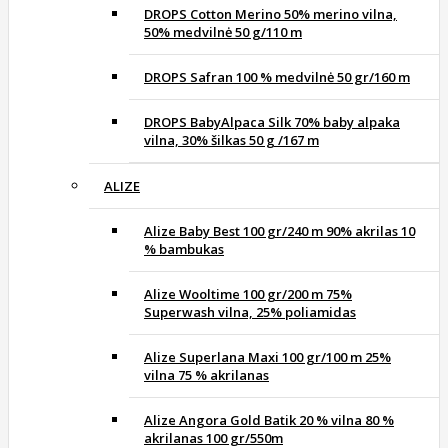
DROPS Cotton Merino 50% merino vilna,
50% medvilnė 50 g/110 m
DROPS Safran 100 % medvilnė 50 gr/160 m
DROPS BabyAlpaca Silk 70% baby alpaka
vilna, 30% šilkas 50 g /167 m
ALIZE
Alize Baby Best 100 gr/240 m 90% akrilas 10
% bambukas
Alize Wooltime 100 gr/200 m 75%
Superwash vilna, 25% poliamidas
Alize Superlana Maxi 100 gr/100 m 25%
vilna 75 % akrilanas
Alize Angora Gold Batik 20 % vilna 80 %
akrilanas 100 gr/550m