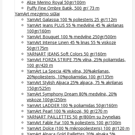
Alize Merino Royal 50gr/100m
Puffy Fine Ombre Batik, 500 gr/ 73 m
YarnArt mezgimo siūlai
YarnArt Galassia 100 % poliesteris 25 gr/112m
YarnArt Jeans PLUS 55 % medvilnė 45 % akrilanas
100gr/160m
YarnArt Bouquet 100 % medvilnė 250gr/500m
YarnArt Intense Linen 45 % linas 55 % viskozė
50gr/175m
YARNART JEANS Soft Colors 50 gr/160m
YarnArt FORZA STRIPE 75% vilna, 25% poliamidas,
100 gr/420 m
YarnArt La Specia 40% vilna, 30%akrilanas,
20%poliesteris, 10%poliamidas 100 gr/135m
YarnArt Stylish Alpaca 25% alpaca, 75 % akrilanas
150gr/525m
YarnArt Symphony Dream 80% medvilnė, 20%
viskozė 100gr/250m
YarnArt LADDER 100 % poliamidas 50gr/160m
YarnArt Pearl 100 % viskozė, 90 gr/270 m
YARNART PAILLETTES 50 gr/800m su žvyneliais
YarnArt Fable Fur 100 % poliesteris 100 gr/100m
YarnArt Dolce (100 % mikropoliesteris) 100 gr/120 m
YarnArt Alpaca Gold Paillettes 20% alpaka 5%