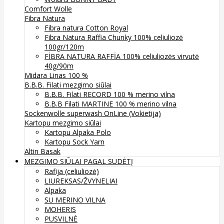
Comfort Wolle
Fibra Natura
Fibra natura Cotton Royal
Fibra Natura Raffia Chunky 100% celiuliozė
100gr/120m
FİBRA NATURA RAFFİA 100% celiuliozės virvutė
40g/90m
Midara Linas 100 %
B.B.B. Filati mezgimo siūlai
B.B.B. Filati RECORD 100 % merino vilna
B.B.B Filati MARTINE 100 % merino vilna
Sockenwolle superwash
OnLine (Vokietija)
Kartopu mezgimo siūlai
Kartopu Alpaka Polo
Kartopu Sock Yarn
Altin Basak
MEZGIMO SIŪLAI PAGAL SUDĖTĮ
Rafija (celiuliozė)
LIUREKSAS/ŽVYNELIAI
Alpaka
SU MERINO VILNA
MOHERIS
PUSVILNĖ