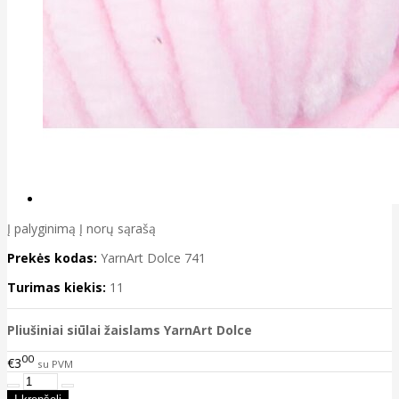
Į palyginimą
Į norų sąrašą
Prekės kodas:
YarnArt Dolce 741
Turimas kiekis:
11
Pliušiniai siūlai žaislams YarnArt Dolce
00
€3
su PVM