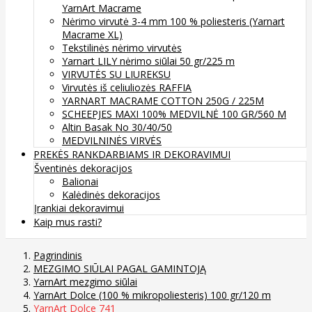
YarnArt Macrame
Nėrimo virvutė 3-4 mm 100 % poliesteris (Yarnart
Macrame XL)
Tekstilinės nėrimo virvutės
Yarnart LILY nėrimo siūlai 50 gr/225 m
VIRVUTĖS SU LIUREKSU
Virvutės iš celiuliozės RAFFIA
YARNART MACRAME COTTON 250G / 225M
SCHEEPJES MAXI 100% MEDVILNĖ 100 GR/560 M
Altin Basak No 30/40/50
MEDVILNINĖS VIRVĖS
PREKĖS RANKDARBIAMS IR DEKORAVIMUI
Šventinės dekoracijos
Balionai
Kalėdinės dekoracijos
Įrankiai dekoravimui
Kaip mus rasti?
Pagrindinis
MEZGIMO SIŪLAI PAGAL GAMINTOJĄ
YarnArt mezgimo siūlai
YarnArt Dolce (100 % mikropoliesteris) 100 gr/120 m
YarnArt Dolce 741