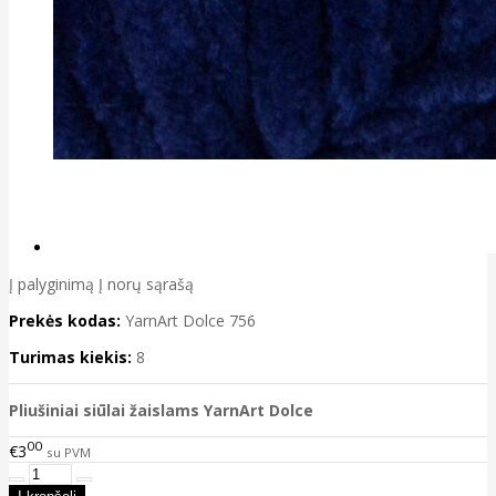
Į palyginimą
Į norų sąrašą
Prekės kodas:
YarnArt Dolce 756
Turimas kiekis:
8
Pliušiniai siūlai žaislams YarnArt Dolce
00
€3
su PVM