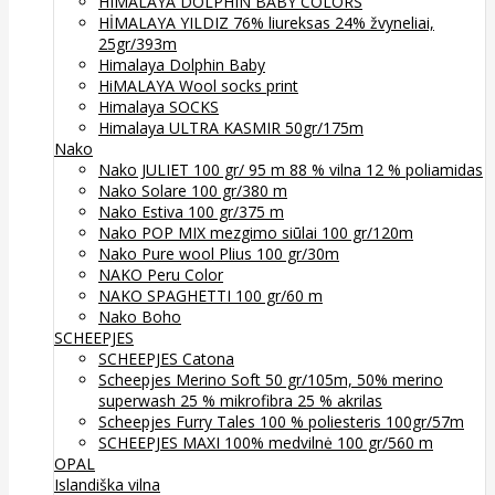
HIMALAYA DOLPHIN BABY COLORS
HİMALAYA YILDIZ 76% liureksas 24% žvyneliai,
25gr/393m
Himalaya Dolphin Baby
HiMALAYA Wool socks print
Himalaya SOCKS
Himalaya ULTRA KASMIR 50gr/175m
Nako
Nako JULIET 100 gr/ 95 m 88 % vilna 12 % poliamidas
Nako Solare 100 gr/380 m
Nako Estiva 100 gr/375 m
Nako POP MIX mezgimo siūlai 100 gr/120m
Nako Pure wool Plius 100 gr/30m
NAKO Peru Color
NAKO SPAGHETTI 100 gr/60 m
Nako Boho
SCHEEPJES
SCHEEPJES Catona
Scheepjes Merino Soft 50 gr/105m, 50% merino
superwash 25 % mikrofibra 25 % akrilas
Scheepjes Furry Tales 100 % poliesteris 100gr/57m
SCHEEPJES MAXI 100% medvilnė 100 gr/560 m
OPAL
Islandiška vilna