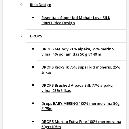
Rico Design
Essentials Super Kid Mohair Love SILK
PRINT Rico Design
DROPS
DROPS Melody 71% alpaka, 25% merino
vilna, 4% poliamidas 50 gr/140 m
DROPS Kid-Silk 75% super kid moheris, 25%
šilkas
DROPS Brushed Alpaca Silk 77% alpakų
vilna, 23% šilkas
Drops BABY MERINO 100% merino vilna 50g
/175m
DROPS Merino Extra Fine 100% merino vilna
50gr/105m