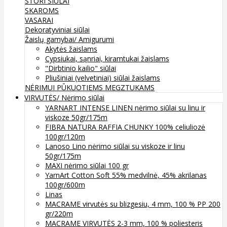
STORI SIŪLAI
SKAROMS
VASARAI
Dekoratyviniai siūlai
Žaislų gamybai/ Amigurumi
Akytės žaislams
Cypsiukai, sąnriai, kiramtukai žaislams
"Dirbtinio kailio" siūlai
Pliušiniai (velvetiniai) siūlai žaislams
NĖRIMUI
PŪKUOTIEMS MEGZTUKAMS
VIRVUTĖS/ Nėrimo siūlai
YARNART INTENSE LINEN nėrimo siūlai su linu ir
viskoze 50gr/175m
FIBRA NATURA RAFFIA CHUNKY 100% celiuliozė
100gr/120m
Lanoso Lino nėrimo siūlai su viskoze ir linu
50gr/175m
MAXI nėrimo siūlai 100 gr
YarnArt Cotton Soft 55% medvilnė, 45% akrilanas
100gr/600m
Linas
MACRAME virvutės su blizgesiu, 4 mm, 100 % PP 200
gr/220m
MACRAME VIRVUTĖS 2-3 mm, 100 % poliesteris