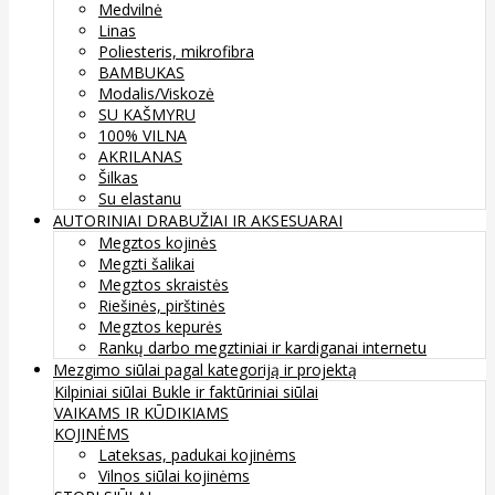
Medvilnė
Linas
Poliesteris, mikrofibra
BAMBUKAS
Modalis/Viskozė
SU KAŠMYRU
100% VILNA
AKRILANAS
Šilkas
Su elastanu
AUTORINIAI DRABUŽIAI IR AKSESUARAI
Megztos kojinės
Megzti šalikai
Megztos skraistės
Riešinės, pirštinės
Megztos kepurės
Rankų darbo megztiniai ir kardiganai internetu
Mezgimo siūlai pagal kategoriją ir projektą
Kilpiniai siūlai
Bukle ir faktūriniai siūlai
VAIKAMS IR KŪDIKIAMS
KOJINĖMS
Lateksas, padukai kojinėms
Vilnos siūlai kojinėms