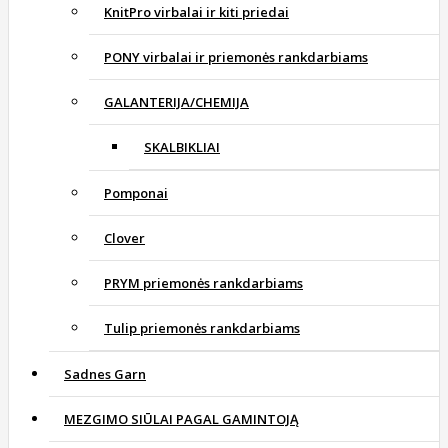
KnitPro virbalai ir kiti priedai
PONY virbalai ir priemonės rankdarbiams
GALANTERIJA/CHEMIJA
SKALBIKLIAI
Pomponai
Clover
PRYM priemonės rankdarbiams
Tulip priemonės rankdarbiams
Sadnes Garn
MEZGIMO SIŪLAI PAGAL GAMINTOJĄ