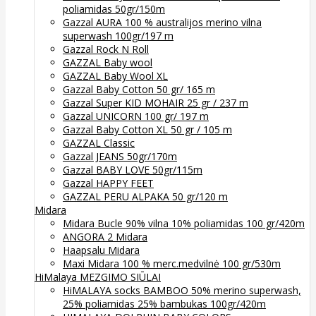
poliamidas 50gr/150m
Gazzal AURA 100 % australijos merino vilna
superwash 100gr/197 m
Gazzal Rock N Roll
GAZZAL Baby wool
GAZZAL Baby Wool XL
Gazzal Baby Cotton 50 gr/ 165 m
Gazzal Super KID MOHAIR 25 gr / 237 m
Gazzal UNICORN 100 gr/ 197 m
Gazzal Baby Cotton XL 50 gr / 105 m
GAZZAL Classic
Gazzal JEANS 50gr/170m
Gazzal BABY LOVE 50gr/115m
Gazzal HAPPY FEET
GAZZAL PERU ALPAKA 50 gr/120 m
Midara
Midara Bucle 90% vilna 10% poliamidas 100 gr/420m
ANGORA 2 Midara
Haapsalu Midara
Maxi Midara 100 % merc.medvilnė 100 gr/530m
HiMalaya MEZGIMO SIŪLAI
HiMALAYA socks BAMBOO 50% merino superwash,
25% poliamidas 25% bambukas 100gr/420m