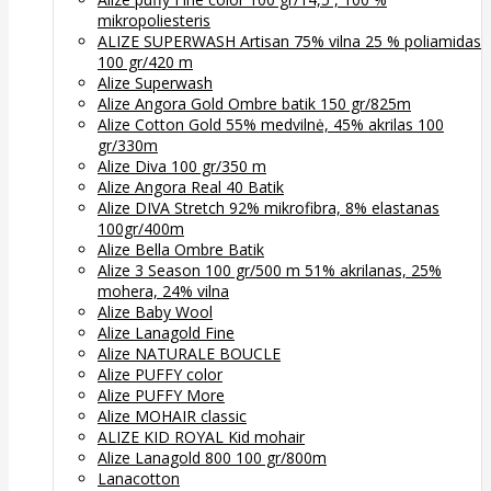
mikropoliesteris
ALIZE SUPERWASH Artisan 75% vilna 25 % poliamidas
100 gr/420 m
Alize Superwash
Alize Angora Gold Ombre batik 150 gr/825m
Alize Cotton Gold 55% medvilnė, 45% akrilas 100
gr/330m
Alize Diva 100 gr/350 m
Alize Angora Real 40 Batik
Alize DIVA Stretch 92% mikrofibra, 8% elastanas
100gr/400m
Alize Bella Ombre Batik
Alize 3 Season 100 gr/500 m 51% akrilanas, 25%
mohera, 24% vilna
Alize Baby Wool
Alize Lanagold Fine
Alize NATURALE BOUCLE
Alize PUFFY color
Alize PUFFY More
Alize MOHAIR classic
ALIZE KID ROYAL Kid mohair
Alize Lanagold 800 100 gr/800m
Lanacotton