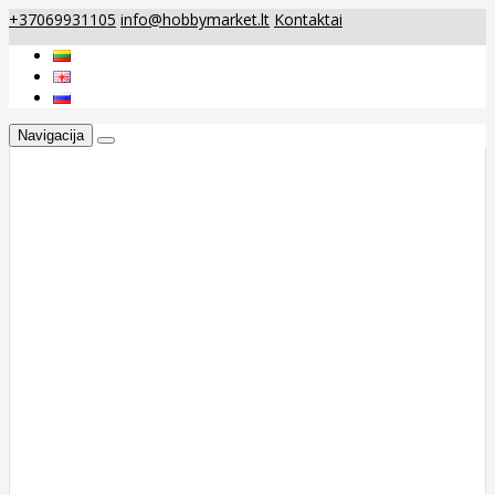
+37069931105
info@hobbymarket.lt
Kontaktai
Navigacija