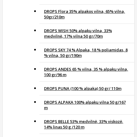
DROPS Flora 35% alpakos vilna, 65% vilna,
50gr/210m
DROPS WISH 50% alpakų vilna, 33%
medvilnė, 17% vilna 50 gr/70m
DROPS SKY 74 % Alpaka, 18 % poliamidas, 8
% vilna, 50 gr/190m
DROPS ANDES 65 % vilna, 35 % alpakų vilna,
100 gr/96 m
DROPS PUNA (100 % alpaka) 50 gr/ 110m
DROPS ALPAKA 100% alpakų vilna 50 g/167
m
DROPS BELLE 53% medvilnė, 33% viskozė,
14% linas 50 g /120 m