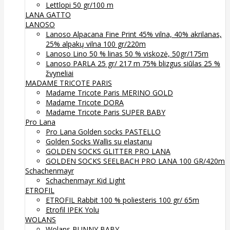
Lettlopi 50 gr/100 m
LANA GATTO
LANOSO
Lanoso Alpacana Fine Print 45% vilna, 40% akrilanas,
25% alpakų vilna 100 gr/220m
Lanoso Lino 50 % linas 50 % viskozė, 50gr/175m
Lanoso PARLA 25 gr/ 217 m 75% blizgus siūlas 25 %
žvyneliai
MADAME TRICOTE PARIS
Madame Tricote Paris MERINO GOLD
Madame Tricote DORA
Madame Tricote Paris SUPER BABY
Pro Lana
Pro Lana Golden socks PASTELLO
Golden Socks Wallis su elastanu
GOLDEN SOCKS GLITTER PRO LANA
GOLDEN SOCKS SEELBACH PRO LANA 100 GR/420m
Schachenmayr
Schachenmayr Kid Light
ETROFIL
ETROFIL Rabbit 100 % poliesteris 100 gr/ 65m
Etrofil IPEK Yolu
WOLANS
Wolans BUNNY BABY