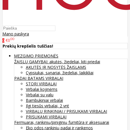
Mano paskyra
00
€0
0
Prekių krepšelis tuščias!
MEZGIMO PRIEMONĖS
ŽAISLŲ GAMYBAI: akutės, žiedeliai, kiti priedai
AKUTĖS IR NOSYTĖS ŽAISLAMS
Cypsiukai, sąnariai, žiedeliai, laikikliai
PADAI BATAMS
VIRBALAI
STORI VIRBALAI
Virbalai kojinėms
Virbalai su valu
Bambukiniai virbalai
Ilgi tiesūs virbalai, 2 vnt
VIRBALŲ RINKINIAI / PRISUKAMI VIRBALAI
PRISUKAMI VIRBALAI
Fermuarai, rankinių/piniginių furnitūra ir aksesuarai
Eko odos rankinių padai ir rankenos