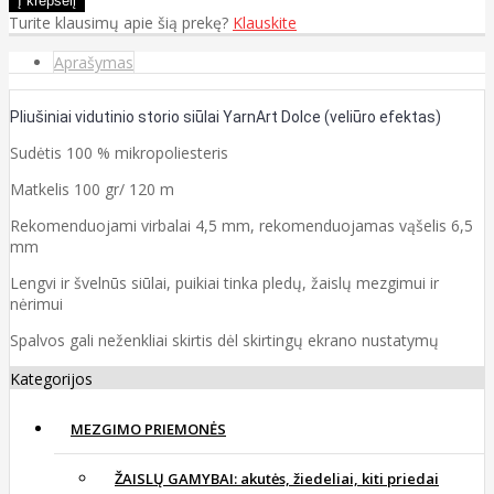
Turite klausimų apie šią prekę?
Klauskite
Aprašymas
Pliušiniai vidutinio storio siūlai YarnArt Dolce (veliūro efektas)
Sudėtis 100 % mikropoliesteris
Matkelis 100 gr/ 120 m
Rekomenduojami virbalai 4,5 mm, rekomenduojamas vąšelis 6,5
mm
Lengvi ir švelnūs siūlai, puikiai tinka pledų, žaislų mezgimui ir
nėrimui
Spalvos gali neženkliai skirtis dėl skirtingų ekrano nustatymų
Kategorijos
MEZGIMO PRIEMONĖS
ŽAISLŲ GAMYBAI: akutės, žiedeliai, kiti priedai