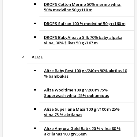
DROPS Cotton Merino 50% merino vilna,
50% medvilnė 50 g/110 m
DROPS Safran 100 % medvilnė 50 gr/160 m
DROPS BabyAlpaca Silk 70% baby alpaka
vilna, 30% šilkas 50 g /167 m
ALIZE
Alize Baby Best 100 gr/240 m 90% akrilas 10
% bambukas
Alize Wooltime 100 gr/200 m 75%
Superwash vilna, 25% poliamidas
Alize Superlana Maxi 100 gr/100 m 25%
vilna 75 % akrilanas
Alize Angora Gold Batik 20 % vilna 80 %
akrilanas 100 gr/550m