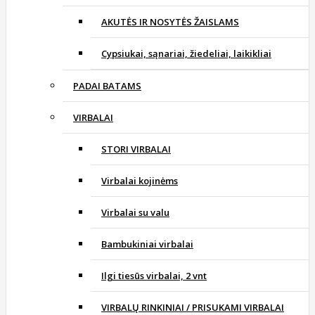
AKUTĖS IR NOSYTĖS ŽAISLAMS
Cypsiukai, sąnariai, žiedeliai, laikikliai
PADAI BATAMS
VIRBALAI
STORI VIRBALAI
Virbalai kojinėms
Virbalai su valu
Bambukiniai virbalai
Ilgi tiesūs virbalai, 2 vnt
VIRBALŲ RINKINIAI / PRISUKAMI VIRBALAI