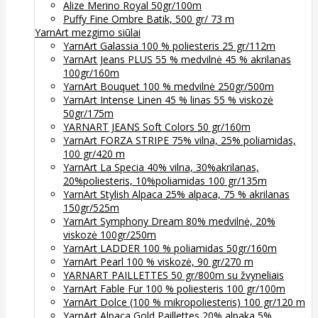
Alize Merino Royal 50gr/100m
Puffy Fine Ombre Batik, 500 gr/ 73 m
YarnArt mezgimo siūlai
YarnArt Galassia 100 % poliesteris 25 gr/112m
YarnArt Jeans PLUS 55 % medvilnė 45 % akrilanas
100gr/160m
YarnArt Bouquet 100 % medvilnė 250gr/500m
YarnArt Intense Linen 45 % linas 55 % viskozė
50gr/175m
YARNART JEANS Soft Colors 50 gr/160m
YarnArt FORZA STRIPE 75% vilna, 25% poliamidas,
100 gr/420 m
YarnArt La Specia 40% vilna, 30%akrilanas,
20%poliesteris, 10%poliamidas 100 gr/135m
YarnArt Stylish Alpaca 25% alpaca, 75 % akrilanas
150gr/525m
YarnArt Symphony Dream 80% medvilnė, 20%
viskozė 100gr/250m
YarnArt LADDER 100 % poliamidas 50gr/160m
YarnArt Pearl 100 % viskozė, 90 gr/270 m
YARNART PAILLETTES 50 gr/800m su žvyneliais
YarnArt Fable Fur 100 % poliesteris 100 gr/100m
YarnArt Dolce (100 % mikropoliesteris) 100 gr/120 m
YarnArt Alpaca Gold Paillettes 20% alpaka 5%