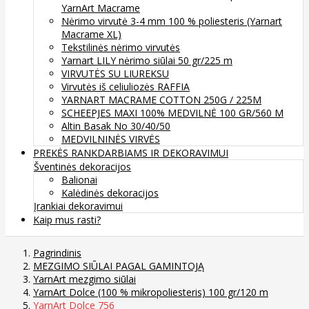
YarnArt Macrame
Nėrimo virvutė 3-4 mm 100 % poliesteris (Yarnart
Macrame XL)
Tekstilinės nėrimo virvutės
Yarnart LILY nėrimo siūlai 50 gr/225 m
VIRVUTĖS SU LIUREKSU
Virvutės iš celiuliozės RAFFIA
YARNART MACRAME COTTON 250G / 225M
SCHEEPJES MAXI 100% MEDVILNĖ 100 GR/560 M
Altin Basak No 30/40/50
MEDVILNINĖS VIRVĖS
PREKĖS RANKDARBIAMS IR DEKORAVIMUI
Šventinės dekoracijos
Balionai
Kalėdinės dekoracijos
Įrankiai dekoravimui
Kaip mus rasti?
Pagrindinis
MEZGIMO SIŪLAI PAGAL GAMINTOJĄ
YarnArt mezgimo siūlai
YarnArt Dolce (100 % mikropoliesteris) 100 gr/120 m
YarnArt Dolce 756