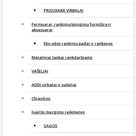
PRISUKAMI VIRBALAI
Fermuarai, rankinių/piniginių furnitūra ir
aksesuarai
Eko odos rankinių padai ir rankenos
Metaliniai lankai rankdarbiams
VĄŠELIAI
ADDI virbalai ir vąšeliai
ChiaoGoo
Įvairūs mezgimo reikmenys
SAGOS