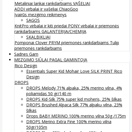
Metaliniai lankai rankdarbiams
VĄŠELIAI
ADDI virbalai ir vąšeliai
ChiaoGoo
Įvairūs mezgimo reikmenys
SAGOS
KnitPro virbalai ir kiti priedai
PONY virbalai ir priemonės
rankdarbiams
GALANTERIJA/CHEMIJA
SKALBIKLIAI
Pomponai
Clover
PRYM priemonės rankdarbiams
Tulip
priemonės rankdarbiams
Sadnes Garn
MEZGIMO SIŪLAI PAGAL GAMINTOJĄ
Rico Design
Essentials Super Kid Mohair Love SILK PRINT Rico
Design
DROPS
DROPS Melody 71% alpaka, 25% merino vilna, 4%
poliamidas 50 gr/140 m
DROPS Kid-Silk 75% super kid moheris, 25% šilkas
DROPS Brushed Alpaca Silk 77% alpakų vilna, 23%
šilkas
Drops BABY MERINO 100% merino vilna 50g /175m
DROPS Merino Extra Fine 100% merino vilna
50gr/105m