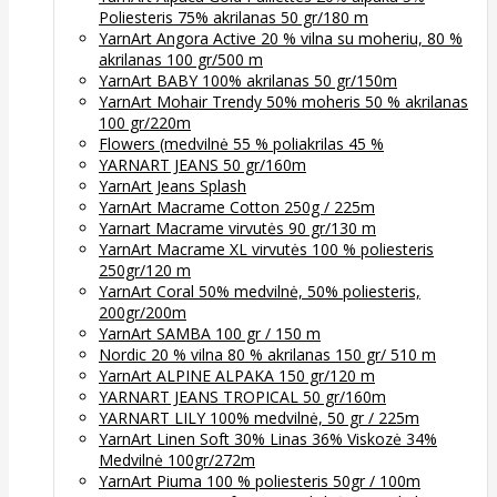
Poliesteris 75% akrilanas 50 gr/180 m
YarnArt Angora Active 20 % vilna su moheriu, 80 %
akrilanas 100 gr/500 m
YarnArt BABY 100% akrilanas 50 gr/150m
YarnArt Mohair Trendy 50% moheris 50 % akrilanas
100 gr/220m
Flowers (medvilnė 55 % poliakrilas 45 %
YARNART JEANS 50 gr/160m
YarnArt Jeans Splash
YarnArt Macrame Cotton 250g / 225m
Yarnart Macrame virvutės 90 gr/130 m
YarnArt Macrame XL virvutės 100 % poliesteris
250gr/120 m
YarnArt Coral 50% medvilnė, 50% poliesteris,
200gr/200m
YarnArt SAMBA 100 gr / 150 m
Nordic 20 % vilna 80 % akrilanas 150 gr/ 510 m
YarnArt ALPINE ALPAKA 150 gr/120 m
YARNART JEANS TROPICAL 50 gr/160m
YARNART LILY 100% medvilnė, 50 gr / 225m
YarnArt Linen Soft 30% Linas 36% Viskozė 34%
Medvilnė 100gr/272m
YarnArt Piuma 100 % poliesteris 50gr / 100m