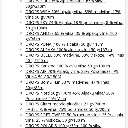
DROPS Flora 35% alpakos vilna, 65% vilna,
50gr/210m
DROPS WISH 50% alpakų vilna, 33% medvilnė, 17%
vilna 50 gr/70m
DROPS SKY 74 % Alpaka, 18 % poliamidas, 8 % vilna,
50 gr/190m
DROPS ANDES 65 % vilna, 35 % alpakų vilna, 100
gr/96 m
DROPS PUNA (100 % alpaka) 50 gr/ 110m
DROPS ALPAKA 100% alpakų vilna 50 g/167 m
DROPS BELLE 53% medvilnė, 33% viskozė, 14% linas
50 g /120 m
DROPS Karisma 100 % avių vilna 50 gr/100 m
DROPS AIR 70% Alpakų vilna, 23% Poliamidas, 7%
VILNA 50 GR/150M
DROPS Bomull-Lin 53 % medvilnė, 47 % linas
50gr/85m
DROPS Nord 50gr/170m 45% Alpakų vilna/ 30%
Poliamidas/ 25% Vilna
DROPS Glitter metalo pluoštas 21 gr/700m
FABEL 75% vilna, 25% poliamidas 50 gr/205m
DROPS SOFT TWEED 50 % merino vilna, 25 % alpakų
vilna, 25 % viskozė, 50 gr/130 m
DROPS POLARIS 100 gr/36m 100 % vilna