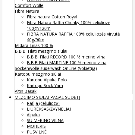
Comfort Wolle
Fibra Natura
Fibra natura Cotton Royal
Fibra Natura Raffia Chunky 100% celiuliozė
100gr/120m
FİBRA NATURA RAFFİA 100% celiuliozės virvutė
40g/90m
Midara Linas 100 %
B.B.B. Filati mezgimo siūlai
B.B.B. Filati RECORD 100 % merino vilna
B.B.B Filati MARTINE 100 % merino vilna
Sockenwolle superwash
OnLine (Vokietija)
Kartopu mezgimo siūlai
Kartopu Alpaka Polo
Kartopu Sock Yarn
Altin Basak
MEZGIMO SIŪLAI PAGAL SUDĖTĮ
Rafija (celiuliozė)
LIUREKSAS/ŽVYNELIAI
Alpaka
SU MERINO VILNA
MOHERIS
PUSVILNĖ