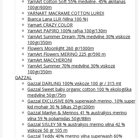
YarnArt Cotton Soft 55% medvilnė, 45% akrilanas
100gr/600m
YARNART MACRAME COTTON LUREX
Bianca Lana LUX (Vilna 100 %)
Yarnart CRAZY COLOR
YarnArt PAPIRO 100% rafija 100g/130m
YarnArt Summer Dream 70% medvilnė 30% viskozė
100gr/350m
Flowers Moonlight 260 gr/1000m
YarnArt Flowers MERINO 225 gr/590 m
YarnArt MACCHERONI
YarnArt Summer 70% medvilnė 30% viskozė
100gr/350m
GAZZAL
Gazzal DARLING 100% viskozė 100 gr / 315 mt
Gazzal Sweet baby organic cotton 100 % ekologiška
medvilnė 50gr/75m
Gazzal EXCLUSIVE 60% superwash merino, 10% super
kid mohair 30 % šilkas 25gr/200m
Gazzal Marilyn & Merinos 41 % australijos merino
vilna 59 % poliamidas 50gr/88m
Gazzal SISLEY 58 % australijos merino vilna 42 %
viskozė 50 gr 105 m
Gazzal Teddy 40% merino vilna superwash 60%