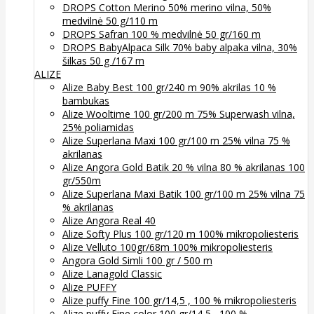
DROPS Cotton Merino 50% merino vilna, 50%
medvilnė 50 g/110 m
DROPS Safran 100 % medvilnė 50 gr/160 m
DROPS BabyAlpaca Silk 70% baby alpaka vilna, 30%
šilkas 50 g /167 m
ALIZE
Alize Baby Best 100 gr/240 m 90% akrilas 10 %
bambukas
Alize Wooltime 100 gr/200 m 75% Superwash vilna,
25% poliamidas
Alize Superlana Maxi 100 gr/100 m 25% vilna 75 %
akrilanas
Alize Angora Gold Batik 20 % vilna 80 % akrilanas 100
gr/550m
Alize Superlana Maxi Batik 100 gr/100 m 25% vilna 75
% akrilanas
Alize Angora Real 40
Alize Softy Plus 100 gr/120 m 100% mikropoliesteris
Alize Velluto 100gr/68m 100% mikropoliesteris
Angora Gold Simli 100 gr / 500 m
Alize Lanagold Classic
Alize PUFFY
Alize puffy Fine 100 gr/14,5 , 100 % mikropoliesteris
Alize puffy Fine color 100 gr/14,5 , 100 %