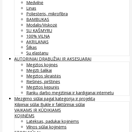
Medvilnė
Linas
Poliesteris, mikrofibra
BAMBUKAS
Modalis/Viskozė
SU KAŠMYRU
100% VILNA
AKRILANAS
Šilkas
Su elastanu
AUTORINIAI DRABUŽIAI IR AKSESUARAI
Megztos kojinės
Megzti šalikai
Megztos skraistės
Riešinės, pirštinės
Megztos kepurės
Rankų darbo megztiniai ir kardiganai internetu
Mezgimo siūlai pagal kategoriją ir projektą
Kilpiniai siūlai
Bukle ir faktūriniai siūlai
VAIKAMS IR KŪDIKIAMS
KOJINĖMS
Lateksas, padukai kojinėms
Vilnos siūlai kojinėms