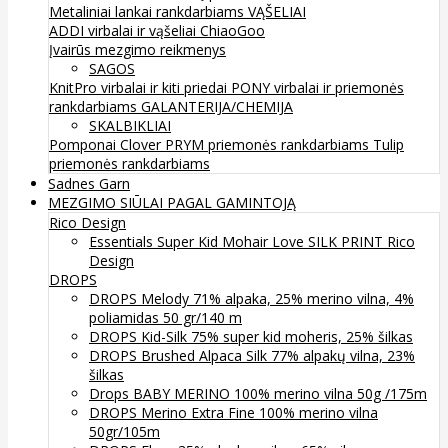
Metaliniai lankai rankdarbiams
VĄŠELIAI
ADDI virbalai ir vąšeliai
ChiaoGoo
Įvairūs mezgimo reikmenys
SAGOS
KnitPro virbalai ir kiti priedai
PONY virbalai ir priemonės
rankdarbiams
GALANTERIJA/CHEMIJA
SKALBIKLIAI
Pomponai
Clover
PRYM priemonės rankdarbiams
Tulip
priemonės rankdarbiams
Sadnes Garn
MEZGIMO SIŪLAI PAGAL GAMINTOJĄ
Rico Design
Essentials Super Kid Mohair Love SILK PRINT Rico
Design
DROPS
DROPS Melody 71% alpaka, 25% merino vilna, 4%
poliamidas 50 gr/140 m
DROPS Kid-Silk 75% super kid moheris, 25% šilkas
DROPS Brushed Alpaca Silk 77% alpakų vilna, 23%
šilkas
Drops BABY MERINO 100% merino vilna 50g /175m
DROPS Merino Extra Fine 100% merino vilna
50gr/105m