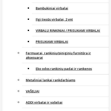
Bambukiniai virbalai
Ilgi tiesūs virbalai, 2 vnt
VIRBALŲ RINKINIAI / PRISUKAMI VIRBALAI
PRISUKAMI VIRBALAI
Fermuarai, rankinių/piniginių furnitūra ir
aksesuarai
Eko odos rankinių padai ir rankenos
Metaliniai lankai rankdarbiams
VĄŠELIAI
ADDI virbalai ir vąšeliai