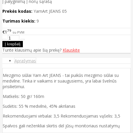
Į palyginimą
Į norų sąrašą
Prekės kodas:
YarnArt JEANS 05
Turimas kiekis:
9
79
€1
su PVM
Turite klausimų apie šią prekę?
Klauskite
Aprašymas
Mezgimo siūlai Yarn Art JEANS - tai puikūs mezgimo siūlai su
medvilne. Tinka ir vaikams ir suaugusiems, yra labai švelnūs
prisilietimui.
Matkelis: 50 gr/ 160m
Sudėtis: 55 % medvilnė, 45% akrilanas
Rekomenduojami virbalai: 3,5 Rekomenduojamas vąšelis: 3,5
Spalvos gali neženkliai skirtis dėl jūsų monitoriaus nustatymų