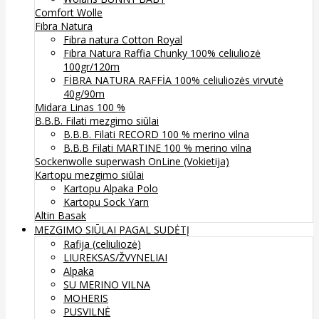
Comfort Wolle
Fibra Natura
Fibra natura Cotton Royal
Fibra Natura Raffia Chunky 100% celiuliozė
100gr/120m
FİBRA NATURA RAFFİA 100% celiuliozės virvutė
40g/90m
Midara Linas 100 %
B.B.B. Filati mezgimo siūlai
B.B.B. Filati RECORD 100 % merino vilna
B.B.B Filati MARTINE 100 % merino vilna
Sockenwolle superwash
OnLine (Vokietija)
Kartopu mezgimo siūlai
Kartopu Alpaka Polo
Kartopu Sock Yarn
Altin Basak
MEZGIMO SIŪLAI PAGAL SUDĖTĮ
Rafija (celiuliozė)
LIUREKSAS/ŽVYNELIAI
Alpaka
SU MERINO VILNA
MOHERIS
PUSVILNĖ