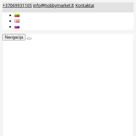
+37069931105
info@hobbymarket.lt
Kontaktai
Navigacija