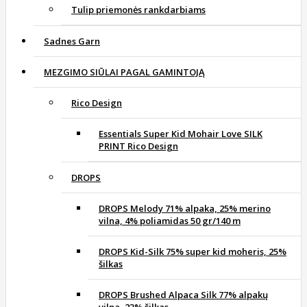
Tulip priemonės rankdarbiams
Sadnes Garn
MEZGIMO SIŪLAI PAGAL GAMINTOJĄ
Rico Design
Essentials Super Kid Mohair Love SILK
PRINT Rico Design
DROPS
DROPS Melody 71% alpaka, 25% merino
vilna, 4% poliamidas 50 gr/140 m
DROPS Kid-Silk 75% super kid moheris, 25%
šilkas
DROPS Brushed Alpaca Silk 77% alpakų
vilna, 23% šilkas