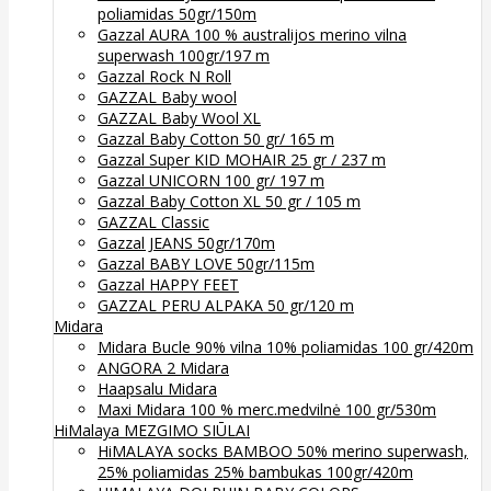
poliamidas 50gr/150m
Gazzal AURA 100 % australijos merino vilna
superwash 100gr/197 m
Gazzal Rock N Roll
GAZZAL Baby wool
GAZZAL Baby Wool XL
Gazzal Baby Cotton 50 gr/ 165 m
Gazzal Super KID MOHAIR 25 gr / 237 m
Gazzal UNICORN 100 gr/ 197 m
Gazzal Baby Cotton XL 50 gr / 105 m
GAZZAL Classic
Gazzal JEANS 50gr/170m
Gazzal BABY LOVE 50gr/115m
Gazzal HAPPY FEET
GAZZAL PERU ALPAKA 50 gr/120 m
Midara
Midara Bucle 90% vilna 10% poliamidas 100 gr/420m
ANGORA 2 Midara
Haapsalu Midara
Maxi Midara 100 % merc.medvilnė 100 gr/530m
HiMalaya MEZGIMO SIŪLAI
HiMALAYA socks BAMBOO 50% merino superwash,
25% poliamidas 25% bambukas 100gr/420m