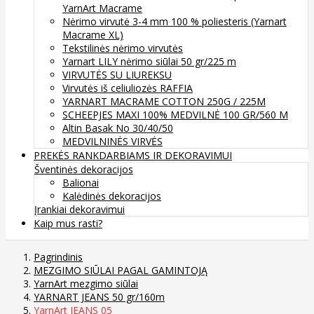
YarnArt Macrame
Nėrimo virvutė 3-4 mm 100 % poliesteris (Yarnart
Macrame XL)
Tekstilinės nėrimo virvutės
Yarnart LILY nėrimo siūlai 50 gr/225 m
VIRVUTĖS SU LIUREKSU
Virvutės iš celiuliozės RAFFIA
YARNART MACRAME COTTON 250G / 225M
SCHEEPJES MAXI 100% MEDVILNĖ 100 GR/560 M
Altin Basak No 30/40/50
MEDVILNINĖS VIRVĖS
PREKĖS RANKDARBIAMS IR DEKORAVIMUI
Šventinės dekoracijos
Balionai
Kalėdinės dekoracijos
Įrankiai dekoravimui
Kaip mus rasti?
Pagrindinis
MEZGIMO SIŪLAI PAGAL GAMINTOJĄ
YarnArt mezgimo siūlai
YARNART JEANS 50 gr/160m
YarnArt JEANS 05