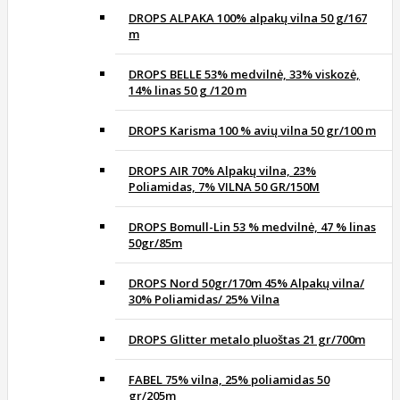
DROPS ALPAKA 100% alpakų vilna 50 g/167
m
DROPS BELLE 53% medvilnė, 33% viskozė,
14% linas 50 g /120 m
DROPS Karisma 100 % avių vilna 50 gr/100 m
DROPS AIR 70% Alpakų vilna, 23%
Poliamidas, 7% VILNA 50 GR/150M
DROPS Bomull-Lin 53 % medvilnė, 47 % linas
50gr/85m
DROPS Nord 50gr/170m 45% Alpakų vilna/
30% Poliamidas/ 25% Vilna
DROPS Glitter metalo pluoštas 21 gr/700m
FABEL 75% vilna, 25% poliamidas 50
gr/205m