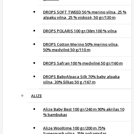
DROPS SOFT TWEED 50 % merino vilna, 25 %
alpakų vilna, 25 % viskozė, 50 gr/130 m
DROPS POLARIS 100 gr/36m 100 % vilna
DROPS Cotton Merino 50% merino vilna,
50% medvilnė 50 g/110 m
DROPS Safran 100 % medvilnė 50 gr/160 m
DROPS BabyAlpaca Silk 70% baby alpaka
vilna, 30% šilkas 50 g /167 m
ALIZE
Alize Baby Best 100 gr/240 m 90% akrilas 10
% bambukas
Alize Wooltime 100 gr/200 m 75%
Superwash vilna, 25% poliamidas