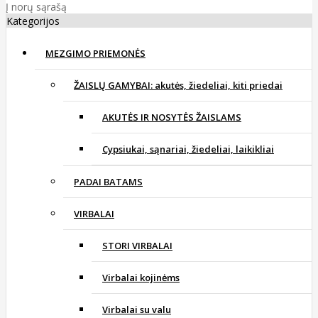
Į norų sąrašą
Kategorijos
MEZGIMO PRIEMONĖS
ŽAISLŲ GAMYBAI: akutės, žiedeliai, kiti priedai
AKUTĖS IR NOSYTĖS ŽAISLAMS
Cypsiukai, sąnariai, žiedeliai, laikikliai
PADAI BATAMS
VIRBALAI
STORI VIRBALAI
Virbalai kojinėms
Virbalai su valu