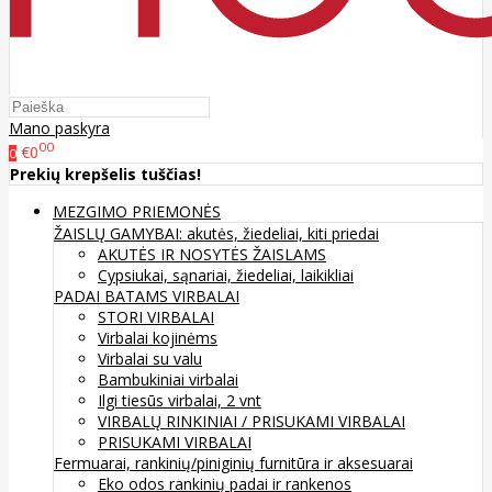
Mano paskyra
00
€0
0
Prekių krepšelis tuščias!
MEZGIMO PRIEMONĖS
ŽAISLŲ GAMYBAI: akutės, žiedeliai, kiti priedai
AKUTĖS IR NOSYTĖS ŽAISLAMS
Cypsiukai, sąnariai, žiedeliai, laikikliai
PADAI BATAMS
VIRBALAI
STORI VIRBALAI
Virbalai kojinėms
Virbalai su valu
Bambukiniai virbalai
Ilgi tiesūs virbalai, 2 vnt
VIRBALŲ RINKINIAI / PRISUKAMI VIRBALAI
PRISUKAMI VIRBALAI
Fermuarai, rankinių/piniginių furnitūra ir aksesuarai
Eko odos rankinių padai ir rankenos