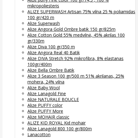
mikropoliesteris
ALIZE SUPERWASH Artisan 75% vilna 25 % poliamidas
100 gr/420 m
Alize Superwash
Alize Angora Gold Ombre batik 150 gr/825m
Alize Cotton Gold 55% medvilnė, 45% akrilas 100
gr/330m
Alize Diva 100 gr/350 m
Alize Angora Real 40 Batik
Alize DIVA Stretch 92% mikrofibra, 8% elastanas
100gr/400m
Alize Bella Ombre Batik
Alize 3 Season 100 gr/500 m 51% akrilanas, 25%
mohera, 24% vilna
Alize Baby Wool
Alize Lanagold Fine
Alize NATURALE BOUCLE
Alize PUFFY color
Alize PUFFY More
Alize MOHAIR classic
ALIZE KID ROYAL Kid mohair
Alize Lanagold 800 100 gr/800m
Lanacotton