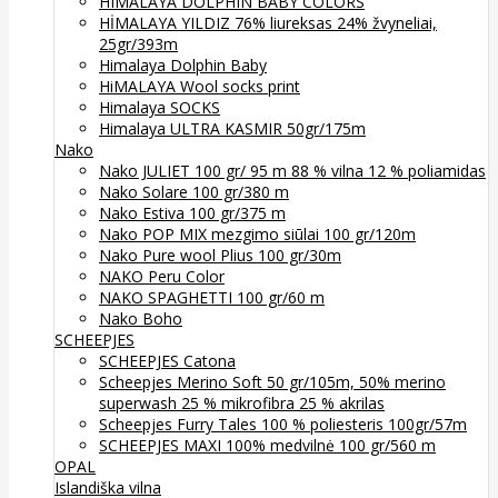
HIMALAYA DOLPHIN BABY COLORS
HİMALAYA YILDIZ 76% liureksas 24% žvyneliai,
25gr/393m
Himalaya Dolphin Baby
HiMALAYA Wool socks print
Himalaya SOCKS
Himalaya ULTRA KASMIR 50gr/175m
Nako
Nako JULIET 100 gr/ 95 m 88 % vilna 12 % poliamidas
Nako Solare 100 gr/380 m
Nako Estiva 100 gr/375 m
Nako POP MIX mezgimo siūlai 100 gr/120m
Nako Pure wool Plius 100 gr/30m
NAKO Peru Color
NAKO SPAGHETTI 100 gr/60 m
Nako Boho
SCHEEPJES
SCHEEPJES Catona
Scheepjes Merino Soft 50 gr/105m, 50% merino
superwash 25 % mikrofibra 25 % akrilas
Scheepjes Furry Tales 100 % poliesteris 100gr/57m
SCHEEPJES MAXI 100% medvilnė 100 gr/560 m
OPAL
Islandiška vilna