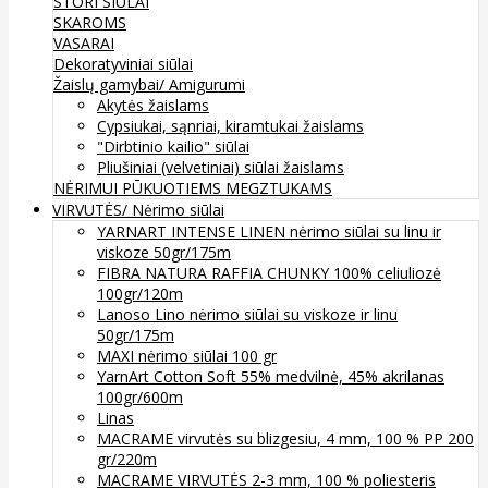
STORI SIŪLAI
SKAROMS
VASARAI
Dekoratyviniai siūlai
Žaislų gamybai/ Amigurumi
Akytės žaislams
Cypsiukai, sąnriai, kiramtukai žaislams
"Dirbtinio kailio" siūlai
Pliušiniai (velvetiniai) siūlai žaislams
NĖRIMUI
PŪKUOTIEMS MEGZTUKAMS
VIRVUTĖS/ Nėrimo siūlai
YARNART INTENSE LINEN nėrimo siūlai su linu ir
viskoze 50gr/175m
FIBRA NATURA RAFFIA CHUNKY 100% celiuliozė
100gr/120m
Lanoso Lino nėrimo siūlai su viskoze ir linu
50gr/175m
MAXI nėrimo siūlai 100 gr
YarnArt Cotton Soft 55% medvilnė, 45% akrilanas
100gr/600m
Linas
MACRAME virvutės su blizgesiu, 4 mm, 100 % PP 200
gr/220m
MACRAME VIRVUTĖS 2-3 mm, 100 % poliesteris