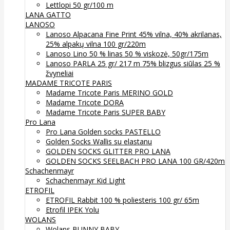
Lettlopi 50 gr/100 m
LANA GATTO
LANOSO
Lanoso Alpacana Fine Print 45% vilna, 40% akrilanas,
25% alpakų vilna 100 gr/220m
Lanoso Lino 50 % linas 50 % viskozė, 50gr/175m
Lanoso PARLA 25 gr/ 217 m 75% blizgus siūlas 25 %
žvyneliai
MADAME TRICOTE PARIS
Madame Tricote Paris MERINO GOLD
Madame Tricote DORA
Madame Tricote Paris SUPER BABY
Pro Lana
Pro Lana Golden socks PASTELLO
Golden Socks Wallis su elastanu
GOLDEN SOCKS GLITTER PRO LANA
GOLDEN SOCKS SEELBACH PRO LANA 100 GR/420m
Schachenmayr
Schachenmayr Kid Light
ETROFIL
ETROFIL Rabbit 100 % poliesteris 100 gr/ 65m
Etrofil IPEK Yolu
WOLANS
Wolans BUNNY BABY