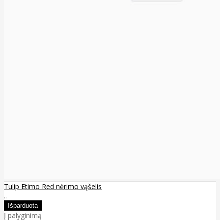
Tulip Etimo Red nėrimo vąšelis
..
Į palyginimą