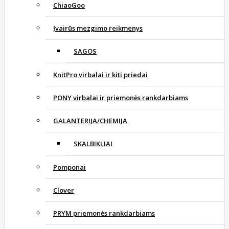
ChiaoGoo
Įvairūs mezgimo reikmenys
SAGOS
KnitPro virbalai ir kiti priedai
PONY virbalai ir priemonės rankdarbiams
GALANTERIJA/CHEMIJA
SKALBIKLIAI
Pomponai
Clover
PRYM priemonės rankdarbiams