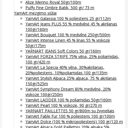
Alize Merino Royal 50gr/100m
Puffy Fine Ombre Batik, 500 gr/ 73 m
YarnArt mezgimo siūlai
YarnArt Galassia 100 % poliesteris 25 gr/112m
YarnArt Jeans PLUS 55 % medvilnė 45 % akrilanas
100gr/160m
YarnArt Bouquet 100 % medvilnė 250gr/500m
YarnArt Intense Linen 45 % linas 55 % viskozė
50gr/175m
YARNART JEANS Soft Colors 50 gr/160m
YarnArt FORZA STRIPE 75% vilna, 25% poliamidas,
100 gr/420 m
YarnArt La Specia 40% vilna, 30%akrilanas,
20%poliesteris, 10%poliamidas 100 gr/135m
YarnArt Stylish Alpaca 25% alpaca, 75 % akrilanas
150gr/525m
YarnArt Symphony Dream 80% medvilnė, 20%
viskozė 100gr/250m
YarnArt LADDER 100 % poliamidas 50gr/160m
YarnArt Pearl 100 % viskozė, 90 gr/270 m
YARNART PAILLETTES 50 gr/800m su žvyneliais
YarnArt Fable Fur 100 % poliesteris 100 gr/100m
YarnArt Dolce (100 % mikropoliesteris) 100 gr/120 m
YarnArt Alpaca Gold Paillettes 20% alpaka 5%