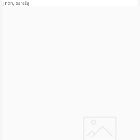
Į norų sąrašą