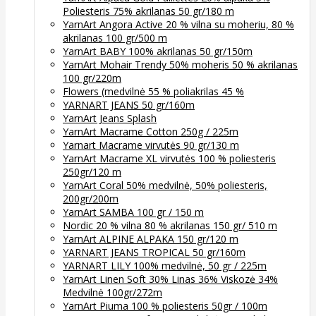
Poliesteris 75% akrilanas 50 gr/180 m
YarnArt Angora Active 20 % vilna su moheriu, 80 %
akrilanas 100 gr/500 m
YarnArt BABY 100% akrilanas 50 gr/150m
YarnArt Mohair Trendy 50% moheris 50 % akrilanas
100 gr/220m
Flowers (medvilnė 55 % poliakrilas 45 %
YARNART JEANS 50 gr/160m
YarnArt Jeans Splash
YarnArt Macrame Cotton 250g / 225m
Yarnart Macrame virvutės 90 gr/130 m
YarnArt Macrame XL virvutės 100 % poliesteris
250gr/120 m
YarnArt Coral 50% medvilnė, 50% poliesteris,
200gr/200m
YarnArt SAMBA 100 gr / 150 m
Nordic 20 % vilna 80 % akrilanas 150 gr/ 510 m
YarnArt ALPINE ALPAKA 150 gr/120 m
YARNART JEANS TROPICAL 50 gr/160m
YARNART LILY 100% medvilnė, 50 gr / 225m
YarnArt Linen Soft 30% Linas 36% Viskozė 34%
Medvilnė 100gr/272m
YarnArt Piuma 100 % poliesteris 50gr / 100m