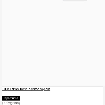
Tulip Etimo Rose nėrimo vąšelis
..
Į palyginimą