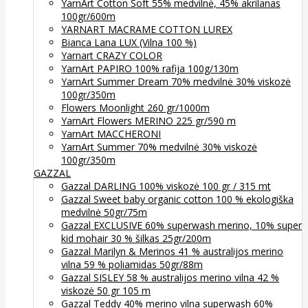
YarnArt Cotton Soft 55% medvilnė, 45% akrilanas
100gr/600m
YARNART MACRAME COTTON LUREX
Bianca Lana LUX (Vilna 100 %)
Yarnart CRAZY COLOR
YarnArt PAPIRO 100% rafija 100g/130m
YarnArt Summer Dream 70% medvilnė 30% viskozė
100gr/350m
Flowers Moonlight 260 gr/1000m
YarnArt Flowers MERINO 225 gr/590 m
YarnArt MACCHERONI
YarnArt Summer 70% medvilnė 30% viskozė
100gr/350m
GAZZAL
Gazzal DARLING 100% viskozė 100 gr / 315 mt
Gazzal Sweet baby organic cotton 100 % ekologiška
medvilnė 50gr/75m
Gazzal EXCLUSIVE 60% superwash merino, 10% super
kid mohair 30 % šilkas 25gr/200m
Gazzal Marilyn & Merinos 41 % australijos merino
vilna 59 % poliamidas 50gr/88m
Gazzal SISLEY 58 % australijos merino vilna 42 %
viskozė 50 gr 105 m
Gazzal Teddy 40% merino vilna superwash 60%