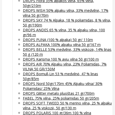
DROPS Flora 35% alpakos vilna, 65% vilna,
50gr/210m
DROPS WISH 50% alpakų vilna, 33% medvilnė, 17%
vilna 50 gr/70m
DROPS SKY 74 % Alpaka, 18 % poliamidas, 8 % vilna,
50 gr/190m
DROPS ANDES 65 % vilna, 35 % alpakų vilna, 100
gr/96 m
DROPS PUNA (100 % alpaka) 50 gr/ 110m
DROPS ALPAKA 100% alpakų vilna 50 g/167 m
DROPS BELLE 53% medvilnė, 33% viskozė, 14% linas
50 g /120 m
DROPS Karisma 100 % avių vilna 50 gr/100 m
DROPS AIR 70% Alpakų vilna, 23% Poliamidas, 7%
VILNA 50 GR/150M
DROPS Bomull-Lin 53 % medvilnė, 47 % linas
50gr/85m
DROPS Nord 50gr/170m 45% Alpakų vilna/ 30%
Poliamidas/ 25% Vilna
DROPS Glitter metalo pluoštas 21 gr/700m
FABEL 75% vilna, 25% poliamidas 50 gr/205m
DROPS SOFT TWEED 50 % merino vilna, 25 % alpakų
vilna, 25 % viskozė, 50 gr/130 m
DROPS POLARIS 100 gr/36m 100 % vilna