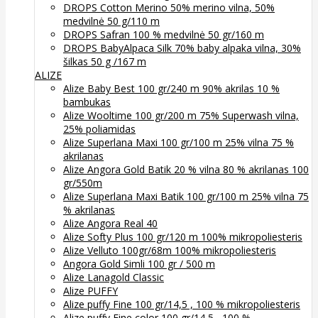
DROPS Cotton Merino 50% merino vilna, 50%
medvilnė 50 g/110 m
DROPS Safran 100 % medvilnė 50 gr/160 m
DROPS BabyAlpaca Silk 70% baby alpaka vilna, 30%
šilkas 50 g /167 m
ALIZE
Alize Baby Best 100 gr/240 m 90% akrilas 10 %
bambukas
Alize Wooltime 100 gr/200 m 75% Superwash vilna,
25% poliamidas
Alize Superlana Maxi 100 gr/100 m 25% vilna 75 %
akrilanas
Alize Angora Gold Batik 20 % vilna 80 % akrilanas 100
gr/550m
Alize Superlana Maxi Batik 100 gr/100 m 25% vilna 75
% akrilanas
Alize Angora Real 40
Alize Softy Plus 100 gr/120 m 100% mikropoliesteris
Alize Velluto 100gr/68m 100% mikropoliesteris
Angora Gold Simli 100 gr / 500 m
Alize Lanagold Classic
Alize PUFFY
Alize puffy Fine 100 gr/14,5 , 100 % mikropoliesteris
Alize puffy Fine color 100 gr/14,5 , 100 %